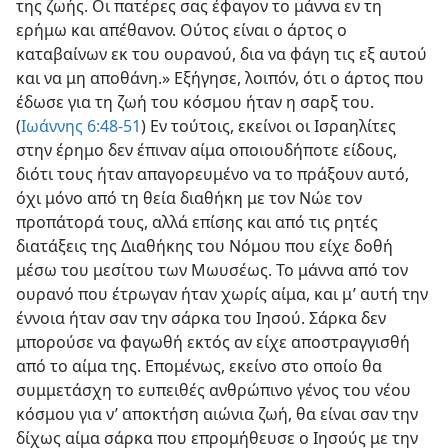
της ζωής. Οι πατέρες σας έφαγον το μάννα εν τη
ερήμω και απέθανον. Ούτος είναι ο άρτος ο
καταβαίνων εκ του ουρανού, δια να φάγη τις εξ αυτού
και να μη αποθάνη.» Εξήγησε, λοιπόν, ότι ο άρτος που
έδωσε για τη ζωή του κόσμου ήταν η σαρξ του.
(
Ιωάννης 6:48-51
) Εν τούτοις, εκείνοι οι Ισραηλίτες
στην έρημο δεν έπιναν αίμα οποιουδήποτε είδους,
διότι τους ήταν απαγορευμένο να το πράξουν αυτό,
όχι μόνο από τη θεία διαθήκη με τον Νώε τον
προπάτορά τους, αλλά επίσης και από τις ρητές
διατάξεις της Διαθήκης του Νόμου που είχε δοθή
μέσω του μεσίτου των Μωυσέως. Το μάννα από τον
ουρανό που έτρωγαν ήταν χωρίς αίμα, και μ’ αυτή την
έννοια ήταν σαν την σάρκα του Ιησού. Σάρκα δεν
μπορούσε να φαγωθή εκτός αν είχε αποστραγγισθή
από το αίμα της. Επομένως, εκείνο στο οποίο θα
συμμετάσχη το ευπειθές ανθρώπινο γένος του νέου
κόσμου για ν’ αποκτήση αιώνια ζωή, θα είναι σαν την
δίχως αίμα σάρκα που επρομήθευσε ο Ιησούς με την