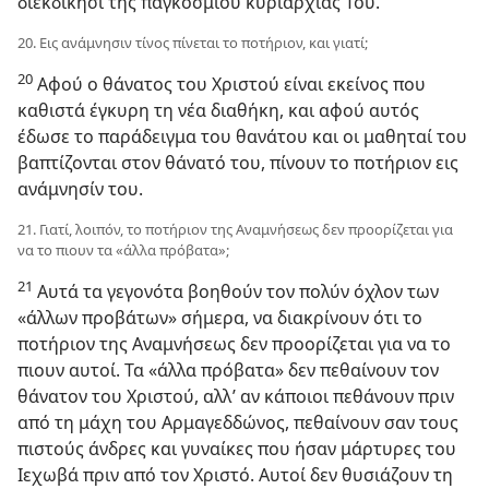
διεκδίκησι της παγκοσμίου κυριαρχίας Του.
20. Εις ανάμνησιν τίνος πίνεται το ποτήριον, και γιατί;
20
Αφού ο θάνατος του Χριστού είναι εκείνος που
καθιστά έγκυρη τη νέα διαθήκη, και αφού αυτός
έδωσε το παράδειγμα του θανάτου και οι μαθηταί του
βαπτίζονται στον θάνατό του, πίνουν το ποτήριον εις
ανάμνησίν του.
21. Γιατί, λοιπόν, το ποτήριον της Αναμνήσεως δεν προορίζεται για
να το πιουν τα «άλλα πρόβατα»;
21
Αυτά τα γεγονότα βοηθούν τον πολύν όχλον των
«άλλων προβάτων» σήμερα, να διακρίνουν ότι το
ποτήριον της Αναμνήσεως δεν προορίζεται για να το
πιουν αυτοί. Τα «άλλα πρόβατα» δεν πεθαίνουν τον
θάνατον του Χριστού, αλλ’ αν κάποιοι πεθάνουν πριν
από τη μάχη του Αρμαγεδδώνος, πεθαίνουν σαν τους
πιστούς άνδρες και γυναίκες που ήσαν μάρτυρες του
Ιεχωβά πριν από τον Χριστό. Αυτοί δεν θυσιάζουν τη