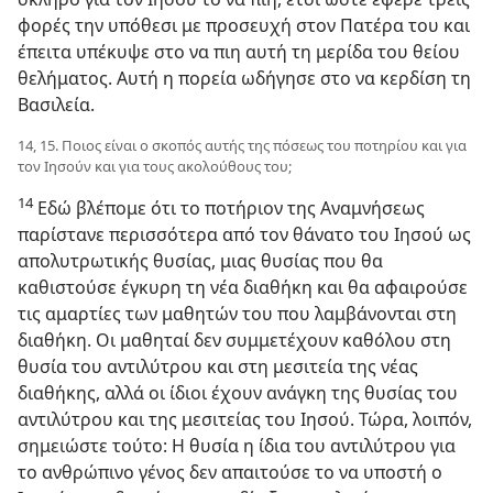
φορές την υπόθεσι με προσευχή στον Πατέρα του και
έπειτα υπέκυψε στο να πιη αυτή τη μερίδα του θείου
θελήματος. Αυτή η πορεία ωδήγησε στο να κερδίση τη
Βασιλεία.
14, 15. Ποιος είναι ο σκοπός αυτής της πόσεως του ποτηρίου και για
τον Ιησούν και για τους ακολούθους του;
14
Εδώ βλέπομε ότι το ποτήριον της Αναμνήσεως
παρίστανε περισσότερα από τον θάνατο του Ιησού ως
απολυτρωτικής θυσίας, μιας θυσίας που θα
καθιστούσε έγκυρη τη νέα διαθήκη και θα αφαιρούσε
τις αμαρτίες των μαθητών του που λαμβάνονται στη
διαθήκη. Οι μαθηταί δεν συμμετέχουν καθόλου στη
θυσία του αντιλύτρου και στη μεσιτεία της νέας
διαθήκης, αλλά οι ίδιοι έχουν ανάγκη της θυσίας του
αντιλύτρου και της μεσιτείας του Ιησού. Τώρα, λοιπόν,
σημειώστε τούτο: Η θυσία η ίδια του αντιλύτρου για
το ανθρώπινο γένος δεν απαιτούσε το να υποστή ο