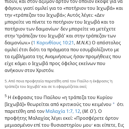
πιουν, και στον άζυμον άρτον τον οποίον έκοψε για να
φάγουν, γιατί ομιλεί για το «ποτήριον του Ιεχωβά» και
την «τράπεζαν του Ιεχωβά»; Αυτός λέγει: «Δεν
μπορείτε να πίνετε το ποτήριον του Ιεχωβά και το
ποτήριον των δαιμονίων· δεν μπορείτε να μετέχετε
στην ‘τράπεζαν του Ιεχωβά’ και στην τράπεζαν των
δαιμονίων.» (
1 Κορινθίους 10:21
,
Μ.Ν.Κ.
) Ο απόστολος
ομιλεί έτσι διότι τα πράγματα που εσυμβολίζοντο με
τα εμβλήματα της Αναμνήσεως ήσαν προμήθειες που
είχε κάμει ο Ιεχωβά προς όφελος εκείνων που
ανήκουν στον Χριστόν.
5. Από ποια προφητεία παρετέθη από τον Παύλο η έκφρασις ‘η
τράπεζα του Ιεχωβά’ και σε τι εφαρμόζεται εκεί;
5
Η έκφρασις του Παύλου «η τράπεζα του Κυρίου
[Ιεχωβά]» θεωρείται από κριτικούς του κειμένου
ότι
a
παρετέθη από τον
Μαλαχία 1:7,
12
, (
Μ. Ο΄
). Ο
προφήτης Μαλαχίας λέγει εκεί: «Προσφέρετε άρτον
μεμιασμένον επί του θυσιαστηρίου μου· και είπετε, Εις