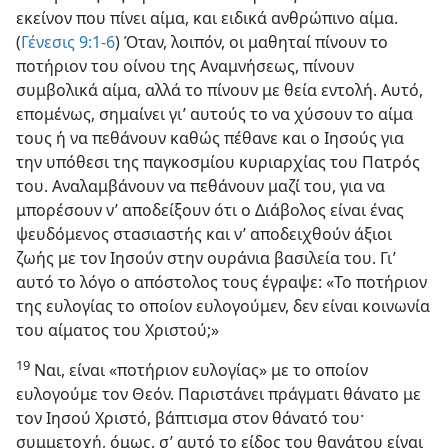
εκείνον που πίνει αίμα, και ειδικά ανθρώπινο αίμα.
(
Γένεσις 9:1-6
) Όταν, λοιπόν, οι μαθηταί πίνουν το
ποτήριον του οίνου της Αναμνήσεως, πίνουν
συμβολικά αίμα, αλλά το πίνουν με θεία εντολή. Αυτό,
επομένως, σημαίνει γι’ αυτούς το να χύσουν το αίμα
τους ή να πεθάνουν καθώς πέθανε και ο Ιησούς για
την υπόθεσι της παγκοσμίου κυριαρχίας του Πατρός
του. Αναλαμβάνουν να πεθάνουν μαζί του, για να
μπορέσουν ν’ αποδείξουν ότι ο Διάβολος είναι ένας
ψευδόμενος στασιαστής και ν’ αποδειχθούν άξιοι
ζωής με τον Ιησούν στην ουράνια βασιλεία του. Γι’
αυτό το λόγο ο απόστολος τους έγραψε: «Το ποτήριον
της ευλογίας το οποίον ευλογούμεν, δεν είναι κοινωνία
του αίματος του Χριστού;»
19
Ναι, είναι «ποτήριον ευλογίας» με το οποίον
ευλογούμε τον Θεόν. Παριστάνει πράγματι θάνατο με
τον Ιησού Χριστό, βάπτισμα στον θάνατό του·
συμμετοχή, όμως, σ’ αυτό το είδος του θανάτου είναι