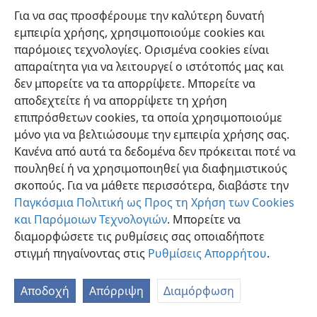
του. Ωστόσο, εκεί, εις
Ιωάννην 6:25-58
, ο Ιησούς δεν
Για να σας προσφέρουμε την καλύτερη δυνατή
μιλούσε για το δείπνον της Αναμνήσεως μ’ εκείνους
εμπειρία χρήσης, χρησιμοποιούμε cookies και
τους Ιουδαίους, που πολλοί απ’ αυτούς τότε τον
παρόμοιες τεχνολογίες. Ορισμένα cookies είναι
εγκατέλειψαν.
απαραίτητα για να λειτουργεί ο ιστότοπός μας και
δεν μπορείτε να τα απορρίψετε. Μπορείτε να
[Υποσημειώσεις]
αποδεχτείτε ή να απορρίψετε τη χρήση
επιπρόσθετων cookies, τα οποία χρησιμοποιούμε
Ουέστκοτ και Χορτ· Δ. Έβερχαρτ Νέστλε και Δ.
a
μόνο για να βελτιώσουμε την εμπειρία χρήσης σας.
Έρβιν Νέστλε· Α. Μερκ, Σ. I.
Κανένα από αυτά τα δεδομένα δεν πρόκειται ποτέ να
πουληθεί ή να χρησιμοποιηθεί για διαφημιστικούς
σκοπούς. Για να μάθετε περισσότερα, διαβάστε την
Παγκόσμια Πολιτική ως Προς τη Χρήση των Cookies
και Παρόμοιων Τεχνολογιών
. Μπορείτε να
διαμορφώσετε τις ρυθμίσεις σας οποιαδήποτε
στιγμή πηγαίνοντας στις
Ρυθμίσεις Απορρήτου
.
Αποδοχή
Απόρριψη
Διαμόρφωση