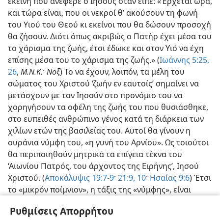
εκείνη που ανέφερε ο Ιησούς όταν είπε: «Έρχεται ώρα,
και τώρα είναι, που οι νεκροί θ’ ακούσουν τη φωνή
του Υιού του Θεού κι εκείνοι που θα δώσουν προσοχή
θα ζήσουν. Διότι όπως ακριβώς ο Πατήρ έχει μέσα του
το χάρισμα της ζωής, έτσι έδωκε και στον Υιό να έχη
επίσης μέσα του το χάρισμα της ζωής.» (
Ιωάννης 5:25,
26
,
Μ.Ν.Κ.
·
Νοξ
) Το να έχουν, λοιπόν, τα μέλη του
σώματος του Χριστού ‘ζωήν εν εαυτοίς’ σημαίνει να
μετάσχουν με τον Ιησούν στο προνόμιο του να
χορηγήσουν τα οφέλη της ζωής του που θυσιάσθηκε,
στο ευπειθές ανθρώπινο γένος κατά τη διάρκεια των
χιλίων ετών της βασιλείας του. Αυτοί θα γίνουν η
ουράνια νύμφη του, «η γυνή του Αρνίου». Ως τοιούτοι
θα περιποιηθούν μητρικά τα επίγεια τέκνα του
‘Αιωνίου Πατρός, του άρχοντος της Ειρήνης’, Ιησού
Χριστού. (
Αποκάλυψις 19:7-9
·
21:9, 10
·
Ησαΐας 9:6
) Έτσι
το «μικρόν ποίμνιον», η τάξις της «νύμφης», είναι
εκείνοι που πίνουν αποκλειστικώς το αίμα του Υιού
Ρυθμίσεις Απορρήτου
του ανθρώπου και που τρέφονται επίσης με τη σάρκα