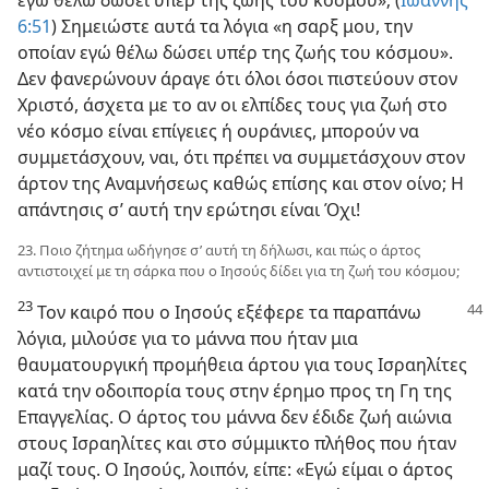
6:51
) Σημειώστε αυτά τα λόγια «η σαρξ μου, την
οποίαν εγώ θέλω δώσει υπέρ της ζωής του κόσμου».
Δεν φανερώνουν άραγε ότι όλοι όσοι πιστεύουν στον
Χριστό, άσχετα με το αν οι ελπίδες τους για ζωή στο
νέο κόσμο είναι επίγειες ή ουράνιες, μπορούν να
συμμετάσχουν, ναι, ότι πρέπει να συμμετάσχουν στον
άρτον της Αναμνήσεως καθώς επίσης και στον οίνο; Η
απάντησις σ’ αυτή την ερώτησι είναι Όχι!
23. Ποιο ζήτημα ωδήγησε σ’ αυτή τη δήλωσι, και πώς ο άρτος
αντιστοιχεί με τη σάρκα που ο Ιησούς δίδει για τη ζωή του κόσμου;
23
Τον καιρό που ο Ιησούς εξέφερε τα παραπάνω
λόγια, μιλούσε για το μάννα που ήταν μια
θαυματουργική προμήθεια άρτου για τους Ισραηλίτες
κατά την οδοιπορία τους στην έρημο προς τη Γη της
Επαγγελίας. Ο άρτος του μάννα δεν έδιδε ζωή αιώνια
στους Ισραηλίτες και στο σύμμικτο πλήθος που ήταν
μαζί τους. Ο Ιησούς, λοιπόν, είπε: «Εγώ είμαι ο άρτος