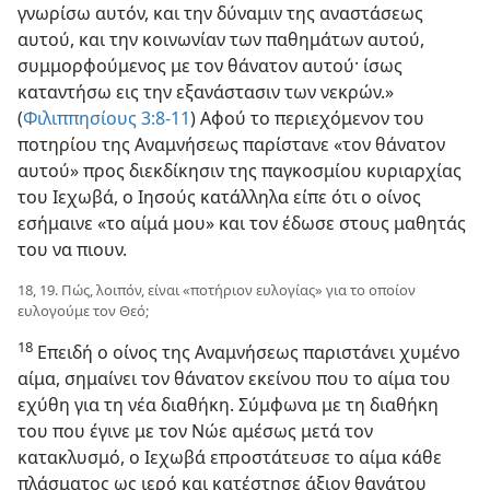
γνωρίσω αυτόν, και την δύναμιν της αναστάσεως
αυτού, και την κοινωνίαν των παθημάτων αυτού,
συμμορφούμενος με τον θάνατον αυτού· ίσως
καταντήσω εις την εξανάστασιν των νεκρών.»
(
Φιλιππησίους 3:8-11
) Αφού το περιεχόμενον του
ποτηρίου της Αναμνήσεως παρίστανε «τον θάνατον
αυτού» προς διεκδίκησιν της παγκοσμίου κυριαρχίας
του Ιεχωβά, ο Ιησούς κατάλληλα είπε ότι ο οίνος
εσήμαινε «το αίμά μου» και τον έδωσε στους μαθητάς
του να πιουν.
18, 19. Πώς, λοιπόν, είναι «ποτήριον ευλογίας» για το οποίον
ευλογούμε τον Θεό;
18
Επειδή ο οίνος της Αναμνήσεως παριστάνει χυμένο
αίμα, σημαίνει τον θάνατον εκείνου που το αίμα του
εχύθη για τη νέα διαθήκη. Σύμφωνα με τη διαθήκη
του που έγινε με τον Νώε αμέσως μετά τον
κατακλυσμό, ο Ιεχωβά επροστάτευσε το αίμα κάθε
πλάσματος ως ιερό και κατέστησε άξιον θανάτου