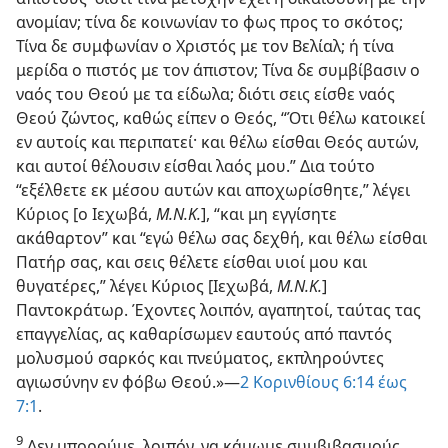
ανομίαν; τίνα δε κοινωνίαν το φως προς το σκότος;
Τίνα δε συμφωνίαν ο Χριστός με τον Βελίαλ; ή τίνα
μερίδα ο πιστός με τον άπιστον; Τίνα δε συμβίβασιν ο
ναός του Θεού με τα είδωλα; διότι σεις είσθε ναός
Θεού ζώντος, καθώς είπεν ο Θεός, “Ότι θέλω κατοικεί
εν αυτοίς και περιπατεί· και θέλω είσθαι Θεός αυτών,
και αυτοί θέλουσιν είσθαι λαός μου.” Δια τούτο
“εξέλθετε εκ μέσου αυτών και αποχωρίσθητε,” λέγει
Κύριος [ο Ιεχωβά,
Μ.Ν.Κ.
], “και μη εγγίσητε
ακάθαρτον” και “εγώ θέλω σας δεχθή, και θέλω είσθαι
Πατήρ σας, και σεις θέλετε είσθαι υιοί μου και
θυγατέρες,” λέγει Κύριος [Ιεχωβά,
Μ.Ν.Κ.
]
Παντοκράτωρ. Έχοντες λοιπόν, αγαπητοί, ταύτας τας
επαγγελίας, ας καθαρίσωμεν εαυτούς από παντός
μολυσμού σαρκός και πνεύματος, εκπληρούντες
αγιωσύνην εν φόβω Θεού.»—
2 Κορινθίους 6:14 έως
7:1
.
9
Δεν μπορούμε, λοιπόν, να κάμωμε συμβιβασμούς