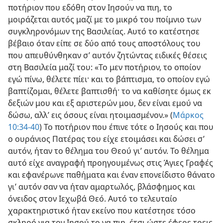
ποτήριον που εδόθη στον Ιησούν να πιη, το
μοιράζεται αυτός μαζί με το μικρό του ποίμνιο των
συγκληρονόμων της Βασιλείας. Αυτό το κατέστησε
βέβαιο όταν είπε σε δύο από τους αποστόλους του
που απευθύνθηκαν σ’ αυτόν ζητώντας ειδικές θέσεις
στη Βασιλεία μαζί του: «Το μεν ποτήριον, το οποίον
εγώ πίνω, θέλετε πίει· και το βάπτισμα, το οποίον εγώ
βαπτίζομαι, θέλετε βαπτισθή· το να καθίσητε όμως εκ
δεξιών μου και εξ αριστερών μου, δεν είναι εμού να
δώσω, αλλ’ εις όσους είναι ητοιμασμένον.» (
Μάρκος
10:34-40
) Το ποτήριον που έπινε τότε ο Ιησούς και που
ο ουράνιος Πατέρας του είχε ετοιμάσει και δώσει σ’
αυτόν, ήταν το θέλημα του Θεού γι’ αυτόν. Το θέλημα
αυτό είχε αναγραφή προηγουμένως στις Άγιες Γραφές
και εφανέρωνε παθήματα και έναν επονείδιστο θάνατο
γι’ αυτόν σαν να ήταν αμαρτωλός, βλάσφημος και
όνειδος στον Ιεχωβά Θεό. Αυτό το τελευταίο
χαρακτηριστικό ήταν εκείνο που κατέστησε τόσο
σκληρό για τον Ιησού το να πιη, έτσι ώστε έφερε τρεις