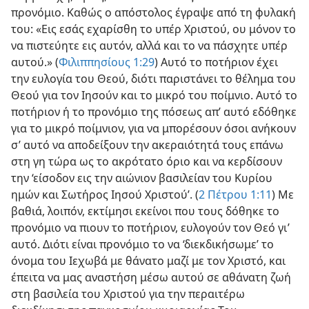
προνόμιο. Καθώς ο απόστολος έγραψε από τη φυλακή
του: «Εις εσάς εχαρίσθη το υπέρ Χριστού, ου μόνον το
να πιστεύητε εις αυτόν, αλλά και το να πάσχητε υπέρ
αυτού.» (
Φιλιππησίους 1:29
) Αυτό το ποτήριον έχει
την ευλογία του Θεού, διότι παριστάνει το θέλημα του
Θεού για τον Ιησούν και το μικρό του ποίμνιο. Αυτό το
ποτήριον ή το προνόμιο της πόσεως απ’ αυτό εδόθηκε
για το μικρό ποίμνιον, για να μπορέσουν όσοι ανήκουν
σ’ αυτό να αποδείξουν την ακεραιότητά τους επάνω
στη γη τώρα ως το ακρότατο όριο και να κερδίσουν
την ‘είσοδον εις την αιώνιον βασιλείαν του Κυρίου
ημών και Σωτήρος Ιησού Χριστού’. (
2 Πέτρου 1:11
) Με
βαθιά, λοιπόν, εκτίμησι εκείνοι που τους δόθηκε το
προνόμιο να πιουν το ποτήριον, ευλογούν τον Θεό γι’
αυτό. Διότι είναι προνόμιο το να ‘διεκδικήσωμε’ το
όνομα του Ιεχωβά με θάνατο μαζί με τον Χριστό, και
έπειτα να μας αναστήση μέσω αυτού σε αθάνατη ζωή
στη βασιλεία του Χριστού για την περαιτέρω