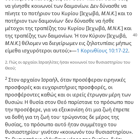
να γίνησθε κοινωνοί των δαιμονίων. Δεν δύνασθε να
πίνητε το ποτήριον του Κυρίου [Ιεχωβά,
Μ.Ν.Κ.
] και το
ποτήριον των δαιμονίων· δεν δύνασθε να ήσθε
μέτοχοι της τραπέζης του Κυρίου [Ιεχωβά,
Μ.Ν.Κ.
] και
της τραπέζης των
δαιμονίων. Ή τον Κύριον [Ιεχωβά,
Μ.Ν.Κ.
] θέλομεν να διεγείρωμεν εις ζηλοτυπίαν; μήπως
είμεθα ισχυρότεροι αυτού;»—
1 Κορινθίους 10:17-22
.
2. Πώς οι αρχαίοι Ισραηλίτες ήσαν κοινωνοί του θυσιαστηρίου του
Θεού;
2
Στον αρχαίον Ισραήλ, όταν προσέφεραν ειρηνικές
προσφορές και ευχαριστήριες προσφορές, οι
προσφέροντες καθώς και οι ιερείς έτρωγαν μέρη των
θυσιών. Η θυσία στον Θεό παρίστανε το πρόσωπο που
την προσέφερε, για να εξεικονίση ότι μια ζωή έπρεπε
να δοθή για τη ζωή του· τρώγοντας δε μέρος της
θυσίας, το πρόσωπο αυτό ήταν συμμέτοχο του
θυσιαστηρίου· γινόταν «κοινωνόν του θυσιαστηρίου».