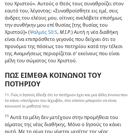
του Χριστού». Αυτούς ο Θεός τους συναθροίζει στον
εαυτό του, λέγοντας: «Συναθροίσθητε εις εμέ, σεις
άνδρες του ελέους μου, οίτινες ανελάβετε επισήμως
την συνθήκην μου επί θυσίας [της θυσίας του
Χριστού]» (
Ψαλμός 50:5
,
Μ.Ι.Ρ.
) Αυτή η νέα διαθήκη
είναι ένα επιπρόσθετο γεγονός που δείχνει ότι το
προνόμιο της πόσεως του ποτηρίου κατά την τέλεσι
της Αναμνήσεως περιορίζεται σ’ εκείνους που είναι
μέλη του σώματος του Χριστού.
ΠΩΣ ΕΙΜΕΘΑ ΚΟΙΝΩΝΟΙ ΤΟΥ
ΠΟΤΗΡΙΟΥ
11. Πώς ο Ιησούς έδειξε ότι το ποτήριον έχει και μια άλλη έννοια που
το κάνει «ποτήριον του Ιεχωβά», στο οποίον μπορούν να είναι
κοινωνοί οι μαθηταί του;
11
Αυτά τα μέλη δεν μετέχουν στην προμήθεια του
αίματος της νέας διαθήκης. Μόνο ο Ιησούς το κάνει
αυτό. Με το αίμα του γίνεται μεσίτης της νέας