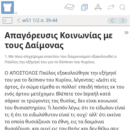
w51 1/2 σ. 39-44
Απαγόρευσις Κοινωνίας με
τους Δαίμονας
1. Με ποιο επιχείρημα εναντίον του δαιμονισμού εξακολουθεί ο
Παύλος την εξήγησί του για το δείπνον του Κυρίου;
Ο ΑΠΟΣΤΟΛΟΣ Παύλος εξακολούθησε την εξήγησί
του για το δείπνον του Κυρίου, λέγοντας: «Διότι είς
άρτος, έν σώμα είμεθα οι πολλοί· επειδή πάντες εκ του
ενός άρτου μετέχομεν. Βλέπετε τον Ισραήλ κατά
σάρκα· οι τρώγοντες τας θυσίας, δεν είναι κοινωνοί
του θυσιαστηρίου; Τι λοιπόν λέγω; ότι το είδωλον είναί
τι; ή ότι το ειδωλόθυτον είναί τι; ουχί· αλλ’ ότι εκείνα
τα οποία θυσιάζουσι τα έθνη, εις τα δαιμόνια
θυσιάζουσι, και ουχί εις τον Θεόν· και δεν θέλω σεις