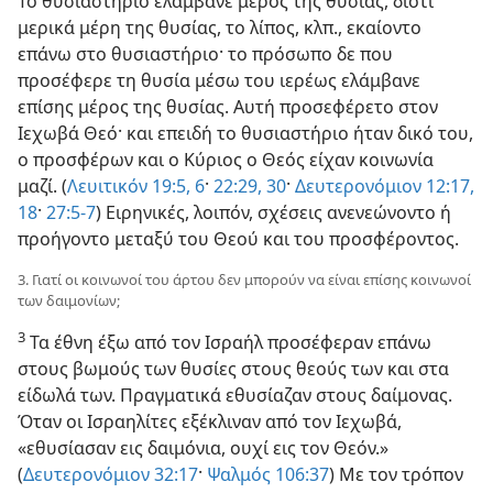
Το θυσιαστήριο ελάμβανε μέρος της θυσίας, διότι
μερικά μέρη της θυσίας, το λίπος, κλπ., εκαίοντο
επάνω στο θυσιαστήριο· το πρόσωπο δε που
προσέφερε τη θυσία μέσω του ιερέως ελάμβανε
επίσης μέρος της θυσίας. Αυτή προσεφέρετο στον
Ιεχωβά Θεό· και επειδή το θυσιαστήριο ήταν δικό του,
ο προσφέρων και ο Κύριος ο Θεός είχαν κοινωνία
μαζί. (
Λευιτικόν 19:5, 6
·
22:29, 30
·
Δευτερονόμιον 12:17,
18
·
27:5-7
) Ειρηνικές, λοιπόν, σχέσεις ανενεώνοντο ή
προήγοντο μεταξύ του Θεού και του προσφέροντος.
3. Γιατί οι κοινωνοί του άρτου δεν μπορούν να είναι επίσης κοινωνοί
των δαιμονίων;
3
Τα έθνη έξω από τον Ισραήλ προσέφεραν επάνω
στους βωμούς των θυσίες στους θεούς των και στα
είδωλά των. Πραγματικά εθυσίαζαν στους δαίμονας.
Όταν οι Ισραηλίτες εξέκλιναν από τον Ιεχωβά,
«εθυσίασαν εις δαιμόνια, ουχί εις τον Θεόν.»
(
Δευτερονόμιον 32:17
·
Ψαλμός 106:37
) Με τον τρόπον