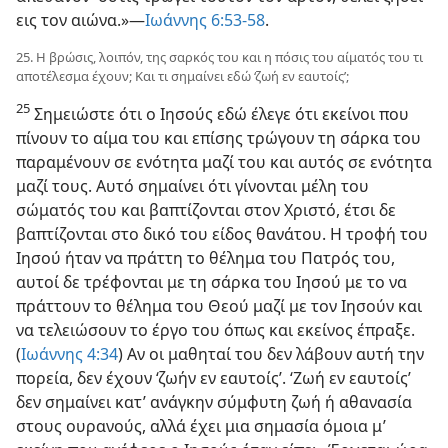
εις τον αιώνα.»—
Ιωάννης 6:53-58
.
25. Η βρώσις, λοιπόν, της σαρκός του και η πόσις του αίματός του τι
αποτέλεσμα έχουν; Και τι σημαίνει εδώ ‘ζωή εν εαυτοίς’;
25
Σημειώστε ότι ο Ιησούς εδώ έλεγε ότι εκείνοι που
πίνουν το αίμα του και επίσης τρώγουν τη σάρκα του
παραμένουν σε ενότητα μαζί του και αυτός σε ενότητα
μαζί τους. Αυτό σημαίνει ότι γίνονται μέλη του
σώματός του και βαπτίζονται στον Χριστό, έτσι δε
βαπτίζονται στο δικό του είδος θανάτου. Η τροφή του
Ιησού ήταν να πράττη το θέλημα του Πατρός του,
αυτοί δε τρέφονται με τη σάρκα του Ιησού με το να
πράττουν το θέλημα του Θεού μαζί με τον Ιησούν και
να τελειώσουν το έργο του όπως και εκείνος έπραξε.
(
Ιωάννης 4:34
) Αν οι μαθηταί του δεν λάβουν αυτή την
πορεία, δεν έχουν ‘ζωήν εν εαυτοίς’. ‘Ζωή εν εαυτοίς’
δεν σημαίνει κατ’ ανάγκην σύμφυτη ζωή ή αθανασία
στους ουρανούς, αλλά έχει μια σημασία όμοια μ’