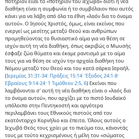
ποτήριον είιαι το «ποτήριον του Ιεχωβά» διότι η νέα
διαθήκη είναι η συμφωνία ή το συμβόλαιον που αυτός
κάνει για να λάβη από όλα τα έθνη «λαόν δια το όνομα
αυτού». Ο Ιησούς Χριστός, όμως, είναι εκείνος που
ενεργεί ως μεσίτης μεταξύ Θεού και ανθρώπων
προμηθεύοντας το θυσιαστικό αίμα για να θέση σε
ισχύν αυτή τη νέα διαθήκη, όπως ακριβώς ο Μωυσής
έσφαξε ζώα θύματα και έκαμε ραντισμό με το αίμα
τους για να θέση σε ισχύν την αρχαία διαθήκη του
Νόμου μεταξύ του Θεού και του κατά σάρκα Ισραήλ.
(
Ιερεμίας 31:31-34·
Πράξεις 15:14·
Έξοδος 24:1-8·
Εβραίους 9:14-24·
1 Τιμόθεον 2:5, 6
) Εκείνοι που
λαμβάνονται σ’ αυτή τη νέα διαθήκη είναι ο «λαός δια
το όνομα αυτού», που αρχίζει με το πιστό Ιουδαϊκό
υπόλοιπο στην Πεντηκοστή και αργότερα
περιλαμβάνει τους Εθνικούς πιστούς από τον
εκατόνταρχο Κορνήλιο και έπειτα. Όλους αυτούς ο
Ιεχωβά Θεός τους χρίει με το πνεύμα του, κάνοντάς
τους με τούτο κεχρισμένους ή μέλη του «σώματος