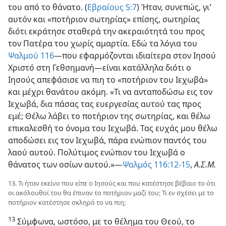
του από το θάνατο. (
Εβραίους 5:7
) Ήταν, συνεπώς, γι’
αυτόν και «ποτήριον σωτηρίας» επίσης, σωτηρίας
διότι εκράτησε σταθερά την ακεραιότητά του προς
τον Πατέρα του χωρίς αμαρτία. Εδώ τα λόγια του
Ψαλμού 116
—που εφαρμόζονται ιδιαίτερα στον Ιησού
Χριστό στη Γεθσημανή—είναι κατάλληλα διότι ο
Ιησούς απεφάσισε να πιη το «ποτήριον του Ιεχωβά»
και μέχρι θανάτου ακόμη. «Τι να ανταποδώσω εις τον
Ιεχωβά, δια πάσας τας ευεργεσίας αυτού τας προς
εμέ; Θέλω λάβει το ποτήριον της σωτηρίας, και θέλω
επικαλεσθή το όνομα του Ιεχωβά. Τας ευχάς μου θέλω
αποδώσει εις τον Ιεχωβά, πάρα ενώπιον παντός του
λαού αυτού. Πολύτιμος ενώπιον του Ιεχωβά ο
θάνατος των οσίων αυτού.»—
Ψαλμός 116:12-15
,
Α.Σ.Μ.
13. Τι ήταν εκείνο που είπε ο Ιησούς και που κατέστησε βέβαιο το ότι
οι ακόλουθοί του θα έπιναν το ποτήριον μαζί του; Τι εν σχέσει με το
ποτήριον κατέστησε σκληρό το να πιη;
13
Σύμφωνα, ωστόσο, με το θέλημα του Θεού, το