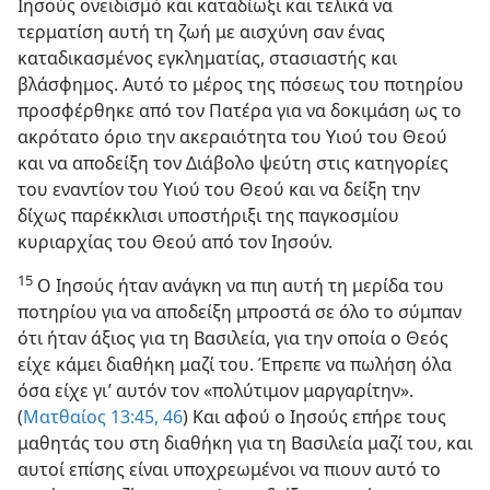
Ιησούς ονειδισμό και καταδίωξι και τελικά να
τερματίση αυτή τη ζωή με αισχύνη σαν ένας
καταδικασμένος εγκληματίας, στασιαστής και
βλάσφημος. Αυτό το μέρος της πόσεως του ποτηρίου
προσφέρθηκε από τον Πατέρα για να δοκιμάση ως το
ακρότατο όριο την ακεραιότητα του Υιού του Θεού
και να αποδείξη τον Διάβολο ψεύτη στις κατηγορίες
του εναντίον του Υιού του Θεού και να δείξη την
δίχως παρέκκλισι υποστήριξι της παγκοσμίου
κυριαρχίας του Θεού από τον Ιησούν.
15
Ο Ιησούς ήταν ανάγκη να πιη αυτή τη μερίδα του
ποτηρίου για να αποδείξη μπροστά σε όλο το σύμπαν
ότι ήταν άξιος για τη Βασιλεία, για την οποία ο Θεός
είχε κάμει διαθήκη μαζί του. Έπρεπε να πωλήση όλα
όσα είχε γι’ αυτόν τον «πολύτιμον μαργαρίτην».
(
Ματθαίος 13:45, 46
) Και αφού ο Ιησούς επήρε τους
μαθητάς του στη διαθήκη για τη Βασιλεία μαζί του, και
αυτοί επίσης είναι υποχρεωμένοι να πιουν αυτό το