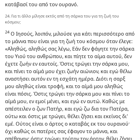
κατάβασί του από τον ουρανό.
24. Για τι άλλο μίλησε εκτός από τη σάρκα του για τη ζωή του
κόσμου;
24
Ο Ιησούς, λοιπόν, μιλούσε για κάτι περισσότερο από
το μάννα που είναι για τη ζωή του κόσμου όταν έλεγε:
«Αληθώς, αληθώς σας λέγω, Εάν δεν φάγητε την σάρκα
του Υιού του ανθρώπου, και πίητε το αίμα αυτού, δεν
έχετε ζωήν εν εαυτοίς. Όστις τρώγει την σάρκα μου,
και πίνει το αίμά μου έχει ζωήν αιώνιον, και εγώ θέλω
αναστήσει αυτόν εν τη εσχάτη ημέρα. Διότι η σαρξ
μου αληθώς είναι τροφή, και το αίμά μου αληθώς
είναι πόσις. Όστις τρώγει την σάρκα μου και πίνει το
αίμά μου, εν εμοί μένει, και εγώ εν αυτώ. Καθώς με
απέστειλεν ο ζων Πατήρ, και εγώ ζω δια τον Πατέρα,
ούτω και όστις με τρώγει, θέλει ζήσει και εκείνος δι’
εμέ. Ούτος είναι ο άρτος ο καταβάς εκ του ουρανού·
όχι καθώς οι πατέρες σας έφαγον το μάννα, και
απέθανον· όστις τρώγει τούτον τον άρτον, θέλει ζήσει