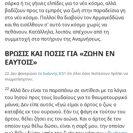
σάρκα ή τις γήινες ελπίδες για το νέο κόσμο, αλλά
βαδίζουν προς τα εμπρός για ζωή στην παραδείσια γη
στο νέο κόσμο. Πολλοί θα διαβούν τον Αρμαγεδδώνα
και θα εισέλθουν σ’ αυτό τον κόσμο χωρίς να
πεθάνουν. Κατάλληλα, λοιπόν, απέχουν από τη
συμμετοχή στο ποτήριον της Αναμνήσεως.
ΒΡΩΣΙΣ ΚΑΙ ΠΟΣΙΣ ΓΙΑ «ΖΩΗΝ ΕΝ
ΕΑΥΤΟΙΣ»
22. Δεν φανερώνει
το Ιωάννης 6:51
ότι όλοι όσοι πιστεύουν πρέπει να
συμμετάσχουν;
22
Αλλά δεν είναι τα παραπάνω σε αντίθεσι με τα λόγια
του Ιησού προς τους Ιουδαίους για το θαυματουργικό
μάννα; Δεν είπε αυτός «Εγώ είμαι ο άρτος ο ζων, ο
καταβάς εκ του ουρανού. Εάν τις φάγη εκ τούτου του
άρτου, θέλει ζήσει εις τον αιώνα. Και ο άρτος δε τον
οποίον εγώ θέλω δώσει, είναι η σαρξ μου, την οποίαν
εγώ θέλω δώσει υπέρ της ζωής του κόσμου»; (
Ιωάννης