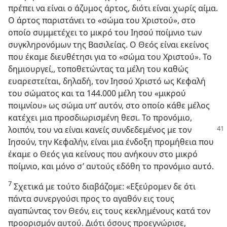
πρέπει να είναι ο άζυμος άρτος, διότι είναι χωρίς αίμα.
Ο άρτος παριστάνει το «σώμα του Χριστού», στο
οποίο συμμετέχει το μικρό του Ιησού ποίμνιο των
συγκληρονόμων της Βασιλείας. Ο Θεός είναι εκείνος
που έκαμε διευθέτησι για το «σώμα του Χριστού». Το
δημιουργεί,, τοποθετώντας τα μέλη του καθώς
ευαρεστείται, δηλαδή, τον Ιησού Χριστό ως Κεφαλή
του σώματος και τα 144.000 μέλη του «μικρού
ποιμνίου» ως σώμα υπ’ αυτόν, στο οποίο κάθε μέλος
κατέχει μια προσδιωρισμένη θεσι. Το προνόμιο,
λοιπόν, του
να είναι κανείς συνδεδεμένος με τον
Ιησούν, την Κεφαλήν, είναι μια ένδοξη προμήθεια που
έκαμε ο Θεός για κείνους που ανήκουν στο μικρό
ποίμνιο, και μόνο σ’ αυτούς εδόθη το προνόμιο αυτό.
7
Σχετικά με τούτο διαβάζομε: «Εξεύρομεν δε ότι
πάντα συνεργούσι προς το αγαθόν εις τους
αγαπώντας τον Θεόν, εις τους κεκλημένους κατά τον
προορισμόν αυτού. Διότι όσους προεγνώρισε,