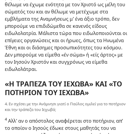
θέλωμε να έχωμε ενότητα με τον Χριστό ως μέλη του
σώματός του και αν θέλωμε να μετέχωμε στα
εμβλήματα της Αναμνήσεως μ’ ένα άξιο τρόπο, δεν
μπορούμε να επιδιδώμεθα σε κανενός είδους
ειδωλολατρία. Μάλιστα τώρα που ειδωλοποιούνται οι
επίγειες οργανώσεις και οι ήρωες, όπως τα Ηνωμένα
Έθνη και οι διάσημες προσωπικότητες του κόσμου.
Δεν μπορούμε να είμεθα «έν σώμα» ή «είς άρτος» με
τον Ιησούν Χριστόν και συγχρόνως να είμεθα
ειδωλολάτραι.
«Η ΤΡΑΠΕΖΑ ΤΟΥ ΙΕΧΩΒΑ» ΚΑΙ «ΤΟ
ΠΟΤΗΡΙΟΝ ΤΟΥ ΙΕΧΩΒΑ»
4. Εν σχέσει με την Ανάμνησι γιατί ο Παύλος ομιλεί για το ποτήριον
και την τράπεζα του Ιεχωβά;
4
Αλλ’ αν ο απόστολος αναφέρεται στο ποτήριον, απ’
το οποίον ο Ιησούς έδωκε στους μαθητάς του να