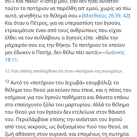
συ.» Και πάλιν: «Πάτερ μου, εάν δεν ήναι δυνατόν
τούτο το ποτήριον να παρέλθη απ’ εμού, χωρίς να πίω
αυτό, γενηθήτω το θέλημά σου.» (
Ματθαίος 26:39,
42
)
Και όταν ο Πέτρος, για να υπερασπίση τον Ιησούν,
ετραυμάτισε έναν από τους ανθρώπους που είχαν
έλθει να τον συλλάβουν, ο Ιησούς είπε: «Βάλε την
μάχαιράν σου εις την θήκην. Το ποτήριον το οποίον
μοι έδωκεν ο Πατήρ, δεν θέλω πίει αυτό;»—
Ιωάννης
18:11
.
12. Πώς επίσης αποδείχθηκε ότι ήταν «ποτήριον της σωτηρίας»;
12
Αυτό το «ποτήριον του Ιεχωβά» εσυμβόλιζε το
θέλημα του Θεού για κείνον που έπινε, και η πόσις του
εσήμαινε για τον Ιησούν παθήματα και θάνατο επάνω
στο επαίσχυντο ξύλο του μαρτυρίου. Αλλά το θέλημα
του Θεού για τον Ιησούν δεν ετελείωνε στον θάνατό
του. Περιελάμβανε επίσης την ανάστασι του Ιησού
από τους νεκρούς, ως δοξασμένου Υιού του Θεού, σε
ζωή αθάνατη στον ουρανό, και επομένως τη σωτηρία