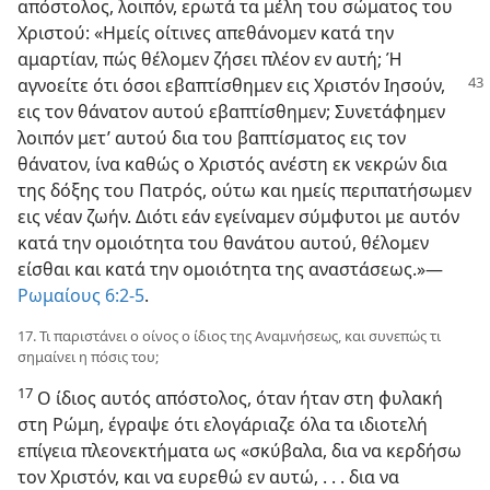
απόστολος, λοιπόν, ερωτά τα μέλη του σώματος του
Χριστού: «Ημείς οίτινες απεθάνομεν κατά την
αμαρτίαν, πώς θέλομεν ζήσει πλέον εν αυτή; Ή
αγνοείτε ότι όσοι εβαπτίσθημεν εις
Χριστόν Ιησούν,
εις τον θάνατον αυτού εβαπτίσθημεν; Συνετάφημεν
λοιπόν μετ’ αυτού δια του βαπτίσματος εις τον
θάνατον, ίνα καθώς ο Χριστός ανέστη εκ νεκρών δια
της δόξης του Πατρός, ούτω και ημείς περιπατήσωμεν
εις νέαν ζωήν. Διότι εάν εγείναμεν σύμφυτοι με αυτόν
κατά την ομοιότητα του θανάτου αυτού, θέλομεν
είσθαι και κατά την ομοιότητα της αναστάσεως.»—
Ρωμαίους 6:2-5
.
17. Τι παριστάνει ο οίνος ο ίδιος της Αναμνήσεως, και συνεπώς τι
σημαίνει η πόσις του;
17
Ο ίδιος αυτός απόστολος, όταν ήταν στη φυλακή
στη Ρώμη, έγραψε ότι ελογάριαζε όλα τα ιδιοτελή
επίγεια πλεονεκτήματα ως «σκύβαλα, δια να κερδήσω
τον Χριστόν, και να ευρεθώ εν αυτώ, . . . δια να