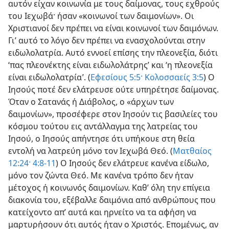
αυτόν είχαν κοινωνία με τους δαίμονας, τους εχθρούς
του Ιεχωβά· ήσαν «κοινωνοί των δαιμονίων». Οι
Χριστιανοί δεν πρέπει να είναι κοινωνοί των δαιμόνων.
Γι’ αυτό το λόγο δεν πρέπει να ενασχολούνται στην
ειδωλολατρία. Αυτό εννοεί επίσης την πλεονεξία, διότι
‘πας πλεονέκτης είναι ειδωλολάτρης’ και ‘η πλεονεξία
είναι ειδωλολατρία’. (
Εφεσίους 5:5·
Κολοσσαείς 3:5
) Ο
Ιησούς ποτέ δεν ελάτρευσε ούτε υπηρέτησε δαίμονας.
Όταν ο Σατανάς ή Διάβολος, ο «άρχων των
δαιμονίων», προσέφερε στον Ιησούν τις βασιλείες του
κόσμου τούτου εις αντάλλαγμα της λατρείας του
Ιησού, ο Ιησούς απήντησε ότι υπήκουε στη θεία
εντολή να λατρεύη μόνο τον Ιεχωβά Θεό. (
Ματθαίος
12:24·
4:8-11
) Ο Ιησούς δεν ελάτρευε κανένα είδωλο,
μόνο τον ζώντα Θεό. Με κανένα τρόπο δεν ήταν
μέτοχος ή κοινωνός δαιμονίων. Καθ’ όλη την επίγεια
διακονία του, εξέβαλλε δαιμόνια από ανθρώπους που
κατείχοντο απ’ αυτά και ηρνείτο να τα αφήση να
μαρτυρήσουν ότι αυτός ήταν ο Χριστός. Επομένως, αν