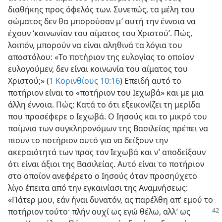
διαθήκης προς όφελός των. Συνεπώς, τα μέλη του
σώματος δεν θα μπορούσαν μ’ αυτή την έννοια να
έχουν ‘κοινωνίαν του αίματος του Χριστού’. Πώς,
λοιπόν, μπορούν να είναι αληθινά τα λόγια του
αποστόλου: «Το ποτήριον της ευλογίας το οποίον
ευλογούμεν, δεν είναι κοινωνία του αίματος του
Χριστού;» (
1 Κορινθίους 10:16
) Επειδή αυτό το
ποτήριον είναι το «ποτήριον του Ιεχωβά» και με μια
άλλη έννοια. Πώς; Κατά το ότι εξεικονίζει τη μερίδα
που προσέφερε ο Ιεχωβά. Ο Ιησούς και το μικρό του
ποίμνιο των συγκληρονόμων της Βασιλείας πρέπει να
πιουν το ποτήριον αυτό για να δείξουν την
ακεραιότητά των προς τον Ιεχωβά και ν’ αποδείξουν
ότι είναι άξιοι της Βασιλείας. Αυτό είναι το ποτήριον
στο οποίον ανεφέρετο ο Ιησούς όταν προσηύχετο
λίγο έπειτα από την εγκαινίασι της Αναμνήσεως:
«Πάτερ μου, εάν ήναι δυνατόν, ας παρέλθη απ’ εμού το
ποτήριον τούτο· πλήν ουχί ως εγώ
θέλω, αλλ’ ως