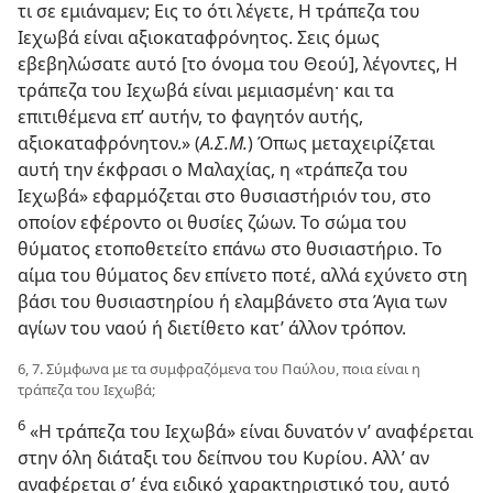
τι σε εμιάναμεν; Εις το ότι λέγετε, Η τράπεζα του
Ιεχωβά είναι αξιοκαταφρόνητος. Σεις όμως
εβεβηλώσατε αυτό [το όνομα του Θεού], λέγοντες, Η
τράπεζα του Ιεχωβά είναι μεμιασμένη· και τα
επιτιθέμενα επ’ αυτήν, το φαγητόν αυτής,
αξιοκαταφρόνητον.» (
Α.Σ.Μ.
) Όπως μεταχειρίζεται
αυτή την έκφρασι ο Μαλαχίας, η «τράπεζα του
Ιεχωβά» εφαρμόζεται στο θυσιαστήριόν του, στο
οποίον εφέροντο οι θυσίες ζώων. Το σώμα του
θύματος ετοποθετείτο επάνω στο θυσιαστήριο. Το
αίμα του θύματος δεν επίνετο ποτέ, αλλά εχύνετο στη
βάσι του θυσιαστηρίου ή ελαμβάνετο στα Άγια των
αγίων του ναού ή διετίθετο κατ’ άλλον τρόπον.
6, 7. Σύμφωνα με τα συμφραζόμενα του Παύλου, ποια είναι η
τράπεζα του Ιεχωβά;
6
«Η τράπεζα του Ιεχωβά» είναι δυνατόν ν’ αναφέρεται
στην όλη διάταξι του δείπνου του Κυρίου. Αλλ’ αν
αναφέρεται σ’ ένα ειδικό χαρακτηριστικό του, αυτό