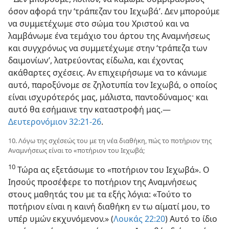
όσον αφορά την ‘τράπεζαν του Ιεχωβά’. Δεν μπορούμε
να συμμετέχωμε στο σώμα του Χριστού και να
λαμβάνωμε ένα τεμάχιο του άρτου της Αναμνήσεως
και συγχρόνως να συμμετέχωμε στην ‘τράπεζα των
δαιμονίων’, λατρεύοντας είδωλα, και έχοντας
ακάθαρτες σχέσεις. Αν επιχειρήσωμε να το κάνωμε
αυτό, παροξύνομε σε ζηλοτυπία τον Ιεχωβά, ο οποίος
είναι ισχυρότερός μας, μάλιστα, παντοδύναμος· και
αυτό θα εσήμαινε την καταστροφή μας.—
Δευτερονόμιον 32:21-26
.
10. Λόγω της σχέσεώς του με τη νέα διαθήκη, πώς το ποτήριον της
Αναμνήσεως είναι το «ποτήριον του Ιεχωβά;
10
Τώρα ας εξετάσωμε το «ποτήριον του Ιεχωβά». Ο
Ιησούς προσέφερε το ποτήριον της Αναμνήσεως
στους μαθητάς του με τα εξής λόγια: «Τούτο το
ποτήριον είναι η καινή διαθήκη εν τω αίματί μου, το
υπέρ υμών εκχυνόμενον.» (
Λουκάς 22:20
) Αυτό το ίδιο