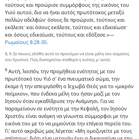
τούτους και προώρισε συμμόρφους της εικόνος του
Υιού αυτού, δια να ήναι αυτός πρωτότοκος μεταξύ
πολλών αδελφών· όσους δε προώρισε, τούτους και
εκάλεσε· και όσους εκάλεσε, τούτους και εδικαίωσε·
και όσους εδικαίωσε, τούτους και εδόξασε.»—
Ρωμαίους 8:28-30
.
8, 9. Σε ποιους εδόθη αυτό το προνόμιο να είναι μέλη του σώματος
του Χριστού; Πώς διατηρείται σταθερά η ενότης μ’ αυτό;
8
Αυτή, λοιπόν, την προμήθεια ενότητος με τον
πρωτότοκό του Υιό σ’ ένα πνευματικό σώμα, την
έκαμε ή την απειργάσθη ο Ιεχωβά Θεός για το «μικρόν
ποίμνιον», που ένδεκα μέλη του ήσαν μαζί με τον
Ιησούν όταν εγκαθίδρυσε την Ανάμνησι. Για να
παραμείνουν σε ενότητα με την Κεφαλή, τον Ιησούν
Χριστόν, είναι ανάγκη να γίνωνται σύμμορφοι με την
εικόνα του με το να μιμούνται την επίγεια πορεία του.
Γι’ αυτό ακριβώς μας λέγεται: «Μη ομοζυγείτε με τους
απίστους· διότι τίνα μετοχήν έχει η δικαιοσύνη με την