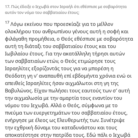
17. Πώς έδειξε ο Ιεχωβά στον Ισραήλ ότι εθέσπισε με σοβαρότητα
αυτόν τον νόμο του σαββατιαίου έτους;
17
Λόγω εκείνου που προεσκίαζε για το μέλλον
ολοκλήρου του ανθρωπίνου γένους αυτή η σοφή και
φιλάγαθη προμήθεια, ο Θεός εθέσπισε με σοβαρότητα
αυτή τη διάταξι του σαββατιαίου έτους και του
Ιωβιλαίου έτους. Για την ακατάλληλη τήρησι αυτών
των σαββατιαίων ετών, ο Θεός ετιμώρησε τους
Ισραηλίτες εξορίζοντάς τους για να μπορέση η
Θεόδοτη γη ν’ αναπαυθή επί εβδομήντα χρόνια ενώ οι
απειθείς Ισραηλίτες ήσαν αιχμάλωτοι στη γη της
Βαβυλώνος. Είχαν πωλήσει τους εαυτούς των σ’ αυτή
την αιχμαλωσία με την αμαρτία τους εναντίον του
νόμου του Ιεχωβά. Αλλά ο Θεός, σύμφωνα με το
πνεύμα των ευεργετημάτων του σαββατιαίου έτους,
ενήργησε με έλεος ως Ελευθερωτής των. Συνέτριψε
την εχθρική δύναμι του καταδυνάστου και τους
αποκατέστησε στην πατρίδα τους. Εδώ πάλι ο Ιεχωβά