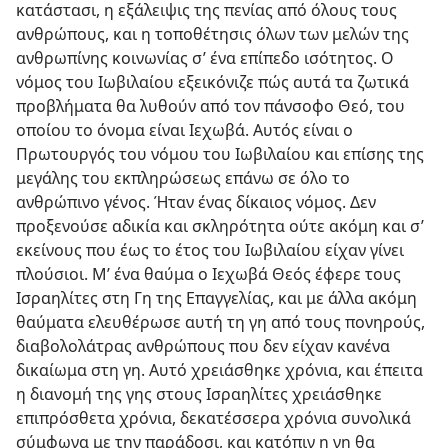
κατάστασι, η εξάλειψις της πενίας από όλους τους
ανθρώπους, και η τοποθέτησις όλων των μελών της
ανθρωπίνης κοινωνίας σ’ ένα επίπεδο ισότητος. Ο
νόμος του Ιωβιλαίου εξεικόνιζε πώς αυτά τα ζωτικά
προβλήματα θα λυθούν από τον πάνσοφο Θεό, του
οποίου το όνομα είναι Ιεχωβά. Αυτός είναι ο
Πρωτουργός του νόμου του Ιωβιλαίου και επίσης της
μεγάλης του εκπληρώσεως επάνω σε όλο το
ανθρώπινο γένος. Ήταν ένας δίκαιος νόμος. Δεν
προξενούσε αδικία και σκληρότητα ούτε ακόμη και σ’
εκείνους που έως το έτος του Ιωβιλαίου είχαν γίνει
πλούσιοι. Μ’ ένα θαύμα ο Ιεχωβά Θεός έφερε τους
Ισραηλίτες στη Γη της Επαγγελίας, και με άλλα ακόμη
θαύματα ελευθέρωσε αυτή τη γη από τους πονηρούς,
διαβολολάτρας ανθρώπους που δεν είχαν κανένα
δικαίωμα στη γη. Αυτό χρειάσθηκε χρόνια, και έπειτα
η διανομή της γης στους Ισραηλίτες χρειάσθηκε
επιπρόσθετα χρόνια, δεκατέσσερα χρόνια συνολικά
σύμφωνα με την παράδοσι, και κατόπιν η γη θα