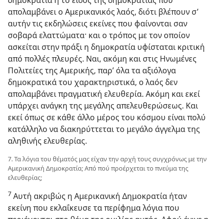
δημοκρατία ή το είδος της δημοκρατίας που
απολαμβάνει ο Αμερικανικός λαός, διότι βλέπουν σ’
αυτήν τις εκδηλώσεις εκείνες που φαίνονται σαν
σοβαρά ελαττώματα· και ο τρόπος με τον οποίον
ασκείται στην πράξι η δημοκρατία υφίσταται κριτική
από πολλές πλευρές. Ναι, ακόμη και στις Ηνωμένες
Πολιτείες της Αμερικής, παρ’ όλα τα αξιόλογα
δημοκρατικά του χαρακτηριστικά, ο λαός δεν
απολαμβάνει πραγματική ελευθερία. Ακόμη και εκεί
υπάρχει ανάγκη της μεγάλης απελευθερώσεως. Και
εκεί όπως σε κάθε άλλο μέρος του κόσμου είναι πολύ
κατάλληλο να διακηρύττεται το μεγάλο άγγελμα της
αληθινής ελευθερίας.
7. Τα λόγια του θέματός μας είχαν την αρχή τους συγχρόνως με την
Αμερικανική Δημοκρατία; Από πού προέρχεται το πνεύμα της
ελευθερίας;
7
Αυτή ακριβώς η Αμερικανική Δημοκρατία ήταν
εκείνη που εκλαΐκευσε τα περίφημα λόγια που