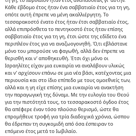
Κάθε έβδομο έτος ήταν ένα σαββατιαίο έτος για τη γη,
οπότε αυτή έπρεπε να μένη ακαλλιέργητη. Το
τεσσαρακοστό ένατο έτος ήταν έτσι σαββατιαίο έτος,
αλλά επιπρόσθετα το πεντηκοστό έτος ήταν επίσης
σαββατιαίο έτος για τη γη, έτσι ώστε της εδίδετο ένα
περιπλέον έτος για να αναζωογονηθή. Ό,τι εβλάστανε
μόνο του μπορούσε να φαγωθή, αλλά δεν έπρεπε να
θερισθή και ν’ αποθηκευθή. Έτσι όχι μόνο οι
Ισραηλίτες είχαν μια ευκαιρία να αναλάβουν υλικώς
και ν’ αρχίσουν επάνω σε μια νέα βάσι, κατέχοντας μια
περιουσία και στο ίδιο επίπεδο με τους ομοεθνείς των,
αλλά και η γη είχε επίσης μια ευκαιρία να ανακτήση
την παραγωγική της δύναμι. Με την ευλογία του Θεού
για την πιστότητά τους, το τεσσαρακοστό όγδοο έτος
θα απέφερε έναν τόσο πλούσιο θερισμό, ώστε θα
επρομήθευε τροφή για τρία διαδοχικά χρόνια, ώσπου
θα έδρεπαν τη συγκομιδή από όσα έσπειραν το
επόμενο έτος μετά το Ιωβιλαίο.