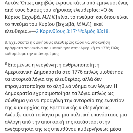
Αυτόν. Όπως ακριβώς έγραψε κάτω από έμπνευσι ένας
από τους δικούς του κήρυκας ελευθερίας: «Ο δε
Κύριος [Ιεχωβά,
Μ.Ν.Κ.
] είναι το πνεύμα· και όπου είναι
το πνεύμα του Κυρίου [Ιεχωβά,
Μ.Ν.Κ.
], εκεί
ελευθερία.»—
2 Κορινθίους 3:17·
Ψαλμός 83:18
.
8. Έχει σκοπό η διακήρυξις ελευθερίας τώρα να υποκινήση
πράγματα σαν εκείνα που υπεκίνησε στην Αμερική το 1776; Πώς
καθορίζομε την απάντησί μας;
8
Επομένως η νεογέννητη ανθρωποποίητη
Αμερικανική Δημοκρατία στο 1776 απλώς υιοθέτησε
τα ιστορικά λόγια της ελευθερίας, αλλά δεν
επραγματοποίησε το αληθινό νόημα των λόγων. Η
Δημοκρατία εχρησιμοποίησε τα λόγια απλώς ως
σύνθημα για να προαγάγη την ανταρσία της εναντίον
της κυριαρχίας της Βρεττανικής κυβερνήσεως.
Ανέμιξε αυτά τα λόγια με μια πολιτική επανάστασι, μια
αλλαγή από την αποικιακή της κατάστασι στην
ανεξαρτησία της ως υπευθύνου κυβερνήσεως μέσα