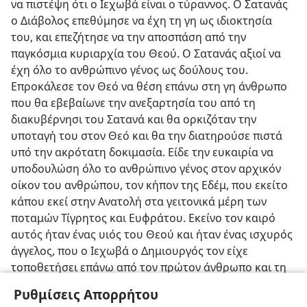
να πιστέψη ότι ο Ιεχωβά είναι ο τύραννος. Ο Σατανάς
ο Διάβολος επεθύμησε να έχη τη γη ως ιδιοκτησία
του, και επεζήτησε να την αποσπάση από την
παγκόσμια κυριαρχία του Θεού. Ο Σατανάς αξιοί να
έχη όλο το ανθρώπινο γένος ως δούλους του.
Επροκάλεσε τον Θεό να θέση επάνω στη γη άνθρωπο
που θα εβεβαίωνε την ανεξαρτησία του από τη
διακυβέρνησι του Σατανά και θα ορκιζόταν την
υποταγή του στον Θεό και θα την διατηρούσε πιστά
υπό την ακρότατη δοκιμασία. Είδε την ευκαιρία να
υποδουλώση όλο το ανθρώπινο γένος στον αρχικόν
οίκον του ανθρώπου, τον κήπον της Εδέμ, που εκείτο
κάπου εκεί στην Ανατολή στα γειτονικά μέρη των
ποταμών Τίγρητος και Ευφράτου. Εκείνο τον καιρό
αυτός ήταν ένας υιός του Θεού και ήταν ένας ισχυρός
άγγελος, που ο Ιεχωβά ο Δημιουργός τον είχε
τοποθετήσει επάνω από τον πρώτον άνθρωπο και τη
σύζυγο του, ως το «επισκιάζον χερούβ» των. (
Ιεζεκιήλ
Ρυθμίσεις Απορρήτου
28:13-18
) Αποκτώντας εξουσία επάνω στους πρώτους