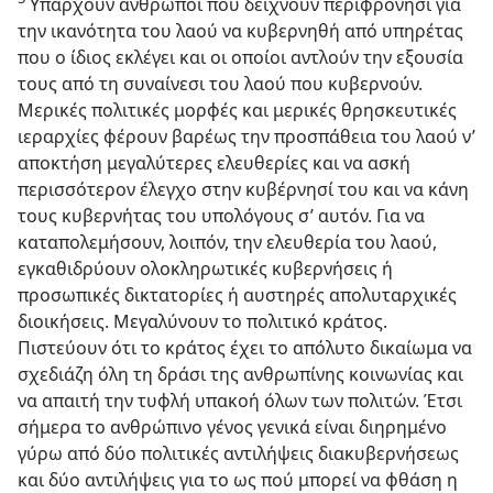
Υπάρχουν άνθρωποι που δείχνουν περιφρόνησι για
την ικανότητα του λαού να κυβερνηθή από υπηρέτας
που ο ίδιος εκλέγει και οι οποίοι αντλούν την εξουσία
τους από τη συναίνεσι του λαού που κυβερνούν.
Μερικές πολιτικές μορφές και μερικές θρησκευτικές
ιεραρχίες φέρουν βαρέως την προσπάθεια του λαού ν’
αποκτήση μεγαλύτερες ελευθερίες και να ασκή
περισσότερον έλεγχο στην κυβέρνησί του και να κάνη
τους κυβερνήτας του υπολόγους σ’ αυτόν. Για να
καταπολεμήσουν, λοιπόν, την ελευθερία του λαού,
εγκαθιδρύουν ολοκληρωτικές κυβερνήσεις ή
προσωπικές δικτατορίες ή αυστηρές απολυταρχικές
διοικήσεις. Μεγαλύνουν το πολιτικό κράτος.
Πιστεύουν ότι το κράτος έχει το απόλυτο δικαίωμα να
σχεδιάζη όλη τη δράσι της ανθρωπίνης κοινωνίας και
να απαιτή την τυφλή υπακοή όλων των πολιτών. Έτσι
σήμερα το ανθρώπινο γένος γενικά είναι διηρημένο
γύρω από δύο πολιτικές αντιλήψεις διακυβερνήσεως
και δύο αντιλήψεις για το ως πού μπορεί να φθάση η