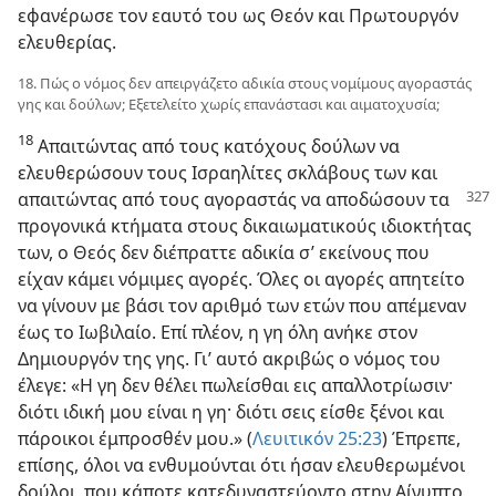
εφανέρωσε τον εαυτό του ως Θεόν και Πρωτουργόν
ελευθερίας.
18. Πώς ο νόμος δεν απειργάζετο αδικία στους νομίμους αγοραστάς
γης και δούλων; Εξετελείτο χωρίς επανάστασι και αιματοχυσία;
18
Απαιτώντας από τους κατόχους δούλων να
ελευθερώσουν τους Ισραηλίτες σκλάβους των και
απαιτώντας από τους αγοραστάς να αποδώσουν τα
προγονικά κτήματα στους δικαιωματικούς ιδιοκτήτας
των, ο Θεός δεν διέπραττε αδικία σ’ εκείνους που
είχαν κάμει νόμιμες αγορές. Όλες οι αγορές απητείτο
να γίνουν με βάσι τον αριθμό των ετών που απέμεναν
έως το Ιωβιλαίο. Επί πλέον, η γη όλη ανήκε στον
Δημιουργόν της γης. Γι’ αυτό ακριβώς ο νόμος του
έλεγε: «Η γη δεν θέλει πωλείσθαι εις απαλλοτρίωσιν·
διότι ιδική μου είναι η γη· διότι σεις είσθε ξένοι και
πάροικοι έμπροσθέν μου.» (
Λευιτικόν 25:23
) Έπρεπε,
επίσης, όλοι να ενθυμούνται ότι ήσαν ελευθερωμένοι
δούλοι, που κάποτε κατεδυναστεύοντο στην Αίγυπτο