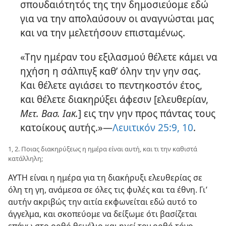
σπουδαιότητός της την δημοσιεύομε εδώ
για να την απολαύσουν οι αναγνώσται μας
και να την μελετήσουν επισταμένως.
«Την ημέραν του εξιλασμού θέλετε κάμει να
ηχήση η σάλπιγξ καθ’ όλην την γην σας.
Και θέλετε αγιάσει το πεντηκοστόν έτος,
και θέλετε διακηρύξει άφεσιν [ελευθερίαν,
Μετ. Βασ. Ιακ.
] εις την γην προς πάντας τους
κατοίκους αυτής.»—
Λευιτικόν 25:9, 10
.
1, 2. Ποιας διακηρύξεως η ημέρα είναι αυτή, και τι την καθιστά
κατάλληλη;
ΑΥΤΗ είναι η ημέρα για τη διακήρυξι ελευθερίας σε
όλη τη γη, ανάμεσα σε όλες τις φυλές και τα έθνη. Γι’
αυτήν ακριβώς την αιτία εκφωνείται εδώ αυτό το
άγγελμα, και σκοπεύομε να δείξωμε ότι βασίζεται
επάνω στο ορθό θεμέλιο και ηχεί τον ορθό τόνο