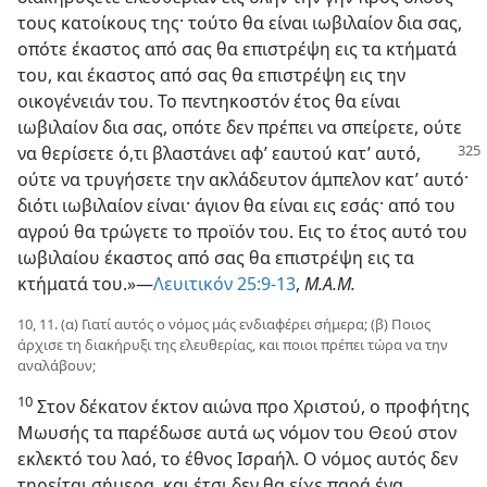
τους κατοίκους της· τούτο θα είναι ιωβιλαίον δια σας,
οπότε έκαστος από σας θα επιστρέψη εις τα κτήματά
του, και έκαστος από σας θα επιστρέψη εις την
οικογένειάν του. Το πεντηκοστόν έτος θα είναι
ιωβιλαίον δια σας, οπότε δεν πρέπει να σπείρετε, ούτε
να θερίσετε ό,τι βλαστάνει αφ’ εαυτού
κατ’ αυτό,
ούτε να τρυγήσετε την ακλάδευτον άμπελον κατ’ αυτό·
διότι ιωβιλαίον είναι· άγιον θα είναι εις εσάς· από του
αγρού θα τρώγετε το προϊόν του. Εις το έτος αυτό του
ιωβιλαίου έκαστος από σας θα επιστρέψη εις τα
κτήματά του.»—
Λευιτικόν 25:9-13
,
Μ.Α.Μ.
10, 11. (α) Γιατί αυτός ο νόμος μάς ενδιαφέρει σήμερα; (β) Ποιος
άρχισε τη διακήρυξι της ελευθερίας, και ποιοι πρέπει τώρα να την
αναλάβουν;
10
Στον δέκατον έκτον αιώνα προ Χριστού, ο προφήτης
Μωυσής τα παρέδωσε αυτά ως νόμον του Θεού στον
εκλεκτό του λαό, το έθνος Ισραήλ. Ο νόμος αυτός δεν
τηρείται σήμερα, και έτσι δεν θα είχε παρά ένα