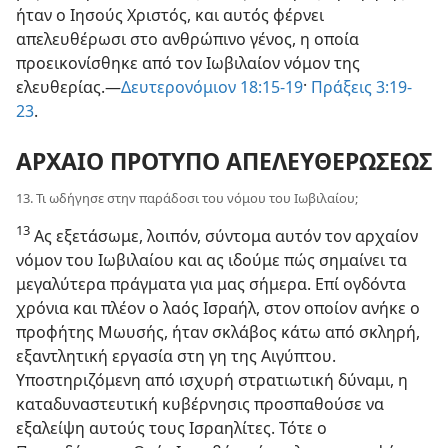
ήταν ο Ιησούς Χριστός, και αυτός φέρνει
απελευθέρωσι στο ανθρώπινο γένος, η οποία
προεικονίσθηκε από τον Ιωβιλαίον νόμον της
ελευθερίας.—
Δευτερονόμιον 18:15-19
·
Πράξεις 3:19-
23
.
ΑΡΧΑΙΟ ΠΡΟΤΥΠΟ ΑΠΕΛΕΥΘΕΡΩΣΕΩΣ
13. Τι ωδήγησε στην παράδοσι του νόμου του Ιωβιλαίου;
13
Ας εξετάσωμε, λοιπόν, σύντομα αυτόν τον αρχαίον
νόμον του Ιωβιλαίου και ας ιδούμε πώς σημαίνει τα
μεγαλύτερα πράγματα για μας σήμερα. Επί ογδόντα
χρόνια και πλέον ο λαός Ισραήλ, στον οποίον ανήκε ο
προφήτης Μωυσής, ήταν σκλάβος κάτω από σκληρή,
εξαντλητική εργασία στη γη της Αιγύπτου.
Υποστηριζόμενη από ισχυρή στρατιωτική δύναμι, η
καταδυναστευτική κυβέρνησις προσπαθούσε να
εξαλείψη αυτούς τους Ισραηλίτες. Τότε ο