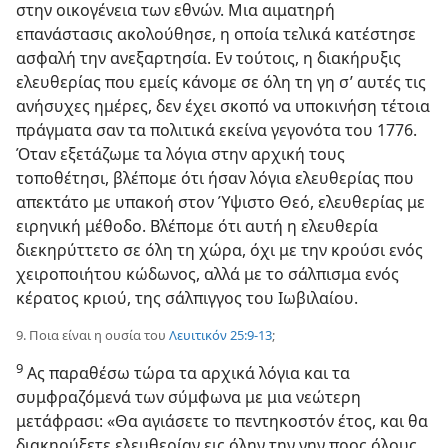
στην οικογένεια των εθνών. Μια αιματηρή
επανάστασις ακολούθησε, η οποία τελικά κατέστησε
ασφαλή την ανεξαρτησία. Εν τούτοις, η διακήρυξις
ελευθερίας που εμείς κάνομε σε όλη τη γη σ’ αυτές τις
ανήσυχες ημέρες, δεν έχει σκοπό να υποκινήση τέτοια
πράγματα σαν τα πολιτικά εκείνα γεγονότα του 1776.
Όταν εξετάζωμε τα λόγια στην αρχική τους
τοποθέτησι, βλέπομε ότι ήσαν λόγια ελευθερίας που
απεκτάτο με υπακοή στον Ύψιστο Θεό, ελευθερίας με
ειρηνική μέθοδο. Βλέπομε ότι αυτή η ελευθερία
διεκηρύττετο σε όλη τη χώρα, όχι με την κρούσι ενός
χειροποιήτου κώδωνος, αλλά με το σάλπισμα ενός
κέρατος κριού, της σάλπιγγος του Ιωβιλαίου.
9. Ποια είναι η ουσία του
Λευιτικόν 25:9-13
;
9
Ας παραθέσω τώρα τα αρχικά λόγια και τα
συμφραζόμενά των σύμφωνα με μια νεώτερη
μετάφρασι: «Θα αγιάσετε το πεντηκοστόν έτος, και θα
διακηρύξετε ελευθερίαν εις όλην την γην προς όλους