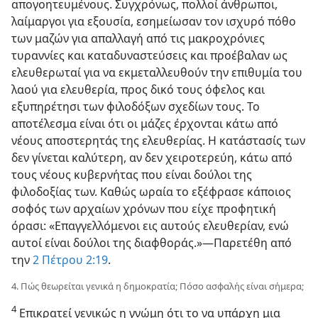
απογοητευμένους. Συγχρόνως, πολλοί άνθρωποι,
λαίμαργοι για εξουσία, εσημείωσαν τον ισχυρό πόθο
των μαζών για απαλλαγή από τις μακροχρόνιες
τυραννίες και καταδυναστεύσεις και προέβαλαν ως
ελευθερωταί για να εκμεταλλευθούν την επιθυμία του
λαού για ελευθερία, προς δικό τους όφελος και
εξυπηρέτησι των φιλοδόξων σχεδίων τους. Το
αποτέλεσμα είναι ότι οι μάζες έρχονται κάτω από
νέους αποστερητάς της ελευθερίας. Η κατάστασίς των
δεν γίνεται καλύτερη, αν δεν χειροτερεύη, κάτω από
τους νέους κυβερνήτας που είναι δούλοι της
φιλοδοξίας των. Καθώς ωραία το εξέφρασε κάποιος
σοφός των αρχαίων χρόνων που είχε προφητική
όρασι: «Επαγγελλόμενοι εις αυτούς ελευθερίαν, ενώ
αυτοί είναι δούλοι της διαφθοράς.»—Παρετέθη από
την
2 Πέτρου 2:19
.
4. Πώς θεωρείται γενικά η δημοκρατία; Πόσο ασφαλής είναι σήμερα;
4
Επικρατεί γενικώς η γνώμη ότι το να υπάρχη μια