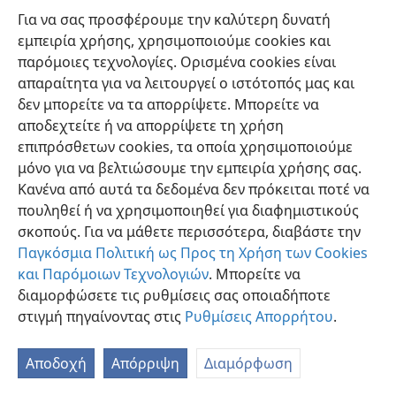
γονείς μας, τον Αδάμ και την Εύα, θα μπορούσε να
Για να σας προσφέρουμε την καλύτερη δυνατή
κάμη όλους τους απογόνους των δούλους του εκ
εμπειρία χρήσης, χρησιμοποιούμε cookies και
γενετής.
παρόμοιες τεχνολογίες. Ορισμένα cookies είναι
απαραίτητα για να λειτουργεί ο ιστότοπός μας και
21, 22. Πώς, λοιπόν, άρχισε η δουλεία στο σύμπαν του Θεού;
δεν μπορείτε να τα απορρίψετε. Μπορείτε να
21
Έτσι το «επισκιάζον χερούβ» εστασίασε εναντίον
αποδεχτείτε ή να απορρίψετε τη χρήση
της παγκοσμίου κυριαρχίας του Ιεχωβά και
επιπρόσθετων cookies, τα οποία χρησιμοποιούμε
μεταμορφώθηκε σε Σατανά, ή αντίπαλον του Θεού. Για
μόνο για να βελτιώσουμε την εμπειρία χρήσης σας.
να κερδίση, λοιπόν, τον άνδρα στο να ενωθή στην
Κανένα από αυτά τα δεδομένα δεν πρόκειται ποτέ να
ανταρσία, επλησίασε τώρα τη σύζυγο του ανδρός Εύα.
πουληθεί ή να χρησιμοποιηθεί για διαφημιστικούς
Έκαμε τον εαυτό του Διάβολο ή συκοφάντη
σκοπούς. Για να μάθετε περισσότερα, διαβάστε την
κατηγορώντας ψευδώς τον Ιεχωβά Θεό σ’ αυτήν,
Παγκόσμια Πολιτική ως Προς τη Χρήση των Cookies
λέγοντάς της ότι ο Θεός την τηρούσε σε άγνοια με τις
και Παρόμοιων Τεχνολογιών
. Μπορείτε να
εντολές του και κατακρατούσε εκείνο που θα έκανε
διαμορφώσετε τις ρυθμίσεις σας οποιαδήποτε
αυτήν και τον Αδάμ σαν θεούς, ανεξαρτήτους και
στιγμή πηγαίνοντας στις
Ρυθμίσεις Απορρήτου
.
ικανούς ν’ αποφασίζουν για τον εαυτό τους ποιο ήταν
ορθό και εσφαλμένο, καλό και κακό. Είπε ότι η απειλή
Αποδοχή
Απόρριψη
Διαμόρφωση
του Θεού ότι θα εθανάτωνε
τους στασιαστάς δεν