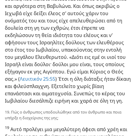
και αργότερα στη Βαβυλώνα. Και όπως ακριβώς ο
Ιεχωβά είχε δείξει έλεος σ’ αυτούς χάριν του
ονόματός του και τους είχε απελευθερώσει από τη
δουλεία στη γη των εχθρών, έτσι έπρεπε να
εκδηλώσουν τη θεία ιδιότητα του ελέους και ν’
αφήσουν τους Ισραηλίτες δούλους των ελευθέρους
στο έτος του Ιωβιλαίου, υπακούοντας στην εντολή
του μεγάλου Ελευθερωτού. «Διότι εις εμέ οι υιοί του
Ισραήλ είναι δούλοι· δούλοι μου είναι, τους οποίους
εξήγαγον εκ γης Αιγύπτου. Εγώ είμαι Κύριος ο Θεός
σας.» (
Λευιτικόν 25:55
) Έτσι η όλη διάταξις ήταν δίκαιη
και φιλεύσπλαγχνη. Εξετελείτο χωρίς βίαιη
επανάστασι και αιματοχυσία. Συνεπώς το κέρας του
Ιωβιλαίου διεσάλπιζε ειρήνη και χαρά σε όλη τη γη.
19. Πώς ο άνθρωπος υποδουλώθηκε από τον άνθρωπο και ποια
υπήρξε η διαχείρισις της γης;
19
Αυτό προλέγει μια μεγαλύτερη άφεσι από χρέη και