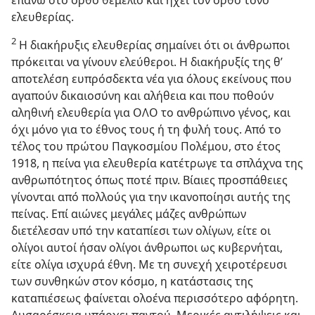
ελευθερίας.
2
Η διακήρυξις ελευθερίας σημαίνει ότι οι άνθρωποι
πρόκειται να γίνουν ελεύθεροι. Η διακήρυξίς της θ’
αποτελέση ευπρόσδεκτα νέα για όλους εκείνους που
αγαπούν δικαιοσύνη και αλήθεια και που ποθούν
αληθινή ελευθερία για ΟΛΟ το ανθρώπινο γένος, και
όχι μόνο για το έθνος τους ή τη φυλή τους. Από το
τέλος του πρώτου Παγκοσμίου Πολέμου, στο έτος
1918, η πείνα για ελευθερία κατέτρωγε τα σπλάχνα της
ανθρωπότητος όπως ποτέ πριν. Βίαιες προσπάθειες
γίνονται από πολλούς για την ικανοποίησι αυτής της
πείνας. Επί αιώνες μεγάλες μάζες ανθρώπων
διετέλεσαν υπό την καταπίεσι των ολίγων, είτε οι
ολίγοι αυτοί ήσαν ολίγοι άνθρωποι ως κυβερνήται,
είτε ολίγα ισχυρά έθνη. Με τη συνεχή χειροτέρευσι
των συνθηκών στον κόσμο, η κατάστασις της
καταπιέσεως φαίνεται ολοένα περισσότερο αφόρητη.
Δυσαρέσκεια υπάρχει παντού. Μερικές αντιλήψεις και