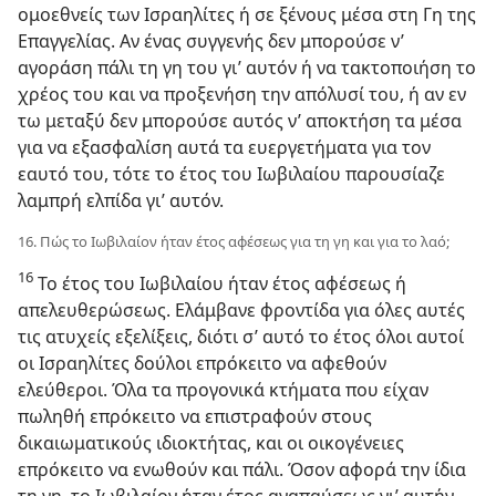
ομοεθνείς των Ισραηλίτες ή σε ξένους μέσα στη Γη της
Επαγγελίας. Αν ένας συγγενής δεν μπορούσε ν’
αγοράση πάλι τη γη του γι’ αυτόν ή να τακτοποιήση το
χρέος του και να προξενήση την απόλυσί του, ή αν εν
τω μεταξύ δεν μπορούσε αυτός ν’ αποκτήση τα μέσα
για να εξασφαλίση αυτά τα ευεργετήματα για τον
εαυτό του, τότε το έτος του Ιωβιλαίου παρουσίαζε
λαμπρή ελπίδα γι’ αυτόν.
16. Πώς το Ιωβιλαίον ήταν έτος αφέσεως για τη γη και για το λαό;
16
Το έτος του Ιωβιλαίου ήταν έτος αφέσεως ή
απελευθερώσεως. Ελάμβανε φροντίδα για όλες αυτές
τις ατυχείς εξελίξεις, διότι σ’ αυτό το έτος όλοι αυτοί
οι Ισραηλίτες δούλοι επρόκειτο να αφεθούν
ελεύθεροι. Όλα τα προγονικά κτήματα που είχαν
πωληθή επρόκειτο να επιστραφούν στους
δικαιωματικούς ιδιοκτήτας, και οι οικογένειες
επρόκειτο να ενωθούν και πάλι. Όσον αφορά την ίδια
τη γη, το Ιωβιλαίον ήταν έτος αναπαύσεως γι’ αυτήν.