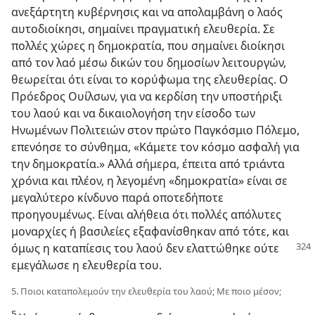
ανεξάρτητη κυβέρνησις και να απολαμβάνη ο λαός
αυτοδιοίκησι, σημαίνει πραγματική ελευθερία. Σε
πολλές χώρες η δημοκρατία, που σημαίνει διοίκησι
από τον λαό μέσω δικών του δημοσίων λειτουργών,
θεωρείται ότι είναι το κορύφωμα της ελευθερίας. Ο
Πρόεδρος Ουίλσων, για να κερδίση την υποστήριξι
του λαού και να δικαιολογήση την είσοδο των
Ηνωμένων Πολιτειών στον πρώτο Παγκόσμιο Πόλεμο,
επενόησε το σύνθημα, «Κάμετε τον κόσμο ασφαλή για
την δημοκρατία.» Αλλά σήμερα, έπειτα από τριάντα
χρόνια και πλέον, η λεγομένη «δημοκρατία» είναι σε
μεγαλύτερο κίνδυνο παρά οποτεδήποτε
προηγουμένως. Είναι αλήθεια ότι πολλές απόλυτες
μοναρχίες ή βασιλείες εξαφανίσθηκαν από τότε, και
όμως η καταπίεσις του λαού
δεν ελαττώθηκε ούτε
εμεγάλωσε η ελευθερία του.
5. Ποιοι καταπολεμούν την ελευθερία του λαού; Με ποιο μέσον;
5