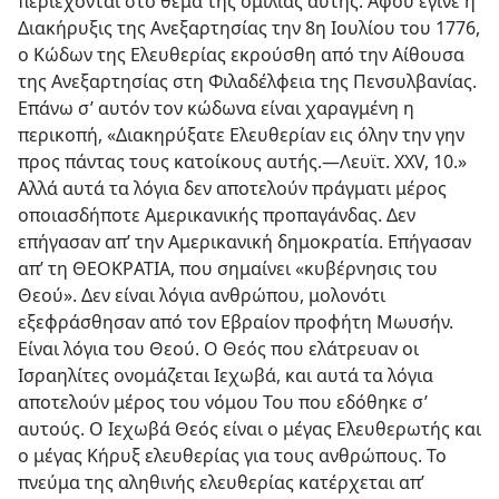
περιέχονται στο θέμα της ομιλίας αυτής. Αφού έγινε η
Διακήρυξις της Ανεξαρτησίας την 8η Ιουλίου του 1776,
ο Κώδων της Ελευθερίας εκρούσθη από την Αίθουσα
της Ανεξαρτησίας στη Φιλαδέλφεια της Πενσυλβανίας.
Επάνω σ’ αυτόν τον κώδωνα είναι χαραγμένη η
περικοπή, «Διακηρύξατε Ελευθερίαν εις όλην την γην
προς πάντας τους κατοίκους αυτής.—Λευϊτ. XXV, 10.»
Αλλά αυτά τα λόγια δεν αποτελούν πράγματι μέρος
οποιασδήποτε Αμερικανικής προπαγάνδας. Δεν
επήγασαν απ’ την Αμερικανική δημοκρατία. Επήγασαν
απ’ τη ΘΕΟΚΡΑΤΙΑ, που σημαίνει «κυβέρνησις του
Θεού». Δεν είναι λόγια ανθρώπου, μολονότι
εξεφράσθησαν από τον Εβραίον προφήτη Μωυσήν.
Είναι λόγια του Θεού. Ο Θεός που ελάτρευαν οι
Ισραηλίτες ονομάζεται Ιεχωβά, και αυτά τα λόγια
αποτελούν μέρος του νόμου Του που εδόθηκε σ’
αυτούς. Ο Ιεχωβά Θεός είναι ο μέγας Ελευθερωτής και
ο μέγας Κήρυξ ελευθερίας για τους ανθρώπους. Το
πνεύμα της αληθινής ελευθερίας κατέρχεται απ’