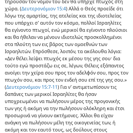
τηρούσαν τον νόμον του δεν θα υπήρχε πτωχός στη
χώρα. (
Δευτερονόμιον 15:4
) Αλλά ο Θεός προείδε ότι
λόγω της αμαρτίας, της ατελείας και της ιδιοτελείας
που υπάρχει σ’ αυτόν τον κόσμο, πολλοί Ισραηλίτες
θα εγίνοντο πτωχοί, ενώ μερικοί θα εγίνοντο πλούσιοι
και θα ήθελαν να μένουν ιδιοτελώς προσκολλημένοι
στα πλούτη των εις βάρος των ομοεθνών των
Ισραηλιτών. Επρόσθεσε, λοιπόν, τα ακόλουθα λόγια:
«Δεν θέλει λείψει πτωχός εκ μέσου της γης σου· δια
τούτο εγώ προστάζω εις σε, λέγων, Θέλεις εξάπαντος
ανοίγει την χείρα σου προς τον αδελφόν σου, προς τον
πτωχόν σου, και προς τον ενδεή σου επί της γης σου.»
(
Δευτερονόμιον 15:7-11
) Για ν’ αντιμετωπίσουν τις
δαπάνες των μερικοί Ισραηλίτες θα ήσαν
υποχρεωμένοι να πωλήσουν μέρος της προγονικής
των γης ή ακόμη να την πωλήσουν ολόκληρη και έτσι
προσωρινά να γίνουν ακτήμονες. Άλλοι θα είχαν
ανάγκη να πωλήσουν μέλη της οικογενείας των, ή
ακόμη και τον εαυτό τους, ως δούλους στους