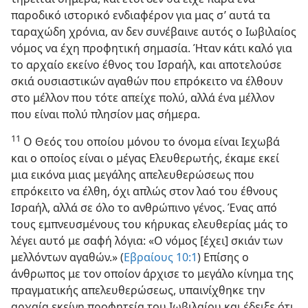
παροδικό ιστορικό ενδιαφέρον για μας σ’ αυτά τα
ταραχώδη χρόνια, αν δεν συνέβαινε αυτός ο Ιωβιλαίος
νόμος να έχη προφητική σημασία. Ήταν κάτι καλό για
το αρχαίο εκείνο έθνος του Ισραήλ, και αποτελούσε
σκιά ουσιαστικών αγαθών που επρόκειτο να έλθουν
στο μέλλον που τότε απείχε πολύ, αλλά ένα μέλλον
που είναι πολύ πλησίον μας σήμερα.
11
Ο Θεός του οποίου μόνου το όνομα είναι Ιεχωβά
και ο οποίος είναι ο μέγας Ελευθερωτής, έκαμε εκεί
μια εικόνα μιας μεγάλης απελευθερώσεως που
επρόκειτο να έλθη, όχι απλώς στον λαό του έθνους
Ισραήλ, αλλά σε όλο το ανθρώπινο γένος. Ένας από
τους εμπνευσμένους του κήρυκας ελευθερίας μάς το
λέγει αυτό με σαφή λόγια: «Ο νόμος [έχει] σκιάν των
μελλόντων αγαθών.» (
Εβραίους 10:1
) Επίσης ο
άνθρωπος με τον οποίον άρχισε το μεγάλο κίνημα της
πραγματικής απελευθερώσεως, υπαινίχθηκε την
αρχαία εκείνη προφητεία του Ιωβιλαίου και έδειξε ότι