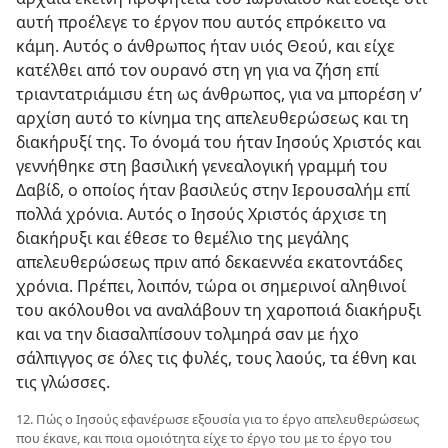
αυτή προέλεγε το έργον που αυτός επρόκειτο να
κάμη. Αυτός ο άνθρωπος ήταν υιός Θεού, και είχε
κατέλθει από τον ουρανό στη γη για να ζήση επί
τριαντατριάμισυ έτη ως άνθρωπος, για να μπορέση ν’
αρχίση αυτό το κίνημα της απελευθερώσεως και τη
διακήρυξί της. Το όνομά του ήταν Ιησούς Χριστός και
γεννήθηκε στη βασιλική γενεαλογική γραμμή του
Δαβίδ, ο οποίος ήταν βασιλεύς στην Ιερουσαλήμ επί
πολλά χρόνια. Αυτός ο Ιησούς Χριστός άρχισε τη
διακήρυξι και έθεσε το θεμέλιο της μεγάλης
απελευθερώσεως πριν από δεκαεννέα εκατοντάδες
χρόνια. Πρέπει, λοιπόν, τώρα οι σημερινοί αληθινοί
του ακόλουθοι να αναλάβουν τη χαροποιά διακήρυξι
και να την διασαλπίσουν τολμηρά σαν με ήχο
σάλπιγγος σε όλες τις φυλές, τους λαούς, τα έθνη και
τις γλώσσες.
12. Πώς ο Ιησούς εφανέρωσε εξουσία για το έργο απελευθερώσεως
που έκανε, και ποια ομοιότητα είχε το έργο του με το έργο του