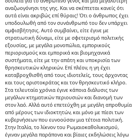
δουλεία για το ανθρώπινο γένος και μια μεγαλύτερη
αναζωογόνησι της γης. Και να σκέπτεται κανείς ότι
αυτά είναι ακριβώς επί θύραις! Ότι ο άνθρωπος έχει
υποδουλωθή από τον συνάνθρωπό του δεν υπάρχει
αμφισβήτησις. Αυτό συμβαίνει, είτε έγινε με
στρατιωτική δύναμι, είτε με σφετερισμό πολιτικής
εξουσίας, με μεγάλα μονοπώλια, εμπορικούς
περιορισμούς και εμπορικά και βιομηχανικά
συστήματα, είτε με την απάτη και υποκρισία των
θρησκευτικών κληρικών. Επί πλέον, η γη έχει
καταβροχθισθή από τους ιδιοτελείς, τους άρχοντας
και τους αριστοκράτας και τον θρησκευτικό κλήρο.
Στα τελευταία χρόνια έγινε κάποια διάλυσις των
μεγάλων κτηματικών περιουσιών και διανομή των
στον λαό. Αλλά αυτό επετεύχθη με μεγάλη απροθυμία
από μέρους των ιδιοκτητών, και μόνο με πίεσι των
κυβερνήσεων που ευνοούσαν μια τέτοια πολιτική.
Στην Ιταλία, το λίκνον του Ρωμαιοκαθολικισμού,
έγιναν μεγάλα παράπονα και βίαιες εκδηλώσεις λόγω