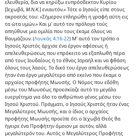
ελευθερία, δια να κηρύξω ευπρόσδεκτον Κυρίου
[Ιεχωβά,
Μ.Ν.Κ.
] ενιαυτόν.» Τότε ο Ιησούς είπε στους
ακροατάς του: «Σήμερον επληρώθη η γραφή αύτη εις
τα ώτα υμών.» Και μ’ αυτό τον πρόλογο τούς
απηύθυνε μια ομιλία που τους έκαμε όλους να
θαυμάζουν. (
Λουκάς 4:16-22
) Μ’ αυτό τον τρόπο ο
Ιησούς Χριστός άρχισε ένα έργον αφέσεως ή
απελευθερώσεως που επρόκειτο να εξαπλωθή πέρα
από τους Ιουδαίους ή το έθνος Ισραήλ και να φθάση
όλους τους λαούς. Το δικό του έργο απελευθερώσεως
ήταν ένα έργο μεγαλύτερο από εκείνο που έκαμε ο
αρχαίος προφήτης Μωυσής. Ο Νόμος που εδόθη
μέσω του Μωυσέως προεσκίαζε αυτό το μεγάλο
ευεργέτημα για όλο το ανθρώπινο γένος μέσω του
Ιησού Χριστού. Πράγματι, ο Ιησούς Χριστός ήταν ένας
Μεγαλύτερος Μωυσής, και ο ίδιος ο αρχαίος
προφήτης Μωυσής προείπε ότι ο Ιεχωβά Θεός θα
ήγειρε ένα Προφήτην όμοιον με αυτόν, αλλά
μεγαλύτερόν του. Αυτός ο Μεγαλύτερος Προφήτης