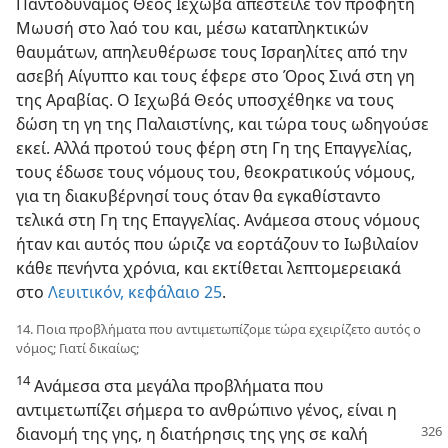
Παντοδύναμος Θεός Ιεχωβά απέστειλε τον προφήτη
Μωυσή στο λαό του και, μέσω καταπληκτικών
θαυμάτων, απηλευθέρωσε τους Ισραηλίτες από την
ασεβή Αίγυπτο και τους έφερε στο Όρος Σινά στη γη
της Αραβίας. Ο Ιεχωβά Θεός υποσχέθηκε να τους
δώση τη γη της Παλαιστίνης, και τώρα τους ωδηγούσε
εκεί. Αλλά προτού τους φέρη στη Γη της Επαγγελίας,
τους έδωσε τους νόμους του, θεοκρατικούς νόμους,
για τη διακυβέρνησί τους όταν θα εγκαθίσταντο
τελικά στη Γη της Επαγγελίας. Ανάμεσα στους νόμους
ήταν και αυτός που ώριζε να εορτάζουν το Ιωβιλαίον
κάθε πενήντα χρόνια, και εκτίθεται λεπτομερειακά
στο
Λευιτικόν, κεφάλαιο 25
.
14. Ποια προβλήματα που αντιμετωπίζομε τώρα εχειρίζετο αυτός ο
νόμος; Γιατί δικαίως;
14
Ανάμεσα στα μεγάλα προβλήματα που
αντιμετωπίζει σήμερα το ανθρώπινο γένος, είναι η
διανομή
της γης, η διατήρησις της γης σε καλή