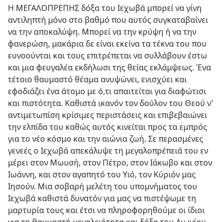
Η ΜΕΓΑΛΟΠΡΕΠΗΣ δόξα του Ιεχωβά μπορεί να γίνη
αντιληπτή μόνο στο βαθμό που αυτός συγκαταβαίνει
να την αποκαλύψη. Μπορεί να την κρύψη ή να την
φανερώση, μακάρια δε είναι εκείνα τα τέκνα του που
ευνοούνται και τους επιτρέπεται να συλλάβουν έστω
και μια φευγαλέα εκδήλωσι της θείας εκλάμψεως. Ένα
τέτοιο θαυμαστό θέαμα ανυψώνει, ενισχύει και
εφοδιάζει ένα άτομο με ό,τι απαιτείται για διαφώτισι
και πιστότητα. Καθιστά ικανόν τον δούλον του Θεού ν’
αντιμετωπίση κρίσιμες περιστάσεις και επιβεβαιώνει
την ελπίδα του καθώς αυτός κινείται προς τα εμπρός
για το νέο κόσμο και την αιώνια ζωή. Σε περασμένες
γενεές ο Ιεχωβά απεκάλυψε τη μεγαλοπρέπειά του εν
μέρει στον Μωυσή, στον Πέτρο, στον Ιάκωβο και στον
Ιωάννη, και στον αγαπητό του Υιό, τον Κύριόν μας
Ιησούν. Μια σοβαρή μελέτη του υπομνήματος του
Ιεχωβά καθιστά δυνατόν για μας να πιστέψωμε τη
μαρτυρία τους και έτσι να πληροφορηθούμε οι ίδιοι
για τη θαυμαστή μεγαλειότητα και δόξα του Αιωνίου