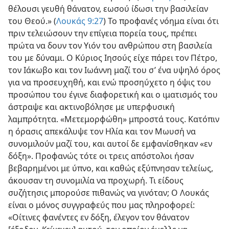
θέλουσι γευθή θάνατον, εωσού ίδωσι την βασιλείαν
του Θεού.» (
Λουκάς 9:27
) Το προφανές νόημα είναι ότι
πριν τελειώσουν την επίγεια πορεία τους, πρέπει
πρώτα να δουν τον Υιόν του ανθρώπου στη βασιλεία
του με δύναμι. Ο Κύριος Ιησούς είχε πάρει τον Πέτρο,
τον Ιάκωβο και τον Ιωάννη μαζί του σ’ ένα υψηλό όρος
για να προσευχηθή, και ενώ προσηύχετο η όψις του
προσώπου του έγινε διαφορετική και ο ιματισμός του
άστραψε και ακτινοβόλησε με υπερφυσική
λαμπρότητα. «Μετεμορφώθη» μπροστά τους. Κατόπιν
η όρασις απεκάλυψε τον Ηλία και τον Μωυσή να
συνομιλούν μαζί του, και αυτοί δε εμφανίσθηκαν «εν
δόξη». Προφανώς τότε οι τρεις απόστολοι ήσαν
βεβαρημένοι με ύπνο, και καθώς εξύπνησαν τελείως,
άκουσαν τη συνομιλία να προχωρή. Τι είδους
συζήτησις μπορούσε πιθανώς να γινόταν; Ο Λουκάς
είναι ο μόνος συγγραφεύς που μας πληροφορεί:
«Οίτινες φανέντες εν δόξη, έλεγον τον θάνατον