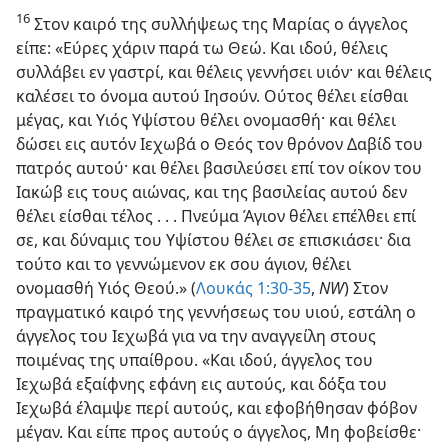
16
Στον καιρό της συλλήψεως της Μαρίας ο άγγελος
είπε: «Εύρες χάριν παρά τω Θεώ. Και ιδού, θέλεις
συλλάβει εν γαστρί, και θέλεις γεννήσει υιόν· και θέλεις
καλέσει το όνομα αυτού Ιησούν. Ούτος θέλει είσθαι
μέγας, και Υιός Υψίστου θέλει ονομασθή· και θέλει
δώσει εις αυτόν Ιεχωβά ο Θεός τον θρόνον Δαβίδ του
πατρός αυτού· και θέλει βασιλεύσει επί τον οίκον του
Ιακώβ εις τους αιώνας, και της βασιλείας αυτού δεν
θέλει είσθαι τέλος . . . Πνεύμα Άγιον θέλει επέλθει επί
σε, και δύναμις του Υψίστου θέλει σε επισκιάσει· δια
τούτο και το γεννώμενον εκ σου άγιον, θέλει
ονομασθή Υιός Θεού.» (
Λουκάς 1:30-35
,
NW
) Στον
πραγματικό καιρό της γεννήσεως του υιού, εστάλη ο
άγγελος του Ιεχωβά για να την αναγγείλη στους
ποιμένας της υπαίθρου. «Και ιδού, άγγελος του
Ιεχωβά εξαίφνης εφάνη εις αυτούς, και δόξα του
Ιεχωβά έλαμψε περί αυτούς, και εφοβήθησαν φόβον
μέγαν. Και είπε προς αυτούς ο άγγελος, Μη φοβείσθε·