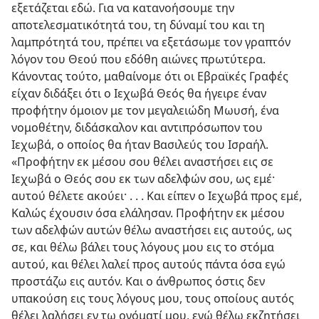
εξετάζεται εδώ. Για να κατανοήσουμε την
αποτελεσματικότητά του, τη δύναμί του και τη
λαμπρότητά του, πρέπει να εξετάσωμε τον γραπτόν
λόγον του Θεού που εδόθη αιώνες πρωτύτερα.
Κάνοντας τούτο, μαθαίνομε ότι οι Εβραϊκές Γραφές
είχαν διδάξει ότι ο Ιεχωβά Θεός θα ήγειρε έναν
προφήτην όμοιον με τον μεγαλειώδη Μωυσή, ένα
νομοθέτην, διδάσκαλον και αντιπρόσωπον του
Ιεχωβά, ο οποίος θα ήταν Βασιλεύς του Ισραήλ.
«Προφήτην εκ μέσου σου θέλει αναστήσει εις σε
Ιεχωβά ο Θεός σου εκ των αδελφών σου, ως εμέ·
αυτού θέλετε ακούει· . . . Και είπεν ο Ιεχωβά προς εμέ,
Καλώς έχουσιν όσα ελάλησαν. Προφήτην εκ μέσου
των αδελφών αυτών θέλω αναστήσει εις αυτούς, ως
σε, και θέλω βάλει τους λόγους μου εις το στόμα
αυτού, και θέλει λαλεί προς αυτούς πάντα όσα εγώ
προστάζω εις αυτόν. Και ο άνθρωπος όστις δεν
υπακούση εις τους λόγους μου, τους οποίους αυτός
θέλει λαλήσει εν τω ονόματί μου, εγώ θέλω εκζητήσει