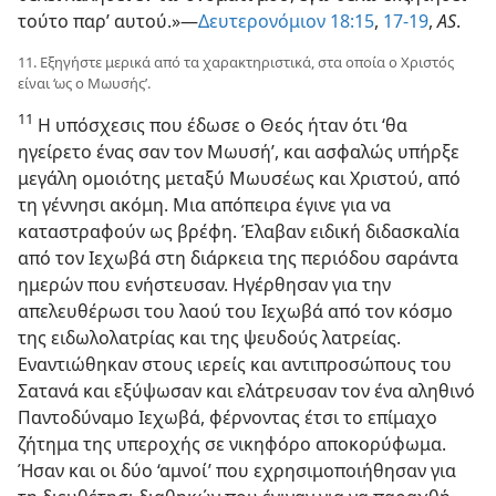
τούτο παρ’ αυτού.»—
Δευτερονόμιον 18:15
,
17-19
,
AS
.
11. Εξηγήστε μερικά από τα χαρακτηριστικά, στα οποία ο Χριστός
είναι ‘ως ο Μωυσής’.
11
Η υπόσχεσις που έδωσε ο Θεός ήταν ότι ‘θα
ηγείρετο ένας σαν τον Μωυσή’, και ασφαλώς υπήρξε
μεγάλη ομοιότης μεταξύ Μωυσέως και Χριστού, από
τη γέννησι ακόμη. Μια απόπειρα έγινε για να
καταστραφούν ως βρέφη. Έλαβαν ειδική διδασκαλία
από τον Ιεχωβά στη διάρκεια της περιόδου σαράντα
ημερών που ενήστευσαν. Ηγέρθησαν για την
απελευθέρωσι του λαού του Ιεχωβά από τον κόσμο
της ειδωλολατρίας και της ψευδούς λατρείας.
Εναντιώθηκαν στους ιερείς και αντιπροσώπους του
Σατανά και εξύψωσαν και ελάτρευσαν τον ένα αληθινό
Παντοδύναμο Ιεχωβά, φέρνοντας έτσι το επίμαχο
ζήτημα της υπεροχής σε νικηφόρο αποκορύφωμα.
Ήσαν και οι δύο ‘αμνοί’ που εχρησιμοποιήθησαν για