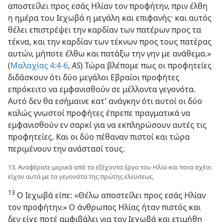
αποστείλει προς εσάς Ηλίαν τον προφήτην, πριν έλθη
η ημέρα του Ιεχωβά η μεγάλη και επιφανής· και αυτός
θέλει επιστρέψει την καρδίαν των πατέρων προς τα
τέκνα, και την καρδίαν των τέκνων προς τους πατέρας
αυτών, μήποτε έλθω και πατάξω την γην με ανάθεμα.»
(
Μαλαχίας 4:4-6
,
AS
) Τώρα βλέπομε πως οι προφητείες
διδάσκουν ότι δύο μεγάλοι Εβραίοι προφήτες
επρόκειτο να εμφανισθούν σε μέλλοντα γεγονότα.
Αυτό δεν θα εσήμαινε κατ’ ανάγκην ότι αυτοί οι δύο
καλώς γνωστοί προφήτες έπρεπε πραγματικά να
εμφανισθούν εν σαρκί για να εκπληρώσουν αυτές τις
προφητείες. Και οι δύο πέθαναν πιστοί και τώρα
περιμένουν την ανάστασί τους.
13. Αναφέρατε μερικά από τα εξέχοντα έργα του Ηλία και ποια σχέσι
είχαν αυτά με τα γεγονότα της πρώτης ελεύσεως.
13
Ο Ιεχωβά είπε: «Θέλω αποστείλει προς εσάς Ηλίαν
τον προφήτην.» Ο άνθρωπος Ηλίας ήταν πιστός και
δεν είχε ποτέ αμφιβάλει για τον Ιεχωβά και ετιμήθη