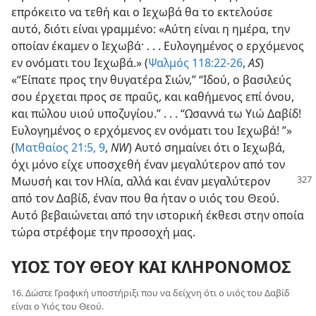
επρόκειτο να τεθή και ο Ιεχωβά θα το εκτελούσε
αυτό, διότι είναι γραμμένο: «Αύτη είναι η ημέρα, την
οποίαν έκαμεν ο Ιεχωβά· . . . Ευλογημένος ο ερχόμενος
εν ονόματι του Ιεχωβά.» (
Ψαλμός 118:22-26
,
AS
)
«“Είπατε προς την θυγατέρα Σιών,” “Ιδού, ο βασιλεύς
σου έρχεται προς σε πραΰς, και καθήμενος επί όνου,
και πώλου υιού υποζυγίου.” . . . “Ωσαννά τω Υιώ Δαβίδ!
Ευλογημένος ο ερχόμενος εν ονόματι του Ιεχωβά! ”»
(
Ματθαίος 21:5,
9
,
NW
) Αυτό σημαίνει ότι ο Ιεχωβά,
όχι μόνο είχε υποσχεθή έναν μεγαλύτερον από τον
Μωυσή και τον Ηλία, αλλά και έναν
μεγαλύτερον
από τον Δαβίδ, έναν που θα ήταν ο υιός του Θεού.
Αυτό βεβαιώνεται από την ιστορική έκθεσι στην οποία
τώρα στρέφομε την προσοχή μας.
ΥΙΟΣ ΤΟΥ ΘΕΟΥ ΚΑΙ ΚΛΗΡΟΝΟΜΟΣ
16. Δώστε Γραφική υποστήριξι που να δείχνη ότι ο υιός του Δαβίδ
είναι ο Υιός του Θεού.