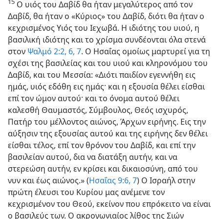
15
Ο υιός του Δαβίδ θα ήταν μεγαλύτερος από τον
Δαβίδ, θα ήταν ο «Κύριος» του Δαβίδ, διότι θα ήταν ο
κεχρισμένος Υιός του Ιεχωβά. Η ιδιότης του υιού, η
βασιλική ιδιότης και το χρίσμα συνδέονται όλα στενά
στον
Ψαλμό 2:2,
6, 7
. Ο Ησαΐας ομοίως μαρτυρεί για τη
σχέσι της βασιλείας και του υιού και κληρονόμου του
Δαβίδ, και του Μεσσία: «Διότι παιδίον εγεννήθη εις
ημάς, υιός εδόθη εις ημάς· και η εξουσία θέλει είσθαι
επί τον ώμον αυτού· και το όνομα αυτού θέλει
καλεσθή Θαυμαστός, Σύμβουλος, Θεός ισχυρός,
Πατήρ του μέλλοντος αιώνος, Άρχων ειρήνης. Εις την
αύξησιν της εξουσίας αυτού και της ειρήνης δεν θέλει
είσθαι τέλος, επί τον θρόνον του Δαβίδ, και επί την
βασιλείαν αυτού, δια να διατάξη αυτήν, και να
στερεώση αυτήν, εν κρίσει και δικαιοσύνη, από του
νυν και έως αιώνος.» (
Ησαΐας 9:6, 7
) Ο Ισραήλ στην
πρώτη έλευσι του Κυρίου μας ανέμενε τον
κεχρισμένον του Θεού, εκείνον που επρόκειτο να είναι
ο βασιλεύς των. Ο ακρογωνιαίος λίθος της Σιών