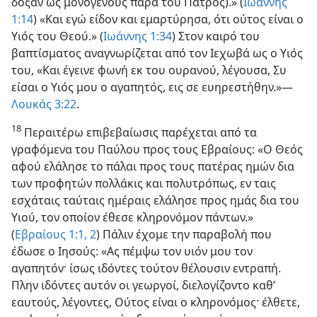
δόξαν ως μονογενούς παρά του Πατρός).» (
Ιωάννης
1:14
) «Και εγώ είδον και εμαρτύρησα, ότι ούτος είναι ο
Υιός του Θεού.» (
Ιωάννης 1:34
) Στον καιρό του
βαπτίσματος αναγνωρίζεται από τον Ιεχωβά ως ο Υιός
του, «Και έγεινε φωνή εκ του ουρανού, λέγουσα, Συ
είσαι ο Υιός μου ο αγαπητός, εις σε ευηρεστήθην.»—
Λουκάς 3:22
.
18
Περαιτέρω επιβεβαίωσις παρέχεται από τα
γραφόμενα του Παύλου προς τους Εβραίους: «Ο Θεός
αφού ελάλησε το πάλαι προς τους πατέρας ημών δια
των προφητών πολλάκις και πολυτρόπως, εν ταις
εσχάταις ταύταις ημέραις ελάλησε προς ημάς δια του
Υιού, τον οποίον έθεσε κληρονόμον πάντων.»
(
Εβραίους 1:1, 2
) Πάλιν έχομε την παραβολή που
έδωσε ο Ιησούς: «Ας πέμψω τον υιόν μου τον
αγαπητόν· ίσως ιδόντες τούτον θέλουσιν εντραπή.
Πλην ιδόντες αυτόν οι γεωργοί, διελογίζοντο καθ’
εαυτούς, λέγοντες, Ούτος είναι ο κληρονόμος· έλθετε,