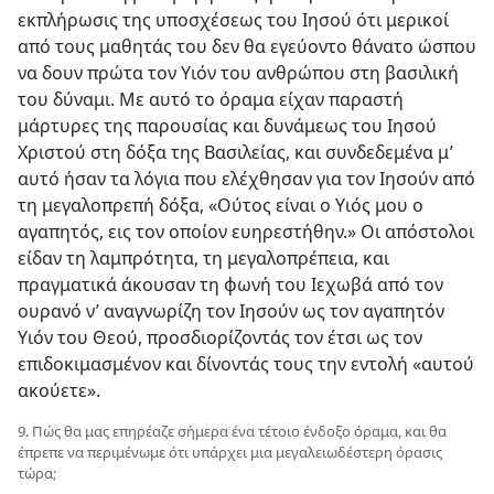
εκπλήρωσις της υποσχέσεως του Ιησού ότι μερικοί
από τους μαθητάς του δεν θα εγεύοντο θάνατο ώσπου
να δουν πρώτα τον Υιόν του ανθρώπου στη βασιλική
του δύναμι. Με αυτό το όραμα είχαν παραστή
μάρτυρες της παρουσίας και δυνάμεως του Ιησού
Χριστού στη δόξα της Βασιλείας, και συνδεδεμένα μ’
αυτό ήσαν τα λόγια που ελέχθησαν για τον Ιησούν από
τη μεγαλοπρεπή δόξα, «Ούτος είναι ο Υιός μου ο
αγαπητός, εις τον οποίον ευηρεστήθην.» Οι απόστολοι
είδαν τη λαμπρότητα, τη μεγαλοπρέπεια, και
πραγματικά άκουσαν τη φωνή του Ιεχωβά από τον
ουρανό ν’ αναγνωρίζη τον Ιησούν ως τον αγαπητόν
Υιόν του Θεού, προσδιορίζοντάς τον έτσι ως τον
επιδοκιμασμένον και δίνοντάς τους την εντολή «αυτού
ακούετε».
9. Πώς θα μας επηρέαζε σήμερα ένα τέτοιο ένδοξο όραμα, και θα
έπρεπε να περιμένωμε ότι υπάρχει μια μεγαλειωδέστερη όρασις
τώρα;