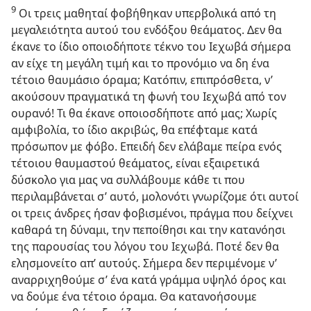
9
Οι τρεις μαθηταί φοβήθηκαν υπερβολικά από τη
μεγαλειότητα αυτού του ενδόξου θεάματος. Δεν θα
έκανε το ίδιο οποιοδήποτε τέκνο του Ιεχωβά σήμερα
αν είχε τη μεγάλη τιμή και το προνόμιο να δη ένα
τέτοιο θαυμάσιο όραμα; Κατόπιν, επιπρόσθετα, ν’
ακούσουν πραγματικά τη φωνή του Ιεχωβά από τον
ουρανό! Τι θα έκανε οποιοσδήποτε από μας; Χωρίς
αμφιβολία, το ίδιο ακριβώς, θα επέφταμε κατά
πρόσωπον με φόβο. Επειδή δεν ελάβαμε πείρα ενός
τέτοιου θαυμαστού θεάματος, είναι εξαιρετικά
δύσκολο για μας να συλλάβουμε κάθε τι που
περιλαμβάνεται σ’ αυτό, μολονότι γνωρίζομε ότι αυτοί
οι τρεις άνδρες ήσαν φοβισμένοι, πράγμα που δείχνει
καθαρά τη δύναμι, την πεποίθησι και την κατανόησι
της παρουσίας του λόγου του Ιεχωβά. Ποτέ δεν θα
ελησμονείτο απ’ αυτούς. Σήμερα δεν περιμένομε ν’
αναρριχηθούμε σ’ ένα κατά γράμμα υψηλό όρος και
να δούμε ένα τέτοιο όραμα. Θα κατανοήσουμε