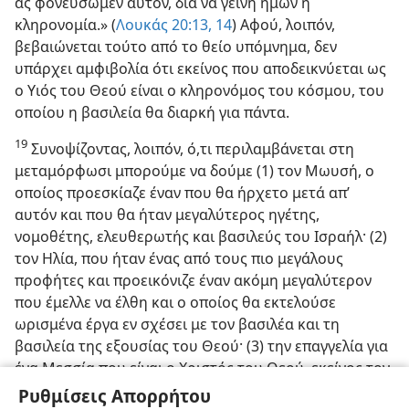
ας φονεύσωμεν αυτόν, δια να γείνη ημών η
κληρονομία.» (
Λουκάς 20:13, 14
) Αφού, λοιπόν,
βεβαιώνεται τούτο από το θείο υπόμνημα, δεν
υπάρχει αμφιβολία ότι εκείνος που αποδεικνύεται ως
ο Υιός του Θεού είναι ο κληρονόμος του κόσμου, του
οποίου η βασιλεία θα διαρκή για πάντα.
19
Συνοψίζοντας, λοιπόν, ό,τι περιλαμβάνεται στη
μεταμόρφωσι μπορούμε να δούμε (1) τον Μωυσή, ο
οποίος προεσκίαζε έναν που θα ήρχετο μετά απ’
αυτόν και που θα ήταν μεγαλύτερος ηγέτης,
νομοθέτης, ελευθερωτής και βασιλεύς του Ισραήλ· (2)
τον Ηλία, που ήταν ένας από τους πιο μεγάλους
προφήτες και προεικόνιζε έναν ακόμη μεγαλύτερον
που έμελλε να έλθη και ο οποίος θα εκτελούσε
ωρισμένα έργα εν σχέσει με τον βασιλέα και τη
βασιλεία της εξουσίας του Θεού· (3) την επαγγελία για
ένα Μεσσία που είναι ο Χριστός του Θεού, εκείνος τον
οποίον ο Θεός εξέλεξε και επεδοκίμασε, έχρισε για να
Ρυθμίσεις Απορρήτου