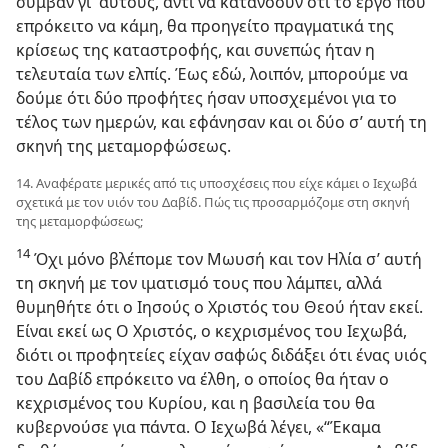
συμβάν γι’ αυτούς, αντί να κατανοούν ότι το έργο που
επρόκειτο να κάμη, θα προηγείτο πραγματικά της
κρίσεως της καταστροφής, και συνεπώς ήταν η
τελευταία των ελπίς. Έως εδώ, λοιπόν, μπορούμε να
δούμε ότι δύο προφήτες ήσαν υποσχεμένοι για το
τέλος των ημερών, και εφάνησαν και οι δύο σ’ αυτή τη
σκηνή της μεταμορφώσεως.
14. Αναφέρατε μερικές από τις υποσχέσεις που είχε κάμει ο Ιεχωβά
σχετικά με τον υιόν του Δαβίδ. Πώς τις προσαρμόζομε στη σκηνή
της μεταμορφώσεως;
14
Όχι μόνο βλέπομε τον Μωυσή και τον Ηλία σ’ αυτή
τη σκηνή με τον ιματισμό τους που λάμπει, αλλά
θυμηθήτε ότι ο Ιησούς ο Χριστός του Θεού ήταν εκεί.
Είναι εκεί ως Ο Χριστός, ο κεχρισμένος του Ιεχωβά,
διότι οι προφητείες είχαν σαφώς διδάξει ότι ένας υιός
του Δαβίδ επρόκειτο να έλθη, ο οποίος θα ήταν ο
κεχρισμένος του Κυρίου, και η βασιλεία του θα
κυβερνούσε για πάντα. Ο Ιεχωβά λέγει, «“Έκαμα