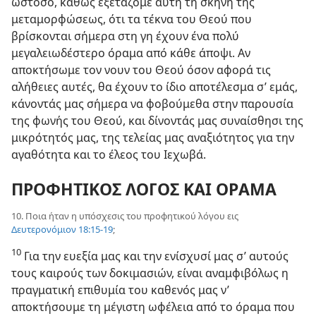
ωστόσο, καθώς εξετάζομε αυτή τη σκηνή της
μεταμορφώσεως, ότι τα τέκνα του Θεού που
βρίσκονται σήμερα στη γη έχουν ένα πολύ
μεγαλειωδέστερο όραμα από κάθε άποψι. Αν
αποκτήσωμε τον νουν του Θεού όσον αφορά τις
αλήθειες αυτές, θα έχουν το ίδιο αποτέλεσμα σ’ εμάς,
κάνοντάς μας σήμερα να φοβούμεθα στην παρουσία
της φωνής του Θεού, και δίνοντάς μας συναίσθησι της
μικρότητός μας, της τελείας μας αναξιότητος για την
αγαθότητα και το έλεος του Ιεχωβά.
ΠΡΟΦΗΤΙΚΟΣ ΛΟΓΟΣ ΚΑΙ ΟΡΑΜΑ
10. Ποια ήταν η υπόσχεσις του προφητικού λόγου εις
Δευτερονόμιον 18:15-19
;
10
Για την ευεξία μας και την ενίσχυσί μας σ’ αυτούς
τους καιρούς των δοκιμασιών, είναι αναμφιβόλως η
πραγματική επιθυμία του καθενός μας ν’
αποκτήσουμε τη μέγιστη ωφέλεια από το όραμα που