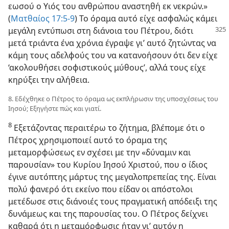
εωσού ο Υιός του ανθρώπου αναστηθή εκ νεκρών.»
(
Ματθαίος 17:5-9
) Το όραμα αυτό είχε ασφαλώς κάμει
μεγάλη εντύπωσι στη
διάνοια του Πέτρου, διότι
μετά τριάντα ένα χρόνια έγραψε γι’ αυτό ζητώντας να
κάμη τους αδελφούς του να κατανοήσουν ότι δεν είχε
‘ακολουθήσει σοφιστικούς μύθους’, αλλά τους είχε
κηρύξει την αλήθεια.
8. Εδέχθηκε ο Πέτρος το όραμα ως εκπλήρωσιν της υποσχέσεως του
Ιησού; Εξηγήστε πώς και γιατί.
8
Εξετάζοντας περαιτέρω το ζήτημα, βλέπομε ότι ο
Πέτρος χρησιμοποιεί αυτό το όραμα της
μεταμορφώσεως εν σχέσει με την «δύναμιν και
παρουσίαν» του Κυρίου Ιησού Χριστού, που ο ίδιος
έγινε αυτόπτης μάρτυς της μεγαλοπρεπείας της. Είναι
πολύ φανερό ότι εκείνο που είδαν οι απόστολοι
μετέδωσε στις διάνοιές τους πραγματική απόδειξι της
δυνάμεως και της παρουσίας του. Ο Πέτρος δείχνει
καθαρά ότι η μεταμόρφωσις ήταν γι’ αυτόν η