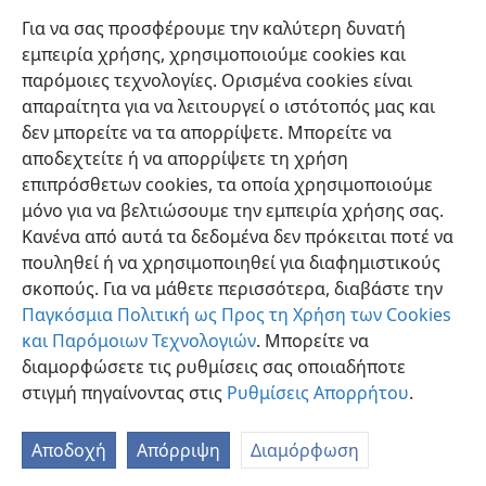
είναι βασιλεύς και ιερεύς· και (4) τον Ιησού Χριστό τον
Για να σας προσφέρουμε την καλύτερη δυνατή
Υιόν του Ιεχωβά Θεού και κληρονόμον της Βασιλείας
εμπειρία χρήσης, χρησιμοποιούμε cookies και
και του νέου κόσμου.
παρόμοιες τεχνολογίες. Ορισμένα cookies είναι
απαραίτητα για να λειτουργεί ο ιστότοπός μας και
δεν μπορείτε να τα απορρίψετε. Μπορείτε να
αποδεχτείτε ή να απορρίψετε τη χρήση
επιπρόσθετων cookies, τα οποία χρησιμοποιούμε
Ελληνική
Κοινή Χρήση
Προτιμήσεις
μόνο για να βελτιώσουμε την εμπειρία χρήσης σας.
Copyright
© 2026 Watch Tower Bible and Tract Society of Pennsylvania
Κανένα από αυτά τα δεδομένα δεν πρόκειται ποτέ να
Όροι Χρήσης
Πολιτική Απορρήτου
Ρυθμίσεις Απορρήτου
Σύνδεση
JW.ORG
πουληθεί ή να χρησιμοποιηθεί για διαφημιστικούς
σκοπούς. Για να μάθετε περισσότερα, διαβάστε την
Παγκόσμια Πολιτική ως Προς τη Χρήση των Cookies
και Παρόμοιων Τεχνολογιών
. Μπορείτε να
διαμορφώσετε τις ρυθμίσεις σας οποιαδήποτε
στιγμή πηγαίνοντας στις
Ρυθμίσεις Απορρήτου
.
Αποδοχή
Απόρριψη
Διαμόρφωση