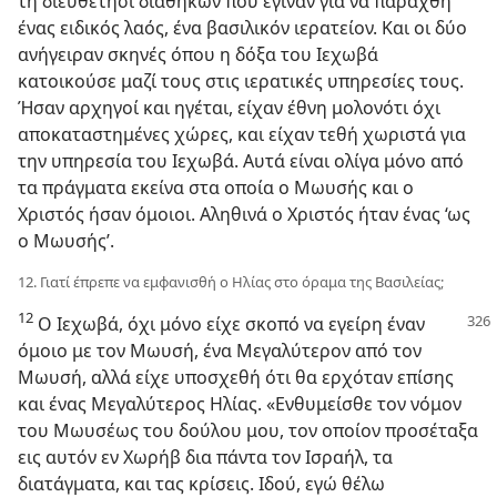
τη διευθέτησι διαθηκών που έγιναν για να παραχθή
ένας ειδικός λαός, ένα βασιλικόν ιερατείον. Και οι δύο
ανήγειραν σκηνές όπου η δόξα του Ιεχωβά
κατοικούσε μαζί τους στις ιερατικές υπηρεσίες τους.
Ήσαν αρχηγοί και ηγέται, είχαν έθνη μολονότι όχι
αποκαταστημένες χώρες, και είχαν τεθή χωριστά για
την υπηρεσία του Ιεχωβά. Αυτά είναι ολίγα μόνο από
τα πράγματα εκείνα στα οποία ο Μωυσής και ο
Χριστός ήσαν όμοιοι. Αληθινά ο Χριστός ήταν ένας ‘ως
ο Μωυσής’.
12. Γιατί έπρεπε να εμφανισθή ο Ηλίας στο όραμα της Βασιλείας;
12
Ο Ιεχωβά, όχι μόνο είχε σκοπό να εγείρη έναν
όμοιο με τον Μωυσή, ένα Μεγαλύτερον από τον
Μωυσή, αλλά είχε υποσχεθή ότι θα ερχόταν επίσης
και ένας Μεγαλύτερος Ηλίας. «Ενθυμείσθε τον νόμον
του Μωυσέως του δούλου μου, τον οποίον προσέταξα
εις αυτόν εν Χωρήβ δια πάντα τον Ισραήλ, τα
διατάγματα, και τας κρίσεις. Ιδού, εγώ θέλω