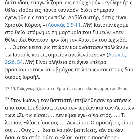
διότι ιδού, ευαγγελίζομαι εις εσάς χαράν μεγάλην, ήτις
θέλει είσθαι εις πάντα τον λαόν· διότι σήμερον
εγεννήθη εις εσάς εν πόλει Δαβίδ σωτήρ, όστις είναι
Χριστός Κύριος.» (
Λουκάς 2:9-11
,
NW
) Κατόπιν έχομε
στο θείο υπόμνημα τη μαρτυρία του Συμεών: «Δεν
θέλει ιδεί θάνατον πριν ίδη τον Χριστόν του Ιεχωβά.
. . . Ούτος κείται εις πτώσιν και ανάστασιν πολλών εν
τω Ισραήλ, και εις σημείον αντιλεγόμενον.» (
Λουκάς
2:26,
34
,
NW
) Είναι αλήθεια ότι έγινε «πέτρα
προσκόμματος» και «βράχος πτώσεως» και στους δύο
οίκους Ισραήλ.
17-19. Πώς γνωρίζομε ότι ο Χριστός είναι ο κληρονόμος του Θεού;
17
Στον Ιωάννη τον Βαπτιστή υπεβλήθησαν ερωτήσεις
από τους Ιουδαίους, μέσω των ιερέων και των Λευιτών
των: «Συ τις είσαι; . . . Δεν είμαι εγώ ο Χριστός. . . . Τι
λοιπόν; Ηλίας είσαι συ; . . . Δεν είμαι. Ο προφήτης είσαι
συ; . . . Ουχί. . . . δια τι λοιπόν βαπτίζεις, εάν συ δεν
ήσαι ο Χριστός, ούτε ο Ηλίας, ούτε ο προφήτης;»