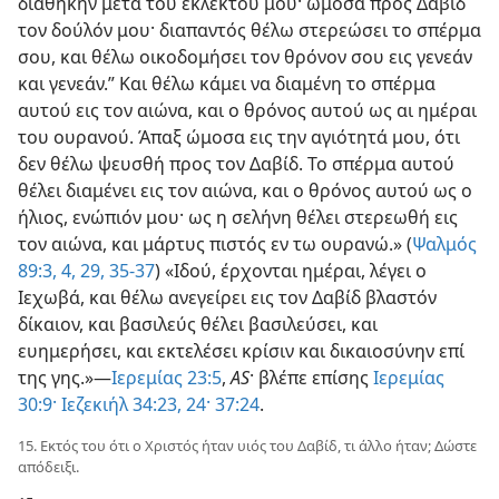
διαθήκην μετά του εκλεκτού μου· ώμοσα προς Δαβίδ
τον δούλόν μου· διαπαντός θέλω στερεώσει το σπέρμα
σου, και θέλω οικοδομήσει τον θρόνον σου εις γενεάν
και γενεάν.” Και θέλω κάμει να διαμένη το σπέρμα
αυτού εις τον αιώνα, και ο θρόνος αυτού ως αι ημέραι
του ουρανού. Άπαξ ώμοσα εις την αγιότητά μου, ότι
δεν θέλω ψευσθή προς τον Δαβίδ. Το σπέρμα αυτού
θέλει διαμένει εις τον αιώνα, και ο θρόνος αυτού ως ο
ήλιος, ενώπιόν μου· ως η σελήνη θέλει στερεωθή εις
τον αιώνα, και μάρτυς πιστός εν τω ουρανώ.» (
Ψαλμός
89:3, 4,
29,
35-37
) «Ιδού, έρχονται ημέραι, λέγει ο
Ιεχωβά, και θέλω ανεγείρει εις τον Δαβίδ βλαστόν
δίκαιον, και βασιλεύς θέλει βασιλεύσει, και
ευημερήσει, και εκτελέσει κρίσιν και δικαιοσύνην επί
της γης.»—
Ιερεμίας 23:5
,
AS
· βλέπε επίσης
Ιερεμίας
30:9·
Ιεζεκιήλ 34:23, 24·
37:24
.
15. Εκτός του ότι ο Χριστός ήταν υιός του Δαβίδ, τι άλλο ήταν; Δώστε
απόδειξι.