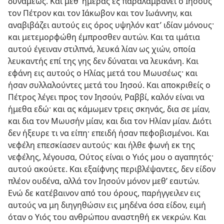
δυνάμεως. Και μεθ’ ημέρας έξ παραλαμβάνει ο Ιησούς
τον Πέτρον και τον Ιάκωβον και τον Ιωάννην, και
αναβιβάζει αυτούς εις όρος υψηλόν κατ’ ιδίαν μόνους·
και μετεμορφώθη έμπροσθεν αυτών. Και τα ιμάτια
αυτού έγειναν στιλπνά, λευκά λίαν ως χιών, οποία
λευκαντής επί της γης δεν δύναται να λευκάνη. Και
εφάνη εις αυτούς ο Ηλίας μετά του Μωυσέως· και
ήσαν συλλαλούντες μετά του Ιησού. Και αποκριθείς ο
Πέτρος λέγει προς τον Ιησούν, Ραββί, καλόν είναι να
ήμεθα εδώ· και ας κάμωμεν τρεις σκηνάς, δια σε μίαν,
και δια τον Μωυσήν μίαν, και δια τον Ηλίαν μίαν. Διότι
δεν ήξευρε τι να είπη· επειδή ήσαν πεφοβισμένοι. Και
νεφέλη επεσκίασεν αυτούς· και ήλθε φωνή εκ της
νεφέλης, λέγουσα, Ούτος είναι ο Υιός μου ο αγαπητός·
αυτού ακούετε. Και εξαίφνης περιβλέψαντες, δεν είδον
πλέον ουδένα, αλλά τον Ιησούν μόνον μεθ’ εαυτών.
Ενώ δε κατέβαινον από του όρους, παρήγγειλεν εις
αυτούς να μη διηγηθώσιν εις μηδένα όσα είδον, ειμή
όταν ο Υιός του ανθρώπου αναστηθή εκ νεκρών. Και