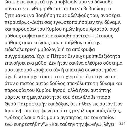
ώστε σεις και μετά την αποβίωσίν μου να δύνασθε
πάντοτε να ενθυμήσθε αυτά.» Για να βεβαιώση το
ζήτημα και να βοηθήση τους αδελφούς του, αναφέρει
περαιτέρω: «Διότι σας εγνωστοποιήσαμεν την δύναμιν
και παρουσίαν του Κυρίου ημών Ιησού Χριστού, ουχί
μύθους σοφιστικούς ακολουθήσαντες»—τέτοιους
μύθους σαν εκείνους που προήλθαν από την
ειδωλολατρική μυθολογία ή τα απόκρυφα
συγγράμματα. Όχι, ο Πέτρος δεν είχε με επιδεξιότητα
επινοήσει ένα μύθο. Δεν ήταν κανένα ολέθριο σύστημα
μυστικισμού «σοφιστικά» ή απατηλά συγκροτημένο,
όχι, δεν υπήρχε τίποτε το τεχνητό σε ό,τι είχε να πη,
όταν ο πιστός αυτός δούλος απεκάλυπτε τη δύναμι και
παρουσία του Κυρίου Ιησού, αλλά ήταν αυτόπτης
μάρτυς της μεγαλειότητός του όταν έλαβε «παρά
Θεού Πατρός τιμήν και δόξαν, ότε ήλθεν εις αυτόν [τον
Ιησούν] τοιαύτη φωνή υπό της μεγαλοπρεπούς δόξης,
“Ούτος είναι ο Υιός μου ο αγαπητός, εις τον οποίον
εγώ ευηρεστήθην”.»
«Και ταύτην την φωνήν», λέγει