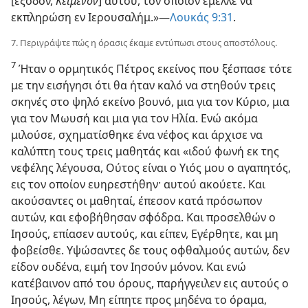
[έξοδον,
Κείμενον
] αυτού, τον οποίον έμελλε να
εκπληρώση εν Ιερουσαλήμ.»—
Λουκάς 9:31
.
7. Περιγράψτε πώς η όρασις έκαμε εντύπωσι στους αποστόλους.
7
Ήταν ο ορμητικός Πέτρος εκείνος που ξέσπασε τότε
με την εισήγησι ότι θα ήταν καλό να στηθούν τρεις
σκηνές στο ψηλό εκείνο βουνό, μια για τον Κύριο, μια
για τον Μωυσή και μια για τον Ηλία. Ενώ ακόμα
μιλούσε, σχηματίσθηκε ένα νέφος και άρχισε να
καλύπτη τους τρεις μαθητάς και «ιδού φωνή εκ της
νεφέλης λέγουσα, Ούτος είναι ο Υιός μου ο αγαπητός,
εις τον οποίον ευηρεστήθην· αυτού ακούετε. Και
ακούσαντες οι μαθηταί, έπεσον κατά πρόσωπον
αυτών, και εφοβήθησαν σφόδρα. Και προσελθών ο
Ιησούς, επίασεν αυτούς, και είπεν, Εγέρθητε, και μη
φοβείσθε. Υψώσαντες δε τους οφθαλμούς αυτών, δεν
είδον ουδένα, ειμή τον Ιησούν μόνον. Και ενώ
κατέβαινον από του όρους, παρήγγειλεν εις αυτούς ο
Ιησούς, λέγων, Μη είπητε προς μηδένα το όραμα,