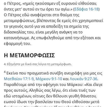
ο Πέτρος, «ημείς ηκούσαμεν εξ ουρανού ελθούσαν,
όντες μετ’ αυτού εν τω όρει τω αγίω.» (
Εδάφια 16-18
)
Ο Πέτρος εδώ αναφέρεται στο θαύμα της
μεταμορφώσεως, βλέποντας δε εμείς ότι χρησιμοποιεί
το γεγονός αυτό για να αποδείξη τα σημεία της
διδασκαλίας του, είναι μεγάλη ανάγκη να το
κατανοήσωμε. Ας επωφεληθούμε από την εξέτασι και
εφαρμογή του.
Η ΜΕΤΑΜΟΡΦΩΣΙΣ
4. Εξηγήστε με δικά σας λόγια τη μεταμόρφωσι.
4
Εκείνο που πραγματικά συνέβη ανεγράφη για μας εις
Ματθαίον 17:1-9
,
Μάρκον 9:1-10
και
Λουκάν 9:27-36
.
Παραθέτομε από την αφήγησι του Μάρκου: «Και έλεγε
προς αυτούς, Αληθώς σας λέγω, ότι είναι τινές των
εδώ ισταμένων, οίτινες δεν θέλουσι γευθή θάνατον,
εωσού ίδωσι την βασιλείαν του Θεού ελθούσαν μετά