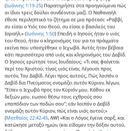
(
Ιωάννης 1:19-25
) Παρατηρήστε στα προηγούμενα πώς
οι ίδιοι τρεις δούλοι συνδέονται μαζί. Ο Ναθαναήλ
έθεσε περιληπτικά το ζήτημα σε μια πρότασι: «Ραββί,
συ είσαι ο Υιός του Θεού, συ είσαι ο βασιλεύς του
Ισραήλ.» (
Ιωάννης 1:50
) Επειδή ο Ιησούς ήταν ο υιός
του Θεού, ήταν ο κληρονόμος του για τα πράγματα
εκείνα που υποσχέθηκε ο Ιεχωβά. Αυτός ήταν βέβαια
κάτι περισσότερο από υιός και κληρονόμος του Δαβίδ.
Ο Ιησούς ερώτησε τους Ιουδαίους: «Τι σας φαίνεται
περί του Χριστού; τίνος υιός είναι; Λέγουσι προς
αυτόν, Του Δαβίδ. Λέγει προς αυτούς, Πώς λοιπόν ο
Δαβίδ δια Πνεύματος ονομάζει αυτόν Κύριον, λέγων,
“Είπεν ο Ιεχωβά προς τον Κύριόν μου, Κάθου εκ
δεξιών μου, εωσού θέσω τους εχθρούς σου
υποπόδιον των ποδών σου”; εάν λοιπόν ο Δαβίδ
ονομάζη αυτόν Κύριον, πώς είναι υιός αυτού;»
(
Ματθαίος 22:42-45
,
NW
) «Και ο Λόγος έγεινε σαρξ, και
κατώκησε μεταξύ ημών, (και είδομεν την δόξαν αυτού,