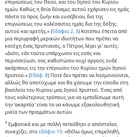
επιγνώσεως του Θεού, και του Ιησού του Κυρίου
ημών. Καθώς η θεία δύναμις αυτού εχάρισεν εις ημάς
πάντα τα προς ζωήν και ευσέβειαν, δια της
επιγνώσεως του καλέσαντος ημάς δια της δόξης
αυτού και αρετής.» (
Εδάφια 2, 3
) Κατόπιν, έπειτα από
μια περιγραφή μερικών ιδιοτήτων που πρέπει να
κατέχη ένας Χριστιανός, ο Πέτρος λέγει γι’ αυτές:
«Διότι, εάν ταύτα υπάρχωσιν εις εσάς και
περισσεύωσι, σας καθιστώσιν ουχί αργούς ουδέ
ακάρπους εις την επίγνωσιν του Κυρίου ημών Ιησού
Χριστού.» (
Εδάφ. 8
) Ποτέ δεν πρέπει να λησμονούνται,
αλλιώς θα αποτύχωμε και θα χάσωμε την είσοδο στη
βασιλεία του Κυρίου μας Ιησού Χριστού. Ένας από
τους καλύτερους τρόπους για να εμποδίσωμε αυτή
την ‘ακαρπία’ είναι το να κάνωμε εξακολουθητική
μνεία των πραγμάτων αυτών.
3
Εμφατικά και με πολλή πεποίθησι ο απόστολος
συνεχίζει, στο
εδάφιο 15
: «Θέλω όμως επιμεληθή,