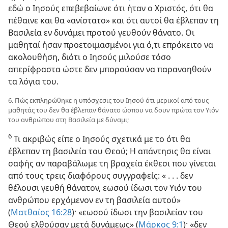
εδώ ο Ιησούς επεβεβαίωνε ότι ήταν ο Χριστός, ότι θα
πέθαινε και θα «ανίστατο» και ότι αυτοί θα έβλεπαν τη
Βασιλεία εν δυνάμει προτού γευθούν θάνατο. Οι
μαθηταί ήσαν προετοιμασμένοι για ό,τι επρόκειτο να
ακολουθήση, διότι ο Ιησούς μιλούσε τόσο
απερίφραστα ώστε δεν μπορούσαν να παρανοηθούν
τα λόγια του.
6. Πώς εκπληρώθηκε η υπόσχεσις του Ιησού ότι μερικοί από τους
μαθητάς του δεν θα έβλεπαν θάνατο ώσπου να δουν πρώτα τον Υιόν
του ανθρώπου στη Βασιλεία με δύναμι;
6
Τι ακριβώς είπε ο Ιησούς σχετικά με το ότι θα
έβλεπαν τη βασιλεία του Θεού; Η απάντησις θα είναι
σαφής αν παραβάλωμε τη βραχεία έκθεσι που γίνεται
από τους τρεις διαφόρους συγγραφείς: « . . . δεν
θέλουσι γευθή θάνατον, εωσού ίδωσι τον Υιόν του
ανθρώπου ερχόμενον εν τη βασιλεία αυτού»
(
Ματθαίος 16:28
)· «εωσού ίδωσι την βασιλείαν του
Θεού ελθούσαν μετά δυνάμεως» (
Μάρκος 9:1
)· «δεν