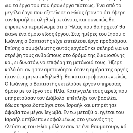
για τα έργα του που ήσαν έργα πίστεως. Ένα από τα
μεγάλα έργα που εξετέλεσε ο Ηλίας ήταν το ότι έφερε
τον Ισραήλ σε αληθινή μετάνοια, και συνεπώς θα
έπρεπε να περιμένωμε ότι ο ‘Ηλίας που θα ήρχετο’ θα
έκανε ένα όμοιο είδος έργου. Στις ημέρες του Ιησού ο
Ιωάννης ο Βαπτιστής είχε επιτελέσει έργο προδρόμου.
Επίσης ο συμφιλιωτής αυτός εργάσθηκε σκληρά για να
στρέψη τους ανθρώπους στο δρόμο της δικαιοσύνης
και, ει δυνατόν, να επιφέρη τη μετάνοιά τους. Ήξερε
καλά ότι αν ήσαν αμετανόητοι όταν η ημέρα της οργής
ήταν έτοιμη να εκδηλωθή, θα κατεστρέφοντο εντελώς.
Ο Ιωάννης ο Βαπτιστής εκτελούσε έργον υπηρεσίας
όμοιο με το έργο του Ηλία. Κατήγγειλε τους ιερείς που
υπηρετούσαν τον Διάβολο, επέπληξε τον βασιλέα,
έδωσε προειδοποίησι στον Ισραήλ και υπηρέτησε
άφοβα τον μέγαν Ιεχωβά. Εν τω μεταξύ οι ηγέται του
Ισραήλ απέβλεπαν εσφαλμένως στο γεγονός της
ελεύσεως του Ηλία μάλλον σαν σε ένα θαυματουργικό