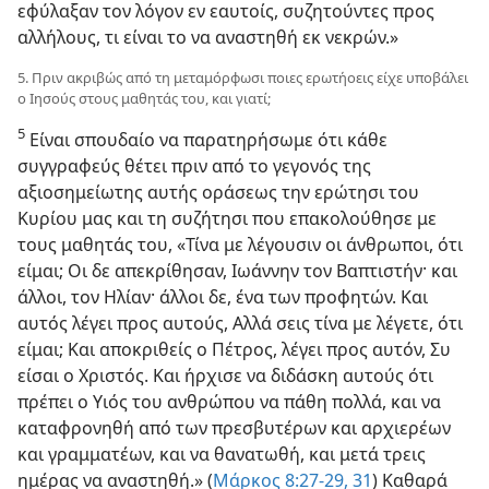
εφύλαξαν τον λόγον εν εαυτοίς, συζητούντες προς
αλλήλους, τι είναι το να αναστηθή εκ νεκρών.»
5. Πριν ακριβώς από τη μεταμόρφωσι ποιες ερωτήοεις είχε υποβάλει
ο Ιησούς στους μαθητάς του, και γιατί;
5
Είναι σπουδαίο να παρατηρήσωμε ότι κάθε
συγγραφεύς θέτει πριν από το γεγονός της
αξιοσημείωτης αυτής οράσεως την ερώτησι του
Κυρίου μας και τη συζήτησι που επακολούθησε με
τους μαθητάς του, «Τίνα με λέγουσιν οι άνθρωποι, ότι
είμαι; Οι δε απεκρίθησαν, Ιωάννην τον Βαπτιστήν· και
άλλοι, τον Ηλίαν· άλλοι δε, ένα των προφητών. Και
αυτός λέγει προς αυτούς, Αλλά σεις τίνα με λέγετε, ότι
είμαι; Και αποκριθείς ο Πέτρος, λέγει προς αυτόν, Συ
είσαι ο Χριστός. Και ήρχισε να διδάσκη αυτούς ότι
πρέπει ο Υιός του ανθρώπου να πάθη πολλά, και να
καταφρονηθή από των πρεσβυτέρων και αρχιερέων
και γραμματέων, και να θανατωθή, και μετά τρεις
ημέρας να αναστηθή.» (
Μάρκος 8:27-29,
31
) Καθαρά