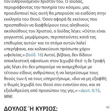
τον ενθρονισμένον Χριστόν του. Ο Ιούδας,
περιγράφοντας την πονηρία του κόσμου, μας
προειδοποιεί πώς αυτή θα μπορούσε να εισδύση στην
εκκλησία του Θεού. Όσον αφορά δε εκείνους που
προσπαθούν να διαφθείρουν τους αληθινούς
ακολούθους του Χριστού, ο Ιούδας λέγει: «Ούτοι είναι
γογγυσταί, μεμψίμοιροι, περιπατούντες κατά τας
επιθυμίας αυτών· και το στόμα αυτών λαλεί
υπερήφανα, και κολακεύουσι πρόσωπα χάριν
ωφελείας.» (
Ιούδ. 16
) Αυτοί, βέβαια, δεν δίδουν
αποκλειστική αφοσίωσι στον Ιεχωβά Θεό· η δε Γραφή
μάς λέγει ότι δεν μπορούμε να αναμιχθούμε με
τέτοιου είδους ανθρώπους ή να λατρεύσωμε τους
θεούς των ή να τους υπηρετήσωμε, «δια να μη εξαφθή
ο θυμός Ιεχωβά του Θεού σου εναντίον σου, και σε
εξολοθρεύση από προσώπου της γης.»—
Δευτ. 6:15
,
ΜΝΚ
.
ΔΟΥΛΟΣ Ή ΚΥΡΙΟΣ;