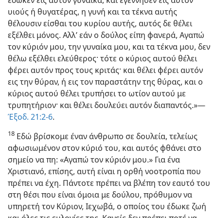
υιούς ή θυγατέρας, η γυνή και τα τέκνα αυτής
θέλουσιν είσθαι του κυρίου αυτής, αυτός δε θέλει
εξέλθει μόνος. Αλλ’ εάν ο δούλος είπη φανερά, Αγαπώ
τον κύριόν μου, την γυναίκα μου, και τα τέκνα μου, δεν
θέλω εξέλθει ελεύθερος· τότε ο κύριος αυτού θέλει
φέρει αυτόν προς τους κριτάς· και θέλει φέρει αυτόν
εις την θύραν, ή εις τον παραστάτην της θύρας, και ο
κύριος αυτού θέλει τρυπήσει το ωτίον αυτού με
τρυπητήριον· και θέλει δουλεύει αυτόν διαπαντός.»—
Έξοδ. 21:2-6
.
18
Εδώ βρίσκομε έναν άνθρωπο σε δουλεία, τελείως
αφωσιωμένον στον κύριό του, και αυτός φθάνει στο
σημείο να πη: «Αγαπώ τον κύριόν μου.» Για ένα
Χριστιανό, επίσης, αυτή είναι η ορθή νοοτροπία που
πρέπει να έχη. Πάντοτε πρέπει να βλέπη τον εαυτό του
στη θέσι που είναι όμοια με δούλου, πρόθυμον να
υπηρετή τον Κύριον, Ιεχωβά, ο οποίος του έδωκε ζωή
και όλες τις ευλογίες της. Κανείς δεν πρέπει ποτέ να