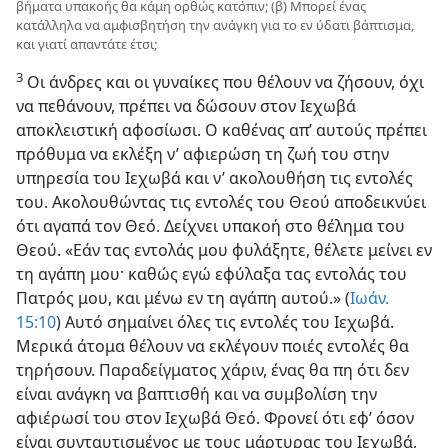
βήματα υπακοής θα κάμη ορθώς κατόπιν; (β) Μπορεί ένας
κατάλληλα να αμφισβητήση την ανάγκη για το εν ύδατι βάπτισμα,
και γιατί απαντάτε έτσι;
3
Οι άνδρες και οι γυναίκες που θέλουν να ζήσουν, όχι
να πεθάνουν, πρέπει να δώσουν στον Ιεχωβά
αποκλειστική αφοσίωσι. Ο καθένας απ’ αυτούς πρέπει
πρόθυμα να εκλέξη ν’ αφιερώση τη ζωή του στην
υπηρεσία του Ιεχωβά και ν’ ακολουθήση τις εντολές
του. Ακολουθώντας τις εντολές του Θεού αποδεικνύει
ότι αγαπά τον Θεό. Δείχνει υπακοή στο θέλημα του
Θεού. «Εάν τας εντολάς μου φυλάξητε, θέλετε μείνει εν
τη αγάπη μου· καθώς εγώ εφύλαξα τας εντολάς του
Πατρός μου, και μένω εν τη αγάπη αυτού.» (
Ιωάν.
15:10
) Αυτό σημαίνει όλες τις εντολές του Ιεχωβά.
Μερικά άτομα θέλουν να εκλέγουν ποιές εντολές θα
τηρήσουν. Παραδείγματος χάριν, ένας θα πη ότι δεν
είναι ανάγκη να βαπτισθή και να συμβολίση την
αφιέρωσί του στον Ιεχωβά Θεό. Φρονεί ότι εφ’ όσον
είναι συνταυτισμένος με τους μάρτυρας του Ιεχωβά,