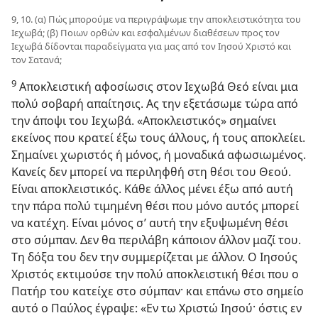
9, 10. (α) Πώς μπορούμε να περιγράψωμε την αποκλειστικότητα του
Ιεχωβά; (β) Ποιων ορθών και εσφαλμένων διαθέσεων προς τον
Ιεχωβά δίδονται παραδείγματα για μας από τον Ιησού Χριστό και
τον Σατανά;
9
Αποκλειστική αφοσίωσις στον Ιεχωβά Θεό είναι μια
πολύ σοβαρή απαίτησις. Ας την εξετάσωμε τώρα από
την άποψι του Ιεχωβά. «Αποκλειστικός» σημαίνει
εκείνος που κρατεί έξω τους άλλους, ή τους αποκλείει.
Σημαίνει χωριστός ή μόνος, ή μοναδικά αφωσιωμένος.
Κανείς δεν μπορεί να περιληφθή στη θέσι του Θεού.
Είναι αποκλειστικός. Κάθε άλλος μένει έξω από αυτή
την πάρα πολύ τιμημένη θέσι που μόνο αυτός μπορεί
να κατέχη. Είναι μόνος σ’ αυτή την εξυψωμένη θέσι
στο σύμπαν. Δεν θα περιλάβη κάποιον άλλον μαζί του.
Τη δόξα του δεν την συμμερίζεται με άλλον. Ο Ιησούς
Χριστός εκτιμούσε την πολύ αποκλειστική θέσι που ο
Πατήρ του κατείχε στο σύμπαν· και επάνω στο σημείο
αυτό ο Παύλος έγραψε: «Εν τω Χριστώ Ιησού· όστις εν