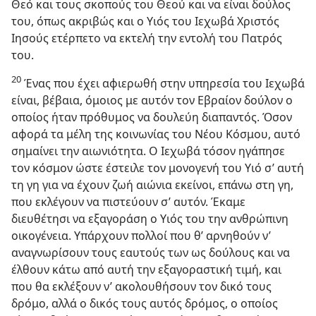
Θεό και τους σκοπούς του Θεού και να είναι δούλος
του, όπως ακριβώς και ο Υιός του Ιεχωβά Χριστός
Ιησούς ετέρπετο να εκτελή την εντολή του Πατρός
του.
20
Ένας που έχει αφιερωθή στην υπηρεσία του Ιεχωβά
είναι, βέβαια, όμοιος με αυτόν τον Εβραίον δούλον ο
οποίος ήταν πρόθυμος να δουλεύη διαπαντός. Όσον
αφορά τα μέλη της κοινωνίας του Νέου Κόσμου, αυτό
σημαίνει την αιωνιότητα. Ο Ιεχωβά τόσον ηγάπησε
τον κόσμον ώστε έστειλε τον μονογενή του Υιό σ’ αυτή
τη γη για να έχουν ζωή αιώνια εκείνοι, επάνω στη γη,
που εκλέγουν να πιστεύουν σ’ αυτόν. Έκαμε
διευθέτησι να εξαγοράση ο Υιός του την ανθρώπινη
οικογένεια. Υπάρχουν πολλοί που θ’ αρνηθούν ν’
αναγνωρίσουν τους εαυτούς των ως δούλους και να
έλθουν κάτω από αυτή την εξαγοραστική τιμή, και
που θα εκλέξουν ν’ ακολουθήσουν τον δικό τους
δρόμο, αλλά ο δικός τους αυτός δρόμος, ο οποίος