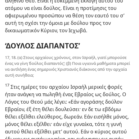
αληθινό Θεό. Είναι η εσκεμμένη εκλογή αυτού του
ατόμου να είναι δούλος. Είναι η προτίμησις του
αφιερωμένου προσώπου να θέση τον εαυτό του σ’
αυτή τη σχέσι την όμοια με δούλου προς τον
δικαιωματικόν Κύριον, τον Ιεχωβά.
‘ΔΟΥΛΟΣ ΔΙΑΠΑΝΤΟΣ’
17, 18. (α) Στους αρχαίους χρόνους, στον Ισραήλ, γιατί μπορούσε
ένας να γίνη ‘δούλος διαπαντός’; (β) Ποια υγιεινά μαθήματα μπορεί
να αντλήση ένας σημερινός Χριστιανός διάκονος από την αρχαία
αυτή συνήθεια;
17
Στις ημέρες του αρχαίου Ισραήλ μερικές φορές
ήταν ανάγκη να πωληθή ένας Εβραίος ως δούλος. Ο
Λόγος του Θεού μάς λέγει: «Εάν αγοράσης δούλον
Εβραίον, έξ έτη θέλει δουλεύσει· εν δε τω εβδόμω
θέλει εξέλθει ελεύθερος, δωρεάν. Εάν εισήλθε μόνος,
μόνος θέλει εξέλθει· εάν είχε γυναίκα, τότε η γυνή
αυτού θέλει εξέλθει μετ’ αυτού. Εάν ο κύριος αυτού
έδωκεν εις αυτόν γυναίκα, και εγέννησεν εις αυτόν