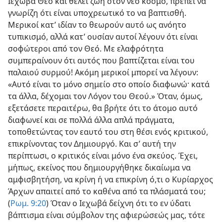
Ιεχωβά Θεό και θέλει ζωή στον νέο κόσμο, πρέπει να
γνωρίζη ότι είναι υποχρεωτικό το να βαπτισθή.
Μερικοί κατ’ ιδίαν το θεωρούν αυτό ως ανόητο
τυπικισμό, αλλά κατ’ ουσίαν αυτοί λέγουν ότι είναι
σοφώτεροι από τον Θεό. Με ελαφρότητα
συμπεραίνουν ότι αυτός που βαπτίζεται είναι του
παλαιού συρμού! Ακόμη μερικοί μπορεί να λέγουν:
«Αυτό είναι το μόνο σημείο στο οποίο διαφωνώ· κατά
τα άλλα, δέχομαι τον Λόγον του Θεού.» Όταν, όμως,
εξετάσετε περαιτέρω, θα βρήτε ότι το άτομο αυτό
διαφωνεί και σε πολλά άλλα απλά πράγματα,
τοποθετώντας τον εαυτό του στη θέσι ενός κριτικού,
επικρίνοντας τον Δημιουργό. Και σ’ αυτή την
περίπτωσι, ο κριτικός είναι μόνο ένα σκεύος. Έχει,
μήπως, εκείνος που δημιουργήθηκε δικαίωμα να
αμφισβητήση, να κρίνη ή να επικρίνη ό,τι ο Κυρίαρχος
Άρχων απαιτεί από το καθένα από τα πλάσματά του;
(
Ρωμ. 9:20
) Όταν ο Ιεχωβά δείχνη ότι το εν ύδατι
βάπτισμα είναι σύμβολον της αφιερώσεώς μας, τότε