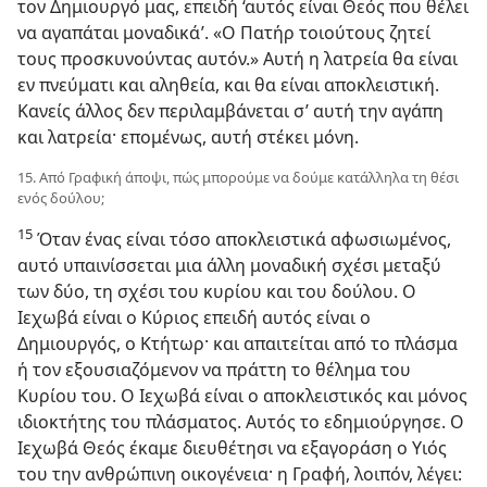
τον Δημιουργό μας, επειδή ‘αυτός είναι Θεός που θέλει
να αγαπάται μοναδικά’. «Ο Πατήρ τοιούτους ζητεί
τους προσκυνούντας αυτόν.» Αυτή η λατρεία θα είναι
εν πνεύματι και αληθεία, και θα είναι αποκλειστική.
Κανείς άλλος δεν περιλαμβάνεται σ’ αυτή την αγάπη
και λατρεία· επομένως, αυτή στέκει μόνη.
15. Από Γραφική άποψι, πώς μπορούμε να δούμε κατάλληλα τη θέσι
ενός δούλου;
15
Όταν ένας είναι τόσο αποκλειστικά αφωσιωμένος,
αυτό υπαινίσσεται μια άλλη μοναδική σχέσι μεταξύ
των δύο, τη σχέσι του κυρίου και του δούλου. Ο
Ιεχωβά είναι ο Κύριος επειδή αυτός είναι ο
Δημιουργός, ο Κτήτωρ· και απαιτείται από το πλάσμα
ή τον εξουσιαζόμενον να πράττη το θέλημα του
Κυρίου του. Ο Ιεχωβά είναι ο αποκλειστικός και μόνος
ιδιοκτήτης του πλάσματος. Αυτός το εδημιούργησε. Ο
Ιεχωβά Θεός έκαμε διευθέτησι να εξαγοράση ο Υιός
του την ανθρώπινη οικογένεια· η Γραφή, λοιπόν, λέγει: