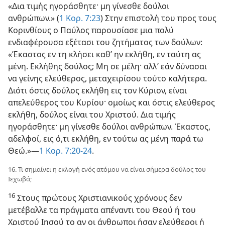
«Δια τιμής ηγοράσθητε· μη γίνεσθε δούλοι
ανθρώπων.» (
1 Κορ. 7:23
) Στην επιστολή του προς τους
Κορινθίους ο Παύλος παρουσίασε μια πολύ
ενδιαφέρουσα εξέτασι του ζητήματος των δούλων:
«Έκαστος εν τη κλήσει καθ’ ην εκλήθη, εν ταύτη ας
μένη. Εκλήθης δούλος; Μη σε μέλη· αλλ’ εάν δύνασαι
να γείνης ελεύθερος, μεταχειρίσου τούτο καλήτερα.
Διότι όστις δούλος εκλήθη εις τον Κύριον, είναι
απελεύθερος του Κυρίου· ομοίως και όστις ελεύθερος
εκλήθη, δούλος είναι του Χριστού. Δια τιμής
ηγοράσθητε· μη γίνεσθε δούλοι ανθρώπων. Έκαστος,
αδελφοί, εις ό,τι εκλήθη, εν τούτω ας μένη παρά τω
Θεώ.»—
1 Κορ. 7:20-24
.
16. Τι σημαίνει η εκλογή ενός ατόμου να είναι σήμερα δούλος του
Ιεχωβά;
16
Στους πρώτους Χριστιανικούς χρόνους δεν
μετέβαλλε τα πράγματα απέναντι του Θεού ή του
Χριστού Ιησού το αν οι άνθρωποι ήσαν ελεύθεροι ή