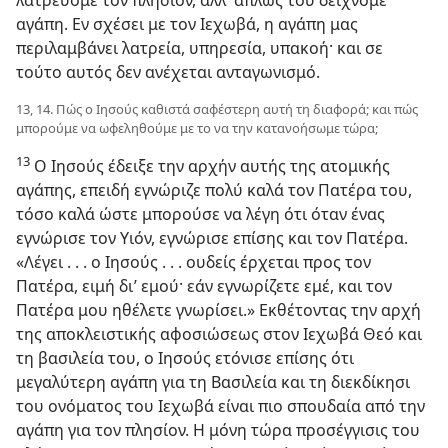
λατρεύομε τον πλησίον, αλλ’ απλώς του δείχνομε
αγάπη. Εν σχέσει με τον Ιεχωβά, η αγάπη μας
περιλαμβάνει λατρεία, υπηρεσία, υπακοή· και σε
τούτο αυτός δεν ανέχεται ανταγωνισμό.
13, 14. Πώς ο Ιησούς καθιστά σαφέστερη αυτή τη διαφορά; και πώς
μπορούμε να ωφεληθούμε με το να την κατανοήσωμε τώρα;
13
Ο Ιησούς έδειξε την αρχήν αυτής της ατομικής
αγάπης, επειδή εγνώριζε πολύ καλά τον Πατέρα του,
τόσο καλά ώστε μπορούσε να λέγη ότι όταν ένας
εγνώρισε τον Υιόν, εγνώρισε επίσης και τον Πατέρα.
«Λέγει . . . ο Ιησούς . . . ουδείς έρχεται προς τον
Πατέρα, ειμή δι’ εμού· εάν εγνωρίζετε εμέ, και τον
Πατέρα μου ηθέλετε γνωρίσει.» Εκθέτοντας την αρχή
της αποκλειστικής αφοσιώσεως στον Ιεχωβά Θεό και
τη βασιλεία του, ο Ιησούς ετόνισε επίσης ότι
μεγαλύτερη αγάπη για τη Βασιλεία και τη διεκδίκησι
του ονόματος του Ιεχωβά είναι πιο σπουδαία από την
αγάπη για τον πλησίον. Η μόνη τώρα προσέγγισις του