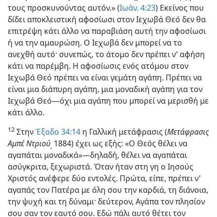
τους προσκυνούντας αυτόν.» (
Ιωάν. 4:23
) Εκείνος που
δίδει αποκλειστική αφοσίωσι στον Ιεχωβά Θεό δεν θα
επιτρέψη κάτι άλλο να παραβιάση αυτή την αφοσίωσι
ή να την αμαυρώση. Ο Ιεχωβά δεν μπορεί να το
ανεχθή αυτό· συνεπώς, το άτομο δεν πρέπει ν’ αφήση
κάτι να παρέμβη. Η αφοσίωσις ενός ατόμου στον
Ιεχωβά Θεό πρέπει να είναι γεμάτη αγάπη. Πρέπει να
είναι μια διάπυρη αγάπη, μια μοναδική αγάπη για τον
Ιεχωβά Θεό—όχι μια αγάπη που μπορεί να μερισθή με
κάτι άλλο.
12
Στην
Έξοδο 34:14
η Γαλλική μετάφρασις (
Μετάφρασις
Αμπέ Ντριού
1884) έχει ως εξής: «Ο Θεός θέλει να
,
αγαπάται μοναδικά»—δηλαδή, θέλει να αγαπάται
ασύγκριτα, ξεχωριστά. Όταν ήταν στη γη ο Ιησούς
Χριστός ανέφερε δύο εντολές. Πρώτα, είπε, πρέπει ν’
αγαπάς τον Πατέρα με όλη σου την καρδιά, τη διάνοια,
την ψυχή και τη δύναμι· δεύτερον, Αγάπα τον πλησίον
σου σαν τον εαυτό σου. Εδώ πάλι αυτό θέτει τον