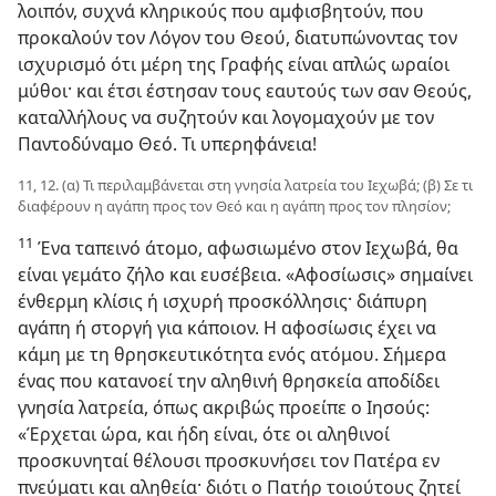
λοιπόν, συχνά κληρικούς που αμφισβητούν, που
προκαλούν τον Λόγον του Θεού, διατυπώνοντας τον
ισχυρισμό ότι μέρη της Γραφής είναι απλώς ωραίοι
μύθοι· και έτσι έστησαν τους εαυτούς των σαν Θεούς,
καταλλήλους να συζητούν και λογομαχούν με τον
Παντοδύναμο Θεό. Τι υπερηφάνεια!
11, 12. (α) Τι περιλαμβάνεται στη γνησία λατρεία του Ιεχωβά; (β) Σε τι
διαφέρουν η αγάπη προς τον Θεό και η αγάπη προς τον πλησίον;
11
Ένα ταπεινό άτομο, αφωσιωμένο στον Ιεχωβά, θα
είναι γεμάτο ζήλο και ευσέβεια. «Αφοσίωσις» σημαίνει
ένθερμη κλίσις ή ισχυρή προσκόλλησις· διάπυρη
αγάπη ή στοργή για κάποιον. Η αφοσίωσις έχει να
κάμη με τη θρησκευτικότητα ενός ατόμου. Σήμερα
ένας που κατανοεί την αληθινή θρησκεία αποδίδει
γνησία λατρεία, όπως ακριβώς προείπε ο Ιησούς:
«Έρχεται ώρα, και ήδη είναι, ότε οι αληθινοί
προσκυνηταί θέλουσι προσκυνήσει τον Πατέρα εν
πνεύματι και αληθεία· διότι ο Πατήρ τοιούτους ζητεί