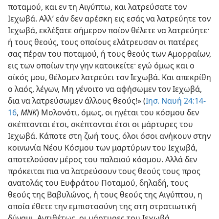
ποταμού, και εν τη Αιγύπτω, και λατρεύσατε τον
Ιεχωβά. Αλλ’ εάν δεν αρέσκη εις εσάς να λατρεύητε τον
Ιεχωβά, εκλέξατε σήμερον ποίον θέλετε να λατρεύητε·
ή τους θεούς, τους οποίους ελάτρευσαν οι πατέρες
σας πέραν του ποταμού, ή τους θεούς των Αμορραίων,
εις των οποίων την γην κατοικείτε· εγώ όμως και ο
οίκός μου, θέλομεν λατρεύει τον Ιεχωβά. Και απεκρίθη
ο λαός, λέγων, Μη γένοιτο να αφήσωμεν τον Ιεχωβά,
δια να λατρεύσωμεν άλλους θεούς!» (
Ιησ. Ναυή 24:14-
16
,
ΜΝΚ
) Μολονότι, όμως, οι ηγέται του κόσμου δεν
σκέπτονται έτσι, σκέπτονται έτσι οι μάρτυρες του
Ιεχωβά. Κάποτε στη ζωή τους, όλοι όσοι ανήκουν στην
κοινωνία Νέου Κόσμου των μαρτύρων του Ιεχωβά,
αποτελούσαν μέρος του παλαιού κόσμου. Αλλά δεν
πρόκειται πια να λατρεύσουν τους θεούς τους προς
ανατολάς του Ευφράτου Ποταμού, δηλαδή, τους
θεούς της Βαβυλώνος, ή τους θεούς της Αιγύπτου, η
οποία έθετε την εμπιστοσύνη της στη στρατιωτική
δύναμι. Αντιθέτως, οι μάρτυρες του Ιεχωβά