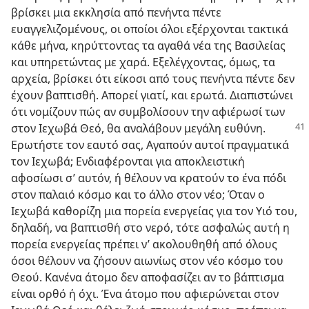
βρίσκει μια εκκλησία από πενήντα πέντε
ευαγγελιζομένους, οι οποίοι όλοι εξέρχονται τακτικά
κάθε μήνα, κηρύττοντας τα αγαθά νέα της Βασιλείας
και υπηρετώντας με χαρά. Εξελέγχοντας, όμως, τα
αρχεία, βρίσκει ότι είκοσι από τους πενήντα πέντε δεν
έχουν βαπτισθή. Απορεί γιατί, και ερωτά. Διαπιστώνει
ότι νομίζουν πώς αν συμβολίσουν την αφιέρωσί των
στον Ιεχωβά Θεό, θα αναλάβουν
μεγάλη ευθύνη.
Ερωτήστε τον εαυτό σας, Αγαπούν αυτοί πραγματικά
τον Ιεχωβά; Ενδιαφέρονται για αποκλειστική
αφοσίωσι σ’ αυτόν, ή θέλουν να κρατούν το ένα πόδι
στον παλαιό κόσμο και το άλλο στον νέο; Όταν ο
Ιεχωβά καθορίζη μια πορεία ενεργείας για τον Υιό του,
δηλαδή, να βαπτισθή στο νερό, τότε ασφαλώς αυτή η
πορεία ενεργείας πρέπει ν’ ακολουθηθή από όλους
όσοι θέλουν να ζήσουν αιωνίως στον νέο κόσμο του
Θεού. Κανένα άτομο δεν αποφασίζει αν το βάπτισμα
είναι ορθό ή όχι. Ένα άτομο που αφιερώνεται στον