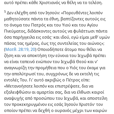
αυτό πρέπει κάθε Χριστιανός να θέλη να το τελέση.
5
Δεν ελέχθη από τον Ιησούν: «Πορευθέντες λοιπόν
μαθητεύσατε πάντα τα έθνη, βαπτίζοντες αυτούς εις
το όνομα του Πατρός και του Υιού και του Αγίου
Πνεύματος, διδάσκοντες αυτούς να φυλάττωσι πάντα
όσα παρήγγειλα εις εσάς· και ιδού, εγώ είμαι μεθ’ υμών
πάσας τας ημέρας, έως της συντελείας του αιώνος»;
(
Ματθ. 28:19, 20
) Οποιοδήποτε άτομο που θέλει να
ζήση και να αποκτήση την εύνοια του Ιεχωβά πρέπει
να είναι ταπεινό ενώπιον του Ιεχωβά Θεού και ν’
αναγνωρίζη την προμήθεια που ο Υιός του έκαμε για
την απολύτρωσί του, συγχρόνως δε να εκτελή τις
εντολές Του. Γι’ αυτό ακριβώς ο Πέτρος είπε:
«Μετανοήσατε λοιπόν και επιστρέψατε, δια να
εξαλειφθώσιν αι αμαρτίαι σας, δια να έλθωσι καιροί
αναψυχής από προσώπου του Ιεχωβά, και αποστείλη
τον προκεκηρυγμένον εις εσάς Ιησούν Χριστόν· τον
οποίον πρέπει να δεχθή ο ουρανός μέχρι των καιρών