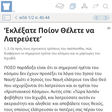
w56 1/2 σ. 40-44
‘Εκλέξατε Ποίον Θέλετε να
Λατρεύετε’
1, 2. Ως προς τους σχετικούς τρόπους του σκέπτεσθαι, πώς
διαφέρουν οι σημερινοί ηγέται του κόσμου και οι μάρτυρες του
Ιεχωβά;
ΠΟΣΟ παράδοξο είναι ότι οι σημερινοί ηγέται του
κόσμου δεν έχουν προσέξει τα λόγια του Ιησού του
Ναυή! Διότι ο Ιησούς του Ναυή ελάτρευε τον ίδιο Θεό
που ισχυρίζονται ότι λατρεύουν και οι ηγέται του
«Χριστιανικού Κόσμου». Αυτός είπε: «Τώρα λοιπόν
φοβήθητε τον Ιεχωβά, και λατρεύσατε αυτόν εν
ακεραιότητι και αληθεία· και αποβάλετε τους θεούς,
τους οποίους ελάτρευσαν οι πατέρες σας πέραν του