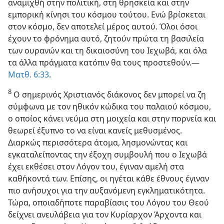
αναμιχθή στην πολιτική, στη θρησκεία και στην
εμπορική κίνησι του κόσμου τούτου. Ενώ βρίσκεται
στον κόσμο, δεν αποτελεί μέρος αυτού. Όλοι όσοι
έχουν το φρόνημα αυτό, ζητούν πρώτα τη βασιλεία
των ουρανών και τη δικαιοσύνη του Ιεχωβά, και όλα
τα άλλα πράγματα κατόπιν θα τους προστεθούν.—
Ματθ. 6:33
.
8
Ο σημερινός Χριστιανός διάκονος δεν μπορεί να ζη
σύμφωνα με τον ηθικόν κώδικα του παλαιού κόσμου,
ο οποίος κάνει νεύμα στη μοιχεία και στην πορνεία και
θεωρεί έξυπνο το να είναι κανείς μεθυσμένος.
Διαρκώς περισσότερα άτομα, λησμονώντας και
εγκαταλείποντας την έξοχη συμβουλή που ο Ιεχωβά
έχει εκθέσει στον Λόγον του, έγιναν αμελή στα
καθήκοντά των. Επίσης, οι ηγέται κάθε έθνους έγιναν
πιο ανήσυχοι για την αυξανόμενη εγκληματικότητα.
Τώρα, οποιαδήποτε παραβίασις του Λόγου του Θεού
δείχνει ανευλάβεια για τον Κυρίαρχον Άρχοντα και