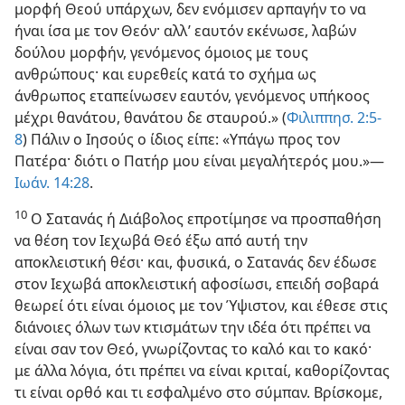
μορφή Θεού υπάρχων, δεν ενόμισεν αρπαγήν το να
ήναι ίσα με τον Θεόν· αλλ’ εαυτόν εκένωσε, λαβών
δούλου μορφήν, γενόμενος όμοιος με τους
ανθρώπους· και ευρεθείς κατά το σχήμα ως
άνθρωπος εταπείνωσεν εαυτόν, γενόμενος υπήκοος
μέχρι θανάτου, θανάτου δε σταυρού.» (
Φιλιππησ. 2:5-
8
) Πάλιν ο Ιησούς ο ίδιος είπε: «Υπάγω προς τον
Πατέρα· διότι ο Πατήρ μου είναι μεγαλήτερός μου.»—
Ιωάν. 14:28
.
10
Ο Σατανάς ή Διάβολος επροτίμησε να προσπαθήση
να θέση τον Ιεχωβά Θεό έξω από αυτή την
αποκλειστική θέσι· και, φυσικά, ο Σατανάς δεν έδωσε
στον Ιεχωβά αποκλειστική αφοσίωσι, επειδή σοβαρά
θεωρεί ότι είναι όμοιος με τον Ύψιστον, και έθεσε στις
διάνοιες όλων των κτισμάτων την ιδέα ότι πρέπει να
είναι σαν τον Θεό, γνωρίζοντας το καλό και το κακό·
με άλλα λόγια, ότι πρέπει να είναι κριταί, καθορίζοντας
τι είναι ορθό και τι εσφαλμένο στο σύμπαν. Βρίσκομε,