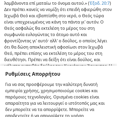
λαμβάνοντα επί ματαίω το όνομα αυτού.» (
Έξοδ. 20:7
)
Δεν πρέπει κανείς να νομίζη ότι επειδή αφιερώθη στον
Ιεχωβά Θεό και εβαπτίσθη στο νερό, ο Θεός τώρα
είναι υποχρεωμένος να κάνη τα πάντα γι’ αυτόν. Ο
Θεός ασφαλώς θα εκτελέση το μέρος του στη
συμφωνία ευλογώντας το άτομο αυτό και
φροντίζοντας γι’ αυτό· αλλ’ ο δούλος, ο οποίος λέγει
ότι θα δώση αποκλειστική αφοσίωσι στον Ιεχωβά
Θεό, πρέπει επίσης να εκτελέση το μέρος του στη
διευθέτησι. Πρέπει να δείξη ότι είναι δούλος, και
μάλιστα ευπειθής δούλος του Κυριάρχου Άρχοντος. Η
ζωή ενός ατόμου εξαρτάται από την αληθινή του,
Ρυθμίσεις Απορρήτου
γνησία λατρεία, και «ο Πατήρ τοιούτους ζητεί τους
Για να σας προσφέρουμε την καλύτερη δυνατή
προσκυνούντας αυτόν», επειδή είναι «Θεός απαιτών
εμπειρία χρήσης, χρησιμοποιούμε cookies και
αποκλειστικήν αφοσίωσιν.»
παρόμοιες τεχνολογίες. Ορισμένα cookies είναι
απαραίτητα για να λειτουργεί ο ιστότοπός μας και
δεν μπορείτε να τα απορρίψετε. Μπορείτε να
αποδεχτείτε ή να απορρίψετε τη χρήση