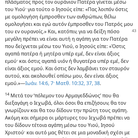
πλάσματος προς τον ουράνιον Πατέρα γίνεται μέσω
του Υιού· για τούτο ο Ιησούς είπε: «Πας λοιπόν όστις
με ομολογήση έμπροσθεν των ανθρώπων, θέλω
ομολογήσει και εγώ αυτόν έμπροσθεν του Πατρός μου
του εν ουρανοίς.»
Και, κατόπιν, για να δείξη πόσο
μεγάλη πρέπει να είναι αυτή η αγάπη για τον Πατέρα
που δείχνεται μέσω του Υιού, ο Ιησούς είπε: «Όστις
αγαπά πατέρα ή μητέρα υπέρ εμέ, δεν είναι άξιος
εμού· και όστις αγαπά υιόν ή θυγατέρα υπέρ εμέ, δεν
είναι άξιος εμού. Και όστις δεν λαμβάνει τον σταυρόν
αυτού, και ακολουθεί οπίσω μου, δεν είναι άξιος
εμού.»—
Ιωάν. 14:6, 7·
Ματθ. 10:32,
37, 38
.
14
Μετά τον ‘πόλεμον του Αρμαγεδδώνος’ που θα
διεξαγάγη ο Ιεχωβά, όλοι όσοι θα επιζήσουν, θα τον
γνωρίζουν και θα του δίδουν την πρώτη τους αγάπη.
Ακόμη και σήμερα οι μάρτυρες του Ιεχωβά πρέπει να
του δίδουν τέτοια αγάπη μέσω του Υιού, Ιησού
Χριστού· και αυτό μας θέτει σε μια μοναδική σχέσι με