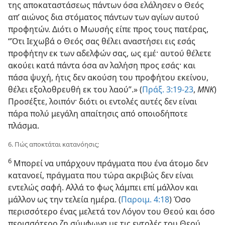
της αποκαταστάσεως πάντων όσα ελάλησεν ο Θεός
απ’ αιώνος δια στόματος πάντων των αγίων αυτού
προφητών. Διότι ο Μωυσής είπε προς τους πατέρας,
“Ότι Ιεχωβά ο Θεός σας θέλει αναστήσει εις εσάς
προφήτην εκ των αδελφών σας, ως εμέ· αυτού θέλετε
ακούει κατά πάντα όσα αν λαλήση προς εσάς· και
πάσα ψυχή, ήτις δεν ακούση του προφήτου εκείνου,
θέλει εξολοθρευθή εκ του λαού”.» (
Πράξ. 3:19-23
,
ΜΝΚ
)
Προσέξτε, λοιπόν· διότι οι εντολές αυτές δεν είναι
πάρα πολύ μεγάλη απαίτησις από οποιοδήποτε
πλάσμα.
6. Πώς αποκτάται κατανόησις;
6
Μπορεί να υπάρχουν πράγματα που ένα άτομο δεν
κατανοεί, πράγματα που τώρα ακριβώς δεν είναι
εντελώς σαφή. Αλλά το φως λάμπει επί μάλλον και
μάλλον ως την τελεία ημέρα. (
Παροιμ. 4:18
) Όσο
περισσότερο ένας μελετά τον Λόγον του Θεού και όσο
περισσότερο ζη σύμφωνα με τις εντολές του Θεού,