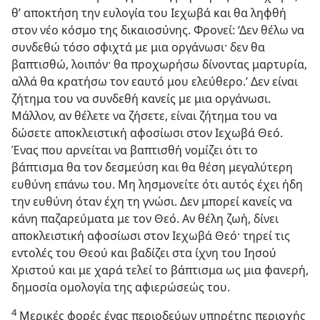
θ’ αποκτήση την ευλογία του Ιεχωβά και θα ληφθή
στον νέο κόσμο της δικαιοσύνης. Φρονεί: ‘Δεν θέλω να
συνδεθώ τόσο σφιχτά με μια οργάνωσι· δεν θα
βαπτισθώ, λοιπόν· θα προχωρήσω δίνοντας μαρτυρία,
αλλά θα κρατήσω τον εαυτό μου ελεύθερο.’ Δεν είναι
ζήτημα του να συνδεθή κανείς με μια οργάνωσι.
Μάλλον, αν θέλετε να ζήσετε, είναι ζήτημα του να
δώσετε αποκλειστική αφοσίωσι στον Ιεχωβά Θεό.
Ένας που αρνείται να βαπτισθή νομίζει ότι το
βάπτισμα θα τον δεσμεύση και θα θέση μεγαλύτερη
ευθύνη επάνω του. Μη λησμονείτε ότι αυτός έχει ήδη
την ευθύνη όταν έχη τη γνώσι. Δεν μπορεί κανείς να
κάνη παζαρεύματα με τον Θεό. Αν θέλη ζωή, δίνει
αποκλειστική αφοσίωσι στον Ιεχωβά Θεό· τηρεί τις
εντολές του Θεού και βαδίζει στα ίχνη του Ιησού
Χριστού και με χαρά τελεί το βάπτισμα ως μια φανερή,
δημοσία ομολογία της αφιερώσεώς του.
4
Μερικές φορές ένας περιοδεύων υπηρέτης περιοχής