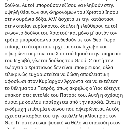
δούλοι. Αυτοί μπορούσαν εξίσου να κληθούν στην
υψηλή θέσι των συγκληρονόμων του Χριστού Ιησού
στην ουράνια δόξα. Αλλ’ άσχετα με την κατάστασι
στην οποίαν ευρίσκοντο, δούλοι ή ελεύθεροι, αυτοί
εγίνοντο δούλοι του Χριστού· και μόνο μ’ αυτόν τον
τρόπο μπορούσαν να συνδεθούν με τον Θεό. Τώρα,
επίσης, το άτομο που έρχεται στον Ιεχωβά και
αφιερώνεται μέσω του Χριστού Ιησού στην υπηρεσία
του Ιεχωβά, γίνεται δούλος του Θεού. Σ’ αυτή την
ενέργεια ο Χριστιανός δεν είναι υποκριτικός, αλλά
ειλικρινώς ευχαριστείται να δώση αποκλειστική
αφοσίωσι στον Κυρίαρχον Άρχοντα και να εκτελέση
το θέλημα του Πατρός, όπως ακριβώς ο Υιός έδειχνε
υπακοή στις εντολές του Πατρός του. Αυτή η σχέσις η
όμοια με δούλου προέρχεται από την καρδιά. Είναι η
ενδόμυχη επιθυμία εκείνου που αφιερώνεται. Αυτός
έχει στην καρδιά του την κατάλληλη κλίσι προς τον
Θεό. Γι’ αυτόν είναι φυσικό να θέλη να υπακούη στον