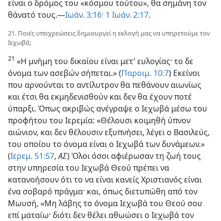
είναι ο δρόμος του «κόσμου τούτου», θα σημάνη τον
θάνατό τους.—
Ιωάν. 3:16·
1 Ιωάν. 2:17
.
21. Ποιές υποχρεώσεις δημιουργεί η εκλογή μας να υπηρετούμε τον
Ιεχωβά;
21
«Η μνήμη του δικαίου είναι μετ’ ευλογίας· το δε
όνομα των ασεβών σήπεται.» (
Παροιμ. 10:7
) Εκείνοι
που αρνούνται το αντίλυτρον θα πεθάνουν αιωνίως
και έτσι θα εκμηδενισθούν και δεν θα έχουν ποτέ
ύπαρξι. Όπως ακριβώς ανέγραψε ο Ιεχωβά μέσω του
προφήτου του Ιερεμία: «Θέλουσι κοιμηθή ύπνον
αιώνιον, και δεν θέλουσιν εξυπνήσει, λέγει ο Βασιλεύς,
του οποίου το όνομα είναι ο Ιεχωβά των δυνάμεων.»
(
Ιερεμ. 51:57
,
ΑΣ
) Όλοι όσοι αφιέρωσαν τη ζωή τους
στην υπηρεσία του Ιεχωβά Θεού πρέπει να
κατανοήσουν ότι το να είναι κανείς Χριστιανός είναι
ένα σοβαρό πράγμα· και, όπως διετυπώθη από τον
Μωυσή, «Μη λάβης το όνομα Ιεχωβά του Θεού σου
επί ματαίω· διότι δεν θέλει αθωώσει ο Ιεχωβά τον