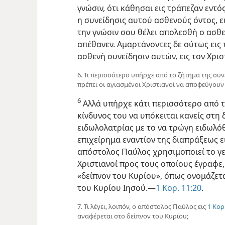
γνώσιν, ότι κάθησαι εις τράπεζαν εντό
η συνείδησις αυτού ασθενούς όντος, ει
την γνώσιν σου θέλει απολεσθή ο ασθε
απέθανεν. Αμαρτάνοντες δε ούτως εις
ασθενή συνείδησιν αυτών, εις τον Χρι
6. Τι περισσότερο υπήρχε από το ζήτημα της συ
πρέπει οι αγιασμένοι Χριστιανοί να αποφεύγουν
6
Αλλά υπήρχε κάτι περισσότερο από τ
κίνδυνος του να υπόκειται κανείς στη
ειδωλολατρίας με το να τρώγη ειδωλ
επιχείρημα εναντίον της διαπράξεως ε
απόστολος Παύλος χρησιμοποιεί το γεγ
Χριστιανοί προς τους οποίους έγραφε,
«δείπνον του Κυρίου», όπως ονομάζετα
του Κυρίου Ιησού.—
1 Κορ. 11:20
.
7. Τι λέγει, λοιπόν, ο απόστολος Παύλος εις
1 Κορ
αναφέρεται στο δείπνον του Κυρίου;