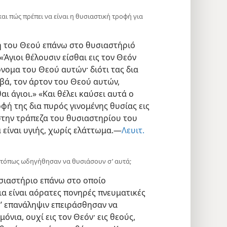
, και πώς πρέπει να είναι η θυσιαστική τροφή για
ή του Θεού επάνω στο θυσιαστήριό
Άγιοι θέλουσιν είσθαι εις τον Θεόν
όνομα του Θεού αυτών· διότι τας δια
βά, τον άρτον του Θεού αυτών,
ι άγιοι.» «Και θέλει καύσει αυτά ο
οφή της δια πυρός γινομένης θυσίας εις
 στην τράπεζα του θυσιαστηρίου του
 είναι υγιής, χωρίς ελάττωμα.—
Λευιτ.
ι ατόπως ωδηγήθησαν να θυσιάσουν σ’ αυτά;
υσιαστήριο επάνω στο οποίο
ια είναι αόρατες πονηρές πνευματικές
ατ’ επανάληψιν επειράσθησαν να
όνια, ουχί εις τον Θεόν· εις θεούς,