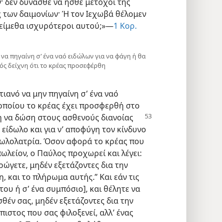
· δεν δύνασθε να ήσθε μέτοχοι της
ς των δαιμονίων· Ή τον Ιεχωβά θέλομεν
ς είμεθα ισχυρότεροι αυτού;»—
1 Κορ.
ς να πηγαίνη σ’ ένα ναό ειδώλων για να φάγη ή θα
ός δείχνη ότι το κρέας προσεφέρθη
ιανό να μην πηγαίνη σ’ ένα ναό
 οποίου το κρέας έχει προσφερθή στο
η να
δώση στους ασθενούς διανοίας
 είδωλο και για ν’ αποφύγη τον κίνδυνο
ωλολατρία. Όσον αφορά το κρέας που
ωλείον, ο Παύλος προχωρεί και λέγει:
ώγετε, μηδέν εξετάζοντες δια την
γη, και το πλήρωμα αυτής.” Και εάν τις
ου ή σ’ ένα συμπόσιο], και θέλητε να
θέν σας, μηδέν εξετάζοντες δια την
άπιστος που σας φιλοξενεί, αλλ’ ένας