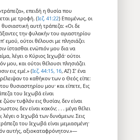
τράπεζα», επειδή η θυσία που
ται με τροφή. (
Ιεζ. 41:22
) Επομένως, οι
η θυσιαστική αυτή τράπεζα: «Οι δε
φυλάξαντες την φυλακήν του αγιαστηρίου
π’ εμού, ούτοι θέλουσι με πλησιάζει
υσιν ίστασθαι ενώπιόν μου δια να
ίμα, λέγει ο Κύριος Ιεχωβά· ούτοι
όν μου, και ούτοι θέλουσι πλησιάζει
ιν εις εμέ.» (
Ιεζ. 44:15, 16
,
ΑΣ
) Σ’ ένα
ρέλειψαν το καθήκον των ο Θεός είπε:
ου θυσιαστηρίου μου· και είπετε, Εις
ράπεζα του Ιεχωβά είναι
ζώον τυφλόν εις θυσίαν, δεν είναι
τον, δεν είναι κακόν; . . . μέγα θέλει
, λέγει ο Ιεχωβά των δυνάμεων. Σεις
τράπεζα του Ιεχωβά είναι μεμιασμένη·
ητόν αυτής, αξιοκαταφρόνητον.»—