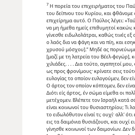
7
Η πορεία του επιχειρήματος του Πα
του δείπνου του Κυρίου, και φθάνομε
επιχείρημα αυτό. Ο Παύλος λέγει: «Τα
να μη ήμεθα ημείς επιθυμητοί κακών, 
γίνεσθε ειδωλολάτραι, καθώς τινές εξ 
ο λαός δια να φάγη και να πίη, και εσ
χρυσού μόσχου].” Μηδέ ας πορνεύωμε
[μαζί με τη λατρεία του Βέελ-φεγώρ], κ
χιλιάδες. . . . Δια τούτο, αγαπητοί μο
ως προς φρονίμους· κρίνατε σεις τούτ
ευλογίας το οποίον ευλογούμεν, δεν εί
Ο άρτος τον οποίον κόπτομεν, δεν είν
Διότι είς άρτος, έν σώμα είμεθα οι πολ
μετέχομεν. Βλέπετε τον Ισραήλ κατά σά
είναι κοινωνοί του θυσιαστηρίου; Τι λοι
το ειδωλόθυτον είναί τι; ουχί· αλλ’ ότ
εις τα δαιμόνια θυσιάζουσι, και ουχί ει
γίνησθε κοινωνοί των δαιμονίων. Δεν 