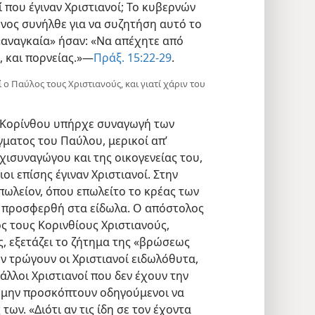
ί που έγιναν Χριστιανοί; Το κυβερνών
νος συνήλθε για να συζητήση αυτό το
«αναγκαία» ήσαν: «Να απέχητε από
, και πορνείας.»—
Πράξ. 15:22-29
.
ο Παύλος τους Χριστιανούς, και γιατί χάριν του
ς Κορίνθου υπήρχε συναγωγή των
γματος του Παύλου, μερικοί απ’
χισυναγώγου και της οικογενείας του,
ιοι επίσης έγιναν Χριστιανοί. Στην
πωλείον, όπου επωλείτο το κρέας των
 προσφερθή στα είδωλα. Ο απόστολος
ς τους Κορινθίους Χριστιανούς,
ς, εξετάζει το ζήτημα της «βρώσεως
ν τρώγουν οι Χριστιανοί ειδωλόθυτα,
άλλοι Χριστιανοί που δεν έχουν την
α μην προσκόπτουν οδηγούμενοι να
των. «Διότι αν τις ίδη σε τον έχοντα