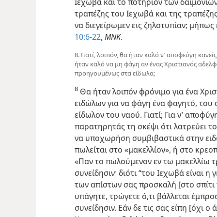
Ιεχωβά και το ποτήριον των δαιμονίων
τραπέζης του Ιεχωβά και της τραπέζη
να διεγείρωμεν εις ζηλοτυπίαν; μήπω
10:6-22
,
ΜΝΚ
.
8. Γιατί, λοιπόν, θα ήταν καλό ν’ αποφεύγη κανεί
ήταν καλό να μη φάγη αν ένας Χριστιανός αδελφ
προηγουμένως στα είδωλα;
8
Θα ήταν λοιπόν φρόνιμο για ένα Χριστ
ειδώλων για να φάγη ένα φαγητό, του
είδωλον του ναού. Γιατί; Για ν’ αποφύγ
παρατηρητάς τη σκέψι ότι λατρεύει το
να υποχωρήση συμβιβαστικά στην ειδ
πωλείται στο «μακελλίον», ή στο κρεοπ
«Παν το πωλούμενον εν τω μακελλίω τρ
συνείδησιν· διότι “του Ιεχωβά είναι η 
των απίστων σας προσκαλή [στο σπίτι τ
υπάγητε, τρώγετε ό,τι βάλλεται έμπροσ
συνείδησιν. Εάν δε τις σας είπη [όχι ο 