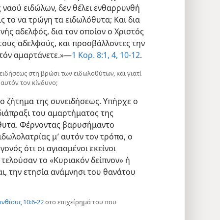
ς ναού ειδώλων, δεν θέλει ενθαρρυνθή
ς το να τρώγη τα ειδωλόθυτα; Και δια
νής αδελφός, δια τον οποίον ο Χριστός
 τους αδελφούς, και προσβάλλοντες την
στόν αμαρτάνετε.»—
1 Κορ. 8:1,
4,
10-12
.
νειδήσεως στη βρώσι των ειδωλοθύτων, και γιατί
 αυτόν τον κίνδυνο;
ο ζήτημα της συνειδήσεως. Υπήρχε ο
 διάπραξι του αμαρτήματος της
όθυτα. Φέρνοντας βαρυσήμαντο
ιδωλολατρίας μ’ αυτόν τον τρόπο, ο
ονός ότι οι αγιασμένοι εκείνοι
 τελούσαν το «Κυριακόν δείπνον» ή
ι, την ετησία ανάμνησι του θανάτου
ινθίους 10:6-22
στο επιχείρημά του που