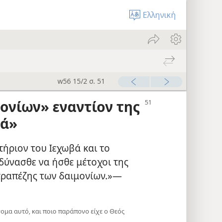
Ελληνική
w56 15/2 σ. 51
ονίων» εναντίον της
βά»
τήριον του Ιεχωβά και το
δύνασθε να ήσθε μέτοχοι της
 τραπέζης των δαιμονίων.»—
όνομα αυτό, και ποιο παράπονο είχε ο Θεός