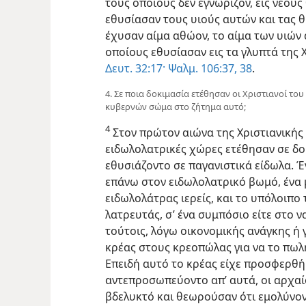
τους οποίους δεν εγνώριζον, εις νέους
εθυσίασαν τους υιούς αυτών και τας θ
έχυσαν αίμα αθώον, το αίμα των υιών
οποίους εθυσίασαν εις τα γλυπτά της 
Δευτ. 32:17·
Ψαλμ. 106:37, 38
.
4. Σε ποια δοκιμασία ετέθησαν οι Χριστιανοί του
κυβερνών σώμα στο ζήτημα αυτό;
4
Στον πρώτον αιώνα της Χριστιανικής 
ειδωλολατρικές χώρες ετέθησαν σε δ
εθυσιάζοντο σε παγανιστικά είδωλα. 
επάνω στον ειδωλολατρικό βωμό, ένα
ειδωλολάτρας ιερείς, και το υπόλοιπο
λατρευτάς, σ’ ένα συμπόσιο είτε στο να
τούτοις, λόγω οικονομικής ανάγκης ή γ
κρέας στους κρεοπώλας για να το πωλ
Επειδή αυτό το κρέας είχε προσφερθή 
αντεπροσωπεύοντο απ’ αυτά, οι αρχαί
βδελυκτό και θεωρούσαν ότι εμολύνον