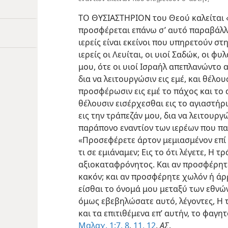
ΤΟ ΘΥΣΙΑΣΤΗΡΙΟΝ του Θεού καλείται «
προσφέρεται επάνω σ’ αυτό παραβάλλε
ιερείς είναι εκείνοι που υπηρετούν στ
ιερείς οι Λευίται, οι υιοί Σαδώκ, οι 
μου, ότε οι υιοί Ισραήλ απεπλανώντο α
δια να λειτουργώσιν εις εμέ, και θέλο
προσφέρωσιν εις εμέ το πάχος και το α
θέλουσιν εισέρχεσθαι εις το αγιαστήρι
εις την τράπεζάν μου, δια να λειτουργώσ
παράπονο εναντίον των ιερέων που πα
«Προσεφέρετε άρτον μεμιασμένον επί τ
τι σε εμιάναμεν; Εις το ότι λέγετε, Η τ
αξιοκαταφρόνητος. Και αν προσφέρητε 
κακόν; και αν προσφέρητε χωλόν ή άρρωσ
είσθαι το όνομά μου μεταξύ των εθνών
όμως εβεβηλώσατε αυτό, λέγοντες, Η 
και τα επιτιθέμενα επ’ αυτήν, το φαγ
Μαλαχ. 1:7, 8
,
11, 12
,
ΑΣ
.