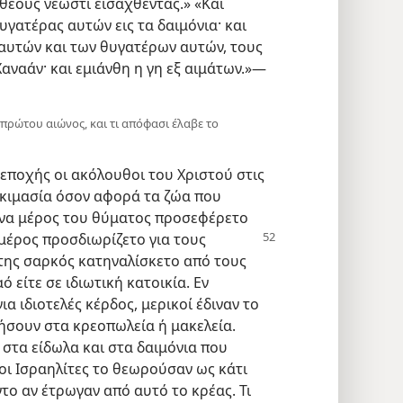
 θεούς νεωστί εισαχθέντας.» «Και
υγατέρας αυτών εις τα δαιμόνια· και
 αυτών και των θυγατέρων αυτών, τους
Χαναάν· και εμιάνθη η γη εξ αιμάτων.»—
 πρώτου αιώνος, και τι απόφασι έλαβε το
εποχής οι ακόλουθοι του Χριστού στις
οκιμασία όσον αφορά τα ζώα που
Ένα μέρος του θύματος προσεφέρετο
 μέρος προσδιωρίζετο
για τους
 της σαρκός κατηναλίσκετο από τους
ό είτε σε ιδιωτική κατοικία. Εν
ια ιδιοτελές κέρδος, μερικοί έδιναν το
ήσουν στα κρεοπωλεία ή μακελεία.
στα είδωλα και στα δαιμόνια που
οι Ισραηλίτες το θεωρούσαν ως κάτι
το αν έτρωγαν από αυτό το κρέας. Τι