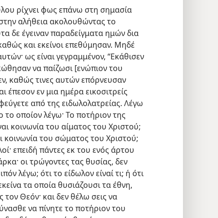
ύλου ρίχνει φως επάνω στη σημασία
 στην αλήθεια ακολουθώντας το
ύτα δε έγειναν παραδείγματα ημών δια
καθώς και εκείνοι επεθύμησαν. Μηδέ
αυτών· ως είναι γεγραμμένον, “Εκάθισεν
ηκώθησαν να παίζωσι [ενώπιον του
ν, καθώς τινες αυτών επόρνευσαν
αι έπεσον εν μια ημέρα εικοσιτρείς
υ, φεύγετε από της ειδωλολατρείας. Λέγω
ο το οποίον λέγω· Το ποτήριον της
ναι κοινωνία του αίματος του Χριστού;
αι κοινωνία του σώματος του Χριστού;
λοί· επειδή πάντες εκ του ενός άρτου
ρκα· οι τρώγοντες τας θυσίας, δεν
πόν λέγω; ότι το είδωλον είναί τι; ή ότι
ι εκείνα τα οποία θυσιάζουσι τα έθνη,
ς τον Θεόν· και δεν θέλω σεις να
δύνασθε να πίνητε το ποτήριον του