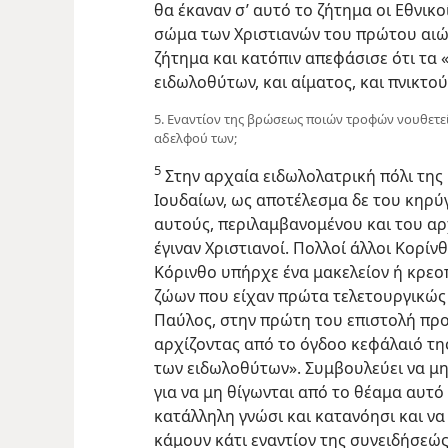
θα έκαναν σ’ αυτό το ζήτημα οι Εθνικο
σώμα των Χριστιανών του πρώτου αιώ
ζήτημα και κατόπιν απεφάσισε ότι τα 
ειδωλοθύτων, και αίματος, και πνικτού
5. Εναντίον της βρώσεως ποιών τροφών νουθετεί 
αδελφού των;
5
Στην αρχαία ειδωλολατρική πόλι τη
Ιουδαίων, ως αποτέλεσμα δε του κηρύ
αυτούς, περιλαμβανομένου και του αρ
έγιναν Χριστιανοί. Πολλοί άλλοι Κορίνθ
Κόρινθο υπήρχε ένα μακελείον ή κρεο
ζώων που είχαν πρώτα τελετουργικώς
Παύλος, στην πρώτη του επιστολή προ
αρχίζοντας από το όγδοο κεφάλαιό τη
των ειδωλοθύτων». Συμβουλεύει να μη
για να μη θίγωνται από το θέαμα αυτό 
κατάλληλη γνώσι και κατανόησι και ν
κάμουν κάτι εναντίον της συνειδήσεώς 