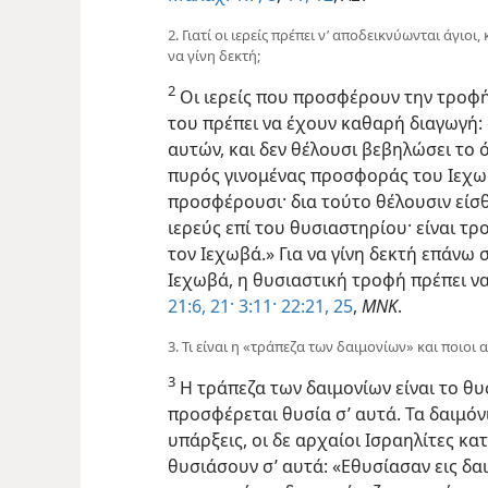
2. Γιατί οι ιερείς πρέπει ν’ αποδεικνύωνται άγιοι
να γίνη δεκτή;
2
Οι ιερείς που προσφέρουν την τροφ
του πρέπει να έχουν καθαρή διαγωγή: «
αυτών, και δεν θέλουσι βεβηλώσει το 
πυρός γινομένας προσφοράς του Ιεχω
προσφέρουσι· δια τούτο θέλουσιν είσθα
ιερεύς επί του θυσιαστηρίου· είναι τρ
τον Ιεχωβά.» Για να γίνη δεκτή επάνω
Ιεχωβά, η θυσιαστική τροφή πρέπει να
21:6,
21·
3:11·
22:21,
25
,
ΜΝΚ
.
3. Τι είναι η «τράπεζα των δαιμονίων» και ποιο
3
Η τράπεζα των δαιμονίων είναι το θ
προσφέρεται θυσία σ’ αυτά. Τα δαιμόν
υπάρξεις, οι δε αρχαίοι Ισραηλίτες κ
θυσιάσουν σ’ αυτά: «Εθυσίασαν εις δαιμ