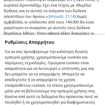
ουράνια Ιερουσαλήμ, έχει ένα τείχος με «θεμέλια
δώδεκα, και εν αυτοίς τα ονόματα των δώδεκα
αποστόλων του Αρνίου.» (
Αποκάλ. 21:14
) Χωρίς
αμφιβολία, οι υπόλοιποι από τους 144.000 θα είναι
μικρότεροι εν συγκρίσει με αυτούς τους δώδεκα
θεμελίους λίθους. Όσον αφορά άλλες διακρίσεις οι
Γραφές σιωπούν, αλλά εν όψει της εικόνος που δίδεται
Ρυθμίσεις Απορρήτου
στην
Αποκάλυψι 7:1-4
, για τις δώδεκα φυλές του
πνευματικού Ισραήλ, που υπαινίσσονται οργάνωσι,
Για να σας προσφέρουμε την καλύτερη δυνατή
μπορεί να λεχθή ότι υπονοούνται διάφοροι βαθμοί
εμπειρία χρήσης, χρησιμοποιούμε cookies και
τάξεως στη βασιλεία των ουρανών.
παρόμοιες τεχνολογίες. Ορισμένα cookies είναι
απαραίτητα για να λειτουργεί ο ιστότοπός μας και
δεν μπορείτε να τα απορρίψετε. Μπορείτε να
αποδεχτείτε ή να απορρίψετε τη χρήση
επιπρόσθετων cookies, τα οποία χρησιμοποιούμε
Ελληνική
Κοινή Χρήση
Προτιμήσεις
μόνο για να βελτιώσουμε την εμπειρία χρήσης σας.
Κανένα από αυτά τα δεδομένα δεν πρόκειται ποτέ να
Copyright
© 2026 Watch Tower Bible and Tract Society of Pennsylvania
Όροι Χρήσης
Πολιτική Απορρήτου
Ρυθμίσεις Απορρήτου
πουληθεί ή να χρησιμοποιηθεί για διαφημιστικούς
Σύνδεση
JW.ORG