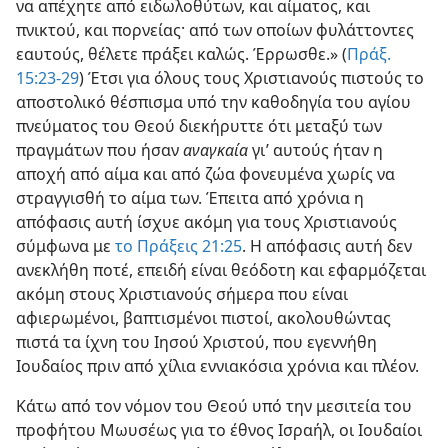
να απέχητε από ειδωλοθύτων, και αίματος, και
πνικτού, και πορνείας· από των οποίων φυλάττοντες
εαυτούς, θέλετε πράξει καλώς. Έρρωσθε.» (
Πράξ.
15:23-29
) Έτσι για όλους τους Χριστιανούς πιστούς το
αποστολικό θέσπισμα υπό την καθοδηγία του αγίου
πνεύματος του Θεού διεκήρυττε ότι μεταξύ των
πραγμάτων που ήσαν
αναγκαία
γι’ αυτούς ήταν η
αποχή από αίμα και από ζώα φονευμένα χωρίς να
στραγγισθή το αίμα των. Έπειτα από χρόνια η
απόφασις αυτή ίσχυε ακόμη για τους Χριστιανούς
σύμφωνα με
το Πράξεις 21:25
. Η απόφασις αυτή δεν
ανεκλήθη ποτέ, επειδή είναι θεόδοτη και εφαρμόζεται
ακόμη στους Χριστιανούς σήμερα που είναι
αφιερωμένοι, βαπτισμένοι πιστοί, ακολουθώντας
πιστά τα ίχνη του Ιησού Χριστού, που εγεννήθη
Ιουδαίος πριν από χίλια εννιακόσια χρόνια και πλέον.
Κάτω από τον νόμον του Θεού υπό την μεσιτεία του
προφήτου Μωυσέως για το έθνος Ισραήλ, οι Ιουδαίοι