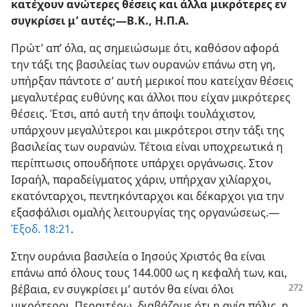
κατέχουν ανώτερες θέσεις και άλλα μικρότερες εν
συγκρίσει μ’ αυτές;​—Β.Κ., Η.Π.Α.
Πρώτ’ απ’ όλα, ας σημειώσωμε ότι, καθόσον αφορά
την τάξι της βασιλείας των ουρανών επάνω στη γη,
υπήρξαν πάντοτε σ’ αυτή μερικοί που κατείχαν θέσεις
μεγαλυτέρας ευθύνης και άλλοι που είχαν μικρότερες
θέσεις. Έτσι, από αυτή την άποψι τουλάχιστον,
υπάρχουν μεγαλύτεροι και μικρότεροι στην τάξι της
βασιλείας των ουρανών. Τέτοια είναι υποχρεωτικά η
περίπτωσις οπουδήποτε υπάρχει οργάνωσις. Στον
Ισραήλ, παραδείγματος χάριν, υπήρχαν χιλίαρχοι,
εκατόνταρχοι, πεντηκόνταρχοι και δέκαρχοι για την
εξασφάλισι ομαλής λειτουργίας της οργανώσεως.​—
Έξοδ. 18:21
.
Στην ουράνια βασιλεία ο Ιησούς Χριστός θα είναι
επάνω από όλους τους 144.000 ως η κεφαλή των, και,
βέβαια, εν συγκρίσει μ’ αυτόν θα είναι όλοι
μικρότεροι. Περαιτέρω, διαβάζομε ότι η αγία πόλις, η