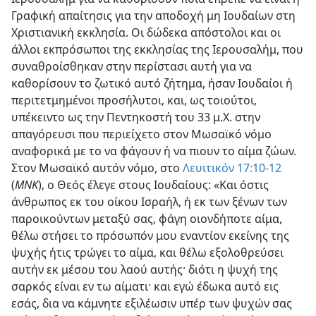
Γραφική απαίτησις για την αποδοχή μη Ιουδαίων στη
Χριστιανική εκκλησία. Οι δώδεκα απόστολοι και οι
άλλοι εκπρόσωποι της εκκλησίας της Ιερουσαλήμ, που
συναθροίσθηκαν στην περίστασι αυτή για να
καθορίσουν το ζωτικό αυτό ζήτημα, ήσαν Ιουδαίοι ή
περιτετμημένοι προσήλυτοι, και, ως τοιούτοι,
υπέκειντο ως την Πεντηκοστή του 33 μ.Χ. στην
απαγόρευσι που περιείχετο στον Μωσαϊκό νόμο
αναφορικά με το να φάγουν ή να πιουν το αίμα ζώων.
Στον Μωσαϊκό αυτόν νόμο, στο
Λευιτικόν 17:10-12
(
ΜΝΚ
), ο Θεός έλεγε στους Ιουδαίους: «Και όστις
άνθρωπος εκ του οίκου Ισραήλ, ή εκ των ξένων των
παροικούντων μεταξύ σας, φάγη οιονδήποτε αίμα,
θέλω στήσει το πρόσωπόν μου εναντίον εκείνης της
ψυχής ήτις τρώγει το αίμα, και θέλω εξολοθρεύσει
αυτήν εκ μέσου του λαού αυτής· διότι η ψυχή της
σαρκός είναι εν τω αίματι· και εγώ έδωκα αυτό εις
εσάς, δια να κάμνητε εξιλέωσιν υπέρ των ψυχών σας