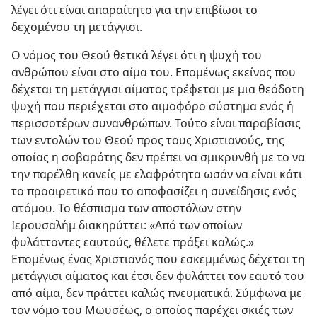
λέγει ότι είναι απαραίτητο για την επιβίωσι το
δεχομένου τη μετάγγισι.
Ο νόμος του Θεού θετικά λέγει ότι η ψυχή του
ανθρώπου είναι στο αίμα του. Επομένως εκείνος που
δέχεται τη μετάγγισι αίματος τρέφεται με μια θεόδοτη
ψυχή που περιέχεται στο αιμοφόρο σύστημα ενός ή
περισσοτέρων συνανθρώπων. Τούτο είναι παραβίασις
των εντολών του Θεού προς τους Χριστιανούς, της
οποίας η σοβαρότης δεν πρέπει να σμικρυνθή με το να
την παρέλθη κανείς με ελαφρότητα ωσάν να είναι κάτι
το προαιρετικό που το αποφασίζει η συνείδησις ενός
ατόμου. Το θέσπισμα των αποστόλων στην
Ιερουσαλήμ διακηρύττει: «Από των οποίων
φυλάττοντες εαυτούς, θέλετε πράξει καλώς.»
Επομένως ένας Χριστιανός που εσκεμμένως δέχεται τη
μετάγγισι αίματος και έτσι δεν φυλάττει τον εαυτό του
από αίμα, δεν πράττει καλώς πνευματικά. Σύμφωνα με
τον νόμο του Μωυσέως, ο οποίος παρέχει σκιές των