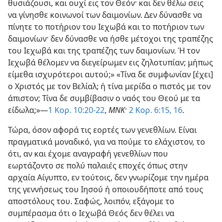
θυσιάζουσι, και ουχί εις τον Θεόν· και δεν θέλω σεις
να γίνησθε κοινωνοί των δαιμονίων. Δεν δύνασθε να
πίνητε το ποτήριον του Ιεχωβά και το ποτήριον των
δαιμονίων· δεν δύνασθε να ήσθε μέτοχοι της τραπέζης
του Ιεχωβά και της τραπέζης των δαιμονίων. Ή τον
Ιεχωβά θέλομεν να διεγείρωμεν εις ζηλοτυπίαν; μήπως
είμεθα ισχυρότεροι αυτού;» «Τίνα δε συμφωνίαν [έχει]
ο Χριστός με τον Βελίαλ; ή τίνα μερίδα ο πιστός με τον
άπιστον; Τίνα δε συμβίβασιν ο ναός του Θεού με τα
είδωλα;»​—
1 Κορ. 10:20-22
,
ΜΝΚ
·
2 Κορ. 6:15, 16
.
Τώρα, όσον αφορά τις εορτές των γενεθλίων. Είναι
πραγματικά μοναδικό, για να πούμε το ελάχιστον, το
ότι, αν και έχομε αναγραφή γενεθλίων που
εωρτάζοντο σε πολύ παλαιές εποχές όπως στην
αρχαία Αίγυπτο, εν τούτοις, δεν γνωρίζομε την ημέρα
της γεννήσεως του Ιησού ή οποιουδήποτε από τους
αποστόλους του. Σαφώς, λοιπόν, εξάγομε το
συμπέρασμα ότι ο Ιεχωβά Θεός δεν θέλει να