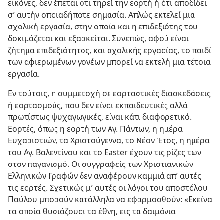
εικόνες, δεν έπεται ότι τηρεί την εορτή ή ότι αποδίδει
σ’ αυτήν οποιαδήποτε σημασία. Απλώς εκτελεί μια
σχολική εργασία, στην οποία και η επιδεξιότης του
δοκιμάζεται και εξασκείται. Συνεπώς, αφού είναι
ζήτημα επιδεξιότητος, και σχολικής εργασίας, το παιδί
των αφιερωμένων γονέων μπορεί να εκτελή μια τέτοια
εργασία.
Εν τούτοις, η συμμετοχή σε εορταστικές διασκεδάσεις
ή εορτασμούς, που δεν είναι εκπαιδευτικές αλλά
πρωτίστως ψυχαγωγικές, είναι κάτι διαφορετικό.
Εορτές, όπως η εορτή των Αγ. Πάντων, η ημέρα
Ευχαριστιών, τα Χριστούγεννα, το Νέον Έτος, η ημέρα
του Αγ. Βαλεντίνου και το Easter έχουν τις ρίζες των
στον παγανισμό. Οι συγγραφείς των Χριστιανικών
Ελληνικών Γραφών δεν αναφέρουν καμμιά απ’ αυτές
τις εορτές. Σχετικώς μ’ αυτές οι λόγοι του αποστόλου
Παύλου μπορούν κατάλληλα να εφαρμοσθούν: «Εκείνα
τα οποία θυσιάζουσι τα έθνη, εις τα δαιμόνια