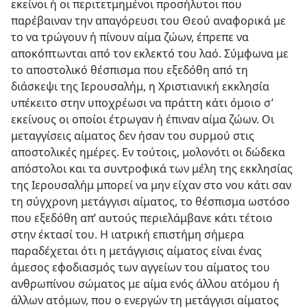
εκείνοι ή οι περιτετμημένοι προσήλυτοι που
παρέβαιναν την απαγόρευσι του Θεού αναφορικά με
το να τρώγουν ή πίνουν αίμα ζώων, έπρεπε να
αποκόπτωνται από τον εκλεκτό του λαό. Σύμφωνα με
το αποστολικό θέσπισμα που εξεδόθη από τη
διάσκεψι της Ιερουσαλήμ, η Χριστιανική εκκλησία
υπέκειτο στην υποχρέωσι να πράττη κάτι όμοιο σ’
εκείνους οι οποίοι έτρωγαν ή έπιναν αίμα ζώων. Οι
μεταγγίσεις αίματος δεν ήσαν του συρμού στις
αποστολικές ημέρες. Εν τούτοις, μολονότι οι δώδεκα
απόστολοι και τα συντροφικά των μέλη της εκκλησίας
της Ιερουσαλήμ μπορεί να μην είχαν στο νου κάτι σαν
τη σύγχρονη μετάγγισι αίματος, το θέσπισμα ωστόσο
που εξεδόθη απ’ αυτούς περιελάμβανε κάτι τέτοιο
στην έκτασί του. Η ιατρική επιστήμη σήμερα
παραδέχεται ότι η μετάγγισις αίματος είναι ένας
άμεσος εφοδιασμός των αγγείων του αίματος του
ανθρωπίνου σώματος με αίμα ενός άλλου ατόμου ή
άλλων ατόμων, που ο ενεργών τη μετάγγισι αίματος