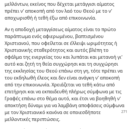
μελλόντων, εκείνος που δέχεται μετάγγισι αίματος
πρέπει ν’ αποκοπή από τον λαό του Θεού με το ν’
αποχωρισθή ή τεθή έξω από επικοινωνία.
Αν η αποδοχή μεταγγίσεως αίματος είναι το πρώτο
παράπτωμα ενός αφιερωμένου, βαπτισμένου
Χριστιανού, που οφείλεται σε έλλειψι ωριμότητας ή
Χριστιανικής σταθερότητος και αυτός βλέπη το
σφάλμα της ενεργείας του και λυπάται και μετανοή γι’
αυτό και ζητή τη θεία συγχώρησι και τη συγχώρησι
της εκκλησίας του Θεού επάνω στη γη, τότε πρέπει να
του εκδηλωθή έλεος και δεν είναι ανάγκη ν’ αποκοπή
από την επικοινωνία. Χρειάζεται να τεθή κάτω από
επιτήρησι και να εκπαιδευθή πλήρως σύμφωνα με τις
Γραφές επάνω στο θέμα αυτό, και έτσι να βοηθηθή ν’
αποκτήση δύναμι για να λαμβάνη αποφάσεις σύμφωνα
με τον Χριστιανικό κανόνα σε οποιεσδήποτε
μελλοντικές περιπτώσεις.