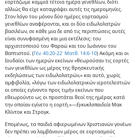
εορτάζωμε καμμιά τέτοια ημέρα γενεθλίων, διότι
αλλιώς θα είχε καταγράψει αυτές τις ημερομηνίες.
Στον λόγο του μόνον δύο ημέρες εορτασμού
γενεθλίων αναφέρονται, και οι δύο ειδωλολατρών
βασιλέων, σε κάθε μια δε από τις περιπτώσεις αυτές
είναι συνυφασμένη και μια εκτέλεσις: του
αρχισιτοποιού του Φαραώ και του Ιωάννου του
Βαπτιστού. (
Γέν. 40:20-22·
Ματθ. 14:6-10
) Ακόμη και οι
Ιουδαίοι των ημερών εκείνων «θεωρούσαν τις εορτές
των γενεθλίων ως μέρος της θρησκευτικής
εκδηλώσεως των ειδωλολατρών,» και αυτό, χωρίς
αμφιβολία, «λόγω των ειδωλολατρικών ιεροτελεστιών
οι οποίες εγίνοντο προς τιμήν εκείνων που
εθεωρούντο ως οι προστάται θεοί της ημέρας κατά
την οποίαν εγίνετο η εορτή.»​—
Εγκυκλοπαιδεία
Μακ
Κλίντοκ και Στρογκ.
Επομένως, τα παιδιά αφιερωμένων Χριστιανών γονέων
δεν πρέπει να λαμβάνουν μέρος σε εορτασμούς