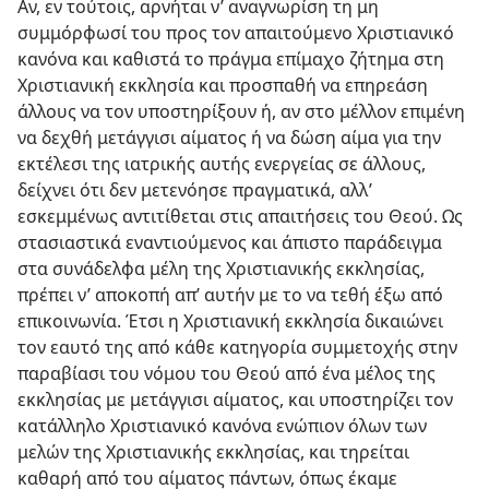
Αν, εν τούτοις, αρνήται ν’ αναγνωρίση τη μη
συμμόρφωσί του προς τον απαιτούμενο Χριστιανικό
κανόνα και καθιστά το πράγμα επίμαχο ζήτημα στη
Χριστιανική εκκλησία και προσπαθή να επηρεάση
άλλους να τον υποστηρίξουν ή, αν στο μέλλον επιμένη
να δεχθή μετάγγισι αίματος ή να δώση αίμα για την
εκτέλεσι της ιατρικής αυτής ενεργείας σε άλλους,
δείχνει ότι δεν μετενόησε πραγματικά, αλλ’
εσκεμμένως αντιτίθεται στις απαιτήσεις του Θεού. Ως
στασιαστικά εναντιούμενος και άπιστο παράδειγμα
στα συνάδελφα μέλη της Χριστιανικής εκκλησίας,
πρέπει ν’ αποκοπή απ’ αυτήν με το να τεθή έξω από
επικοινωνία. Έτσι η Χριστιανική εκκλησία δικαιώνει
τον εαυτό της από κάθε κατηγορία συμμετοχής στην
παραβίασι του νόμου του Θεού από ένα μέλος της
εκκλησίας με μετάγγισι αίματος, και υποστηρίζει τον
κατάλληλο Χριστιανικό κανόνα ενώπιον όλων των
μελών της Χριστιανικής εκκλησίας, και τηρείται
καθαρή από του αίματος πάντων, όπως έκαμε