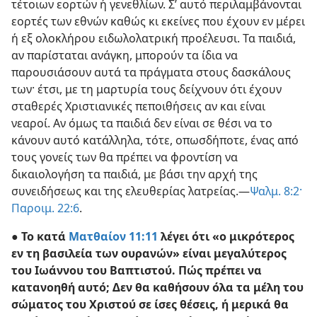
τέτοιων εορτών ή γενεθλίων. Σ’ αυτό περιλαμβάνονται
εορτές των εθνών καθώς κι εκείνες που έχουν εν μέρει
ή εξ ολοκλήρου ειδωλολατρική προέλευσι. Τα παιδιά,
αν παρίσταται ανάγκη, μπορούν τα ίδια να
παρουσιάσουν αυτά τα πράγματα στους δασκάλους
των· έτσι, με τη μαρτυρία τους δείχνουν ότι έχουν
σταθερές Χριστιανικές πεποιθήσεις αν και είναι
νεαροί. Αν όμως τα παιδιά δεν είναι σε θέσι να το
κάνουν αυτό κατάλληλα, τότε, οπωσδήποτε, ένας από
τους γονείς των θα πρέπει να φροντίση να
δικαιολογήση τα παιδιά, με βάσι την αρχή της
συνειδήσεως και της ελευθερίας λατρείας.​—
Ψαλμ. 8:2·
Παροιμ. 22:6
.
● Το κατά
Ματθαίον 11:11
λέγει ότι «ο μικρότερος
εν τη βασιλεία των ουρανών» είναι μεγαλύτερος
του Ιωάννου του Βαπτιστού. Πώς πρέπει να
κατανοηθή αυτό; Δεν θα καθήσουν όλα τα μέλη του
σώματος του Χριστού σε ίσες θέσεις, ή μερικά θα