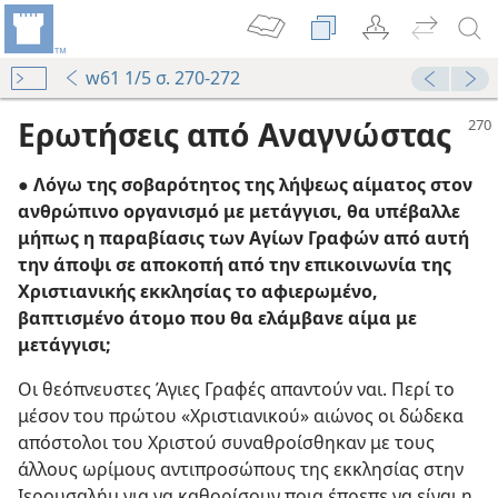
w61 1/5 σ. 270-272
Ερωτήσεις από Αναγνώστας
● Λόγω της σοβαρότητος της λήψεως αίματος στον
ανθρώπινο οργανισμό με μετάγγισι, θα υπέβαλλε
μήπως η παραβίασις των Αγίων Γραφών από αυτή
την άποψι σε αποκοπή από την επικοινωνία της
Χριστιανικής εκκλησίας το αφιερωμένο,
βαπτισμένο άτομο που θα ελάμβανε αίμα με
μετάγγισι;
Οι θεόπνευστες Άγιες Γραφές απαντούν ναι. Περί το
μέσον του πρώτου «Χριστιανικού» αιώνος οι δώδεκα
απόστολοι του Χριστού συναθροίσθηκαν με τους
άλλους ωρίμους αντιπροσώπους της εκκλησίας στην
Ιερουσαλήμ για να καθορίσουν ποια έπρεπε να είναι η