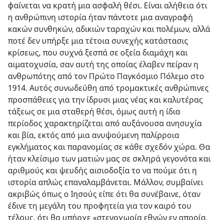
φαίνεται να κρατή μια ασφαλή θέσι. Είναι αλήθεια ότι
η ανθρώπινη ιστορία ήταν πάντοτε μια αναγραφή
κακών συνθηκών, αδικιών ταραχών και πολέμων, αλλά
ποτέ δεν υπήρξε μια τέτοια συνεχής κατάστασις
κρίσεως, που συχνά ξεσπά σε οξεία διαμάχη και
αιματοχυσία, σαν αυτή της οποίας έλαβεν πείραν η
ανθρωπότης από τον Πρώτο Παγκόσμιο Πόλεμο στο
1914. Αυτός συνωδεύθη από τρομακτικές ανθρώπινες
προσπάθειες για την ίδρυσι μιας νέας και καλυτέρας
τάξεως σε μια σταθερή θέσι, όμως αυτή η ίδια
περίοδος χαρακτηρίζεται από αυξάνουσα ανησυχία
και βία, εκτός από μια ανυψούμενη παλίρροια
εγκλήματος και παρανομίας σε κάθε σχεδόν χώρα. Θα
ήταν κλείσιμο των ματιών μας σε σκληρά γεγονότα και
αριθμούς και ψευδής αισιοδοξία το να πούμε ότι η
ιστορία απλώς επαναλαμβάνεται. Μάλλον, συμβαίνει
ακριβώς όπως ο Ιησούς είπε ότι θα συνέβαινε, όταν
έδινε τη μεγάλη του προφητεία για τον καιρό του
τέλους, ότι θα υπήρχε «στενοχωρία εθνών εν απορία,