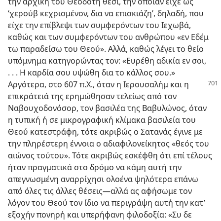
την αρχική του Θεόδοτη θέσι, την οποίαν είχε ως
‘χερούβ κεχρισμένον, δια να επισκιάζη’, δηλαδή, που
είχε την επίβλεψι των συμφερόντων του Ιεχωβά,
καθώς και των συμφερόντων του ανθρώπου «εν Εδέμ
τω παραδείσω του Θεού». Αλλά, καθώς λέγει το θείο
υπόμνημα κατηγορώντας τον: «Ευρέθη αδικία εν σοι,
. . . Η καρδία σου υψώθη δια το κάλλος σου.»
Αργότερα, στο 607 π.Χ.,
όταν η Ιερουσαλήμ και η
επικράτειά της ερημώθησαν τελείως από τον
Ναβουχοδονόσορ, τον βασιλέα της Βαβυλώνος, όταν
η τυπική ή σε μικρογραφική κλίμακα βασιλεία του
Θεού κατεστράφη, τότε ακριβώς ο Σατανάς έγινε με
την πληρέστερη έννοια ο αδιαφιλονείκητος «θεός του
αιώνος τούτου». Τότε ακριβώς εσκέφθη ότι επί τέλους
ήταν πραγματικά στο δρόμο να κάμη αυτή την
απεγνωσμένη αναρρίχησι ολοένα ψηλότερα επάνω
από όλες τις άλλες θέσεις​—αλλά ας αφήσωμε τον
λόγον του Θεού τον ίδιο να περιγράψη αυτή την κατ’
εξοχήν πονηρή και υπερήφανη φιλοδοξία: «Συ δε