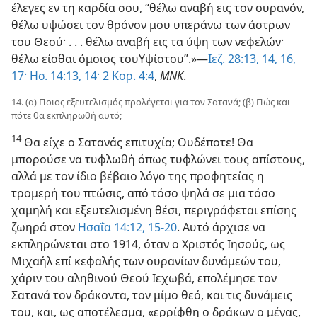
έλεγες εν τη καρδία σου, “θέλω αναβή εις τον ουρανόν,
θέλω υψώσει τον θρόνον μου υπεράνω των άστρων
του Θεού· . . . θέλω αναβή εις τα ύψη των νεφελών·
θέλω είσθαι όμοιος τουΥψίστου”.»​—
Ιεζ. 28:13, 14,
16,
17·
Ησ. 14:13, 14·
2 Κορ. 4:4
,
ΜΝΚ
.
14. (α) Ποιος εξευτελισμός προλέγεται για τον Σατανά; (β) Πώς και
πότε θα εκπληρωθή αυτό;
14
Θα είχε ο Σατανάς επιτυχία; Ουδέποτε! Θα
μπορούσε να τυφλωθή όπως τυφλώνει τους απίστους,
αλλά με τον ίδιο βέβαιο λόγο της προφητείας η
τρομερή του πτώσις, από τόσο ψηλά σε μια τόσο
χαμηλή και εξευτελισμένη θέσι, περιγράφεται επίσης
ζωηρά στον
Ησαΐα 14:12,
15-20
. Αυτό άρχισε να
εκπληρώνεται στο 1914, όταν ο Χριστός Ιησούς, ως
Μιχαήλ επί κεφαλής των ουρανίων δυνάμεών του,
χάριν του αληθινού Θεού Ιεχωβά, επολέμησε τον
Σατανά τον δράκοντα, τον μίμο θεό, και τις δυνάμεις
του, και, ως αποτέλεσμα, «ερρίφθη ο δράκων ο μέγας,