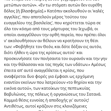
μετώπων αυτών». «Εν τω στόματι αυτών δεν ευρέθη
δόλος [ή βλασφημία].» Κατόπιν ακολουθούν οι ‘καλές
αγγελίες’, που αποτελούν μέρος ‘τούτου του
ευαγγελίου της βασιλείας’, που κηρύττεται τώρα σε
όλο τον κόσμο από τους μάρτυρας του Ιεχωβά, οι
οποίοι αναγγέλλουν την ορθή πορεία, που πρέπει όλοι
ν’ ακολουθήσουν αν θέλουν να κρατήσουν τη θέσι
των: «Φοβήθητε τον Θεόν, και δότε δόξαν εις αυτόν,
διότι ήλθεν η ώρα της κρίσεως αυτού· και
προσκυνήσατε τον ποιήσαντα τον ουρανόν και την γην
και την θάλασσαν και τας πηγάς των υδάτων.» Αμέσως
έπειτα απ’ αυτό αναγγέλλεται η κρίσις, που
αναφέρεται δυο φορές για έμφασι ως ερχόμενη
εναντίον εκείνων που λατρεύουν «το θηρίον και την
εικόνα αυτού», των κατοίκων της πεπτωκυίας
Βαβυλώνος, της πόλεως ή οργανώσεως του Σατανά.
Καμμιά θέσις ευνοίας ή αποδοχής γι’ αυτούς!
Αντιθέτως, αυτοί κράζουν στις κλονιζόμενες