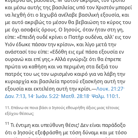
και μέσω αυτής της βασιλείας υπό τον Χριστόν μπορεί
να λεχθή ότι ο Ιεχωβά ανέλαβε βασιλική εξουσία, και
με αυτό ακριβώς το μέσον θα βεβαιώση το κύρος του
με όχι ασαφείς όρους. Ο Ιησούς, όταν ήταν στη γη,
είπε: «Επειδή ουδέ κρίνει ο Πατήρ ουδένα, αλλ’ εις τον
Υιόν έδωκε πάσαν την κρίσιν», και λίγο μετά την
ανάστασί του είπε: «Εδόθη εις εμέ πάσα εξουσία εν
ουρανώ και επί γης.» Αλλά εγνώριζε ότι θα έπρεπε
πρώτα να καθήση και να περιμένη στα δεξιά του
πατρός του ως τον ωρισμένο καιρό για να λάβη την
κυριαρχία και βασιλεία προτού εξασκήση αυτή την
εξουσία και εκτελέση αυτή την κρίσι.​—
Λουκ. 21:27·
Δαν. 7:13, 14·
Ιωάν. 5:22·
Ματθ. 28:18·
Ψαλμ. 110:1
.
11. Επάνω σε ποια βάσι ο Ιησούς εθεωρήθη άξιος μιας τέτοιας
εξόχου θέσεως;
11
Τι έντιμη και υπεύθυνη θέσις! Δεν είναι παράδοξο
ότι ο Ιησούς εξεφράσθη με τόση δύναμι και με τόσο