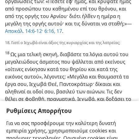
οργανώσεις των: «Πέσετε εφ’ ημάς, και κρύψατε ημάς
από προσώπου του καθημένου επί του θρόνου, και
από της οργής του Αρνίου· διότι ήλθεν η ημέρα η
μεγάλη της οργής αυτού· και τις δύναται να σταθή;»​—
Αποκάλ. 14:6-12·
6:16, 17
.
18. Γιατί ο Ιεχωβά είναι άξιος της κυριαρχίας και της λατρείας;
18
Ως μια τελική σκηνή, διαβάστε τα λόγια αυτού του
μεγαλειώδους άσματος που ψάλλεται από εκείνους
«οίτινες ενίκησαν κατά του θηρίου και κατά της
εικόνος αυτού», λέγοντες: «Μεγάλα και θαυμαστά τα
έργα σου, Ιεχωβά Θεέ, Παντοκράτωρ· δίκαιαι και
αληθιναί αι οδοί σου, βασιλεύ των αιώνων. Τις δεν
θέλει σε φοβηθή, πραγματικά, Ιεχωβά, και δοξάσει το
όνομά σου; [γιατί;] διότι είσαι μόνος όσιος· διότι πάντα
Ρυθμίσεις Απορρήτου
τα έθνη θέλουσιν ελθεί και προσκυνήσει ενώπιόν σου·
διότι τα δικαιώματά σου εφανερώθησαν.» Ο Ιεχωβά
Για να σας προσφέρουμε την καλύτερη δυνατή
είναι άξιος πράγματι να κρατή την κυριαρχία και να
εμπειρία χρήσης, χρησιμοποιούμε cookies και
λάβη τη λατρεία.​—
Αποκάλ. 15:2-4,
ΜΝΚ
.
παρόμοιες τεχνολογίες. Ορισμένα cookies είναι