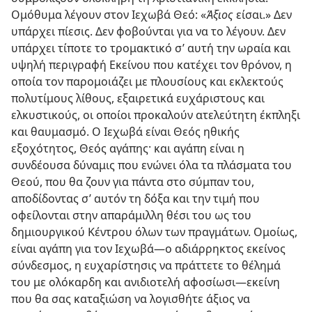
Ομόθυμα λέγουν στον Ιεχωβά Θεό: «
Άξιος
είσαι.» Δεν
υπάρχει πίεσις. Δεν φοβούνται για να το λέγουν. Δεν
υπάρχει τίποτε το τρομακτικό σ’ αυτή την ωραία και
υψηλή περιγραφή Εκείνου που κατέχει τον θρόνον, η
οποία τον παρομοιάζει με πλουσίους και εκλεκτούς
πολυτίμους λίθους, εξαιρετικά ευχάριστους και
ελκυστικούς, οι οποίοι προκαλούν ατελεύτητη έκπληξι
και θαυμασμό. Ο Ιεχωβά είναι Θεός ηθικής
εξοχότητος, Θεός αγάπης· και αγάπη είναι η
συνδέουσα δύναμις που ενώνει όλα τα πλάσματα του
Θεού, που θα ζουν για πάντα στο σύμπαν του,
αποδίδοντας σ’ αυτόν τη δόξα και την τιμή που
οφείλονται στην απαράμιλλη θέσι του ως του
δημιουργικού Κέντρου όλων των πραγμάτων. Ομοίως,
είναι αγάπη για τον Ιεχωβά​—ο αδιάρρηκτος εκείνος
σύνδεσμος, η ευχαρίστησις να πράττετε το θέλημά
του με ολόκαρδη και ανιδιοτελή αφοσίωσι—​εκείνη
που θα σας καταξιώση να λογισθήτε άξιος να