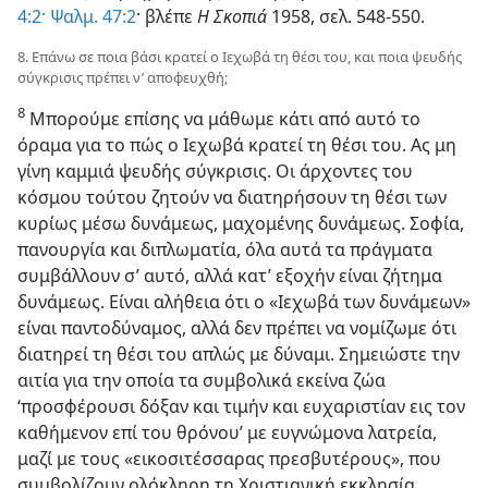
4:2·
Ψαλμ. 47:2
· βλέπε
Η Σκοπιά
1958, σελ. 548-550.
8. Επάνω σε ποια βάσι κρατεί ο Ιεχωβά τη θέσι του, και ποια ψευδής
σύγκρισις πρέπει ν’ αποφευχθή;
8
Μπορούμε επίσης να μάθωμε κάτι από αυτό το
όραμα για το πώς ο Ιεχωβά κρατεί τη θέσι του. Ας μη
γίνη καμμιά ψευδής σύγκρισις. Οι άρχοντες του
κόσμου τούτου ζητούν να διατηρήσουν τη θέσι των
κυρίως μέσω δυνάμεως, μαχομένης δυνάμεως. Σοφία,
πανουργία και διπλωματία, όλα αυτά τα πράγματα
συμβάλλουν σ’ αυτό, αλλά κατ’ εξοχήν είναι ζήτημα
δυνάμεως. Είναι αλήθεια ότι ο «Ιεχωβά των δυνάμεων»
είναι παντοδύναμος, αλλά δεν πρέπει να νομίζωμε ότι
διατηρεί τη θέσι του απλώς με δύναμι. Σημειώστε την
αιτία για την οποία τα συμβολικά εκείνα ζώα
‘προσφέρουσι δόξαν και τιμήν και ευχαριστίαν εις τον
καθήμενον επί του θρόνου’ με ευγνώμονα λατρεία,
μαζί με τους «εικοσιτέσσαρας πρεσβυτέρους», που
συμβολίζουν ολόκληρη τη Χριστιανική εκκλησία.