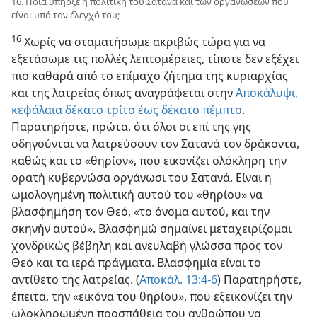
16. Ποια υπήρξε η πολιτική του Σατανά και των οργανώσεων που
είναι υπό τον έλεγχό του;
16
Χωρίς να σταματήσωμε ακριβώς τώρα για να
εξετάσωμε τις πολλές λεπτομέρειες, τίποτε δεν εξέχει
πιο καθαρά από το επίμαχο ζήτημα της κυριαρχίας
και της λατρείας όπως αναγράφεται στην
Αποκάλυψι,
κεφάλαια δέκατο τρίτο έως δέκατο πέμπτο
.
Παρατηρήστε, πρώτα, ότι όλοι οι επί της γης
οδηγούνται να λατρεύσουν τον Σατανά τον δράκοντα,
καθώς και το «θηρίον», που εικονίζει ολόκληρη την
ορατή κυβερνώσα οργάνωσι του Σατανά. Είναι η
ωμολογημένη πολιτική αυτού του «θηρίου» να
βλασφημήση τον Θεό, «το όνομα αυτού, και την
σκηνήν αυτού». Βλασφημώ σημαίνει μεταχειρίζομαι
χονδρικώς βέβηλη και ανευλαβή γλώσσα προς τον
Θεό και τα ιερά πράγματα. Βλασφημία είναι το
αντίθετο της λατρείας. (
Αποκάλ. 13:4-6
) Παρατηρήστε,
έπειτα, την «εικόνα του θηρίου», που εξεικονίζει την
ωλοκληρωμένη προσπάθεια του ανθρώπου να