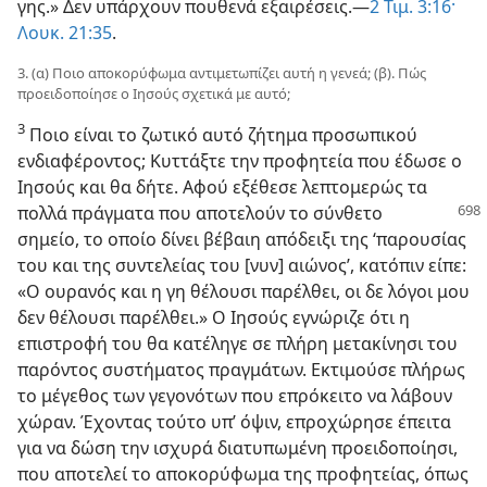
γης.» Δεν υπάρχουν πουθενά εξαιρέσεις.​—
2 Τιμ. 3:16·
Λουκ. 21:35
.
3. (α) Ποιο αποκορύφωμα αντιμετωπίζει αυτή η γενεά; (β). Πώς
προειδοποίησε ο Ιησούς σχετικά με αυτό;
3
Ποιο είναι το ζωτικό αυτό ζήτημα προσωπικού
ενδιαφέροντος; Κυττάξτε την προφητεία που έδωσε ο
Ιησούς και θα δήτε. Αφού εξέθεσε λεπτομερώς τα
πολλά πράγματα που αποτελούν
το σύνθετο
σημείο, το οποίο δίνει βέβαιη απόδειξι της ‘παρουσίας
του και της συντελείας του [νυν] αιώνος’, κατόπιν είπε:
«Ο ουρανός και η γη θέλουσι παρέλθει, οι δε λόγοι μου
δεν θέλουσι παρέλθει.» Ο Ιησούς εγνώριζε ότι η
επιστροφή του θα κατέληγε σε πλήρη μετακίνησι του
παρόντος συστήματος πραγμάτων. Εκτιμούσε πλήρως
το μέγεθος των γεγονότων που επρόκειτο να λάβουν
χώραν. Έχοντας τούτο υπ’ όψιν, επροχώρησε έπειτα
για να δώση την ισχυρά διατυπωμένη προειδοποίησι,
που αποτελεί το αποκορύφωμα της προφητείας, όπως