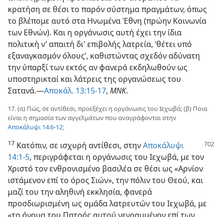
κρατήση σε θέσι το παρόν σύστημα πραγμάτων, όπως
το βλέπομε αυτό στα Ηνωμένα Έθνη (πρώην Κοινωνία
των Εθνών). Και η οργάνωσις αυτή έχει την ίδια
πολιτική ν’ απαιτή δι’ επιβολής λατρεία, ‘θέτει υπό
εξαναγκασμόν όλους’, καθιστώντας σχεδόν αδύνατη
την ύπαρξί των εκτός αν φανερά εκδηλωθούν ως
υποστηρικταί και λάτρεις της οργανώσεως του
Σατανά.​—
Αποκάλ. 13:15-17
,
ΜΝΚ
.
17. (α) Πώς, σε αντίθεσι, προεξέχει η οργάνωσις του Ιεχωβά; (β) Ποια
είναι η σημασία των αγγελμάτων που αναγράφονται στην
Αποκάλυψι 14:6-12
;
17
Κατόπιν, σε ισχυρή αντίθεσι, στην
Αποκάλυψι
14:1-5
, περιγράφεται η οργάνωσις του Ιεχωβά, με τον
Χριστό τον ενθρονισμένο βασιλέα σε θέσι ως «Αρνίον
ιστάμενον επί το όρος Σιών», την πόλιν του Θεού, και
μαζί του την αληθινή εκκλησία, φανερά
προσδιωρισμένη ως ομάδα λατρευτών του Ιεχωβά, με
«το όνομα του Πατρός αυτού γεγραμμένον επί των