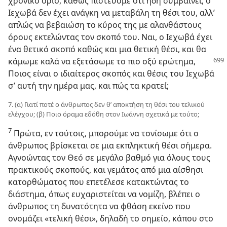
χρονικό όριο, καθώς πιστεύομε ότι ήδη συμβαίνει, ο
Ιεχωβά δεν έχει ανάγκη να μεταβάλη τη θέσι του, αλλ’
απλώς να βεβαιώση το κύρος της με αλανθάστους
όρους εκτελώντας τον σκοπό του. Ναι, ο Ιεχωβά έχει
ένα θετικό σκοπό καθώς και μια θετική θέσι, και θα
κάμωμε καλά να εξετάσωμε το πιο οξύ ερώτημα,
Ποιος είναι ο ιδιαίτερος σκοπός και θέσις του Ιεχωβά
σ’ αυτή την ημέρα μας, και πώς τα κρατεί;
7. (α) Γιατί ποτέ ο άνθρωπος δεν θ’ αποκτήση τη θέσι του τελικού
ελέγχου; (β) Ποιο όραμα εδόθη στον Ιωάννη σχετικά με τούτο;
7
Πρώτα, εν τούτοις, μπορούμε να τονίσωμε ότι ο
άνθρωπος βρίσκεται σε μια εκπληκτική θέσι σήμερα.
Αγνοώντας τον Θεό σε μεγάλο βαθμό για όλους τους
πρακτικούς σκοπούς, και γεμάτος από μια αίσθησι
κατορθώματος που επετέλεσε κατακτώντας το
διάστημα, όπως ευχαριστείται να νομίζη, βλέπει ο
άνθρωπος τη δυνατότητα να φθάση εκείνο που
ονομάζει «τελική θέσι», δηλαδή το σημείο, κάπου στο