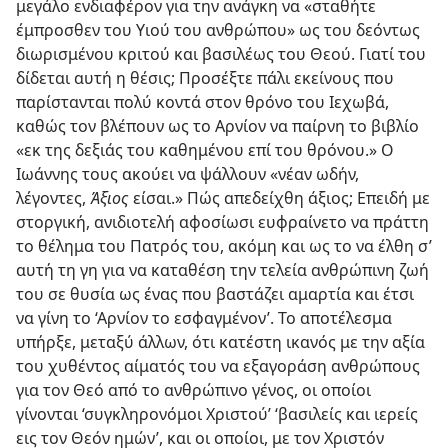
μεγάλο ενδιαφέρον για την ανάγκη να «σταθήτε
έμπροσθεν του Υιού του ανθρώπου» ως του δεόντως
διωρισμένου κριτού και βασιλέως του Θεού. Γιατί του
δίδεται αυτή η θέσις; Προσέξτε πάλι εκείνους που
παρίστανται πολύ κοντά στον θρόνο του Ιεχωβά,
καθώς τον βλέπουν ως το Αρνίον να παίρνη το βιβλίο
«εκ της δεξιάς του καθημένου επί του θρόνου.» Ο
Ιωάννης τους ακούει να ψάλλουν «νέαν ωδήν,
λέγοντες,
Άξιος
είσαι.» Πώς απεδείχθη άξιος; Επειδή με
στοργική, ανιδιοτελή αφοσίωσι ευφραίνετο να πράττη
το θέλημα του Πατρός του, ακόμη και ως το να έλθη σ’
αυτή τη γη για να καταθέση την τελεία ανθρώπινη ζωή
του σε θυσία ως ένας που βαστάζει αμαρτία και έτσι
να γίνη το ‘Αρνίον το εσφαγμένον’. Το αποτέλεσμα
υπήρξε, μεταξύ άλλων, ότι κατέστη ικανός με την αξία
του χυθέντος αίματός του να εξαγοράση ανθρώπους
για τον Θεό από το ανθρώπινο γένος, οι οποίοι
γίνονται ‘συγκληρονόμοι Χριστού’ ‘βασιλείς και ιερείς
εις τον Θεόν ημών’, και οι οποίοι, με τον Χριστόν