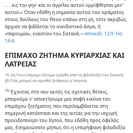
. . . εις την γην· και οι άγγελοι αυτού ερρίφθησαν μετ’
αυτού.» Όταν εδόθη η σημασία αυτού του οράματος
στους δούλους του Θεού επάνω στη γη, τότε ακριβώς
άρχισε να ψάλλεται το ονειδιστικό άσμα, ή
«παροιμία», εναντίον του Σατανά.​—
Αποκάλ. 12:9·
Ησ.
14:4
.
ΕΠΙΜΑΧΟ ΖΗΤΗΜΑ ΚΥΡΙΑΡΧΙΑΣ ΚΑΙ
ΛΑΤΡΕΙΑΣ
15. (α) Ποιο επίμαχο ζήτημα ηγέρθη από τη φιλοδοξία του Σατανά;
(β) Πώς μπορεί να ορισθή Γραφικώς η λατρεία;
15
Έχοντας στο νου αυτές τις σχετικές θέσεις,
μπορούμε ν’ αποκτήσωμε μια σαφή εικόνα του
επιμάχου ζητήματος που περιλαμβάνεται στη
σημερινή κατάστασι και της αιτίας για την ισχυρή
προειδοποίησι του Ιησού, που εδόθη προς όφελός
μας. Εσημειώσατε μήπως ότι η υπερήφανη φιλοδοξία