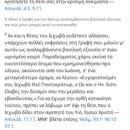
κρατήσετε τη θέσι σας στην κρίσιμη δοκιμασία.​—
Αποκάλ. 4:3,
9-11
.
9. Μιλεί η Γραφή για τον Θεό ως αναλαμβάνοντα βασιλική εξουσία,
και πώς μόνο μπορεί αυτό να κατανοηθή;
9
Αν και η θέσις του Ιεχωβά ουδέποτε αλλάσσει,
υπάρχουν πολλές εκφράσεις στη Γραφή που μιλούν γι’
αυτόν ως αναλαμβάνοντα βασιλική εξουσία σ’ έναν
ωρισμένο καιρό. Παραδείγματος χάριν, εκείνα τα
εικοσιτέσσερα άτομα που εμνημονεύθησαν προ
ολίγου, ακούονται από τον Ιωάννη, σ’ ένα
μεταγενέστερο όραμα, να λέγουν: «Ευχαριστούμέν
σοι, Ιεχωβά Θεέ Παντοκράτωρ, ο Ων και ο Ην· διότι
έλαβες την δύναμίν σου την μεγάλην, και
εβασίλευσας.» Για να έχωμε την ορθή κατανόησι
τούτου, πρέπει να λάβωμε υπ’ όψι τη θέσι που ο
Ιεχωβά δίδει στον αγαπητό του Υιό, Ιησού Χριστό.​—
Αποκάλ. 11:17
,
ΜΝΚ
· βλέπε επίσης
Ψαλμ. 93:1·
96:10·
97:1
.