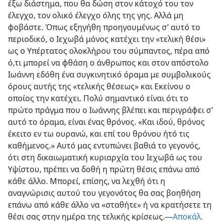
έξω διάστημα, που θα δώση στον κάτοχό του τον
έλεγχο, τον ολικό έλεγχο όλης της γης. Αλλά μη
φοβάστε. Όπως εξηγήθη προηγουμένως σ’ αυτό το
περιοδικό, ο Ιεχωβά μόνος κατέχει την «τελική θέσι»
ως ο Υπέρτατος ολοκλήρου του σύμπαντος, πέρα από
ό,τι μπορεί να φθάση ο άνθρωπος και στον απόστολο
Ιωάννη εδόθη ένα συγκινητικό όραμα με συμβολικούς
όρους αυτής της «τελικής θέσεως» και Εκείνου ο
οποίος την κατέχει. Πολύ σημαντικό είναι ότι το
πρώτο πράγμα που ο Ιωάννης βλέπει και περιγράφει σ’
αυτό το όραμα, είναι ένας θρόνος. «Και ιδού, θρόνος
έκειτο εν τω ουρανώ, και επί του θρόνου ήτό τις
καθήμενος.» Αυτό μας εντυπώνει βαθιά το γεγονός,
ότι στη δικαιωματική κυριαρχία του Ιεχωβά ως του
Υψίστου, πρέπει να δοθή η πρώτη θέσις επάνω από
κάθε άλλο. Μπορεί, επίσης, να λεχθή ότι η
αναγνώρισις αυτού του γεγονότος θα σας βοηθήση
επάνω από κάθε άλλο να «σταθήτε» ή να κρατήσετε τη
θέσι σας στην ημέρα της τελικής κρίσεως.​—
Αποκάλ.