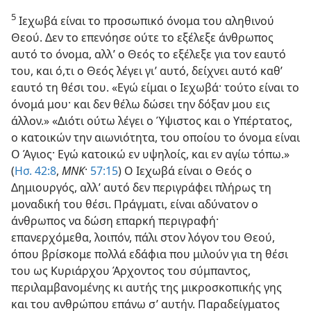
5
Ιεχωβά είναι το προσωπικό όνομα του αληθινού
Θεού. Δεν το επενόησε ούτε το εξέλεξε άνθρωπος
αυτό το όνομα, αλλ’ ο Θεός το εξέλεξε για τον εαυτό
του, και ό,τι ο Θεός λέγει γι’ αυτό, δείχνει αυτό καθ’
εαυτό τη θέσι του. «Εγώ είμαι ο Ιεχωβά· τούτο είναι το
όνομά μου· και δεν θέλω δώσει την δόξαν μου εις
άλλον.» «Διότι ούτω λέγει ο Ύψιστος και ο Υπέρτατος,
ο κατοικών την αιωνιότητα, του οποίου το όνομα είναι
Ο Άγιος· Εγώ κατοικώ εν υψηλοίς, και εν αγίω τόπω.»
(
Ησ. 42:8
,
ΜΝΚ
·
57:15
) Ο Ιεχωβά είναι ο Θεός ο
Δημιουργός, αλλ’ αυτό δεν περιγράφει πλήρως τη
μοναδική του θέσι. Πράγματι, είναι αδύνατον ο
άνθρωπος να δώση επαρκή περιγραφή·
επανερχόμεθα, λοιπόν, πάλι στον λόγον του Θεού,
όπου βρίσκομε πολλά εδάφια που μιλούν για τη θέσι
του ως Κυριάρχου Άρχοντος του σύμπαντος,
περιλαμβανομένης κι αυτής της μικροσκοπικής γης
και του ανθρώπου επάνω σ’ αυτήν. Παραδείγματος