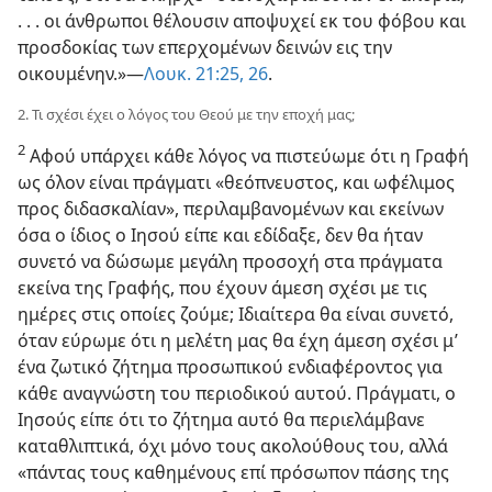
. . . οι άνθρωποι θέλουσιν αποψυχεί εκ του φόβου και
προσδοκίας των επερχομένων δεινών εις την
οικουμένην.»​—
Λουκ. 21:25, 26
.
2. Τι σχέσι έχει ο λόγος του Θεού με την εποχή μας;
2
Αφού υπάρχει κάθε λόγος να πιστεύωμε ότι η Γραφή
ως όλον είναι πράγματι «θεόπνευστος, και ωφέλιμος
προς διδασκαλίαν», περιλαμβανομένων και εκείνων
όσα ο ίδιος ο Ιησού είπε και εδίδαξε, δεν θα ήταν
συνετό να δώσωμε μεγάλη προσοχή στα πράγματα
εκείνα της Γραφής, που έχουν άμεση σχέσι με τις
ημέρες στις οποίες ζούμε; Ιδιαίτερα θα είναι συνετό,
όταν εύρωμε ότι η μελέτη μας θα έχη άμεση σχέσι μ’
ένα ζωτικό ζήτημα προσωπικού ενδιαφέροντος για
κάθε αναγνώστη του περιοδικού αυτού. Πράγματι, ο
Ιησούς είπε ότι το ζήτημα αυτό θα περιελάμβανε
καταθλιπτικά, όχι μόνο τους ακολούθους του, αλλά
«πάντας τους καθημένους επί πρόσωπον πάσης της