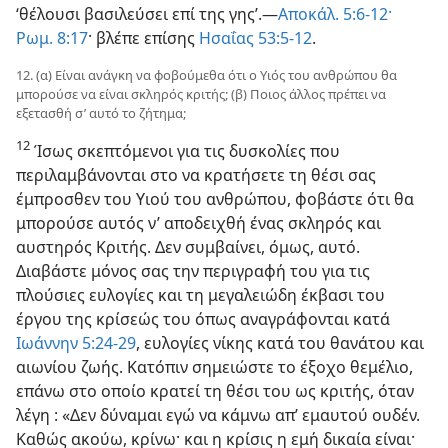
‘θέλουσι βασιλεύσει επί της γης’.​—
Αποκάλ. 5:6-12·
Ρωμ. 8:17
· βλέπε επίσης
Ησαΐας 53:5-12
.
12. (α) Είναι ανάγκη να φοβούμεθα ότι ο Υιός του ανθρώπου θα
μπορούσε να είναι σκληρός κριτής; (β) Ποιος άλλος πρέπει να
εξετασθή σ’ αυτό το ζήτημα;
12
Ίσως σκεπτόμενοι για τις δυσκολίες που
περιλαμβάνονται στο να κρατήσετε τη θέσι σας
έμπροσθεν του Υιού του ανθρώπου, φοβάστε ότι θα
μπορούσε αυτός ν’ αποδειχθή ένας σκληρός και
αυστηρός Κριτής. Δεν συμβαίνει, όμως, αυτό.
Διαβάστε μόνος σας την περιγραφή του για τις
πλούσιες ευλογίες και τη μεγαλειώδη έκβασι του
έργου της κρίσεώς του όπως αναγράφονται κατά
Ιωάννην 5:24-29
, ευλογίες νίκης κατά του θανάτου και
αιωνίου ζωής. Κατόπιν σημειώστε το έξοχο θεμέλιο,
επάνω στο οποίο κρατεί τη θέσι του ως κριτής, όταν
λέγη : «Δεν δύναμαι εγώ να κάμνω απ’ εμαυτού ουδέν.
Καθώς ακούω, κρίνω· και η κρίσις η εμή δικαία είναι·