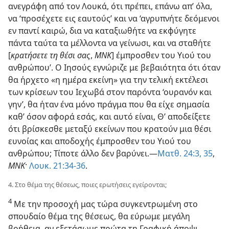
ανεγράφη από τον Λουκά, ότι πρέπει, επάνω απ’ όλα,
να ‘προσέχετε εις εαυτούς’ και να ‘αγρυπνήτε δεόμενοι
εν παντί καιρώ, δια να καταξιωθήτε να εκφύγητε
πάντα ταύτα τα μέλλοντα να γείνωσι, και να σταθήτε
[
κρατήσετε τη θέσι σας
,
ΜΝΚ
] έμπροσθεν του Υιού του
ανθρώπου’. Ο Ιησούς εγνώριζε με βεβαιότητα ότι όταν
θα ήρχετο «η ημέρα εκείνη» για την τελική εκτέλεσι
των κρίσεων του Ιεχωβά στον παρόντα ‘ουρανόν και
γην’, θα ήταν ένα μόνο πράγμα που θα είχε σημασία
καθ’ όσον αφορά εσάς, και αυτό είναι, Θ’ αποδείξετε
ότι βρίσκεσθε μεταξύ εκείνων που κρατούν μια θέσι
ευνοίας και αποδοχής έμπροσθεν του Υιού του
ανθρώπου; Τίποτε άλλο δεν βαρύνει.​—
Ματθ. 24:3,
35
,
ΜΝΚ
·
Λουκ. 21:34-36
.
4. Στο θέμα της θέσεως, ποιες ερωτήσεις εγείρονται;
4
Με την προσοχή μας τώρα συγκεντρωμένη στο
σπουδαίο θέμα της θέσεως, θα εύρωμε μεγάλη
βοήθεια, αν εξετάσωμε πρώτα τη Γραφική άποψι