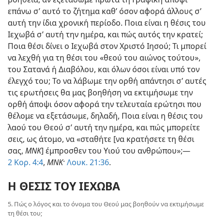
επάνω σ’ αυτό το ζήτημα καθ’ όσον αφορά άλλους σ’
αυτή την ίδια χρονική περίοδο. Ποια είναι η θέσις του
Ιεχωβά σ’ αυτή την ημέρα, και πώς αυτός την κρατεί;
Ποια θέσι δίνει ο Ιεχωβά στον Χριστό Ιησού; Τι μπορεί
να λεχθή για τη θέσι του «θεού του αιώνος τούτου»,
του Σατανά ή Διαβόλου, και όλων όσοι είναι υπό τον
έλεγχό του; Το να λάβωμε την ορθή απάντησι σ’ αυτές
τις ερωτήσεις θα μας βοηθήση να εκτιμήσωμε την
ορθή άποψι όσον αφορά την τελευταία ερώτησι που
θέλομε να εξετάσωμε, δηλαδή, Ποια είναι η θέσις του
λαού του Θεού σ’ αυτή την ημέρα, και πώς μπορείτε
σεις, ως άτομο, να «σταθήτε [να κρατήσετε τη θέσι
σας,
ΜΝΚ
] έμπροσθεν του Υιού του ανθρώπου»;​—
2 Κορ. 4:4
,
ΜΝΚ
·
Λουκ. 21:36
.
Η ΘΕΣΙΣ ΤΟΥ ΙΕΧΩΒΑ
5. Πώς ο λόγος και το όνομα του Θεού μας βοηθούν να εκτιμήσωμε
τη θέσι του;