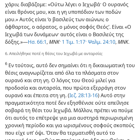
χάριν, διαβάζομε: «Ούτω λέγει ο Ιεχωβά· Ο ουρανός
είναι θρόνος μου, και η γη υποπόδιον των ποδών
μου.» Αυτός είναι ‘ο βασιλεύς των αιώνων, ο
άφθαρτος, ο αόρατος, ο μόνος σοφός Θεός’. Είναι «Ο
Ιεχωβά των δυνάμεων· αυτός είναι ο Βασιλεύς της
δόξης.»​—
Ησ. 66:1
,
ΜΝΚ
·
1 Τιμ. 1:17·
Ψαλμ. 24:10
,
ΜΝΚ
.
6. Απειλήθηκε ποτέ η θέσις του Ιεχωβά με ανταρσία;
6
Εν τούτοις, αυτό δεν σημαίνει ότι η δικαιωματική του
θέσις αναγνωρίζεται από όλα τα πλάσματα στον
ουρανό και στη γη. Ο λόγος του Θεού μιλεί για
προδοσία και ανταρσία, που πρώτα εξερράγη στον
ουρανό και έπειτα στη γη. (
Ιεζ. 28:13-16
) Αυτό στην
πραγματικότητα ποτέ δεν εξησθένισε ούτε απείλησε
σοβαρά τη θέσι του Ιεχωβά. Μάλλον, πρέπει να πούμε
ότι αυτός το επέτρεψε για μια αυστηρά περιωρισμένη
χρονική περίοδο και για ωρισμένους σοφούς σκοπούς
που είχε υπ’ όψι. Όταν θα τερματισθή αυτό το