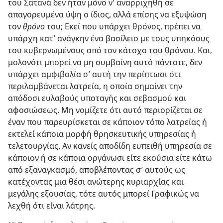
του Σατανά δεν ήταν μόνο ν’ αναρριχηθή σε
απαγορευμένα ύψη ο ίδιος, αλλά επίσης να εξυψώση
τον
θρόνο
του; Εκεί που υπάρχει θρόνος, πρέπει να
υπάρχη κατ’ ανάγκην ένα βασίλειο με τους υπηκόους
του κυβερνωμένους από τον κάτοχο του θρόνου. Και,
μολονότι μπορεί να μη συμβαίνη αυτό πάντοτε, δεν
υπάρχει αμφιβολία σ’ αυτή την περίπτωσι ότι
περιλαμβάνεται λατρεία, η οποία σημαίνει την
απόδοσι ευλαβούς υποταγής και σεβασμού και
αφοσιώσεως. Μη νομίζετε ότι αυτό περιορίζεται σε
έναν που παρευρίσκεται σε κάποιον τόπο λατρείας ή
εκτελεί κάποια μορφή θρησκευτικής υπηρεσίας ή
τελετουργίας. Αν κανείς αποδίδη ευπειθή υπηρεσία σε
κάποιον ή σε κάποια οργάνωσι είτε εκούσια είτε κάτω
από εξαναγκασμό, αποβλέποντας σ’ αυτούς ως
κατέχοντας μια θέσι ανώτερης κυριαρχίας και
μεγάλης εξουσίας, τότε αυτός μπορεί Γραφικώς να
λεχθή ότι είναι λάτρης.