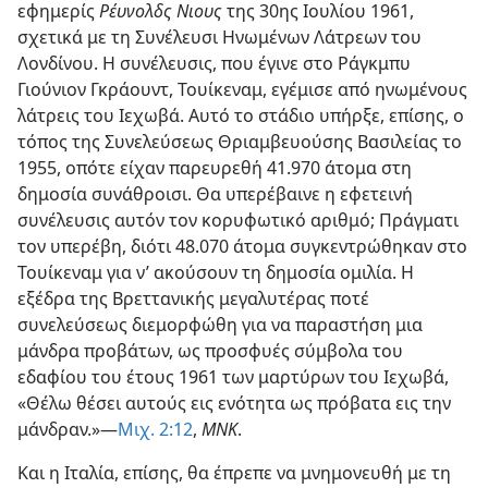
εφημερίς
Ρέυνολδς Νιους
της 30ης Ιουλίου 1961,
σχετικά με τη Συνέλευσι Ηνωμένων Λάτρεων του
Λονδίνου. Η συνέλευσις, που έγινε στο Ράγκμπυ
Γιούνιον Γκράουντ, Τουίκεναμ, εγέμισε από ηνωμένους
λάτρεις του Ιεχωβά. Αυτό το στάδιο υπήρξε, επίσης, ο
τόπος της Συνελεύσεως Θριαμβευούσης Βασιλείας το
1955, οπότε είχαν παρευρεθή 41.970 άτομα στη
δημοσία συνάθροισι. Θα υπερέβαινε η εφετεινή
συνέλευσις αυτόν τον κορυφωτικό αριθμό; Πράγματι
τον υπερέβη, διότι 48.070 άτομα συγκεντρώθηκαν στο
Τουίκεναμ για ν’ ακούσουν τη δημοσία ομιλία. Η
εξέδρα της Βρεττανικής μεγαλυτέρας ποτέ
συνελεύσεως διεμορφώθη για να παραστήση μια
μάνδρα προβάτων, ως προσφυές σύμβολα του
εδαφίου του έτους 1961 των μαρτύρων του Ιεχωβά,
«Θέλω θέσει αυτούς εις ενότητα ως πρόβατα εις την
μάνδραν.»​—
Μιχ. 2:12
,
ΜΝΚ
.
Και η Ιταλία, επίσης, θα έπρεπε να μνημονευθή με τη