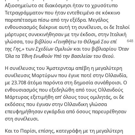
Αξιοσημείωτο σε διακόσμησι ήταν το χρυσότυπο
Τετραγράμματον που ήταν εντεθειμένο σε κόκκινο
παραπέτασμα πίσω από την εξέδρα. Μεγάλος
ενθουσιασμός διέκρινε αυτή τη συνέλευσι, οι δε Ιταλοί
μάρτυρες συνεκινήθησαν με την έκδοσι, στην Ιταλική
γλώσσα, του βιβλίου
«Γενηθήτω το Θέλημά Σου επί
της Γης,»
των
Σχεδίων Ομιλιών
και του βιβλιαρίου
Όταν
Όλα τα Έθνη Ενωθούν Υπό την Βασιλείαν του Θεού
.
Η συνέλευσις του Άμστερνταμ απέβη η μεγαλύτερη
συνέλευσις Μαρτύρων που έγινε ποτέ στην Ολλανδία,
με 23.708 άτόμα παρόντα στη δημοσία συνάθροισι. Ο
ενθουσιασμός που εξεδηλώθη από τους Ολλανδούς
Μάρτυρας εξετιμήθη απ’ όλους τους ομιλητάς, οι δε
εκδόσεις που έγιναν στην Ολλανδικη γλώσσα
επευφημήθησαν εγκάρδια από όσους παρευρέθησαν
στη συνέλευσι.
Και το Παρίσι, επίσης, κατεγράφη με τη μεγαλύτερη