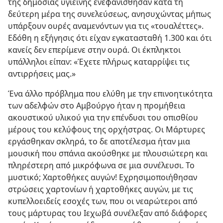
της δημοσίας υγιεινής ενεφανίσθησαν κατά τη
δεύτερη μέρα της συνελεύσεως, ανησυχώντας μήπως
υπάρξουν ουρές αναμενόντων για τις «τουαλέττες».
Εδόθη η εξήγησις ότι είχαν εγκατασταθή 1.300 και ότι
κανείς δεν επερίμενε στην ουρά. Οι έκπληκτοι
υπάλληλοι είπαν: «Έχετε πλήρως καταρρίψει τις
αντιρρήσεις μας.»
Ένα άλλο πρόβλημα που ελύθη με την επινοητικότητα
των αδελφών στο Αμβούργο ήταν η προμήθεια
ακουστικού υλικού για την επένδυσι του οπισθίου
μέρους του κελύφους της ορχήστρας. Οι Μάρτυρες
εργάσθηκαν σκληρά, το δε αποτέλεσμα ήταν μια
μουσική που σπάνια ακούσθηκε με πλουσιώτερη και
πληρέστερη από μικρόφωνα σε μια συνέλευσι. Το
μυστικό; Χαρτοθήκες αυγών! Εχρησιμοποιήθησαν
στρώσεις χαρτονίων ή χαρτοθήκες αυγών, με τις
κυπελλοειδείς εσοχές των, που οι νεαρώτεροι από
τους μάρτυρας του Ιεχωβά συνέλεξαν από διάφορες