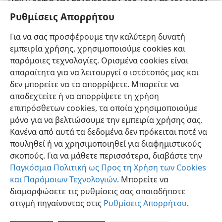
«Ηνωμένοι Λάτρεις» ήταν πράγματι μια μεγαλειώδης
Ρυθμίσεις Απορρήτου
επίδειξις ενότητος σε παγκόσμια κλίμακα και ως
τοιαύτη, άσχετα με τον καιρό ή άλλα προβλήματα,
Για να σας προσφέρουμε την καλύτερη δυνατή
εστέφθη από λαμπρή επιτυχία, για πλήρη δόξα του
εμπειρία χρήσης, χρησιμοποιούμε cookies και
Μεγάλου Ενοποιού, Ιεχωβά Θεού.
παρόμοιες τεχνολογίες. Ορισμένα cookies είναι
απαραίτητα για να λειτουργεί ο ιστότοπός μας και
δεν μπορείτε να τα απορρίψετε. Μπορείτε να
αποδεχτείτε ή να απορρίψετε τη χρήση
επιπρόσθετων cookies, τα οποία χρησιμοποιούμε
μόνο για να βελτιώσουμε την εμπειρία χρήσης σας.
Κανένα από αυτά τα δεδομένα δεν πρόκειται ποτέ να
πουληθεί ή να χρησιμοποιηθεί για διαφημιστικούς
σκοπούς. Για να μάθετε περισσότερα, διαβάστε την
Παγκόσμια Πολιτική ως Προς τη Χρήση των Cookies
και Παρόμοιων Τεχνολογιών
. Μπορείτε να
διαμορφώσετε τις ρυθμίσεις σας οποιαδήποτε
στιγμή πηγαίνοντας στις
Ρυθμίσεις Απορρήτου
.