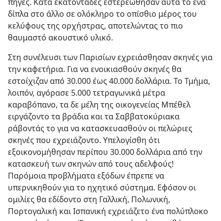
πηγές. Κατά εκατοντάδες εστερεώθησαν αυτά το ένα
δίπλα στο άλλο σε ολόκληρο το οπίσθιο μέρος του
κελύφους της ορχήστρας, αποτελώντας το πιο
θαυμαστό ακουστικό υλικό.
Στη συνέλευσι των Παρισίων εχρειάσθησαν σκηνές για
την καφετήρια. Για να ενοικιασθούν σκηνές θα
εστοίχιζαν από 30.000 έως 40.000 δολλάρια. Το Τμήμα,
λοιπόν, αγόρασε 5.000 τετραγωνικά μέτρα
καραβόπανο, τα δε μέλη της οικογενείας Μπέθελ
ειργάζοντο τα βράδια και τα Σαββατοκύριακα
ράβοντάς το για να κατασκευασθούν οι πελώριες
σκηνές που εχρειάζοντο. Υπελογίσθη ότι
εξοικονομήθησαν περίπου 30.000 δολλάρια από την
κατασκευή των σκηνών από τους αδελφούς!
Παρόμοια προβλήματα εξόδων έπρεπε να
υπερνικηθούν για το ηχητικό σύστημα. Εφόσον οι
ομιλίες θα εδίδοντο στη Γαλλική, Πολωνική,
Πορτογαλική και Ισπανική εχρειάζετο ένα πολύπλοκο