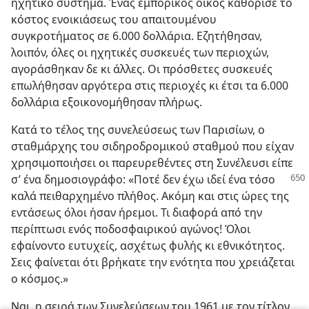
ηχητικό σύστημα. Ένας εμπορικός οίκος καθόρισε το
κόστος ενοικιάσεως του απαιτουμένου
συγκροτήματος σε 6.000 δολλάρια. Εζητήθησαν,
λοιπόν, όλες οι ηχητικές συσκευές των περιοχών,
αγοράσθηκαν δε κι άλλες. Οι πρόσθετες συσκευές
επωλήθησαν αργότερα στις περιοχές κι έτσι τα 6.000
δολλάρια εξοικονομήθησαν πλήρως.
Κατά το τέλος της συνελεύσεως των Παρισίων, ο
σταθμάρχης του σιδηροδρομικού σταθμού που είχαν
χρησιμοποιήσει οι παρευρεθέντες στη Συνέλευσι είπε
σ’ ένα δημοσιογράφο: «Ποτέ δεν
έχω ιδεί ένα τόσο
καλά πειθαρχημένο πλήθος. Ακόμη και στις ώρες της
εντάσεως όλοι ήσαν ήρεμοι. Τι διαφορά από την
περίπτωσι ενός ποδοσφαιρικού αγώνος! Όλοι
εφαίνοντο ευτυχείς, ασχέτως φυλής κι εθνικότητος.
Σεις φαίνεται ότι βρήκατε την ενότητα που χρειάζεται
ο κόσμος.»
Ναι, η σειρά των Συνελεύσεων του 1961 με τον τίτλον