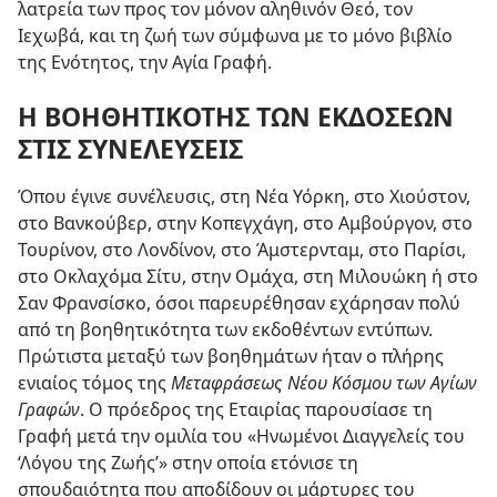
λατρεία των προς τον μόνον αληθινόν Θεό, τον
Ιεχωβά, και τη ζωή των σύμφωνα με το μόνο βιβλίο
της Ενότητος, την Αγία Γραφή.
Η ΒΟΗΘΗΤΙΚΟΤΗΣ ΤΩΝ ΕΚΔΟΣΕΩΝ
ΣΤΙΣ ΣΥΝΕΛΕΥΣΕΙΣ
Όπου έγινε συνέλευσις, στη Νέα Υόρκη, στο Χιούστον,
στο Βανκούβερ, στην Κοπεγχάγη, στο Αμβούργον, στο
Τουρίνον, στο Λονδίνον, στο Άμστερνταμ, στο Παρίσι,
στο Οκλαχόμα Σίτυ, στην Ομάχα, στη Μιλουώκη ή στο
Σαν Φρανσίσκο, όσοι παρευρέθησαν εχάρησαν πολύ
από τη βοηθητικότητα των εκδοθέντων εντύπων.
Πρώτιστα μεταξύ των βοηθημάτων ήταν ο πλήρης
ενιαίος τόμος της
Μεταφράσεως Νέου Κόσμου των Αγίων
Γραφών
. Ο πρόεδρος της Εταιρίας παρουσίασε τη
Γραφή μετά την ομιλία του «Ηνωμένοι Διαγγελείς του
‘Λόγου της Ζωής’» στην οποία ετόνισε τη
σπουδαιότητα που αποδίδουν οι μάρτυρες του