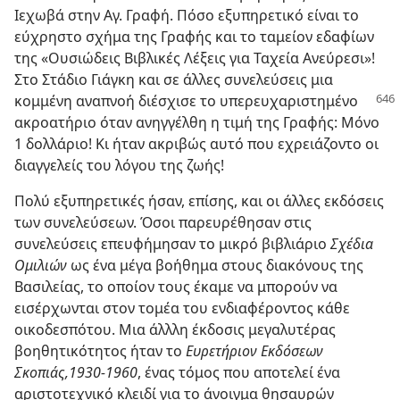
Ιεχωβά στην Αγ. Γραφή. Πόσο εξυπηρετικό είναι το
εύχρηστο σχήμα της Γραφής και το ταμείον εδαφίων
της «Ουσιώδεις Βιβλικές Λέξεις για Ταχεία Ανεύρεσι»!
Στο Στάδιο Γιάγκη και σε άλλες συνελεύσεις μια
κομμένη αναπνοή διέσχισε το υπερευχαριστημένο
ακροατήριο όταν ανηγγέλθη η τιμή της Γραφής: Μόνο
1 δολλάριο! Κι ήταν ακριβώς αυτό που εχρειάζοντο οι
διαγγελείς του λόγου της ζωής!
Πολύ εξυπηρετικές ήσαν, επίσης, και οι άλλες εκδόσεις
των συνελεύσεων. Όσοι παρευρέθησαν στις
συνελεύσεις επευφήμησαν το μικρό βιβλιάριο
Σχέδια
Ομιλιών
ως ένα μέγα βοήθημα στους διακόνους της
Βασιλείας, το οποίον τους έκαμε να μπορούν να
εισέρχωνται στον τομέα του ενδιαφέροντος κάθε
οικοδεσπότου. Μια άλλλη έκδοσις μεγαλυτέρας
βοηθητικότητος ήταν το
Ευρετήριον Εκδόσεων
Σκοπιάς,1930-1960
, ένας τόμος που αποτελεί ένα
αριστοτεχνικό κλειδί για το άνοιγμα θησαυρών