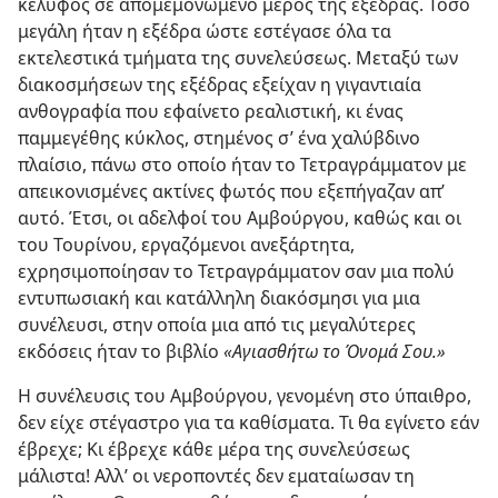
κέλυφος σε απομεμονωμένο μέρος της εξέδρας. Τόσο
μεγάλη ήταν η εξέδρα ώστε εστέγασε όλα τα
εκτελεστικά τμήματα της συνελεύσεως. Μεταξύ των
διακοσμήσεων της εξέδρας εξείχαν η γιγαντιαία
ανθογραφία που εφαίνετο ρεαλιστική, κι ένας
παμμεγέθης κύκλος, στημένος σ’ ένα χαλύβδινο
πλαίσιο, πάνω στο οποίο ήταν το Τετραγράμματον με
απεικονισμένες ακτίνες φωτός που εξεπήγαζαν απ’
αυτό. Έτσι, οι αδελφοί του Αμβούργου, καθώς και οι
του Τουρίνου, εργαζόμενοι ανεξάρτητα,
εχρησιμοποίησαν το Τετραγράμματον σαν μια πολύ
εντυπωσιακή και κατάλληλη διακόσμησι για μια
συνέλευσι, στην οποία μια από τις μεγαλύτερες
εκδόσεις ήταν το βιβλίο
«Αγιασθήτω το Όνομά Σου.»
Η συνέλευσις του Αμβούργου, γενομένη στο ύπαιθρο,
δεν είχε στέγαστρο για τα καθίσματα. Τι θα εγίνετο εάν
έβρεχε; Κι έβρεχε κάθε μέρα της συνελεύσεως
μάλιστα! Αλλ’ οι νεροποντές δεν εματαίωσαν τη