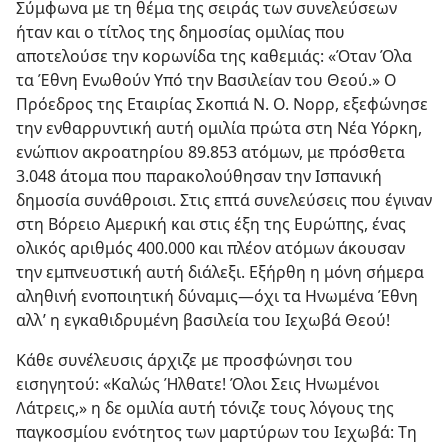
Σύμφωνα με τη θέμα της σειράς των συνελεύσεων
ήταν και ο τίτλος της δημοσίας ομιλίας που
αποτελούσε την κορωνίδα της καθεμιάς: «Όταν Όλα
τα Έθνη Ενωθούν Υπό την Βασιλείαν του Θεού.» Ο
Πρόεδρος της Εταιρίας Σκοπιά Ν. Ο. Νορρ, εξεφώνησε
την ενθαρρυντική αυτή ομιλία πρώτα στη Νέα Υόρκη,
ενώπιον ακροατηρίου 89.853 ατόμων, με πρόσθετα
3.048 άτομα που παρακολούθησαν την Ισπανική
δημοσία συνάθροισι. Στις επτά συνελεύσεις που έγιναν
στη Βόρειο Αμερική και στις έξη της Ευρώπης, ένας
ολικός αριθμός 400.000 και πλέον ατόμων άκουσαν
την εμπνευστική αυτή διάλεξι. Εξήρθη η μόνη σήμερα
αληθινή ενοποιητική δύναμις​—όχι τα Ηνωμένα Έθνη
αλλ’ η εγκαθιδρυμένη βασιλεία του Ιεχωβά Θεού!
Κάθε συνέλευσις άρχιζε με προσφώνησι του
εισηγητού: «Καλώς Ήλθατε! Όλοι Σεις Ηνωμένοι
Λάτρεις,» η δε ομιλία αυτή τόνιζε τους λόγους της
παγκοσμίου ενότητος των μαρτύρων του Ιεχωβά: Τη