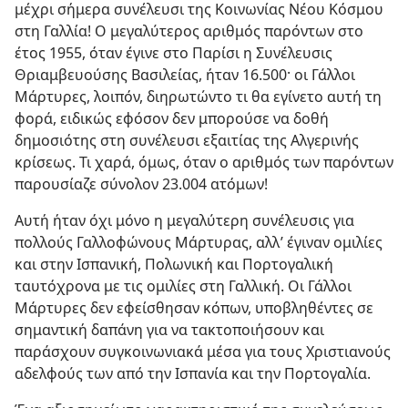
μέχρι σήμερα συνέλευσι της Κοινωνίας Νέου Κόσμου
στη Γαλλία! Ο μεγαλύτερος αριθμός παρόντων στο
έτος 1955, όταν έγινε στο Παρίσι η Συνέλευσις
Θριαμβευούσης Βασιλείας, ήταν 16.500· οι Γάλλοι
Μάρτυρες, λοιπόν, διηρωτώντο τι θα εγίνετο αυτή τη
φορά, ειδικώς εφόσον δεν μπορούσε να δοθή
δημοσιότης στη συνέλευσι εξαιτίας της Αλγερινής
κρίσεως. Τι χαρά, όμως, όταν ο αριθμός των παρόντων
παρουσίαζε σύνολον 23.004 ατόμων!
Αυτή ήταν όχι μόνο η μεγαλύτερη συνέλευσις για
πολλούς Γαλλοφώνους Μάρτυρας, αλλ’ έγιναν ομιλίες
και στην Ισπανική, Πολωνική και Πορτογαλική
ταυτόχρονα με τις ομιλίες στη Γαλλική. Οι Γάλλοι
Μάρτυρες δεν εφείσθησαν κόπων, υποβληθέντες σε
σημαντική δαπάνη για να τακτοποιήσουν και
παράσχουν συγκοινωνιακά μέσα για τους Χριστιανούς
αδελφούς των από την Ισπανία και την Πορτογαλία.