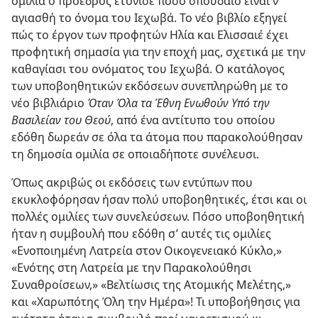
ομιλία ο πρόεδρος ετόνισε πόσο σπουδαίο είναι ν’
αγιασθή το όνομα του Ιεχωβά. Το νέο βιβλίο εξηγεί
πώς το έργον των προφητών Ηλία και Ελισσαιέ έχει
προφητική σημασία για την εποχή μας, σχετικά με την
καθαγίασι του ονόματος του Ιεχωβά. Ο κατάλογος
των υποβοηθητικών εκδόσεων συνεπληρώθη με το
νέο βιβλιάριο
Όταν Όλα τα Έθνη Ενωθούν Υπό την
Βασιλείαν του Θεού
, από ένα αντίτυπο του οποίου
εδόθη δωρεάν σε όλα τα άτομα που παρακολούθησαν
τη δημοσία ομιλία σε οποιαδήποτε συνέλευσι.
Όπως ακριβώς οι εκδόσεις των εντύπων που
εκυκλοφόρησαν ήσαν πολύ υποβοηθητικές, έτσι και οι
πολλές ομιλίες των συνελεύσεων. Πόσο υποβοηθητική
ήταν η συμβουλή που εδόθη σ’ αυτές τις ομιλίες
«Ενοποιημένη Λατρεία στον Οικογενειακό Κύκλο,»
«Ενότης στη Λατρεία με την Παρακολούθησι
Συναθροίσεων,» «Βελτίωσις της Ατομικής Μελέτης,»
και «Χαρωπότης Όλη την Ημέρα»! Τι υποβοήθησις για