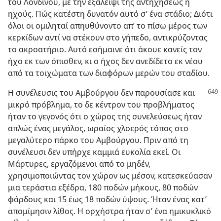
του Λονδίνου, με την εξάλειψι της αντηχήσεως ή
ηχούς. Πώς κατέστη δυνατόν αυτό σ’ ένα στάδιο; Διότι
όλοι οι ομιληταί απηυθύνοντο απ’ το πίσω μέρος των
κερκίδων αντί να στέκουν στο γήπεδο, αντικρύζοντας
το ακροατήριο. Αυτό εσήμαινε ότι άκουε κανείς τον
ήχο εκ των όπισθεν, κι ο ήχος δεν ανεδίδετο εκ νέου
από τα τοιχώματα των διαφόρων μερών του σταδίου.
Η συνέλευσις του Αμβούργου δεν παρουσίασε
και
μικρό πρόβλημα, το δε κέντρον του προβλήματος
ήταν το γεγονός ότι ο χώρος της συνελεύσεως ήταν
απλώς ένας μεγάλος, ωραίος χλοερός τόπος στο
μεγαλύτερο πάρκο του Αμβούργου. Πριν από τη
συνέλευσι δεν υπήρχε καμμιά ευκολία εκεί. Οι
Μάρτυρες, εργαζόμενοι από το μηδέν,
χρησιμοποιώντας τον χώρον ως μέσον, κατεσκεύασαν
μια τεράστια εξέδρα, 180 ποδών μήκους, 80 ποδών
φάρδους και 15 έως 18 ποδών ύψους. Ήταν ένας κατ’
απομίμησιν λίθος. Η ορχήστρα ήταν σ’ ένα ημικυκλικό