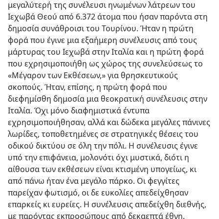
μεγαλύτερή της συνέλευσι ηνωμένων λάτρεων του
Ιεχωβά Θεού από 6.372 άτομα που ήσαν παρόντα στη
δημοσία συνάθροισι του Τουρίνου. Ήταν η πρώτη
φορά που έγινε μια εξαήμερη συνέλευσις από τους
μάρτυρας του Ιεχωβά στην Ιταλία και η πρώτη φορά
που εχρησιμοποιήθη ως χώρος της συνελεύσεως το
«Μέγαρον των Εκθέσεων,» για θρησκευτικούς
σκοπούς. Ήταν, επίσης, η πρώτη φορά που
διεφημίσθη δημοσία μια θεοκρατική συνέλευσις στην
Ιταλία. Όχι μόνο διαφημιστικά έντυπα
εχρησιμοποιήθησαν, αλλά και δώδεκα μεγάλες πάνινες
λωρίδες, τοποθετημένες σε στρατηγικές θέσεις του
οδικού δικτύου σε όλη την πόλι. Η συνέλευσις έγινε
υπό την επιφάνεια, μολονότι όχι μυστικά, διότι η
αίθουσα των εκθέσεων είναι κτισμένη υπογείως, κι
από πάνω ήταν ένα μεγάλο πάρκο. Οι φεγγίτες
παρείχαν φωτισμό, οι δε ευκολίες απεδείχθησαν
επαρκείς κι ευρείες. Η συνέλευσις απεδείχθη διεθνής,
με παρόντας εκπροσώπους από δεκαεπτά έθνη.