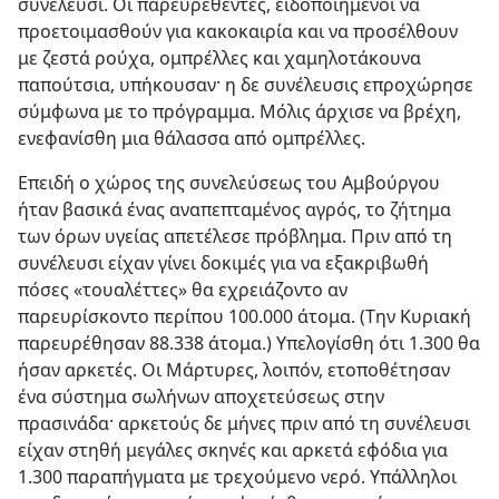
συνέλευσι. Οι παρευρεθέντες, ειδοποιημένοι να
προετοιμασθούν για κακοκαιρία και να προσέλθουν
με ζεστά ρούχα, ομπρέλλες και χαμηλοτάκουνα
παπούτσια, υπήκουσαν· η δε συνέλευσις επροχώρησε
σύμφωνα με το πρόγραμμα. Μόλις άρχισε να βρέχη,
ενεφανίσθη μια θάλασσα από ομπρέλλες.
Επειδή ο χώρος της συνελεύσεως του Αμβούργου
ήταν βασικά ένας αναπεπταμένος αγρός, το ζήτημα
των όρων υγείας απετέλεσε πρόβλημα. Πριν από τη
συνέλευσι είχαν γίνει δοκιμές για να εξακριβωθή
πόσες «τουαλέττες» θα εχρειάζοντο αν
παρευρίσκοντο περίπου 100.000 άτομα. (Την Κυριακή
παρευρέθησαν 88.338 άτομα.) Υπελογίσθη ότι 1.300 θα
ήσαν αρκετές. Οι Μάρτυρες, λοιπόν, ετοποθέτησαν
ένα σύστημα σωλήνων αποχετεύσεως στην
πρασινάδα· αρκετούς δε μήνες πριν από τη συνέλευσι
είχαν στηθή μεγάλες σκηνές και αρκετά εφόδια για
1.300 παραπήγματα με τρεχούμενο νερό. Υπάλληλοι