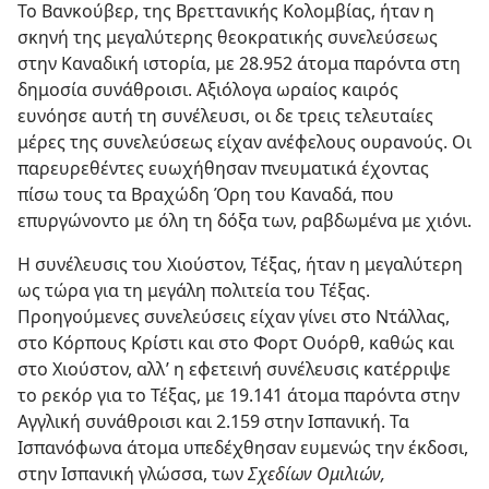
Το Βανκούβερ, της Βρεττανικής Κολομβίας, ήταν η
σκηνή της μεγαλύτερης θεοκρατικής συνελεύσεως
στην Καναδική ιστορία, με 28.952 άτομα παρόντα στη
δημοσία συνάθροισι. Αξιόλογα ωραίος καιρός
ευνόησε αυτή τη συνέλευσι, οι δε τρεις τελευταίες
μέρες της συνελεύσεως είχαν ανέφελους ουρανούς. Οι
παρευρεθέντες ευωχήθησαν πνευματικά έχοντας
πίσω τους τα Βραχώδη Όρη του Καναδά, που
επυργώνοντο με όλη τη δόξα των, ραβδωμένα με χιόνι.
Η συνέλευσις του Χιούστον, Τέξας, ήταν η μεγαλύτερη
ως τώρα για τη μεγάλη πολιτεία του Τέξας.
Προηγούμενες συνελεύσεις είχαν γίνει στο Ντάλλας,
στο Κόρπους Κρίστι και στο Φορτ Ουόρθ, καθώς και
στο Χιούστον, αλλ’ η εφετεινή συνέλευσις κατέρριψε
το ρεκόρ για το Τέξας, με 19.141 άτομα παρόντα στην
Αγγλική συνάθροισι και 2.159 στην Ισπανική. Τα
Ισπανόφωνα άτομα υπεδέχθησαν ευμενώς την έκδοσι,
στην Ισπανική γλώσσα, των
Σχεδίων Ομιλιών,