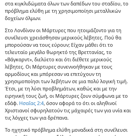
στα κιγκλιδώματα όλων των δαπέδων του σταδίου, το
πρόβλημα ελύθη με τη χρησιμοποίησι μεταλλικών
δοχείων όλμων.
Στο Λονδίνον οι Μάρτυρες που ητοιμάζοντο για τη
συνέλευσι χρειάσθησαν μερικούς λέβητες. Πού θα
μπορούσαν να τους εύρουν; Είχαν μάθει ότι το
τελευταίο μεγάλο θωρηκτό της Βρεττανίας, το
«Βάγκαρντ», διελύετο και ότι διέθετε μερικούς
λέβητες. Οι Μάρτυρες συνεννοήθηκαν με τους
αρμοδίους και μπόρεσαν να επιτύχουν τη
χρησιμοποίησι των λεβήτων σε μια πολύ λογική τιμή.
Έτσι, με τη λύσι προβλημάτων, καθώς και με την
ειρηνική τους ζωή, οι Μάρτυρες ζουν σύμφωνα με το
εδάφ.
Ησαΐας 2:4
, όσον αφορά το ότι οι αληθινοί
Χριστιανοί σφυρηλατούν τις μάχαιρές των για υνία και
τις λόγχες των για δρέπανα.
Το ηχητικό πρόβλημα ελύθη μοναδικά στη συνέλευσι