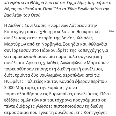
«Γενηθήτω το Θέλημά Σου επί της Γης,» Αίμα, Ιατρική και ο
Νόμος του Θεού
και
Όταν Όλα τα Έθνη Ενωθούν Υπό την
Βασιλείαν του Θεού
.
Η Διεθνής Συνέλευσις Ηνωμένων Λάτρεων στην
Κοπεγχάγη απεδείχθη η μεγαλύτερη θεοκρατική
συνέλευσις στην ιστορία της Δανίας. Χιλιάδες
Μαρτύρων από τη Νορβηγία, Σουηδία και Φιλλανδία
συνέρρευσαν στο Πάρκον Ιδρέτς της Κοπεγχάγης για
να παρακολουθήσουν μια πάρα πολύ συγκινητική
συνέλευσι. Αρκετές χιλιάδες Αγγλοφώνων Μαρτύρων
παρευρέθησαν επίσης στη διεθνή αυτή συνέλευσι,
διότι τριάντα δύο ναυλωμένα αεροπλάνα από τις
Ηνωμένες Πολιτείες και τον Καναδά έφεραν περίπου
3.000 Μάρτυρες στην Ευρώπη, για να
παρακολουθήσουν τις Ευρωπαϊκές συνελεύσεις. Πέντε
εξέδρες ομιλητών και ταυτόχρονα προγράμματα σε
πέντε διάφορες γλώσσες πιστοποιούσαν τη διεθνή
ατμόσφαιρα που έγινε τη συνέλευσι της Κοπεγχάγης