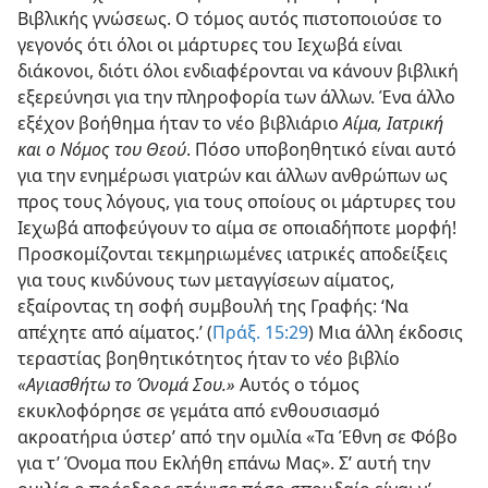
Βιβλικής γνώσεως. Ο τόμος αυτός πιστοποιούσε το
γεγονός ότι όλοι οι μάρτυρες του Ιεχωβά είναι
διάκονοι, διότι όλοι ενδιαφέρονται να κάνουν βιβλική
εξερεύνησι για την πληροφορία των άλλων. Ένα άλλο
εξέχον βοήθημα ήταν το νέο βιβλιάριο
Αίμα, Ιατρική
και ο Νόμος του Θεού
. Πόσο υποβοηθητικό είναι αυτό
για την ενημέρωσι γιατρών και άλλων ανθρώπων ως
προς τους λόγους, για τους οποίους οι μάρτυρες του
Ιεχωβά αποφεύγουν το αίμα σε οποιαδήποτε μορφή!
Προσκομίζονται τεκμηριωμένες ιατρικές αποδείξεις
για τους κινδύνους των μεταγγίσεων αίματος,
εξαίροντας τη σοφή συμβουλή της Γραφής: ‘Να
απέχητε από αίματος.’ (
Πράξ. 15:29
) Μια άλλη έκδοσις
τεραστίας βοηθητικότητος ήταν το νέο βιβλίο
«Αγιασθήτω το Όνομά Σου.»
Αυτός ο τόμος
εκυκλοφόρησε σε γεμάτα από ενθουσιασμό
ακροατήρια ύστερ’ από την ομιλία «Τα Έθνη σε Φόβο
για τ’ Όνομα που Εκλήθη επάνω Μας». Σ’ αυτή την