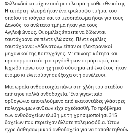
Φιλλανδοί κατείχαν από μια πλευρά η κάθε εθνικότης.
Η τετάρτη πλευρά ήταν ένα τριώροφο τμήμα, του
οποίου το ισόγειο και το μεσοπάτωμα ήσαν για τους
Δανούς· το ανώτατο τμήμα ήταν για τους
Αγγλοφώνους. Οι ομιλίες έπρεπε να δίδωνται
ταυτόχρονα σε πέντε γλώσσες. Πέντε ομιλίες
ταυτόχρονα; «Αδύνατον,» είπαν οι ηλεκτρονικοί
μηχανικοί της Κοπεγχάγης. Μ’ επινοητικότητα και
προσαρμοστικότητα εργάσθηκαν οι μάρτυρές του
Ιεχωβά πάνω στο ηχητικό σύστημα επί ένα έτος· ήταν
έτοιμο κι ελειτούργησε έξοχα στη συνέλευσι.
Μια ωραία ανθοστοιχία πάνω στη χλόη του σταδίου
απήτησε πολλά ανθοδοχεία. Ένα γιγαντιαίο
ορθογώνιο αποτελούμενο από εκατοντάδες γλάστρες
πολυχρώμων ανθέων είχε σχεδιασθή. Το πρόβλημα
των ανθοδοχείων ελύθη με τη χρησιμοποίησι 315
δοχείων που περιείχαν άλλοτε πολεμοφόδια. Όταν
εχρειάσθησαν μικρά ανθοδοχεία για να τοποθετηθούν