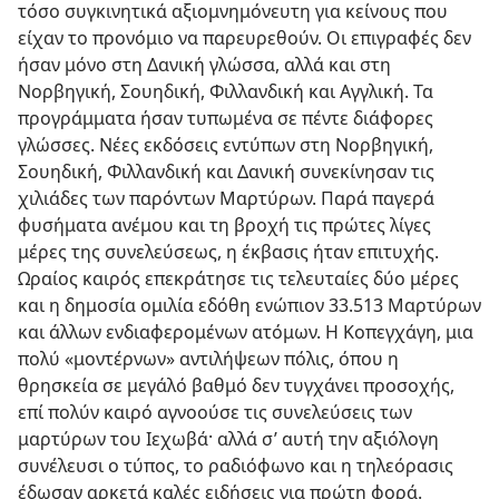
τόσο συγκινητικά αξιομνημόνευτη για κείνους που
είχαν το προνόμιο να παρευρεθούν. Οι επιγραφές δεν
ήσαν μόνο στη Δανική γλώσσα, αλλά και στη
Νορβηγική, Σουηδική, Φιλλανδική και Αγγλική. Τα
προγράμματα ήσαν τυπωμένα σε πέντε διάφορες
γλώσσες. Νέες εκδόσεις εντύπων στη Νορβηγική,
Σουηδική, Φιλλανδική και Δανική συνεκίνησαν τις
χιλιάδες των παρόντων Μαρτύρων. Παρά παγερά
φυσήματα ανέμου και τη βροχή τις πρώτες λίγες
μέρες της συνελεύσεως, η έκβασις ήταν επιτυχής.
Ωραίος καιρός επεκράτησε τις τελευταίες δύο μέρες
και η δημοσία ομιλία εδόθη ενώπιον 33.513 Μαρτύρων
και άλλων ενδιαφερομένων ατόμων. Η Κοπεγχάγη, μια
πολύ «μοντέρνων» αντιλήψεων πόλις, όπου η
θρησκεία σε μεγάλό βαθμό δεν τυγχάνει προσοχής,
επί πολύν καιρό αγνοούσε τις συνελεύσεις των
μαρτύρων του Ιεχωβά· αλλά σ’ αυτή την αξιόλογη
συνέλευσι ο τύπος, το ραδιόφωνο και η τηλεόρασις
έδωσαν αρκετά καλές ειδήσεις για πρώτη φορά.