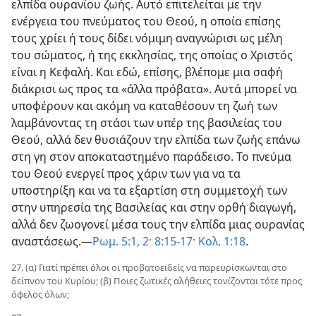
ελπίδα ουρανίου ζωής. Αυτό επιτελείται με την
ενέργεια του πνεύματος του Θεού, η οποία επίσης
τους χρίει ή τους δίδει νόμιμη αναγνώρισι ως μέλη
του σώματος, ή της εκκλησίας, της οποίας ο Χριστός
είναι η Κεφαλή. Και εδώ, επίσης, βλέπομε μια σαφή
διάκρισι ως προς τα «άλλα πρόβατα». Αυτά μπορεί να
υποφέρουν και ακόμη να καταθέσουν τη ζωή των
λαμβάνοντας τη στάσι των υπέρ της βασιλείας του
Θεού, αλλά δεν θυσιάζουν την ελπίδα των ζωής επάνω
στη γη στον αποκαταστημένο παράδεισο. Το πνεύμα
του Θεού ενεργεί προς χάριν των για να τα
υποστηρίξη και να τα εξαρτίση στη συμμετοχή των
στην υπηρεσία της Βασιλείας και στην ορθή διαγωγή,
αλλά δεν ζωογονεί μέσα τους την ελπίδα μιας ουρανίας
αναστάσεως.—
Ρωμ. 5:1, 2·
8:15-17·
Κολ. 1:18
.
27. (α) Γιατί πρέπει όλοι οι προβατοειδείς να παρευρίσκωνται στο
δείπνον του Κυρίου; (β) Ποιες ζωτικές αλήθειες τονίζονται τότε προς
όφελος όλων;