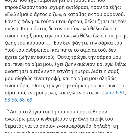
επροκάλεσαν τόσο ισχυρή αντίδρασι, ήσαν τα εξής:
«Εγώ είμαι ο άρτος ο ζων, ο καταβάς εκ του ουρανού.
Εάν τις φάγη εκ τούτου του άρτου, θέλει ζήσει εις τον
αιώνα. Και ο άρτος δε τον οποίον εγώ θέλω δώσει,
είναι η σαρξ μου, την οποίαν εγώ θέλω δώσει υπέρ της
ζωής του κόσμου. . . . Εάν δεν φάγητε την σάρκα του
Υιού του ανθρώπου, και πίητε το αίμα αυτού, δεν
έχετε ζωήν εν εαυτοίς. Όστις τρώγει την σάρκα μου,
και πίνει το αίμα μου, έχει ζωήν αιώνιον, και εγώ θέλω
αναστήσει αυτόν εν τη εσχάτη ημέρα. Διότι η σαρξ
μου αληθώς είναι τροφή, και το αίμα μου αληθώς
είναι πόσις. Όστις τρώγει την σάρκα μου, και πίνει το
αίμα μου, εν εμοί μένει, και εγώ εν αυτώ.»—
Ιωάν. 6:51,
53-56,
68, 69
.
15
Αυτά τα λόγια του Ιησού που παρετέθησαν
ανωτέρω μας υπενθυμίζουν την άλλη άποψι του
θέματος για το οποίον ενδιαφερόμεθα, δηλαδή, τη
συμμετοχή σε μια στενή και πολύτιμη σχέσι, σε