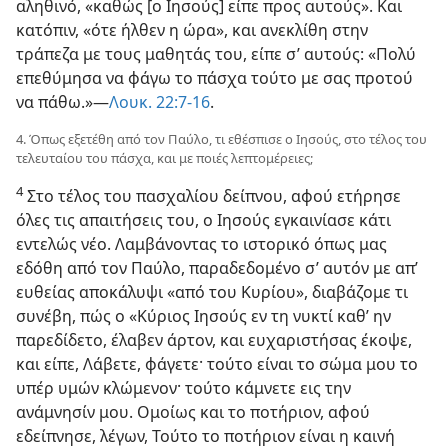
αληθινό, «καθώς [ο Ιησούς] είπε προς αυτούς». Και
κατόπιν, «ότε ήλθεν η ώρα», και ανεκλίθη στην
τράπεζα με τους μαθητάς του, είπε σ’ αυτούς: «Πολύ
επεθύμησα να φάγω το πάσχα τούτο με σας προτού
να πάθω.»—
Λουκ. 22:7-16
.
4. Όπως εξετέθη από τον Παύλο, τι εθέσπισε ο Ιησούς, στο τέλος του
τελευταίου του πάσχα, και με ποιές λεπτομέρειες;
4
Στο τέλος του πασχαλίου δείπνου, αφού ετήρησε
όλες τις απαιτήσεις του, ο Ιησούς εγκαινίασε κάτι
εντελώς νέο. Λαμβάνοντας το ιστορικό όπως μας
εδόθη από τον Παύλο, παραδεδομένο σ’ αυτόν με απ’
ευθείας αποκάλυψι «από του Κυρίου», διαβάζομε τι
συνέβη, πώς ο «Κύριος Ιησούς εν τη νυκτί καθ’ ην
παρεδίδετο, έλαβεν άρτον, και ευχαριστήσας έκοψε,
και είπε, Λάβετε, φάγετε· τούτο είναι το σώμα μου το
υπέρ υμών κλώμενον· τούτο κάμνετε εις την
ανάμνησίν μου. Ομοίως και το ποτήριον, αφού
εδείπνησε, λέγων, Τούτο το ποτήριον είναι η καινή