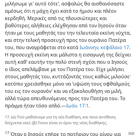
μιλήσωμε γι’ αυτό τότε’, ασφαλώς θα αισθανόσαστε
αμέσως ότι η μάχη έχει κατά το ήμισυ και πλέον
κερδηθή. Μερικές από τις πλουσιώτερες και
βαθύτερες αλήθειες ελέχθησαν από τον Ιησούν όταν
ήταν με τους μαθητάς του την τελευταία εκείνη νύχτα,
και στην τελική προσευχή προς τον ουράνιο Πατέρα
του, που αναγράφεται στο κατά
Ιωάννην, κεφάλαιο 17
.
Η προσευχή εκείνη και μάλιστα η εισαγωγή της δείχνει
αυτή καθ’ εαυτήν την πολύ στενή σχέσι που ο Ιησούς
ο ίδιος απελάμβανε με τον Πατέρα του. Είχε μιλήσει
στους μαθητάς του, κυττάζοντάς τους καθώς μιλούσε·
κατόπιν χρειάσθηκε μόνο να ‘υψώση τους οφθαλμούς
του εις τον ουρανόν’ και να εξακολουθήση να μιλή,
αλλά τώρα απευθυνόμενος προς τον Πατέρα του. Το
πράγμα ήταν τόσο απλό.—
Ιωάν. 17:1
.
17. (α) Πού μαθαίνομε για τη νέα διαθήκη, και ποια αντίθεσις
δείχνεται εκεί; (β) Ποιοι είναι οι όροι της νέας διαθήκης;
17
Όταν ο Ιησούς επήρε το ποτήριον του οίνου για