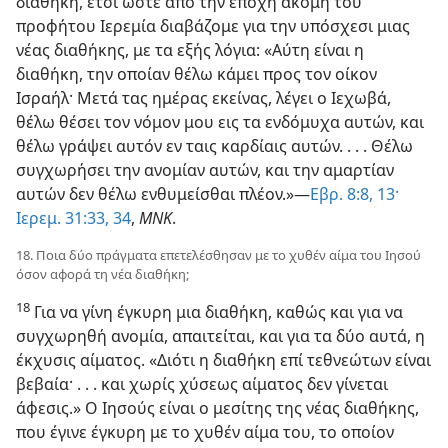
διαθήκη, έτσι ώστε από την εποχή ακόμη του
προφήτου Ιερεμία διαβάζομε για την υπόσχεσι μιας
νέας διαθήκης, με τα εξής λόγια: «Αύτη είναι η
διαθήκη, την οποίαν θέλω κάμει προς τον οίκον
Ισραήλ· Μετά τας ημέρας εκείνας, λέγει ο Ιεχωβά,
θέλω θέσει τον νόμον μου εις τα ενδόμυχα αυτών, και
θέλω γράψει αυτόν εν ταις καρδίαις αυτών. . . . Θέλω
συγχωρήσει την ανομίαν αυτών, και την αμαρτίαν
αυτών δεν θέλω ενθυμείσθαι πλέον.»—
Εβρ. 8:8,
13·
Ιερεμ. 31:33, 34
,
ΜΝΚ
.
18. Ποια δύο πράγματα επετελέσθησαν με το χυθέν αίμα του Ιησού
όσον αφορά τη νέα διαθήκη;
18
Για να γίνη έγκυρη μια διαθήκη, καθώς και για να
συγχωρηθή ανομία, απαιτείται, και για τα δύο αυτά, η
έκχυσις αίματος. «Διότι η διαθήκη επί τεθνεώτων είναι
βεβαία· . . . και χωρίς χύσεως αίματος δεν γίνεται
άφεσις.» Ο Ιησούς είναι ο μεσίτης της νέας διαθήκης,
που έγινε έγκυρη με το χυθέν αίμα του, το οποίον