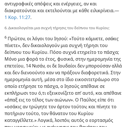
αντιγραφικές απόψεις και ενέργειες, αν και
διακρατούνται και εκτελούνται με κάθε ειλικρίνεια.—
1 Κορ. 11:27
.
6. Δικαιολογείται μια συχνή τήρησις του δείπνου του Κυρίου;
6
Πρώτον, οι λόγοι του Ιησού: «Τούτο κάμνετε,
οσάκις
πίνετε», δεν δικαιολογούν μια συχνή τήρησι του
δείπνου του Κυρίου. Πόσο συχνά ετηρείτο το πάσχα;
Μόνο μια φορά το έτος, φυσικά, στην ημερομηνία της
επετείου, 14 Νισάν, οι δε Ιουδαίοι δεν μπορούσαν αλλά
και δεν διενοούντο καν να πράξουν διαφορετικά. Στην
ημερομηνία αυτή, μέσα στο ίδιο εικοσιτετράωρο στο
οποίο ετήρησε το πάσχα, ο Ιησούς απέθανε σε
εκπλήρωσι του ό,τι εξεικονίζετο απ’ αυτό, και απέθανε
«άπαξ εις το τέλος των αιώνων». Ο Παύλος είπε ότι
«οσάκις αν τρώγητε τον άρτον τούτον, και πίνητε το
ποτήριον τούτο, τον θάνατον του Κυρίου
καταγγέλλετε.» Λογικά, λοιπόν, αυτός ο εορτασμός