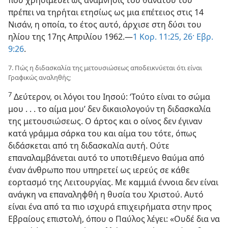
που χρησιμεύει ως ανάμνησις του θανάτου του
πρέπει να τηρήται ετησίως ως μια επέτειος στις 14
Νισάν, η οποία, το έτος αυτό, άρχισε στη δύσι του
ηλίου της 17ης Απριλίου 1962.—
1 Κορ. 11:25, 26·
Εβρ.
9:26
.
7. Πώς η διδασκαλία της μετουσιώσεως αποδεικνύεται ότι είναι
Γραφικώς αναληθής;
7
Δεύτερον, οι λόγοι του Ιησού: ‘Τούτο είναι το σώμα
μου . . . το αίμα μου’ δεν δικαιολογούν τη διδασκαλία
της μετουσιώσεως. Ο άρτος και ο οίνος δεν έγιναν
κατά γράμμα σάρκα του και αίμα του τότε, όπως
διδάσκεται από τη διδασκαλία αυτή. Ούτε
επαναλαμβάνεται αυτό το υποτιθέμενο θαύμα από
έναν άνθρωπο που υπηρετεί ως ιερεύς σε κάθε
εορτασμό της Λειτουργίας. Με καμμιά έννοια δεν είναι
ανάγκη να επαναληφθή η θυσία του Χριστού. Αυτό
είναι ένα από τα πιο ισχυρά επιχειρήματα στην προς
Εβραίους επιστολή, όπου ο Παύλος λέγει: «Ουδέ δια να