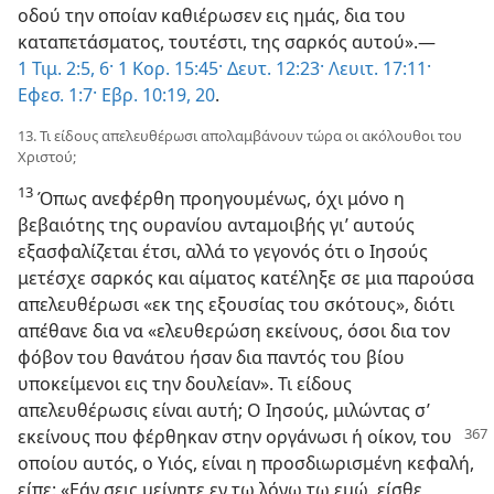
οδού την οποίαν καθιέρωσεν εις ημάς, δια του
καταπετάσματος, τουτέστι, της σαρκός αυτού».—
1 Τιμ. 2:5, 6·
1 Κορ. 15:45·
Δευτ. 12:23·
Λευιτ. 17:11·
Εφεσ. 1:7·
Εβρ. 10:19, 20
.
13. Τι είδους απελευθέρωσι απολαμβάνουν τώρα οι ακόλουθοι του
Χριστού;
13
Όπως ανεφέρθη προηγουμένως, όχι μόνο η
βεβαιότης της ουρανίου ανταμοιβής γι’ αυτούς
εξασφαλίζεται έτσι, αλλά το γεγονός ότι ο Ιησούς
μετέσχε σαρκός και αίματος κατέληξε σε μια παρούσα
απελευθέρωσι «εκ της εξουσίας του σκότους», διότι
απέθανε δια να «ελευθερώση εκείνους, όσοι δια τον
φόβον του θανάτου ήσαν δια παντός του βίου
υποκείμενοι εις την δουλείαν». Τι είδους
απελευθέρωσις είναι αυτή; Ο Ιησούς, μιλώντας σ’
εκείνους που φέρθηκαν
στην οργάνωσι ή οίκον, του
οποίου αυτός, ο Υιός, είναι η προσδιωρισμένη κεφαλή,
είπε: «Εάν σεις μείνητε εν τω λόγω τω εμώ, είσθε