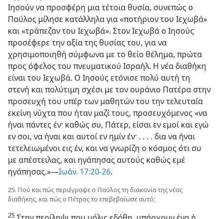
Ιησούν να προσφέρη μια τέτοια θυσία, συνεπώς ο
Παύλος μίλησε κατάλληλα για «ποτήριον του Ιεχωβά»
και «τράπεζαν του Ιεχωβά». Στον Ιεχωβά ο Ιησούς
προσέφερε την αξία της θυσίας του, για να
χρησιμοποιηθή σύμφωνα με το θείο θέλημα, πρώτα
προς όφελος του πνευματικού Ισραήλ. Η νέα διαθήκη
είναι του Ιεχωβά. Ο Ιησούς ετόνισε πολύ αυτή τη
στενή και πολύτιμη σχέσι με τον ουράνιο Πατέρα στην
προσευχή του υπέρ των μαθητών του την τελευταία
εκείνη νύχτα που ήταν μαζί τους, προσευχόμενος «να
ήναι πάντες έν· καθώς συ, Πάτερ, είσαι εν εμοί και εγώ
εν σοι, να ήναι και αυτοί εν ημίν έν· . . . . δια να ήναι
τετελειωμένοι εις έν, και να γνωρίζη ο κόσμος ότι συ
με απέστειλας, και ηγάπησας αυτούς καθώς εμέ
ηγάπησας.»—
Ιωάν. 17:20-26
.
25. Πού και πώς περιέγραψε ο Παύλος τη διακονία της νέας
διαθήκης, και πώς ο Πέτρος το επεβεβαίωσε αυτό;
25
Στην περίληψι που μόλις εδόθη, υπάρχουν ένα ή