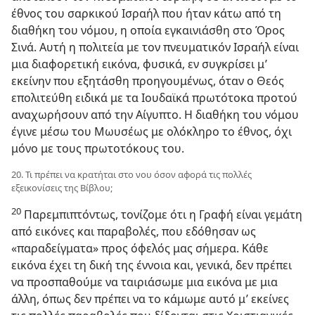
έθνος του σαρκικού Ισραήλ που ήταν κάτω από τη
διαθήκη του νόμου, η οποία εγκαινιάσθη στο Όρος
Σινά. Αυτή η πολιτεία με τον πνευματικόν Ισραήλ είναι
μια διαφορετική εικόνα, φυσικά, εν συγκρίσει μ’
εκείνην που εξητάσθη προηγουμένως, όταν ο Θεός
επολιτεύθη ειδικά με τα Ιουδαϊκά πρωτότοκα προτού
αναχωρήσουν από την Αίγυπτο. Η διαθήκη του νόμου
έγινε μέσω του Μωυσέως με ολόκληρο το έθνος, όχι
μόνο με τους πρωτοτόκους του.
20. Τι πρέπει να κρατήται στο νου όσον αφορά τις πολλές
εξεικονίσεις της Βίβλου;
20
Παρεμπιπτόντως, τονίζομε ότι η Γραφή είναι γεμάτη
από εικόνες και παραβολές, που εδόθησαν ως
«παραδείγματα» προς όφελός μας σήμερα. Κάθε
εικόνα έχει τη δική της έννοια και, γενικά, δεν πρέπει
να προσπαθούμε να ταιριάσωμε μια εικόνα με μια
άλλη, όπως δεν πρέπει να το κάμωμε αυτό μ’ εκείνες