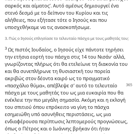
σαρκός και αίματος’. Αυτό αμέσως δημιουργεί ένα
στενό δεσμό με το δείπνον του Κυρίου και τις
αλήθειες, που εξήτασε τότε ο Ιησούς και που
υποσχεθήκαμε να τις ανασκοπήσωμε.
3. Πώς ο Ιησούς επλησίασε το τελευταίο πάσχα με τους μαθητάς του;
3
Ως πιστός Ιουδαίος, ο Ιησούς είχε πάντοτε τηρήσει
την ετήσια εορτή του πάσχα στις 14 του Νισάν· αλλά,
γνωρίζοντας πλήρως ότι θα ετελείωνε τη διακονία του
και θα συνεπλήρωνε τη θυσιαστκή του πορεία
ακριβώς στον δέοντα καιρό ως το πραγματικό
«πασχάλιο θύμα»,
απέβλεψε σ’ αυτό το τελευταίο
πάσχα με τους μαθητάς του ως μια ευκαιρία που θα
ενέκλειε την πιο μεγάλη σημασία. Ακόμη και η εκλογή
του σπιτιού όπου επρόκειτο να γίνη το πάσχα
εσημειώθη υπό ασυνήθεις περιστάσεις, ως μια
ενδιαφέρουσα περίπτωσις λεπτομερούς προγνώσεως,
όπως ο Πέτρος και ο Ιωάννης βρήκαν ότι ήταν