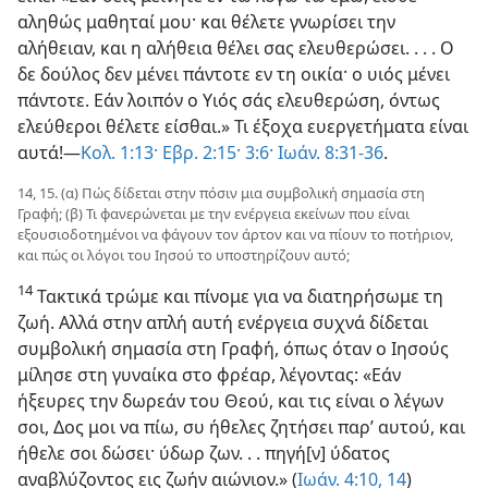
αληθώς μαθηταί μου· και θέλετε γνωρίσει την
αλήθειαν, και η αλήθεια θέλει σας ελευθερώσει. . . . Ο
δε δούλος δεν μένει πάντοτε εν τη οικία· ο υιός μένει
πάντοτε. Εάν λοιπόν ο Υιός σάς ελευθερώση, όντως
ελεύθεροι θέλετε είσθαι.» Τι έξοχα ευεργετήματα είναι
αυτά!—
Κολ. 1:13·
Εβρ. 2:15·
3:6·
Ιωάν. 8:31-36
.
14, 15. (α) Πώς δίδεται στην πόσιν μια συμβολική σημασία στη
Γραφή; (β) Τι φανερώνεται με την ενέργεια εκείνων που είναι
εξουσιοδοτημένοι να φάγουν τον άρτον και να πίουν το ποτήριον,
και πώς οι λόγοι του Ιησού το υποστηρίζουν αυτό;
14
Τακτικά τρώμε και πίνομε για να διατηρήσωμε τη
ζωή. Αλλά στην απλή αυτή ενέργεια συχνά δίδεται
συμβολική σημασία στη Γραφή, όπως όταν ο Ιησούς
μίλησε στη γυναίκα στο φρέαρ, λέγοντας: «Εάν
ήξευρες την δωρεάν του Θεού, και τις είναι ο λέγων
σοι, Δος μοι να πίω, συ ήθελες ζητήσει παρ’ αυτού, και
ήθελε σοι δώσει· ύδωρ ζων. . . πηγή[ν] ύδατος
αναβλύζοντος εις ζωήν αιώνιον.» (
Ιωάν. 4:10,
14
)