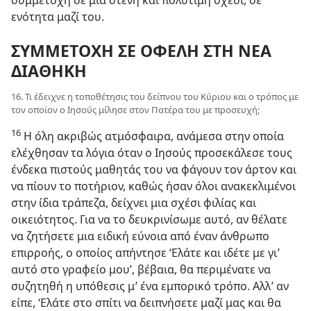
ενότητα μαζί του.
ΣΥΜΜΕΤΟΧΗ ΣΕ ΟΦΕΛΗ ΣΤΗ ΝΕΑ
ΔΙΑΘΗΚΗ
16. Τι έδειχνε η τοποθέτησις του δείπνου του Κύριου και ο τρόπος με
τον οποίον ο Ιησούς μίλησε στον Πατέρα του με προσευχή;
16
Η όλη ακριβώς ατμόσφαιρα, ανάμεσα στην οποία
ελέχθησαν τα λόγια όταν ο Ιησούς προσεκάλεσε τους
ένδεκα πιστούς μαθητάς του να φάγουν τον άρτον και
να πίουν το ποτήριον, καθώς ήσαν όλοι ανακεκλιμένοι
στην ίδια τράπεζα, δείχνει μια σχέσι φιλίας και
οικειότητος. Για να το δευκρινίσωμε αυτό, αν θέλατε
να ζητήσετε μια ειδική εύνοια από έναν άνθρωπο
επιρροής, ο οποίος απήντησε ‘Ελάτε και ιδέτε με γι’
αυτό στο γραφείο μου’, βέβαια, θα περιμένατε να
συζητηθή η υπόθεσις μ’ ένα εμπορικό τρόπο. Αλλ’ αν
είπε, ‘Ελάτε στο σπίτι να δειπνήσετε μαζί μας και θα