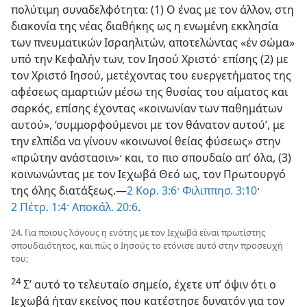
πολύτιμη συναδελφότητα: (1) Ο ένας με τον άλλον, στη
διακονία της νέας διαθήκης ως η ενωμένη εκκλησία
των πνευματικών Ισραηλιτών, αποτελώντας «έν σώμα»
υπό την Κεφαλήν των, τον Ιησού Χριστό· επίσης (2) με
τον Χριστό Ιησού, μετέχοντας του ευεργετήματος της
αφέσεως αμαρτιών μέσω της θυσίας του αίματος και
σαρκός, επίσης έχοντας «κοινωνίαν των παθημάτων
αυτού», ‘συμμορφούμενοι με τον θάνατον αυτού’, με
την ελπίδα να γίνουν «κοινωνοί θείας φύσεως» στην
«πρώτην ανάστασιν»· και, το πιο σπουδαίο απ’ όλα, (3)
κοινωνώντας με τον Ιεχωβά Θεό ως, τον Πρωτουργό
της όλης διατάξεως.—
2 Κορ. 3:6·
Φιλιππησ. 3:10
·
2 Πέτρ. 1:4·
Αποκάλ. 20:6
.
24. Για ποιους λόγους η ενότης με τον Ιεχωβά είναι πρωτίστης
σπουδαιότητος, και πώς ο Ιησούς το ετόνισε αυτό στην προσευχή
του;
24
Σ’ αυτό το τελευταίο σημείο, έχετε υπ’ όψιν ότι ο
Ιεχωβά ήταν εκείνος που κατέστησε δυνατόν για τον