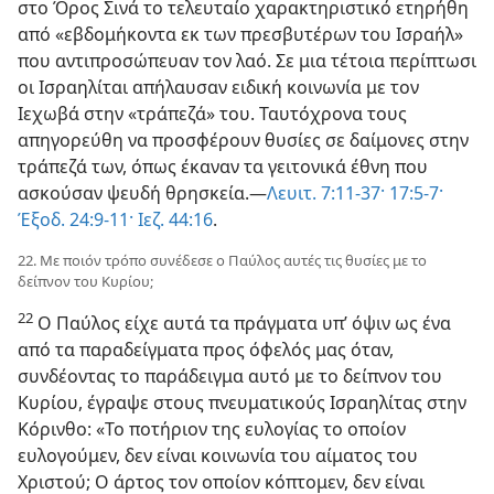
στο Όρος Σινά το τελευταίο χαρακτηριστικό ετηρήθη
από «εβδομήκοντα εκ των πρεσβυτέρων του Ισραήλ»
που αντιπροσώπευαν τον λαό. Σε μια τέτοια περίπτωσι
οι Ισραηλίται απήλαυσαν ειδική κοινωνία με τον
Ιεχωβά στην «τράπεζά» του. Ταυτόχρονα τους
απηγορεύθη να προσφέρουν θυσίες σε δαίμονες στην
τράπεζά των, όπως έκαναν τα γειτονικά έθνη που
ασκούσαν ψευδή θρησκεία.—
Λευιτ. 7:11-37·
17:5-7·
Έξοδ. 24:9-11·
Ιεζ. 44:16
.
22. Με ποιόν τρόπο συνέδεσε ο Παύλος αυτές τις θυσίες με το
δείπνον του Κυρίου;
22
Ο Παύλος είχε αυτά τα πράγματα υπ’ όψιν ως ένα
από τα παραδείγματα προς όφελός μας όταν,
συνδέοντας το παράδειγμα αυτό με το δείπνον του
Κυρίου, έγραψε στους πνευματικούς Ισραηλίτας στην
Κόρινθο: «Το ποτήριον της ευλογίας το οποίον
ευλογούμεν, δεν είναι κοινωνία του αίματος του
Χριστού; Ο άρτος τον οποίον κόπτομεν, δεν είναι