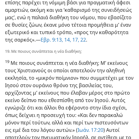
επίσης παρέχει τη νόμιμη βάσι για πραγματική άφεσι
αμαρτιών, ακόμη και για ‘καθαρισμό της συνειδήσεώς
μας’, ενώ η παλαιά διαθήκη του νόμου, που εβασίζετο
σε θυσίες ζώων, έκανε μόνο τέτοια προμήθεια μ’ έναν
εξωτερικό και τυπικό τρόπο, «προς την καθαρότητα
της σαρκός».—
Εβρ. 9:13, 14,
17,
22
.
19. Με ποιους συνάπτεται η νέα διαθήκη;
19
Με ποιους συνάπτεται η νέα διαθήκη; Μ’ εκείνους
τους Χριστιανούς οι οποίοι αποτελούν την αληθινή
εκκλησία, το «μικρόν ποίμνιον» που συμμετέχει με τον
Ιησού στον ουράνιο θρόνο της βασιλείας του,
αρχίζοντας μ’ εκείνους που έλαβαν μέρος στο πρώτο
εκείνο δείπνο που εθεσπίσθη από τον Ιησού. Αυτός
εγνώριζε ότι και άλλοι θα εφέροντο στην ίδια σχέσι,
όπως δείχνει η προσευχή του: «Και δεν παρακαλώ
μόνον περί τούτων, αλλά και περί των πιστευσόντων
εις εμέ δια του λόγου αυτών.» (
Ιωάν. 17:20
) Αυτοί
αποτελούν τον πνευματικόν Ισραήλ, σε αντίθεσι με το