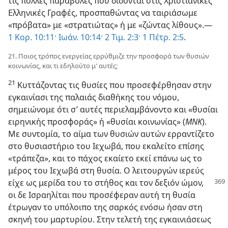
τις πολλές παραβολές που δίδονται στις Χριστιανικές
Ελληνικές Γραφές, προσπαθώντας να ταιριάσωμε
«πρόβατα» με «στρατιώτας» ή με «ζώντας λίθους».—
1 Κορ. 10:11·
Ιωάν. 10:14·
2 Τιμ. 2:3·
1 Πέτρ. 2:5
.
21. Ποιος τρόπος ενεργείας ερρύθμιζε την προσφορά των θυσιών
κοινωνίας, και τι εδηλούτο μ’ αυτές;
21
Κυττάζοντας τις θυσίες που προσεφέρθησαν στην
εγκαινίασι της παλαιάς διαθήκης του νόμου,
σημειώνομε ότι σ’ αυτές περιελαμβάνοντο και «θυσίαι
ειρηνικής προσφοράς» ή «θυσίαι κοινωνίας» (
ΜΝΚ
).
Με συντομία, το αίμα των θυσιών αυτών ερραντίζετο
στο θυσιαστήριο του Ιεχωβά, που εκαλείτο επίσης
«τράπεζα», και το πάχος εκαίετο εκεί επάνω ως το
μέρος του Ιεχωβά στη θυσία. Ο λειτουργών ιερεύς
είχε ως μερίδα του το στήθος και τον δεξιόν ώμον,
οι δε Ισραηλίται που προσέφεραν αυτή τη θυσία
έτρωγαν το υπόλοιπο της σαρκός ενόσω ήσαν στη
σκηνή του μαρτυρίου. Στην τελετή της εγκαινιάσεως