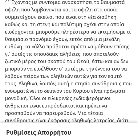
27
Έχοντας με συντομία ανασκοπήσει τα θαυμαστά
οφέλη που λαμβάνονται και τα οφέλη στα οποία
συμμετέχουν εκείνοι που είναι στη νέα διαθήκη,
καθώς και τη στενή και πολύτιμη σχέσι στην οποία
εισέρχονται, μπορούμε πληρέστερα να εκτιμήσωμε τι
θαυμάσιο προνόμιο έχουν, εκτός από μια μεγάλη
ευθύνη. Τα «άλλα πρόβατα» πρέπει να μάθουν επίσης
γι’ αυτές τις σπουδαίες αλήθειες, που αποτελούν
ζωτικό μέρος του σκοπού του Θεού, έστω και αν δεν
μπορούν να εισέλθουν σ’ αυτές με την έννοια του να
λάβουν πείραν των αληθειών αυτών για τον εαυτό
τους. Αληθινά, λοιπόν, αυτή η ετησία συνάθροισις που
ενσωματώνει το δείπνον του Κυρίου είναι πράγματι
μοναδική. Όλοι οι ειλικρινώς ενδιαφερόμενοι
άνθρωποι είναι ευπρόσδεκτοι και πρέπει να
προσπαθούν να παρευρεθούν. Μια τέτοια
συνάθροισις είναι έκφρασις αληθινής λατρείας, διότι
μπορεί να λεχθή ότι όλοι οι παρόντες παρευρίσκονται
Ρυθμίσεις Απορρήτου
στην «τράπεζα του Ιεχωβά» με μια συμβολική έννοια,