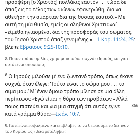
προσφέρη [ο Χριστός] πολλάκις εαυτόν . . . τώρα δε
άπαξ εις το τέλος των αιώνων εφανερώθη, δια να
αθετήση την αμαρτίαν δια της θυσίας εαυτού.» Με
αυτή τη μία θυσία, εμείς οι αληθινοί Χριστιανοί
«είμεθα ηγιασμένοι δια της προσφοράς του σώματος,
του Ιησού Χριστού άπαξ γενομένης.»—
1 Κορ. 11:24, 25
·
βλέπε
Εβραίους 9:25-10:10
.
8. Ποιον τρόπο ομιλίας χρησιμοποιούσε συχνά ο Ιησούς, και γιατί
αυτό είναι σπουδαίο;
8
Ο Ιησούς μιλούσε μ’ ένα ζωντανό τρόπο, όπως έκανε
συχνά, όταν έλεγε: ‘Τούτο είναι το σώμα μου . . . το
αίμα μου.’ Μ’ έναν όμοιο τρόπο μίλησε σε μια άλλη
περίπτωσι: «Εγώ είμαι η θύρα των προβάτων.» Αλλά
ποιος πιστεύει και
για μια στιγμή ότι αυτός έγινε
κατά γράμμα θύρα;—
Ιωάν. 10:7
.
9. Γιατί είναι εσφαλμένο και επιβλαβές το να θεωρούμε το δείπνον
του Κυρίου ως «θεία μετάληψι»;