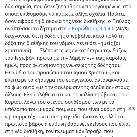
δύο σημεία, που δεν εξητάσθησαν προηγουμένως, στα
οποία επιθυμούμε να κάμωμε ολίγα σχόλια. Πρώτα,
όσον αφορά τη διακονία της νέας διαθήκης, ο Παύλος
αναπτύσσει το ζήτημα στη
2 Κορινθίους 3:4-4:6
(
ΜΝΚ
),
δείχνοντας ότι η δόξα της υπερβαίνει κατά πολύ τη
δόξα της διαθήκης του νόμου. Λέγει ότι «ημείς [οι
Χριστιανοί] . . . βλέποντες ως εν κατόπτρω την δόξαν
του Ιεχωβά», πρώτα με την λάμψιν «εν ταις καρδίαις
ημών, προς φωτισμόν της γνώσεως της δόξης του
Θεού δια του προσώπου του Ιησού Χριστού», και
έπειτα με το κήρυγμα του ευαγγελίου, αντανακλούμε
το φως αυτό «με την φανέρωσιν της αληθείας» στους
άλλους. Είναι αλήθεια ότι και τα «άλλα πρόβατα» του
Κυρίου, λόγω του στενού συνδέσμου των με το
υπόλοιπο
του μικρού ποιμνίου που είναι ακόμη στη
γη, συμμετέχουν σ’ αυτή την ίδια διακονία, αλλά το
πρώτιστο βάρος ή ευθύνη βαρύνει εκείνους που είναι
στη νέα διαθήκη, τον πνευματικόν Ισραήλ, που