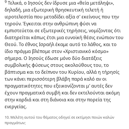
9
Τελικά, ο Ιησούς δεν ίδρυσε μια «θεία μετάληψι»,
δηλαδή, μια εξωτερική θρησκευτική τελετή ή
ιεροτελεστία που μεταδίδει αξία σ’ εκείνους που την
τηρούν. Έγκειται στην ανθρώπινη φύσι να
εμπιστεύεται σε εξωτερικές τηρήσεις, νομίζοντας ότι
διατηρείται κάπως έτσι μια ευνοϊκή θέσις ενώπιον του
Θεού. Το έθνος Ισραήλ έκαμε αυτό το λάθος, και το
ίδιο πράγμα βλέπομε στον «Χριστιανικό κόσμο»
σήμερα. Ο Ιησούς έδωσε μόνο δύο διατάξεις
συμβολικής φύσεως στους ακολούθους του, το
βάπτισμα και το δείπνον του Κυρίου, αλλά η τήρησίς
των κάνει περισσότερη βλάβη παρά καλό αν οι
πραγματικότητες που εξεικονίζονται μ’ αυτές δεν
έχουν πραγματικά συμβή και δεν εκτελούνται ακόμη
στην καρδιά και στη διάνοια και στην πορεία της
ενεργείας.
10. Μελέτη αυτού του θέματος οδηγεί σε εκτίμησι ποιών καλών
πραγμάτων;