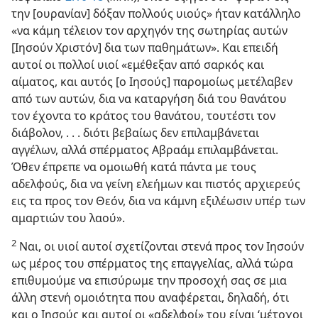
την [ουρανίαν] δόξαν πολλούς υιούς» ήταν κατάλληλο
«να κάμη τέλειον τον αρχηγόν της σωτηρίας αυτών
[Ιησούν Χριστόν] δια των παθημάτων». Και επειδή
αυτοί οι πολλοί υιοί «εμέθεξαν από σαρκός και
αίματος, και αυτός [ο Ιησούς] παρομοίως μετέλαβεν
από των αυτών, δια να καταργήση διά του θανάτου
τον έχοντα το κράτος του θανάτου, τουτέστι τον
διάβολον, . . . διότι βεβαίως δεν επιλαμβάνεται
αγγέλων, αλλά σπέρματος Αβραάμ επιλαμβάνεται.
Όθεν έπρεπε να ομοιωθή κατά πάντα με τους
αδελφούς, δια να γείνη ελεήμων και πιστός αρχιερεύς
εις τα προς τον Θεόν, δια να κάμνη εξιλέωσιν υπέρ των
αμαρτιών του λαού».
2
Ναι, οι υιοί αυτοί σχετίζονται στενά προς τον Ιησούν
ως μέρος του σπέρματος της επαγγελίας, αλλά τώρα
επιθυμούμε να επισύρωμε την προσοχή σας σε μια
άλλη στενή ομοιότητα που αναφέρεται, δηλαδή, ότι
και ο Ιησούς και αυτοί οι «αδελφοί» του είναι ‘μέτοχοι