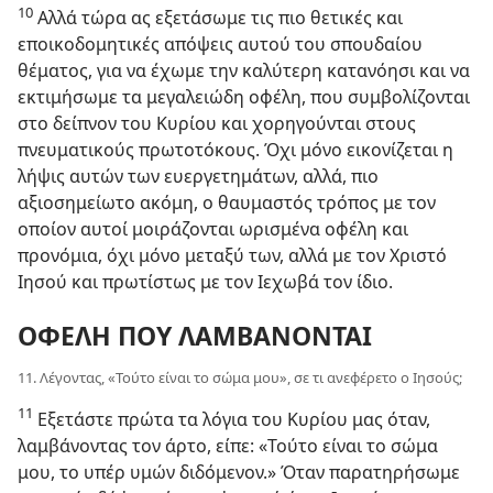
10
Αλλά τώρα ας εξετάσωμε τις πιο θετικές και
εποικοδομητικές απόψεις αυτού του σπουδαίου
θέματος, για να έχωμε την καλύτερη κατανόησι και να
εκτιμήσωμε τα μεγαλειώδη οφέλη, που συμβολίζονται
στο δείπνον του Κυρίου και χορηγούνται στους
πνευματικούς πρωτοτόκους. Όχι μόνο εικονίζεται η
λήψις αυτών των ευεργετημάτων, αλλά, πιο
αξιοσημείωτο ακόμη, ο θαυμαστός τρόπος με τον
οποίον αυτοί μοιράζονται ωρισμένα οφέλη και
προνόμια, όχι μόνο μεταξύ των, αλλά με τον Χριστό
Ιησού και πρωτίστως με τον Ιεχωβά τον ίδιο.
ΟΦΕΛΗ ΠΟΥ ΛΑΜΒΑΝΟΝΤΑΙ
11. Λέγοντας, «Τούτο είναι το σώμα μου», σε τι ανεφέρετο ο Ιησούς;
11
Εξετάστε πρώτα τα λόγια του Κυρίου μας όταν,
λαμβάνοντας τον άρτο, είπε: «Τούτο είναι το σώμα
μου, το υπέρ υμών διδόμενον.» Όταν παρατηρήσωμε