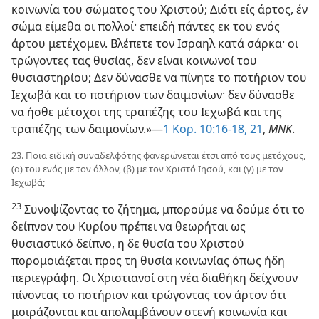
κοινωνία του σώματος του Χριστού; Διότι είς άρτος, έν
σώμα είμεθα οι πολλοί· επειδή πάντες εκ του ενός
άρτου μετέχομεν. Βλέπετε τον Ισραηλ κατά σάρκα· οι
τρώγοντες τας θυσίας, δεν είναι κοινωνοί του
θυσιαστηρίου; Δεν δύνασθε να πίνητε το ποτήριον του
Ιεχωβά και το ποτήριον των δαιμονίων· δεν δύνασθε
να ήσθε μέτοχοι της τραπέζης του Ιεχωβά και της
τραπέζης των δαιμονίων.»—
1 Κορ. 10:16-18,
21
,
ΜΝΚ
.
23. Ποια ειδική συναδελφότης φανερώνεται έτσι από τους μετόχους,
(α) του ενός με τον άλλον, (β) με τον Χριστό Ιησού, και (γ) με τον
Ιεχωβά;
23
Συνοψίζοντας το ζήτημα, μπορούμε να δούμε ότι το
δείπνον του Κυρίου πρέπει να θεωρήται ως
θυσιαστικό δείπνο, η δε θυσία του Χριστού
πορομοιάζεται προς τη θυσία κοινωνίας όπως ήδη
περιεγράφη. Οι Χριστιανοί στη νέα διαθήκη δείχνουν
πίνοντας το ποτήριον και τρώγοντας τον άρτον ότι
μοιράζονται και απολαμβάνουν στενή κοινωνία και