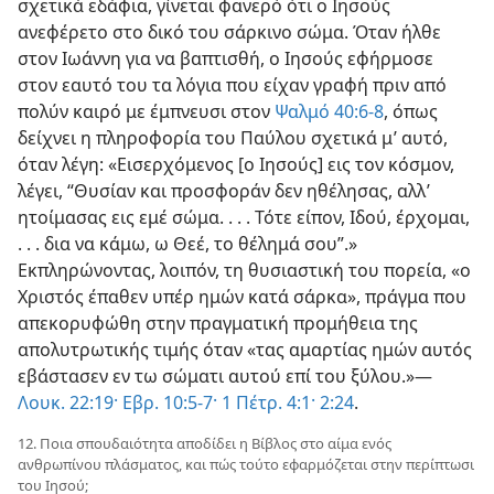
σχετικά εδάφια, γίνεται φανερό ότι ο Ιησούς
ανεφέρετο στο δικό του σάρκινο σώμα. Όταν ήλθε
στον Ιωάννη για να βαπτισθή, ο Ιησούς εφήρμοσε
στον εαυτό του τα λόγια που είχαν γραφή πριν από
πολύν καιρό με έμπνευσι στον
Ψαλμό 40:6-8
, όπως
δείχνει η πληροφορία του Παύλου σχετικά μ’ αυτό,
όταν λέγη: «Εισερχόμενος [ο Ιησούς] εις τον κόσμον,
λέγει, “Θυσίαν και προσφοράν δεν ηθέλησας, αλλ’
ητοίμασας εις εμέ σώμα. . . . Τότε είπον, Ιδού, έρχομαι,
. . . δια να κάμω, ω Θεέ, το θέλημά σου”.»
Εκπληρώνοντας, λοιπόν, τη θυσιαστική του πορεία, «ο
Χριστός έπαθεν υπέρ ημών κατά σάρκα», πράγμα που
απεκορυφώθη στην πραγματική προμήθεια της
απολυτρωτικής τιμής όταν «τας αμαρτίας ημών αυτός
εβάστασεν εν τω σώματι αυτού επί του ξύλου.»—
Λουκ. 22:19·
Εβρ. 10:5-7·
1 Πέτρ. 4:1·
2:24
.
12. Ποια σπουδαιότητα αποδίδει η Βίβλος στο αίμα ενός
ανθρωπίνου πλάσματος, και πώς τούτο εφαρμόζεται στην περίπτωσι
του Ιησού;