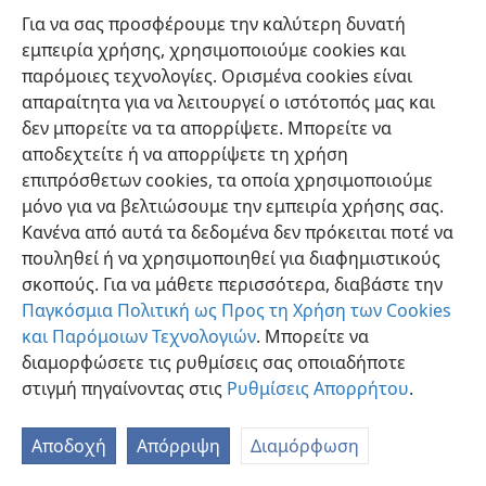
μολονότι ολίγοι μόνον μετέχουν των εμβλημάτων του
Για να σας προσφέρουμε την καλύτερη δυνατή
αζύμου άρτου και του οίνου, δηλαδή εκείνοι που
εμπειρία χρήσης, χρησιμοποιούμε cookies και
έχουν τη μαρτυρία του πνεύματος του Θεού ότι είναι
παρόμοιες τεχνολογίες. Ορισμένα cookies είναι
πνευματικοί του υιοί, «κληρονόμοι μεν Θεού,
απαραίτητα για να λειτουργεί ο ιστότοπός μας και
συγκληρονόμοι δε Χριστού». Αλλά προσέχοντας σε ό,τι
δεν μπορείτε να τα απορρίψετε. Μπορείτε να
λέγεται την εσπέρα της ειδικής αυτής συναθροίσεως,
αποδεχτείτε ή να απορρίψετε τη χρήση
κατανοούν όλοι εκ νέου τη σπουδαιότητα του να
επιπρόσθετων cookies, τα οποία χρησιμοποιούμε
υπηρετούν τον Ιεχωβά στα συμφέροντα της βασιλείας
μόνο για να βελτιώσουμε την εμπειρία χρήσης σας.
του με το πνεύμα της αδιαίρετης και αποκλειστικής
Κανένα από αυτά τα δεδομένα δεν πρόκειται ποτέ να
λατρείας, τη σπουδαιότητα του να τηρούνται καθαροί
πουληθεί ή να χρησιμοποιηθεί για διαφημιστικούς
από οποιαδήποτε πορεία ενεργείας που θα τους
σκοπούς. Για να μάθετε περισσότερα, διαβάστε την
προσδιώριζε ως υπηρετούντας στην «τράπεζα των
Παγκόσμια Πολιτική ως Προς τη Χρήση των Cookies
δαιμονίων», και τη σπουδαιότητα του να τηρούνται σε
και Παρόμοιων Τεχνολογιών
. Μπορείτε να
στενή ενότητα με την κοινωνία Νέου Κόσμου των
διαμορφώσετε τις ρυθμίσεις σας οποιαδήποτε
αφιερωμένων μαρτύρων του Ιεχωβά, διότι αυτός είναι
στιγμή πηγαίνοντας στις
Ρυθμίσεις Απορρήτου
.
ο καιρός που ο Ιεχωβά συνήθροισε όλα τα πρόβατα
«εις ενότητα . . . ως ποίμνιον εις την μάνδραν».—
Μιχ.
Αποδοχή
Απόρριψη
Διαμόρφωση
2:12
,
ΜΝΚ
·
Ιωάν. 10:16
.