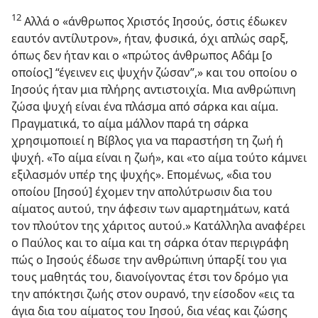
12
Αλλά ο «άνθρωπος Χριστός Ιησούς, όστις έδωκεν
εαυτόν αντίλυτρον», ήταν, φυσικά, όχι απλώς σαρξ,
όπως δεν ήταν και ο «πρώτος άνθρωπος Αδάμ [ο
οποίος] “έγεινεν εις ψυχήν ζώσαν”,» και του οποίου ο
Ιησούς ήταν μια πλήρης αντιστοιχία. Μια ανθρώπινη
ζώσα ψυχή είναι ένα πλάσμα από σάρκα και αίμα.
Πραγματικά, το αίμα μάλλον παρά τη σάρκα
χρησιμοποιεί η Βίβλος για να παραστήση τη ζωή ή
ψυχή. «Το αίμα είναι η ζωή», και «το αίμα τούτο κάμνει
εξιλασμόν υπέρ της ψυχής». Επομένως, «δια του
οποίου [Ιησού] έχομεν την απολύτρωσιν δια του
αίματος αυτού, την άφεσιν των αμαρτημάτων, κατά
τον πλούτον της χάριτος αυτού.» Κατάλληλα αναφέρει
ο Παύλος και το αίμα και τη σάρκα όταν περιγράφη
πώς ο Ιησούς έδωσε την ανθρώπινη ύπαρξί του για
τους μαθητάς του, διανοίγοντας έτσι τον δρόμο για
την απόκτησι ζωής στον ουρανό, την είσοδον «εις τα
άγια δια του αίματος του Ιησού, δια νέας και ζώσης