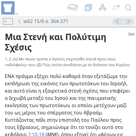
w62 15/6 σ. 364-371
Μια Στενή και Πολύτιμη
Σχέσις
1, 2. (α) Με ποιον τρόπο ο Ιησούς εσχετίσθη στενά προς τους
«αδελφούς» του; (β) Πώς τούτο συνδέεται με το δείπνον του Κυρίου;
ΕΝΑ πράγμα εξέχει πολύ καθαρά όταν εξετάζωμε την
εκπλήρωσι της εικόνος των πρωτοτόκων του Ισραήλ,
και αυτό είναι η εξαιρετικά στενή σχέσις που επιφέρει
ο Ιεχωβά μεταξύ του Ιησού και της πνευματικής
εκκλησίας των πρωτοτόκων, οι οποίοι μετέχουν μαζί
του ως μέρος του σπέρματος του Αβραάμ.
Κυττάζοντας πάλι στην επιστολή του Παύλου προς
τους Εβραίους, σημειώνομε ότι το τονίζει αυτό στο
κεφάλαιο
2:10-18
(
ΜΝΚ
), όπου εξηγεί ότι «φέρων εις