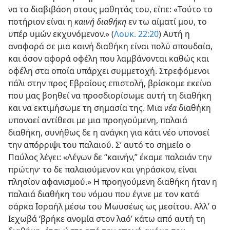
να το διαβιβάση στους μαθητάς του, είπε: «Τούτο το
ποτήριον είναι η
καινή διαθήκη
εν τω αίματί μου, το
υπέρ υμών εκχυνόμενον.» (
Λουκ. 22:20
) Αυτή η
αναφορά σε μια καινή διαθήκη είναι πολύ σπουδαία,
και όσον αφορά οφέλη που λαμβάνονται καθώς και
οφέλη στα οποία υπάρχει συμμετοχή. Στρεφόμενοι
πάλι στην προς Εβραίους επιστολή, βρίσκομε εκείνο
που μας βοηθεί να προσδιορίσωμε αυτή τη διαθήκη
και να εκτιμήσωμε τη σημασία της. Μια
νέα
διαθήκη
υπονοεί αντίθεσι με μια προηγούμενη, παλαιά
διαθήκη, συνήθως δε η ανάγκη για κάτι νέο υπονοεί
την απόρριψι του παλαιού. Σ’ αυτό το σημείο ο
Παύλος λέγει: «Λέγων δε “καινήν,” έκαμε παλαιάν την
πρώτην· το δε παλαιούμενον και γηράσκον, είναι
πλησίον αφανισμού.» Η προηγούμενη διαθήκη ήταν η
παλαιά διαθήκη του νόμου που έγινε με τον κατά
σάρκα Ισραήλ μέσω του Μωυσέως ως μεσίτου. Αλλ’ ο
Ιεχωβά ‘βρήκε ανομία στον λαό’ κάτω από αυτή τη