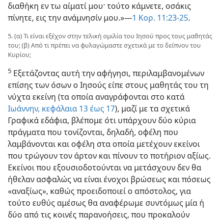
διαθήκη εν τω αίματί μου· τούτο κάμνετε, οσάκις
πίνητε, εις την ανάμνησίν μου.»—
1 Κορ. 11:23-25
.
5. (α) Τι είναι εξέχον στην τελική ομιλία του Ιησού προς τους μαθητάς
του; (β) Από τι πρέπει να φυλαγώμαστε σχετικά με το δείπνον του
Κυρίου;
5
Εξετάζοντας αυτή την αφήγησι, περιλαμβανομένων
επίσης των όσων ο Ιησούς είπε στους μαθητάς του τη
νύχτα εκείνη (τα οποία αναγράφονται στο κατά
Ιωάννην, κεφάλαια 13 έως 17
), μαζί με τα σχετικά
Γραφικά εδάφια, βλέπομε ότι υπάρχουν δύο κύρια
πράγματα που τονίζονται, δηλαδή, οφέλη που
λαμβάνονται και οφέλη στα οποία μετέχουν εκείνοι
που τρώγουν τον άρτον και πίνουν το ποτήριον αξίως.
Εκείνοι που εξουσιοδοτούνται να μετάσχουν δεν θα
ήθελαν ασφαλώς να είναι ένοχοι βρώσεως και πόσεως
«αναξίως», καθώς προειδοποιεί ο απόστολος, για
τούτο ευθύς αμέσως θα αναφέρωμε συντόμως μία ή
δύο από τις κοινές παρανοήσεις, που προκαλούν