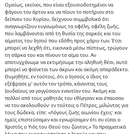
Ομοίως, εκείνοι, που είναι εξουσιοδοτημένοι να
φάγουν τον άρτον και να πίουν το ποτήριον στο
δείπνον του Κυρίου, δείχνουν συμμβολικά ότι
αναγνωρίζουν ευγνωμόνως τα οφέλη, οφέλη ζωής,
που λαμβάνονται από τη θυσία της σαρκός και του
αίματος του Ιησού που εδόθη προς χάριν των. Έτσι
μπορεί να λεχθή ότι, εικονικά μέσω πίστεως, τρώγουν
τη σάρκα του και πίνουν το αίμα του. Αν
αποτυγχάνωμε να εκτιμήσωμε την αληθινή θέσι, αυτό
μπορεί να φαίνεται των άκρων και ακόμη απαράδεκτο.
Θυμηθήτε, εν τούτοις, ότι ο Ιησούς ο ίδιος το
εξέφρασε μ’ αυτόν τον τρόπο, κάνοντας τους
Ιουδαίους να γογγύσουν εναντίον του. Ακόμη και
πολλοί από τους μαθητάς του εθίγησαν και έπαυσαν
να τον ακολουθούν· εν τούτοις ο Πέτρος, μιλώντας για
τους δώδεκα, είπε: «Λόγους ζωής αιωνίου έχεις· και
ημείς επιστεύσαμεν και εγνωρίσαμεν ότι συ είσαι ο
Χριστός ο Υιός του Θεού του ζώντος.» Τα πραγματικά
λόγια που εχρησιμοποίησε ο Ιησούς και που