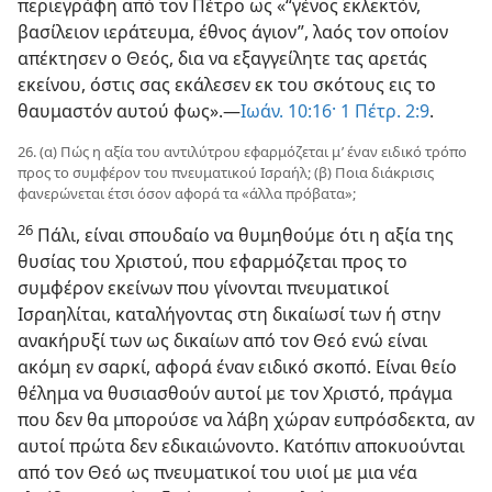
περιεγράφη από τον Πέτρο ως «“γένος εκλεκτόν,
βασίλειον ιεράτευμα, έθνος άγιον”, λαός τον οποίον
απέκτησεν ο Θεός, δια να εξαγγείλητε τας αρετάς
εκείνου, όστις σας εκάλεσεν εκ του σκότους εις το
θαυμαστόν αυτού φως».—
Ιωάν. 10:16·
1 Πέτρ. 2:9
.
26. (α) Πώς η αξία του αντιλύτρου εφαρμόζεται μ’ έναν ειδικό τρόπο
προς το συμφέρον του πνευματικού Ισραήλ; (β) Ποια διάκρισις
φανερώνεται έτσι όσον αφορά τα «άλλα πρόβατα»;
26
Πάλι, είναι σπουδαίο να θυμηθούμε ότι η αξία της
θυσίας του Χριστού, που εφαρμόζεται προς το
συμφέρον εκείνων που γίνονται πνευματικοί
Ισραηλίται, καταλήγοντας στη δικαίωσί των ή στην
ανακήρυξί των ως δικαίων από τον Θεό ενώ είναι
ακόμη εν σαρκί, αφορά έναν ειδικό σκοπό. Είναι θείο
θέλημα να θυσιασθούν αυτοί με τον Χριστό, πράγμα
που δεν θα μπορούσε να λάβη χώραν ευπρόσδεκτα, αν
αυτοί πρώτα δεν εδικαιώνοντο. Κατόπιν αποκυούνται
από τον Θεό ως πνευματικοί του υιοί με μια νέα