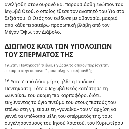
ανελήφθη στον ουρανό και παρουσιάσθη ενώπιον του
Ιεχωβά Θεού, ο οποίος έθεσε τον αγαπητό του Υιό στα
δεξιά του. Ο Θεός τον ενέδυσε με αθανασία, μακριά
από κάθε περαιτέρω προσωπική βλάβη από τον
Μέγαν Όφιν, τον Διάβολο.
ΔΙΩΓΜΟΣ ΚΑΤΑ ΤΩΝ ΥΠΟΛΟΙΠΩΝ
ΤΟΥ ΣΠΕΡΜΑΤΟΣ ΤΗΣ
19. Στην Πεντηκοστή τι έλαβε χώραν, το οποίον παρέσχε την
ευκαιρία στην ουράνια Ιερουσαλήμ να ‘ευφρανθή’;
19
Ύστερ’ από δέκα μέρες ήλθε η Ιουδαϊκή
Πεντηκοστή. Τότε ο Ιεχωβά Θεός κατέστησε τη
«γυναίκα» του ακόμη πιο καρποφόρο, διότι,
εκχύνοντας το άγιο πνεύμα του στους πιστούς του
επάνω στη γη, έκαμε τη «γυναίκα» του ν’ αρχίση να
γεννά τα υπόλοιπα μέλη του σπέρματός της, τους
συγκληρονόμους του Ιησού Χριστού, του Κυριωτέρου