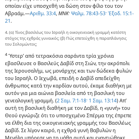
οποίαν είχε υποσχεθή να δώση στον φίλο του τον
Αβραάμ.​—
Αριθμ. 33:4
,
ΜΝΚ
·
Ψαλμ. 78:43-53·
Έξοδ. 15:1-
21
.
4. (α) Τίνος βασιλέως του Ισραήλ η οικογενειακή γραμμή κατέστη
στόχος της εχθράς γυναικός; (β) Πώς επετεύχθη η παραπλάνησις
του Σολομώντος;
4
Ύστερ’ από τετρακόσια σαράντα τρία χρόνια
εβασίλευσε ο Βασιλεύς Δαβίδ στη Σιών, την ακρόπολι
της Ιερουσαλήμ, ως μονάρχης και των δώδεκα φυλών
του Ισραήλ. Ο Ιεχωβά, επειδή ο Δαβίδ απεδείχθη
άνθρωπος κατά την καρδίαν αυτού, έκαμε διαθήκη με
αυτόν για μια αιώνια βασιλεία από τη βασιλική του
γενεαλογική γραμμή. (
2 Σαμ. 7:1-18·
1 Σαμ. 13:14
) Απ’
αυτή τη βασιλική διαθήκη με τον Δαβίδ, η «γυνή» του
Θεού εγνώριζε ότι το υποσχεμένο Σπέρμα της έπρεπε
να έλθη δια της οικογενειακής γραμμής του Βασιλέως
Δαβίδ. Σε λίγον καιρό, η εχθρά γυνή Βαβυλών η
Μεγάλη μπόρεσε να το μάθη αυτό και εναντιώθηκε