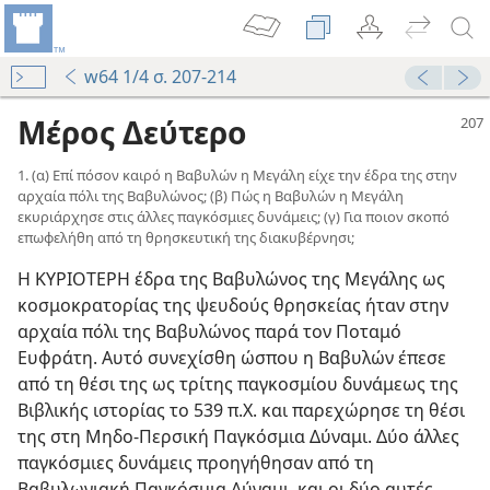
w64 1/4 σ. 207-214
Μέρος Δεύτερο
1. (α) Επί πόσον καιρό η Βαβυλών η Μεγάλη είχε την έδρα της στην
αρχαία πόλι της Βαβυλώνος; (β) Πώς η Βαβυλών η Μεγάλη
εκυριάρχησε στις άλλες παγκόσμιες δυνάμεις; (γ) Για ποιον σκοπό
επωφελήθη από τη θρησκευτική της διακυβέρνησι;
Η ΚΥΡΙΟΤΕΡΗ έδρα της Βαβυλώνος της Μεγάλης ως
κοσμοκρατορίας της ψευδούς θρησκείας ήταν στην
αρχαία πόλι της Βαβυλώνος παρά τον Ποταμό
Ευφράτη. Αυτό συνεχίσθη ώσπου η Βαβυλών έπεσε
από τη θέσι της ως τρίτης παγκοσμίου δυνάμεως της
Βιβλικής ιστορίας το 539 π.Χ. και παρεχώρησε τη θέσι
της στη Μηδο-Περσική Παγκόσμια Δύναμι. Δύο άλλες
παγκόσμιες δυνάμεις προηγήθησαν από τη
Βαβυλωνιακή Παγκόσμια Δύναμι, και οι δύο αυτές