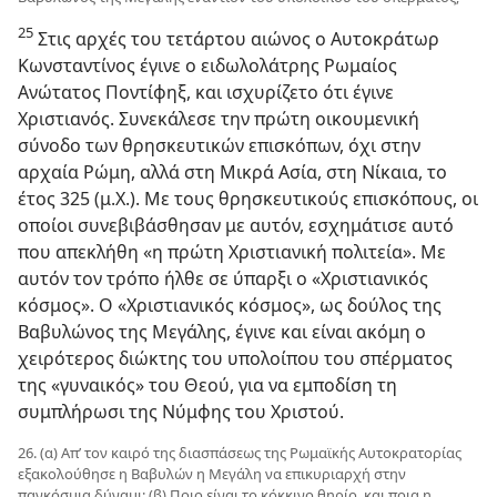
25
Στις αρχές του τετάρτου αιώνος ο Αυτοκράτωρ
Κωνσταντίνος έγινε ο ειδωλολάτρης Ρωμαίος
Ανώτατος Ποντίφηξ, και ισχυρίζετο ότι έγινε
Χριστιανός. Συνεκάλεσε την πρώτη οικουμενική
σύνοδο των θρησκευτικών επισκόπων, όχι στην
αρχαία Ρώμη, αλλά στη Μικρά Ασία, στη Νίκαια, το
έτος 325 (μ.Χ.). Με τους θρησκευτικούς επισκόπους, οι
οποίοι συνεβιβάσθησαν με αυτόν, εσχημάτισε αυτό
που απεκλήθη «η πρώτη Χριστιανική πολιτεία». Με
αυτόν τον τρόπο ήλθε σε ύπαρξι ο «Χριστιανικός
κόσμος». Ο «Χριστιανικός κόσμος», ως δούλος της
Βαβυλώνος της Μεγάλης, έγινε και είναι ακόμη ο
χειρότερος διώκτης του υπολοίπου του σπέρματος
της «γυναικός» του Θεού, για να εμποδίση τη
συμπλήρωσι της Νύμφης του Χριστού.
26. (α) Απ’ τον καιρό της διασπάσεως της Ρωμαϊκής Αυτοκρατορίας
εξακολούθησε η Βαβυλών η Μεγάλη να επικυριαρχή στην
παγκόσμια δύναμι; (β) Ποιο είναι το κόκκινο θηρίο, και ποια η