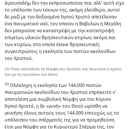
Ιερουσαλήμ δεν την εκπροσωπούσε πια, αλλ’ αυτή είχε
το υπόλοιπο των τέκνων της, ακόμη ελεύθερο, αυτοί
δε μαζί με τον δοξασμένο Ιησού Χριστό απετέλεσαν
ένα πνευματικό ναό, τον οποίον η Βαβυλών η Μεγάλη
δεν μπορούσε να καταστρέψη με την καταστροφή
επιγείων, υλικών θρησκευτικών κτιρίων, ακόμη και
των κτιρίων, στα οποία έκανε θρησκευτικές
συγκεντρώσεις η εκκλησία των πιστών ακολούθων
του Χριστού.
23. Ποιοι αποτελούν τη Νύμφη του Χριστού, και ποια είναι η σχέσις
των με τη «γυναίκα» του Θεού;
23
Ολόκληρη η εκκλησία των 144.000 πιστών
πνευματικών ακολούθων του Χριστού επρόκειτο ν’
αποτελέση μια συμβολική Νύμφη για τον Κύριον
Ιησού Χριστό, η δε «γυνή» του Θεού ωρίσθη να
γεννήση όλους αυτούς τους 144.000 επιτυχώς ως το
υπόλοιπον του σπέρματός της για να προμηθεύση
έτσι μια Νύμφη για το Κυριώτερο Σπέρμα της, τον