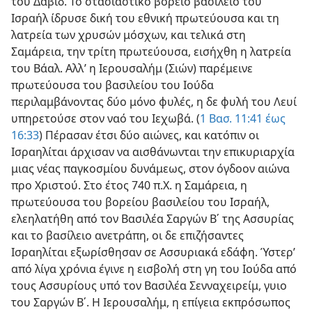
του Δαβίδ. Το στασιαστικό βόρειο βασίλειο του
Ισραήλ ίδρυσε δική του εθνική πρωτεύουσα και τη
λατρεία των χρυσών μόσχων, και τελικά στη
Σαμάρεια, την τρίτη πρωτεύουσα, εισήχθη η λατρεία
του Βάαλ. Αλλ’ η Ιερουσαλήμ (Σιών) παρέμεινε
πρωτεύουσα του βασιλείου του Ιούδα
περιλαμβάνοντας δύο μόνο φυλές, η δε φυλή του Λευί
υπηρετούσε στον ναό του Ιεχωβά. (
1 Βασ. 11:41 έως
16:33
) Πέρασαν έτσι δύο αιώνες, και κατόπιν οι
Ισραηλίται άρχισαν να αισθάνωνται την επικυριαρχία
μιας νέας παγκοσμίου δυνάμεως, στον όγδοον αιώνα
προ Χριστού. Στο έτος 740 π.Χ. η Σαμάρεια, η
πρωτεύουσα του βορείου βασιλείου του Ισραήλ,
ελεηλατήθη από τον Βασιλέα Σαργών Β΄ της Ασσυρίας
και το βασίλειο ανετράπη, οι δε επιζήσαντες
Ισραηλίται εξωρίσθησαν σε Ασσυριακά εδάφη. Ύστερ’
από λίγα χρόνια έγινε η εισβολή στη γη του Ιούδα από
τους Ασσυρίους υπό τον Βασιλέα Σενναχειρείμ, γυιο
του Σαργών Β΄. Η Ιερουσαλήμ, η επίγεια εκπρόσωπος