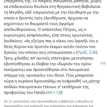
Σπέρματός της. Οι πλήρεις πνεύματος μαθηταί, χωρίς
να επιδεικνύουν δουλεία στη θρησκευτική Βαβυλώνα
τη Μεγάλη, αλλ’ ενεργώντας με την ελευθερία με την
οποία ο Χριστός τούς ελευθέρωσε, άρχισαν να
κηρύττουν το θαυμαστό τους άγγελμα
απελευθερώσεως. Ο απόστολος Πέτρος, ως ο
κυριώτερος εκπρόσωπος, είπε στους ερωτώντας
Ιουδαίους: «Ας εξεύρη πας ο οίκος του Ισραήλ, ότι ο
Θεός Κύριον και Χριστόν έκαμεν αυτόν τούτον τον
Ιησούν, τον οποίον σεις εσταυρώσατε.» (
Πράξ. 2:36
)
Τρεις χιλιάδες απ’ αυτούς επίστεψαν, μετενόησαν,
εβαπτίσθησαν, κι έλαβαν την «δωρεάν
του αγίου
πνεύματος» και προσετέθησαν στο πνευματικό
σπέρμα της «γυναικός» του Θεού. Πώς μπορούσε
τώρα η ουράνια Ιερουσαλήμ να ‘ευφρανθή’ ως μήτηρ
πολλών πνευματικών τέκνων, σ’ εκπλήρωσι της
προφητείας του Ησαΐα (
44:1-13
)!
20, 21. (α) Κατόπιν, πώς προσεπάθησε η Βαβυλών η Μεγάλη να
παρεμποδίση την ανάπτυξι του υπολοίπου του σπέρματος της