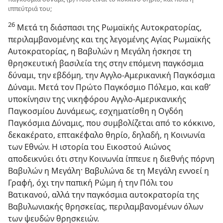
ιππεύτριά του;
26
Μετά τη διάσπασι της Ρωμαϊκής Αυτοκρατορίας,
περιλαμβανομένης και της λεγομένης Αγίας Ρωμαϊκής
Αυτοκρατορίας, η Βαβυλών η Μεγάλη ήσκησε τη
θρησκευτική βασιλεία της στην επόμενη παγκόσμια
δύναμι, την εβδόμη, την Αγγλο-Αμερικανική Παγκόσμια
Δύναμι. Μετά τον Πρώτο Παγκόσμιο Πόλεμο, και καθ’
υποκίνησιν της νικηφόρου Αγγλο-Αμερικανικής
Παγκοσμίου Δυνάμεως, εσχηματίσθη η Ογδόη
Παγκόσμια Δύναμις, που συμβολίζεται από το κόκκινο,
δεκακέρατο, επτακέφαλο θηρίο, δηλαδή, η Κοινωνία
των Εθνών. Η ιστορία του Εικοστού Αιώνος
αποδεικνύει ότι στην Κοινωνία ίππευε η διεθνής πόρνη
Βαβυλών η Μεγάλη· Βαβυλώνα δε τη Μεγάλη εννοεί η
Γραφή, όχι την παπική Ρώμη ή την Πόλι του
Βατικανού, αλλά την παγκόσμια αυτοκρατορία της
Βαβυλωνιακής θρησκείας, περιλαμβανομένων όλων
των ψευδών θρησκειών.