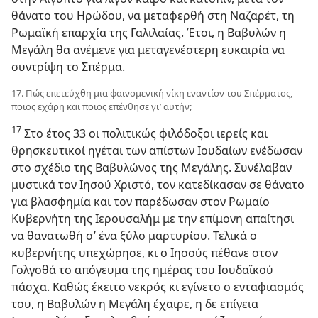
θάνατο του Ηρώδου, να μεταφερθή στη Ναζαρέτ, τη
Ρωμαϊκή επαρχία της Γαλιλαίας. Έτσι, η Βαβυλών η
Μεγάλη θα ανέμενε για μεταγενέστερη ευκαιρία να
συντρίψη το Σπέρμα.
17. Πώς επετεύχθη μια φαινομενική νίκη εναντίον του Σπέρματος,
ποιος εχάρη και ποιος επένθησε γι’ αυτήν;
17
Στο έτος 33 οι πολιτικώς φιλόδοξοι ιερείς και
θρησκευτικοί ηγέται των απίστων Ιουδαίων ενέδωσαν
στο σχέδιο της Βαβυλώνος της Μεγάλης. Συνέλαβαν
μυστικά τον Ιησού Χριστό, τον κατεδίκασαν σε θάνατο
για βλασφημία και τον παρέδωσαν στον Ρωμαίο
Κυβερνήτη της Ιερουσαλήμ με την επίμονη απαίτησι
να θανατωθή σ’ ένα ξύλο μαρτυρίου. Τελικά ο
κυβερνήτης υπεχώρησε, κι ο Ιησούς πέθανε στον
Γολγοθά το απόγευμα της ημέρας του Ιουδαϊκού
πάσχα. Καθώς έκειτο νεκρός κι εγίνετο ο ενταφιασμός
του, η Βαβυλών η Μεγάλη έχαιρε, η δε επίγεια