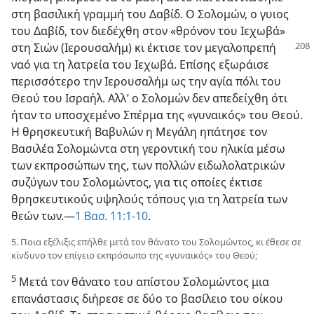
στη βασιλική γραμμή του Δαβίδ. Ο Σολομών, ο γυιος
του Δαβίδ, τον διεδέχθη στον «θρόνον του Ιεχωβά»
στη Σιών (Ιερουσαλήμ) κι έκτισε
τον μεγαλοπρεπή
ναό για τη λατρεία του Ιεχωβά. Επίσης εξωράισε
περισσότερο την Ιερουσαλήμ ως την αγία πόλι του
Θεού του Ισραήλ. Αλλ’ ο Σολομών δεν απεδείχθη ότι
ήταν το υποσχεμένο Σπέρμα της «γυναικός» του Θεού.
Η θρησκευτική Βαβυλών η Μεγάλη ηπάτησε τον
Βασιλέα Σολομώντα στη γεροντική του ηλικία μέσω
των εκπροσώπων της, των πολλών ειδωλολατρικών
συζύγων του Σολομώντος, για τις οποίες έκτισε
θρησκευτικούς υψηλούς τόπους για τη λατρεία των
θεών των.​—
1 Βασ. 11:1-10
.
5. Ποια εξέλιξις επήλθε μετά τον θάνατο του Σολομώντος, κι έθεσε σε
κίνδυνο τον επίγειο εκπρόσωπο της «γυναικός» του Θεού;
5
Μετά τον θάνατο του απίστου Σολομώντος μια
επανάστασις διήρεσε σε δύο το βασίλειο του οίκου