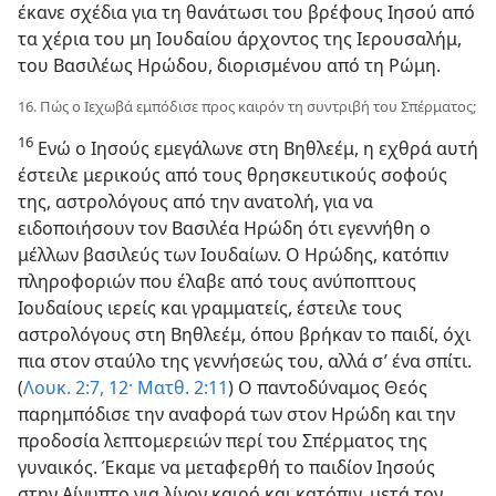
έκανε σχέδια για τη θανάτωσι του βρέφους Ιησού από
τα χέρια του μη Ιουδαίου άρχοντος της Ιερουσαλήμ,
του Βασιλέως Ηρώδου, διορισμένου από τη Ρώμη.
16. Πώς ο Ιεχωβά εμπόδισε προς καιρόν τη συντριβή του Σπέρματος;
16
Ενώ ο Ιησούς εμεγάλωνε στη Βηθλεέμ, η εχθρά αυτή
έστειλε μερικούς από τους θρησκευτικούς σοφούς
της, αστρολόγους από την ανατολή, για να
ειδοποιήσουν τον Βασιλέα Ηρώδη ότι εγεννήθη ο
μέλλων βασιλεύς των Ιουδαίων. Ο Ηρώδης, κατόπιν
πληροφοριών που έλαβε από τους ανύποπτους
Ιουδαίους ιερείς και γραμματείς, έστειλε τους
αστρολόγους στη Βηθλεέμ, όπου βρήκαν το παιδί, όχι
πια στον σταύλο της γεννήσεώς του, αλλά σ’ ένα σπίτι.
(
Λουκ. 2:7,
12·
Ματθ. 2:11
) Ο παντοδύναμος Θεός
παρημπόδισε την αναφορά των στον Ηρώδη και την
προδοσία λεπτομερειών περί του Σπέρματος της
γυναικός. Έκαμε να μεταφερθή το παιδίον Ιησούς
στην Αίγυπτο για λίγον καιρό και κατόπιν, μετά τον