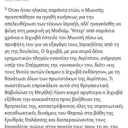
3
Όταν ήταν ηλικίας σαράντα ετών, ο Μωυσής
προσεπάθησε να ηγηθή κινήσεως για την
απελευθέρωσι των τέκνων Ισραήλ, αλλ’ ηναγκάσθη να
φύγη στη μακρινή γη Μαδιάμ. Ύστερ’ από σαράντα
χρόνια ο Ιεχωβά έστειλε τον Μωυσή πίσω ως
προφήτη του για να εξαγάγη τους Ισραηλίτας από τη
γη της δουλείας. Ο Ιεχωβά, με μια σειρά δέκα
ερημωτικών πληγών εναντίον της Αιγύπτου, ενήργησε
υπέρ του Σπέρματος της «γυναικός» του, διότι «εις
τους θεούς αυτών έκαμεν ο Ιεχωβά εκδίκησιν», με τη
θανάτωσι όλων των πρωτοτόκων της Αιγύπτου. Τι
αναστάτωσι επροκάλεσε αυτό στη θρησκευτική
Βαβυλώνα τη Μεγάλη! Λίγον καιρό αργότερα ο Ιεχωβά
εξέθεσε την ανικανότητα προς βοήθειαν της
θρησκείας της, καταστρέφοντας όλες τις στρατιωτικές
καταδιωκτικές δυνάμεις του Φαραώ στα βάθη της
Ερυθράς Θαλάσσης και διαπεραιώνοντας τους
Ισραηλίτας σώους στην πορεία τους προς τη γη, την