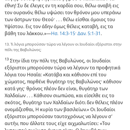
έθνη! Συ δε έλεγες εν τη καρδία σου, θέλω αναβή εις
τον ουρανόν, θέλω υψώσει τον θρόνον μου υπεράνω
των άστρων του Θεού· . . . θέλω είσθαι όμοιος του
Υψίστου. Εις τον άδην όμως θέλεις καταβή, εις τα
βάθη του λάκκου.»​—
Ησ. 14:3-15·
Δαν. 5:1-31
.
13. Τι λόγια μπορούσαν τώρα να λέγουν οι Ιουδαίοι εξόριστοι στην
πόλι της Βαβυλώνος;
13
Στην ίδια την πόλι της Βαβυλώνος, οι Ιουδαίοι
εξόριστοι μπορούσαν τώρα να λέγουν τα προφητικά
λόγια του Ησαΐα: «Κατάβα και κάθισον επί του
χώματος, παρθένε θυγάτηρ της Βαβυλώνος· κάθισον
κατά γης· θρόνος πλέον δεν είναι, θυγάτηρ των
Χαλδαίων . . . Κάθισον σιωπώσα, και είσελθε εις το
σκότος, θυγάτηρ των Χαλδαίων διότι δεν θέλεις πλέον
ονομάζεσθαι, Η κυρία των βασιλείων.» Οι Ιουδαίοι
εξόριστοι μπορούσαν ταυτοχρόνως να λέγουν σ’
αυτήν, που άλλοτε τους είχε αιχμαλωτίσει: «Του