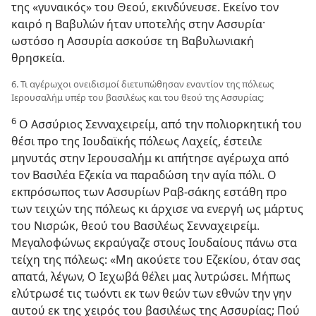
της «γυναικός» του Θεού, εκινδύνευσε. Εκείνο τον
καιρό η Βαβυλών ήταν υποτελής στην Ασσυρία·
ωστόσο η Ασσυρία ασκούσε τη Βαβυλωνιακή
θρησκεία.
6. Τι αγέρωχοι ονειδισμοί διετυπώθησαν εναντίον της πόλεως
Ιερουσαλήμ υπέρ του βασιλέως και του θεού της Ασσυρίας;
6
Ο Ασσύριος Σενναχειρείμ, από την πολιορκητική του
θέσι προ της Ιουδαϊκής πόλεως Λαχείς, έστειλε
μηνυτάς στην Ιερουσαλήμ κι απήτησε αγέρωχα από
τον Βασιλέα Εζεκία να παραδώση την αγία πόλι. Ο
εκπρόσωπος των Ασσυρίων Ραβ-σάκης εστάθη προ
των τειχών της πόλεως κι άρχισε να ενεργή ως μάρτυς
του Νισρώκ, θεού του Βασιλέως Σενναχειρείμ.
Μεγαλοφώνως εκραύγαζε στους Ιουδαίους πάνω στα
τείχη της πόλεως: «Μη ακούετε του Εζεκίου, όταν σας
απατά, λέγων, Ο Ιεχωβά θέλει μας λυτρώσει. Μήπως
ελύτρωσέ τις τωόντι εκ των θεών των εθνών την γην
αυτού εκ της χειρός του βασιλέως της Ασσυρίας; Πού