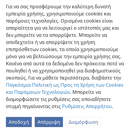
κρίσις του Ιεχωβά επέρχεται εναντίον της, και ποιο είναι το
Για να σας προσφέρουμε την καλύτερη δυνατή
αποτέλεσμα; (γ) Πριν απ’ αυτό, τι πρέπει να κάμουν όσοι αγαπούν
την καθαρή θρησκεία;
εμπειρία χρήσης, χρησιμοποιούμε cookies και
παρόμοιες τεχνολογίες. Ορισμένα cookies είναι
28
Αλλ’ όχι για πολύν καιρό! Ο απόστολος Ιωάννης,
απαραίτητα για να λειτουργεί ο ιστότοπός μας και
καθώς έβλεπε τον άγγελο του Θεού να ρίχνη μια
δεν μπορείτε να τα απορρίψετε. Μπορείτε να
πέτρα μεγέθους μιας μεγάλης μυλοπέτρας στη βαθιά
αποδεχτείτε ή να απορρίψετε τη χρήση
θάλασσα, τον άκουσε να λέγη: «Ούτω με ορμήν θέλει
επιπρόσθετων cookies, τα οποία χρησιμοποιούμε
ριφθή η Βαβυλών η μεγάλη πόλις, και δεν θέλει ευρεθή
μόνο για να βελτιώσουμε την εμπειρία χρήσης σας.
πλέον. Και εν αυτή ευρέθη αίμα προφητών και αγίων,
Κανένα από αυτά τα δεδομένα δεν πρόκειται ποτέ να
και πάντων των εσφαγμένων επί της γης.» Αυτό
πουληθεί ή να χρησιμοποιηθεί για διαφημιστικούς
περιλαμβάνει, εκτός από τον φόνο χιλιάδων
σκοπούς. Για να μάθετε περισσότερα, διαβάστε την
Χριστιανών μαρτύρων του Ιεχωβά, το αίμα που εχύθη
Παγκόσμια Πολιτική ως Προς τη Χρήση των Cookies
στους δύο παγκοσμίους πολέμους του αιώνος μας.
και Παρόμοιων Τεχνολογιών
. Μπορείτε να
(
Αποκάλ. 18:21-24
) Η Βαβυλών με ορμή θ’ αφαιρεθή
διαμορφώσετε τις ρυθμίσεις σας οποιαδήποτε
από τη ράχη της Ογδόης Παγκοσμίου Δυνάμεως.
στιγμή πηγαίνοντας στις
Ρυθμίσεις Απορρήτου
.
Ξαφνικά, ως «εν μια ημέρα», η από μακρού
οφειλόμενη κρίσις του Ιεχωβά θα επέλθη εναντίον
Αποδοχή
Απόρριψη
Διαμόρφωση
της, και ολόκληρο το θρησκευτικό της σύστημα θα
κατακαή σαν μια μεγάλη πόλις μέχρις εδάφους. Θα