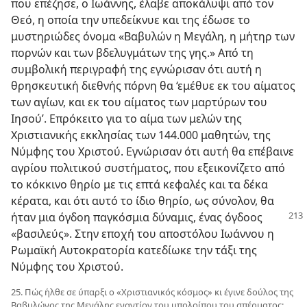
που επέζησε, ο Ιωάννης, έλαβε αποκάλυψι από τον
Θεό, η οποία την υπεδείκνυε και της έδωσε το
μυστηριώδες όνομα «Βαβυλών η Μεγάλη, η μήτηρ των
πορνών και των βδελυγμάτων της γης.» Από τη
συμβολική περιγραφή της εγνώρισαν ότι αυτή η
θρησκευτική διεθνής πόρνη θα ‘εμέθυε εκ του αίματος
των αγίων, και εκ του αίματος των μαρτύρων του
Ιησού’. Επρόκειτο για το αίμα των μελών της
Χριστιανικής εκκλησίας των 144.000 μαθητών, της
Νύμφης του Χριστού. Εγνώρισαν ότι αυτή θα επέβαινε
αγρίου πολιτικού συστήματος, που εξεικονίζετο από
το κόκκινο θηρίο με τις επτά κεφαλές και τα δέκα
κέρατα, και ότι αυτό το ίδιο θηρίο, ως σύνολον, θα
ήταν μια όγδοη παγκόσμια δύναμις, ένας όγδοος
«βασιλεύς». Στην εποχή του αποστόλου Ιωάννου η
Ρωμαϊκή Αυτοκρατορία κατεδίωκε την τάξι της
Νύμφης του Χριστού.
25. Πώς ήλθε σε ύπαρξι ο «Χριστιανικός κόσμος» κι έγινε δούλος της
Βαβυλώνος της Μεγάλης εναντίον του υπολοίπου του σπέρματος;