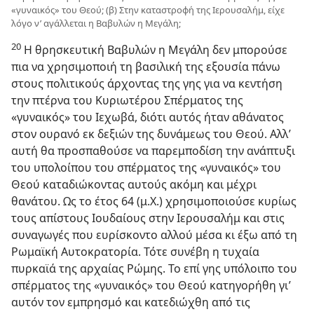
«γυναικός» του Θεού; (β) Στην καταστροφή της Ιερουσαλήμ, είχε
λόγο ν’ αγάλλεται η Βαβυλών η Μεγάλη;
20
Η θρησκευτική Βαβυλών η Μεγάλη δεν μπορούσε
πια να χρησιμοποιή τη βασιλική της εξουσία πάνω
στους πολιτικούς άρχοντας της γης για να κεντήση
την πτέρνα του Κυριωτέρου Σπέρματος της
«γυναικός» του Ιεχωβά, διότι αυτός ήταν αθάνατος
στον ουρανό εκ δεξιών της δυνάμεως του Θεού. Αλλ’
αυτή θα προσπαθούσε να παρεμποδίση την ανάπτυξι
του υπολοίπου του σπέρματος της «γυναικός» του
Θεού καταδιώκοντας αυτούς ακόμη και μέχρι
θανάτου. Ως το έτος 64 (μ.Χ.) χρησιμοποιούσε κυρίως
τους απίστους Ιουδαίους στην Ιερουσαλήμ και στις
συναγωγές που ευρίσκοντο αλλού μέσα κι έξω από τη
Ρωμαϊκή Αυτοκρατορία. Τότε συνέβη η τυχαία
πυρκαϊά της αρχαίας Ρώμης. Το επί γης υπόλοιπο του
σπέρματος της «γυναικός» του Θεού κατηγορήθη γι’
αυτόν τον εμπρησμό και κατεδιώχθη από τις