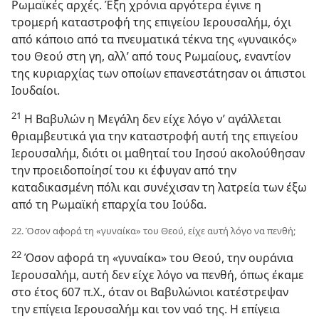
Ρωμαϊκές αρχές. Έξη χρόνια αργότερα έγινε η
τρομερή καταστροφή της επιγείου Ιερουσαλήμ, όχι
από κάποιο από τα πνευματικά τέκνα της «γυναικός»
του Θεού στη γη, αλλ’ από τους Ρωμαίους, εναντίον
της κυριαρχίας των οποίων επανεστάτησαν οι άπιστοι
Ιουδαίοι.
21
Η Βαβυλών η Μεγάλη δεν είχε λόγο ν’ αγάλλεται
θριαμβευτικά για την καταστροφή αυτή της επιγείου
Ιερουσαλήμ, διότι οι μαθηταί του Ιησού ακολούθησαν
την προειδοποίησί του κι έφυγαν από την
καταδικασμένη πόλι και συνέχισαν τη λατρεία των έξω
από τη Ρωμαϊκή επαρχία του Ιούδα.
22. Όσον αφορά τη «γυναίκα» του Θεού, είχε αυτή λόγο να πενθή;
22
Όσον αφορά τη «γυναίκα» του Θεού, την ουράνια
Ιερουσαλήμ, αυτή δεν είχε λόγο να πενθή, όπως έκαμε
στο έτος 607 π.Χ., όταν οι Βαβυλώνιοι κατέστρεψαν
την επίγεια Ιερουσαλήμ και τον ναό της. Η επίγεια