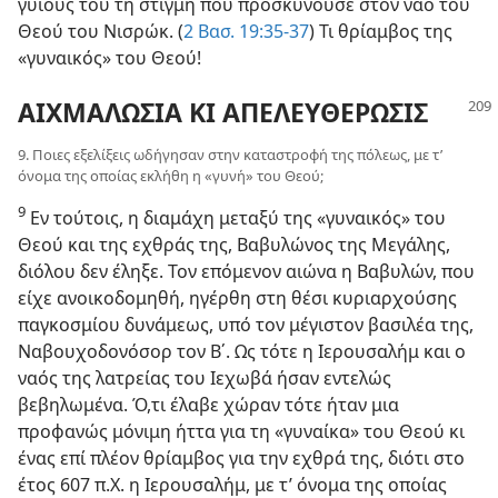
γυιους του τη στιγμή που προσκυνούσε στον ναό του
Θεού του Νισρώκ. (
2 Βασ. 19:35-37
) Τι θρίαμβος της
«γυναικός» του Θεού!
ΑΙΧΜΑΛΩΣΙΑ ΚΙ ΑΠΕΛΕΥΘΕΡΩΣΙΣ
9. Ποιες εξελίξεις ωδήγησαν στην καταστροφή της πόλεως, με τ’
όνομα της οποίας εκλήθη η «γυνή» του Θεού;
9
Εν τούτοις, η διαμάχη μεταξύ της «γυναικός» του
Θεού και της εχθράς της, Βαβυλώνος της Μεγάλης,
διόλου δεν έληξε. Τον επόμενον αιώνα η Βαβυλών, που
είχε ανοικοδομηθή, ηγέρθη στη θέσι κυριαρχούσης
παγκοσμίου δυνάμεως, υπό τον μέγιστον βασιλέα της,
Ναβουχοδονόσορ τον Β΄. Ως τότε η Ιερουσαλήμ και ο
ναός της λατρείας του Ιεχωβά ήσαν εντελώς
βεβηλωμένα. Ό,τι έλαβε χώραν τότε ήταν μια
προφανώς μόνιμη ήττα για τη «γυναίκα» του Θεού κι
ένας επί πλέον θρίαμβος για την εχθρά της, διότι στο
έτος 607 π.Χ. η Ιερουσαλήμ, με τ’ όνομα της οποίας