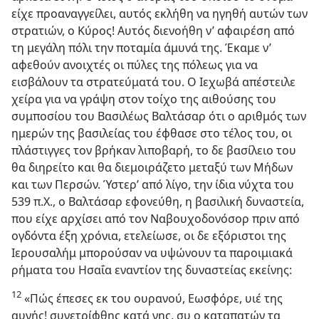
είχε προαναγγείλει, αυτός εκλήθη να ηγηθή αυτών των
στρατιών, ο Κύρος! Αυτός διενοήθη ν’ αφαιρέση από
τη μεγάλη πόλι την ποταμία άμυνά της. Έκαμε ν’
αφεθούν ανοιχτές οι πύλες της πόλεως για να
εισβάλουν τα στρατεύματά του. Ο Ιεχωβά απέστειλε
χείρα για να γράψη στον τοίχο της αιθούσης του
συμποσίου του Βασιλέως Βαλτάσαρ ότι ο αριθμός των
ημερών της βασιλείας του έφθασε στο τέλος του, οι
πλάστιγγες τον βρήκαν λιποβαρή, το δε βασίλειο του
θα διηρείτο και θα διεμοιράζετο μεταξύ των Μήδων
και των Περσών. Ύστερ’ από λίγο, την ίδια νύχτα του
539 π.Χ., ο Βαλτάσαρ εφονεύθη, η βασιλική δυναστεία,
που είχε αρχίσει από τον Ναβουχοδονόσορ πριν από
ογδόντα έξη χρόνια, ετελείωσε, οι δε εξόριστοι της
Ιερουσαλήμ μπορούσαν να υψώνουν τα παροιμιακά
ρήματα του Ησαΐα εναντίον της δυναστείας εκείνης:
12
«Πώς έπεσες εκ του ουρανού, Εωσφόρε, υιέ της
αυγής! συνετρίφθης κατά γης, συ ο καταπατών τα