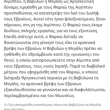
Αιγύπτου, η Βαβυλών η Μεγάλη ως θρησκευτική
δύναμις ειργάσθη με τους Φαραώ της Αιγύπτου
προσπαθώντας να καταστρέψη τον λαό του Ιωσήφ,
τους Εβραίους. Αυτοί τότε ήσαν φιλοξενούμενοι, ξένοι
πάροικοι, στη γη της Αιγύπτου. Ο Φαραώ τους έκαμε
δούλους σκληρής εργασίας, για να τους εξοντώση.
Επειδή απέτυχε αυτό, ο Φαραώ διέταξε να
θανατώνωνται στη γέννησί τους όλα τα αρσενικά
βρέφη των Εβραίων. Η Βαβυλών η Μεγάλη πρέπει να
ησθάνθη ότι εθριάμβευσε κατά της «γυναικός» του
Θεού, η οποία αντιπροσωπεύετο στην Αίγυπτο από
τους Εβραίους, τους υιούς Ισραήλ. Παρά το διαβολικό
μέτρον, που εφηρμόσθη από τον Φαραώ, ο οποίος
διέπραξε θρησκευτική πορνεία με τη Βαβυλώνα τη
Μεγάλη, τα αρσενικά βρέφη των Εβραίων
εξακολουθούσαν να γεννώνται και να διαφυλάττωνται,
περιλαμβανομένου και του Μωυσέως.
3. Πώς επεσωρεύθη αναστάτωσις πάνω στη Βαβυλώνα τη Μεγάλη
στην Αίγυπτο;