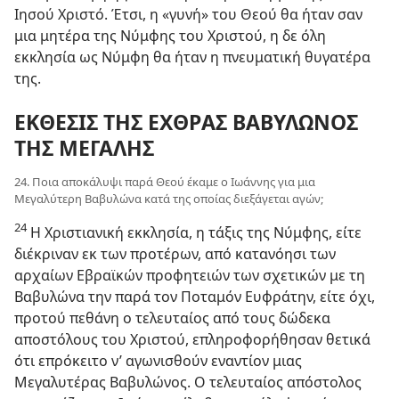
Ιησού Χριστό. Έτσι, η «γυνή» του Θεού θα ήταν σαν
μια μητέρα της Νύμφης του Χριστού, η δε όλη
εκκλησία ως Νύμφη θα ήταν η πνευματική θυγατέρα
της.
ΕΚΘΕΣΙΣ ΤΗΣ ΕΧΘΡΑΣ ΒΑΒΥΛΩΝΟΣ
ΤΗΣ ΜΕΓΑΛΗΣ
24. Ποια αποκάλυψι παρά Θεού έκαμε ο Ιωάννης για μια
Μεγαλύτερη Βαβυλώνα κατά της οποίας διεξάγεται αγών;
24
Η Χριστιανική εκκλησία, η τάξις της Νύμφης, είτε
διέκριναν εκ των προτέρων, από κατανόησι των
αρχαίων Εβραϊκών προφητειών των σχετικών με τη
Βαβυλώνα την παρά τον Ποταμόν Ευφράτην, είτε όχι,
προτού πεθάνη ο τελευταίος από τους δώδεκα
αποστόλους του Χριστού, επληροφορήθησαν θετικά
ότι επρόκειτο ν’ αγωνισθούν εναντίον μιας
Μεγαλυτέρας Βαβυλώνος. Ο τελευταίος απόστολος