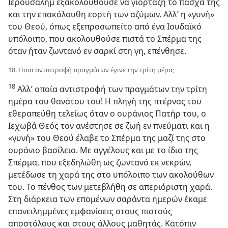
Ιερουσαλήμ εξακολουθούσε να γιορτάζη το πάσχα της
και την επακόλουθη εορτή των αζύμων. Αλλ’ η «γυνή»
του Θεού, όπως εξεπροσωπείτο από ένα Ιουδαϊκό
υπόλοιπο, που ακολουθούσε πιστά το Σπέρμα της
όταν ήταν ζωντανό εν σαρκί στη γη, επένθησε.
18. Ποια αντιστροφή πραγμάτων έγινε την τρίτη μέρα;
18
Αλλ’ οποία αντιστροφή των πραγμάτων την τρίτη
ημέρα του θανάτου του! Η πληγή της πτέρνας του
εθεραπεύθη τελείως όταν ο ουράνιος Πατήρ του, ο
Ιεχωβά Θεός τον ανέστησε σε ζωή εν πνεύματι και η
«γυνή» του Θεού έλαβε το Σπέρμα της μαζί της στο
ουράνιο βασίλειο. Με αγγέλους και με το ίδιο της
Σπέρμα, που εξεδηλώθη ως ζωντανό εκ νεκρών,
μετέδωσε τη χαρά της στο υπόλοιπο των ακολούθων
του. Το πένθος των μετεβλήθη σε απεριόριστη χαρά.
Στη διάρκεια των επομένων σαράντα ημερών έκαμε
επανειλημμένες εμφανίσεις στους πιστούς
αποστόλους και στους άλλους μαθητάς. Κατόπιν