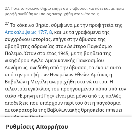
27. Πότε το κόκκινο θηρίο επήγε στην άβυσσο, και πότε και με ποια
μορφή ανεδύθη και ποιος ανερριχήθη στα νώτα του;
27
Το κόκκινο θηρίο, σύμφωνα με την προφητεία της
Αποκαλύψεως 17:7, 8
, και με τα γραφόμενα της
συγχρόνου ιστορίας, επήγε στην άβυσσο της
αβοήθητης αδρανείας στον Δεύτερο Παγκόσμιο
Πόλεμο. Όταν στο έτος 1945, με τη βοήθεια της
νικηφόρου Αγγλο-Αμερικανικής Παγκοσμίου
Δυνάμεως, ανεδύθη από την άβυσσο, το έκαμε αυτό
υπό την μορφή των Ηνωμένων Εθνών. Αμέσως η
Βαβυλών η Μεγάλη ανερριχήθη στα νώτα του. Η
τελευταία εγκύκλιος του προηγουμένου πάπα υπό τον
τίτλο «Ειρήνη επί Γης» είναι μία μόνο από τις πολλές
αποδείξεις που υπάρχουν περί του ότι η παγκόσμια
αυτοκρατορία της Βαβυλωνιακής θρησκείας ιππεύει
το κόκκινο θηρίο.
Ρυθμίσεις Απορρήτου
28. (α) Πώς η αναβάτις αφαιρείται από τη ράχη του θηρίου; (β) Ποια