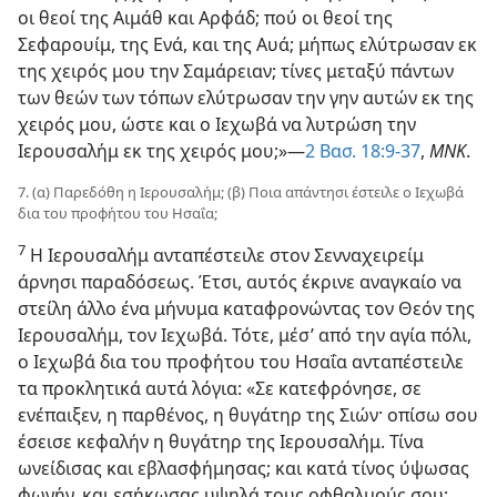
οι θεοί της Αιμάθ και Αρφάδ; πού οι θεοί της
Σεφαρουίμ, της Ενά, και της Αυά; μήπως ελύτρωσαν εκ
της χειρός μου την Σαμάρειαν; τίνες μεταξύ πάντων
των θεών των τόπων ελύτρωσαν την γην αυτών εκ της
χειρός μου, ώστε και ο Ιεχωβά να λυτρώση την
Ιερουσαλήμ εκ της χειρός μου;»​—
2 Βασ. 18:9-37
,
ΜΝΚ
.
7. (α) Παρεδόθη η Ιερουσαλήμ; (β) Ποια απάντησι έστειλε ο Ιεχωβά
δια του προφήτου του Ησαΐα;
7
Η Ιερουσαλήμ ανταπέστειλε στον Σενναχειρείμ
άρνησι παραδόσεως. Έτσι, αυτός έκρινε αναγκαίο να
στείλη άλλο ένα μήνυμα καταφρονώντας τον Θεόν της
Ιερουσαλήμ, τον Ιεχωβά. Τότε, μέσ’ από την αγία πόλι,
ο Ιεχωβά δια του προφήτου του Ησαΐα ανταπέστειλε
τα προκλητικά αυτά λόγια: «Σε κατεφρόνησε, σε
ενέπαιξεν, η παρθένος, η θυγάτηρ της Σιών· οπίσω σου
έσεισε κεφαλήν η θυγάτηρ της Ιερουσαλήμ. Τίνα
ωνείδισας και εβλασφήμησας; και κατά τίνος ύψωσας
φωνήν, και εσήκωσας υψηλά τους οφθαλμούς σου;