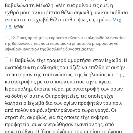
Βαβυλώνα τη Μεγάλη: «Μη ευφραίνου εις εμέ, η
εχθρά μου· αν και έπεσα θέλω σηκωθή, αν και εκάθισα
εν σκότει, ο Ιεχωβά θέλει είσθαι φως εις εμέ.»​—
Μιχ.
7:8
,
ΜΝΚ
.
11, 12. Ποιες προφητείες επρόκειτο τώρα να εκπληρωθούν εναντίον
της Βαβυλώνος, και ποια παροιμιακά ρήματα θα μπορούσαν να
υψωθούν εναντίον της βασιλικής δυναστείας της;
11
Η Βαβυλών είχε τρομερά αμαρτήσει στον Ιεχωβά. Η
αναπόφευκτη εκδίκησίς του άξιζε να επέλθη σ’ αυτήν.
Το ποτήριον της ταπεινώσεως, της λεηλασίας και της
καταστροφής με το οποίον επότισε την επίγεια
Ιερουσαλήμ, έπρεπε τώρα, με αντιστροφή των όρων,
να δοθή σ’ αυτήν. Οι προφητείες, τις οποίες είχε
λαλήσει ο Ιεχωβά δια των αγίων προφητών του πριν
από πολύν καιρό, εξεπληρώνοντο τώρα γοργά. Οι
στρατιές, ακριβώς, για τις οποίες είχε εκφέρει
προφητεία, συνεκεντρώθησαν εναντίον της, από
αρκετά έθνη. Ο ίδιος ο άνδρας του οποίου το όνομα