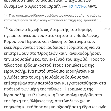
λυτρωτού ημών το όνομα είναι, Ο Ιεχωβά των
δυνάμεων, ο Άγιος του Ισραήλ.»​—
Ησ. 47:1-5
,
ΜΝΚ
.
14. Πώς αποκατεστάθησαν οι εξόριστοι, ανοικοδομήθη ο ναός κι
επανεφέρθησαν σε αξιόλογη κατάστασι τα τείχη της Ιερουσαλήμ;
14
Κατόπιν ο Ιεχωβά, ως Λυτρωτής του Ισραήλ,
ήγειρε το πνεύμα του κατακτητού της Βαβυλώνος,
Κύρου του Πέρσου, να εκδώση το διάταγμά του,
ελευθερώνοντας τους Ιουδαίους εξορίστους για να
επιστρέψουν στο Όρος Σιών και ν’ ανοικοδομήσουν
την Ιερουσαλήμ και τον εκεί ναό του Ιεχωβά. Προς το
τέλος του εβδομηκοστού έτους ερημώσεως της
Ιερουσαλήμ ένα πιστό υπόλοιπο Ισραηλιτών και
χιλιάδες από τους μη Ιουδαίους δούλους των
επέστρεψαν στην πατρίδα των κι εγκατεστάθησαν στα
πρότερά των μέρη της πόλεως. Η ερήμωσις της
Ιερουσαλήμ ετελείωσε, κι η Ιερουσαλήμ ηγέρθη από
τη νάρκη της θλίψεώς της, απετίναξε το χώμα,
εσηκώθη κι εκάθησε σε μια αξιοσέβαστη έδρα ως αγία