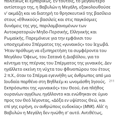
πολιτικώς κι εμπορικώς. Εν τούτοις, το μεγαλύτερο
αντίστοιχο της, η Βαβυλών η Μεγάλη, εξακολουθούσε
ν’ ακμάζη και να διατηρή το θρησκευτικό της βασίλειο
στους «Εθνικούς» βασιλείς και στις παγκόσμιες
δυνάμεις της γης, παριλαμβανομένων των
Αυτοκρατοριών Μηδο-Περσικής, Ελληνικής και
Ρωμαϊκής. Παρεμόνευε για την εμφάνισι του
υποσχεμένου Σπέρματος της «γυναικός» του Ιεχωβά.
Ήταν πρόθυμη να εξυπηρετήση τα συμφέροντα του
Μεγάλου Όφεως, του Σατανά ή Διαβόλου, για το
κέντημα της πτέρνας του Σπέρματος της γυναικός. Δεν
ηγάλλετο εκείνη τη νύχτα του φθινοπώρου του έτους
2 π.Χ., όταν το Σπέρμα εγεννήθη ως άνθρωπος από μια
Ιουδαία
παρθένο στη Βηθλεέμ κι ωνομάσθη Ιησούς.
Εκπρόσωποι της «γυναικός» του Θεού, ένα πλήθος
ουρανίων αγγέλων, ηγάλλοντο και ενώθηκαν σε ύμνο
προς τον Θεό λέγοντας, «Δόξα εν υψίστοις Θεώ, και
επί γης ειρήνη, εν ανθρώποις ευδοκίας» (
ΜΝΚ
). Αλλ’ η
Βαβυλών η Μεγάλη δεν ηνώθη σ’ αυτό. Αντιθέτως,