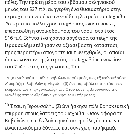
πόλις. Την πρώτη μέρα του εβδόμου σεληνιακού
μηνός του 537 π.Χ. ανηγέρθη ένα θυσιαστήριο στην
περιοχή του ναού κι ανενεώθη η λατρεία του Ιεχωβά.
Ύστερ’ από πολλά χρόνια εχθρικής εναντιώσεως
επερατώθη η ανοικοδόμησις του ναού, στο έτος
516 π.Χ. Εξήντα ένα χρόνια αργότερα τα τείχη της
Ιερουσαλήμ ετέθησαν σε αξιοσέβαστη κατάστασι,
προς περαιτέρω απογοήτευσι των εχθρών, οι οποίοι
ήσαν εναντίον της λατρείας του Ιεχωβά κι εναντίον
του Σπέρματος της γυναικός Του.
15. (α) Μολονότι η πόλις Βαβυλών παρήκμαζε, πώς εξακολουθούσε
ν’ ακμάζη η Βαβυλών η Μεγάλη; (β) Αντιπαραβάλετε τη στάσι των
εκπροσώπων της «γυναικός» του Θεού και της Βαβυλώνος της
Μεγάλης στην ανθρώπινη γέννησι του Σπέρματος.
15
Έτσι, η Ιερουσαλήμ (Σιών) ήσκησε πάλι θρησκευτική
επιρροή στους λάτρεις του Ιεχωβά. Όσον αφορά τη
Βαβυλώνα, η ειδωλολατρική αυτή πόλις έπαυσε να
είναι παγκόσμια δύναμις και συνεχώς παρήκμαζε