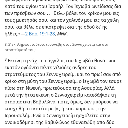
Κατά του αγίου του Ισραήλ. Τον Ιεχωβά ωνείδισας δια
των πρέσβεών σου . . . θέλω βάλει τον κρίκον μου εις
τους μυκτήράς σου, και τον χαλινόν μου εις τα χείλη
σου, και θέλω σε επιστρέψει δια της οδού δι’ ης
ήλθες.»​—
2 Βασ. 19:1-28
,
ΜΝΚ
.
8. Σ’ εκπλήρωσι τούτου, τι συνέβη στον Σενναχειρείμ και στα
στρατεύματά του;
8
Εκείνη τη νύχτα ο άγγελος του Ιεχωβά εθανάτωσε
εκατόν ογδόντα πέντε χιλιάδες άνδρες του
στρατεύματος του Σενναχειρείμ, και το πρωί σαν από
κρίκο στη μύτη του Σενναχειρείμ, ο Ιεχωβά τον έσυρε
πίσω στη Νινευή, πρωτεύουσα της Ασσυρίας. Αλλά
μετά την ήττα εκείνη ο Σενναχειρείμ κατεδάφισε τη
στασιαστική Βαβυλώνα· ποτέ, όμως, δεν μπόρεσε να
καυχηθή ότι κατέστρεψε, ή και εκυρίευσε, την
Ιερουσαλήμ. Ενώ ο Σενναχειρείμ ησχολείτο στην
ανοικοδόμησι της Βαβυλώνος εθανατώθη από δύο