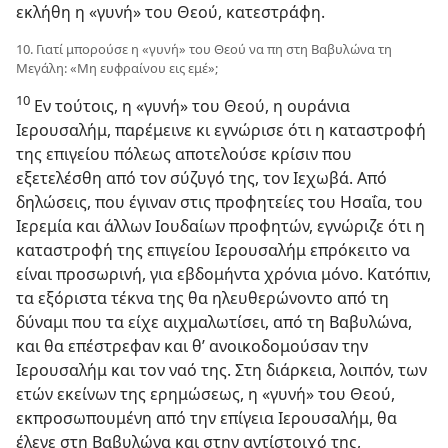
εκλήθη η «γυνή» του Θεού, κατεστράφη.
10. Γιατί μπορούσε η «γυνή» του Θεού να πη στη Βαβυλώνα τη
Μεγάλη: «Μη ευφραίνου εις εμέ»;
10
Εν τούτοις, η «γυνή» του Θεού, η ουράνια
Ιερουσαλήμ, παρέμεινε κι εγνώρισε ότι η καταστροφή
της επιγείου πόλεως αποτελούσε κρίσιν που
εξετελέσθη από τον σύζυγό της, τον Ιεχωβά. Από
δηλώσεις, που έγιναν στις προφητείες του Ησαΐα, του
Ιερεμία και άλλων Ιουδαίων προφητών, εγνώριζε ότι η
καταστροφή της επιγείου Ιερουσαλήμ επρόκειτο να
είναι προσωρινή, για εβδομήντα χρόνια μόνο. Κατόπιν,
τα εξόριστα τέκνα της θα ηλευθερώνοντο από τη
δύναμι που τα είχε αιχμαλωτίσει, από τη Βαβυλώνα,
και θα επέστρεφαν και θ’ ανοικοδομούσαν την
Ιερουσαλήμ και τον ναό της. Στη διάρκεια, λοιπόν, των
ετών εκείνων της ερημώσεως, η «γυνή» του Θεού,
εκπροσωπουμένη από την επίγεια Ιερουσαλήμ, θα
έλεγε στη Βαβυλώνα και στην αντίστοιχό της,