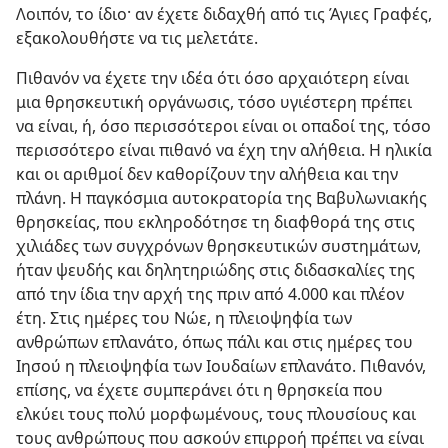
Λοιπόν, το ίδιο· αν έχετε διδαχθή από τις Άγιες Γραφές,
εξακολουθήστε να τις μελετάτε.
Πιθανόν να έχετε την ιδέα ότι όσο αρχαιότερη είναι
μια θρησκευτική οργάνωσις, τόσο υγιέστερη πρέπει
να είναι, ή, όσο περισσότεροι είναι οι οπαδοί της, τόσο
περισσότερο είναι πιθανό να έχη την αλήθεια. Η ηλικία
και οι αριθμοί δεν καθορίζουν την αλήθεια και την
πλάνη. Η παγκόσμια αυτοκρατορία της Βαβυλωνιακής
θρησκείας, που εκληροδότησε τη διαφθορά της στις
χιλιάδες των συγχρόνων θρησκευτικών συστημάτων,
ήταν ψευδής και δηλητηριώδης στις διδασκαλίες της
από την ίδια την αρχή της πριν από 4.000 και πλέον
έτη. Στις ημέρες του Νώε, η πλειοψηφία των
ανθρώπων επλανάτο, όπως πάλι και στις ημέρες του
Ιησού η πλειοψηφία των Ιουδαίων επλανάτο. Πιθανόν,
επίσης, να έχετε συμπεράνει ότι η θρησκεία που
ελκύει τους πολύ μορφωμένους, τους πλουσίους και
τους ανθρώπους που ασκούν επιρροή πρέπει να είναι