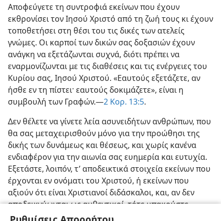
Αποφεύγετε τη συντροφιά εκείνων που έχουν
εκθρονίσει τον Ιησού Χριστό από τη ζωή τους κι έχουν
τοποθετήσει στη θέσι του τις δικές των ατελείς
γνώμες. Οι καρποί των δικών σας δοξασιών έχουν
ανάγκη να εξετάζωνται συχνά, διότι πρέπει να
εναρμονίζωνται με τις διαθέσεις και τις ενέργειες του
Κυρίου σας, Ιησού Χριστού. «Εαυτούς εξετάζετε, αν
ήσθε εν τη πίστει· εαυτούς δοκιμάζετε», είναι η
συμβουλή των Γραφών.—
2 Κορ. 13:5
.
Δεν θέλετε να γίνετε λεία ασυνειδήτων ανθρώπων, που
θα σας μεταχειρισθούν μόνο για την προώθησι της
δικής των δυνάμεως και θέσεως, και χωρίς κανένα
ενδιαφέρον για την αιωνία σας ευημερία και ευτυχία.
Εξετάστε, λοιπόν, τ’ αποδεικτικά στοιχεία εκείνων που
έρχονται εν ονόματι του Χριστού, ή εκείνων που
αξιούν ότι είναι Χριστιανοί διδάσκαλοι, και, αν δεν
αποδεικνύωνται ως αυθεντικοί, τότε υπακούστε
οπωσδήποτε στην προειδοποίησι του Κυρίου: «Μη
Ρυθμίσεις Απορρήτου