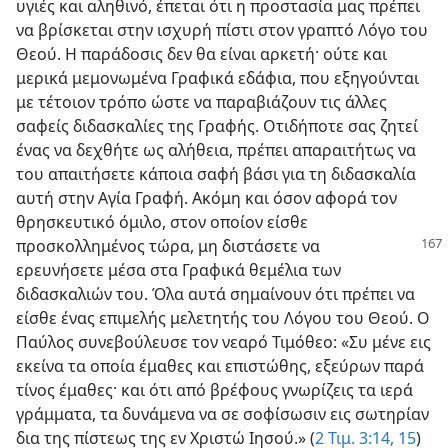
υγιές και αληθινό, έπεται ότι η προστασία μας πρέπει
να βρίσκεται στην ισχυρή πίστι στον γραπτό Λόγο του
Θεού. Η παράδοσις δεν θα είναι αρκετή· ούτε και
μερικά μεμονωμένα Γραφικά εδάφια, που εξηγούνται
με τέτοιον τρόπο ώστε να παραβιάζουν τις άλλες
σαφείς διδασκαλίες της Γραφής. Οτιδήποτε σας ζητεί
ένας να δεχθήτε ως αλήθεια, πρέπει απαραιτήτως να
του απαιτήσετε κάποια σαφή βάσι για τη διδασκαλία
αυτή στην Αγία Γραφή. Ακόμη και όσον αφορά τον
θρησκευτικό όμιλο, στον οποίον είσθε
προσκολλημένος τώρα,
μη διστάσετε να
ερευνήσετε μέσα στα Γραφικά θεμέλια των
διδασκαλιών του. Όλα αυτά σημαίνουν ότι πρέπει να
είσθε ένας επιμελής μελετητής του Λόγου του Θεού. Ο
Παύλος συνεβούλευσε τον νεαρό Τιμόθεο: «Συ μένε εις
εκείνα τα οποία έμαθες και επιστώθης, εξεύρων παρά
τίνος έμαθες· και ότι από βρέφους γνωρίζεις τα ιερά
γράμματα, τα δυνάμενα να σε σοφίσωσιν εις σωτηρίαν
δια της πίστεως της εν Χριστώ Ιησού.» (
2 Τιμ. 3:14, 15
)