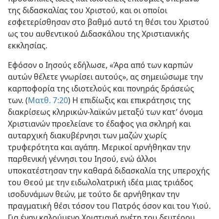
της διδασκαλίας του Χριστού, και οι οποίοι
εσφετερίσθησαν στο βαθμό αυτό τη θέσι του Χριστού
ως του αυθεντικού Διδασκάλου της Χριστιανικής
εκκλησίας.
Εφόσον ο Ιησούς εδήλωσε, «Άρα από των καρπών
αυτών θέλετε γνωρίσει αυτούς», ας σημειώσωμε την
καρποφορία της ιδιοτελούς και πονηράς δράσεώς
των. (
Ματθ. 7:20
) Η επιδίωξις και επικράτησις της
διακρίσεως κληρικών-λαϊκών μεταξύ των κατ’ όνομα
Χριστιανών προελείανε το έδαφος για σκληρή και
αυταρχική διακυβέρνησι των μαζών χωρίς
τρυφερότητα και αγάπη. Μερικοί αρνήθηκαν την
παρθενική γέννησι του Ιησού, ενώ άλλοι
υποκατέστησαν την καθαρά διδασκαλία της υπεροχής
του Θεού με την ειδωλολατρική ιδέα μιας τριάδος
ισοδυνάμων θεών, με τούτο δε αρνήθηκαν την
πραγματική θέσι τόσον του Πατρός όσον και του Υιού.
Για έναν καλούμενο Χριστιανό ηγέτη του δευτέρου