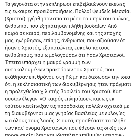
Τα γεγονότα στην εκπλήρωσι επιβεβαιώνουν εκείνες
τις έγκαιρες προειδοποιήσεις. Πολλοί ψευδείς Μεσσίαι
(Χριστοί) ηγέρθησαν από τα μέσα του πρώτου αιώνος,
άνθρωποι που εξηπάτησαν πλήθη Ιουδαίων. Από
καιρό σε καιρό, περιλαμβανομένης και της εποχής
μας, ηγέρθησαν, επίσης, άνθρωποι, που αξιούσαν ότι
ήσαν ο Χριστός, εξαπατώντας ευκολοπίστους
ανθρώπους, που ωμολογούσαν ότι ήσαν Χριστιανοί.
Έπειτα υπάρχει η μακρά γραμμή των
αυτοκαλουμένων πρακτόρων του Χριστού, που
εκάθησαν επί θρόνου στη Ρώμη και διέδωσαν την ιδέα
ότι η εκκλησιαστική των διακυβέρνησις ήταν πράγματι
η προλεχθείσα χιλιετής βασιλεία του Χριστού. Κατ’
ουσίαν έλεγαν: «Ο καιρός επλησίασε», και ως εκ
τούτου κατέπνιξαν τις προσδοκίες πολλών σχετικά με
τη διακυβέρνησι μιας γνησίας Βασιλείας με ευλογίες
για όλους τους λαούς. Σ’ αυτά, προσθέσατε τα πλήθη
των κατ’ όνομα Χριστιανών που έθεσαν τις δικές των
προσωπικές ιδέες και ιδιοτελείς επιθυμίες υπεράνω