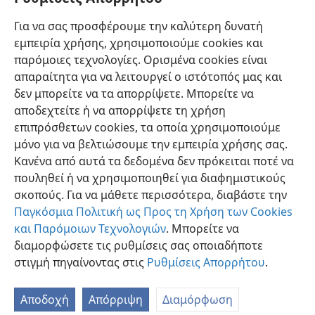
υπάγητε λοιπόν οπίσω αυτών.» Μάλλον, επιζητήστε
Για να σας προσφέρουμε την καλύτερη δυνατή
την ασφάλεια της αληθινής ποίμνης των προβάτων
εμπειρία χρήσης, χρησιμοποιούμε cookies και
του Θεού.
παρόμοιες τεχνολογίες. Ορισμένα cookies είναι
απαραίτητα για να λειτουργεί ο ιστότοπός μας και
δεν μπορείτε να τα απορρίψετε. Μπορείτε να
αποδεχτείτε ή να απορρίψετε τη χρήση
επιπρόσθετων cookies, τα οποία χρησιμοποιούμε
Ελληνική
Κοινή Χρήση
Προτιμήσεις
μόνο για να βελτιώσουμε την εμπειρία χρήσης σας.
Copyright
© 2026 Watch Tower Bible and Tract Society of Pennsylvania
Κανένα από αυτά τα δεδομένα δεν πρόκειται ποτέ να
Όροι Χρήσης
Πολιτική Απορρήτου
Ρυθμίσεις Απορρήτου
Σύνδεση
JW.ORG
πουληθεί ή να χρησιμοποιηθεί για διαφημιστικούς
σκοπούς. Για να μάθετε περισσότερα, διαβάστε την
Παγκόσμια Πολιτική ως Προς τη Χρήση των Cookies
και Παρόμοιων Τεχνολογιών
. Μπορείτε να
διαμορφώσετε τις ρυθμίσεις σας οποιαδήποτε
στιγμή πηγαίνοντας στις
Ρυθμίσεις Απορρήτου
.
Αποδοχή
Απόρριψη
Διαμόρφωση