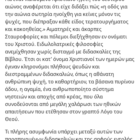
αιώνος αναφέρεται ότι είχε διδάξει πώς «η οδός για
την αιώνια σωτηρία ηνοίχθη για κείνες μόνον τις
ψυχές, που διέπραξαν κάθε είδος τερατουργήματος
και κακοηθείας.» Αιματηρές και άκαρπες
Σταυροφορίες και πόλεμοι διεξήχθησαν εν ονόματι
του Χριστού. Ειδωλολατρικές φιλοσοφίες
ανεμίχθησαν χωρίς δισταγμό με διδασκαλίες της
Βίβλου. Έτσι οι κατ’ όνομα Χριστιανοί των ημερών μας
έγιναν κληρονόμοι πλήθους ψευδών και
διεστραμμένων διδασκαλιών, όπως η αθάνατη
ανθρώπινη ψυχή, το καθαρτήριον, τα βάσανα πυρίνου
άδου, η αγαμία, ένα ανθρωποποίητο σύστημα
νηστειών και αποχής από κρέας, που όλα
συνοδεύονται από μεγάλη χαλάρωσι των ηθικών
απαιτήσεων που ετέθησαν στον γραπτό Λόγο του
Θεού.
Τι πλήρης ασυμφωνία υπάρχει μεταξύ αυτών των
παραποιημένων διδασκαλιών και της σαφούς εντολής