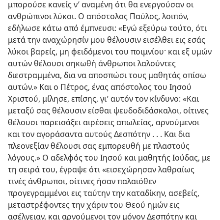
μπορούσε κανείς ν’ αναμένη ότι θα ενεργούσαν οι
ανθρώπινοι λύκοι. Ο απόστολος Παύλος, λοιπόν,
εδήλωσε κάτω από έμπνευσι: «Εγώ εξεύρω τούτο, ότι
μετά την αναχώρησίν μου θέλουσιν εισέλθει εις εσάς
λύκοι βαρείς, μη φειδόμενοι του ποιμνίου· και εξ υμών
αυτών θέλουσι σηκωθή άνθρωποι λαλούντες
διεστραμμένα, δια να αποσπώσι τους μαθητάς οπίσω
αυτών.» Και ο Πέτρος, ένας απόστολος του Ιησού
Χριστού, μίλησε, επίσης, γι’ αυτόν τον κίνδυνο: «Και
μεταξύ σας θέλουσιν είσθαι ψευδοδιδάσκαλοι, οίτινες
θέλουσι παρεισάξει αιρέσεις απωλείας, αρνούμενοι
και τον αγοράσαντα αυτούς Δεσπότην . . . Και δια
πλεονεξίαν θέλουσι σας εμπορευθή με πλαστούς
λόγους.» Ο αδελφός του Ιησού και μαθητής Ιούδας, με
τη σειρά του, έγραψε ότι «εισεχώρησαν λαθραίως
τινές άνθρωποι, οίτινες ήσαν παλαιόθεν
προγεγραμμένοι εις ταύτην την καταδίκην, ασεβείς,
μεταστρέφοντες την χάριν του Θεού ημών εις
ασέλγειαν, και αρνούμενοι τον μόνον Δεσπότην και