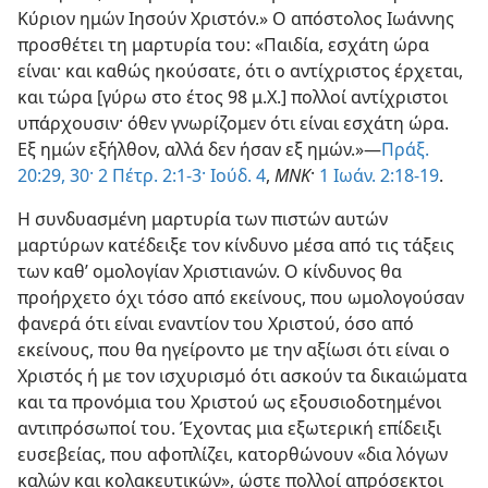
Κύριον ημών Ιησούν Χριστόν.» Ο απόστολος Ιωάννης
προσθέτει τη μαρτυρία του: «Παιδία, εσχάτη ώρα
είναι· και καθώς ηκούσατε, ότι ο αντίχριστος έρχεται,
και τώρα [γύρω στο έτος 98 μ.Χ.] πολλοί αντίχριστοι
υπάρχουσιν· όθεν γνωρίζομεν ότι είναι εσχάτη ώρα.
Εξ ημών εξήλθον, αλλά δεν ήσαν εξ ημών.»—
Πράξ.
20:29, 30·
2 Πέτρ. 2:1-3·
Ιούδ. 4
,
ΜΝΚ
·
1 Ιωάν. 2:18-19
.
Η συνδυασμένη μαρτυρία των πιστών αυτών
μαρτύρων κατέδειξε τον κίνδυνο μέσα από τις τάξεις
των καθ’ ομολογίαν Χριστιανών. Ο κίνδυνος θα
προήρχετο όχι τόσο από εκείνους, που ωμολογούσαν
φανερά ότι είναι εναντίον του Χριστού, όσο από
εκείνους, που θα ηγείροντο με την αξίωσι ότι είναι ο
Χριστός ή με τον ισχυρισμό ότι ασκούν τα δικαιώματα
και τα προνόμια του Χριστού ως εξουσιοδοτημένοι
αντιπρόσωποί του. Έχοντας μια εξωτερική επίδειξι
ευσεβείας, που αφοπλίζει, κατορθώνουν «δια λόγων
καλών και κολακευτικών», ώστε πολλοί απρόσεκτοι