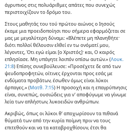
άγρυπνος στις πολυάριθμες απάτες που συνεχώς
περιστοιχίζουν το δρόμο του.
Στους μαθητάς του τού πρώτου αιώνος ο Ιησούς
έκαμε μια προειδοποίησι που σήμερα εφαρμόζεται σε
μας με μεγαλύτερη δύναμι: «Βλέπετε μη πλανηθήτε·
διότι πολλοί θέλουσιν ελθεί εν τω ονόματί μου,
λέγοντες, Ότι εγώ είμαι [ο Χριστός]· και, Ο καιρός
επλησίασε. Μη υπάγητε λοιπόν οπίσω αυτών.» (
Λουκ.
21:8
) Επίσης συνεβούλευσε: «Προσέχετε δε από των
ψευδοπροφητών, οίτινες έρχονται προς εσάς με
ενδύματα προβάτων, έσωθεν όμως είναι λύκοι
άρπαγες.» (
Ματθ. 7:15
) Η προσοχή και η επαγρύπνησις
είναι, συνεπώς, ουσιώδεις για ν’ αποφύγωμε να γίνωμε
λεία των απλήστων, λυκοειδών ανθρώπων.
Ακριβώς, όπως οι λύκοι θ’ αποχωρίσουν τα πιθανά
θύματά των από την κυρία ποίμνη πριν να τους
επιτεθούν και να τα καταβροχθίσουν, έτσι θα