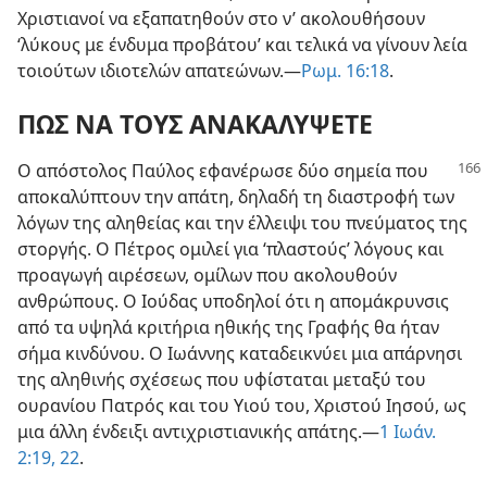
Χριστιανοί να εξαπατηθούν στο ν’ ακολουθήσουν
‘λύκους με ένδυμα προβάτου’ και τελικά να γίνουν λεία
τοιούτων ιδιοτελών απατεώνων.—
Ρωμ. 16:18
.
ΠΩΣ ΝΑ ΤΟΥΣ ΑΝΑΚΑΛΥΨΕΤΕ
Ο απόστολος Παύλος εφανέρωσε δύο σημεία
που
αποκαλύπτουν την απάτη, δηλαδή τη διαστροφή των
λόγων της αληθείας και την έλλειψι του πνεύματος της
στοργής. Ο Πέτρος ομιλεί για ‘πλαστούς’ λόγους και
προαγωγή αιρέσεων, ομίλων που ακολουθούν
ανθρώπους. Ο Ιούδας υποδηλοί ότι η απομάκρυνσις
από τα υψηλά κριτήρια ηθικής της Γραφής θα ήταν
σήμα κινδύνου. Ο Ιωάννης καταδεικνύει μια απάρνησι
της αληθινής σχέσεως που υφίσταται μεταξύ του
ουρανίου Πατρός και του Υιού του, Χριστού Ιησού, ως
μια άλλη ένδειξι αντιχριστιανικής απάτης.—
1 Ιωάν.
2:19,
22
.