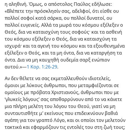
η αληθινή. Όμως, ο απόστολος Παύλος εδήλωσε:
«Βλέπετε την πρόσκλησίν σας, αδελφοί, ότι είσθε ου
πολλοί σοφοί κατά σάρκα, ου πολλοί δυνατοί, ου
πολλοί ευγενείς. Αλλά τα μωρά του κόσμου εξέλεξεν ο
Θεός, δια να καταισχύνη τους σοφούς· και τα ασθενή
του κόσμου εξέλεξεν ο Θεός, δια να καταισχύνη τα
ισχυρά· και τα αγενή του κόσμου και τα εξουθενημένα
εξέλεξεν ο Θεός, και τα μη όντα, δια να καταργήση τα
όντα. Δια να μη καυχηθή ουδεμία σαρξ ενώπιον
αυτού.»—
1 Κορ. 1:26-29
.
Αν δεν θέλετε να σας εκμεταλλευθούν ιδιοτελείς,
όμοιοι με λύκους άνθρωποι, που μεταμφιέζονται σε
ομοίους με πρόβατα Χριστιανούς, άνθρωποι που με
‘γλυκείς λόγους’ σας αποθαρρύνουν από το να κάνετε
μια πλήρη μελέτη του λόγου του Θεού, γιατί να μη
συνταυτισθήτε μ’ εκείνους που επιδεικνύουν βαθιά
αγάπη για τον γραπτό Λόγο, και οι οποίοι τον μελετούν
τακτικά και εφαρμόζουν τις εντολές του στη ζωή τους;