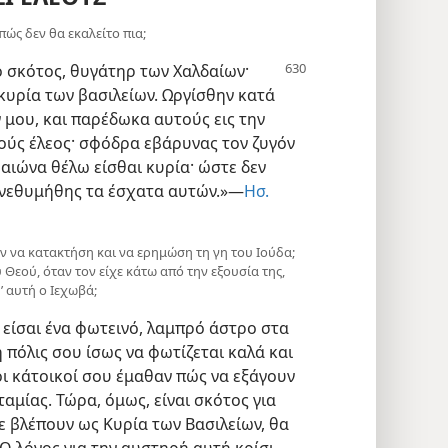
πώς δεν θα εκαλείτο πια;
ο σκότος,
θυγάτηρ των Χαλδαίων·
 κυρία των βασιλείων. Ωργίσθην κατά
 μου, και παρέδωκα αυτούς εις την
υτούς έλεος· σφόδρα εβάρυνας τον ζυγόν
ν αιώνα θέλω είσθαι κυρία· ώστε δεν
 ενεθυμήθης τα έσχατα αυτών.»—
Ησ.
ών να κατακτήση και να ερημώση τη γη του Ιούδα;
Θεού, όταν τον είχε κάτω από την εξουσία της,
σ’ αυτή ο Ιεχωβά;
ι είσαι ένα φωτεινό, λαμπρό άστρο στα
 πόλις σου ίσως να φωτίζεται καλά και
οι κάτοικοί σου έμαθαν πώς να εξάγουν
μίας. Τώρα, όμως, είναι σκότος για
σε βλέπουν ως Κυρία των Βασιλείων, θα