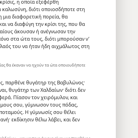
κρίσις, η οποία εξεφέρθη
 καλωσύνη, διότι οποιοσδήποτε στη
 μια διαφορετική πορεία, θα
ι να διαφύγη την κρίσι της, που θα
δαίους άκουσαν ή ανέγνωσαν την
όνο στα ώτα τους, διότι μπορούσαν ν’
 λαός του να ήταν ήδη αιχμάλωτος στη
τείας θα έκαναν να ηχούν τα ώτα οποιουδήποτε
ς, παρθένε θυγάτηρ της Βαβυλώνος·
ναι, θυγάτηρ των Χαλδαίων· διότι δεν
ερά. Πίασον τον χειρόμυλον, και
άμους σου, γύμνωσον τους πόδας,
ποταμούς. Η γύμνωσίς σου θέλει
ανή· εκδίκησιν θέλω λάβει, και δεν