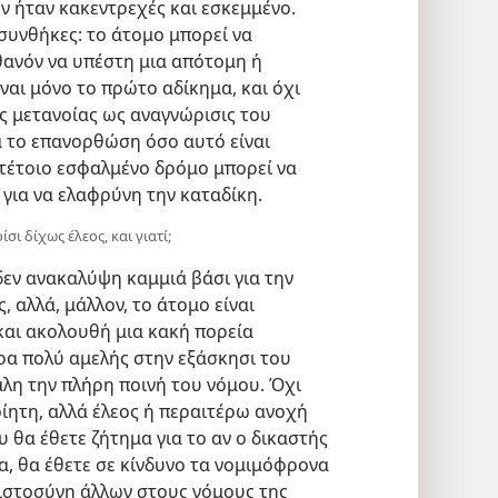
εν ήταν κακεντρεχές και εσκεμμένο.
συνθήκες: το άτομο μπορεί να
θανόν να υπέστη μια απότομη ή
ναι μόνο το πρώτο αδίκημα, και όχι
ις μετανοίας ως αναγνώρισις του
α το επανορθώση όσο αυτό είναι
 τέτοιο εσφαλμένο δρόμο μπορεί να
για να ελαφρύνη την καταδίκη.
σι δίχως έλεος, και γιατί;
δεν ανακαλύψη καμμιά βάσι για την
 αλλά, μάλλον, το άτομο είναι
και ακολουθή μια κακή πορεία
άρα πολύ αμελής στην εξάσκησι του
άλη την πλήρη ποινή του νόμου. Όχι
ίητη, αλλά έλεος ή περαιτέρω ανοχή
 θα έθετε ζήτημα για το αν ο δικαστής
α, θα έθετε σε κίνδυνο τα νομιμόφρονα
ιστοσύνη άλλων στους νόμους της