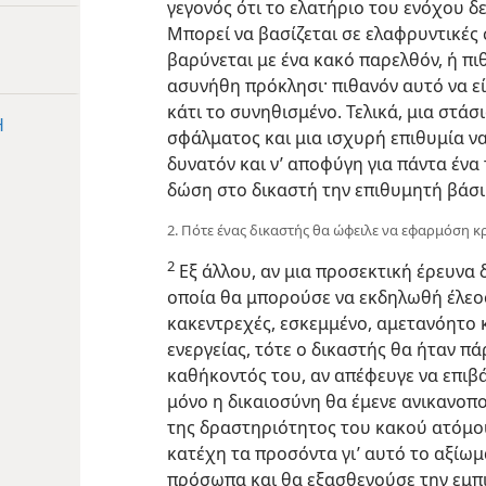
γεγονός ότι το ελατήριο του ενόχου δ
Μπορεί να βασίζεται σε ελαφρυντικές 
βαρύνεται με ένα κακό παρελθόν, ή πι
ασυνήθη πρόκλησι· πιθανόν αυτό να εί
κάτι το συνηθισμένο. Τελικά, μια στάσ
Η
σφάλματος και μια ισχυρή επιθυμία ν
δυνατόν και ν’ αποφύγη για πάντα ένα
δώση στο δικαστή την επιθυμητή βάσι 
2. Πότε ένας δικαστής θα ώφειλε να εφαρμόση κρί
2
Εξ άλλου, αν μια προσεκτική έρευνα 
οποία θα μπορούσε να εκδηλωθή έλεος,
κακεντρεχές, εσκεμμένο, αμετανόητο 
ενεργείας, τότε ο δικαστής θα ήταν π
καθήκοντός του, αν απέφευγε να επιβ
μόνο η δικαιοσύνη θα έμενε ανικανοπο
της δραστηριότητος του κακού ατόμου
κατέχη τα προσόντα γι’ αυτό το αξίωμ
πρόσωπα και θα εξασθενούσε την εμπ