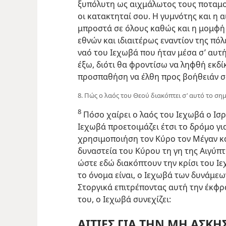
ξυπόλυτη ως αιχμάλωτος τους ποταμο
οι κατακτηταί σου. Η γυμνότης και η 
μπροστά σε όλους καθώς και η μομφή 
εθνών και ιδιαιτέρως εναντίον της πό
ναό του Ιεχωβά που ήταν μέσα σ’ αυτή
έξω, διότι θα φροντίσω να ληφθή εκδί
προσπαθήση να έλθη προς βοήθειάν σ
8. Πώς ο λαός του Θεού διακόπτει σ’ αυτό το σημ
8
Πόσο χαίρει ο λαός του Ιεχωβά ο Ισρα
Ιεχωβά προετοιμάζει έτσι το δρόμο για
χρησιμοποιήση τον Κύρο τον Μέγαν κ
δυναστεία του Κύρου τη γη της Αιγύπ
ώστε εδώ διακόπτουν την κρίσι του Ι
το όνομα είναι, ο Ιεχωβά των δυνάμεων
Στοργικά επιτρέποντας αυτή την έκφρ
του, ο Ιεχωβά συνεχίζει:
ΑΙΤΙΕΣ ΓΙΑ ΤΗΝ ΜΗ ΑΣΚΗ