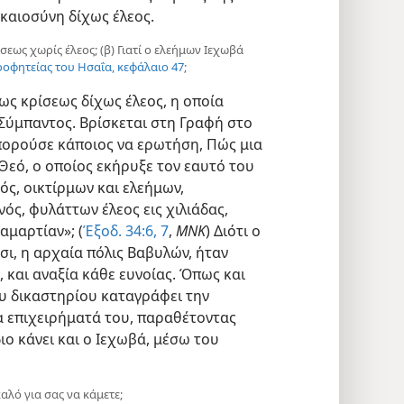
καιοσύνη δίχως έλεος.
σεως χωρίς έλεος; (β) Γιατί ο ελεήμων Ιεχωβά
ροφητείας του Ησαΐα, κεφάλαιο 47
;
ς κρίσεως δίχως έλεος, η οποία
Σύμπαντος. Βρίσκεται στη Γραφή στο
πορούσε κάποιος να ερωτήση, Πώς μια
 Θεό, ο οποίος εκήρυξε τον εαυτό του
ς, οικτίρμων και ελεήμων,
ός, φυλάττων έλεος εις χιλιάδας,
αμαρτίαν»; (
Έξοδ. 34:6, 7
,
ΜΝΚ
) Διότι ο
ι, η αρχαία πόλις Βαβυλών, ήταν
, και αναξία κάθε ευνοίας. Όπως και
υ δικαστηρίου καταγράφει την
τα επιχειρήματά του, παραθέτοντας
ιο κάνει και ο Ιεχωβά, μέσω του
καλό για σας να κάμετε;