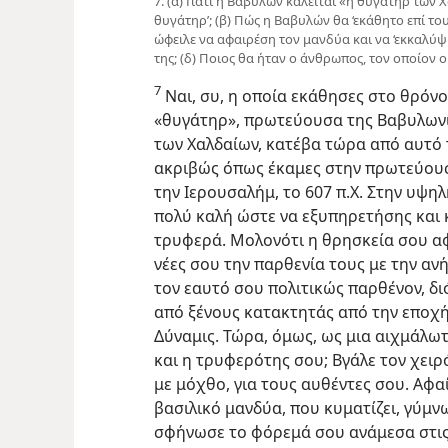
7. (α) Γιατί η Βαβυλών καλείται «η θυγάτηρ των Χ
θυγάτηρ’; (β) Πώς η Βαβυλών θα ‘εκάθητο επί του 
ώφειλε να αφαιρέση τον μανδύα και να ‘εκκαλύψ
της; (δ) Ποιος θα ήταν ο άνθρωπος, τον οποίον ο 
7
Ναι, συ, η οποία εκάθησες στο θρόνο
«θυγάτηρ», πρωτεύουσα της Βαβυλωνί
των Χαλδαίων, κατέβα τώρα από αυτό 
ακριβώς όπως έκαμες στην πρωτεύουσα
την Ιερουσαλήμ, το 607 π.Χ. Στην υψη
πολύ καλή ώστε να εξυπηρετήσης και 
τρυφερά. Μολονότι η θρησκεία σου αφ
νέες σου την παρθενία τους με την αν
τον εαυτό σου πολιτικώς παρθένον, δ
από ξένους κατακτητάς από την εποχή
Δύναμις. Τώρα, όμως, ως μια αιχμάλωτ
και η τρυφερότης σου; Βγάλε τον χειρ
με μόχθο, για τους αυθέντες σου. Αφα
βασιλικό μανδύα, που κυματίζει, γύμν
σφήνωσε το φόρεμά σου ανάμεσα στις