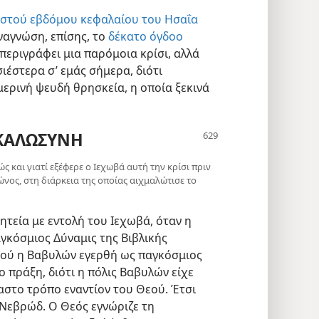
στού εβδόμου κεφαλαίου του Ησαΐα
αναγνώση, επίσης, το
δέκατο όγδοο
 περιγράφει μια παρόμοια κρίσι, αλλά
σιέστερα σ’ εμάς σήμερα, διότι
ερινή ψευδή θρησκεία, η οποία ξεκινά
 ΚΑΛΩΣΥΝΗ
ώς και γιατί εξέφερε ο Ιεχωβά αυτή την κρίσι πριν
νος, στη διάρκεια της οποίας αιχμαλώτισε το
τεία με εντολή του Ιεχωβά, όταν η
κόσμιος Δύναμις της Βιβλικής
οτού η Βαβυλών εγερθή ως παγκόσμιος
 πράξη, διότι η πόλις Βαβυλών είχε
βαστο τρόπο εναντίον του Θεού. Έτσι
 Νεβρώδ. Ο Θεός εγνώριζε τη