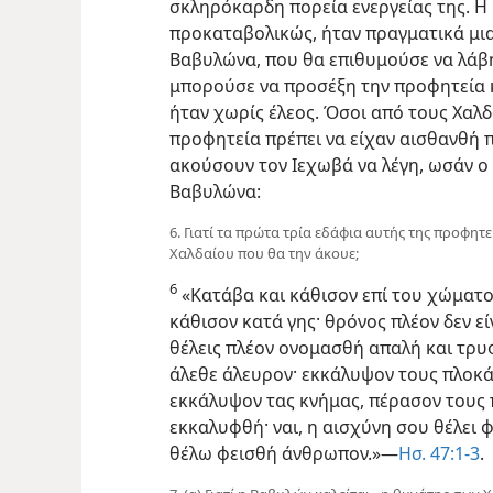
σκληρόκαρδη πορεία ενεργείας της. Η 
προκαταβολικώς, ήταν πραγματικά μια
Βαβυλώνα, που θα επιθυμούσε να λάβη
μπορούσε να προσέξη την προφητεία κα
ήταν χωρίς έλεος. Όσοι από τους Χαλ
προφητεία πρέπει να είχαν αισθανθή π
ακούσουν τον Ιεχωβά να λέγη, ωσάν ο
Βαβυλώνα:
6. Γιατί τα πρώτα τρία εδάφια αυτής της προφη
Χαλδαίου που θα την άκουε;
6
«Κατάβα και κάθισον επί του χώματο
κάθισον κατά γης· θρόνος πλέον δεν εί
θέλεις πλέον ονομασθή απαλή και τρυφ
άλεθε άλευρον· εκκάλυψον τους πλοκ
εκκάλυψον τας κνήμας, πέρασον τους 
εκκαλυφθή· ναι, η αισχύνη σου θέλει φ
θέλω φεισθή άνθρωπον.»—
Ησ. 47:1-3
.