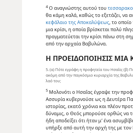
4
Ο αναγνώστης αυτού του
τεσσαρακο
θα κάμη καλά, καθώς το εξετάζει, να 
κεφάλαιο της Αποκαλύψεως
, το οποίο
μια κρίσι, η οποία βρίσκεται πολύ πλη
πραγματεύεται την κρίσι πάνω στη σημ
από την αρχαία Βαβυλώνα.
Η ΠΡΟΕΙΔΟΠΟΙΗΣΙΣ ΜΙΑ
5. (α) Πότε εγράφη η προφητεία του Ησαΐα; (β) Π
ακόμη από την παγκόσμιο κυριαρχία της Βαβυλώ
λαό του;
5
Μολονότι ο Ησαΐας έγραψε την προφη
Ασσυρία κυβερνούσε ως η Δευτέρα Παγ
ιστορίας, εκατό χρόνια και πλέον πρ
δύναμις, ο Θεός μπορούσε ορθώς να το
ήδη αποδείξει ότι ήταν μ’ ένα ασυμβί
υπήρξε από αυτή την αρχή της με τον