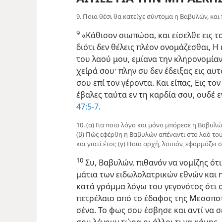
9. Ποια θέσι θα κατείχε σύντομα η Βαβυλών, και 
9
«Κάθισον σιωπώσα, και είσελθε εις τ
διότι δεν θέλεις πλέον ονομάζεσθαι, Η
του λαού μου, εμίανα την κληρονομίαν
χείρά σου· πλην συ δεν έδειξας εις α
σου επί τον γέροντα. Και είπας, Εις το
έβαλες ταύτα εν τη καρδία σου, ουδέ
47:5-7
.
10. (α) Για ποιο λόγο και μόνο μπόρεσε η Βαβυλ
(β) Πώς εφέρθη η Βαβυλών απέναντι στο λαό του 
και γιατί έτσι; (γ) Ποια αρχή, λοιπόν, εφαρμόζει 
10
Συ, Βαβυλών, πιθανόν να νομίζης ότ
μάτια των ειδωλολατρικών εθνών και η
κατά γράμμα λόγω του γεγονότος ότι 
πετρέλαιο από το έδαφος της Μεσοποτα
σένα. Το φως σου έσβησε και αντί να 