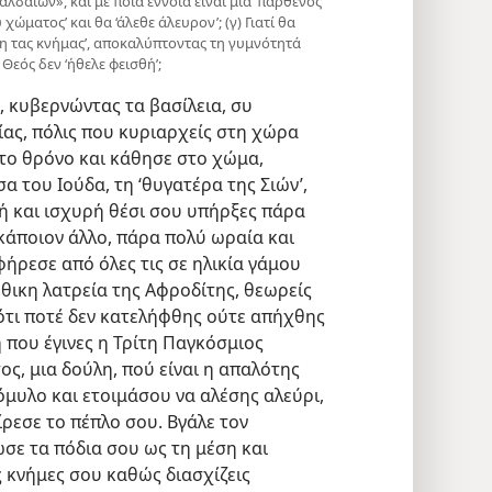
αλδαίων», και με ποια έννοια είναι μια ‘παρθένος
χώματος’ και θα ‘άλεθε άλευρον’; (γ) Γιατί θα
η τας κνήμας’, αποκαλύπτοντας τη γυμνότητά
Θεός δεν ‘ήθελε φεισθή’;
, κυβερνώντας τα βασίλεια, συ
ας, πόλις που κυριαρχείς στη χώρα
το θρόνο και κάθησε στο χώμα,
 του Ιούδα, τη ‘θυγατέρα της Σιών’,
λή και ισχυρή θέσι σου υπήρξες πάρα
κάποιον άλλο, πάρα πολύ ωραία και
ήρεσε από όλες τις σε ηλικία γάμου
ήθικη λατρεία της Αφροδίτης, θεωρείς
ιότι ποτέ δεν κατελήφθης ούτε απήχθης
 που έγινες η Τρίτη Παγκόσμιος
ος, μια δούλη, πού είναι η απαλότης
όμυλο και ετοιμάσου να αλέσης αλεύρι,
ίρεσε το πέπλο σου. Βγάλε τον
ωσε τα πόδια σου ως τη μέση και
 κνήμες σου καθώς διασχίζεις