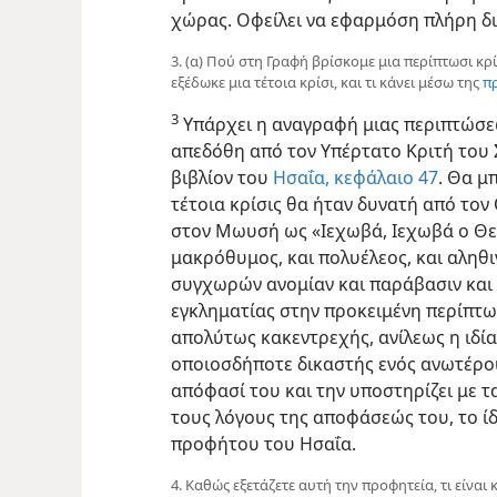
χώρας. Οφείλει να εφαρμόση πλήρη δι
3. (α) Πού στη Γραφή βρίσκομε μια περίπτωσι κρί
εξέδωκε μια τέτοια κρίσι, και τι κάνει μέσω της
π
3
Υπάρχει η αναγραφή μιας περιπτώσεω
απεδόθη από τον Υπέρτατο Κριτή του 
βιβλίον του
Ησαΐα, κεφάλαιο 47
. Θα μ
τέτοια κρίσις θα ήταν δυνατή από τον
στον Μωυσή ως «Ιεχωβά, Ιεχωβά ο Θεό
μακρόθυμος, και πολυέλεος, και αληθιν
συγχωρών ανομίαν και παράβασιν και 
εγκληματίας στην προκειμένη περίπτωσ
απολύτως κακεντρεχής, ανίλεως η ιδία
οποιοσδήποτε δικαστής ενός ανωτέρο
απόφασί του και την υποστηρίζει με 
τους λόγους της αποφάσεώς του, το ίδ
προφήτου του Ησαΐα.
4. Καθώς εξετάζετε αυτή την προφητεία, τι είναι 