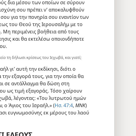
ύς δια μέσου των οποίων σε σύρουν
αισχύνη σου πρέπει ν’ αποκαλυφθούν
σου για την πονηρία σου εναντίον των
λεως του Θεού της Ιερουσαλήμ με το
. Μη περιμένεις βοήθεια από τους
κησις και θα εκτελέσω οποιονδήποτε
ου.
είο τη δήλωσι κρίσεως του Ιεχωβά, και γιατί;
ήλ γι’ αυτή την εκδίκησι, διότι ο
 την εξαγορά τους, για την οποία θα
αι σε αντάλλαγμα θα δώση στη
του ως τιμή εξαγοράς. Τόσο χαίρουν
εχωβά, λέγοντας: «Του λυτρωτού ημών
, ο Άγιος του Ισραήλ.» (
Ησ. 47:4
,
ΜΝΚ
)
ασι ευγνωμοσύνης εκ μέρους του λαού
ΣΙ ΕΛΕΟΥΣ