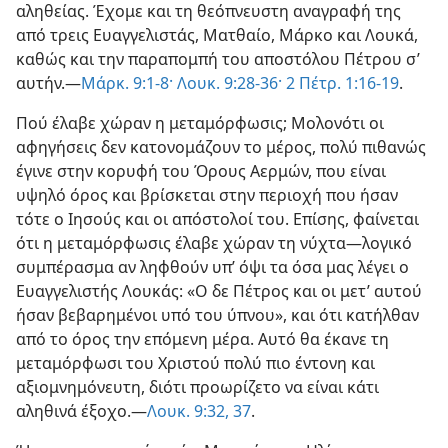
αληθείας. Έχομε και τη θεόπνευστη αναγραφή της
από τρεις Ευαγγελιστάς, Ματθαίο, Μάρκο και Λουκά,
καθώς και την παραπομπή του αποστόλου Πέτρου σ’
αυτήν.—
Μάρκ. 9:1-8·
Λουκ. 9:28-36·
2 Πέτρ. 1:16-19
.
Πού έλαβε χώραν η μεταμόρφωσις; Μολονότι οι
αφηγήσεις δεν κατονομάζουν το μέρος, πολύ πιθανώς
έγινε στην κορυφή του Όρους Αερμών, που είναι
υψηλό όρος και βρίσκεται στην περιοχή που ήσαν
τότε ο Ιησούς και οι απόστολοί του. Επίσης, φαίνεται
ότι η μεταμόρφωσις έλαβε χώραν τη νύχτα—λογικό
συμπέρασμα αν ληφθούν υπ’ όψι τα όσα μας λέγει ο
Ευαγγελιστής Λουκάς: «Ο δε Πέτρος και οι μετ’ αυτού
ήσαν βεβαρημένοι υπό του ύπνου», και ότι κατήλθαν
από το όρος την επόμενη μέρα. Αυτό θα έκανε τη
μεταμόρφωσι του Χριστού πολύ πιο έντονη και
αξιομνημόνευτη, διότι προωρίζετο να είναι κάτι
αληθινά έξοχο.—
Λουκ. 9:32,
37
.