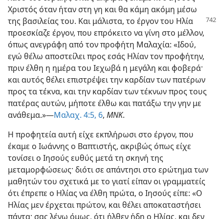
Χριστός όταν ήταν στη γη και θα κάμη ακόμη μέσω
της βασιλείας
του. Και μάλιστα, το έργον του Ηλία
προεσκίαζε έργον, που επρόκειτο να γίνη στο μέλλον,
όπως ανεγράφη από τον προφήτη Μαλαχία: «Ιδού,
εγώ θέλω αποστείλει προς εσάς Ηλίαν τον προφήτην,
πριν έλθη η ημέρα του Ιεχωβά η μεγάλη και φοβερά·
και αυτός θέλει επιστρέψει την καρδίαν των πατέρων
προς τα τέκνα, και την καρδίαν των τέκνων προς τους
πατέρας αυτών, μήποτε έλθω και πατάξω την γην με
ανάθεμα.»—
Μαλαχ. 4:5, 6
,
ΜΝΚ
.
Η προφητεία αυτή είχε εκπλήρωσι στο έργον, που
έκαμε ο Ιωάννης ο Βαπτιστής, ακριβώς όπως είχε
τονίσει ο Ιησούς ευθύς μετά τη σκηνή της
μεταμορφώσεως· διότι σε απάντησι στο ερώτημα των
μαθητών του σχετικά με το γιατί είπαν οι γραμματείς
ότι έπρεπε ο Ηλίας να έλθη πρώτα, ο Ιησούς είπε: «Ο
Ηλίας μεν έρχεται πρώτον, και θέλει αποκαταστήσει
πάντα· σας λέγω όμως, ότι ήλθεν ήδη ο Ηλίας, και δεν