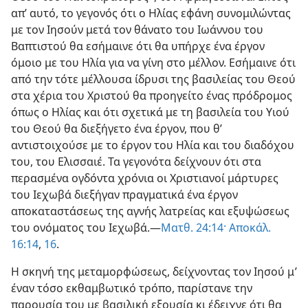
απ’ αυτό, το γεγονός ότι ο Ηλίας εφάνη συνομιλώντας
με τον Ιησούν μετά τον θάνατο του Ιωάννου του
Βαπτιστού θα εσήμαινε ότι θα υπήρχε ένα έργον
όμοιο με του Ηλία για να γίνη στο μέλλον. Εσήμαινε ότι
από την τότε μέλλουσα ίδρυσι της βασιλείας του Θεού
στα χέρια του Χριστού θα προηγείτο ένας πρόδρομος
όπως ο Ηλίας και ότι σχετικά με τη βασιλεία του Υιού
του Θεού θα διεξήγετο ένα έργον, που θ’
αντιστοιχούσε με το έργον του Ηλία και του διαδόχου
του, του Ελισσαιέ. Τα γεγονότα δείχνουν ότι στα
περασμένα ογδόντα χρόνια οι Χριστιανοί μάρτυρες
του Ιεχωβά διεξήγαν πραγματικά ένα έργον
αποκαταστάσεως της αγνής λατρείας και εξυψώσεως
του ονόματος του Ιεχωβά.—
Ματθ. 24:14·
Αποκάλ.
16:14
,
16
.
Η σκηνή της μεταμορφώσεως, δείχνοντας τον Ιησού μ’
έναν τόσο εκθαμβωτικό τρόπο, παρίστανε την
παρουσία του με βασιλική εξουσία κι έδειχνε ότι θα