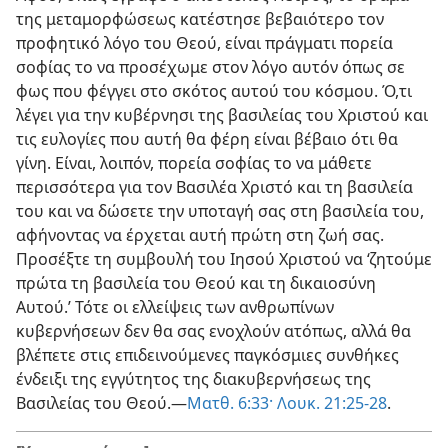
της μεταμορφώσεως κατέστησε βεβαιότερο τον
προφητικό λόγο του Θεού, είναι πράγματι πορεία
σοφίας το να προσέχωμε στον λόγο αυτόν όπως σε
φως που φέγγει στο σκότος αυτού του κόσμου. Ό,τι
λέγει για την κυβέρνησι της βασιλείας του Χριστού και
τις ευλογίες που αυτή θα φέρη είναι βέβαιο ότι θα
γίνη. Είναι, λοιπόν, πορεία σοφίας το να μάθετε
περισσότερα για τον Βασιλέα Χριστό και τη βασιλεία
του και να δώσετε την υποταγή σας στη βασιλεία του,
αφήνοντας να έρχεται αυτή πρώτη στη ζωή σας.
Προσέξτε τη συμβουλή του Ιησού Χριστού να ‘ζητούμε
πρώτα τη βασιλεία του Θεού και τη δικαιοσύνη
Αυτού.’ Τότε οι ελλείψεις των ανθρωπίνων
κυβερνήσεων δεν θα σας ενοχλούν ατόπως, αλλά θα
βλέπετε στις επιδεινούμενες παγκόσμιες συνθήκες
ένδειξι της εγγύτητος της διακυβερνήσεως της
Βασιλείας του Θεού.—
Ματθ. 6:33·
Λουκ. 21:25-28
.