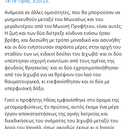
18:18·
Πράξ. 3:20-23
.
Ανάμεσα σε άλλες ομοιότητες, που θα μπορούσαν να
μνημονευθούν μεταξύ του Μωυσέως και του
μεγαλυτέρου από τον Μωυσή Προφήτου, είναι αυτές:
Η ζωή και των δύο διέτρεξε κίνδυνο ενόσω ήσαν
βρέφη, και διεσώθη με τρόπο μοναδικό και ασυνήθη·
και οι δύο ενήστευσαν σαράντα μέρες στην αρχή του
σταδίου των ως ειδικοί δούλοι του Ιεχωβά· και οι δύο
υπέστησαν ισχυρή εναντίωσι από τους ηγέτας της
ψευδούς θρησκείας· και οι δύο εχρησιμοποιήθησαν
από τον Ιεχωβά για να θρέψουν τον λαό του
θαυματουργικά, κι ενεφανίσθησαν και οι δύο με
υπερφυσική δόξα.
Γιατί ο προφήτης Ηλίας εμφανίσθηκε στο όραμα της
μεταμορφώσεως; Εν πρώτοις, αυτός έκαμε ένα μέγα
έργον αποκαταστάσεως της αγνής λατρείας και
διεκδικήσεως του ονόματος του Ιεχωβά μεταξύ του
λαού του Ισραήλ, όπως ακριβώς έκαμε κι ο Ιησούς