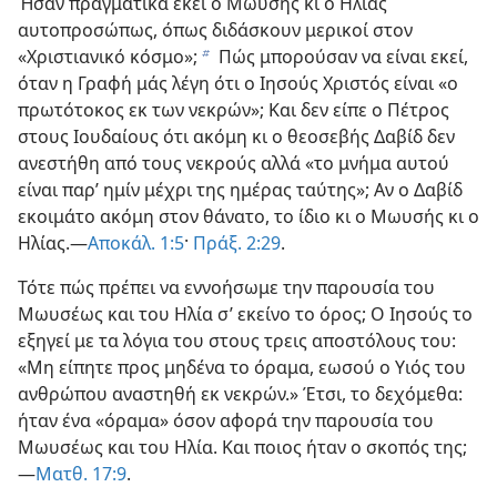
Ήσαν πραγματικά εκεί ο Μωυσής κι ο Ηλίας
αυτοπροσώπως, όπως διδάσκουν μερικοί στον
«Χριστιανικό κόσμο»;
Πώς μπορούσαν να είναι εκεί,
b
όταν η Γραφή μάς λέγη ότι ο Ιησούς Χριστός είναι «ο
πρωτότοκος εκ των νεκρών»; Και δεν είπε ο Πέτρος
στους Ιουδαίους ότι ακόμη κι ο θεοσεβής Δαβίδ δεν
ανεστήθη από τους νεκρούς αλλά «το μνήμα αυτού
είναι παρ’ ημίν μέχρι της ημέρας ταύτης»; Αν ο Δαβίδ
εκοιμάτο ακόμη στον θάνατο, το ίδιο κι ο Μωυσής κι ο
Ηλίας.—
Αποκάλ. 1:5
·
Πράξ. 2:29
.
Τότε πώς πρέπει να εννοήσωμε την παρουσία του
Μωυσέως και του Ηλία σ’ εκείνο το όρος; Ο Ιησούς το
εξηγεί με τα λόγια του στους τρεις αποστόλους του:
«Μη είπητε προς μηδένα το όραμα, εωσού ο Υιός του
ανθρώπου αναστηθή εκ νεκρών.» Έτσι, το δεχόμεθα:
ήταν ένα «όραμα» όσον αφορά την παρουσία του
Μωυσέως και του Ηλία. Και ποιος ήταν ο σκοπός της;
—
Ματθ. 17:9
.