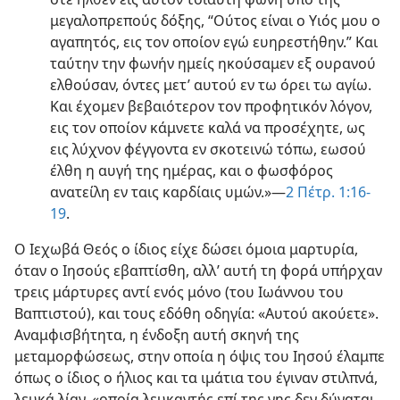
μεγαλοπρεπούς δόξης, “Ούτος είναι ο Υιός μου ο
αγαπητός, εις τον οποίον εγώ ευηρεστήθην.” Και
ταύτην την φωνήν ημείς ηκούσαμεν εξ ουρανού
ελθούσαν, όντες μετ’ αυτού εν τω όρει τω αγίω.
Και έχομεν βεβαιότερον τον προφητικόν λόγον,
εις τον οποίον κάμνετε καλά να προσέχητε, ως
εις λύχνον φέγγοντα εν σκοτεινώ τόπω, εωσού
έλθη η αυγή της ημέρας, και ο φωσφόρος
ανατείλη εν ταις καρδίαις υμών.»—
2 Πέτρ. 1:16-
19
.
Ο Ιεχωβά Θεός ο ίδιος είχε δώσει όμοια μαρτυρία,
όταν ο Ιησούς εβαπτίσθη, αλλ’ αυτή τη φορά υπήρχαν
τρεις μάρτυρες αντί ενός μόνο (του Ιωάννου του
Βαπτιστού), και τους εδόθη οδηγία: «Αυτού ακούετε».
Αναμφισβήτητα, η ένδοξη αυτή σκηνή της
μεταμορφώσεως, στην οποία η όψις του Ιησού έλαμπε
όπως ο ίδιος ο ήλιος και τα ιμάτια του έγιναν στιλπνά,
λευκά λίαν, «οποία λευκαντής επί της γης δεν δύναται