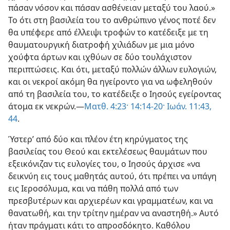
πάσαν νόσον και πάσαν ασθένειαν μεταξύ του λαού.»
Το ότι στη βασιλεία του το ανθρώπινο γένος ποτέ δεν
θα υπέφερε από έλλειψι τροφών το κατέδειξε με τη
θαυματουργική διατροφή χιλιάδων με μια μόνο
χούφτα άρτων και ιχθύων σε δύο τουλάχιστον
περιπτώσεις. Και ότι, μεταξύ πολλών άλλων ευλογιών,
και οι νεκροί ακόμη θα ηγείροντο για να ωφεληθούν
από τη βασιλεία του, το κατέδειξε ο Ιησούς εγείροντας
άτομα εκ νεκρών.—
Ματθ. 4:23·
14:14-20·
Ιωάν. 11:43,
44
.
Ύστερ’ από δύο και πλέον έτη κηρύγματος της
βασιλείας του Θεού και εκτελέσεως θαυμάτων που
εξεικόνιζαν τις ευλογίες του, ο Ιησούς άρχισε «να
δεικνύη εις τους μαθητάς αυτού, ότι πρέπει να υπάγη
εις Ιεροσόλυμα, και να πάθη πολλά από των
πρεσβυτέρων και αρχιερέων και γραμματέων, και να
θανατωθή, και την τρίτην ημέραν να αναστηθή.» Αυτό
ήταν πράγματι κάτι το απροσδόκητο. Καθόλου