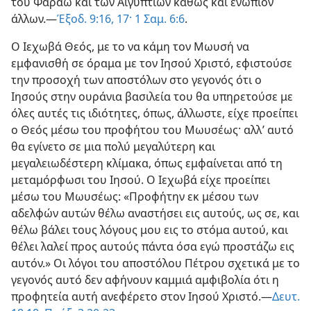
του Φαραώ και των Αιγυπτίων καθώς και ενώπιον
άλλων.—
Έξοδ. 9:16, 17·
1 Σαμ. 6:6
.
Ο Ιεχωβά Θεός, με το να κάμη τον Μωυσή να
εμφανισθή σε όραμα με τον Ιησού Χριστό, εφιστούσε
την προσοχή των αποστόλων στο γεγονός ότι ο
Ιησούς στην ουράνια βασιλεία του θα υπηρετούσε με
όλες αυτές τις ιδιότητες, όπως, άλλωστε, είχε προείπει
ο Θεός μέσω του προφήτου του Μωυσέως· αλλ’ αυτό
θα εγίνετο σε μια πολύ μεγαλύτερη και
μεγαλειωδέστερη κλίμακα, όπως εμφαίνεται από τη
μεταμόρφωσι του Ιησού. Ο Ιεχωβά είχε προείπει
μέσω του Μωυσέως: «Προφήτην εκ μέσου των
αδελφών αυτών θέλω αναστήσει εις αυτούς, ως σε, και
θέλω βάλει τους λόγους μου εις το στόμα αυτού, και
θέλει λαλεί προς αυτούς πάντα όσα εγώ προστάζω εις
αυτόν.» Οι λόγοι του αποστόλου Πέτρου σχετικά με το
γεγονός αυτό δεν αφήνουν καμμιά αμφιβολία ότι η
προφητεία αυτή ανεφέρετο στον Ιησού Χριστό.—
Δευτ.