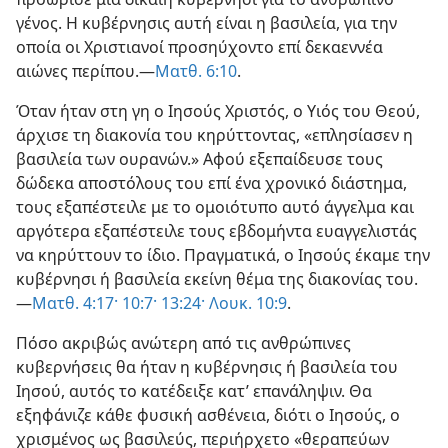
γένος. Η κυβέρνησις αυτή είναι η βασιλεία, για την
οποία οι Χριστιανοί προσηύχοντο επί δεκαεννέα
αιώνες περίπου.—
Ματθ. 6:10
.
Όταν ήταν στη γη ο Ιησούς Χριστός, ο Υιός του Θεού,
άρχισε τη διακονία του κηρύττοντας, «επλησίασεν η
βασιλεία των ουρανών.» Αφού εξεπαίδευσε τους
δώδεκα αποστόλους του επί ένα χρονικό διάστημα,
τους εξαπέστειλε με το ομοιότυπο αυτό άγγελμα και
αργότερα εξαπέστειλε τους εβδομήντα ευαγγελιστάς
να κηρύττουν το ίδιο. Πραγματικά, ο Ιησούς έκαμε την
κυβέρνησι ή βασιλεία εκείνη θέμα της διακονίας του.
—
Ματθ. 4:17·
10:7·
13:24·
Λουκ. 10:9
.
Πόσο ακριβώς ανώτερη από τις ανθρώπινες
κυβερνήσεις θα ήταν η κυβέρνησις ή βασιλεία του
Ιησού, αυτός το κατέδειξε κατ’ επανάληψιν. Θα
εξηφάνιζε κάθε φυσική ασθένεια, διότι ο Ιησούς, ο
χρισμένος ως βασιλεύς, περιήρχετο «θεραπεύων