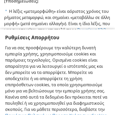
[Υποσημειώσεις]
Η λέξις «μετεμορφώθη» είναι αόριστος χρόνος του
a
ρήματος
μεταμορφώ
, και σημαίνει «μεταβάλλω σε άλλη
μορφή» (
μετά
σημαίνει αλλαγήν). Είναι η ίδια λέξις, που
χρησιμοποιείται στην επιστολή προς
Ρωμαίους 12:2
,
όπου δίδεται στους Χριστιανούς η νουθεσία
Ρυθμίσεις Απορρήτου
«
μεταμορφώνεσθε
δια της ανακαινίσεως του νοός σας.»
Για να σας προσφέρουμε την καλύτερη δυνατή
Βλέπε
Σχόλιον
του Δρος Αδάμ Κλάρκε στο εδάφ.
b
εμπειρία χρήσης, χρησιμοποιούμε cookies και
Ματθαίος 17:3
.
παρόμοιες τεχνολογίες. Ορισμένα cookies είναι
απαραίτητα για να λειτουργεί ο ιστότοπός μας και
δεν μπορείτε να τα απορρίψετε. Μπορείτε να
αποδεχτείτε ή να απορρίψετε τη χρήση
επιπρόσθετων cookies, τα οποία χρησιμοποιούμε
μόνο για να βελτιώσουμε την εμπειρία χρήσης σας.
Κανένα από αυτά τα δεδομένα δεν πρόκειται ποτέ να
πουληθεί ή να χρησιμοποιηθεί για διαφημιστικούς
σκοπούς. Για να μάθετε περισσότερα, διαβάστε την