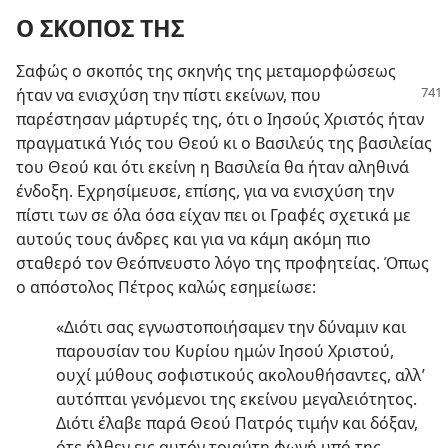
Ο ΣΚΟΠΟΣ ΤΗΣ
Σαφώς ο σκοπός της σκηνής της μεταμορφώσεως
ήταν να ενισχύση την πίστι εκείνων, που
παρέστησαν μάρτυρές της, ότι ο Ιησούς Χριστός ήταν
πραγματικά Υιός του Θεού κι ο Βασιλεύς της βασιλείας
του Θεού και ότι εκείνη η Βασιλεία θα ήταν αληθινά
ένδοξη. Εχρησίμευσε, επίσης, για να ενισχύση την
πίστι των σε όλα όσα είχαν πει οι Γραφές σχετικά με
αυτούς τους άνδρες και για να κάμη ακόμη πιο
σταθερό τον Θεόπνευστο λόγο της προφητείας. Όπως
ο απόστολος Πέτρος καλώς εσημείωσε:
«Διότι σας εγνωστοποιήσαμεν την δύναμιν και
παρουσίαν του Κυρίου ημών Ιησού Χριστού,
ουχί μύθους σοφιστικούς ακολουθήσαντες, αλλ’
αυτόπται γενόμενοι της εκείνου μεγαλειότητος.
Διότι έλαβε παρά Θεού Πατρός τιμήν και δόξαν,
ότε ήλθεν εις αυτόν τοιαύτη φωνή υπό της