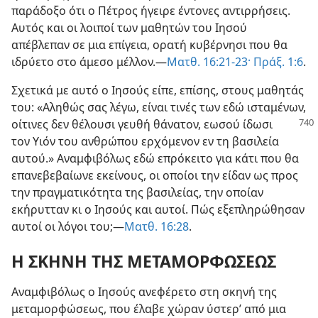
παράδοξο ότι ο Πέτρος ήγειρε έντονες αντιρρήσεις.
Αυτός και οι λοιποί των μαθητών του Ιησού
απέβλεπαν σε μια επίγεια, ορατή κυβέρνησι που θα
ιδρύετο στο άμεσο μέλλον.—
Ματθ. 16:21-23·
Πράξ. 1:6
.
Σχετικά με αυτό ο Ιησούς είπε, επίσης, στους μαθητάς
του: «Αληθώς σας λέγω, είναι τινές των εδώ ισταμένων,
οίτινες δεν θέλουσι γευθή
θάνατον, εωσού ίδωσι
τον Υιόν του ανθρώπου ερχόμενον εν τη βασιλεία
αυτού.» Αναμφιβόλως εδώ επρόκειτο για κάτι που θα
επανεβεβαίωνε εκείνους, οι οποίοι την είδαν ως προς
την πραγματικότητα της βασιλείας, την οποίαν
εκήρυτταν κι ο Ιησούς και αυτοί. Πώς εξεπληρώθησαν
αυτοί οι λόγοι του;—
Ματθ. 16:28
.
Η ΣΚΗΝΗ ΤΗΣ ΜΕΤΑΜΟΡΦΩΣΕΩΣ
Αναμφιβόλως ο Ιησούς ανεφέρετο στη σκηνή της
μεταμορφώσεως, που έλαβε χώραν ύστερ’ από μια