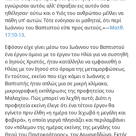
εγνώρισαν αυτόν, αλλ’ έπραξαν εις αυτόν όσα
ηθέλησαν· ούτω και ο Υιός του ανθρώπου μέλλει να
πάθη υπ’ αυτών. Τότε ενόησαν οι μαθηταί, ότι περί
Ιωάννου του Βαπτιστού είπε προς αυτούς.»—
Ματθ.
17:10-13
.
Εφόσον είχε γίνει μέσω του Ιωάννου του Βαπτιστού
ένα έργον όμοιο με το έργον του Ηλία για να συστηθή
ο Ιησούς Χριστός, ήταν κατάλληλο να εμφανισθή ο
Ηλίας με τον Ιησού στο όραμα της μεταμορφώσεως.
Εν τούτοις, εκείνο που είχε κάμει ο Ιωάννης ο
Βαπτιστής ήταν απλώς μια σε μικρή κλίμακα,
μικρογραφική εκπλήρωσις της προφητείας του
Μαλαχίου. Πώς μπορεί να λεχθή αυτό; Διότι η
προφητεία εκείνη έλεγε ότι ένα τέτοιο έργον θα
εγίνετο πριν έλθη «η ημέρα του Ιεχωβά η μεγάλη και
φοβερά», η οποία γοργά πλησιάζει και περιλαμβάνει
τον «πόλεμον της ημέρας εκείνης της μεγάλης του
Θεού του Παντοκράτορος», τον Αρμαγεδδώνα. Εκτός