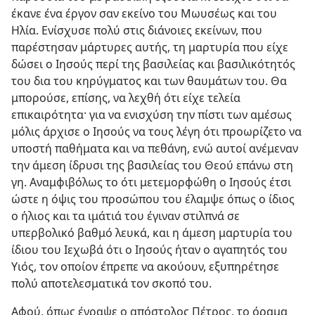
έκανε ένα έργον σαν εκείνο του Μωυσέως και του
Ηλία. Ενίσχυσε πολύ στις διάνοιες εκείνων, που
παρέστησαν μάρτυρες αυτής, τη μαρτυρία που είχε
δώσει ο Ιησούς περί της βασιλείας και βασιλικότητός
του δια του κηρύγματος και των θαυμάτων του. Θα
μπορούσε, επίσης, να λεχθή ότι είχε τελεία
επικαιρότητα· για να ενισχύση την πίστι των αμέσως
μόλις άρχισε ο Ιησούς να τους λέγη ότι προωρίζετο να
υποστή παθήματα και να πεθάνη, ενώ αυτοί ανέμεναν
την άμεση ίδρυσι της βασιλείας του Θεού επάνω στη
γη. Αναμφιβόλως το ότι μετεμορφώθη ο Ιησούς έτσι
ώστε η όψις του προσώπου του έλαμψε όπως ο ίδιος
ο ήλιος και τα ιμάτιά του έγιναν στιλπνά σε
υπερβολικό βαθμό λευκά, και η άμεση μαρτυρία του
ίδιου του Ιεχωβά ότι ο Ιησούς ήταν ο αγαπητός του
Υιός, τον οποίον έπρεπε να ακούουν, εξυπηρέτησε
πολύ αποτελεσματικά τον σκοπό του.
Αφού, όπως έγραψε ο απόστολος Πέτρος, το όραμα