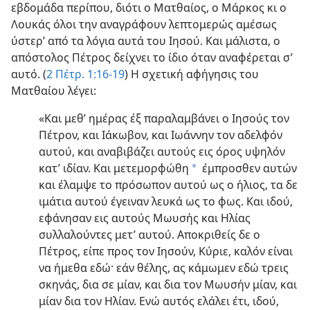
εβδομάδα περίπου, διότι ο Ματθαίος, ο Μάρκος κι ο
Λουκάς όλοι την αναγράφουν λεπτομερώς αμέσως
ύστερ’ από τα λόγια αυτά του Ιησού. Και μάλιστα, ο
απόστολος Πέτρος δείχνει το ίδιο όταν αναφέρεται σ’
αυτό. (
2 Πέτρ. 1:16-19
) Η σχετική αφήγησις του
Ματθαίου λέγει:
«Και μεθ’ ημέρας έξ παραλαμβάνει ο Ιησούς τον
Πέτρον, και Ιάκωβον, και Ιωάννην τον αδελφόν
αυτού, και αναβιβάζει αυτούς εις όρος υψηλόν
κατ’ ιδίαν. Και μετεμορφώθη
έμπροσθεν αυτών
a
και έλαμψε το πρόσωπον αυτού ως ο ήλιος, τα δε
ιμάτια αυτού έγειναν λευκά ως το φως. Και ιδού,
εφάνησαν εις αυτούς Μωυσής και Ηλίας
συλλαλούντες μετ’ αυτού. Αποκριθείς δε ο
Πέτρος, είπε προς τον Ιησούν, Κύριε, καλόν είναι
να ήμεθα εδώ· εάν θέλης, ας κάμωμεν εδώ τρεις
σκηνάς, δια σε μίαν, και δια τον Μωυσήν μίαν, και
μίαν δια τον Ηλίαν. Ενώ αυτός ελάλει έτι, ιδού,