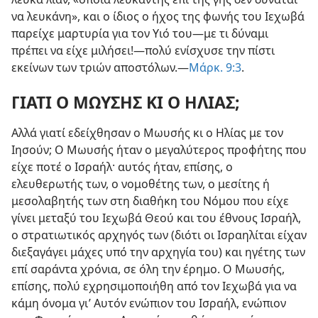
να λευκάνη», και ο ίδιος ο ήχος της φωνής του Ιεχωβά
παρείχε μαρτυρία για τον Υιό του—με τι δύναμι
πρέπει να είχε μιλήσει!—πολύ ενίσχυσε την πίστι
εκείνων των τριών αποστόλων.—
Μάρκ. 9:3
.
ΓΙΑΤΙ Ο ΜΩΥΣΗΣ ΚΙ Ο ΗΛΙΑΣ;
Αλλά γιατί εδείχθησαν ο Μωυσής κι ο Ηλίας με τον
Ιησούν; Ο Μωυσής ήταν ο μεγαλύτερος προφήτης που
είχε ποτέ ο Ισραήλ· αυτός ήταν, επίσης, ο
ελευθερωτής των, ο νομοθέτης των, ο μεσίτης ή
μεσολαβητής των στη διαθήκη του Νόμου που είχε
γίνει μεταξύ του Ιεχωβά Θεού και του έθνους Ισραήλ,
ο στρατιωτικός αρχηγός των (διότι οι Ισραηλίται είχαν
διεξαγάγει μάχες υπό την αρχηγία του) και ηγέτης των
επί σαράντα χρόνια, σε όλη την έρημο. Ο Μωυσής,
επίσης, πολύ εχρησιμοποιήθη από τον Ιεχωβά για να
κάμη όνομα γι’ Αυτόν ενώπιον του Ισραήλ, ενώπιον