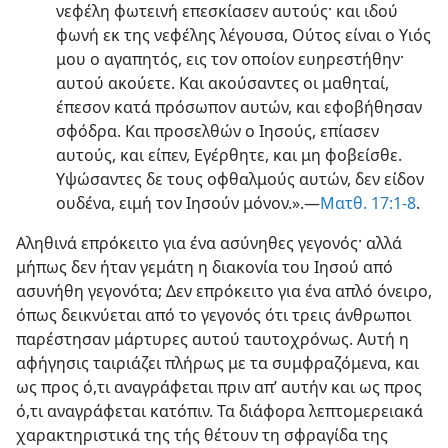
νεφέλη φωτεινή επεσκίασεν αυτούς· και ιδού
φωνή εκ της νεφέλης λέγουσα, Ούτος είναι ο Υιός
μου ο αγαπητός, εις τον οποίον ευηρεστήθην·
αυτού ακούετε. Και ακούσαντες οι μαθηταί,
έπεσον κατά πρόσωπον αυτών, και εφοβήθησαν
σφόδρα. Και προσελθών ο Ιησούς, επίασεν
αυτούς, και είπεν, Εγέρθητε, και μη φοβείσθε.
Υψώσαντες δε τους οφθαλμούς αυτών, δεν είδον
ουδένα, ειμή τον Ιησούν μόνον.».—
Ματθ. 17:1-8
.
Αληθινά επρόκειτο για ένα ασύνηθες γεγονός· αλλά
μήπως δεν ήταν γεμάτη η διακονία του Ιησού από
ασυνήθη γεγονότα; Δεν επρόκειτο για ένα απλό όνειρο,
όπως δεικνύεται από το γεγονός ότι τρεις άνθρωποι
παρέστησαν μάρτυρες αυτού ταυτοχρόνως. Αυτή η
αφήγησις ταιριάζει πλήρως με τα συμφραζόμενα, και
ως προς ό,τι αναγράφεται πριν απ’ αυτήν και ως προς
ό,τι αναγράφεται κατόπιν. Τα διάφορα λεπτομερειακά
χαρακτηριστικά της τής θέτουν τη σφραγίδα της