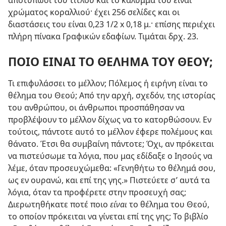
αποτύπωσι του τίτλου και το κάλυμμά του είναι
χρώματος κοραλλιού· έχει 256 σελίδες και οι
διαστάσεις του είναι 0,23 1/2 x 0,18 μ.· επίσης περιέχει
πλήρη πίνακα Γραφικών εδαφίων. Τιμάται δρχ. 23.
ΠΟΙΟ ΕΙΝΑΙ ΤΟ ΘΕΛΗΜΑ ΤΟΥ ΘΕΟΥ;
Τι επιφυλάσσει το μέλλον; Πόλεμος ή ειρήνη είναι το
θέλημα του Θεού; Από την αρχή, σχεδόν, της ιστορίας
του ανθρώπου, οι άνθρωποι προσπάθησαν να
προβλέψουν το μέλλον δίχως να το κατορθώσουν. Εν
τούτοις, πάντοτε αυτό το μέλλον έφερε πολέμους και
θάνατο. Έτσι θα συμβαίνη πάντοτε; Όχι, αν πρόκειται
να πιστεύσωμε τα λόγια, που μας εδίδαξε ο Ιησούς να
λέμε, όταν προσευχώμεθα: «Γενηθήτω το θέλημά σου,
ως εν ουρανώ, και επί της γης.» Πιστεύετε σ’ αυτά τα
λόγια, όταν τα προφέρετε στην προσευχή σας;
Διερωτηθήκατε ποτέ ποιο
είναι
το θέλημα του Θεού,
το οποίον πρόκειται να γίνεται επί της γης; Το βιβλίο