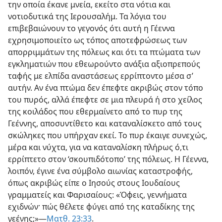
την οποία έκανε μνεία, εκείτο στα νότια και
νοτιοδυτικά της Ιερουσαλήμ. Τα λόγια του
επιβεβαιώνουν το γεγονός ότι αυτή η Γέεννα
εχρησιμοποιείτο ως τόπος αποτεφρώσεως των
απορριμμάτων της πόλεως και ότι τα πτώματα των
εγκληματιών που εθεωρούντο ανάξια αξιοπρεπούς
ταφής με ελπίδα αναστάσεως ερρίπτοντο μέσα σ’
αυτήν. Αν ένα πτώμα δεν έπεφτε ακριβώς στον τόπο
του πυρός, αλλά έπεφτε σε μια πλευρά ή στο χείλος
της κοιλάδος που εθερμαίνετο από το πυρ της
Γεέννης, αποσυντίθετο και καταναλίσκετο από τους
σκώληκες που υπήρχαν εκεί. Το πυρ έκαιγε συνεχώς,
μέρα και νύχτα, για να καταναλίσκη πλήρως ό,τι
ερρίπτετο στον ‘σκουπιδότοπο’ της πόλεως. Η Γέεννα,
λοιπόν, έγινε ένα σύμβολο αιωνίας καταστροφής,
όπως ακριβώς είπε ο Ιησούς στους Ιουδαίους
γραμματείς και Φαρισαίους: «Όφεις, γεννήματα
εχιδνών· πώς θέλετε φύγει από της καταδίκης της
γεένης;»—
Ματθ. 23:33
.