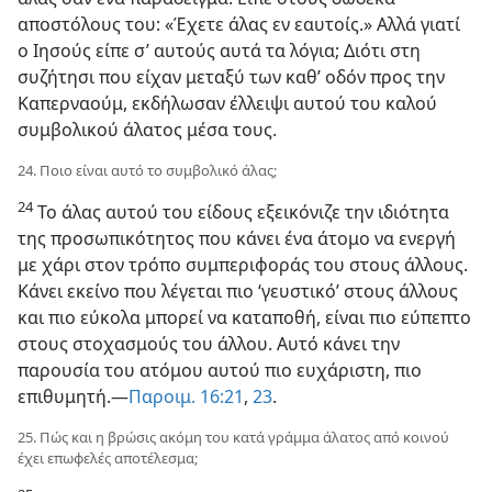
αποστόλους του: «Έχετε άλας εν εαυτοίς.» Αλλά γιατί
ο Ιησούς είπε σ’ αυτούς αυτά τα λόγια; Διότι στη
συζήτησι που είχαν μεταξύ των καθ’ οδόν προς την
Καπερναούμ, εκδήλωσαν έλλειψι αυτού του καλού
συμβολικού άλατος μέσα τους.
24. Ποιο είναι αυτό το συμβολικό άλας;
24
Το άλας αυτού του είδους εξεικόνιζε την ιδιότητα
της προσωπικότητος που κάνει ένα άτομο να ενεργή
με χάρι στον τρόπο συμπεριφοράς του στους άλλους.
Κάνει εκείνο που λέγεται πιο ‘γευστικό’ στους άλλους
και πιο εύκολα μπορεί να καταποθή, είναι πιο εύπεπτο
στους στοχασμούς του άλλου. Αυτό κάνει την
παρουσία του ατόμου αυτού πιο ευχάριστη, πιο
επιθυμητή.—
Παροιμ. 16:21
,
23
.
25. Πώς και η βρώσις ακόμη του κατά γράμμα άλατος από κοινού
έχει επωφελές αποτέλεσμα;