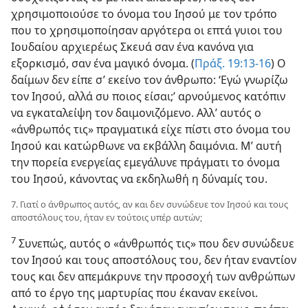
χρησιμοποιούσε το όνομα του Ιησού με τον τρόπο
που το χρησιμοποίησαν αργότερα οι επτά γυιοι του
Ιουδαίου αρχιερέως Σκευά σαν ένα κανόνα για
εξορκισμό, σαν ένα μαγικό όνομα. (
Πράξ. 19:13-16
) Ο
δαίμων δεν είπε σ’ εκείνο τον άνθρωπο: ‘Εγώ γνωρίζω
τον Ιησού, αλλά συ ποιος είσαι;’ αρνούμενος κατόπιν
να εγκαταλείψη τον δαιμονιζόμενο. Αλλ’ αυτός ο
«άνθρωπός τις» πραγματικά είχε πίστι στο όνομα του
Ιησού και κατώρθωνε να εκβάλλη δαιμόνια. Μ’ αυτή
την πορεία ενεργείας εμεγάλυνε πράγματι το όνομα
του Ιησού, κάνοντας να εκδηλωθή η δύναμίς του.
7. Γιατί ο άνθρωπος αυτός, αν και δεν συνώδευε τον Ιησού και τους
αποστόλους του, ήταν εν τούτοις υπέρ αυτών;
7
Συνεπώς, αυτός ο «άνθρωπός τις» που δεν συνώδευε
τον Ιησού και τους αποστόλους του, δεν ήταν εναντίον
τους και δεν απεμάκρυνε την προσοχή των ανθρώπων
από το έργο της μαρτυρίας που έκαναν εκείνοι.