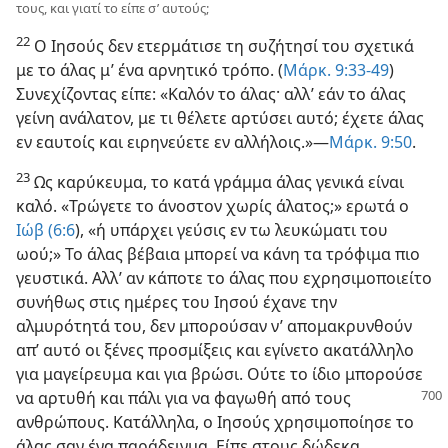
τους, και γιατί το είπε σ’ αυτούς;
22
Ο Ιησούς δεν ετερμάτισε τη συζήτησί του σχετικά
με το άλας μ’ ένα αρνητικό τρόπο. (
Μάρκ. 9:33-49
)
Συνεχίζοντας είπε: «Καλόν το άλας· αλλ’ εάν το άλας
γείνη ανάλατον, με τι θέλετε αρτύσει αυτό; έχετε άλας
εν εαυτοίς και ειρηνεύετε εν αλλήλοις.»—
Μάρκ. 9:50
.
23
Ως καρύκευμα, το κατά γράμμα άλας γενικά είναι
καλό. «Τρώγετε το άνοστον χωρίς άλατος;» ερωτά ο
Ιώβ (6:6
), «ή υπάρχει γεύσις εν τω λευκώματι του
ωού;» Το άλας βέβαια μπορεί να κάνη τα τρόφιμα πιο
γευστικά. Αλλ’ αν κάποτε το άλας που εχρησιμοποιείτο
συνήθως στις ημέρες του Ιησού έχανε την
αλμυρότητά του, δεν μπορούσαν ν’ απομακρυνθούν
απ’ αυτό οι ξένες προσμίξεις και εγίνετο ακατάλληλο
για μαγείρευμα και για βρώσι. Ούτε το ίδιο μπορούσε
να αρτυθή και πάλι για να φαγωθή από τους
ανθρώπους. Κατάλληλα, ο Ιησούς χρησιμοποίησε το
άλας σαν ένα παράδειγμα. Είπε στους δώδεκα