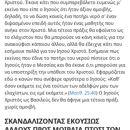
Χριστού. Έκανε κάτι που συμπαρεβάλετο ευμενώς μ’
εκείνο που είπε ο Ιησούς ότι ήταν άξιον αμοιβής,
δηλαδή, το να δώση κανείς ένα ποτήρι νερό σ’ έναν
διψασμένον επειδή αυτός ήταν ένας μαθητής που
ανήκε στον Χριστό. Μια τέτοια πράξις θα εφαίνετο ως
το ελάχιστον που θα μπορούσε να κάνη κανείς για την
ανακούφισι κάποιου άλλου, αλλά θα έδειχνε κάτι που
εσήμαινε πολλά για τον Ιησού Χριστό. Εσήμαινε πως
εκείνος που έδινε το ποτήρι του νερού πίστευε ότι ο
Ιησούς ήταν ο Μεσσίας και θα έκανε ό,τι μπορούσε για
να υποστηρίξη την υπόθεσι του Χριστού. Εφαρμόζεται
εδώ ο κανών που ανέφερε αργότερα ο Ιησούς: «Καθ’
όσον εκάμετε εις ένα τούτων των αδελφών μου των
ελαχίστων, εις εμέ εκάμετε.» (
Ματθ. 25:40
) Ο Ιησούς
Χριστός ως Βασιλεύς δεν θα άφηνε μια τέτοια πράξι
χωρίς αμοιβή.
ΣΚΑΝΔΑΛΙΖΟΝΤΑΣ ΕΚΟΥΣΙΩΣ
ΑΛΛΟΥΣ ΠΡΟΣ ΜΟΙΡΑΙΑ ΠΤΩΣΙ ΤΩΝ