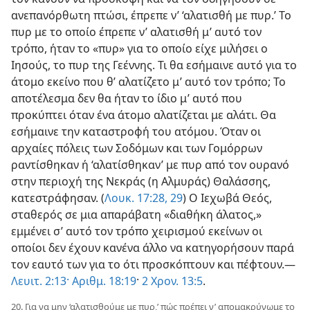
ανεπανόρθωτη πτώσι, έπρεπε ν’ ‘αλατισθή με πυρ.’ Το
πυρ με το οποίο έπρεπε ν’ αλατισθή μ’ αυτό τον
τρόπο, ήταν το «πυρ» για το οποίο είχε μιλήσει ο
Ιησούς, το πυρ της Γεέννης. Τι θα εσήμαινε αυτό για το
άτομο εκείνο που θ’ αλατίζετο μ’ αυτό τον τρόπο; Το
αποτέλεσμα δεν θα ήταν το ίδιο μ’ αυτό που
προκύπτει όταν ένα άτομο αλατίζεται με αλάτι. Θα
εσήμαινε την καταστροφή του ατόμου. Όταν οι
αρχαίες πόλεις των Σοδόμων και των Γομόρρων
ραντίσθηκαν ή ‘αλατίσθηκαν’ με πυρ από τον ουρανό
στην περιοχή της Νεκράς (η Αλμυράς) Θαλάσσης,
κατεστράφησαν. (
Λουκ. 17:28, 29
) Ο Ιεχωβά Θεός,
σταθερός σε μια απαράβατη «διαθήκη άλατος,»
εμμένει σ’ αυτό τον τρόπο χειρισμού εκείνων οι
οποίοι δεν έχουν κανένα άλλο να κατηγορήσουν παρά
τον εαυτό των για το ότι προσκόπτουν και πέφτουν.—
Λευιτ. 2:13·
Αριθμ. 18:19
·
2 Χρον. 13:5
.
20. Για να μην ‘αλατισθούμε με πυρ,’ πώς πρέπει ν’ απομακρύνωμε το