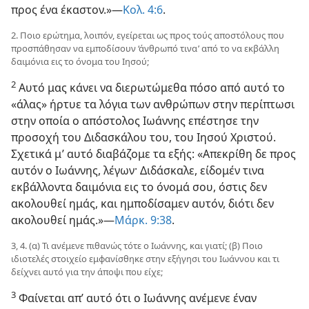
προς ένα έκαστον.»—
Κολ. 4:6
.
2. Ποιο ερώτημα, λοιπόν, εγείρεται ως προς τούς αποστόλους που
προσπάθησαν να εμποδίσουν ‘άνθρωπό τινα’ από το να εκβάλλη
δαιμόνια εις το όνομα του Ιησού;
2
Αυτό μας κάνει να διερωτώμεθα πόσο από αυτό το
«άλας» ήρτυε τα λόγια των ανθρώπων στην περίπτωσι
στην οποία ο απόστολος Ιωάννης επέστησε την
προσοχή του Διδασκάλου του, του Ιησού Χριστού.
Σχετικά μ’ αυτό διαβάζομε τα εξής: «Απεκρίθη δε προς
αυτόν ο Ιωάννης, λέγων· Διδάσκαλε, είδομέν τινα
εκβάλλοντα δαιμόνια εις το όνομά σου, όστις δεν
ακολουθεί ημάς, και ημποδίσαμεν αυτόν, διότι δεν
ακολουθεί ημάς.»—
Μάρκ. 9:38
.
3, 4. (α) Τι ανέμενε πιθανώς τότε ο Ιωάννης, και γιατί; (β) Ποιο
ιδιοτελές στοιχείο εμφανίσθηκε στην εξήγησι του Ιωάννου και τι
δείχνει αυτό για την άποψι που είχε;
3
Φαίνεται απ’ αυτό ότι ο Ιωάννης ανέμενε έναν