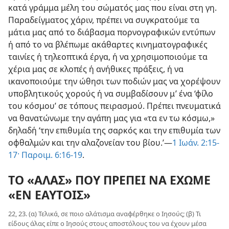
κατά γράμμα μέλη του σώματός μας που είναι στη γη.
Παραδείγματος χάριν, πρέπει να συγκρατούμε τα
μάτια μας από το διάβασμα πορνογραφικών εντύπων
ή από το να βλέπωμε ακάθαρτες κινηματογραφικές
ταινίες ή τηλεοπτικά έργα, ή να χρησιμοποιούμε τα
χέρια μας σε κλοπές ή ανήθικες πράξεις, ή να
ικανοποιούμε την ώθησι των ποδιών μας να χορέψουν
υποβλητικούς χορούς ή να συμβαδίσουν μ’ ένα ‘φίλο
του κόσμου’ σε τόπους πειρασμού. Πρέπει πνευματικά
να θανατώνωμε την αγάπη μας για «τα εν τω κόσμω,»
δηλαδή ‘την επιθυμία της σαρκός και την επιθυμία των
οφθαλμών και την αλαζονείαν του βίου.’—
1 Ιωάν. 2:15-
17·
Παροιμ. 6:16-19
.
ΤΟ «ΑΛΑΣ» ΠΟΥ ΠΡΕΠΕΙ ΝΑ ΕΧΩΜΕ
«ΕΝ ΕΑΥΤΟΙΣ»
22, 23. (α) Τελικά, σε ποιο αλάτισμα αναφέρθηκε ο Ιησούς; (β) Τι
είδους άλας είπε ο Ιησούς στους αποστόλους του να έχουν μέσα