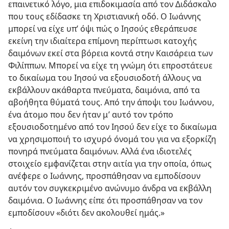
επαινετικό λόγο, μια επιδοκιμασία από τον Διδάσκαλο
που τους εδίδασκε τη Χριστιανική οδό. Ο Ιωάννης
μπορεί να είχε υπ’ όψι πώς ο Ιησούς εθεράπευσε
εκείνη την ιδιαίτερα επίμονη περίπτωσι κατοχής
δαιμόνων εκεί στα βόρεια κοντά στην Καισάρεια των
Φιλίππων. Μπορεί να είχε τη γνώμη ότι επροστάτευε
το δικαίωμα του Ιησού να εξουσιοδοτή άλλους να
εκβάλλουν ακάθαρτα πνεύματα, δαιμόνια, από τα
αβοήθητα θύματά τους. Από την άποψι του Ιωάννου,
ένα άτομο που δεν ήταν μ’ αυτό τον τρόπο
εξουσιοδοτημένο από τον Ιησού δεν είχε το δικαίωμα
να χρησιμοποιή το ισχυρό όνομά του για να εξορκίζη
πονηρά πνεύματα δαιμόνων. Αλλά ένα ιδιοτελές
στοιχείο εμφανίζεται στην αιτία για την οποία, όπως
ανέφερε ο Ιωάννης, προσπάθησαν να εμποδίσουν
αυτόν τον συγκεκριμένο ανώνυμο άνδρα να εκβάλλη
δαιμόνια. Ο Ιωάννης είπε ότι προσπάθησαν να τον
εμποδίσουν «διότι δεν ακολουθεί ημάς.»