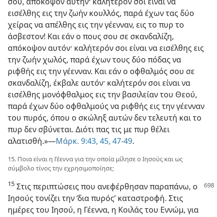
σου, απόκοψον αυτήν· καλήτερόν σοι είναι να
εισέλθης εις την ζωήν κουλλός, παρά έχων τας δύο
χείρας να απέλθης εις την γέενναν, εις το πυρ το
άσβεστον! Και εάν ο πους σου σε σκανδαλίζη,
απόκοψον αυτόν· καλήτερόν σοι είναι να εισέλθης εις
την ζωήν χωλός, παρά έχων τους δύο πόδας να
ριφθής εις την γέενναν. Και εάν ο οφθαλμός σου σε
σκανδαλίζη, έκβαλε αυτόν· καλήτερόν σοι είναι να
εισέλθης μονόφθαλμος εις την βασιλείαν του Θεού,
παρά έχων δύο οφθαλμούς να ριφθής εις την γέενναν
του πυρός, όπου ο σκώληξ αυτών δεν τελευτή και το
πυρ δεν σβύνεται. Διότι πας τις με πυρ θέλει
αλατισθή.»—
Μάρκ. 9:43,
45,
47-49
.
15. Ποια είναι η Γέεννα για την οποία μίλησε ο Ιησούς και ως
σύμβολο τίνος την εχρησιμοποίησε;
15
Στις περιπτώσεις που ανεφέρθησαν παραπάνω, ο
Ιησούς τονίζει την ‘δια πυρός’ καταστροφή. Στις
ημέρες του Ιησού, η Γέεννα, η Κοιλάς του Εννώμ, για