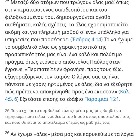
25
Μεταξύ δύο ατόμων που τρώγουν άλας μαζί όπως
στην περίπτωσι ενός οικοδεσπότου και του
φιλοξενουμένου του, δημιουργούνται αγαθά
αισθήματα, καλές σχέσεις. Το άλας εχρησιμοποιείτο
ακόμη και για πληρωμή μισθού σ’ έναν υπάλληλο για
υπηρεσίες που προσέφερε. (
Έσδρας 4:14
) Το να έχωμε
το συμβολικό άλας ως χαρακτηριστικό της
προσωπικότητός μας είναι ένα καλό και πολύτιμο
πράγμα, όπως ετόνισε ο απόστολος Παύλος όταν
έγραψε: «Περιπατείτε εν φρονήσει προς τους έξω,
εξαγοραζόμενοι τον καιρόν. Ο λόγος σας ας ήναι
πάντοτε με χάριν, ηρτυμένος με άλας, δια να εξεύρητε
πώς πρέπει να αποκρίνησθε προς ένα εκαστον.» (
Κολ.
4:5, 6
) Εξετάστε επίσης το εδάφιο
Παροιμίαι 15:1
.
26. Το να έχωμε το συμβολικό «άλας» μέσα μας, μας βοηθεί να
τηρήσωμε ποια τελική νουθεσία του Ιησού στους αποστόλους του,
και ποιο θα είναι το αποτέλεσμα σ’ εμάς ως μαθητές του;
26
Αν έχωμε «άλας» μέσα μας και καρυκεύωμε τα λόγια