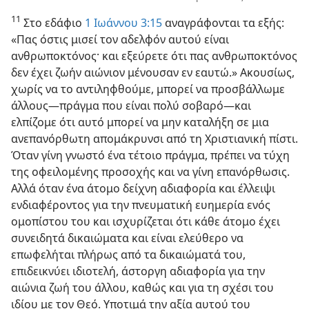
11
Στο εδάφιο
1 Ιωάννου 3:15
αναγράφονται τα εξής:
«Πας όστις μισεί τον αδελφόν αυτού είναι
ανθρωποκτόνος· και εξεύρετε ότι πας ανθρωποκτόνος
δεν έχει ζωήν αιώνιον μένουσαν εν εαυτώ.» Ακουσίως,
χωρίς να το αντιληφθούμε, μπορεί να προσβάλλωμε
άλλους—πράγμα που είναι πολύ σοβαρό—και
ελπίζομε ότι αυτό μπορεί να μην καταλήξη σε μια
ανεπανόρθωτη απομάκρυνσι από τη Χριστιανική πίστι.
Όταν γίνη γνωστό ένα τέτοιο πράγμα, πρέπει να τύχη
της οφειλομένης προσοχής και να γίνη επανόρθωσις.
Αλλά όταν ένα άτομο δείχνη αδιαφορία και έλλειψι
ενδιαφέροντος για την πνευματική ευημερία ενός
ομοπίστου του και ισχυρίζεται ότι κάθε άτομο έχει
συνειδητά δικαιώματα και είναι ελεύθερο να
επωφελήται πλήρως από τα δικαιώματά του,
επιδεικνύει ιδιοτελή, άστοργη αδιαφορία για την
αιώνια ζωή του άλλου, καθώς και για τη σχέσι του
ιδίου με τον Θεό. Υποτιμά την αξία αυτού του