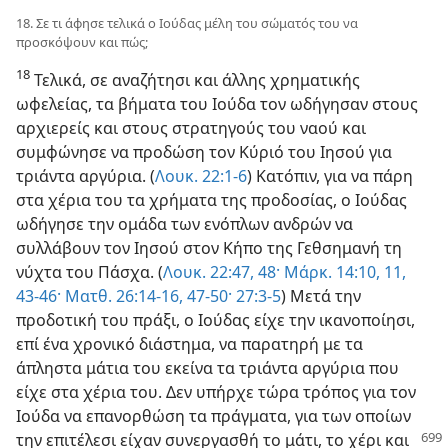
18. Σε τι άφησε τελικά ο Ιούδας μέλη του σώματός του να
προσκόψουν και πώς;
18
Τελικά, σε αναζήτησι και άλλης χρηματικής
ωφελείας, τα βήματα του Ιούδα τον ωδήγησαν στους
αρχιερείς και στους στρατηγούς του ναού και
συμφώνησε να προδώση τον Κύριό του Ιησού για
τριάντα αργύρια. (
Λουκ. 22:1-6
) Κατόπιν, για να πάρη
στα χέρια του τα χρήματα της προδοσίας, ο Ιούδας
ωδήγησε την ομάδα των ενόπλων ανδρών να
συλλάβουν τον Ιησού στον Κήπο της Γεθσημανή τη
νύχτα του Πάσχα. (
Λουκ. 22:47, 48·
Μάρκ. 14:10, 11,
43-46·
Ματθ. 26:14-16,
47-50·
27:3-5
) Μετά την
προδοτική του πράξι, ο Ιούδας είχε την ικανοποίησι,
επί ένα χρονικό διάστημα, να παρατηρή με τα
άπληστα μάτια του εκείνα τα τριάντα αργύρια που
είχε στα χέρια του. Δεν υπήρχε τώρα τρόπος για τον
Ιούδα να επανορθώση τα πράγματα, για των οποίων
την επιτέλεσι είχαν συνεργασθή
το μάτι, το χέρι και