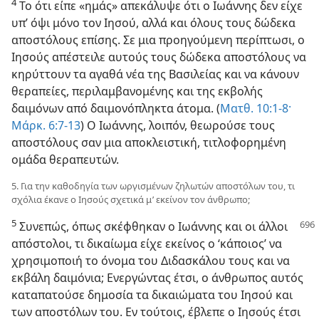
4
Το ότι είπε «ημάς» απεκάλυψε ότι ο Ιωάννης δεν είχε
υπ’ όψι μόνο τον Ιησού, αλλά και όλους τους δώδεκα
αποστόλους επίσης. Σε μια προηγούμενη περίπτωσι, ο
Ιησούς απέστειλε αυτούς τους δώδεκα αποστόλους να
κηρύττουν τα αγαθά νέα της Βασιλείας και να κάνουν
θεραπείες, περιλαμβανομένης και της εκβολής
δαιμόνων από δαιμονόπληκτα άτομα. (
Ματθ. 10:1-8·
Μάρκ. 6:7-13
) Ο Ιωάννης, λοιπόν, θεωρούσε τους
αποστόλους σαν μια αποκλειστική, τιτλοφορημένη
ομάδα θεραπευτών.
5. Για την καθοδηγία των ωργισμένων ζηλωτών αποστόλων του, τι
σχόλια έκανε ο Ιησούς σχετικά μ’ εκείνον τον άνθρωπο;
5
Συνεπώς, όπως σκέφθηκαν ο Ιωάννης και
οι άλλοι
απόστολοι, τι δικαίωμα είχε εκείνος ο ‘κάποιος’ να
χρησιμοποιή το όνομα του Διδασκάλου τους και να
εκβάλη δαιμόνια; Ενεργώντας έτσι, ο άνθρωπος αυτός
καταπατούσε δημοσία τα δικαιώματα του Ιησού και
των αποστόλων του. Εν τούτοις, έβλεπε ο Ιησούς έτσι