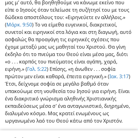
μας μ’ αυτό, θα βοηθηθούμε να κάνωμε εκείνο που
είπε ο Ιησούς όταν τελείωσε τη συζήτησί του με τους
δώδεκα αποστόλους του: «Ειρηνεύετε εν αλλήλοις.»
(
Μάρκ. 9:50
) Το να είμεθα ευγενικοί, διακριτικοί,
συνετοί και ειρηνικοί στα λόγια και στη διαγωγή, αυτό
ασφαλώς θα προαγάγη τις ειρηνικές σχέσεις που
έχομε μεταξύ μας ως μαθηταί του Χριστού. Θα γίνη
έκδηλο ότι το πνεύμα του Θεού είναι μέσα μας, διότι
«ο . . . καρπός του πνεύματος είναι αγάπη, χαρά,
ειρήνη.» (
Γαλ. 5:22
) Επίσης, «η άνωθεν . . . σοφία
πρώτον μεν είναι καθαρά, έπειτα ειρηνική.» (
Ιακ. 3:17
)
Έτσι, δείχνομε σοφία σε μεγάλο βαθμό όταν
υπακούωμε στη νουθεσία του Ιησού για ειρήνη. Είναι
ένα διακριτικό γνώρισμα αληθινής Χριστιανικής
εκπαιδεύσεως μέσα σ’ ένα ανταγωνιστικό, διηρημένο,
διαλυμένο κόσμο. Μας κρατεί ενωμένους ως
ωργανωμένο λαό του Θεού κάτω από τον Χριστόν.
[Εικόνα στη σελίδα 700]