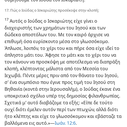
17. Πώς ο Ιούδας ο Ισκαριώτης προσέκοψε στην κλοπή;
17
Αυτός ο Ιούδας ο Ισκαριώτης είχε γίνει ο
διαχειριστής των χρημάτων του Ιησού και των
δώδεκα αποστόλων του. Με τον καιρό άρχισε να
επιθυμή όσα ευρίσκοντο μέσα στο γλωσσόκομο.
Άπλωσε, λοιπόν, το χέρι του και πήρε όσα είχε ιδεί το
άπληστο μάτι του. Άφησε το μάτι και το χέρι του να
τον κάνουν να προσκόψη με αποτέλεσμα να διαπράξη
κλοπή, κλέπτοντας μάλιστα από τον Μεσσία του
Ιεχωβά. Πέντε μέρες πριν από τον θάνατο του Ιησού,
σ’ ένα συμπόσιο που έγινε προς τιμή του Ιησού στη
Βηθανία (κοντά στην Ιερουσαλήμ), ο Ιούδας έκανε ένα
υποκριτικό σχόλιο υπέρ της δημοσίας φιλανθρωπίας.
Σχετικά μ’ αυτό διαβάζομε τα εξής: «Είπε δε τούτο
ουχί διότι έμελεν αυτόν περί των πτωχών, αλλά διότι
ήτο κλέπτης και είχε το γλωσσόκομον και εβάσταζε τα
βαλλόμενα εις αυτό.»—
Ιωάν. 12:6
.