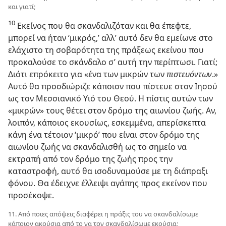
και γιατί;
10
Εκείνος που θα σκανδαλιζόταν και θα έπεφτε,
μπορεί να ήταν ‘μικρός,’ αλλ’ αυτό δεν θα εμείωνε στο
ελάχιστο τη σοβαρότητα της πράξεως εκείνου που
προκαλούσε το σκάνδαλο σ’ αυτή την περίπτωσι. Γιατί;
Διότι επρόκειτο για «ένα των μικρών των
πιστευόντων
.»
Αυτό θα προσδιώριζε κάποιον που πίστευε στον Ιησού
ως τον Μεσσιανικό Υιό του Θεού. Η πίστις αυτών των
«μικρών» τους θέτει στον δρόμο της αιωνίου ζωής. Αν,
λοιπόν, κάποιος εκουσίως, εσκεμμένα, απερίσκεπτα
κάνη ένα τέτοιον ‘μικρό’ που είναι στον δρόμο της
αιωνίου ζωής να σκανδαλισθή ως το σημείο να
εκτραπή από τον δρόμο της ζωής προς την
καταστροφή, αυτό θα ισοδυναμούσε με τη διάπραξι
φόνου. Θα έδειχνε έλλειψι αγάπης προς εκείνον που
προσέκοψε.
11. Από ποιες απόψεις διαφέρει η πράξις του να σκανδαλίσωμε
κάποιον ακούσια από το να τον σκανδαλίσωμε εκούσια;