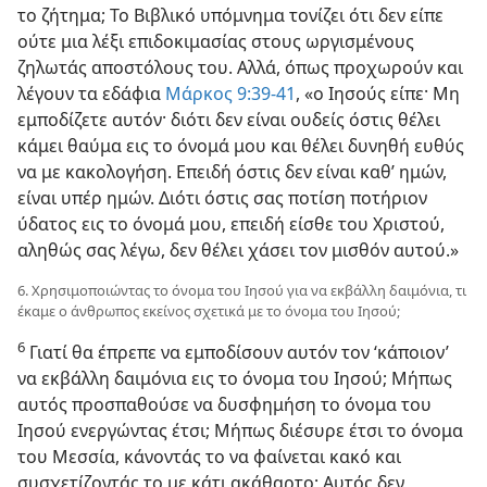
το ζήτημα; Το Βιβλικό υπόμνημα τονίζει ότι δεν είπε
ούτε μια λέξι επιδοκιμασίας στους ωργισμένους
ζηλωτάς αποστόλους του. Αλλά, όπως προχωρούν και
λέγουν τα εδάφια
Μάρκος 9:39-41
, «ο Ιησούς είπε· Μη
εμποδίζετε αυτόν· διότι δεν είναι ουδείς όστις θέλει
κάμει θαύμα εις το όνομά μου και θέλει δυνηθή ευθύς
να με κακολογήση. Επειδή όστις δεν είναι καθ’ ημών,
είναι υπέρ ημών. Διότι όστις σας ποτίση ποτήριον
ύδατος εις το όνομά μου, επειδή είσθε του Χριστού,
αληθώς σας λέγω, δεν θέλει χάσει τον μισθόν αυτού.»
6. Χρησιμοποιώντας το όνομα του Ιησού για να εκβάλλη δαιμόνια, τι
έκαμε ο άνθρωπος εκείνος σχετικά με το όνομα του Ιησού;
6
Γιατί θα έπρεπε να εμποδίσουν αυτόν τον ‘κάποιον’
να εκβάλλη δαιμόνια εις το όνομα του Ιησού; Μήπως
αυτός προσπαθούσε να δυσφημήση το όνομα του
Ιησού ενεργώντας έτσι; Μήπως διέσυρε έτσι το όνομα
του Μεσσία, κάνοντάς το να φαίνεται κακό και
συσχετίζοντάς το με κάτι ακάθαρτο; Αυτός δεν