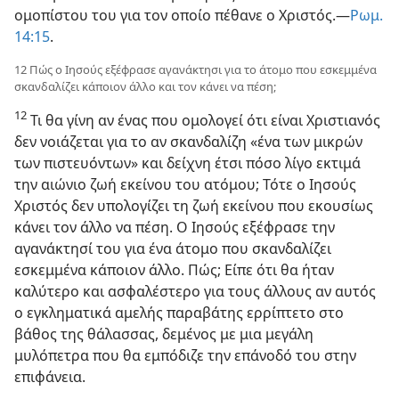
ομοπίστου του για τον οποίο πέθανε ο Χριστός.—
Ρωμ.
14:15
.
12 Πώς ο Ιησούς εξέφρασε αγανάκτησι για το άτομο που εσκεμμένα
σκανδαλίζει κάποιον άλλο και τον κάνει να πέση;
12
Τι θα γίνη αν ένας που ομολογεί ότι είναι Χριστιανός
δεν νοιάζεται για το αν σκανδαλίζη «ένα των μικρών
των πιστευόντων» και δείχνη έτσι πόσο λίγο εκτιμά
την αιώνιο ζωή εκείνου του ατόμου; Τότε ο Ιησούς
Χριστός δεν υπολογίζει τη ζωή εκείνου που εκουσίως
κάνει τον άλλο να πέση. Ο Ιησούς εξέφρασε την
αγανάκτησί του για ένα άτομο που σκανδαλίζει
εσκεμμένα κάποιον άλλο. Πώς; Είπε ότι θα ήταν
καλύτερο και ασφαλέστερο για τους άλλους αν αυτός
ο εγκληματικά αμελής παραβάτης ερρίπτετο στο
βάθος της θάλασσας, δεμένος με μια μεγάλη
μυλόπετρα που θα εμπόδιζε την επάνοδό του στην
επιφάνεια.