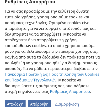
Ρυθμίσεις Απορρήτου
Αν ‘έχωμεν άλας εν εαυτοίς’ σημαίνει ότι έχομε την
Για να σας προσφέρουμε την καλύτερη δυνατή
ιδιότητα που κάνει ένα άτομο να φέρεται με καλή
εμπειρία χρήσης, χρησιμοποιούμε cookies και
γεύσι στους άλλους
παρόμοιες τεχνολογίες. Ορισμένα cookies είναι
απαραίτητα για να λειτουργεί ο ιστότοπός μας και
δεν μπορείτε να τα απορρίψετε. Μπορείτε να
αποδεχτείτε ή να απορρίψετε τη χρήση
επιπρόσθετων cookies, τα οποία χρησιμοποιούμε
Ελληνική
Κοινή Χρήση
Προτιμήσεις
μόνο για να βελτιώσουμε την εμπειρία χρήσης σας.
Copyright
© 2026 Watch Tower Bible and Tract Society of Pennsylvania
Κανένα από αυτά τα δεδομένα δεν πρόκειται ποτέ να
Όροι Χρήσης
Πολιτική Απορρήτου
Ρυθμίσεις Απορρήτου
Σύνδεση
JW.ORG
πουληθεί ή να χρησιμοποιηθεί για διαφημιστικούς
σκοπούς. Για να μάθετε περισσότερα, διαβάστε την
Παγκόσμια Πολιτική ως Προς τη Χρήση των Cookies
και Παρόμοιων Τεχνολογιών
. Μπορείτε να
διαμορφώσετε τις ρυθμίσεις σας οποιαδήποτε
στιγμή πηγαίνοντας στις
Ρυθμίσεις Απορρήτου
.
Αποδοχή
Απόρριψη
Διαμόρφωση