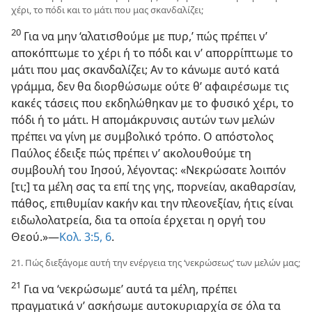
χέρι, το πόδι και το μάτι που μας σκανδαλίζει;
20
Για να μην ‘αλατισθούμε με πυρ,’ πώς πρέπει ν’
αποκόπτωμε το χέρι ή το πόδι και ν’ απορρίπτωμε το
μάτι που μας σκανδαλίζει; Αν το κάνωμε αυτό κατά
γράμμα, δεν θα διορθώσωμε ούτε θ’ αφαιρέσωμε τις
κακές τάσεις που εκδηλώθηκαν με το φυσικό χέρι, το
πόδι ή το μάτι. Η απομάκρυνσις αυτών των μελών
πρέπει να γίνη με συμβολικό τρόπο. Ο απόστολος
Παύλος έδειξε πώς πρέπει ν’ ακολουθούμε τη
συμβουλή του Ιησού, λέγοντας: «Νεκρώσατε λοιπόν
[τι;] τα μέλη σας τα επί της γης, πορνείαν, ακαθαρσίαν,
πάθος, επιθυμίαν κακήν και την πλεονεξίαν, ήτις είναι
ειδωλολατρεία, δια τα οποία έρχεται η οργή του
Θεού.»—
Κολ. 3:5, 6
.
21. Πώς διεξάγομε αυτή την ενέργεια της ‘νεκρώσεως’ των μελών μας;
21
Για να ‘νεκρώσωμε’ αυτά τα μέλη, πρέπει
πραγματικά ν’ ασκήσωμε αυτοκυριαρχία σε όλα τα