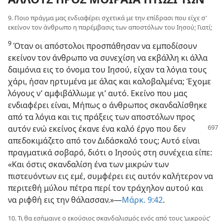
9. Ποιο πράγμα μας ενδιαφέρει σχετικά με την επίδρασι που είχε σ’
εκείνον τον άνθρωπο η παρέμβασις των αποστόλων του Ιησού; Γιατί;
9
Όταν οι απόστολοι προσπάθησαν να εμποδίσουν
εκείνον τον άνθρωπο να συνεχίση να εκβάλλη κι άλλα
δαιμόνια εις το όνομα του Ιησού, είχαν τα λόγια τους
χάρι, ήσαν ηρτυμένα με άλας και καλοβαλμένα; Έχομε
λόγους ν’ αμφιβάλλωμε γι’ αυτό. Εκείνο που μας
ενδιαφέρει είναι, Μήπως ο άνθρωπος σκανδαλίσθηκε
από τα λόγια και τις πράξεις των αποστόλων προς
αυτόν ενώ εκείνος έκανε ένα καλό έργο που δεν
απεδοκιμάζετο από τον Διδάσκαλό τους; Αυτό είναι
πραγματικά σοβαρό, διότι ο Ιησούς στη συνέχεια είπε:
«Και όστις σκανδαλίση ένα των μικρών των
πιστευόντων εις εμέ, συμφέρει εις αυτόν καλήτερον να
περιτεθή μύλου πέτρα περί τον τράχηλον αυτού και
να ριφθή εις την θάλασσαν.»—
Μάρκ. 9:42
.
10. Τι θα εσήμαινε ο εκούσιος σκανδαλισμός ενός από τους ‘μικρούς’