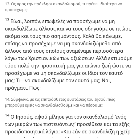
13. Ως προς την πρόκλησι σκανδαλισμού, τι πρέπει ιδιαίτερα να
προσέχωμε;
13
Είναι, λοιπόν, επωφελές να προσέχωμε να μη
σκανδαλίζωμε άλλους και να τους οδηγούμε σε πτώσι,
ακόμα και τους πιο ασημάντους. Καλά θα κάνωμε,
επίσης να προσέχωμε να μη σκανδαλιζώμεθα από
άλλους από τους οποίους αναμέναμε περισσότερα
λόγω των Χριστιανικών των αξιώσεων. Αλλά εκτιμούμε
τόσο πολύ την προοπτική μας για αιώνιο ζωή ώστε να
προσέχωμε να μη σκανδαλίζωμε οι ίδιοι τον εαυτό
μας; Τι—να σκανδαλίζωμε τον εαυτό μας; Ναι,
πράγματι. Πώς;
14. Σύμφωνα με τις επιπρόσθετες συστάσεις του Ιησού, πώς
μπορούμε εμείς να σκανδαλισθούμε και να πέσουμε;
14
Ο Ιησούς, αφού μίλησε για τον σκανδαλισμό ‘ενός
των μικρών των πιστευόντων,’ προσέθεσε και τα εξής
προειδοποιητικά λόγια: «Και εάν σε σκανδαλίζη η χείρ