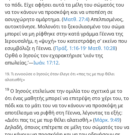
το πόδι. Είχε αφήσει αυτά τα μέλη του σώματός του
να τον κάνουν να προσκόψη και να υποπέση σε
ασυγχώρητο αμάρτημα. (
Ματθ. 27:4
) Απελπισμένος,
αυτοκτόνησε. Μολονότι το ξεκοιλιασμένο του σώμα
μπορεί να μη ρίφθηκε στην κατά γράμμα Γέεννα της
Ιερουσαλήμ, η «ψυχή» του κατεστράφη σ’ εκείνο που
εσυμβόλιζε η Γέεννα. (
Πράξ. 1:16-19·
Ματθ. 10:28
)
Ορθά ο Ιησούς τον εχαρακτήρισε ‘υιόν της
απωλείας.’—
Ιωάν. 17:12
.
19. Τι εννοούσε ο Ιησούς όταν έλεγε ότι «πας τις με πυρ θέλει
αλατισθή;»
19
Ο Ιησούς ετελείωσε την ομιλία του σχετικά με το
ότι ένας μαθητής μπορεί να επιτρέψη στο χέρι του, το
πόδι και το μάτι του να τον κάνουν να προσκόψη με
αποτέλεσμα να ριφθή στη Γέεννα, λέγοντας τα εξής:
«Διότι πας τις με πυρ θέλει αλατισθή.» (
Μάρκ. 9:49
)
Δηλαδή, όποιος επέτρεπε σε μέλη του σώματός του να
τον κάνουν να προσκόψη και να τον οδηγήσουν σε