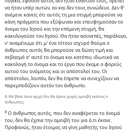
Λογικά, εφόσον αυτός δεν ήταν εναντίον τους, πρέπει
να ήταν υπέρ αυτών, αν και δεν τους συνώδευε. Δεν θ’
ανέμενε κανείς ότι αυτός τη μια στιγμή μπορούσε να
κάνη πράγματα που εξύψωναν και επευφημούσαν το
όνομα του Ιησού και την επόμενη στιγμή, θα
κακολογούσε τον Ιησού. Θα ήταν ασυνεπές, παράλογο,
ν’ αναμένωμε ότι μ’ ένα τέτοιο ισχυρό θαύμα ο
άνθρωπος αυτός θα μπορούσε να δώση τιμή και
σεβασμό σ’ αυτό το όνομα και κατόπιν, ιδιωτικά να
κακολογή το όνομα και το έργο που έκαμε ο φορεύς
αυτού του ονόματος και οι απόστολοί του. Οι
απόστολοι, λοιπόν, δεν θα έπρεπε να συνεχίζουν να
παρεμποδίζουν αυτόν τον άνθρωπο.
8. Με βάσι ποια αρχή δεν θα έμενε χωρίς αμοιβή εκείνος ο
άνθρωπος;
8
Ο άνθρωπος αυτός, που δεν αναφέρεται το όνομά
του, δεν θα έχανε την αμοιβή του για ό,τι έκανε.
Προφανώς, ήταν έτοιμος να γίνη μαθητής του Ιησού