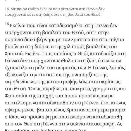
16. Με ποιον τρόπο εκείνοι που ρίπτονται στη Γέεννα δεν
εισέρχονται ούτε στη ζωή ούτε στη βασιλεία του Θεού;
16
Εκείνοι που είναι καταδικασμένοι στη Γέεννα δεν
εισέρχονται στη βασιλεία του Θεού, ούτε στην
ουράνια διακυβέρνησι με τον Χριστό ούτε στο επίγειο
βασίλειο στη διάρκεια της χιλιετούς βασιλείας του
Χριστού. Εκείνοι τους οποίους ο Θεός καταδικάζει στη
Γέεννα δεν εισέρχονται καθόλου στη ζωή, έστω κι αν
έχουν όλα τα μέλη του σώματός των. Η Γέεννα, λοιπόν,
εξεικονίζει την κατάστασι της ανυπαρξίας, της
εκμηδενίσεως, της καταστροφής λόγω κατακρίσεως
του Θεού. Όπως ακριβώς οι υποκριτές γραμματείς και
Φαρισαίοι της εποχής του Ιησού προσέκοψαν με
αποτέλεσμα να καταδικασθούν στη Γέεννα, έτσι κι ένας
αφιερωμένος, βαπτισμένος Χριστιανός σήμερα μπορεί
ο ίδιος να προσκόψη με αποτέλεσμα να καταδικασθή
από τον Θεό στη Γέεννα στην αιώνια καταστροφή. Ας
θυμηθούμε τον Ιούδα τον Ισκαριώτη.