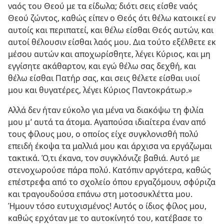
ναός του Θεού με τα είδωλα; διότι σεις είσθε ναός
Θεού ζώντος, καθώς είπεν ο Θεός ότι θέλω κατοικεί εν
αυτοίς και περιπατεί, και θέλω είσθαι Θεός αυτών, και
αυτοί θέλουσιν είσθαι λαός μου. Δια τούτο εξέλθετε εκ
μέσου αυτών και αποχωρίσθητε, λέγει Κύριος, και μη
εγγίσητε ακάθαρτον, και εγώ θέλω σας δεχθή, και
θέλω είσθαι Πατήρ σας, και σεις θέλετε είσθαι υιοί
μου και θυγατέρες, λέγει Κύριος Παντοκράτωρ.»
Αλλά δεν ήταν εύκολο για μένα να διακόψω τη φιλία
μου μ’ αυτά τα άτομα. Αγαπούσα ιδιαίτερα έναν από
τους φίλους μου, ο οποίος είχε συγκλονισθή πολύ
επειδή έκοψα τα μαλλιά μου και άρχισα να εργάζωμαι
τακτικά. Ό,τι έκανα, τον συγκλόνιζε βαθιά. Αυτό με
στενοχωρούσε πάρα πολύ. Κατόπιν αργότερα, καθώς
επέστρεφα από το σχολείο όπου εργαζόμουν, σφύριζα
και τραγουδούσα επάνω στη μοτοσυκλέττα μου.
Ήμουν τόσο ευτυχισμένος! Αυτός ο ίδιος φίλος μου,
καθώς ερχόταν με το αυτοκίνητό του, κατέβασε το