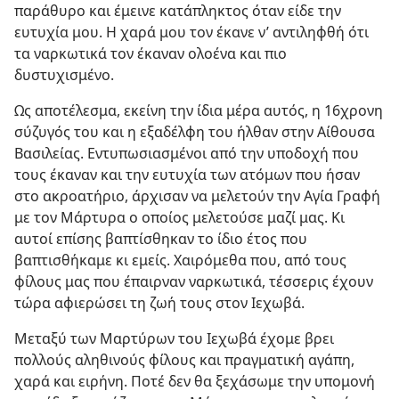
παράθυρο και έμεινε κατάπληκτος όταν είδε την
ευτυχία μου. Η χαρά μου τον έκανε ν’ αντιληφθή ότι
τα ναρκωτικά τον έκαναν ολοένα και πιο
δυστυχισμένο.
Ως αποτέλεσμα, εκείνη την ίδια μέρα αυτός, η 16χρονη
σύζυγός του και η εξαδέλφη του ήλθαν στην Αίθουσα
Βασιλείας. Εντυπωσιασμένοι από την υποδοχή που
τους έκαναν και την ευτυχία των ατόμων που ήσαν
στο ακροατήριο, άρχισαν να μελετούν την Αγία Γραφή
με τον Μάρτυρα ο οποίος μελετούσε μαζί μας. Κι
αυτοί επίσης βαπτίσθηκαν το ίδιο έτος που
βαπτισθήκαμε κι εμείς. Χαιρόμεθα που, από τους
φίλους μας που έπαιρναν ναρκωτικά, τέσσερις έχουν
τώρα αφιερώσει τη ζωή τους στον Ιεχωβά.
Μεταξύ των Μαρτύρων του Ιεχωβά έχομε βρει
πολλούς αληθινούς φίλους και πραγματική αγάπη,
χαρά και ειρήνη. Ποτέ δεν θα ξεχάσωμε την υπομονή