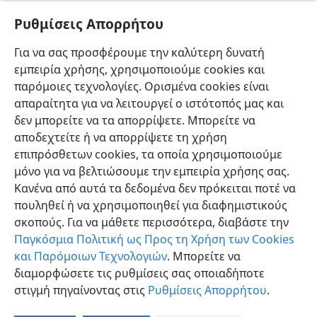
χωρίς διακοπή μπόρεσα συγκρατηθώ
Ρυθμίσεις Απορρήτου
[Πρόταση που τονίζεται στη σελίδα 7]
Για να σας προσφέρουμε την καλύτερη δυνατή
Η χαρά μου τον έκανε ν’ αντιλήφθη ότι τα ναρκωτικά
εμπειρία χρήσης, χρησιμοποιούμε cookies και
τον έκαναν ολοένα και πιο δυστυχισμένο
παρόμοιες τεχνολογίες. Ορισμένα cookies είναι
απαραίτητα για να λειτουργεί ο ιστότοπός μας και
δεν μπορείτε να τα απορρίψετε. Μπορείτε να
αποδεχτείτε ή να απορρίψετε τη χρήση
επιπρόσθετων cookies, τα οποία χρησιμοποιούμε
μόνο για να βελτιώσουμε την εμπειρία χρήσης σας.
Κανένα από αυτά τα δεδομένα δεν πρόκειται ποτέ να
πουληθεί ή να χρησιμοποιηθεί για διαφημιστικούς
σκοπούς. Για να μάθετε περισσότερα, διαβάστε την
Παγκόσμια Πολιτική ως Προς τη Χρήση των Cookies
και Παρόμοιων Τεχνολογιών
. Μπορείτε να
διαμορφώσετε τις ρυθμίσεις σας οποιαδήποτε
στιγμή πηγαίνοντας στις
Ρυθμίσεις Απορρήτου
.