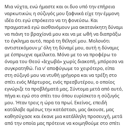
Μια νύχτα, ενώ ήμαστε και οι δυο υπό την επήρεια
ναρκωτικών, η σύζυγός μου ξαφνικά είχε την έμμονη
ιδέα ότι εγώ επρόκειτο να τη φονεύσω. Και
πραγματικά εγώ αισθανόμουν μια ακατανίκητη δύναμι
να πιάνη το βραχίονά μου και να με ωθή να διαπράξω
το έγκλημα αυτό, παρά τη θέλησί μου. Μολονότι
αντιστεκόμουν μ’ όλη τη δύναμί μου, αυτή η δύναμις
με έσπρωχνε αμείλικτα. Μόνο με το να προφέρω το
όνομα του Θεού «Ιεχωβά» χωρίς διακοπή, μπόρεσα να
συγκρατηθώ. Για ν’ αποφύγωμε το χειρότερο, είπα
στη σύζυγό μου να ντυθή γρήγορα και να τρέξη στο
σπίτι ενός Μάρτυρος, ενός πρεσβυτέρου, ο οποίος
εγνώριζε τα προβλήματά μας. Σύντομα μετά από αυτό,
πήγα κι εγώ στο σπίτι του όπου ευρίσκετο η σύζυγός
μου. Ήταν τρεις η ώρα τα πρωί. Εκείνος, επειδή
κατάλαβε αμέσως την κατάστασι, μας άκουσε, μας
καθησύχασε και έκανε μια κατάλληλη προσευχή, μετά
από την οποία μας πρότεινε να κοιμηθούμε στο σπίτι