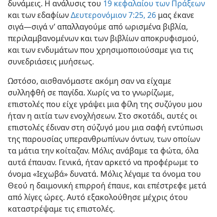
δυνάμεις. Η ανάλυσις του
19 κεφαλαίου των Πράξεων
και των εδαφίων
Δευτερονόμιον 7:25, 26
μας έκανε
σιγά—σιγά ν’ απαλλαγούμε από ωρισμένα βιβλία,
περιλαμβανομένων και των βιβλίων αποκρυφισμού,
και των ενδυμάτων που χρησιμοποιούσαμε για τις
συνεδριάσεις μυήσεως.
Ωστόσο, αισθανόμαστε ακόμη σαν να είχαμε
συλληφθή σε παγίδα. Χωρίς να το γνωρίζωμε,
επιστολές που είχε γράψει μια φίλη της συζύγου μου
ήταν η αιτία των ενοχλήσεων. Στο σκοτάδι, αυτές οι
επιστολές έδιναν στη σύζυγό μου μια σαφή εντύπωσι
της παρουσίας υπερανθρωπίνων όντων, των οποίων
τα μάτια την κοίταζαν. Μόλις ανάβαμε τα φώτα, όλα
αυτά έπαυαν. Γενικά, ήταν αρκετό να προφέρωμε το
όνομα «Ιεχωβά» δυνατά. Μόλις λέγαμε τα όνομα του
Θεού η δαιμονική επιρροή έπαυε, και επέστρεφε μετά
από λίγες ώρες. Αυτό εξακολούθησε μέχρις ότου
καταστρέψαμε τις επιστολές.