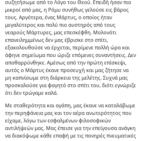
συζητήσωμε από το Λόγο του Θεού. Επειδή ήσαν πιο
μικροί από μας, η Ρόμυ συνήθως γελούσε εις βάρος
τους. Αργότερα, ένας Μάρτυς, ο οποίος ήταν
μεγαλύτερος και πολύ πιο αυστηρός από τους
νεαρούς Μάρτυρες, μας επεσκέφθη. Μολονότι
επανειλημμένως δεν μας έβρισκε στο σπίτι,
εξακολουθούσε να έρχεται, περίμενε πολλή ώρα και
άφηνε σημείωμα που ώριζε επόμενες συναντήσεις. Δεν
αποθαρρύνθηκε. Αμέσως από την πρώτη επίσκεψι,
αυτός ο Μάρτυς έκανε προσευχή και μας ζήτησε να
μη καπνίσωμε στη διάρκεια της μελέτης. Συχνά μας
προσκαλούσε για φαγητό στο σπίτι του, διότι εγνώριζε
ότι δεν τρώγαμε καλά.
Με σταθερότητα και αγάπη, μας έκανε να καταλάβωμε
την περηφάνεια μας και τον αέρα ανωτερότητος που
είχαμε, λόγω των εσφαλμένων φιλοσοφικών
αντιλήψεών μας. Μας έπεισε για την επείγουσα ανάγκη
να διακόψωμε κάθε επαφή με τις πονηρές πνευματικές