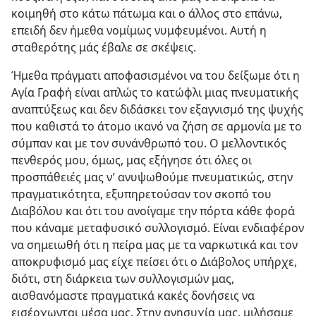
κοιμηθή στο κάτω πάτωμα και ο άλλος στο επάνω,
επειδή δεν ήμεθα νομίμως νυμφευμένοι. Αυτή η
σταθερότης μάς έβαλε σε σκέψεις.
Ήμεθα πράγματι αποφασισμένοι να του δείξωμε ότι η
Αγία Γραφή είναι απλώς το κατώφλι μιας πνευματικής
αναπτύξεως και δεν διδάσκει τον εξαγνισμό της ψυχής
που καθιστά το άτομο ικανό να ζήση σε αρμονία με το
σύμπαν και με τον συνάνθρωπό του. Ο μελλοντικός
πενθερός μου, όμως, μας εξήγησε ότι όλες οι
προσπάθειές μας ν’ ανυψωθούμε πνευματικώς, στην
πραγματικότητα, εξυπηρετούσαν τον σκοπό του
Διαβόλου και ότι του ανοίγαμε την πόρτα κάθε φορά
που κάναμε μεταφυσικό συλλογισμό. Είναι ενδιαφέρον
να σημειωθή ότι η πείρα μας με τα ναρκωτικά και τον
αποκρυφισμό μας είχε πείσει ότι ο Διάβολος υπήρχε,
διότι, στη διάρκεια των συλλογισμών μας,
αισθανόμαστε πραγματικά κακές δονήσεις να
εισέρχωνται μέσα μας. Στην ανησυχία μας, μιλήσαμε