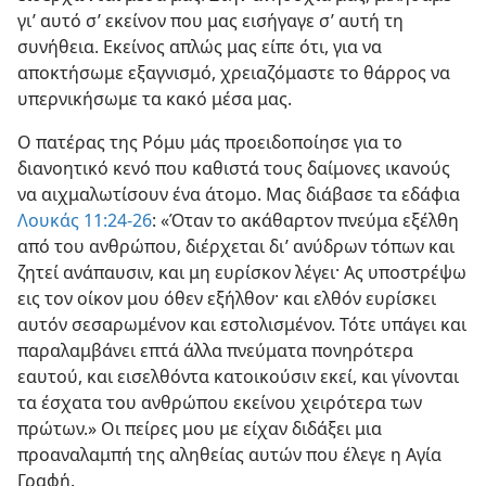
γι’ αυτό σ’ εκείνον που μας εισήγαγε σ’ αυτή τη
συνήθεια. Εκείνος απλώς μας είπε ότι, για να
αποκτήσωμε εξαγνισμό, χρειαζόμαστε το θάρρος να
υπερνικήσωμε τα κακό μέσα μας.
Ο πατέρας της Ρόμυ μάς προειδοποίησε για το
διανοητικό κενό που καθιστά τους δαίμονες ικανούς
να αιχμαλωτίσουν ένα άτομο. Μας διάβασε τα εδάφια
Λουκάς 11:24-26
: «Όταν το ακάθαρτον πνεύμα εξέλθη
από του ανθρώπου, διέρχεται δι’ ανύδρων τόπων και
ζητεί ανάπαυσιν, και μη ευρίσκον λέγει· Ας υποστρέψω
εις τον οίκον μου όθεν εξήλθον· και ελθόν ευρίσκει
αυτόν σεσαρωμένον και εστολισμένον. Τότε υπάγει και
παραλαμβάνει επτά άλλα πνεύματα πονηρότερα
εαυτού, και εισελθόντα κατοικούσιν εκεί, και γίνονται
τα έσχατα του ανθρώπου εκείνου χειρότερα των
πρώτων.» Οι πείρες μου με είχαν διδάξει μια
προαναλαμπή της αληθείας αυτών που έλεγε η Αγία
Γραφή.