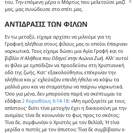
του.
Την επόμενη μέρα ο Μάρτυς που μελετούσε μαζί
μας, μας συνώδευσε στο σπίτι μας.
ΑΝΤΙΔΡΑΣΙΣ ΤΩΝ ΦΙΛΩΝ
Εν τω μεταξύ, είχαμε αρχίσει να μιλούμε για τη
Γραφική αλήθεια στους φίλους μας οι οποίοι έπαιρναν
ναρκωτικά. Τους είχαμε δώσει μια Αγία Γραφή και το
βιβλίο
Η Αλήθεια που Οδηγεί στην Αιώνια Ζωή
. Αλλ’ αυτοί
οι φίλοι με εμπόδιζαν να προοδεύσω στη Χριστιανική
οδό της ζωής. Κατ’ εξακολούθησιν, επέκριναν την
αλήθεια και μ’ εχλεύαζαν επειδή ήθελα να κόψω τα
μαλλιά μου και να σταματήσω να παίρνω ναρκωτικά.
Όσο για μένα, δεν μπορούσα παρά να σκέπτωμαι τα
εδάφια
2 Κορινθίους 6:14-18
: «Μη ομοζυγείτε με τους
απίστους· διότι τίνα μετοχήν έχει η δικαιοσύνη με την
ανομίαν; τίνα δε κοινωνίαν το φως προς το σκότος;
Τίνα δε, συμφωνίαν ο Χριστός με τον Βελίαλ; Ή τίνα
μερίδα ο πιστός με τον άπιστον; Τίνα δε συμβίβασιν ο