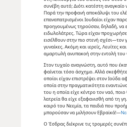
συνέβη αυτό; Διότι κατέστη αναγκαίο 
Παρά την προφανή αποκάλυψι του ελέο
επαναπατρισμένοι Ιουδαίοι είχαν παρα
προηγουμένως τηρούσαν, δηλαδή, να 
ειδωλολάτρες. Τώρα είχαν προχωρήσει
εισέλθουν στην πιο στενή σχέσι—τον 
γυναίκες. Ακόμη και ιερείς, Λευίτες κ
αμαρτωλή ανυπακοή στην εντολή του
Στον τυχαίο αναγνώστη, αυτό που έκαν
φαίνεται τόσο άσχημο. Αλλά σκεφθήτε:
οποίοι είχαν επιστρέψει στον Ιούδα α
οποία στην πραγματικότητα εναντιώνο
του η οποία είχε κέντρο τον ναό, ποιο
λατρεία θα είχε εξαφανισθή από τη γη.
καιρό του Νεεμία, τα παιδιά που προή
μπορούσαν να μιλήσουν Εβραϊκά!—
Νε
Ο Έσδρας διέκρινε τις τρομερές συνέπ