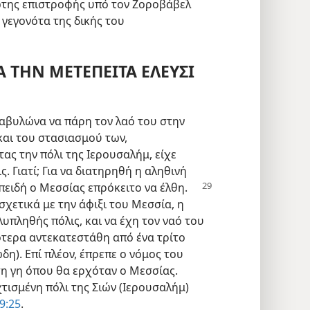
της επιστροφής υπό τον Ζοροβάβελ
γεγονότα της δικής του
Α ΤΗΝ ΜΕΤΕΠΕΙΤΑ ΕΛΕΥΣΙ
Βαβυλώνα να πάρη τον λαό του στην
αι του στασιασμού των,
ας την πόλι της Ιερουσαλήμ, είχε
. Γιατί; Για να διατηρηθή η αληθινή
πειδή ο Μεσσίας επρόκειτο να έλθη.
χετικά με την άφιξι του Μεσσία, η
υπληθής πόλις, και να έχη τον ναό του
ότερα αντεκατεστάθη από ένα τρίτο
η). Επί πλέον, έπρεπε ο νόμος του
τη γη όπου θα ερχόταν ο Μεσσίας.
τισμένη πόλι της Σιών (Ιερουσαλήμ)
 9:25
.