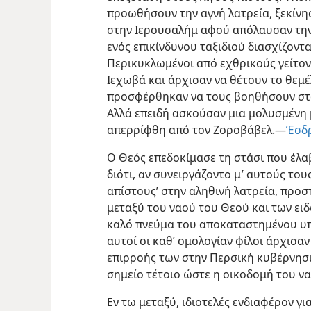
προωθήσουν την αγνή λατρεία, ξεκίν
στην Ιερουσαλήμ αφού απόλαυσαν την
ενός επικίνδυνου ταξιδιού διασχίζοντα
Περικυκλωμένοι από εχθρικούς γείτον
Ιεχωβά και άρχισαν να
θέτουν το θεμέ
προσφέρθηκαν να τους βοηθήσουν στο 
Αλλά επειδή ασκούσαν μια μολυσμένη
απερρίφθη από τον Ζοροβάβελ.—
Έσδρ
Ο Θεός επεδοκίμασε τη στάσι που έλα
διότι, αν συνειργάζοντο μ’ αυτούς το
απίστους’ στην αληθινή λατρεία, προ
μεταξύ του ναού του Θεού και των ειδ
καλό πνεύμα του αποκαταστημένου υπ
αυτοί οι καθ’ ομολογίαν φίλοι άρχισα
επιρροής των στην Περσική κυβέρνησι
σημείο τέτοιο ώστε η οικοδομή του ν
Εν τω μεταξύ, ιδιοτελές ενδιαφέρον για