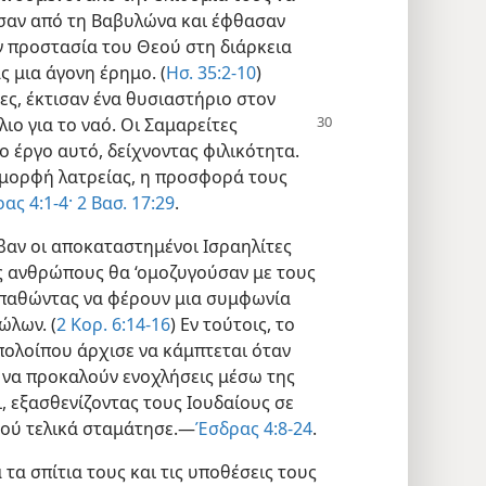
ησαν από τη Βαβυλώνα και έφθασαν
 προστασία του Θεού στη διάρκεια
ς μια άγονη έρημο. (
Ησ. 35:2-10
)
ες, έκτισαν ένα θυσιαστήριο στον
λιο για το ναό. Οι Σαμαρείτες
έργο αυτό, δείχνοντας φιλικότητα.
 μορφή λατρείας, η προσφορά τους
ας 4:1-4·
2 Βασ. 17:29
.
βαν οι αποκαταστημένοι Ισραηλίτες
υς ανθρώπους θα ‘ομοζυγούσαν με τους
σπαθώντας να φέρουν μια συμφωνία
ώλων. (
2 Κορ. 6:14-16
) Εν τούτοις, το
ολοίπου άρχισε να κάμπτεται όταν
ν να προκαλούν ενοχλήσεις μέσω της
, εξασθενίζοντας τους Ιουδαίους σε
αού τελικά σταμάτησε.—
Έσδρας 4:8-24
.
 τα σπίτια τους και τις υποθέσεις τους