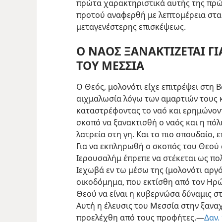
πρώτα χαρακτηριστικά αυτής της πρώ
προτού αναφερθή με λεπτομέρεια στα 
μεταγενέστερης επισκέψεως.
Ο ΝΑΟΣ ΞΑΝΑΚΤΙΖΕΤΑΙ ΓΙ
ΤΟΥ ΜΕΣΣΙΑ
Ο Θεός, μολονότι είχε επιτρέψει στη 
αιχμαλωσία λόγω των αμαρτιών τους κ
καταστρέφοντας το ναό και ερημώνοντ
σκοπό να ξανακτισθή ο ναός και η πόλις
λατρεία στη γη. Και το πιο
σπουδαίο, ε
Για να εκπληρωθή ο σκοπός του Θεού σ
Ιερουσαλήμ έπρεπε να στέκεται ως πολ
Ιεχωβά εν τω μέσω της (μολονότι αργ
οικοδόμημα, που εκτίσθη από τον Ηρώδ
Θεού να είναι η κυβερνώσα δύναμις σ
Αυτή η έλευσις του Μεσσία στην ξαναχ
προελέχθη από τους προφήτες.—
Δαν.