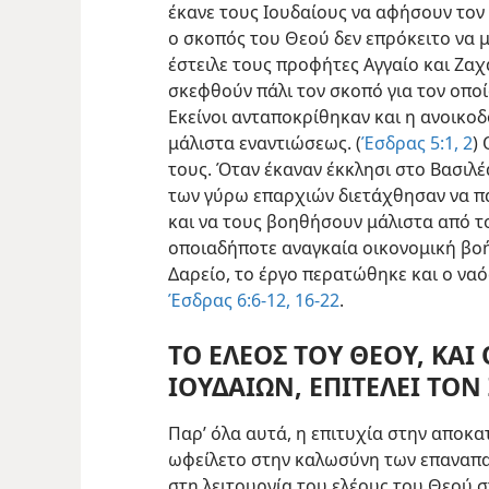
έκανε τους Ιουδαίους να αφήσουν τον 
ο σκοπός του Θεού δεν επρόκειτο να μ
έστειλε τους προφήτες Αγγαίο και Ζαχ
σκεφθούν πάλι τον σκοπό για τον οποί
Εκείνοι ανταποκρίθηκαν και η ανοικοδ
μάλιστα εναντιώσεως. (
Έσδρας 5:1, 2
)
τους. Όταν έκαναν έκκλησι στο Βασιλέ
των γύρω επαρχιών διετάχθησαν να π
και να τους βοηθήσουν μάλιστα από τ
οποιαδήποτε αναγκαία οικονομική βοήθ
Δαρείο, το έργο περατώθηκε και ο να
Έσδρας 6:6-12,
16-22
.
ΤΟ ΕΛΕΟΣ ΤΟΥ ΘΕΟΥ, ΚΑΙ
ΙΟΥΔΑΙΩΝ, ΕΠΙΤΕΛΕΙ ΤΟΝ
Παρ’ όλα αυτά, η επιτυχία στην αποκα
ωφείλετο στην καλωσύνη των επαναπα
στη λειτουργία του ελέους του Θεού 