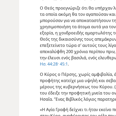
Ο Θεός προεγνώριζε ότι θα υπήρχαν λ
τα οποία ακόμη θα τον αγαπούσαν και
μπορούσαν για να αποκαταστήσουν τη
χρησιμοποιήση τα άτομα αυτά για τον
εξορία, η χονδροειδής αμαρτωλότης το
Θεός της δικαιοσύνης τους απεμάκρυνε
επεξετείνετο τώρα σ’ αυτούς τους λίγ
απεκαλύφθη 200 χρόνια περίπου πριν,
την έλευσι ενός βασιλιά, ενός ελευθε
Ησ. 44:28·
45:1
.
Ο Κύρος ο Πέρσης, χωρίς αμφιβολία, έ
προφήτης κατείχε μια υψηλή και σεβα
μέρους της κυβερνήσεως του Κύρου. (
του έδειξε την προφητική μνεία του 
Ησαΐα. ’Ένας Βιβλικός λόγιος παρατηρε
«Η Αγία Γραφή δείχνει τι ήταν εκείνο 
στον Κύρο, αναφέροντας τον
ρόλο
που 