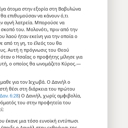
ίγα άτομα στην εξορία στη Βαβυλώνα
 θα επιθυμούσαν να κάνουν ό,τι
ν αγνή λατρεία. Μπορούσε να
 σκοπό του. Μολονότι, πριν από την
υ λαού ήταν εκείνη για την οποία ο
 από τη γη, το έλεός του θα
ους. Αυτή η πρόγνωσις του Θεού
 όταν ο Ησαΐας ο προφήτης μίλησε για
ρωτή, ο οποίος θα ωνομάζετο Κύρος.—
μαθε για τον Ιεχωβά. Ο Δανιήλ ο
στή θέσι στη διάρκεια του πρώτου
Δαν. 6:28
) Ο Δανιήλ, χωρίς αμφιβολία,
ονόματός του στην προφητεία του
ί:
που έκανε μια τόσο ευνοϊκή εντύπωσι
έπαιξε ο Δανιήλ στην εκθρόνισι της