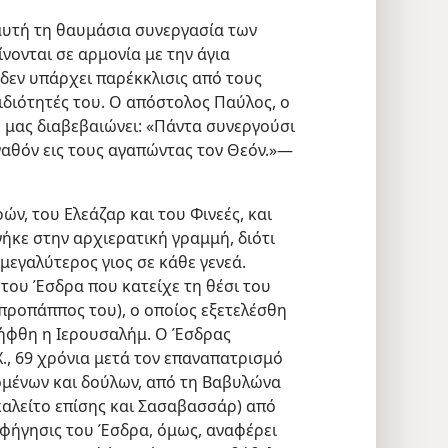
 αυτή τη θαυμάσια συνεργασία των
νονται σε αρμονία με την άγια
 δεν υπάρχει παρέκκλισις από τους
 ιδιότητές του. Ο απόστολος Παύλος, ο
, μας διαβεβαιώνει: «Πάντα συνεργούσι
αγαθόν εις τους αγαπώντας τον Θεόν.»—
ν, του Ελεάζαρ και του Φινεές, και
νήκε στην αρχιερατική γραμμή, διότι
μεγαλύτερος γιος σε κάθε γενεά.
 του Έσδρα που κατείχε τη θέσι του
 προπάππος του), ο οποίος εξετελέσθη
ήφθη η Ιερουσαλήμ. Ο Έσδρας
., 69 χρόνια μετά τον επαναπατρισμό
ομένων και δούλων, από τη Βαβυλώνα
καλείτο επίσης και Σασαβασσάρ) από
αφήγησις του Έσδρα, όμως, αναφέρει