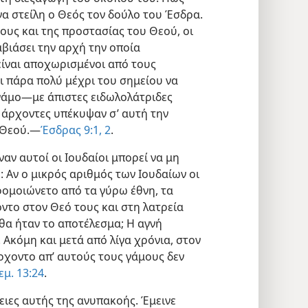
να στείλη ο Θεός τον δούλο του Έσδρα.
υς και της προστασίας του Θεού, οι
βιάσει την αρχή την οποία
είναι αποχωρισμένοι από τους
 πάρα πολύ μέχρι του σημείου να
γάμο—με άπιστες ειδωλολάτριδες
αι άρχοντες υπέκυψαν σ’ αυτή την
 Θεού.—
Έσδρας 9:1, 2
.
αν αυτοί οι Ιουδαίοι μπορεί να μη
 Αν ο μικρός αριθμός των Ιουδαίων οι
φομοιώνετο από τα γύρω έθνη, τα
ντο στον Θεό τους και στη λατρεία
 θα ήταν το αποτέλεσμα; Η αγνή
 Ακόμη και μετά από λίγα χρόνια, στον
ρχοντο απ’ αυτούς τους γάμους δεν
εμ. 13:24
.
ειες αυτής της ανυπακοής. Έμεινε