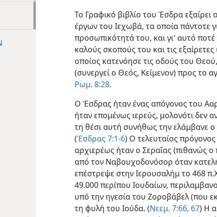
Το Γραφικό βιβλίο του Έσδρα εξαίρει
έργων του Ιεχωβά, τα οποία πάντοτε γί
προσωπικότητά του, και γι’ αυτό ποτέ
Ν
καλούς σκοπούς του και τις εξαίρετες
οποίος κατενόησε τις οδούς του Θεού
(συνεργεί ο Θεός, Κείμενον) προς το 
Ρωμ. 8:28
.
Ο Έσδρας ήταν ένας απόγονος του Ααρώ
ήταν επομένως ιερεύς, μολονότι δεν α
τη θέσι αυτή συνήθως την ελάμβανε ο 
(
Έσδρας 7:1-6
) Ο τελευταίος πρόγονος
αρχιερέως ήταν ο Σεραΐας (πιθανώς ο
από τον Ναβουχοδονόσορ όταν κατελ
επέστρεψε στην Ιερουσαλήμ το 468 π.Χ
49.000 περίπου Ιουδαίων, περιλαμβαν
υπό την ηγεσία του Ζοροβάβελ (που ε
τη φυλή του Ιούδα. (
Νεεμ. 7:66, 67
) Η 