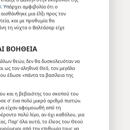
0
. Υπάρχει αμφιβολία ότι ο
αισθάνθηκε μια έλξι προς τον
τεία, και με προθυμία θα
ίνη τη νύχτα ο Βαλτάσαρ είχε
ΑΙ ΒΟΗΘΕΙΑ
άλλων θεών, δεν θα δυσκολευόταν να
ι ως τον αληθινό Θεό, τον μεγάλο
 του έδωσε «πάντα τα βασίλεια της
του και η βεβαιότης του σκοπού του
σε σ’ ένα πολύ μικρό αριθμό πιστών.
να είχαν αφομοιωθή από τη
ροντο πολύ λίγο, αν όχι καθόλου, για
ας. Παρ’ όλα αυτά, το έλεος του Θεού
ινούμενοι από την επιθυμία τους να