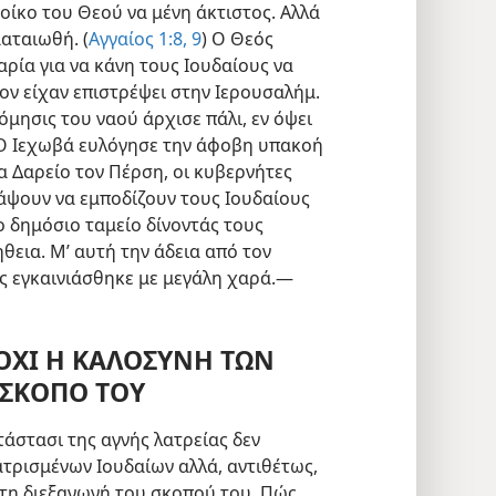
οίκο του Θεού να μένη άκτιστος. Αλλά
αταιωθή. (
Αγγαίος 1:8, 9
) Ο Θεός
αρία για να κάνη τους Ιουδαίους να
ον είχαν επιστρέψει στην Ιερουσαλήμ.
όμησις του ναού άρχισε πάλι, εν όψει
 Ο Ιεχωβά ευλόγησε την άφοβη υπακοή
α Δαρείο τον Πέρση, οι κυβερνήτες
άψουν να εμποδίζουν τους Ιουδαίους
ο δημόσιο ταμείο δίνοντάς τους
εια. Μ’ αυτή την άδεια από τον
ός εγκαινιάσθηκε με μεγάλη χαρά.—
 ΟΧΙ Η ΚΑΛΟΣΥΝΗ ΤΩΝ
 ΣΚΟΠΟ ΤΟΥ
τάστασι της αγνής λατρείας δεν
τρισμένων Ιουδαίων αλλά, αντιθέτως,
στη διεξαγωγή του σκοπού του. Πώς