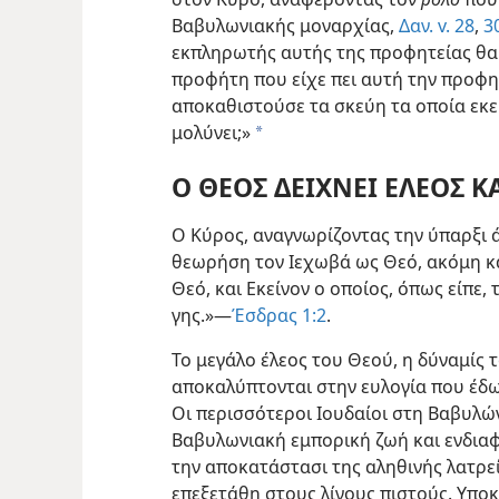
Βαβυλωνιακής μοναρχίας,
Δαν. v. 28
,
3
εκπληρωτής αυτής της προφητείας θα 
προφήτη που είχε πει αυτή την προφη
αποκαθιστούσε τα σκεύη τα οποία εκε
μολύνει;»
a
Ο ΘΕΟΣ ΔΕΙΧΝΕΙ ΕΛΕΟΣ Κ
Ο Κύρος, αναγνωρίζοντας την ύπαρξι 
θεωρήση τον Ιεχωβά ως Θεό, ακόμη κα
Θεό, και Εκείνον ο οποίος, όπως είπε,
γης.»—
Έσδρας 1:2
.
Το μεγάλο έλεος του Θεού, η δύναμίς 
αποκαλύπτονται στην ευλογία που έδω
Οι περισσότεροι Ιουδαίοι στη Βαβυλώ
Βαβυλωνιακή εμπορική ζωή και ενδιαφέ
την αποκατάστασι της αληθινής λατρεί
επεξετάθη στους λίγους πιστούς. Υποκ