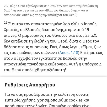
22. Πώς ο Θεός εξεπλήρωσε σ’ αυτόν τον αποκαταστημένο λαό τη
διαθήκη του σχετικά με τον «Βλαστόν δικαιοσύνης,» και τι
αποδεικνύει αυτό ως προς την υπόσχεσι του Θεού;
22
Σ’ αυτόν τον αποκαταστημένο λαό ήλθε ο Ιησούς
Χριστός, ο «Βλαστός δικαιοσύνης,» πριν από 19
αιώνες. Ο μαρτυρικός του θάνατος στο έτος 33 μ.Χ.
δεν κατέλυσε τη διαθήκη του Θεού, διότι ο Θεός τον
δόξασε στους ουρανούς. Εκεί, όπως λέγει, «Είμαι, ζων
εις τους αιώνας των αιώνων.» (
Αποκ. 1:18
) Επέζησε έως
ότου ο Ιεχωβά τον εγκατέστησε Βασιλέα στην
υποσχεμένη παγκόσμια κυβέρνησι. Αυτή η υπόσχεσις
του Θεού αποδείχθηκε αξιόπιστη!
[Εικόνα στη σελίδα 21]
Ρυθμίσεις Απορρήτου
Όσο βέβαιο είναι ότι ο ήλιος ανατέλλει κάθε μέρα,
Για να σας προσφέρουμε την καλύτερη δυνατή
τόσο βέβαιο είναι ότι ο Θεός θα τηρήση την υπόσχεσί
εμπειρία χρήσης, χρησιμοποιούμε cookies και
του
παρόμοιες τεχνολογίες. Ορισμένα cookies είναι