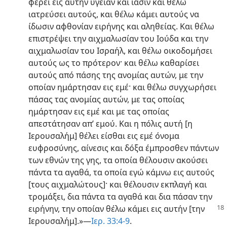
φέρει εις αυτήν υγείαν και ίασιν και θέλω
ιατρεύσει αυτούς, και θέλω κάμει αυτούς να
ίδωσιν αφθονίαν ειρήνης και αληθείας. Και θέλω
επιστρέψει την αιχμαλωσίαν του Ιούδα και την
αιχμαλωσίαν του Ισραήλ, και θέλω οικοδομήσει
αυτούς ως το πρότερον· και θέλω καθαρίσει
αυτούς από πάσης της ανομίας αυτών, με την
οποίαν ημάρτησαν εις εμέ· και θέλω συγχωρήσει
πάσας τας ανομίας αυτών, με τας οποίας
ημάρτησαν εις εμέ και με τας οποίας
απεστάτησαν απ’ εμού. Και η πόλις αυτή [η
Ιερουσαλήμ] θέλει είσθαι εις εμέ όνομα
ευφροσύνης, αίνεσις και δόξα έμπροσθεν πάντων
των εθνών της γης, τα οποία θέλουσιν ακούσει
πάντα τα αγαθά, τα οποία εγώ κάμνω εις αυτούς
[τους αιχμαλώτους]· και θέλουσιν εκπλαγή και
τρομάξει, δια πάντα τα αγαθά και δια πάσαν την
ειρήνην, την
οποίαν θέλω κάμει εις αυτήν [την
Ιερουσαλήμ].»—
Ιερ. 33:4-9
.