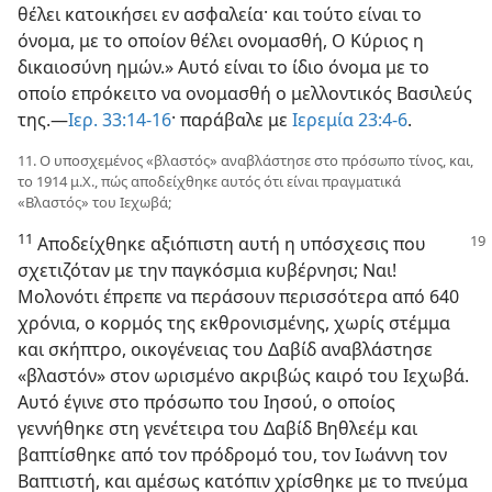
θέλει κατοικήσει εν ασφαλεία· και τούτο είναι το
όνομα, με το οποίον θέλει ονομασθή, Ο Κύριος η
δικαιοσύνη ημών.» Αυτό είναι το ίδιο όνομα με το
οποίο επρόκειτο να ονομασθή ο μελλοντικός Βασιλεύς
της.—
Ιερ. 33:14-16
· παράβαλε με
Ιερεμία 23:4-6
.
11. Ο υποσχεμένος «βλαστός» αναβλάστησε στο πρόσωπο τίνος, και,
το 1914 μ.Χ., πώς αποδείχθηκε αυτός ότι είναι πραγματικά
«Βλαστός» του Ιεχωβά;
11
Αποδείχθηκε αξιόπιστη αυτή η υπόσχεσις που
σχετιζόταν με την παγκόσμια κυβέρνησι; Ναι!
Μολονότι έπρεπε να περάσουν περισσότερα από 640
χρόνια, ο κορμός της εκθρονισμένης, χωρίς στέμμα
και σκήπτρο, οικογένειας του Δαβίδ αναβλάστησε
«βλαστόν» στον ωρισμένο ακριβώς καιρό του Ιεχωβά.
Αυτό έγινε στο πρόσωπο του Ιησού, ο οποίος
γεννήθηκε στη γενέτειρα του Δαβίδ Βηθλεέμ και
βαπτίσθηκε από τον πρόδρομό του, τον Ιωάννη τον
Βαπτιστή, και αμέσως κατόπιν χρίσθηκε με το πνεύμα