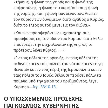
κτήνους, η φωνή της χαράς και η φωνή της
ευφροσύνης, η φωνή του νυμφίου και η φωνή
της νύμφης, και η φωνή των λεγόντων, Αινείτε
τον Κύριον των δυνάμεων, διότι αγαθός ο Κύριος,
διότι το έλεος αυτού μένει εις τον αιώνα.»
«Και των προσφερόντων ευχαριστήριους
προσφοράς εις τον οίκον του Κυρίου· διότι θέλω
επιστρέψει την αιχμαλωσίαν της γης, ως το
πρότερον, λέγει Κύριος. . . .»
«Εν ταις πόλεσι της ορεινής, εν ταις πόλεσι της
πεδινής και εν ταις πόλεσι του νότου και εν τη γη
Βενιαμίν και εν τοις πέριξ της Ιερουσαλήμ και εν
ταις πόλεσι του Ιούδα θέλουσι περάσει πάλιν τα
ποίμνια υπό την χείρα του αριθμούντος, λέγει
Κύριος.»—
Ιερ. 33:10-13
.
Ο ΥΠΟΣΧΕΜΕΝΟΣ ΠΡΟΣΕΧΗΣ
ΠΑΓΚΟΣΜΙΟΣ ΚΥΒΕΡΝΗΤΗΣ