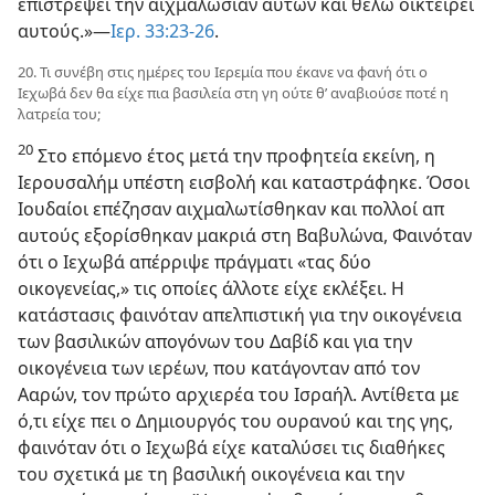
επιστρέψει την αιχμαλωσίαν αυτών και θέλω οικτείρει
αυτούς.»—
Ιερ. 33:23-26
.
20. Τι συνέβη στις ημέρες του Ιερεμία που έκανε να φανή ότι ο
Ιεχωβά δεν θα είχε πια βασιλεία στη γη ούτε θ’ αναβιούσε ποτέ η
λατρεία του;
20
Στο επόμενο έτος μετά την προφητεία εκείνη, η
Ιερουσαλήμ υπέστη εισβολή και καταστράφηκε. Όσοι
Ιουδαίοι επέζησαν αιχμαλωτίσθηκαν και πολλοί απ
αυτούς εξορίσθηκαν μακριά στη Βαβυλώνα, Φαινόταν
ότι ο Ιεχωβά απέρριψε πράγματι «τας δύο
οικογενείας,» τις οποίες άλλοτε είχε εκλέξει. Η
κατάστασις φαινόταν απελπιστική για την οικογένεια
των βασιλικών απογόνων του Δαβίδ και για την
οικογένεια των ιερέων, που κατάγονταν από τον
Ααρών, τον πρώτο αρχιερέα του Ισραήλ. Αντίθετα με
ό,τι είχε πει ο Δημιουργός του ουρανού και της γης,
φαινόταν ότι ο Ιεχωβά είχε καταλύσει τις διαθήκες
του σχετικά με τη βασιλική οικογένεια και την