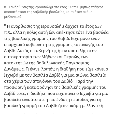
8. Η ανόρθωσις της Ιερουσαλήμ στο έτος 537 π.Χ. μήπως επέφερε
αποκατάστασι της Δαβιδικής βασιλείας, και τι ήταν ακόμη
μελλοντικό;
8
Η ανόρθωσις της Ιερουσαλήμ άρχισε το έτος 537
π.Χ., αλλά η πόλις αυτή δεν απέκτησε τότε ένα βασιλέα
της βασιλικής γραμμής του Δαβίδ. Είχε μόνο έναν
επαρχιακό κυβερνήτη της γραμμής καταγωγής του
Δαβίδ. Αυτός ο κυβερνήτης ήταν υποτελής στην
αυτοκρατορία των Μήδων και Περσών, των
κατακτητών της Βαβυλωνιακής Παγκόσμιας
Δυνάμεως. Τι έγινε, λοιπόν, η διαθήκη που είχε κάνει ο
Ιεχωβά με τον Βασιλέα Δαβίδ για μια αιώνια βασιλεία
στα χέρια των απογόνων του Δαβίδ; Παρά την
προσωρινή καταφρόνησι της βασιλικής γραμμής του
Δαβίδ τότε, η διαθήκη που είχε κάνει ο Ιεχωβά για μια
βασιλεία εγγυάτο ότι η πιο ένδοξη περίοδος για τη
βασιλική γραμμή του Δαβίδ ήταν ακόμη μελλοντική.