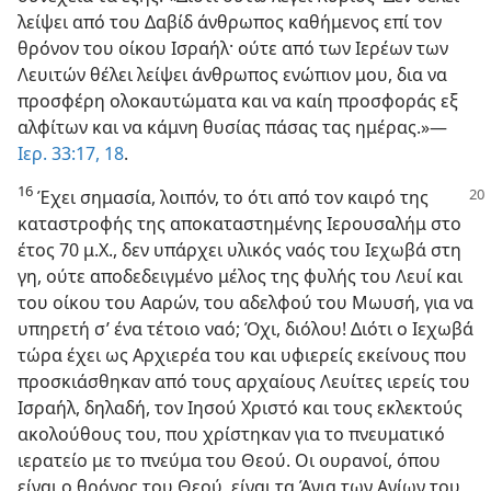
λείψει από του Δαβίδ άνθρωπος καθήμενος επί τον
θρόνον του οίκου Ισραήλ· ούτε από των Ιερέων των
Λευιτών θέλει λείψει άνθρωπος ενώπιον μου, δια να
προσφέρη ολοκαυτώματα και να καίη προσφοράς εξ
αλφίτων και να κάμνη θυσίας πάσας τας ημέρας.»—
Ιερ. 33:17, 18
.
16
Έχει σημασία, λοιπόν, το ότι από τον καιρό της
καταστροφής της αποκαταστημένης Ιερουσαλήμ στο
έτος 70 μ.Χ., δεν υπάρχει υλικός ναός του Ιεχωβά στη
γη, ούτε αποδεδειγμένο μέλος της φυλής του Λευί και
του οίκου του Ααρών, του αδελφού του Μωυσή, για να
υπηρετή σ’ ένα τέτοιο ναό; Όχι, διόλου! Διότι ο Ιεχωβά
τώρα έχει ως Αρχιερέα του και υφιερείς εκείνους που
προσκιάσθηκαν από τους αρχαίους Λευίτες ιερείς του
Ισραήλ, δηλαδή, τον Ιησού Χριστό και τους εκλεκτούς
ακολούθους του, που χρίστηκαν για το πνευματικό
ιερατείο με το πνεύμα του Θεού. Οι ουρανοί, όπου
είναι ο θρόνος του Θεού, είναι τα Άγια των Αγίων του