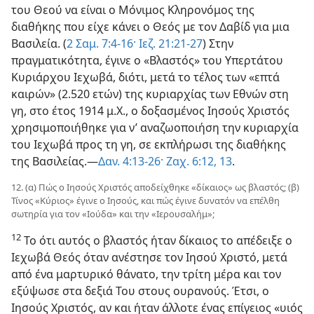
του Θεού να είναι ο Μόνιμος Κληρονόμος της
διαθήκης που είχε κάνει ο Θεός με τον Δαβίδ για μια
Βασιλεία. (
2 Σαμ. 7:4-16·
Ιεζ. 21:21-27
) Στην
πραγματικότητα, έγινε ο «Βλαστός» του Υπερτάτου
Κυριάρχου Ιεχωβά, διότι, μετά το τέλος των «επτά
καιρών» (2.520 ετών) της κυριαρχίας των Εθνών στη
γη, στο έτος 1914 μ.Χ., ο δοξασμένος Ιησούς Χριστός
χρησιμοποιήθηκε για ν’ αναζωοποιήση την κυριαρχία
του Ιεχωβά προς τη γη, σε εκπλήρωσι της διαθήκης
της Βασιλείας.—
Δαν. 4:13-26·
Ζαχ. 6:12, 13
.
12. (α) Πώς ο Ιησούς Χριστός αποδείχθηκε «δίκαιος» ως βλαστός; (β)
Τίνος «Κύριος» έγινε ο Ιησούς, και πώς έγινε δυνατόν να επέλθη
σωτηρία για τον «Ιούδα» και την «Ιερουσαλήμ»;
12
Το ότι αυτός ο βλαστός ήταν δίκαιος το απέδειξε ο
Ιεχωβά Θεός όταν ανέστησε τον Ιησού Χριστό, μετά
από ένα μαρτυρικό θάνατο, την τρίτη μέρα και τον
εξύψωσε στα δεξιά Του στους ουρανούς. Έτσι, ο
Ιησούς Χριστός, αν και ήταν άλλοτε ένας επίγειος «υιός