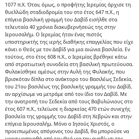
1077 π.Χ. Όταν, όμως, ο προφήτης Ιερεμίας άρχισε τη
θυελλώδη σταδιοδρομία του στο έτος 647 π.Χ., η
επίγεια βασιλική γραμμή του Δαβίδ εισήλθε στα
τελευταία 40 χρόνια διακυβερνήσεώς της στην
Ιερουσαλήμ. Ο Ιερεμίας ήταν ένας πιστός
υποστηρικτής της ιερής διαθήκης επαγγελίας που είχε
κάνει ο Θεός με τον Δαβίδ για μια αιώνια βασιλεία. Εν
τούτοις, στο έτος 608 π.Χ., ο Ιερεμίας βρέθηκε κάτω
από στρατιωτική συνοδεία στη βασιλική πρωτεύουσα.
Φυλακίσθηκε αμέσως στην Αυλή της Φυλακής, που
βρισκόταν δίπλα στο ανάκτορο του Βασιλέως Σεδεκία,
του 21ου βασιλέως της βασιλικής γραμμής του Δαβίδ,
αν αρχίσωμε να μετράμε από τον ίδιο τον Δαβίδ. Με
την ανατροπή του Σεδεκία από τους Βαβυλώνιους στο
έτος 607 π.Χ., τελείωσε η διαρκείας 470 ετών συνεχής
βασιλεία της γραμμής του Δαβίδ στη Χεβρών και στην
επίγεια Ιερουσαλήμ. Μόνο ο Ιησούς Χριστός, ο
προειπωμένος απόγονος του Δαβίδ, θα μπορούσε να
χρησιμοποιηθή από τον Θεό για την αναβίωσι της