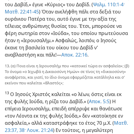
του Δαβίδ,» έγινε «Κύριος» του Δαβίδ. (
Ψαλμ. 110:1-4·
Ματθ. 22:41-45
) Όταν ανελήφθη πάλι στα δεξιά του
ουράνιου Πατέρα του, αυτό έγινε με την αξία της
τέλειας ανθρώπινης θυσίας του. Έτσι, μπορούσε να
φέρη σωτηρία στον «Ιούδα», του οποίου πρωτεύουσα
ήταν η «Ιερουσαλήμ.» Ασφαλώς, λοιπόν, ο Ιησούς
έκανε τη βασιλεία του οίκου του Δαβίδ ν’
αναβλαστήση και πάλι!—
Αποκ. 22:16
.
13. (α) Ποια είναι η Ιερουσαλήμ που «κατοικεί τώρα εν ασφαλεία»; (β)
Το όνομα «ο Ιεχωβά η Δικαιοσύνη Ημών» σε τίνος τη «δικαιοσύνη»
αναφέρεται, και γιατί, το ίδιο όνομα εφαρμόζεται κατάλληλα και σ’
εκείνον που καλείται «Βλαστός»;
13
Ο Ιησούς Χριστός καλείται «ο λέων, όστις είναι εκ
της φυλής Ιούδα, η ρίζα του Δαβίδ.» (
Αποκ. 5:5
) Η
επίγεια Ιερουσαλήμ, επειδή απέρριψε και θανάτωσε
«τον Λέοντα εκ της φυλής Ιούδα,» δεν «κατοίκησε εν
ασφαλεία,» αλλά καταστράφηκε το έτος 70 μ.Χ. (
Ματθ.
23:37, 38·
Λουκ. 21:24
) Εν τούτοις, η μεγαλύτερη