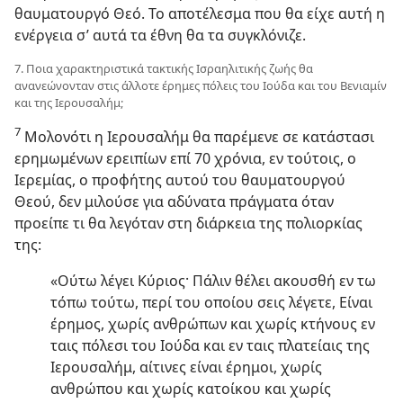
θαυματουργό Θεό. Το αποτέλεσμα που θα είχε αυτή η
ενέργεια σ’ αυτά τα έθνη θα τα συγκλόνιζε.
7. Ποια χαρακτηριστικά τακτικής Ισραηλιτικής ζωής θα
ανανεώνονταν στις άλλοτε έρημες πόλεις του Ιούδα και του Βενιαμίν
και της Ιερουσαλήμ;
7
Μολονότι η Ιερουσαλήμ θα παρέμενε σε κατάστασι
ερημωμένων ερειπίων επί 70 χρόνια, εν τούτοις, ο
Ιερεμίας, ο προφήτης αυτού του θαυματουργού
Θεού, δεν μιλούσε για αδύνατα πράγματα όταν
προείπε τι θα λεγόταν στη διάρκεια της πολιορκίας
της:
«Ούτω λέγει Κύριος· Πάλιν θέλει ακουσθή εν τω
τόπω τούτω, περί του οποίου σεις λέγετε, Είναι
έρημος, χωρίς ανθρώπων και χωρίς κτήνους εν
ταις πόλεσι του Ιούδα και εν ταις πλατείαις της
Ιερουσαλήμ, αίτινες είναι έρημοι, χωρίς
ανθρώπου και χωρίς κατοίκου και χωρίς