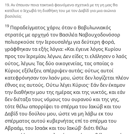
19. Αν έπαυαν ποια τακτικά φαινόμενα σχετικά με τη γη μας θα
κατέλυε ο Ιεχωβά τη διαθήκη του με τον Δαβίδ για μια αιώνια
βασιλεία;
19
Παραδείγματος χάριν, όταν ο Βαβυλωνιακός
στρατός με αρχηγό τον Βασιλέα Ναβουχοδονόσορ
πολιορκούσε την Ιερουσαλήμ για δεύτερη φορά,
γράφθηκαν τα εξής λόγια: «Και έγεινε λόγος Κυρίου
προς τον Ιερεμίαν, λέγων, Δεν είδες τι ελάλησεν ο λαός
ούτος, λέγων, Τας δύο οικογενείας, τας οποίας ο
Κύριος εξέλεξεν, απέρριψεν αυτάς; ούτως αυτοί
κατεφρόνησαν τον λαόν μου, ώστε δεν λογίζεται πλέον
έθνος εις αυτούς. Ούτω λέγει Κύριος· Εάν δεν έκαμον
την διαθήκην μου της ημέρας και της νυκτός, και εάν
δεν διέταξα τους νόμους του ουρανού και της γης,
τότε θέλω απορρίψει το σπέρμα του Ιακώβ και του
Δαβίδ του δούλου μου, ώστε να μη λάβω εκ του
σπέρματος αυτού κυβερνήτας επί το σπέρμα του
Αβραάμ, του Ισαάκ και του Ιακώβ· διότι θέλω