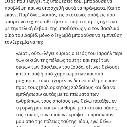
Θεός που ελέγχει τις υποθέσεις του, μπορούσε να
προβλέψη και να υποσχεθή αυτά τα πράγματα, Και το
έκανε. Παρ’ όλες, λοιπόν, τις σκοτεινές απόψεις που
μπορεί να είχαν υιοθετήσει οι παρατηρητές σχετικά
με την τελική έκβασι της υποθέσεως για τον βασιλικό
οίκο του Δαβίδ, μόνο ο Ιεχωβά μπορούσε να εμπνεύση
τον Ιερεμία να πη:
«Διότι, ούτω λέγει Κύριος ο Θεός του Ισραήλ περί
των οικιών της πόλεως ταύτης και περί των
οικιών των βασιλέων του Ιούδα, οίτινες θέλουσι
καταστραφή από χαρακωμάτων και από
μαχαίρας, των ερχομένων δια να πολεμήσωσιν
προς τους [πολιορκητάς] Χαλδαίους και δια να
εμπλήσωσιν αυτάς με τα πτώματα των
ανθρώπων, τους οποίους εγώ θέλω πατάξει, εν
τη οργή μου και εν τω θυμώ μου και δια πάσας
τας κακίας των οποίων έκρυψα το πρόσωπόν
μου από της πόλεως ταύτης· Ιδού, εγώ θέλω