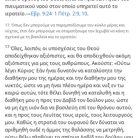
πνευματικού ναού στον οποίο υπηρετεί αυτό το
ιερατείο.—
Εβρ. 9:24·
1 Πέτρ. 2:9, 10
.
17. Όπως δεν μπορούμε να παρεμποδίσωμε τον κύκλο μέρας και
νύχτας, έτσι δεν μπορούμε να σταματήσωμε τον Ιεχωβά να κάνη τι
σχετικά με τη βασιλεία και το ιερατείο;
17
Όλες, λοιπόν, οι υποσχέσεις του Θεού
αποδείχθηκαν αξιόπιστες, και θα αποδειχθούν ακόμη
αξιόπιστες για μας τους ανθρώπους. Ακούστε: «Ούτω
λέγει Κύριος· Εάν ήναι δυνατόν να καταλύσητε την
διαθήκην μου της ημέρας και την διαθήκην μου της
νυκτός, ώστε να μη ήναι πλέον ημέρα και νυξ εν τω
καιρώ αυτών, τότε θέλει δυνηθή να καταλυθή και η
διαθήκη μου η προς τον Δαβίδ τον δούλον μου, ώστε
να μη έχη υιόν δια να βασιλεύη επί του θρόνου αυτού,
και η προς τους Λευίτας τους ιερείς, τους λειτουργούς
μου. Καθώς η στρατιά του ουρανού δεν δύναται να
αριθμηθή ουδέ η άμμος της θαλάσσης να μετρηθή,
ούτω θέλω πληθύνει το σπέρμα Δαβίδ του δούλου μου