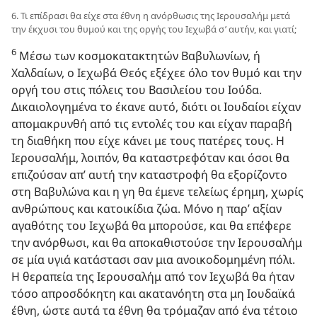
6. Τι επίδρασι θα είχε στα έθνη η ανόρθωσις της Ιερουσαλήμ μετά
την έκχυσι του θυμού και της οργής του Ιεχωβά σ’ αυτήν, και γιατί;
6
Μέσω των κοσμοκατακτητών Βαβυλωνίων, ή
Χαλδαίων, ο Ιεχωβά Θεός εξέχεε όλο τον θυμό και την
οργή του στις πόλεις του Βασιλείου του Ιούδα.
Δικαιολογημένα το έκανε αυτό, διότι οι Ιουδαίοι είχαν
απομακρυνθή από τις εντολές του και είχαν παραβή
τη διαθήκη που είχε κάνει με τους πατέρες τους. Η
Ιερουσαλήμ, λοιπόν, θα καταστρεφόταν και όσοι θα
επιζούσαν απ’ αυτή την καταστροφή θα εξορίζοντο
στη Βαβυλώνα και η γη θα έμενε τελείως έρημη, χωρίς
ανθρώπους και κατοικίδια ζώα. Μόνο η παρ’ αξίαν
αγαθότης του Ιεχωβά θα μπορούσε, και θα επέφερε
την ανόρθωσι, και θα αποκαθιστούσε την Ιερουσαλήμ
σε μία υγιά κατάστασι σαν μια ανοικοδομημένη πόλι.
Η θεραπεία της Ιερουσαλήμ από τον Ιεχωβά θα ήταν
τόσο απροσδόκητη και ακατανόητη στα μη Ιουδαϊκά
έθνη, ώστε αυτά τα έθνη θα τρόμαζαν από ένα τέτοιο