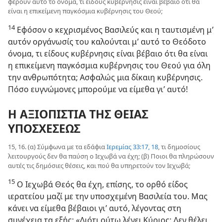
φέρουν αυτό το όνομα, τι είδους κυβέρνησις είναι βέβαιο ότι θα
είναι η επικείμενη παγκόσμια κυβέρνησις του Θεού;
14
Εφόσον ο κεχρισμένος Βασιλεύς και η ταυτισμένη μ’
αυτόν οργάνωσίς του καλούνται μ’ αυτό το Θεόδοτο
όνομα, τι είδους κυβέρνησις είναι βέβαιο ότι θα είναι
η επικείμενη παγκόσμια κυβέρνησις του Θεού για όλη
την ανθρωπότητα; Ασφαλώς μια δίκαιη κυβέρνησις.
Πόσο ευγνώμονες μπορούμε να είμεθα γι’ αυτό!
Η ΑΞΙΟΠΙΣΤΙΑ ΤΗΣ ΘΕΙΑΣ
ΥΠΟΣΧΕΣΕΩΣ
15, 16. (α) Σύμφωνα με τα εδάφια
Ιερεμίας 33:17, 18
, τι δημοσίους
λειτουργούς δεν θα παύση ο Ιεχωβά να έχη; (β) Ποιοι θα πληρώσουν
αυτές τις δημόσιες θέσεις, και πού θα υπηρετούν τον Ιεχωβά;
15
Ο Ιεχωβά Θεός θα έχη, επίσης, το ορθό είδος
ιερατείου μαζί με την υποσχεμένη Βασιλεία του. Μας
κάνει να είμεθα βέβαιοι γι’ αυτό, λέγοντας στη
συνέχεια τα εξής: «Διότι ούτω λέγει Κύριος· Δεν θέλει