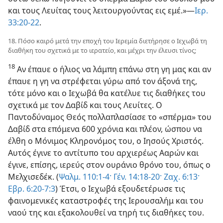
και τους Λευίτας τους λειτουργούντας εις εμέ.»—
Ιερ.
33:20-22
.
18. Πόσο καιρό μετά την εποχή του Ιερεμία διετήρησε ο Ιεχωβά τη
διαθήκη του σχετικά με το ιερατείο, και μέχρι την έλευσι τίνος;
18
Αν έπαυε ο ήλιος να λάμπη επάνω στη γη μας και αν
έπαυε η γη να στρέφεται γύρω από τον άξονά της,
τότε μόνο και ο Ιεχωβά θα κατέλυε τις διαθήκες του
σχετικά με τον Δαβίδ και τους Λευίτες. Ο
Παντοδύναμος Θεός πολλαπλασίασε το «σπέρμα» του
Δαβίδ στα επόμενα 600 χρόνια και πλέον, ώσπου να
έλθη ο Μόνιμος Κληρονόμος του, ο Ιησούς Χριστός.
Αυτός έγινε το αντίτυπο του αρχιερέως Ααρών και
έγινε, επίσης, ιερεύς στον ουράνιο θρόνο του, όπως ο
Μελχισεδέκ. (
Ψαλμ. 110:1-4·
Γέν. 14:18-20·
Ζαχ. 6:13·
Εβρ. 6:20-7:3
) Έτσι, ο Ιεχωβά εξουδετέρωσε τις
φαινομενικές καταστροφές της Ιερουσαλήμ και του
ναού της και εξακολουθεί να τηρή τις διαθήκες του.