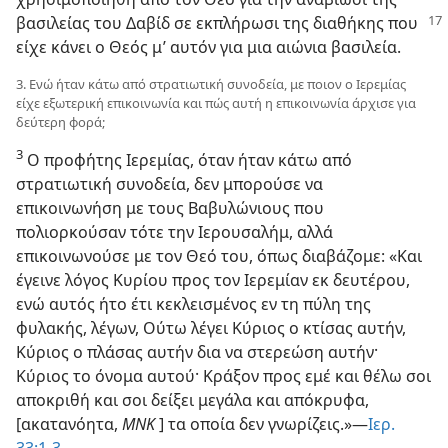
βασιλείας του Δαβίδ
σε εκπλήρωσι της διαθήκης που
είχε κάνει ο Θεός μ’ αυτόν για μια αιώνια βασιλεία.
3. Ενώ ήταν κάτω από στρατιωτική συνοδεία, με ποιον ο Ιερεμίας
είχε εξωτερική επικοινωνία και πώς αυτή η επικοινωνία άρχισε για
δεύτερη φορά;
3
Ο προφήτης Ιερεμίας, όταν ήταν κάτω από
στρατιωτική συνοδεία, δεν μπορούσε να
επικοινωνήση με τους Βαβυλώνιους που
πολιορκούσαν τότε την Ιερουσαλήμ, αλλά
επικοινωνούσε με τον Θεό του, όπως διαβάζομε: «Και
έγεινε λόγος Κυρίου προς τον Ιερεμίαν εκ δευτέρου,
ενώ αυτός ήτο έτι κεκλεισμένος εν τη πύλη της
φυλακής, λέγων, Ούτω λέγει Κύριος ο κτίσας αυτήν,
Κύριος ο πλάσας αυτήν δια να στερεώση αυτήν·
Κύριος το όνομα αυτού· Κράξον προς εμέ και θέλω σοι
αποκριθή και σοι δείξει μεγάλα και απόκρυφα,
[ακατανόητα,
ΜΝΚ
] τα οποία δεν γνωρίζεις.»—
Ιερ.
33:1-3
.