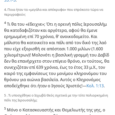
4. Ποια ήταν τα «μεγάλα και απόκρυφα» που επρόκειτο τώρα να
περιγραφούν;
4
Τι θα του «έδειχνε»; Ότι η ορεινή πόλις Ιερουσαλήμ
θα κατεδαφιζόταν και αργότερα, αφού θα έμενε
ερημωμένη επί 70 χρόνια, θ’ ανοικοδομείτο. Και
μάλιστα θα κατοικείτο και πάλι από τον δικό της λαό
που είχε εξορισθή σε απόστασι 1.000 μιλίων (1.600
χιλιομέτρων)! Μολονότι η βασιλική γραμμή του Δαβίδ
δεν θα επανήρχετο στον επίγειο θρόνο, εν τούτοις, θα
συνεχιζόταν επί 639 χρόνια, έως το έτος 33 μ.Χ., τον
καιρό της εμφανίσεως του μονίμου κληρονόμου του
θρόνου για αιώνια βασιλεία. Αυτός ο Κληρονόμος
αποδείχθηκε ότι ήταν ο Ιησούς Χριστός!—
Κολ. 1:13
.
5 . Τι υποσχέθηκε ο Ιεχωβά Θεός σχετικά με την τότε πολιορκημένη
πόλι της Ιερουσαλήμ;
5
Μόνο ο Κατασκευαστής και Θεμελιωτής της γης, ο