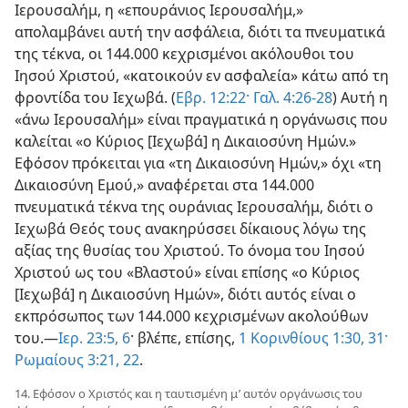
Ιερουσαλήμ, η «επουράνιος Ιερουσαλήμ,»
απολαμβάνει αυτή την ασφάλεια, διότι τα πνευματικά
της τέκνα, οι 144.000 κεχρισμένοι ακόλουθοι του
Ιησού Χριστού, «κατοικούν εν ασφαλεία» κάτω από τη
φροντίδα του Ιεχωβά. (
Εβρ. 12:22·
Γαλ. 4:26-28
) Αυτή η
«άνω Ιερουσαλήμ» είναι πραγματικά η οργάνωσις που
καλείται «ο Κύριος [Ιεχωβά] η Δικαιοσύνη Ημών.»
Εφόσον πρόκειται για «τη Δικαιοσύνη Ημών,» όχι «τη
Δικαιοσύνη Εμού,» αναφέρεται στα 144.000
πνευματικά τέκνα της ουράνιας Ιερουσαλήμ, διότι ο
Ιεχωβά Θεός τους ανακηρύσσει δίκαιους λόγω της
αξίας της θυσίας του Χριστού. Το όνομα του Ιησού
Χριστού ως του «Βλαστού» είναι επίσης «ο Κύριος
[Ιεχωβά] η Δικαιοσύνη Ημών», διότι αυτός είναι ο
εκπρόσωπος των 144.000 κεχρισμένων ακολούθων
του.—
Ιερ. 23:5, 6
· βλέπε, επίσης,
1 Κορινθίους 1:30, 31·
Ρωμαίους 3:21, 22
.
14. Εφόσον ο Χριστός και η ταυτισμένη μ’ αυτόν οργάνωσις του