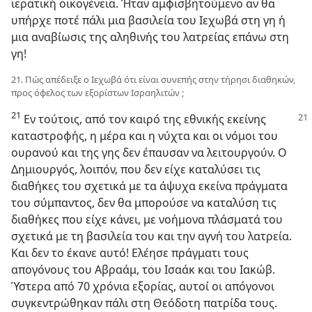
ιερατική οικογένεια. Ήταν αμφισβητούμενο αν θα
υπήρχε ποτέ πάλι μια βασιλεία του Ιεχωβά στη γη ή
μια αναβίωσις της αληθινής του λατρείας επάνω στη
γη!
21. Πώς απέδειξε ο Ιεχωβά ότι είναι συνεπής στην τήρησι διαθηκών,
προς όφελος των εξορίστων Ισραηλιτών ;
21
Εν τούτοις, από τον καιρό της εθνικής
εκείνης
καταστροφής, η μέρα και η νύχτα και οι νόμοι του
ουρανού και της γης δεν έπαυσαν να λειτουργούν. Ο
Δημιουργός, λοιπόν, που δεν είχε καταλύσει τις
διαθήκες του σχετικά με τα άψυχα εκείνα πράγματα
του σύμπαντος, δεν θα μπορούσε να καταλύση τις
διαθήκες που είχε κάνει, με νοήμονα πλάσματά του
σχετικά με τη βασιλεία του και την αγνή του λατρεία.
Και δεν το έκανε αυτό! Ελέησε πράγματι τους
απογόνους του Αβραάμ, του Ισαάκ και του Ιακώβ.
Ύστερα από 70 χρόνια εξορίας, αυτοί οι απόγονοι
συγκεντρώθηκαν πάλι στη Θεόδοτη πατρίδα τους.