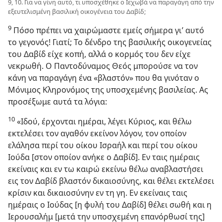
9, 10. Για να γίνη αυτό, τι υποσχέθηκε ο Ιεχωβά να παραγάγη από την
εξευτελισμένη βασιλική οικογένεια του Δαβίδ;
9
Πόσο πρέπει να χαιρώμαστε εμείς σήμερα γι’ αυτό
το γεγονός! Γιατί; Το δένδρο της βασιλικής οικογενείας
του Δαβίδ είχε κοπή, αλλά ο κορμός του δεν είχε
νεκρωθή. Ο Παντοδύναμος Θεός μπορούσε να τον
κάνη να παραγάγη ένα «βλαστόν» που θα γινόταν ο
Μόνιμος Κληρονόμος της υποσχεμένης βασιλείας. Ας
προσέξωμε αυτά τα λόγια:
10
«Ιδού, έρχονται ημέραι, λέγει Κύριος, και θέλω
εκτελέσει τον αγαθόν εκείνον λόγον, τον οποίον
ελάλησα περί του οίκου Ισραήλ και περί του οίκου
Ιούδα [στον οποίον ανήκε ο Δαβίδ]. Εν ταις ημέραις
εκείναις και εν τω καιρώ εκείνω θέλω αναβλαστήσει
εις τον Δαβίδ βλαστόν δικαιοσύνης, και θέλει εκτελέσει
κρίσιν και δικαιοσύνην εν τη γη. Εν εκείναις ταις
ημέραις ο Ιούδας [η φυλή του Δαβίδ] θέλει σωθή και η
Ιερουσαλήμ [μετά την υποσχεμένη επανόρθωσί της]