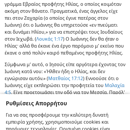
γράμμα Εβραίος προφήτης Ηλίας, ο οποίος κοιμόταν
ακόμη στον θάνατο. Πραγματικά, ένας άγγελος είχε
πει στον Ζαχαρία (ο οποίος έγινε πατέρας στον
Ιωάννη) ότι ο Ιωάννης θα υπηρετούσε «εν πνεύματι
και δυνάμει Ηλίου,» για να επιστρέψει τους Ιουδαίους
στον Ιεχωβά. (
Λουκάς 1:17
) Ο Ιωάννης δεν θα
ήταν
ο
Ηλίας· αλλά θα έκανε ένα έργο παρόμοιο μ’ εκείνο που
έκανε ο από πολύν καιρό πεθαμένος προφήτης Ηλίας.
Σύμφωνα μ’ αυτό, ο Ιησούς είπε αργότερα έχοντας τον
Ιωάννη κατά νου: «Ήλθεν ήδη ο Ηλίας, και δεν
εγνώρισαν αυτόν.» (
Ματθαίος 17:12
) Εννοούσε ότι ο
Ιωάννης είχε εκπληρώσει την προφητεία του
Μαλαχία
4:5
. Είχε προετοιμάσει την οδό για τον Μεσσία. Παρόλ’
αυτά, οι περισσότεροι από τους Ιουδαίους δεν
Ρυθμίσεις Απορρήτου
δέχτηκαν ότι ο Ιωάννης εκπλήρωσε αυτό το ρόλο.
Επιπλέον είναι γραμμένο στον
Ιωάννη 10:41
: «Ο
Για να σας προσφέρουμε την καλύτερη δυνατή
Ιωάννης μεν ουδέν θαύμα έκαμε,» ενώ ο αρχικός
εμπειρία χρήσης, χρησιμοποιούμε cookies και
προφήτης Ηλίας έκανε οκτώ σημεία ή θαύματα.
παρόμοιες τεχνολογίες. Ορισμένα cookies είναι