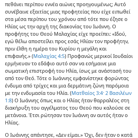
πεθάνει περίπου εννέα αιώνες προηγουμένως; Αυτό
συνέβαινε εξαιτίας μιας προφητείας που είχε ειπωθεί
στα μέσα περίπου του χρόνου από τότε που έζησε ο
Ηλίας ως την αρχή της διακονίας του Ιωάννη. Ο
προφήτης του Θεού Μαλαχίας είχε προείπει: «Ιδού,
εγώ θέλω αποστείλει προς εσάς Ηλίαν τον προφήτην,
πριν έλθη η ημέρα του Κυρίου η μεγάλη και
επιφανής.» (
Μαλαχίας 4:5
) Προφανώς μερικοί Ιουδαίοι
ερμήνευαν το εδάφιο αυτό σαν να εσήμαινε μια
σωματική επιστροφή του Ηλία, ίσως με ανάστασή του
από τον Θεό. Τότε ο Ιωάννης εμφανίστηκε φορώντας
ένδυμα από τρίχες και μια δερμάτινη ζώνη παρόμοια
με την ενδυμασία του Ηλία. (
Ματθαίος 3:4·
2 Βασιλέων
1:8
) Ο Ιωάννης όπως και ο Ηλίας ήταν θαρραλέος στη
διακήρυξη του αγγέλματος του Θεού που καλούσε σε
μετάνοια. Έτσι ρώτησαν τον Ιωάννη αν αυτός ήταν ο
Ηλίας.
Ο Ιωάννης απάντησε, «Δεν είμαι.» Όχι, δεν ήταν ο κατά