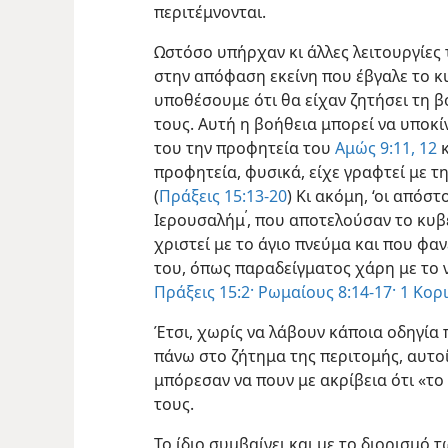
περιτέμνονται.
Ωστόσο υπήρχαν κι άλλες λειτουργίες
στην απόφαση εκείνη που έβγαλε το 
υποθέσουμε ότι θα είχαν ζητήσει τη β
τους. Αυτή η βοήθεια μπορεί να υποκί
του την προφητεία του
Αμώς 9:11, 12
κ
προφητεία, φυσικά, είχε γραφτεί με τ
(
Πράξεις 15:13-20
) Κι ακόμη, ‘οι απόστ
’
Ιερουσαλήμ
, που αποτελούσαν το κυβ
χριστεί με το άγιο πνεύμα και που φα
του, όπως παραδείγματος χάρη με το
Πράξεις 15:2·
Ρωμαίους 8:14-17·
1 Κορι
Έτσι, χωρίς να λάβουν κάποια οδηγία
πάνω στο ζήτημα της περιτομής, αυτ
μπόρεσαν να πουν με ακρίβεια ότι «τ
τους.
Το ίδιο συμβαίνει και με το διορισμό τ