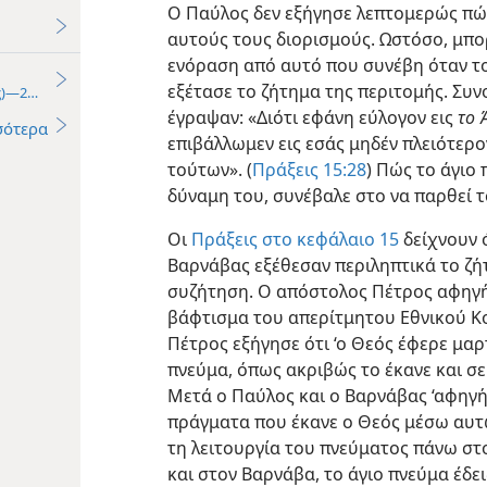
Ο Παύλος δεν εξήγησε λεπτομερώς πώς
αυτούς τους διορισμούς. Ωστόσο, μπ
ενόραση από αυτό που συνέβη όταν 
εξέτασε το ζήτημα της περιτομής. Συ
ης)—2017
έγραψαν: «Διότι εφάνη εύλογον εις
το 
σότερα
επιβάλλωμεν εις εσάς μηδέν πλειότερ
τούτων». (
Πράξεις 15:28
) Πώς το άγιο
δύναμη του, συνέβαλε στο να παρθεί 
Οι
Πράξεις στο κεφάλαιο 15
δείχνουν 
Βαρνάβας εξέθεσαν περιληπτικά το ζή
συζήτηση. Ο απόστολος Πέτρος αφηγήθ
βάφτισμα του απερίτμητου Εθνικού Κο
Πέτρος εξήγησε ότι ‘ο Θεός έφερε μαρ
πνεύμα, όπως ακριβώς το έκανε και σε
Μετά ο Παύλος και ο Βαρνάβας ‘αφηγ
πράγματα που έκανε ο Θεός μέσω αυτών
τη λειτουργία του πνεύματος πάνω στ
και στον Βαρνάβα, το άγιο πνεύμα έδει