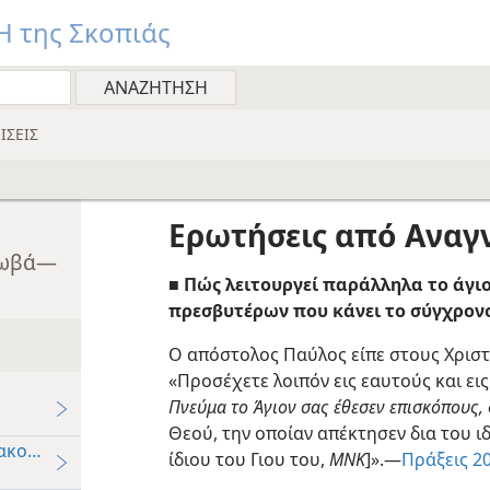
 της Σκοπιάς
ΙΣΕΙΣ
Ερωτήσεις από Αναγ
εχωβά—
■ Πώς λειτουργεί παράλληλα το άγι
πρεσβυτέρων που κάνει το σύγχρον
Ο απόστολος Παύλος είπε στους Χρισ
«Προσέχετε λοιπόν εις εαυτούς και εις
Πνεύμα το Άγιον σας έθεσεν επισκόπους,
Θεού, την οποίαν απέκτησεν δια του ι
ακονικοί Υπηρέτες
ίδιου του Γιου του,
ΜΝΚ
]».—
Πράξεις 20