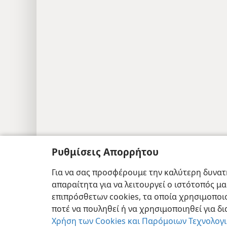
Ρυθμίσεις Απορρήτου
Copyright
© 2026 Watch Tower Bible and T
Για να σας προσφέρουμε την καλύτερη δυνατή
απαραίτητα για να λειτουργεί ο ιστότοπός μ
επιπρόσθετων cookies, τα οποία χρησιμοποιο
ποτέ να πουληθεί ή να χρησιμοποιηθεί για δ
Χρήση των Cookies και Παρόμοιων Τεχνολογ