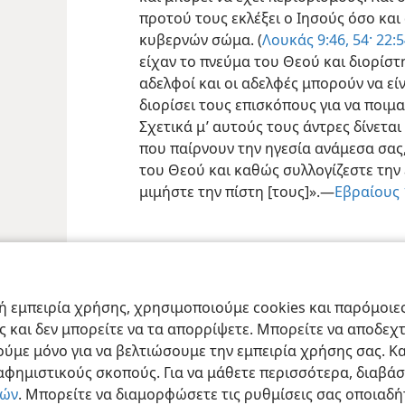
προτού τους εκλέξει ο Ιησούς όσο κα
κυβερνών σώμα. (
Λουκάς 9:46,
54·
22:5
είχαν το πνεύμα του Θεού και διορίστ
αδελφοί και οι αδελφές μπορούν να είνα
διορίσει τους επισκόπους για να ποιμαί
Σχετικά μ’ αυτούς τους άντρες δίνετα
που παίρνουν την ηγεσία ανάμεσα σας,
του Θεού και καθώς συλλογίζεστε την 
μιμήστε την πίστη [τους]».—
Εβραίους 
ract Society of Pennsylvania
Όροι Χρήσης
Πολιτική Απορρήτου
Ρυθμίσ
 εμπειρία χρήσης, χρησιμοποιούμε cookies και παρόμοιες 
ας και δεν μπορείτε να τα απορρίψετε. Μπορείτε να αποδεχ
ύμε μόνο για να βελτιώσουμε την εμπειρία χρήσης σας. Κα
ιαφημιστικούς σκοπούς. Για να μάθετε περισσότερα, διαβά
ιών
. Μπορείτε να διαμορφώσετε τις ρυθμίσεις σας οποιαδή