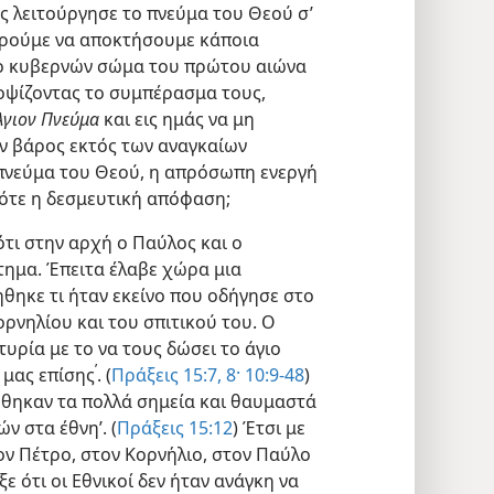
 λειτούργησε το πνεύμα του Θεού σ’
ορούμε να αποκτήσουμε κάποια
το κυβερνών σώμα του πρώτου αιώνα
νοψίζοντας το συμπέρασμα τους,
Άγιον Πνεύμα
και εις ημάς να μη
ον βάρος εκτός των αναγκαίων
 πνεύμα του Θεού, η απρόσωπη ενεργή
τότε η δεσμευτική απόφαση;
ότι στην αρχή ο Παύλος και ο
τημα. Έπειτα έλαβε χώρα μια
ηκε τι ήταν εκείνο που οδήγησε στο
ρνηλίου και του σπιτικού του. Ο
τυρία με το να τους δώσει το άγιο
’
 μας επίσης
. (
Πράξεις 15:7, 8·
10:9-48
)
ήθηκαν τα πολλά σημεία και θαυμαστά
 στα έθνη’. (
Πράξεις 15:12
) Έτσι με
ον Πέτρο, στον Κορνήλιο, στον Παύλο
ξε ότι οι Εθνικοί δεν ήταν ανάγκη να