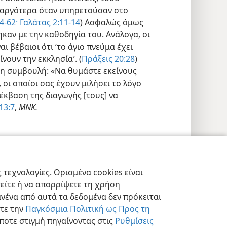
ι αργότερα όταν υπηρετούσαν στο
4-62·
Γαλάτας 2:11-14
) Ασφαλώς όμως
ηκαν με την καθοδηγία του. Ανάλογα, οι
ι βέβαιοι ότι ‘το άγιο πνεύμα έχει
νουν την εκκλησία’. (
Πράξεις 20:28
)
ι η συμβουλή: «Να θυμάστε εκείνους
 οι οποίοι σας έχουν μιλήσει το λόγο
έκβαση της διαγωγής [τους] να
13:7
,
ΜΝΚ.
εις Απορρήτου
Σύνδεση
JW.ORG
τεχνολογίες. Ορισμένα cookies είναι
τείτε ή να απορρίψετε τη χρήση
νένα από αυτά τα δεδομένα δεν πρόκειται
στε την
Παγκόσμια Πολιτική ως Προς τη
ποτε στιγμή πηγαίνοντας στις
Ρυθμίσεις