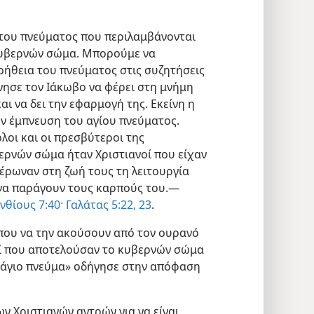
 του πνεύματος που περιλαμβάνονται
κυβερνών σώμα. Μπορούμε να
οήθεια του πνεύματος στις συζητήσεις
νησε τον Ιάκωβο να φέρει στη μνήμη
αι να δει την εφαρμογή της. Εκείνη η
ην έμπνευση του αγίου πνεύματος.
ολοι και οι πρεσβύτεροι της
ερνών σώμα ήταν Χριστιανοί που είχαν
νέρωναν στη ζωή τους τη λειτουργία
 να παράγουν τους καρπούς του.—
νθίους 7:40·
Γαλάτας 5:22, 23
.
 που να την ακούσουν από τον ουρανό
οί που αποτελούσαν το κυβερνών σώμα
ο άγιο πνεύμα» οδήγησε στην απόφαση
ων Χριστιανών αντρών για να είναι