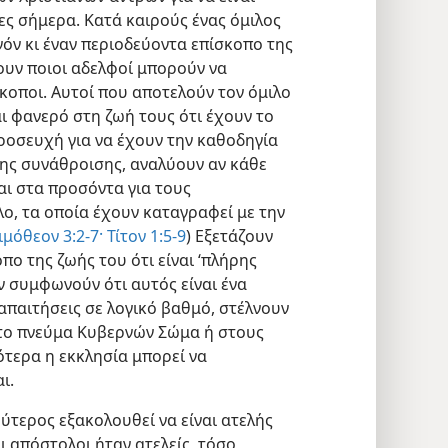
ες σήμερα. Κατά καιρούς ένας όμιλος
όν κι έναν περιοδεύοντα επίσκοπο της
σουν ποιοι αδελφοί μπορούν να
κοποι. Αυτοί που αποτελούν τον όμιλο
αι φανερό στη ζωή τους ότι έχουν το
προσευχή για να έχουν την καθοδηγία
της συνάθροισης, αναλύουν αν κάθε
αι στα προσόντα για τους
ο, τα οποία έχουν καταγραφεί με την
ιμόθεον 3:2-7·
Τίτον 1:5-9
) Εξετάζουν
όπο της ζωής του ότι είναι ‘πλήρης
Αν συμφωνούν ότι αυτός είναι ένα
 απαιτήσεις σε λογικό βαθμό, στέλνουν
 το πνεύμα Κυβερνών Σώμα ή στους
τερα η εκκλησία μπορεί να
ι.
βύτερος εξακολουθεί να είναι ατελής
οι απόστολοι ήταν ατελείς, τόσο