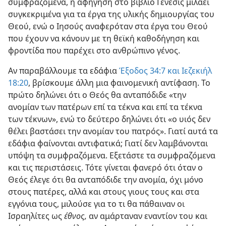
συμφραζόμενα, η αφήγηση στο βιβλίο Γένεσις μιλάει
συγκεκριμένα για τα έργα της υλικής δημιουργίας του
Θεού, ενώ ο Ιησούς αναφερόταν στα έργα του Θεού
που έχουν να κάνουν με τη θεϊκή καθοδήγηση και
φροντίδα που παρέχει στο ανθρώπινο γένος.
Αν παραβάλλουμε τα εδάφια
Έξοδος 34:7 και
Ιεζεκιήλ
18:20
, βρίσκουμε άλλη μια φαινομενική αντίφαση. Το
πρώτο δηλώνει ότι ο Θεός θα ανταπόδιδε «την
ανομίαν των πατέρων επί τα τέκνα και επί τα τέκνα
των τέκνων», ενώ το δεύτερο δηλώνει ότι «ο υιός δεν
θέλει βαστάσει την ανομίαν του πατρός». Γιατί αυτά τα
εδάφια φαίνονται αντιφατικά; Γιατί δεν λαμβάνονται
υπόψη τα συμφραζόμενα. Εξετάστε τα συμφραζόμενα
και τις περιστάσεις. Τότε γίνεται φανερό ότι όταν ο
Θεός έλεγε ότι θα ανταπόδιδε την ανομία, όχι μόνο
στους πατέρες, αλλά και στους γιους τους και στα
εγγόνια τους, μιλούσε για το τι θα πάθαιναν οι
Ισραηλίτες ως
έθνος,
αν αμάρταναν εναντίον του και