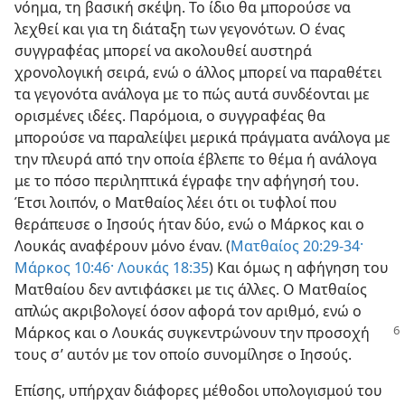
νόημα, τη βασική σκέψη. Το ίδιο θα μπορούσε να
λεχθεί και για τη διάταξη των γεγονότων. Ο ένας
συγγραφέας μπορεί να ακολουθεί αυστηρά
χρονολογική σειρά, ενώ ο άλλος μπορεί να παραθέτει
τα γεγονότα ανάλογα με το πώς αυτά συνδέονται με
ορισμένες ιδέες. Παρόμοια, ο συγγραφέας θα
μπορούσε να παραλείψει μερικά πράγματα ανάλογα με
την πλευρά από την οποία έβλεπε το θέμα ή ανάλογα
με το πόσο περιληπτικά έγραφε την αφήγησή του.
Έτσι λοιπόν, ο Ματθαίος λέει ότι οι τυφλοί που
θεράπευσε ο Ιησούς ήταν δύο, ενώ ο Μάρκος και ο
Λουκάς αναφέρουν μόνο έναν. (
Ματθαίος 20:29-34·
Μάρκος 10:46·
Λουκάς 18:35
) Και όμως η αφήγηση του
Ματθαίου δεν αντιφάσκει με τις άλλες. Ο Ματθαίος
απλώς ακριβολογεί όσον αφορά τον αριθμό, ενώ ο
Μάρκος και
ο Λουκάς συγκεντρώνουν την προσοχή
τους σ’ αυτόν με τον οποίο συνομίλησε ο Ιησούς.
Επίσης, υπήρχαν διάφορες μέθοδοι υπολογισμού του