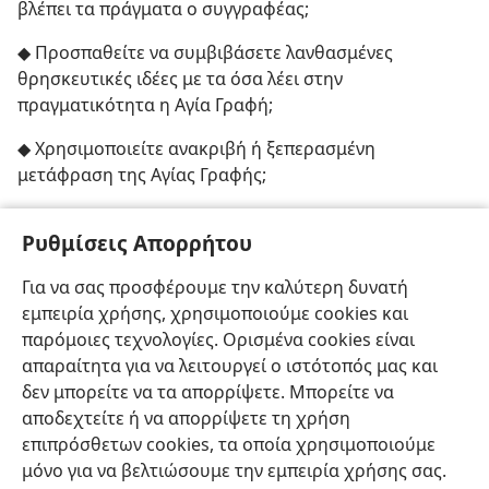
βλέπει τα πράγματα ο συγγραφέας;
◆ Προσπαθείτε να συμβιβάσετε λανθασμένες
θρησκευτικές ιδέες με τα όσα λέει στην
πραγματικότητα η Αγία Γραφή;
◆ Χρησιμοποιείτε ανακριβή ή ξεπερασμένη
μετάφραση της Αγίας Γραφής;
[Εικόνα στη σελίδα 7]
Ρυθμίσεις Απορρήτου
Ο Ματθαίος είπε ότι ο Ιησούς θεράπευσε δύο
Για να σας προσφέρουμε την καλύτερη δυνατή
τυφλούς. Ο Μάρκος και ο Λουκάς ανάφεραν μονάχα
εμπειρία χρήσης, χρησιμοποιούμε cookies και
έναν. Είναι αυτό αντίφαση;
παρόμοιες τεχνολογίες. Ορισμένα cookies είναι
απαραίτητα για να λειτουργεί ο ιστότοπός μας και
δεν μπορείτε να τα απορρίψετε. Μπορείτε να
αποδεχτείτε ή να απορρίψετε τη χρήση
επιπρόσθετων cookies, τα οποία χρησιμοποιούμε
Ελληνική
Κοινή Χρήση
Προτιμήσεις
μόνο για να βελτιώσουμε την εμπειρία χρήσης σας.
Copyright
© 2026 Watch Tower Bible and Tract Society of Pennsylvania