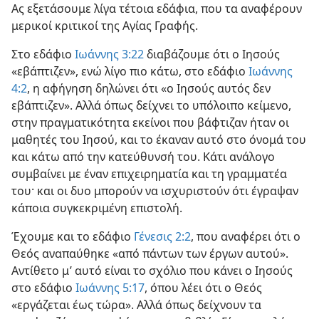
Ας εξετάσουμε λίγα τέτοια εδάφια, που τα αναφέρουν
μερικοί κριτικοί της Αγίας Γραφής.
Στο εδάφιο
Ιωάννης 3:22
διαβάζουμε ότι ο Ιησούς
«εβάπτιζεν», ενώ λίγο πιο κάτω, στο εδάφιο
Ιωάννης
4:2
, η αφήγηση δηλώνει ότι «ο Ιησούς αυτός δεν
εβάπτιζεν». Αλλά όπως δείχνει το υπόλοιπο κείμενο,
στην πραγματικότητα εκείνοι που βάφτιζαν ήταν οι
μαθητές του Ιησού, και το έκαναν αυτό στο όνομά του
και κάτω από την κατεύθυνσή του. Κάτι ανάλογο
συμβαίνει με έναν επιχειρηματία και τη γραμματέα
του· και οι δυο μπορούν να ισχυριστούν ότι έγραψαν
κάποια συγκεκριμένη επιστολή.
Έχουμε και το εδάφιο
Γένεσις 2:2
, που αναφέρει ότι ο
Θεός αναπαύθηκε «από πάντων των έργων αυτού».
Αντίθετο μ’ αυτό είναι το σχόλιο που κάνει ο Ιησούς
στο εδάφιο
Ιωάννης 5:17
, όπου λέει ότι ο Θεός
«εργάζεται έως τώρα». Αλλά όπως δείχνουν τα