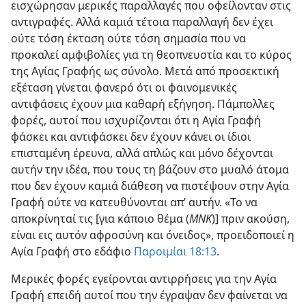
εισχώρησαν μερικές παραλλαγές που οφείλονταν στις
αντιγραφές. Αλλά καμιά τέτοια παραλλαγή δεν έχει
ούτε τόση έκταση ούτε τόση σημασία που να
προκαλεί αμφιβολίες για τη θεοπνευστία και το κύρος
της Αγίας Γραφής ως σύνολο. Μετά από προσεκτική
εξέταση γίνεται φανερό ότι οι φαινομενικές
αντιφάσεις έχουν μια καθαρή εξήγηση. Πάμπολλες
φορές, αυτοί που ισχυρίζονται ότι η Αγία Γραφή
φάσκει και αντιφάσκει δεν έχουν κάνει οι ίδιοι
επισταμένη έρευνα, αλλά απλώς και μόνο δέχονται
αυτήν την ιδέα, που τους τη βάζουν στο μυαλό άτομα
που δεν έχουν καμιά διάθεση να πιστέψουν στην Αγία
Γραφή ούτε να κατευθύνονται απ’ αυτήν. «Το να
αποκρίνηταί τις [για κάποιο θέμα (
ΜΝΚ
)] πριν ακούση,
είναι εις αυτόν αφροσύνη και όνειδος», προειδοποιεί η
Αγία Γραφή στο εδάφιο
Παροιμίαι 18:13
.
Μερικές φορές εγείρονται αντιρρήσεις για την Αγία
Γραφή επειδή αυτοί που την έγραψαν δεν φαίνεται να