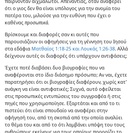
παίρνονταν αιχμάλωτοι. Απεναντίας, όταν αναφέρει
ότι ο γιος δεν θα είναι υπόλογος για την ανομία του
πατέρα του, μιλούσε για την ευθύνη που έχει ο
καθένας
προσωπικά.
Βρίσκουμε και διαφορές σαν κι αυτές που
παρουσιάζουν οι αφηγήσεις για τη γέννηση του Ιησού
στα εδάφια
Ματθαίος 1:18-25 και
Λουκάς 1:26-38
. Αλλά
δείχνουν αυτές οι διαφορές ότι υπάρχουν αντιφάσεις;
Έχετε ποτέ διαβάσει δυο βιογραφίες που να
αναφέρονται στο ίδιο διάσημο πρόσωπο; Αν ναι, έχετε
παρατηρήσει ότι οι βιογραφίες διαφέρουν, χωρίς κατ’
ανάγκη να είναι αντιφατικές; Συχνά, αυτό οφείλεται
στις προσωπικές εντυπώσεις του συγγραφέα ή στις
πηγές που χρησιμοποίησε. Εξαρτάται και από το τι
πιστεύει ότι είναι σπουδαίο να αναφέρει στην
αφήγησή του, από τη σκοπιά από την οποία αναλύει
το θέμα του και από το ότι λαμβάνει υπόψη του τους
ανθρώπους εκείνους για τους οποίους προορίζει το