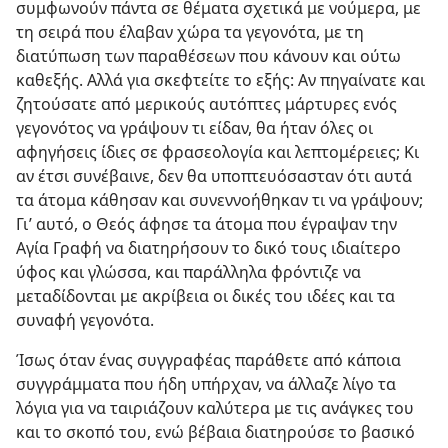
συμφωνούν πάντα σε θέματα σχετικά με νούμερα, με
τη σειρά που έλαβαν χώρα τα γεγονότα, με τη
διατύπωση των παραθέσεων που κάνουν και ούτω
καθεξής. Αλλά για σκεφτείτε το εξής: Αν πηγαίνατε και
ζητούσατε από μερικούς αυτόπτες μάρτυρες ενός
γεγονότος να γράψουν τι είδαν, θα ήταν όλες οι
αφηγήσεις ίδιες σε φρασεολογία και λεπτομέρειες; Κι
αν έτσι συνέβαινε, δεν θα υποπτευόσασταν ότι αυτά
τα άτομα κάθησαν και συνεννοήθηκαν τι να γράψουν;
Γι’ αυτό, ο Θεός άφησε τα άτομα που έγραψαν την
Αγία Γραφή να διατηρήσουν το δικό τους ιδιαίτερο
ύφος και γλώσσα, και παράλληλα φρόντιζε να
μεταδίδονται με ακρίβεια οι δικές του ιδέες και τα
συναφή γεγονότα.
Ίσως όταν ένας συγγραφέας παράθετε από κάποια
συγγράμματα που ήδη υπήρχαν, να άλλαζε λίγο τα
λόγια για να ταιριάζουν καλύτερα με τις ανάγκες του
και το σκοπό του, ενώ βέβαια διατηρούσε το βασικό