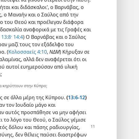
ται και διδάσκαλοι’, ο Βαρνάβας, ο
ς, ο Μαναήν και ο Σαύλος από την
γο του Θεού και προέλεγαν διάφορα
ιδασκαλία αναφορικά με τις Γραφές και
 13:8·
14:4
) Ο Βαρνάβας και ο Σαύλος
ραν μαζί τους τον εξάδελφο του
ο. (
Κολοσσαείς 4:10
,
ΝΔΜ
) Κήρυξαν σε
λαμίνας, αλλά δεν αναφέρεται ότι οι
ού αυτοί ευημερούσαν από υλική
;
να κηρύττουν στην Κύπρο;
ς σε άλλα μέρη της Κύπρου.
(
13:6-12
)
ν τον Ιουδαίο μάγο και
αν αυτός προσπάθησε να μην αφήσει
 το λόγο του Θεού, ο Σαύλος γέμισε
ντός δόλου και πάσης ραδιουργίας,
σύνης, δεν θέλεις παύσει διαστρέφων