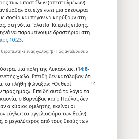
μέρος των αποστόλων (απεσταλμένων).
αν έμαθαν ότι είχε γίνει μια σκευωρία
με σοφία και πήγαν να κηρύξουν στη
, στη νότια Γαλατία. Κι εμείς επίσης,
συχνά να παραμείνουμε δραστήριοι στη
ίος 10:23
.
αν θεραπεύτηκε ένας χωλός; (β) Πώς αντέδρασε ο
ύστρα, μια πόλη της Λυκαονίας.
(
14:8-
ενετής χωλό. Επειδή δεν κατάλαβαν ότι
α, τα πλήθη φώναξαν: «Οι θεοί
προς ημάς»! Επειδή αυτά τα λόγια τα
καονία, ο Βαρνάβας και ο Παύλος δεν
αν ο κύριος ομιλητής, εκείνοι οι
τον εύγλωττο αγγελιοφόρο των θεών)
ας, ο μεγαλύτερος από τους θεούς των