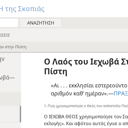
 της Σκοπιάς
ΙΣΕΙΣ
αν στην Πίστη
ην
Ο Λαός του Ιεχωβά Σ
Πίστη
εχωβά—
«Αι . . . εκκλησίαι εστερεούντ
αριθμόν καθ’ ημέραν».—
ΠΡΑΞ
1. Πώς χρησιμοποίησε ο Θεός τον απόστολο Πα
Ο ΙΕΧΩΒΑ ΘΕΟΣ χρησιμοποίησε τον Σα
εκλογής». Και αφότου αυτός έγινε ο α