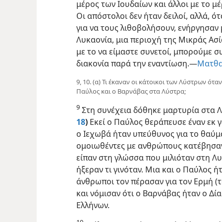
μέρος των Ιουδαίων και άλλοι με το 
Οι απόστολοι δεν ήταν δειλοί, αλλά, ότ
για να τους λιθοβολήσουν, ενήργησαν 
Λυκαονία, μια περιοχή της Μικράς Ασίας
με το να είμαστε συνετοί, μπορούμε 
διακονία παρά την εναντίωση.—
Ματθα
9, 10. (α) Τι έκαναν οι κάτοικοι των Λύστρων ότ
Παύλος και ο Βαρνάβας στα Λύστρα;
9
Στη συνέχεια δόθηκε μαρτυρία στα Λ
18
)
Εκεί ο Παύλος θεράπευσε έναν εκ γ
ο Ιεχωβά ήταν υπεύθυνος
για το θαύμ
ομοιωθέντες με ανθρώπους κατέβησαν 
είπαν στη γλώσσα που μιλιόταν στη Λυ
ήξεραν τι γινόταν. Μια και ο Παύλος ήτ
άνθρωποι τον πέρασαν για τον Ερμή (
και νόμισαν ότι ο Βαρνάβας ήταν ο Δί
Ελλήνων.
10