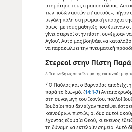
σταμάτησε τους ιεραποστόλους. Αυτοί
των ποδών αυτών επ’ αυτούς», πήγαν σ
μεγάλη πόλη στη ρωμαϊκή επαρχία της 
όμως, με τους μαθητές που έμειναν στ
γίνει στερεοί στην πίστη, συνέχισαν 
Αγίου’. Αυτό μας βοηθάει να καταλάβο
να παρακωλύει την πνευματική πρόοδ
Στερεοί στην Πίστη Παρά
8. Τι συνέβη ως αποτέλεσμα της επιτυχούς μαρτυ
8
Ο Παύλος και ο Βαρνάβας αποδείχτηκα
παρά το διωγμό.
(
14:1-7
)
Ανταποκρινόμ
στη συναγωγή του Ικονίου, πολλοί Ιουδ
Ιουδαίοι που δεν είχαν πιστέψει έστρ
καινούριων πιστών, οι δυο αυτοί ακο
έχοντας εξουσία Θεού, κι εκείνος έδει
τη δύναμη να εκτελούν σημεία. Αυτό δ