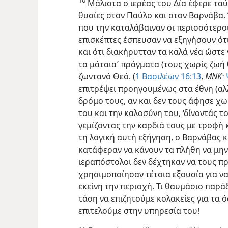
Μάλιστα ο ιερέας του Δία έφερε ταύ
θυσίες στον Παύλο και στον Βαρνάβα.
που την καταλάβαιναν οι περισσότεροι
επισκέπτες έσπευσαν να εξηγήσουν ότι
και ότι διακήρυτταν τα καλά νέα ώστε
τα μάταια’ πράγματα (τους χωρίς ζωή 
ζωντανό Θεό. (
1 Βασιλέων 16:13
,
ΜΝΚ·
επιτρέψει προηγουμένως στα έθνη (αλ
δρόμο τους, αν και δεν τους άφησε χω
του και την καλοσύνη του, ‘δίνοντάς 
γεμίζοντας την καρδιά τους με τροφή κ
τη λογική αυτή εξήγηση, ο Βαρνάβας κ
κατάφεραν να κάνουν τα πλήθη να μην
ιεραπόστολοι δεν δέχτηκαν να τους πρ
χρησιμοποίησαν τέτοια εξουσία για ν
εκείνη την περιοχή. Τι θαυμάσιο παράδ
τάση να επιζητούμε κολακείες για τα ό
επιτελούμε στην υπηρεσία του!