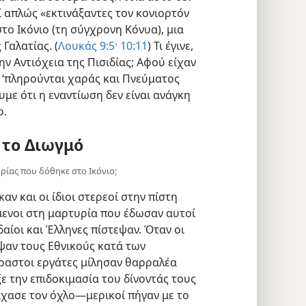
 απλώς «εκτινάξαντες τον κονιορτόν
το Ικόνιο (τη σύγχρονη Κόνυα), μια
Γαλατίας. (
Λουκάς 9:5·
10:11
) Τι έγινε,
ην Αντιόχεια της Πισιδίας; Αφού είχαν
να ‘πληρούνται χαράς και Πνεύματος
υμε ότι η εναντίωση δεν είναι ανάγκη
ο.
 το Διωγμό
ρίας που δόθηκε στο Ικόνιο;
ν και οι ίδιοι στερεοί στην πίστη
ενοι στη μαρτυρία που έδωσαν αυτοί
αίοι και Έλληνες πίστεψαν. Όταν οι
εψαν τους Εθνικούς κατά των
ύραστοι εργάτες μίλησαν θαρραλέα
ξε την επιδοκιμασία του δίνοντάς τους
ίχασε τον όχλο—μερικοί πήγαν με το