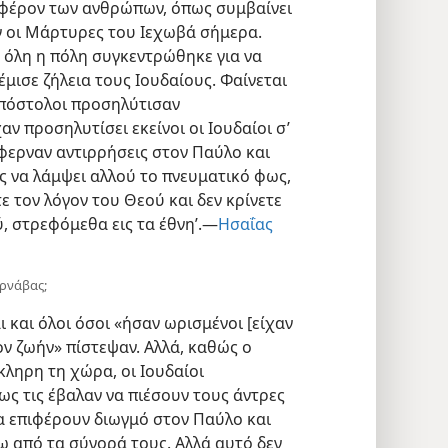
αφέρον των ανθρώπων, όπως συμβαίνει
υν οι Μάρτυρες του Ιεχωβά σήμερα.
όλη η πόλη συγκεντρώθηκε για να
έμισε ζήλεια τους Ιουδαίους. Φαίνεται
ραπόστολοι προσηλύτισαν
ν προσηλυτίσει εκείνοι οι Ιουδαίοι σ’
έφερναν αντιρρήσεις στον Παύλο και
ς να λάμψει αλλού το πνευματικό φως,
ε τον λόγον του Θεού και δεν κρίνετε
ύ, στρεφόμεθα εις τα έθνη’.—
Ησαΐας
αρνάβας;
 και όλοι όσοι «ήσαν ωρισμένοι [είχαν
ιον ζωήν» πίστεψαν. Αλλά, καθώς ο
ληρη τη χώρα, οι Ιουδαίοι
ως τις έβαλαν να πιέσουν τους άντρες
να επιφέρουν διωγμό στον Παύλο και
ω από τα σύνορά τους. Αλλά αυτό δεν