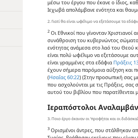
μέσω του έργου που έκανε ο ίδιος, κα
Ιεχωβά απολάμβανε ενότητα και θαυ
2. Γιατί θα είναι ωφέλιμο να εξετάσουμε τα εδάφ
2
Οι Εθνικοί που γίνονταν Χριστιανοί α
συνάθροιση του κυβερνώντος σώματο
ενότητας ανάμεσα στο λαό του Θεού κα
είναι πολύ ωφέλιμο να εξετάσουμε αυτέ
είναι γραμμένες στα εδάφια
Πράξεις 13
έχουν σήμερα παρόμοια αύξηση και πα
(
Ησαΐας 60:22
) (Στην προσωπική σας 
που ασχολούνται με τις Πράξεις, σας 
αυτού του βιβλίου που παρατίθενται μ
Ιεραπόστολοι Αναλαμβά
3. Ποιο έργο έκαναν οι ‘προφήται και οι διδάσκαλ
3
Ορισμένοι άντρες, που στάλθηκαν από
Συρίας, βοήθησαν εκείνους που είχαν π