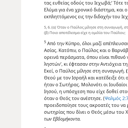
τας ευθείας οδούς του Ιεχωβά;’ Τότε 
Ελύμα για ένα χρονικό διάστημα, και ο
εκπληττόμενος εις την διδαχήν του Ιε
5, 6. (α) Όταν ο Παύλος μίλησε στη συναγωγή, στη
(β) Ποιο αποτέλεσμα είχε η ομιλία του Παύλου;
5
Από την Κύπρο, όλοι μαζί απέπλευσαν
Ασίας. Κατόπιν, ο Παύλος και ο Βαρνά
ορεινά περάσματα, όπου είναι πιθανό
ληστών’, κι έφτασαν στην Αντιόχεια της
Εκεί, ο Παύλος μίλησε στη συναγωγή.
(
Θεού με τον Ισραήλ και κατέδειξε ότι 
ήταν ο Σωτήρας. Μολονότι οι Ιουδαίο
Ιησού, η υπόσχεση που είχε δοθεί σ
όταν ο Θεός τον ανέστησε. (
Ψαλμός 2:7
προειδοποίησε τους ακροατές του να
σωτηρίας που δίνει ο Θεός μέσω του 
των Εβδομήκοντα.