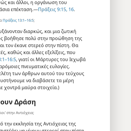
θώς και άλλοι, η οργάνωση του
μάσια επέκταση.—
Πράξεις 9:15, 16
.
ια
Πράξεις 13:1–16:5
;
υξάνονταν διαρκώς, και μια ζωτική
ς βοήθησε πολύ στην προώθηση της
ι τον έκανε στερεό στην πίστη. Θα
ς, καθώς και άλλες εξελίξεις, που
:1–16:5
, γιατί οι Μάρτυρες του Ιεχωβά
ρόμοιες πνευματικές ευλογίες.
μελέτη των άρθρων αυτού του τεύχους
συστήνουμε να διαβάσετε τα μέρη
ε χοντρά μαύρα στοιχεία.)
νουν Δράση
οι’ στην Αντιόχεια;
 την εκκλησία της Αντιόχειας της
ιστέψει να γίνουν στερεοί στην πίστη.