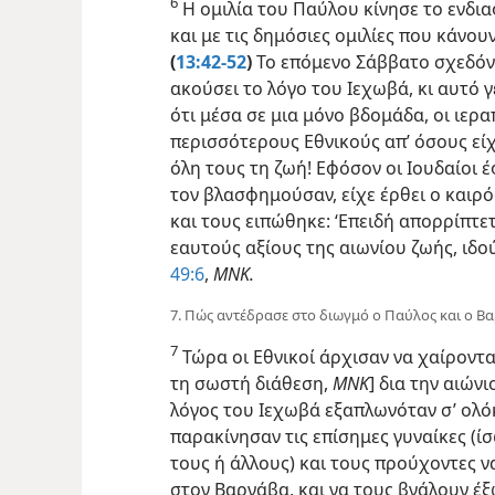
6
Η ομιλία του Παύλου κίνησε το ενδι
και με τις δημόσιες ομιλίες που κάνο
(
13:42-52
)
Το επόμενο Σάββατο σχεδόν 
ακούσει το λόγο του Ιεχωβά, κι αυτό γ
ότι μέσα σε μια μόνο βδομάδα, οι ιε
περισσότερους Εθνικούς απ’ όσους είχα
όλη τους τη ζωή! Εφόσον οι Ιουδαίοι 
τον βλασφημούσαν, είχε έρθει ο καιρό
και τους ειπώθηκε: ‘Επειδή απορρίπτετ
εαυτούς αξίους της αιωνίου ζωής, ιδο
49:6
,
ΜΝΚ.
7. Πώς αντέδρασε στο διωγμό ο Παύλος και ο Β
7
Τώρα οι Εθνικοί άρχισαν να χαίρονται
τη σωστή διάθεση,
ΜΝΚ
] δια την αιών
λόγος του Ιεχωβά εξαπλωνόταν σ’ ολόκ
παρακίνησαν τις επίσημες γυναίκες (ίσ
τους ή άλλους) και τους προύχοντες 
στον Βαρνάβα, και να τους βγάλουν έξ