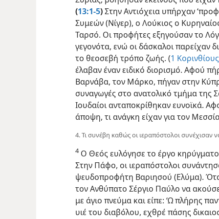
(
13:1-5
)
Στην Αντιόχεια υπήρχαν ‘προφή
Συμεών (Νίγερ), ο Λούκιος ο Κυρηναίο
Ταρσό. Οι προφήτες εξηγούσαν το Λό
γεγονότα, ενώ οι δάσκαλοι παρείχαν δ
το θεοσεβή τρόπο ζωής. (
1 Κορινθίους
έλαβαν έναν ειδικό διορισμό. Αφού πή
Βαρνάβα, τον Μάρκο, πήγαν στην Κύπρ
συναγωγές στο ανατολικό τμήμα της Σα
Ιουδαίοι ανταποκρίθηκαν ευνοϊκά. Αφ
άποψη, τι ανάγκη είχαν για τον Μεσσία
4. Τι συνέβη καθώς οι ιεραπόστολοι συνέχισαν 
4
Ο Θεός ευλόγησε το έργο κηρύγματο
Στην Πάφο, οι ιεραπόστολοι συνάντησα
ψευδοπροφήτη Βαριησού (Ελύμα). Ότ
τον Ανθύπατο Σέργιο Παύλο να ακούσει
με άγιο πνεύμα και είπε: ‘Ω πλήρης πα
υιέ του διαβόλου, εχθρέ πάσης δικαιο