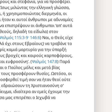
ρους και στεφάνια, για να προσφέρει
 Ίσως μιλώντας την ελληνική γλώσσα,
, ή χρησιμοποιώντας διερμηνέα, οι
 ήταν κι αυτοί άνθρωποι με αδυναμίες
 να επιστρέψουν οι άνθρωποι ‘απ’ αυτά
θεούς, δηλαδή τα είδωλα) στον
Ψαλμός 115:3-9·
146:6
) Ναι, ο Θεός είχε
λά όχι στους Εβραίους) να τραβάνε το
ρίς καμιά μαρτυρία για την ύπαρξή
τους βροχές και καιρούς καρποφόρους,
αι ευφροσύνη’. (
Ψαλμός 147:8
) Παρά
αι ο Παύλος μόλις και μετά βίας
 τους προσφέρουν θυσίες. Ωστόσο, οι
οσφερθεί τιμή σαν να ήταν θεοί ούτε
α εδραιώσουν τη Χριστιανοσύνη σ’
ειγμα, ιδιαίτερα αν εμείς έχουμε την
σα μας επιτρέπει ο Ιεχωβά να