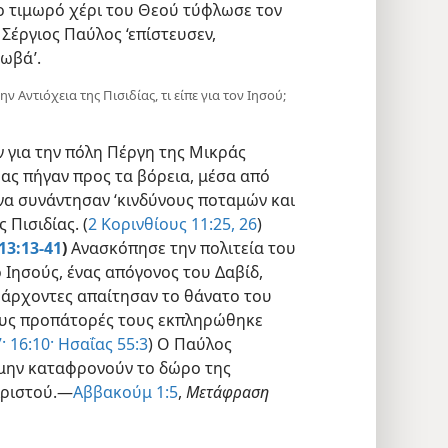
το τιμωρό χέρι του Θεού τύφλωσε τον
 Σέργιος Παύλος ‘επίστευσεν,
χωβά’.
ν Αντιόχεια της Πισιδίας, τι είπε για τον Ιησού;
 για την πόλη Πέργη της Μικράς
βας πήγαν προς τα βόρεια, μέσα από
 να συνάντησαν ‘κινδύνους ποταμών και
 Πισιδίας. (
2 Κορινθίους 11:25, 26
)
13:13-41
)
Ανασκόπησε την πολιτεία του
ο Ιησούς, ένας απόγονος του Δαβίδ,
ι άρχοντες απαίτησαν το θάνατο του
τους προπάτορές τους εκπληρώθηκε
·
16:10·
Ησαΐας 55:3
) Ο Παύλος
 μην καταφρονούν το δώρο της
Χριστού.—
Αββακούμ 1:5
,
Μετάφραση