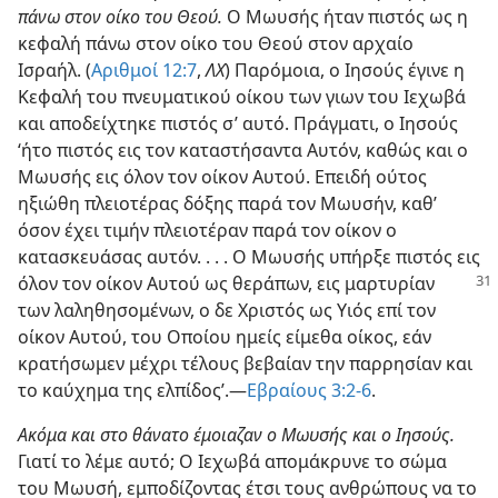
πάνω στον οίκο του Θεού.
Ο Μωυσής ήταν πιστός ως η
κεφαλή πάνω στον οίκο του Θεού στον αρχαίο
Ισραήλ. (
Αριθμοί 12:7
,
ΛΧ
) Παρόμοια, ο Ιησούς έγινε η
Κεφαλή του πνευματικού οίκου των γιων του Ιεχωβά
και αποδείχτηκε πιστός σ’ αυτό. Πράγματι, ο Ιησούς
‘ήτο πιστός εις τον καταστήσαντα Αυτόν, καθώς και ο
Μωυσής εις όλον τον οίκον Αυτού. Επειδή ούτος
ηξιώθη πλειοτέρας δόξης παρά τον Μωυσήν, καθ’
όσον έχει τιμήν πλειοτέραν παρά τον οίκον ο
κατασκευάσας αυτόν. . . . Ο Μωυσής υπήρξε πιστός εις
όλον τον οίκον
Αυτού ως θεράπων, εις μαρτυρίαν
των λαληθησομένων, ο δε Χριστός ως Υιός επί τον
οίκον Αυτού, του Οποίου ημείς είμεθα οίκος, εάν
κρατήσωμεν μέχρι τέλους βεβαίαν την παρρησίαν και
το καύχημα της ελπίδος’.—
Εβραίους 3:2-6
.
Ακόμα και στο θάνατο έμοιαζαν ο Μωυσής και ο Ιησούς.
Γιατί το λέμε αυτό; Ο Ιεχωβά απομάκρυνε το σώμα
του Μωυσή, εμποδίζοντας έτσι τους ανθρώπους να το