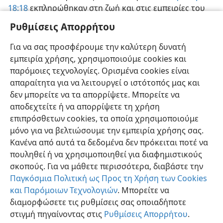
18:18
εκπληρώθηκαν στη ζωή και στις εμπειρίες του
Ιησού Χριστού. Και αυτή η εκπλήρωση μας δίνει
Ρυθμίσεις Απορρήτου
λόγους να έχουμε εμπιστοσύνη και στα άλλα
προφητικά χαρακτηριστικά του Λόγου του Θεού.
Για να σας προσφέρουμε την καλύτερη δυνατή
Συνεπώς, ας δίνουμε πάντα προσοχή στη Βιβλική
εμπειρία χρήσης, χρησιμοποιούμε cookies και
προφητεία.
παρόμοιες τεχνολογίες. Ορισμένα cookies είναι
απαραίτητα για να λειτουργεί ο ιστότοπός μας και
δεν μπορείτε να τα απορρίψετε. Μπορείτε να
αποδεχτείτε ή να απορρίψετε τη χρήση
επιπρόσθετων cookies, τα οποία χρησιμοποιούμε
μόνο για να βελτιώσουμε την εμπειρία χρήσης σας.
Κανένα από αυτά τα δεδομένα δεν πρόκειται ποτέ να
πουληθεί ή να χρησιμοποιηθεί για διαφημιστικούς
σκοπούς. Για να μάθετε περισσότερα, διαβάστε την
Παγκόσμια Πολιτική ως Προς τη Χρήση των Cookies
και Παρόμοιων Τεχνολογιών
. Μπορείτε να
διαμορφώσετε τις ρυθμίσεις σας οποιαδήποτε
στιγμή πηγαίνοντας στις
Ρυθμίσεις Απορρήτου
.