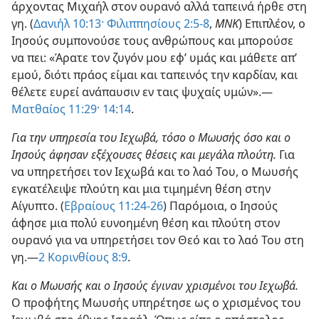
άρχοντας Μιχαήλ στον ουρανό αλλά ταπεινά ήρθε στη
γη. (
Δανιήλ 10:13·
Φιλιππησίους 2:5-8
,
ΜΝΚ
) Επιπλέον, ο
Ιησούς συμπονούσε τους ανθρώπους και μπορούσε
να πει: «Άρατε τον ζυγόν μου εφ’ υμάς και μάθετε απ’
εμού, διότι πράος είμαι και ταπεινός την καρδίαν, και
θέλετε ευρεί ανάπαυσιν εν ταις ψυχαίς υμών».—
Ματθαίος 11:29·
14:14
.
Για την υπηρεσία του Ιεχωβά, τόσο ο Μωυσής όσο και ο
Ιησούς άφησαν εξέχουσες θέσεις και μεγάλα πλούτη.
Για
να υπηρετήσει τον Ιεχωβά και το λαό Του, ο Μωυσής
εγκατέλειψε πλούτη και μια τιμημένη θέση στην
Αίγυπτο. (
Εβραίους 11:24-26
) Παρόμοια, ο Ιησούς
άφησε μια πολύ ευνοημένη θέση και πλούτη στον
ουρανό για να υπηρετήσει τον Θεό και το λαό Του στη
γη.—
2 Κορινθίους 8:9
.
Και ο Μωυσής και ο Ιησούς έγιναν χρισμένοι του Ιεχωβά.
Ο προφήτης Μωυσής υπηρέτησε ως ο χρισμένος του