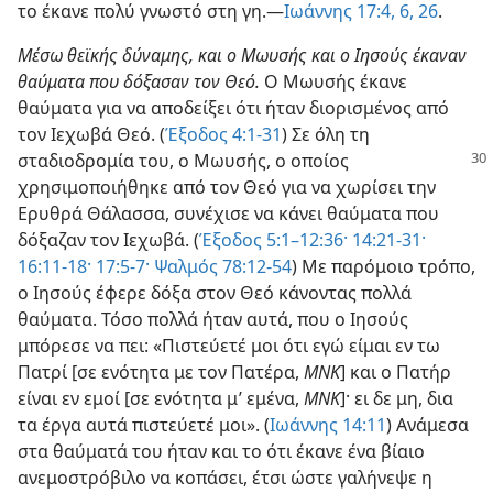
το έκανε πολύ γνωστό στη γη.—
Ιωάννης 17:4,
6,
26
.
Μέσω θεϊκής δύναμης, και ο Μωυσής και ο Ιησούς έκαναν
θαύματα που δόξασαν τον Θεό.
Ο Μωυσής έκανε
θαύματα για να αποδείξει ότι ήταν διορισμένος από
τον Ιεχωβά Θεό. (
Έξοδος 4:1-31
) Σε όλη τη
σταδιοδρομία του, ο Μωυσής,
ο οποίος
χρησιμοποιήθηκε από τον Θεό για να χωρίσει την
Ερυθρά Θάλασσα, συνέχισε να κάνει θαύματα που
δόξαζαν τον Ιεχωβά. (
Έξοδος 5:1–12:36·
14:21-31·
16:11-18·
17:5-7·
Ψαλμός 78:12-54
) Με παρόμοιο τρόπο,
ο Ιησούς έφερε δόξα στον Θεό κάνοντας πολλά
θαύματα. Τόσο πολλά ήταν αυτά, που ο Ιησούς
μπόρεσε να πει: «Πιστεύετέ μοι ότι εγώ είμαι εν τω
Πατρί [σε ενότητα με τον Πατέρα,
ΜΝΚ
] και ο Πατήρ
είναι εν εμοί [σε ενότητα μ’ εμένα,
ΜΝΚ
]· ει δε μη, δια
τα έργα αυτά πιστεύετέ μοι». (
Ιωάννης 14:11
) Ανάμεσα
στα θαύματά του ήταν και το ότι έκανε ένα βίαιο
ανεμοστρόβιλο να κοπάσει, έτσι ώστε γαλήνεψε η