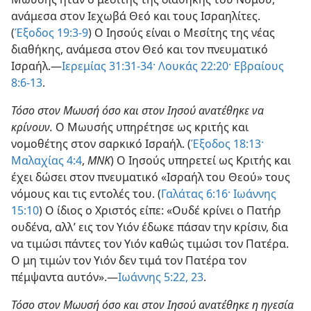
ανάμεσα στον Ιεχωβά Θεό και τους Ισραηλίτες.
(
Έξοδος 19:3-9
) Ο Ιησούς είναι ο Μεσίτης της νέας
διαθήκης, ανάμεσα στον Θεό και τον πνευματικό
Ισραήλ.—
Ιερεμίας 31:31-34·
Λουκάς 22:20·
Εβραίους
8:6-13
.
Τόσο στον Μωυσή όσο και στον Ιησού ανατέθηκε να
κρίνουν.
Ο Μωυσής υπηρέτησε ως κριτής και
νομοθέτης στον σαρκικό Ισραήλ. (
Έξοδος 18:13·
Μαλαχίας 4:4
,
ΜΝΚ
) Ο Ιησούς υπηρετεί ως Κριτής και
έχει δώσει στον πνευματικό «Ισραήλ του Θεού» τους
νόμους και τις εντολές του. (
Γαλάτας 6:16·
Ιωάννης
15:10
) Ο ίδιος ο Χριστός είπε: «Ουδέ κρίνει ο Πατήρ
ουδένα, αλλ’ εις τον Υιόν έδωκε πάσαν την κρίσιν, δια
να τιμώσι πάντες τον Υιόν καθώς τιμώσι τον Πατέρα.
Ο μη τιμών τον Υιόν δεν τιμά τον Πατέρα τον
πέμψαντα αυτόν».—
Ιωάννης 5:22, 23
.
Τόσο στον Μωυσή όσο και στον Ιησού ανατέθηκε η ηγεσία