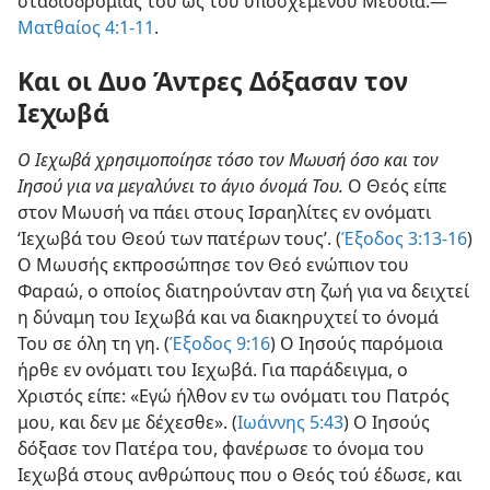
σταδιοδρομίας του ως του υποσχεμένου Μεσσία.—
Ματθαίος 4:1-11
.
Και οι Δυο Άντρες Δόξασαν τον
Ιεχωβά
Ο Ιεχωβά χρησιμοποίησε τόσο τον Μωυσή όσο και τον
Ιησού για να μεγαλύνει το άγιο όνομά Του.
Ο Θεός είπε
στον Μωυσή να πάει στους Ισραηλίτες εν ονόματι
‘Ιεχωβά του Θεού των πατέρων τους’. (
Έξοδος 3:13-16
)
Ο Μωυσής εκπροσώπησε τον Θεό ενώπιον του
Φαραώ, ο οποίος διατηρούνταν στη ζωή για να δειχτεί
η δύναμη του Ιεχωβά και να διακηρυχτεί το όνομά
Του σε όλη τη γη. (
Έξοδος 9:16
) Ο Ιησούς παρόμοια
ήρθε εν ονόματι του Ιεχωβά. Για παράδειγμα, ο
Χριστός είπε: «Εγώ ήλθον εν τω ονόματι του Πατρός
μου, και δεν με δέχεσθε». (
Ιωάννης 5:43
) Ο Ιησούς
δόξασε τον Πατέρα του, φανέρωσε το όνομα του
Ιεχωβά στους ανθρώπους που ο Θεός τού έδωσε, και