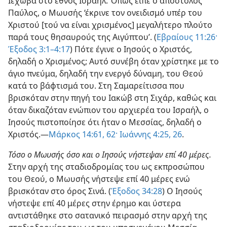
Ιεχωβά στο έθνος Ισραήλ. Όπως είπε ο απόστολος
Παύλος, ο Μωυσής ‘έκρινε τον ονειδισμό υπέρ του
Χριστού [τού να είναι χρισμένος] μεγαλήτερο πλούτο
παρά τους θησαυρούς της Αιγύπτου’. (
Εβραίους 11:26·
Έξοδος 3:1–4:17
) Πότε έγινε ο Ιησούς ο Χριστός,
δηλαδή ο Χρισμένος; Αυτό συνέβη όταν χρίστηκε με το
άγιο πνεύμα, δηλαδή την ενεργό δύναμη, του Θεού
κατά το βάφτισμά του. Στη Σαμαρείτισσα που
βρισκόταν στην πηγή του Ιακώβ στη Σιχάρ, καθώς και
όταν δικαζόταν ενώπιον του αρχιερέα του Ισραήλ, ο
Ιησούς πιστοποίησε ότι ήταν ο Μεσσίας, δηλαδή ο
Χριστός.—
Μάρκος 14:61, 62·
Ιωάννης 4:25, 26
.
Τόσο ο Μωυσής όσο και ο Ιησούς νήστεψαν επί 40 μέρες.
Στην αρχή της σταδιοδρομίας του ως εκπροσώπου
του Θεού, ο Μωυσής νήστεψε επί 40 μέρες ενώ
βρισκόταν στο όρος Σινά. (
Έξοδος 34:28
) Ο Ιησούς
νήστεψε επί 40 μέρες στην έρημο και ύστερα
αντιστάθηκε στο σατανικό πειρασμό στην αρχή της