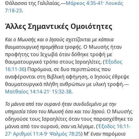
Θάλασσα της Γαλιλαίας.—
Μάρκος 4:35-41·
Λουκάς
7:18-23
.
Άλλες Σημαντικές Ομοιότητες
Και ο Μωυσής και ο Ιησούς σχετίζονται με κάποια
θαυματουργική προμήθεια τροφής.
Ο Μωυσής ήταν
προφήτης του Ιεχωβά όταν δόθηκε τροφή με
θαυματουργικό τρόπο στους Ισραηλίτες. (
Έξοδος
16:11-36
) Παρόμοια, σε δυο περιπτώσεις που
αναφέρονται στη Βιβλική αφήγηση, ο Ιησούς έθρεψε
θαυματουργικά πλήθη ανθρώπων με υλική τροφή.—
Ματθαίος 14:14-21·
15:32-38
.
Το μάννα από τον ουρανό ήταν συνδεδεμένο με την
υπηρεσία τόσο του Μωυσή όσο και του Ιησού.
Ο Μωυσής
οδηγούσε τους Ισραηλίτες όταν τους παρασχέθηκε το
μάννα από τον ουρανό, σαν να λέγαμε. (
Έξοδος 16:11-
27·
Αριθμοί 11:4-9·
Ψαλμός 78:25
) Μ’ έναν παρόμοιο