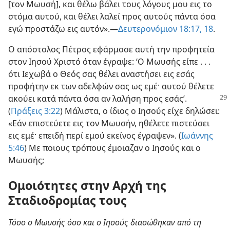
[τον Μωυσή], και θέλω βάλει τους λόγους μου εις το
στόμα αυτού, και θέλει λαλεί προς αυτούς πάντα όσα
εγώ προστάζω εις αυτόν».—
Δευτερονόμιον 18:17, 18
.
Ο απόστολος Πέτρος εφάρμοσε αυτή την προφητεία
στον Ιησού Χριστό όταν έγραψε: ‘Ο Μωυσής είπε . . .
ότι Ιεχωβά ο Θεός σας θέλει αναστήσει εις εσάς
προφήτην εκ των αδελφών σας ως εμέ· αυτού θέλετε
ακούει κατά πάντα
όσα αν λαλήση προς εσάς’.
(
Πράξεις 3:22
) Μάλιστα, ο ίδιος ο Ιησούς είχε δηλώσει:
«Εάν επιστεύετε εις τον Μωυσήν, ηθέλετε πιστεύσει
εις εμέ· επειδή περί εμού εκείνος έγραψεν». (
Ιωάννης
5:46
) Με ποιους τρόπους έμοιαζαν ο Ιησούς και ο
Μωυσής;
Ομοιότητες στην Αρχή της
Σταδιοδρομίας τους
Τόσο ο Μωυσής όσο και ο Ιησούς διασώθηκαν από τη