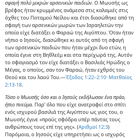
σφαγή πολύ μικρών αρσενικών παιδιών.
Ο Μωυσής ως
βρέφος ήταν κρυμμένος ανάμεσα στις καλαμιές στις
όχθες του Ποταμού Νείλου και έτσι διασώθηκε από τη
σφαγή των αρσενικών μωρών των Ισραηλιτών την
οποία είχε διατάξει ο Φαραώ της Αιγύπτου. Όταν ήταν
νήπιο ο Ιησούς, διασώθηκε κι αυτός από τη σφαγή
των αρσενικών παιδιών που ήταν μέχρι δυο ετών, η
οποία έγινε στη Βηθλεέμ και στα περίχωρά της. Αυτόν
το σφαγιασμό τον είχε διατάξει ο Βασιλιάς Ηρώδης ο
Μέγας, ο οποίος, σαν τον Φαραώ, ήταν εχθρός του
Θεού και του λαού Του.—
Έξοδος 1:22–2:10·
Ματθαίος
2:13-18
.
Τόσο ο Μωυσής όσο και ο Ιησούς εκδήλωσαν ένα πράο,
ήπιο πνεύμα.
Παρ’ όλο που είχε ανατραφεί στο σπίτι
ενός ισχυρού βασιλιά της Αιγύπτου ως γιος του, ο
Μωυσής έγινε «πραύς σφόδρα υπέρ πάντας τους
ανθρώπους τους επί της γης». (
Αριθμοί 12:3
)
Παρόμοια, ο Ιησούς είχε υπηρετήσει ως ο ισχυρός