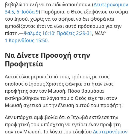
βεβηλώσουν ή να το ειδωλοποιήσουν. (
Δευτερονόμιον
34:5, 6·
Ιούδα 9
) Παρόμοια, ο Θεός εξαφάνισε το σώμα
του Ιησού, χωρίς να το αφήσει να δει φθορά και
εμποδίζοντας έτσι να γίνει αυτό πρόσκομμα για την
πίστη.—
Ψαλμός 16:10·
Πράξεις 2:29-31
,
ΝΔΜ·
1 Κορινθίους 15:50
.
Να Δίνετε Προσοχή στην
Προφητεία
Αυτοί είναι μερικοί από τους τρόπους με τους
οποίους ο Ιησούς Χριστός φάνηκε ότι ήταν ένας
προφήτης σαν τον Μωυσή. Πόσο θαυμάσια
εκπληρώθηκαν τα λόγια που ο Θεός είχε πει στον
Μωυσή σχετικά με την έλευση αυτού του προφήτη!
Δεν υπάρχει αμφιβολία ότι ο Ιεχωβά εκτέλεσε την
προφητική του υπόσχεση να εγείρει έναν προφήτη
σαν τον Μωυσή. Τα λόγια του εδαφίου
Δευτερονόμιον