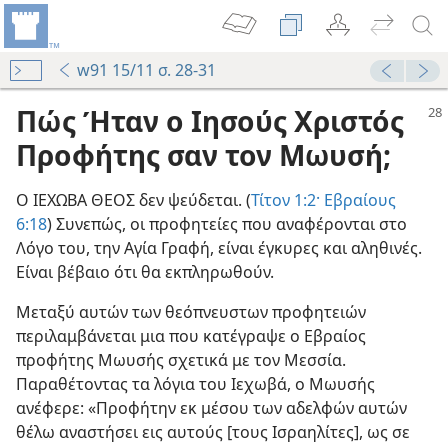
w91 15/11 σ. 28-31
Πώς Ήταν ο Ιησούς Χριστός
Προφήτης σαν τον Μωυσή;
Ο ΙΕΧΩΒΑ ΘΕΟΣ δεν ψεύδεται. (
Τίτον 1:2·
Εβραίους
6:18
) Συνεπώς, οι προφητείες που αναφέρονται στο
Λόγο του, την Αγία Γραφή, είναι έγκυρες και αληθινές.
Είναι βέβαιο ότι θα εκπληρωθούν.
Μεταξύ αυτών των θεόπνευστων προφητειών
περιλαμβάνεται μια που κατέγραψε ο Εβραίος
προφήτης Μωυσής σχετικά με τον Μεσσία.
Παραθέτοντας τα λόγια του Ιεχωβά, ο Μωυσής
ανέφερε: «Προφήτην εκ μέσου των αδελφών αυτών
θέλω αναστήσει εις αυτούς [τους Ισραηλίτες], ως σε