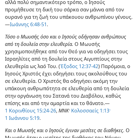
αλλά πολύ σημαντικότερο τρόπο, ο Ιησούς
προμήθευσε τη δική του σάρκα σαν μάννα από τον
ουρανό για τη ζωή του υπάκουου ανθρωπίνου γένους.
—
Ιωάννης 6:48-51
.
Τόσο ο Μωυσής όσο και ο Ιησούς οδήγησαν ανθρώπους
από τη δουλεία στην ελευθερία.
Ο Μωυσής
χρησιμοποιήθηκε από τον Θεό για να οδηγήσει τους
Ισραηλίτες από τη δουλεία στους Αιγυπτίους στην
ελευθερία ως λαό Του. (
Έξοδος 12:37-42
) Παρόμοια, ο
Ιησούς Χριστός έχει οδηγήσει τους ακολούθους του
σε ελευθερία. Ο Χριστός θα οδηγήσει ακόμη την
υπάκουη ανθρωπότητα σε ελευθερία από τη δουλεία
στην οργάνωση του Σατανά του Διαβόλου, καθώς
επίσης και από την αμαρτία και το θάνατο.—
1 Κορινθίους 15:24-26
,
ΜΝΚ·
Κολοσσαείς 1:13·
1 Ιωάννου 5:19
.
Και ο Μωυσής και ο Ιησούς έγιναν μεσίτες σε διαθήκες.
Ο
Μωυσής ήταν ο μεσίτης της διαθήκης του Νόμου,