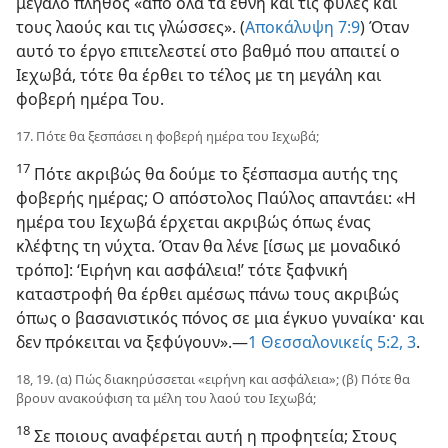
μεγάλο πλήθος «από όλα τα έθνη και τις φυλές και
τους λαούς και τις γλώσσες». (
Αποκάλυψη 7:9
) Όταν
αυτό το έργο επιτελεστεί στο βαθμό που απαιτεί ο
Ιεχωβά, τότε θα έρθει το τέλος με τη μεγάλη και
φοβερή ημέρα Του.
17. Πότε θα ξεσπάσει η φοβερή ημέρα του Ιεχωβά;
17
Πότε ακριβώς θα δούμε το ξέσπασμα αυτής της
φοβερής ημέρας; Ο απόστολος Παύλος απαντάει: «Η
ημέρα του Ιεχωβά έρχεται ακριβώς όπως ένας
κλέφτης τη νύχτα. Όταν θα λένε [ίσως με μοναδικό
τρόπο]: ‘Ειρήνη και ασφάλεια!’ τότε ξαφνική
καταστροφή θα έρθει αμέσως πάνω τους ακριβώς
όπως ο βασανιστικός πόνος σε μια έγκυο γυναίκα· και
δεν πρόκειται να ξεφύγουν».—
1 Θεσσαλονικείς 5:2, 3
.
18, 19. (α) Πώς διακηρύσσεται «ειρήνη και ασφάλεια»; (β) Πότε θα
βρουν ανακούφιση τα μέλη του λαού του Ιεχωβά;
18
Σε ποιους αναφέρεται αυτή η προφητεία; Στους