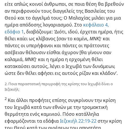
είτε απλώς κοινοί άνθρωποι, σε ποια θέση θα βρεθούν
αν περιφρονούν τους διαγγελείς της Βασιλείας του
Θεού και το άγγελμά τους; Ο Μαλαχίας μιλάει για μια
ημέρα απόδοσης λογαριασμού. Στο
κεφάλαιο 4,
εδάφιο 1
, διαβάζουμε: ‘Διότι, ιδού, έρχεται ημέρα, ήτις
θέλει καίει ως κλίβανος [σαν το καμίνι,
ΜΝΚ
]· και
πάντες οι υπερήφανοι και πάντες οι πράττοντες
ασέβειαν θέλουσιν είσθαι άχυρον [θα γίνουν σαν
καλαμιά,
ΜΝΚ
]· και η ημέρα η ερχομένη θέλει
κατακαύσει αυτούς, λέγει ο Ιεχωβά των δυνάμεων,
ώστε δεν θέλει αφήσει εις αυτούς ρίζαν και κλάδον’.
2. Ποια παραστατική περιγραφή της κρίσης του Ιεχωβά δίνει ο
Ιεζεκιήλ;
2
Και άλλοι προφήτες επίσης συγκρίνουν την κρίση
του Ιεχωβά κατά των εθνών με την τρομακτική
θερμότητα ενός καμινιού. Πόσο κατάλληλα
εφαρμόζονται τα εδάφια
Ιεζεκιήλ 22:19-22
στην κρίση
του Θεού κατά των αιρέσεων του αποστάτη