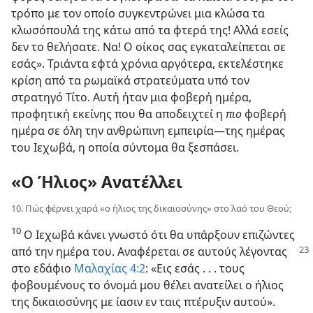
τρόπο με τον οποίο συγκεντρώνει μια κλώσα τα
κλωσόπουλά της κάτω από τα φτερά της! Αλλά εσείς
δεν το θελήσατε. Να! Ο οίκος σας εγκαταλείπεται σε
εσάς». Τριάντα εφτά χρόνια αργότερα, εκτελέστηκε
κρίση από τα ρωμαϊκά στρατεύματα υπό τον
στρατηγό Τίτο. Αυτή ήταν μια φοβερή ημέρα,
προφητική εκείνης που θα αποδειχτεί η
πιο
φοβερή
ημέρα σε όλη την ανθρώπινη εμπειρία—της ημέρας
του Ιεχωβά, η οποία σύντομα θα ξεσπάσει.
«Ο Ήλιος» Ανατέλλει
10. Πώς φέρνει χαρά «ο ήλιος της δικαιοσύνης» στο λαό του Θεού;
10
Ο Ιεχωβά κάνει γνωστό ότι θα υπάρξουν επιζώντες
από την ημέρα του. Αναφέρεται σε
αυτούς λέγοντας
στο εδάφιο
Μαλαχίας 4:2
: «Εις εσάς . . . τους
φοβουμένους το όνομά μου θέλει ανατείλει ο ήλιος
της δικαιοσύνης με ίασιν εν ταις πτέρυξιν αυτού».