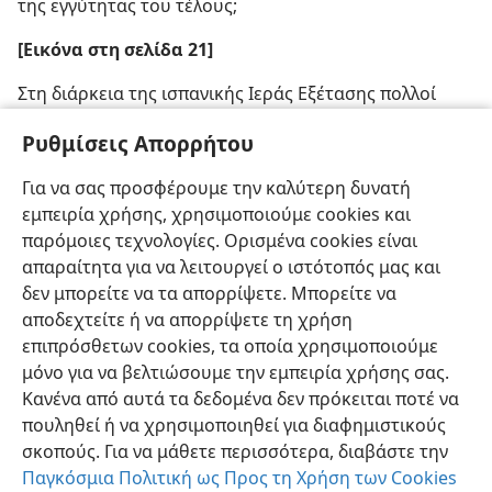
της εγγύτητας του τέλους;
[Εικόνα στη σελίδα 21]
Στη διάρκεια της ισπανικής Ιεράς Εξέτασης πολλοί
άνθρωποι εξαναγκάστηκαν να μεταστραφούν στον
Ρυθμίσεις Απορρήτου
Καθολικισμό
Για να σας προσφέρουμε την καλύτερη δυνατή
[Ευχαριστίες]
εμπειρία χρήσης, χρησιμοποιούμε cookies και
The Complete Encyclopedia of Illustration
/J. G. Heck
παρόμοιες τεχνολογίες. Ορισμένα cookies είναι
απαραίτητα για να λειτουργεί ο ιστότοπός μας και
δεν μπορείτε να τα απορρίψετε. Μπορείτε να
αποδεχτείτε ή να απορρίψετε τη χρήση
επιπρόσθετων cookies, τα οποία χρησιμοποιούμε
μόνο για να βελτιώσουμε την εμπειρία χρήσης σας.
Κανένα από αυτά τα δεδομένα δεν πρόκειται ποτέ να
πουληθεί ή να χρησιμοποιηθεί για διαφημιστικούς
σκοπούς. Για να μάθετε περισσότερα, διαβάστε την
Παγκόσμια Πολιτική ως Προς τη Χρήση των Cookies