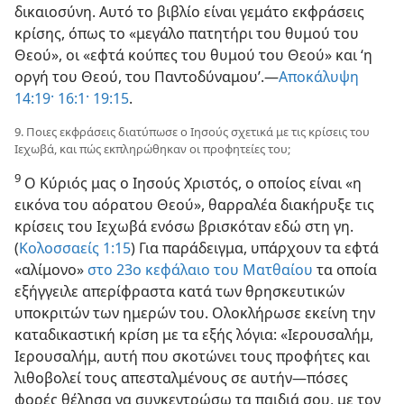
δικαιοσύνη. Αυτό το βιβλίο είναι γεμάτο εκφράσεις
κρίσης, όπως το «μεγάλο πατητήρι του θυμού του
Θεού», οι «εφτά κούπες του θυμού του Θεού» και ‘η
οργή του Θεού, του Παντοδύναμου’.—
Αποκάλυψη
14:19·
16:1·
19:15
.
9. Ποιες εκφράσεις διατύπωσε ο Ιησούς σχετικά με τις κρίσεις του
Ιεχωβά, και πώς εκπληρώθηκαν οι προφητείες του;
9
Ο Κύριός μας ο Ιησούς Χριστός, ο οποίος είναι «η
εικόνα του αόρατου Θεού», θαρραλέα διακήρυξε τις
κρίσεις του Ιεχωβά ενόσω βρισκόταν εδώ στη γη.
(
Κολοσσαείς 1:15
) Για παράδειγμα, υπάρχουν τα εφτά
«αλίμονο»
στο 23ο κεφάλαιο του Ματθαίου
τα οποία
εξήγγειλε απερίφραστα κατά των θρησκευτικών
υποκριτών των ημερών του. Ολοκλήρωσε εκείνη την
καταδικαστική κρίση με τα εξής λόγια: «Ιερουσαλήμ,
Ιερουσαλήμ, αυτή που σκοτώνει τους προφήτες και
λιθοβολεί τους απεσταλμένους σε αυτήν—πόσες
φορές θέλησα να συγκεντρώσω τα παιδιά σου, με τον