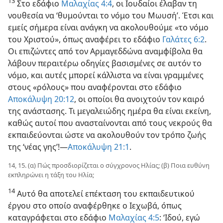
13
Στο εδάφιο
Μαλαχίας 4:4
, οι Ιουδαίοι έλαβαν τη
νουθεσία να ‘θυμούνται το νόμο του Μωυσή’. Έτσι και
εμείς σήμερα είναι ανάγκη να ακολουθούμε «το νόμο
του Χριστού», όπως αναφέρει το εδάφιο
Γαλάτες 6:2
.
Οι επιζώντες από τον Αρμαγεδδώνα αναμφίβολα θα
λάβουν περαιτέρω οδηγίες βασισμένες σε αυτόν το
νόμο, και αυτές μπορεί κάλλιστα να είναι γραμμένες
στους «ρόλους» που αναφέρονται στο εδάφιο
Αποκάλυψη 20:12
, οι οποίοι θα ανοιχτούν τον καιρό
της ανάστασης. Τι μεγαλειώδης ημέρα θα είναι εκείνη,
καθώς αυτοί που ανασταίνονται από τους νεκρούς θα
εκπαιδεύονται ώστε να ακολουθούν τον τρόπο ζωής
της ‘νέας γης’!—
Αποκάλυψη 21:1
.
14, 15. (α) Πώς προσδιορίζεται ο σύγχρονος Ηλίας; (β) Ποια ευθύνη
εκπληρώνει η τάξη του Ηλία;
14
Αυτό θα αποτελεί επέκταση του εκπαιδευτικού
έργου στο οποίο αναφέρθηκε ο Ιεχωβά, όπως
καταγράφεται στο εδάφιο
Μαλαχίας 4:5
: ‘Ιδού, εγώ