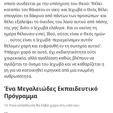
οποίο συνδέεται με την υπόσχεση του Θεού: ‘Θέλει
καταπίει τον θάνατον εν νίκη· και Ιεχωβά ο Θεός θέλει
σπογγίσει τα δάκρυα από πάντων των προσώπων· και
θέλει εξαλείψει το όνειδος του λαού αυτού από πάσης
της γης· διότι ο Ιεχωβά ελάλησε. Και εν εκείνη τη
ημέρα θέλουσιν ειπεί, Ιδού, ούτος είναι ο Θεός ημών·
. . . ούτος είναι ο Ιεχωβά· περιεμείναμεν αυτόν·
θέλομεν χαρή και ευφρανθή εν τη σωτηρία αυτού’.
Υπάρχει χαρά σε αυτό, όχι εκδικητικότητα ούτε
χαιρεκακία, αλλά αγαλλίαση καθώς βλέπουν να
αγιάζεται το όνομα του Ιεχωβά και να καθαρίζεται η
γη για να κατοικηθεί ειρηνικά από μια ενωμένη
ανθρωπότητα.
Ένα Μεγαλειώδες Εκπαιδευτικό
Πρόγραμμα
13. Ποια εκπαίδευση θα λάβει χώρα στη «νέα γη»;