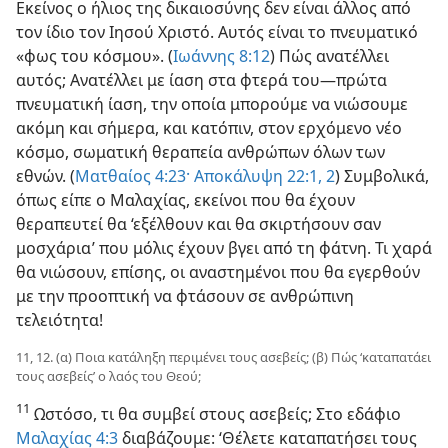
Εκείνος ο ήλιος της δικαιοσύνης δεν είναι άλλος από
τον ίδιο τον Ιησού Χριστό. Αυτός είναι το πνευματικό
«φως του κόσμου». (
Ιωάννης 8:12
) Πώς ανατέλλει
αυτός; Ανατέλλει με ίαση στα φτερά του—πρώτα
πνευματική ίαση, την οποία μπορούμε να νιώσουμε
ακόμη και σήμερα, και κατόπιν, στον ερχόμενο νέο
κόσμο, σωματική θεραπεία ανθρώπων όλων των
εθνών. (
Ματθαίος 4:23·
Αποκάλυψη 22:1, 2
) Συμβολικά,
όπως είπε ο Μαλαχίας, εκείνοι που θα έχουν
θεραπευτεί θα ‘εξέλθουν και θα σκιρτήσουν σαν
μοσχάρια’ που μόλις έχουν βγει από τη φάτνη. Τι χαρά
θα νιώσουν, επίσης, οι αναστημένοι που θα εγερθούν
με την προοπτική να φτάσουν σε ανθρώπινη
τελειότητα!
11, 12. (α) Ποια κατάληξη περιμένει τους ασεβείς; (β) Πώς ‘καταπατάει
τους ασεβείς’ ο λαός του Θεού;
11
Ωστόσο, τι θα συμβεί στους ασεβείς; Στο εδάφιο
Μαλαχίας 4:3
διαβάζουμε: ‘Θέλετε καταπατήσει τους