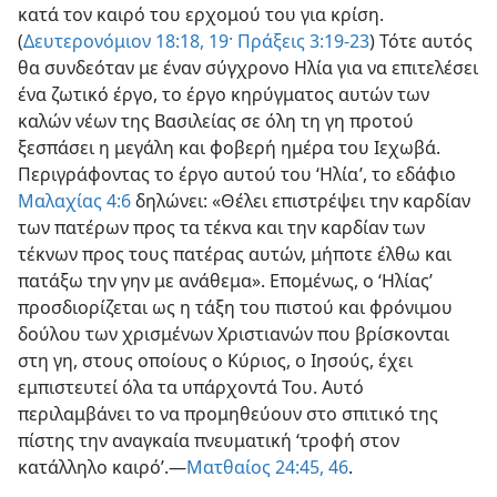
κατά τον καιρό του ερχομού του για κρίση.
(
Δευτερονόμιον 18:18, 19·
Πράξεις 3:19-23
) Τότε αυτός
θα συνδεόταν με έναν σύγχρονο Ηλία για να επιτελέσει
ένα ζωτικό έργο, το έργο κηρύγματος αυτών των
καλών νέων της Βασιλείας σε όλη τη γη προτού
ξεσπάσει η μεγάλη και φοβερή ημέρα του Ιεχωβά.
Περιγράφοντας το έργο αυτού του ‘Ηλία’, το εδάφιο
Μαλαχίας 4:6
δηλώνει: «Θέλει επιστρέψει την καρδίαν
των πατέρων προς τα τέκνα και την καρδίαν των
τέκνων προς τους πατέρας αυτών, μήποτε έλθω και
πατάξω την γην με ανάθεμα». Επομένως, ο ‘Ηλίας’
προσδιορίζεται ως η τάξη του πιστού και φρόνιμου
δούλου των χρισμένων Χριστιανών που βρίσκονται
στη γη, στους οποίους ο Κύριος, ο Ιησούς, έχει
εμπιστευτεί όλα τα υπάρχοντά Του. Αυτό
περιλαμβάνει το να προμηθεύουν στο σπιτικό της
πίστης την αναγκαία πνευματική ‘τροφή στον
κατάλληλο καιρό’.—
Ματθαίος 24:45, 46
.