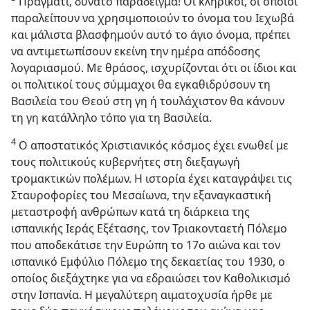
Πράγματι, δυνατό παράδειγμα! Οι κληρικοί, οι οποίοι
παραλείπουν να χρησιμοποιούν το όνομα του Ιεχωβά
και μάλιστα βλασφημούν αυτό το άγιο όνομα, πρέπει
να αντιμετωπίσουν εκείνη την ημέρα απόδοσης
λογαριασμού. Με θράσος, ισχυρίζονται ότι οι ίδιοι και
οι πολιτικοί τους σύμμαχοι θα εγκαθιδρύσουν τη
Βασιλεία του Θεού στη γη ή τουλάχιστον θα κάνουν
τη γη κατάλληλο τόπο για τη Βασιλεία.
4
Ο αποστατικός Χριστιανικός κόσμος έχει ενωθεί με
τους πολιτικούς κυβερνήτες στη διεξαγωγή
τρομακτικών πολέμων. Η ιστορία έχει καταγράψει τις
Σταυροφορίες του Μεσαίωνα, την εξαναγκαστική
μεταστροφή ανθρώπων κατά τη διάρκεια της
ισπανικής Ιεράς Εξέτασης, τον Τριακονταετή Πόλεμο
που αποδεκάτισε την Ευρώπη το 17ο αιώνα και τον
ισπανικό Εμφύλιο Πόλεμο της δεκαετίας του 1930, ο
οποίος διεξάχτηκε για να εδραιώσει τον Καθολικισμό
στην Ισπανία. Η μεγαλύτερη αιματοχυσία ήρθε με