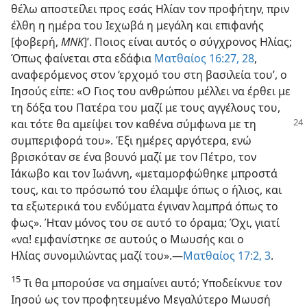
θέλω αποστείλει προς εσάς Ηλίαν τον προφήτην, πριν
έλθη η ημέρα του Ιεχωβά η μεγάλη και επιφανής
[φοβερή,
ΜΝΚ
]’. Ποιος είναι αυτός ο σύγχρονος Ηλίας;
Όπως φαίνεται στα εδάφια
Ματθαίος 16:27, 28
,
αναφερόμενος στον ‘ερχομό του στη βασιλεία του’, ο
Ιησούς είπε: «Ο Γιος του ανθρώπου μέλλει να έρθει με
τη δόξα του Πατέρα του μαζί με τους αγγέλους του,
και τότε θα αμείψει τον καθένα
σύμφωνα με τη
συμπεριφορά του». Έξι ημέρες αργότερα, ενώ
βρισκόταν σε ένα βουνό μαζί με τον Πέτρο, τον
Ιάκωβο και τον Ιωάννη, «μεταμορφώθηκε μπροστά
τους, και το πρόσωπό του έλαμψε όπως ο ήλιος, και
τα εξωτερικά του ενδύματα έγιναν λαμπρά όπως το
φως». Ήταν μόνος του σε αυτό το όραμα; Όχι, γιατί
«να! εμφανίστηκε σε αυτούς ο Μωυσής και ο
Ηλίας συνομιλώντας μαζί του».—
Ματθαίος 17:2, 3
.
15
Τι θα μπορούσε να σημαίνει αυτό; Υποδείκνυε τον
Ιησού ως τον προφητευμένο Μεγαλύτερο Μωυσή