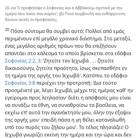
20. (α) Τι προφήτεψε ο Σοφονίας και ο Αββακούμ σχετικά με την
ημέρα που ‘καίει σαν καμίνι’; (β) Ποια συμβουλή και ενθάρρυνση
δίνουν αυτές οι προφητείες;
20
Πόσο σύντομα θα συμβεί αυτό; Πολλοί από εμάς
περιμένουν επί μεγάλο χρονικό διάστημα. Στο μεταξύ,
ένας μεγάλος αριθμός πράων που θα επιζήσουν
απαντάει στο κάλεσμα το οποίο βρίσκεται στα εδάφια
Σοφονίας 2:2, 3
: ‘Ζητείτε τον Ιεχωβά . . . ζητείτε
δικαιοσύνην, ζητείτε πραότητα, ίσως σκεπασθήτε εν
τη ημέρα της οργής του Ιεχωβά’. Κατόπιν, το εδάφιο
Σοφονίας 3:8
περιέχει την προτροπή: ‘Δια τούτο
προσμένετέ με, λέγει Ιεχωβά, μέχρι της ημέρας καθ’ ην
εγείρομαι προς λεηλασίαν· διότι η απόφασίς μου είναι
να συνάξω τα έθνη, να συναθροίσω τα βασίλεια, να
εκχέω επ’ αυτά την αγανάκτησίν μου, όλην την έξαψιν
της οργής μου· επειδή πάσα η γη θέλει καταναλωθή
υπό του πυρός του ζήλου μου’. Το τέλος πλησιάζει! Ο
Ιεχωβά γνωρίζει εκείνη την ημέρα και την ώρα και δεν