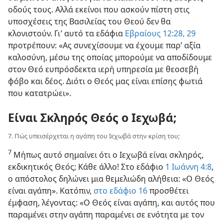
οδούς τους. Αλλά εκείνοι που ασκούν πίστη στις
υποσχέσεις της Βασιλείας του Θεού δεν θα
κλονιστούν. Γι’ αυτό τα εδάφια
Εβραίους 12:28, 29
προτρέπουν: «Ας συνεχίσουμε να έχουμε παρ’ αξία
καλοσύνη, μέσω της οποίας μπορούμε να αποδίδουμε
στον Θεό ευπρόσδεκτα ιερή υπηρεσία με θεοσεβή
φόβο και δέος. Διότι ο Θεός μας είναι επίσης φωτιά
που κατατρώει».
Είναι Σκληρός Θεός ο Ιεχωβά;
7. Πώς υπεισέρχεται η αγάπη του Ιεχωβά στην κρίση του;
7
Μήπως αυτό σημαίνει ότι ο Ιεχωβά είναι σκληρός,
εκδικητικός Θεός; Κάθε άλλο! Στο εδάφιο
1 Ιωάννη 4:8
,
ο απόστολος δηλώνει μια θεμελιώδη αλήθεια: «Ο Θεός
είναι αγάπη». Κατόπιν,
στο εδάφιο 16
προσθέτει
έμφαση, λέγοντας: «Ο Θεός είναι αγάπη, και αυτός που
παραμένει στην αγάπη παραμένει σε ενότητα με τον