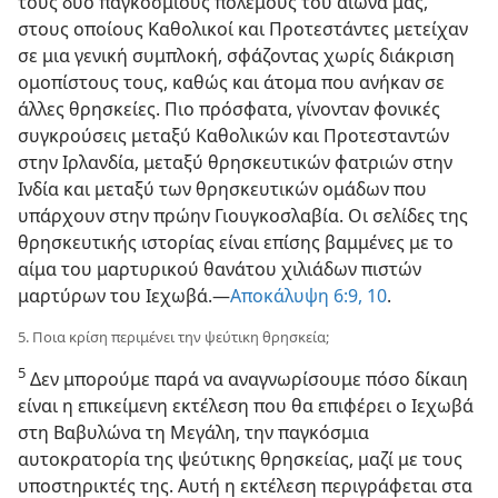
τους δύο παγκόσμιους πολέμους του αιώνα μας,
στους οποίους Καθολικοί και Προτεστάντες μετείχαν
σε μια γενική συμπλοκή, σφάζοντας χωρίς διάκριση
ομοπίστους τους, καθώς και άτομα που ανήκαν σε
άλλες θρησκείες. Πιο πρόσφατα, γίνονταν φονικές
συγκρούσεις μεταξύ Καθολικών και Προτεσταντών
στην Ιρλανδία, μεταξύ θρησκευτικών φατριών στην
Ινδία και μεταξύ των θρησκευτικών ομάδων που
υπάρχουν στην πρώην Γιουγκοσλαβία. Οι σελίδες της
θρησκευτικής ιστορίας είναι επίσης βαμμένες με το
αίμα του μαρτυρικού θανάτου χιλιάδων πιστών
μαρτύρων του Ιεχωβά.—
Αποκάλυψη 6:9, 10
.
5. Ποια κρίση περιμένει την ψεύτικη θρησκεία;
5
Δεν μπορούμε παρά να αναγνωρίσουμε πόσο δίκαιη
είναι η επικείμενη εκτέλεση που θα επιφέρει ο Ιεχωβά
στη Βαβυλώνα τη Μεγάλη, την παγκόσμια
αυτοκρατορία της ψεύτικης θρησκείας, μαζί με τους
υποστηρικτές της. Αυτή η εκτέλεση περιγράφεται στα