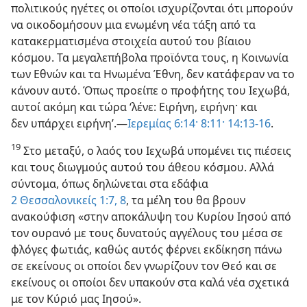
πολιτικούς ηγέτες οι οποίοι ισχυρίζονται ότι μπορούν
να οικοδομήσουν μια ενωμένη νέα τάξη από τα
κατακερματισμένα στοιχεία αυτού του βίαιου
κόσμου. Τα μεγαλεπήβολα προϊόντα τους, η Κοινωνία
των Εθνών και τα Ηνωμένα Έθνη, δεν κατάφεραν να το
κάνουν αυτό. Όπως προείπε ο προφήτης του Ιεχωβά,
αυτοί ακόμη και τώρα ‘λένε: Ειρήνη, ειρήνη· και
δεν υπάρχει ειρήνη’.—
Ιερεμίας 6:14·
8:11·
14:13-16
.
19
Στο μεταξύ, ο λαός του Ιεχωβά υπομένει τις πιέσεις
και τους διωγμούς αυτού του άθεου κόσμου. Αλλά
σύντομα, όπως δηλώνεται στα εδάφια
2 Θεσσαλονικείς 1:7, 8
, τα μέλη του θα βρουν
ανακούφιση «στην αποκάλυψη του Κυρίου Ιησού από
τον ουρανό με τους δυνατούς αγγέλους του μέσα σε
φλόγες φωτιάς, καθώς αυτός φέρνει εκδίκηση πάνω
σε εκείνους οι οποίοι δεν γνωρίζουν τον Θεό και σε
εκείνους οι οποίοι δεν υπακούν στα καλά νέα σχετικά
με τον Κύριό μας Ιησού».