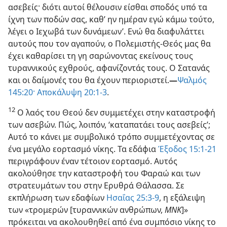
ασεβείς· διότι αυτοί θέλουσιν είσθαι σποδός υπό τα
ίχνη των ποδών σας, καθ’ ην ημέραν εγώ κάμω τούτο,
λέγει ο Ιεχωβά των δυνάμεων’. Ενώ θα διαφυλάττει
αυτούς που τον αγαπούν, ο Πολεμιστής-Θεός μας θα
έχει καθαρίσει τη γη σαρώνοντας εκείνους τους
τυραννικούς εχθρούς, αφανίζοντάς τους. Ο Σατανάς
και οι δαίμονές του θα έχουν περιοριστεί.
—
Ψαλμός
145:20·
Αποκάλυψη 20:1-3
.
12
Ο λαός του Θεού δεν συμμετέχει στην καταστροφή
των ασεβών. Πώς, λοιπόν, ‘καταπατάει τους ασεβείς’;
Αυτό το κάνει με συμβολικό τρόπο συμμετέχοντας σε
ένα μεγάλο εορτασμό νίκης. Τα εδάφια
Έξοδος 15:1-21
περιγράφουν έναν τέτοιον εορτασμό. Αυτός
ακολούθησε την καταστροφή του Φαραώ και των
στρατευμάτων του στην Ερυθρά Θάλασσα. Σε
εκπλήρωση των εδαφίων
Ησαΐας 25:3-9
, η εξάλειψη
των «τρομερών [τυραννικών ανθρώπων,
ΜΝΚ
]»
πρόκειται να ακολουθηθεί από ένα συμπόσιο νίκης το