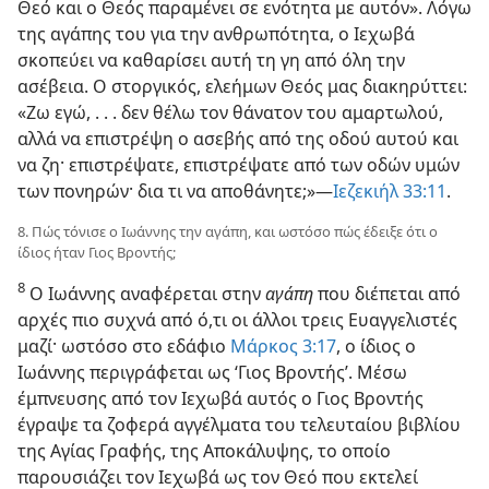
Θεό και ο Θεός παραμένει σε ενότητα με αυτόν». Λόγω
της αγάπης του για την ανθρωπότητα, ο Ιεχωβά
σκοπεύει να καθαρίσει αυτή τη γη από όλη την
ασέβεια. Ο στοργικός, ελεήμων Θεός μας διακηρύττει:
«Ζω εγώ, . . . δεν θέλω τον θάνατον του αμαρτωλού,
αλλά να επιστρέψη ο ασεβής από της οδού αυτού και
να ζη· επιστρέψατε, επιστρέψατε από των οδών υμών
των πονηρών· δια τι να αποθάνητε;»—
Ιεζεκιήλ 33:11
.
8. Πώς τόνισε ο Ιωάννης την αγάπη, και ωστόσο πώς έδειξε ότι ο
ίδιος ήταν Γιος Βροντής;
8
Ο Ιωάννης αναφέρεται στην
αγάπη
που διέπεται από
αρχές πιο συχνά από ό,τι οι άλλοι τρεις Ευαγγελιστές
μαζί· ωστόσο στο εδάφιο
Μάρκος 3:17
, ο ίδιος ο
Ιωάννης περιγράφεται ως ‘Γιος Βροντής’. Μέσω
έμπνευσης από τον Ιεχωβά αυτός ο Γιος Βροντής
έγραψε τα ζοφερά αγγέλματα του τελευταίου βιβλίου
της Αγίας Γραφής, της Αποκάλυψης, το οποίο
παρουσιάζει τον Ιεχωβά ως τον Θεό που εκτελεί