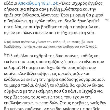
εδάφια
Αποκάλυψη 18:21,
24
: «Ένας ισχυρός άγγελος
σήκωσε μια πέτρα σαν μεγάλη μυλόπετρα και την
έριξε στη θάλασσα, λέγοντας: ‘Έτσι με ορμή θα ριχτεί
η Βαβυλώνα, η μεγάλη πόλη,
και δεν θα ξαναβρεθεί
ποτέ. Ναι, σε αυτήν βρέθηκε το αίμα προφητών και
αγίων και όλων εκείνων που σφάχτηκαν στη γη’».
6. (α) Ποιοι πρέπει να γίνουν σαν καλαμιά, και γιατί; (β) Ποια
διαβεβαίωση υπάρχει για εκείνους που φοβούνται τον Ιεχωβά;
6
Τελικά, όλοι οι εχθροί της δικαιοσύνης, καθώς και
εκείνοι που τους υποστηρίζουν, ‘πρέπει να γίνουν σαν
καλαμιά’. Η ημέρα του Ιεχωβά θα τους κάψει σαν
καμίνι. «Δεν θέλει αφήσει εις αυτούς ρίζαν και
κλάδον». Σε εκείνη την ημέρα απόδοσης λογαριασμού,
τα μικρά παιδιά, δηλαδή τα κλαδιά, θα κριθούν δίκαια
σύμφωνα με την εκτίμηση που θα κάνει ο Ιεχωβά για
τις ρίζες τους, τους γονείς τους, που έχουν την
επίβλεψη αυτών των παιδιών. Στους ασεβείς γονείς δεν
θα μείνουν απόγονοι για να διαιωνίσουν τις ασεβείς