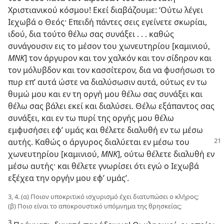
Χριστιανικού κόσμου! Εκεί διαβάζουμε: ‘Ούτω λέγει
Ιεχωβά ο Θεός· Επειδή πάντες σεις εγείνετε σκωρίαι,
ιδού, δια τούτο θέλω σας συνάξει . . . καθώς
συνάγουσιν εις το μέσον του χωνευτηρίου [καμινιού,
ΜΝΚ
] τον άργυρον και τον χαλκόν και τον σίδηρον και
τον μόλυβδον και τον κασσίτερον, δια να φυσήσωσι το
πυρ επ’ αυτά ώστε να διαλύσωσιν αυτά, ούτως εν τω
θυμώ μου και εν τη οργή μου θέλω σας συνάξει και
θέλω σας βάλει εκεί και διαλύσει. Θέλω εξάπαντος σας
συνάξει, και εν τω πυρί της οργής μου θέλω
εμφυσήσει εφ’ υμάς και θέλετε διαλυθή εν τω μέσω
αυτής. Καθώς
ο άργυρος διαλύεται εν μέσω του
χωνευτηρίου [καμινιού,
ΜΝΚ
], ούτω θέλετε διαλυθή εν
μέσω αυτής· και θέλετε γνωρίσει ότι εγώ ο Ιεχωβά
εξέχεα την οργήν μου εφ’ υμάς’.
3, 4. (α) Ποιον υποκριτικό ισχυρισμό έχει διατυπώσει ο κλήρος;
(β) Ποιο είναι το αποκρουστικό υπόμνημα της θρησκείας;
3