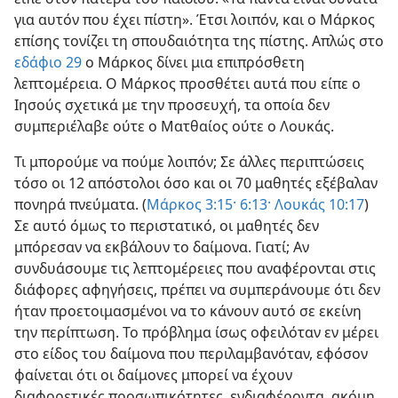
για αυτόν που έχει πίστη». Έτσι λοιπόν, και ο Μάρκος
επίσης τονίζει τη σπουδαιότητα της πίστης. Απλώς στο
εδάφιο 29
ο Μάρκος δίνει μια επιπρόσθετη
λεπτομέρεια. Ο Μάρκος προσθέτει αυτά που είπε ο
Ιησούς σχετικά με την προσευχή, τα οποία δεν
συμπεριέλαβε ούτε ο Ματθαίος ούτε ο Λουκάς.
Τι μπορούμε να πούμε λοιπόν; Σε άλλες περιπτώσεις
τόσο οι 12 απόστολοι όσο και οι 70 μαθητές εξέβαλαν
πονηρά πνεύματα. (
Μάρκος 3:15·
6:13·
Λουκάς 10:17
)
Σε αυτό όμως το περιστατικό, οι μαθητές δεν
μπόρεσαν να εκβάλουν το δαίμονα. Γιατί; Αν
συνδυάσουμε τις λεπτομέρειες που αναφέρονται στις
διάφορες αφηγήσεις, πρέπει να συμπεράνουμε ότι δεν
ήταν προετοιμασμένοι να το κάνουν αυτό σε εκείνη
την περίπτωση. Το πρόβλημα ίσως οφειλόταν εν μέρει
στο είδος του δαίμονα που περιλαμβανόταν, εφόσον
φαίνεται ότι οι δαίμονες μπορεί να έχουν
διαφορετικές προσωπικότητες, ενδιαφέροντα, ακόμη