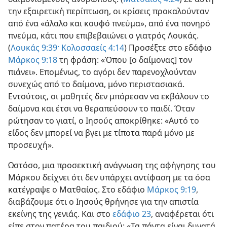
την εξαιρετική περίπτωση, οι κρίσεις προκαλούνταν
από ένα «άλαλο και κουφό πνεύμα», από ένα πονηρό
πνεύμα, κάτι που επιβεβαιώνει ο γιατρός Λουκάς.
(
Λουκάς 9:39·
Κολοσσαείς 4:14
) Προσέξτε στο εδάφιο
Μάρκος 9:18
τη φράση: «Όπου [ο δαίμονας] τον
πιάνει». Επομένως, το αγόρι δεν παρενοχλούνταν
συνεχώς από το δαίμονα, μόνο περιστασιακά.
Εντούτοις, οι μαθητές δεν μπόρεσαν να εκβάλουν το
δαίμονα και έτσι να θεραπεύσουν το παιδί. Όταν
ρώτησαν το γιατί, ο Ιησούς αποκρίθηκε: «Αυτό το
είδος δεν μπορεί να βγει με τίποτα παρά μόνο με
προσευχή».
Ωστόσο, μια προσεκτική ανάγνωση της αφήγησης του
Μάρκου δείχνει ότι δεν υπάρχει αντίφαση με τα όσα
κατέγραψε ο Ματθαίος. Στο εδάφιο
Μάρκος 9:19
,
διαβάζουμε ότι ο Ιησούς θρήνησε για την απιστία
εκείνης της γενιάς. Και στο
εδάφιο 23
, αναφέρεται ότι
είπε στον πατέρα του παιδιού: «Τα πάντα είναι δυνατά