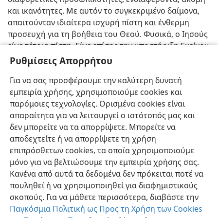
και ικανότητες. Με αυτόν το συγκεκριμένο δαίμονα,
απαιτούνταν ιδιαίτερα ισχυρή πίστη και ένθερμη
προσευχή για τη βοήθεια του Θεού. Φυσικά, ο Ιησούς
είχε τέτοια πίστη. Είχε επίσης την υποστήριξη Εκείνου
που ακούει προσευχή, του Πατέρα του. (
Ψαλμός 65:2
)
Ρυθμίσεις Απορρήτου
Ο Ιησούς, όχι μόνο μπορούσε να γιατρέψει το
Για να σας προσφέρουμε την καλύτερη δυνατή
ταλαιπωρημένο αγόρι εκβάλλοντας το δαίμονα, αλλά
εμπειρία χρήσης, χρησιμοποιούμε cookies και
το έκανε κιόλας.
παρόμοιες τεχνολογίες. Ορισμένα cookies είναι
απαραίτητα για να λειτουργεί ο ιστότοπός μας και
δεν μπορείτε να τα απορρίψετε. Μπορείτε να
αποδεχτείτε ή να απορρίψετε τη χρήση
επιπρόσθετων cookies, τα οποία χρησιμοποιούμε
Ελληνική
Κοινή Χρήση
Προτιμήσεις
μόνο για να βελτιώσουμε την εμπειρία χρήσης σας.
Copyright
© 2026 Watch Tower Bible and Tract Society of Pennsylvania
Κανένα από αυτά τα δεδομένα δεν πρόκειται ποτέ να
Όροι Χρήσης
Πολιτική Απορρήτου
Ρυθμίσεις Απορρήτου
Σύνδεση
JW.ORG
πουληθεί ή να χρησιμοποιηθεί για διαφημιστικούς
σκοπούς. Για να μάθετε περισσότερα, διαβάστε την
Παγκόσμια Πολιτική ως Προς τη Χρήση των Cookies