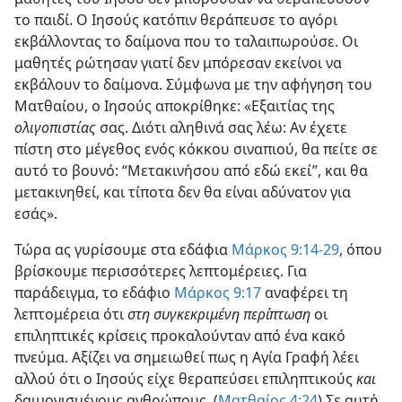
το παιδί. Ο Ιησούς κατόπιν θεράπευσε το αγόρι
εκβάλλοντας το δαίμονα που το ταλαιπωρούσε. Οι
μαθητές ρώτησαν γιατί δεν μπόρεσαν εκείνοι να
εκβάλουν το δαίμονα. Σύμφωνα με την αφήγηση του
Ματθαίου, ο Ιησούς αποκρίθηκε: «Εξαιτίας της
ολιγοπιστίας
σας. Διότι αληθινά σας λέω: Αν έχετε
πίστη στο μέγεθος ενός κόκκου σιναπιού, θα πείτε σε
αυτό το βουνό: “Μετακινήσου από εδώ εκεί”, και θα
μετακινηθεί, και τίποτα δεν θα είναι αδύνατον για
εσάς».
Τώρα ας γυρίσουμε στα εδάφια
Μάρκος 9:14-29
, όπου
βρίσκουμε περισσότερες λεπτομέρειες. Για
παράδειγμα, το εδάφιο
Μάρκος 9:17
αναφέρει τη
λεπτομέρεια ότι
στη συγκεκριμένη περίπτωση
οι
επιληπτικές κρίσεις προκαλούνταν από ένα κακό
πνεύμα. Αξίζει να σημειωθεί πως η Αγία Γραφή λέει
αλλού ότι ο Ιησούς είχε θεραπεύσει επιληπτικούς
και
δαιμονισμένους ανθρώπους. (
Ματθαίος 4:24
) Σε αυτή