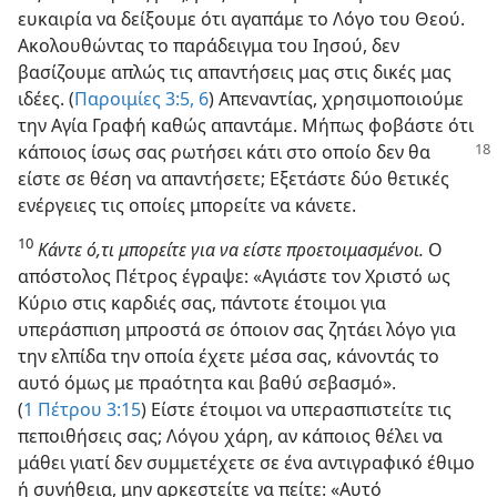
ευκαιρία να δείξουμε ότι αγαπάμε το Λόγο του Θεού.
Ακολουθώντας το παράδειγμα του Ιησού, δεν
βασίζουμε απλώς τις απαντήσεις μας στις δικές μας
ιδέες. (
Παροιμίες 3:5, 6
) Απεναντίας, χρησιμοποιούμε
την Αγία Γραφή καθώς απαντάμε. Μήπως φοβάστε ότι
κάποιος ίσως σας ρωτήσει
κάτι στο οποίο δεν θα
είστε σε θέση να απαντήσετε; Εξετάστε δύο θετικές
ενέργειες τις οποίες μπορείτε να κάνετε.
10
Κάντε ό,τι μπορείτε για να είστε προετοιμασμένοι.
Ο
απόστολος Πέτρος έγραψε: «Αγιάστε τον Χριστό ως
Κύριο στις καρδιές σας, πάντοτε έτοιμοι για
υπεράσπιση μπροστά σε όποιον σας ζητάει λόγο για
την ελπίδα την οποία έχετε μέσα σας, κάνοντάς το
αυτό όμως με πραότητα και βαθύ σεβασμό».
(
1 Πέτρου 3:15
) Είστε έτοιμοι να υπερασπιστείτε τις
πεποιθήσεις σας; Λόγου χάρη, αν κάποιος θέλει να
μάθει γιατί δεν συμμετέχετε σε ένα αντιγραφικό έθιμο
ή συνήθεια, μην αρκεστείτε να πείτε: «Αυτό