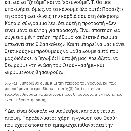
και για να “ζητάμε” και να “ερευνούμε”. Τι θα μας
υποκινήσει, όμως, να τα κάνουμε όλα αυτά; Προσέξτε
τη φράση «να κλίνεις την καρδιά σου στη διάκριση».
Κάποιο σύγγραμμα λέει ότι αυτή η προτροπή «δεν
είναι μόνο έκκληση για προσοχή. Είναι απαίτηση για
συγκεκριμένη στάση: πρόθυμο και δεκτικό πνεύμα
απέναντι στις διδασκαλίες». Και τι μπορεί να μας κάνει
δεκτικούς και πρόθυμους να μαθαίνουμε αυτά που
μας διδάσκει ο Ιεχωβά; Η άποψή μας. Χρειάζεται να
θεωρούμε «τη γνώση του Θεού» «ασήμι» και
«κρυμμένους θησαυρούς».
5, 6. (α) Τι μπορεί να συμβεί με την πάροδο του χρόνου, και πώς
μπορούμε να το εμποδίσουμε αυτό; (β) Γιατί πρέπει να
εξακολουθήσουμε να αυξάνουμε τους θησαυρούς της γνώσης που
έχουμε βρει στη Γραφή;
5
Δεν είναι δύσκολο να υιοθετήσει κάποιος τέτοια
άποψη. Παραδείγματος χάρη, η «γνώση του Θεού»
που έχετε αποκτήσει εμπεριέχει πιθανότατα την