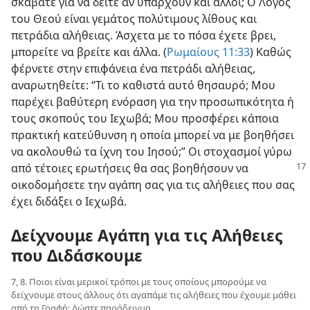
σκάβατε για να δείτε αν υπάρχουν και άλλοι; Ο Λόγος
του Θεού είναι γεμάτος πολύτιμους λίθους και
πετράδια αλήθειας. Άσχετα με το πόσα έχετε βρει,
μπορείτε να βρείτε και άλλα. (
Ρωμαίους 11:33
) Καθώς
φέρνετε στην επιφάνεια ένα πετράδι αλήθειας,
αναρωτηθείτε: “Τι το καθιστά αυτό θησαυρό; Μου
παρέχει βαθύτερη ενόραση για την προσωπικότητα ή
τους σκοπούς του Ιεχωβά; Μου προσφέρει κάποια
πρακτική κατεύθυνση η οποία μπορεί να με βοηθήσει
να ακολουθώ τα ίχνη του Ιησού;” Οι στοχασμοί γύρω
από τέτοιες ερωτήσεις θα σας βοηθήσουν
να
οικοδομήσετε την αγάπη σας για τις αλήθειες που σας
έχει διδάξει ο Ιεχωβά.
Δείχνουμε Αγάπη για τις Αλήθειες
που Διδάσκουμε
7, 8. Ποιοι είναι μερικοί τρόποι με τους οποίους μπορούμε να
δείχνουμε στους άλλους ότι αγαπάμε τις αλήθειες που έχουμε μάθει
από τη Γραφή; Δώστε παράδειγμα.