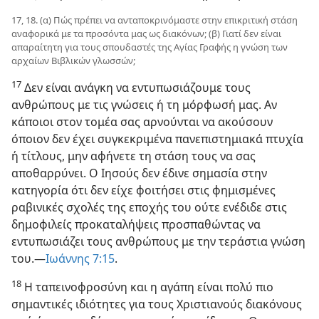
17, 18. (α) Πώς πρέπει να ανταποκρινόμαστε στην επικριτική στάση
αναφορικά με τα προσόντα μας ως διακόνων; (β) Γιατί δεν είναι
απαραίτητη για τους σπουδαστές της Αγίας Γραφής η γνώση των
αρχαίων Βιβλικών γλωσσών;
17
Δεν είναι ανάγκη να εντυπωσιάζουμε τους
ανθρώπους με τις γνώσεις ή τη μόρφωσή μας. Αν
κάποιοι στον τομέα σας αρνούνται να ακούσουν
όποιον δεν έχει συγκεκριμένα πανεπιστημιακά πτυχία
ή τίτλους, μην αφήνετε τη στάση τους να σας
αποθαρρύνει. Ο Ιησούς δεν έδινε σημασία στην
κατηγορία ότι δεν είχε φοιτήσει στις φημισμένες
ραβινικές σχολές της εποχής του ούτε ενέδιδε στις
δημοφιλείς προκαταλήψεις προσπαθώντας να
εντυπωσιάζει τους ανθρώπους με την τεράστια γνώση
του.​—
Ιωάννης 7:15
.
18
Η ταπεινοφροσύνη και η αγάπη είναι πολύ πιο
σημαντικές ιδιότητες για τους Χριστιανούς διακόνους