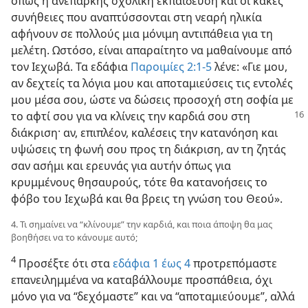
όπως η ανεπαρκής σχολική εκπαίδευση και οι κακές
συνήθειες που αναπτύσσονται στη νεαρή ηλικία
αφήνουν σε πολλούς μια μόνιμη αντιπάθεια για τη
μελέτη. Ωστόσο, είναι απαραίτητο να μαθαίνουμε από
τον Ιεχωβά. Τα εδάφια
Παροιμίες 2:1-5
λένε: «Γιε μου,
αν δεχτείς τα λόγια μου και αποταμιεύσεις τις εντολές
μου μέσα σου, ώστε να δώσεις προσοχή στη σοφία με
το αφτί σου για
να κλίνεις την καρδιά σου στη
διάκριση· αν, επιπλέον, καλέσεις την κατανόηση και
υψώσεις τη φωνή σου προς τη διάκριση, αν τη ζητάς
σαν ασήμι και ερευνάς για αυτήν όπως για
κρυμμένους θησαυρούς, τότε θα κατανοήσεις το
φόβο του Ιεχωβά και θα βρεις τη γνώση του Θεού».
4. Τι σημαίνει να “κλίνουμε” την καρδιά, και ποια άποψη θα μας
βοηθήσει να το κάνουμε αυτό;
4
Προσέξτε ότι στα
εδάφια 1 έως 4
προτρεπόμαστε
επανειλημμένα να καταβάλλουμε προσπάθεια, όχι
μόνο για να “δεχόμαστε” και να “αποταμιεύουμε”, αλλά