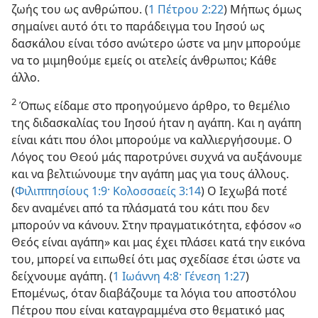
ζωής του ως ανθρώπου. (
1 Πέτρου 2:22
) Μήπως όμως
σημαίνει αυτό ότι το παράδειγμα του Ιησού ως
δασκάλου είναι τόσο ανώτερο ώστε να μην μπορούμε
να το μιμηθούμε εμείς οι ατελείς άνθρωποι; Κάθε
άλλο.
2
Όπως είδαμε στο προηγούμενο άρθρο, το θεμέλιο
της διδασκαλίας του Ιησού ήταν η αγάπη. Και η αγάπη
είναι κάτι που όλοι μπορούμε να καλλιεργήσουμε. Ο
Λόγος του Θεού μάς παροτρύνει συχνά να αυξάνουμε
και να βελτιώνουμε την αγάπη μας για τους άλλους.
(
Φιλιππησίους 1:9·
Κολοσσαείς 3:14
) Ο Ιεχωβά ποτέ
δεν αναμένει από τα πλάσματά του κάτι που δεν
μπορούν να κάνουν. Στην πραγματικότητα, εφόσον «ο
Θεός είναι αγάπη» και μας έχει πλάσει κατά την εικόνα
του, μπορεί να ειπωθεί ότι μας σχεδίασε έτσι ώστε να
δείχνουμε αγάπη. (
1 Ιωάννη 4:8·
Γένεση 1:27
)
Επομένως, όταν διαβάζουμε τα λόγια του αποστόλου
Πέτρου που είναι καταγραμμένα στο θεματικό μας