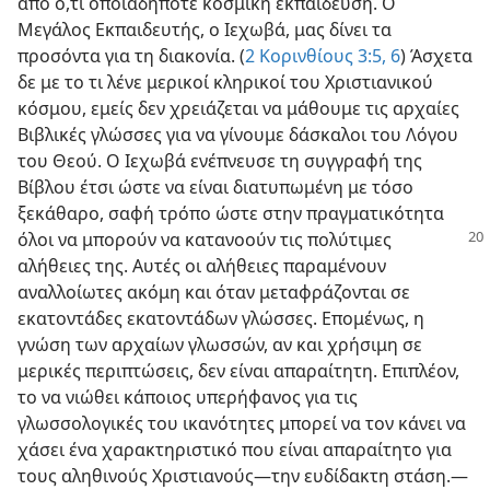
από ό,τι οποιαδήποτε κοσμική εκπαίδευση. Ο
Μεγάλος Εκπαιδευτής, ο Ιεχωβά, μας δίνει τα
προσόντα για τη διακονία. (
2 Κορινθίους 3:5, 6
) Άσχετα
δε με το τι λένε μερικοί κληρικοί του Χριστιανικού
κόσμου, εμείς δεν χρειάζεται να μάθουμε τις αρχαίες
Βιβλικές γλώσσες για να γίνουμε δάσκαλοι του Λόγου
του Θεού. Ο Ιεχωβά ενέπνευσε τη συγγραφή της
Βίβλου έτσι ώστε να είναι διατυπωμένη με τόσο
ξεκάθαρο, σαφή τρόπο ώστε στην πραγματικότητα
όλοι να μπορούν
να κατανοούν τις πολύτιμες
αλήθειες της. Αυτές οι αλήθειες παραμένουν
αναλλοίωτες ακόμη και όταν μεταφράζονται σε
εκατοντάδες εκατοντάδων γλώσσες. Επομένως, η
γνώση των αρχαίων γλωσσών, αν και χρήσιμη σε
μερικές περιπτώσεις, δεν είναι απαραίτητη. Επιπλέον,
το να νιώθει κάποιος υπερήφανος για τις
γλωσσολογικές του ικανότητες μπορεί να τον κάνει να
χάσει ένα χαρακτηριστικό που είναι απαραίτητο για
τους αληθινούς Χριστιανούς​—την ευδίδακτη στάση.​—