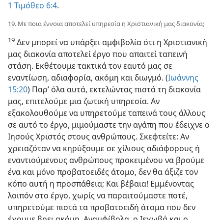
1 Τιμόθεο 6:4
.
19. Με ποια έννοια αποτελεί υπηρεσία η Χριστιανική μας διακονία;
19
Δεν μπορεί να υπάρξει αμφιβολία ότι η Χριστιανική
μας διακονία αποτελεί έργο που απαιτεί ταπεινή
στάση. Εκθέτουμε τακτικά τον εαυτό μας σε
εναντίωση, αδιαφορία, ακόμη και διωγμό. (
Ιωάννης
15:20
) Παρ’ όλα αυτά, εκτελώντας πιστά τη διακονία
μας, επιτελούμε μια ζωτική υπηρεσία. Αν
εξακολουθούμε να υπηρετούμε ταπεινά τους άλλους
σε αυτό το έργο, μιμούμαστε την αγάπη που έδειχνε ο
Ιησούς Χριστός στους ανθρώπους. Σκεφτείτε: Αν
χρειαζόταν να κηρύξουμε σε χίλιους αδιάφορους ή
εναντιούμενους ανθρώπους προκειμένου να βρούμε
ένα και μόνο προβατοειδές άτομο, δεν θα άξιζε τον
κόπο αυτή η προσπάθεια; Και βέβαια! Εμμένοντας
λοιπόν στο έργο, χωρίς να παραιτούμαστε ποτέ,
υπηρετούμε πιστά τα προβατοειδή άτομα που δεν
έχουμε βρει ακόμη. Αναμφίβολα, ο Ιεχωβά και ο