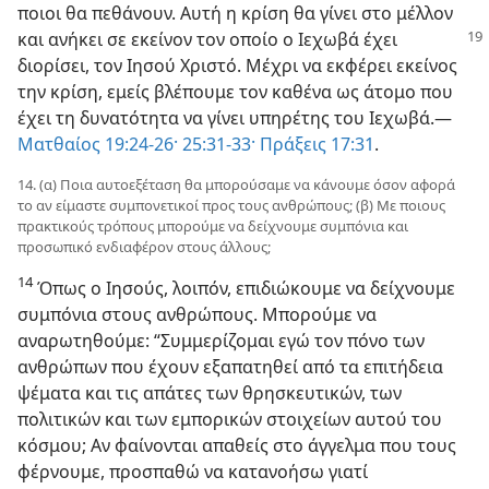
ποιοι θα πεθάνουν. Αυτή η κρίση θα γίνει στο μέλλον
και ανήκει σε εκείνον τον οποίο
ο Ιεχωβά έχει
διορίσει, τον Ιησού Χριστό. Μέχρι να εκφέρει εκείνος
την κρίση, εμείς βλέπουμε τον καθένα ως άτομο που
έχει τη δυνατότητα να γίνει υπηρέτης του Ιεχωβά.​—
Ματθαίος 19:24-26·
25:31-33·
Πράξεις 17:31
.
14. (α) Ποια αυτοεξέταση θα μπορούσαμε να κάνουμε όσον αφορά
το αν είμαστε συμπονετικοί προς τους ανθρώπους; (β) Με ποιους
πρακτικούς τρόπους μπορούμε να δείχνουμε συμπόνια και
προσωπικό ενδιαφέρον στους άλλους;
14
Όπως ο Ιησούς, λοιπόν, επιδιώκουμε να δείχνουμε
συμπόνια στους ανθρώπους. Μπορούμε να
αναρωτηθούμε: “Συμμερίζομαι εγώ τον πόνο των
ανθρώπων που έχουν εξαπατηθεί από τα επιτήδεια
ψέματα και τις απάτες των θρησκευτικών, των
πολιτικών και των εμπορικών στοιχείων αυτού του
κόσμου; Αν φαίνονται απαθείς στο άγγελμα που τους
φέρνουμε, προσπαθώ να κατανοήσω γιατί