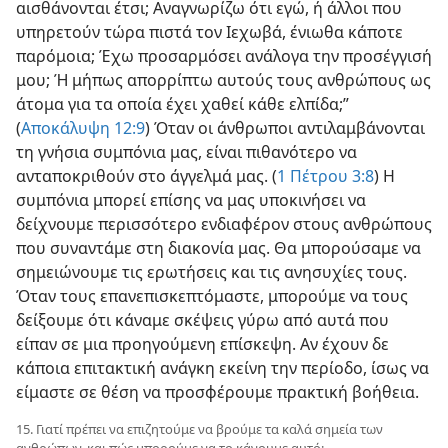
αισθάνονται έτσι; Αναγνωρίζω ότι εγώ, ή άλλοι που
υπηρετούν τώρα πιστά τον Ιεχωβά, ένιωθα κάποτε
παρόμοια; Έχω προσαρμόσει ανάλογα την προσέγγισή
μου; Ή μήπως απορρίπτω αυτούς τους ανθρώπους ως
άτομα για τα οποία έχει χαθεί κάθε ελπίδα;”
(
Αποκάλυψη 12:9
) Όταν οι άνθρωποι αντιλαμβάνονται
τη γνήσια συμπόνια μας, είναι πιθανότερο να
ανταποκριθούν στο άγγελμά μας. (
1 Πέτρου 3:8
) Η
συμπόνια μπορεί επίσης να μας υποκινήσει να
δείχνουμε περισσότερο ενδιαφέρον στους ανθρώπους
που συναντάμε στη διακονία μας. Θα μπορούσαμε να
σημειώνουμε τις ερωτήσεις και τις ανησυχίες τους.
Όταν τους επανεπισκεπτόμαστε, μπορούμε να τους
δείξουμε ότι κάναμε σκέψεις γύρω από αυτά που
είπαν σε μια προηγούμενη επίσκεψη. Αν έχουν δε
κάποια επιτακτική ανάγκη εκείνη την περίοδο, ίσως να
είμαστε σε θέση να προσφέρουμε πρακτική βοήθεια.
15. Γιατί πρέπει να επιζητούμε να βρούμε τα καλά σημεία των
ανθρώπων, και πώς μπορούμε να το κάνουμε αυτό;