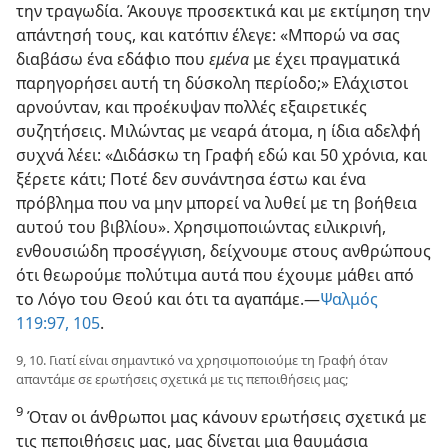
την τραγωδία. Άκουγε προσεκτικά και με εκτίμηση την
απάντησή τους, και κατόπιν έλεγε: «Μπορώ να σας
διαβάσω ένα εδάφιο που
εμένα
με έχει πραγματικά
παρηγορήσει αυτή τη δύσκολη περίοδο;» Ελάχιστοι
αρνούνταν, και προέκυψαν πολλές εξαιρετικές
συζητήσεις. Μιλώντας με νεαρά άτομα, η ίδια αδελφή
συχνά λέει: «Διδάσκω τη Γραφή εδώ και 50 χρόνια, και
ξέρετε κάτι; Ποτέ δεν συνάντησα έστω και ένα
πρόβλημα που να μην μπορεί να λυθεί με τη βοήθεια
αυτού του βιβλίου». Χρησιμοποιώντας ειλικρινή,
ενθουσιώδη προσέγγιση, δείχνουμε στους ανθρώπους
ότι θεωρούμε πολύτιμα αυτά που έχουμε μάθει από
το Λόγο του Θεού και ότι τα αγαπάμε.​—
Ψαλμός
119:97,
105
.
9, 10. Γιατί είναι σημαντικό να χρησιμοποιούμε τη Γραφή όταν
απαντάμε σε ερωτήσεις σχετικά με τις πεποιθήσεις μας;
9
Όταν οι άνθρωποι μας κάνουν ερωτήσεις σχετικά με
τις πεποιθήσεις μας, μας δίνεται μια θαυμάσια