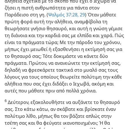
αλήθεια σχετικά με το σκοπό που έχει ο Ιεχωβά να
ζήσει η πιστή ανθρωπότητα για πάντα στον
Παράδεισο στη γη. (
Ψαλμός 37:28, 29
) Όταν μάθατε
πρώτη φορά αυτή την αλήθεια, αναμφίβολα τη
θεωρήσατε γνήσιο θησαυρό, και αυτή η γνώση γέμισε
τη διάνοια και την καρδιά σας με ελπίδα και χαρά. Πώς
είναι τα πράγματα τώρα; Με την πάροδο του χρόνου,
μήπως έχει μειωθεί ή εξασθενήσει η εκτίμησή σας για
το θησαυρό σας; Τότε δοκιμάστε να κάνετε δύο
πράγματα. Πρώτον, να ανανεώνετε την εκτίμησή σας,
δηλαδή να φρεσκάρετε τακτικά στο μυαλό σας τους
λόγους για τους οποίους θεωρείτε πολύτιμη την κάθε
αλήθεια που σας έχει διδάξει ο Ιεχωβά, ακόμη και
αυτές που μάθατε πριν από πολλά χρόνια.
6
Δεύτερον, εξακολουθήστε να αυξάνετε το θησαυρό
σας. Στο κάτω κάτω, αν σκάβατε και βρίσκατε έναν
πολύτιμο λίθο, μήπως θα τον βάζατε απλώς στην
τσέπη σας και θα φεύγατε ικανοποιημένοι; Ή θα