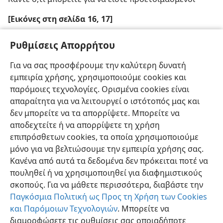
[Εικόνες στη σελίδα 16, 17]
Αν θεωρείτε θησαυρό «τη γνώση του Θεού», μπορείτε
Ρυθμίσεις Απορρήτου
να χρησιμοποιείτε τη Γραφή αποτελεσματικά
Για να σας προσφέρουμε την καλύτερη δυνατή
[Εικόνα στη σελίδα 18]
εμπειρία χρήσης, χρησιμοποιούμε cookies και
παρόμοιες τεχνολογίες. Ορισμένα cookies είναι
Δείχνουμε αγάπη για τους ανθρώπους μεταδίδοντάς
απαραίτητα για να λειτουργεί ο ιστότοπός μας και
τους τα καλά νέα
δεν μπορείτε να τα απορρίψετε. Μπορείτε να
αποδεχτείτε ή να απορρίψετε τη χρήση
επιπρόσθετων cookies, τα οποία χρησιμοποιούμε
μόνο για να βελτιώσουμε την εμπειρία χρήσης σας.
Κανένα από αυτά τα δεδομένα δεν πρόκειται ποτέ να
πουληθεί ή να χρησιμοποιηθεί για διαφημιστικούς
σκοπούς. Για να μάθετε περισσότερα, διαβάστε την
Παγκόσμια Πολιτική ως Προς τη Χρήση των Cookies
και Παρόμοιων Τεχνολογιών
. Μπορείτε να
διαμορφώσετε τις ρυθμίσεις σας οποιαδήποτε