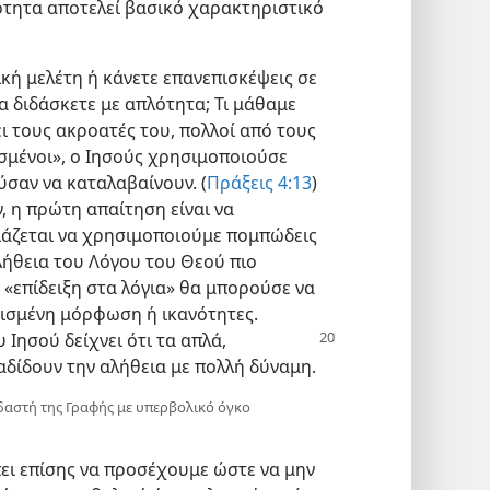
ότητα αποτελεί βασικό χαρακτηριστικό
κή μελέτη ή κάνετε επανεπισκέψεις σε
α διδάσκετε με απλότητα; Τι μάθαμε
ει τους ακροατές του, πολλοί από τους
σμένοι», ο Ιησούς χρησιμοποιούσε
ύσαν να καταλαβαίνουν. (
Πράξεις 4:13
)
, η πρώτη απαίτηση είναι να
ειάζεται να χρησιμοποιούμε πομπώδεις
αλήθεια του Λόγου του Θεού πιο
ς «επίδειξη στα λόγια» θα μπορούσε να
ρισμένη μόρφωση ή ικανότητες.
υ Ιησού δείχνει ότι τα απλά,
αδίδουν την αλήθεια με πολλή δύναμη.
δαστή της Γραφής με υπερβολικό όγκο
πει επίσης να προσέχουμε ώστε να μην