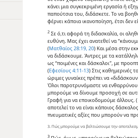
κάνει μια συγκεκριμένη εργασία ή εξηγε
παπούτσια του, διδάσκετε. Το να βοηθ
φέρνει κάποια ικανοποίηση, έτσι δεν εί
2
Σε ό,τι αφορά τη διδασκαλία, οι αληθ
ευθύνη. Μας έχει ανατεθεί να “κάνουμε 
(
Ματθαίος 28:19, 20
) Και μέσα στην εκ
να διδάσκουμε. Άντρες με τα κατάλλη
ως “ποιμένες και δάσκαλοι”, με προοπ
(
Εφεσίους 4:11-13
) Στις καθημερινές τ
ώριμες γυναίκες πρέπει να «διδάσκουν 
Όλοι παροτρυνόμαστε να ενθαρρύνουμ
μπορούμε να δίνουμε προσοχή σε αυτ
Γραφή για να εποικοδομούμε άλλους. (
αποτελεί το να είναι κάποιος δάσκαλο
πνευματικές αξίες που μπορούν να π
3. Πώς μπορούμε να βελτιώσουμε την αποτελεσμ
3
Πώς, όμως, μπορούμε να βελτιώσουμ