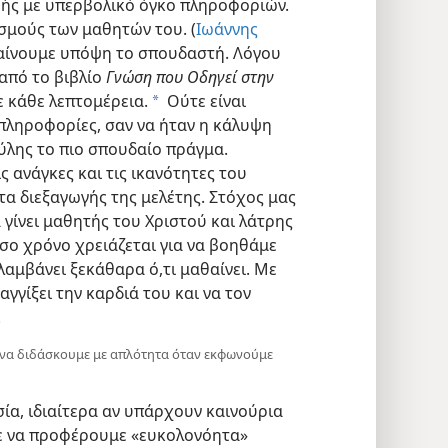
ής με υπερβολικό όγκο πληροφοριών.
σμούς των μαθητών του. (
Ιωάννης
λαβαίνουμε υπόψη το σπουδαστή. Λόγου
από το βιβλίο
Γνώση που Οδηγεί στην
ε κάθε λεπτομέρεια.
Ούτε είναι
a
 πληροφορίες, σαν να ήταν η κάλυψη
ύλης το πιο σπουδαίο πράγμα.
ς ανάγκες και τις ικανότητες του
α διεξαγωγής της μελέτης. Στόχος μας
γίνει μαθητής του Χριστού και λάτρης
σο χρόνο χρειάζεται για να βοηθάμε
αμβάνει ξεκάθαρα ό,τι μαθαίνει. Με
αγγίξει την καρδιά του και να τον
.
 να διδάσκουμε με απλότητα όταν εκφωνούμε
ία, ιδιαίτερα αν υπάρχουν καινούρια
ε να προφέρουμε «ευκολονόητα»