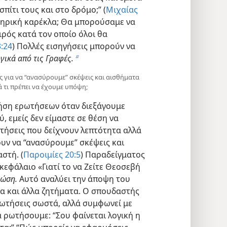
πίτι τους και στο δρόμο;” (
Μιχαίας
πηρική καρέκλα; Θα μπορούσαμε να
ρός κατά τον οποίο όλοι θα
:24
) Πολλές εισηγήσεις μπορούν να
γικά από τις Γραφές.
b
 για να “ανασύρουμε” σκέψεις και αισθήματα
 τι πρέπει να έχουμε υπόψη;
ήση ερωτήσεων όταν διεξάγουμε
ύ, εμείς δεν είμαστε σε θέση να
ωτήσεις που δείχνουν λεπτότητα αλλά
υν να “ανασύρουμε” σκέψεις και
στή. (
Παροιμίες 20:5
) Παραδείγματος
κεφάλαιο «Γιατί το να Ζείτε Θεοσεβή
νώση.
Αυτό αναλύει την άποψη του
ία και άλλα ζητήματα. Ο σπουδαστής
ρωτήσεις σωστά, αλλά συμφωνεί με
 ρωτήσουμε: “Σου φαίνεται λογική η