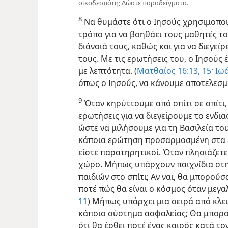
οικοδεσπότη; Δώστε παραδείγματα.
8
Να θυμάστε ότι ο Ιησούς χρησιμοποι
τρόπο για να βοηθάει τους μαθητές τ
διάνοιά τους, καθώς και για να διεγεί
τους. Με τις ερωτήσεις του, ο Ιησούς 
με λεπτότητα. (
Ματθαίος 16:13,
15·
Ιωά
όπως ο Ιησούς, να κάνουμε αποτελεσ
9
Όταν κηρύττουμε από σπίτι σε σπίτι
ερωτήσεις για να διεγείρουμε το ενδι
ώστε να μιλήσουμε για τη Βασιλεία τ
κάποια ερώτηση προσαρμοσμένη στα 
είστε παρατηρητικοί. Όταν πλησιάζετε 
χώρο. Μήπως υπάρχουν παιχνίδια στη
παιδιών στο σπίτι; Αν ναι, θα μπορού
ποτέ πώς θα είναι ο κόσμος όταν μεγαλ
11
) Μήπως υπάρχει μια σειρά από κλε
κάποιο σύστημα ασφαλείας; Θα μπορ
ότι θα έρθει ποτέ ένας καιρός κατά τ