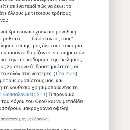
ίτε σε ένα παιδί πώς να δένει τα
άτε άλλους με τέτοιους τρόπους
ναι;
ινοί Χριστιανοί έχουν μια μοναδική
μαθητές . . . , διδάσκοντάς τους”.
κλησία, επίσης, μας δίνεται η ευκαιρία
λα προσόντα διορίζονται να υπηρετούν
τική την εποικοδόμηση της εκκλησίας.
ους Χριστιανικές δραστηριότητες, οι
το καλό» στις νεότερες. (
Τίτο 2:3-5
)
ε τους ομοπίστους μας, και
ή τη νουθεσία χρησιμοποιώντας τη
1 Θεσσαλονικείς 5:11
) Τι προνόμιο
ς του Λόγου του Θεού και να μεταδίδει
ροσφέρουν μακροχρόνια οφέλη!
ατικότητά μας ως δάσκαλοι;
ε την αποτελεσματικότητά μας ως