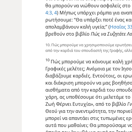
θα μπορούν να νιώθουν ασφαλείς στο σ
4:3, 4
) Μήπως υπάρχει ράμπα για ανα
ρωτήσουμε: “Θα υπάρξει ποτέ ένας και
απολαμβάνουν καλή υγεία;” (
Ησαΐας 33
βρεθούν στο βιβλίο
Πώς να Συζητάτε Λο
10. Πώς μπορούμε να χρησιμοποιούμε ερωτήσεις
από την καρδιά του σπουδαστή της Γραφής, αλλά
10
Πώς μπορούμε να κάνουμε καλή χρ
Γραφικές μελέτες; Ανόμοια με τον Ιησο
διαβάζουμε καρδιές. Εντούτοις, οι ερ
και διάκριση μπορούν να μας βοηθήσο
αισθήματα από την καρδιά του σπουδα
χάρη, ας υποθέσουμε ότι μελετάμε το 
Ζωή Φέρνει Ευτυχία», από το βιβλίο
Γ
Θεού για την ανεντιμότητα, την πορνε
μπορεί να απαντάει στις τυπωμένες ε
αυτά που μαθαίνει; Θα μπορούσαμε να