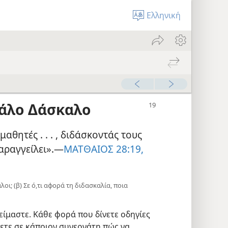
Ελληνική
γάλο Δάσκαλο
μαθητές . . . , διδάσκοντάς τους
ραγγείλει».​—
ΜΑΤΘΑΙΟΣ 28:19,
αλοι; (β) Σε ό,τι αφορά τη διδασκαλία, ποια
 είμαστε. Κάθε φορά που δίνετε οδηγίες
νετε σε κάποιον συνεργάτη πώς να