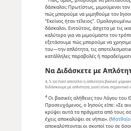
δάσκαλοι; Πρωτίστως, μιμούμενοι τον
πώς μπορούμε να μιμηθούμε τον Ιησού
“Εκείνος ήταν τέλειος”. Ομολογουμένω
δάσκαλοι. Εντούτοις, άσχετα με τις ι
καλύτερο για να μιμούμαστε τον τρόπο
εξετάσουμε πώς μπορούμε να χρησιμο
του​—την απλότητα, τις αποτελεσματικέ
κατάλληλες παραβολές ή παραδείγματ
Να Διδάσκετε με Απλότη
4, 5. (α) Γιατί αποτελεί η απλότητα βασικό χαρακ
διδάσκουμε με απλότητα, γιατί είναι σημαντικό 
4
Οι βασικές αλήθειες του Λόγου του Θ
Προσευχόμενος, ο Ιησούς είπε: «Σε αινώ
κρύψει αυτά τα πράγματα από τους σο
έχεις αποκαλύψει σε νήπια». (
Ματθαίος
αποκαλύπτονται οι σκοποί του σε όσου