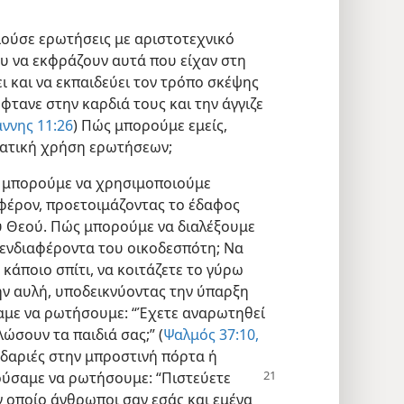
ούσε ερωτήσεις με αριστοτεχνικό
ου να εκφράζουν αυτά που είχαν στη
ρει και να εκπαιδεύει τον τρόπο σκέψης
έφτανε στην καρδιά τους και την άγγιζε
ννης 11:26
) Πώς μπορούμε εμείς,
ματική χρήση ερωτήσεων;
, μπορούμε να χρησιμοποιούμε
αφέρον, προετοιμάζοντας το έδαφος
ου Θεού. Πώς μπορούμε να διαλέξουμε
ενδιαφέροντα του οικοδεσπότη; Να
κάποιο σπίτι, να κοιτάζετε το γύρω
ν αυλή, υποδεικνύοντας την ύπαρξη
σαμε να ρωτήσουμε: “Έχετε αναρωτηθεί
ώσουν τα παιδιά σας;” (
Ψαλμός 37:10,
ιδαριές στην μπροστινή πόρτα ή
ούσαμε να ρωτήσουμε:
“Πιστεύετε
ον οποίο άνθρωποι σαν εσάς και εμένα