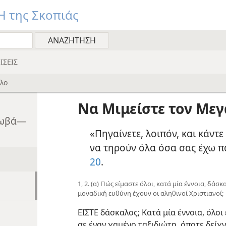
 της Σκοπιάς
ΙΣΕΙΣ
λο
Να Μιμείστε τον Με
εχωβά—
«Πηγαίνετε, λοιπόν, και κάντε 
να τηρούν όλα όσα σας έχω πα
20
.
1, 2. (α) Πώς είμαστε όλοι, κατά μία έννοια, δάσκ
μοναδική ευθύνη έχουν οι αληθινοί Χριστιανοί;
ΕΙΣΤΕ δάσκαλος; Κατά μία έννοια, όλοι
σε έναν χαμένο ταξιδιώτη, όποτε δείχ