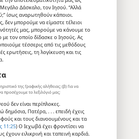
 Μεγάλο Δάσκαλο, τον Ιησού. “Αλλά
;” ίσως αναρωτηθούν κάποιοι.
ς, δεν μπορούμε να είμαστε τέλειοι
κανότητές μας, μπορούμε να κάνουμε το
 με τον οποίο δίδασκε ο Ιησούς. Ας
ποιούμε τέσσερις από τις μεθόδους
ς ερωτήσεις, τη λογίκευση και τις
α.
τα
τηριστικό της Γραφικής αλήθειας; (β) Για να
να προσέχουμε το λεξιλόγιό μας;
εού δεν είναι περίπλοκες.
 δημόσια, Πατέρα, . . . επειδή έχεις
φούς και τους διανοουμένους και τα
 11:25
) Ο Ιεχωβά έχει φροντίσει να
ς έχουν ειλικρινή και ταπεινή καρδιά.