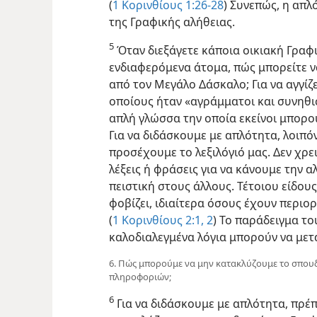
(
1 Κορινθίους 1:26-28
) Συνεπώς, η απλ
της Γραφικής αλήθειας.
5
Όταν διεξάγετε κάποια οικιακή Γραφι
ενδιαφερόμενα άτομα, πώς μπορείτε ν
από τον Μεγάλο Δάσκαλο; Για να αγγίζ
οποίους ήταν «αγράμματοι και συνηθι
απλή γλώσσα την οποία εκείνοι μπορο
Για να διδάσκουμε με απλότητα, λοιπόν
προσέχουμε το λεξιλόγιό μας. Δεν χρ
λέξεις ή φράσεις για να κάνουμε την 
πειστική στους άλλους. Τέτοιου είδου
φοβίζει, ιδιαίτερα όσους έχουν περιο
(
1 Κορινθίους 2:1, 2
) Το παράδειγμα
το
καλοδιαλεγμένα λόγια μπορούν να μετ
6. Πώς μπορούμε να μην κατακλύζουμε το σπου
πληροφοριών;
6
Για να διδάσκουμε με απλότητα, πρέ