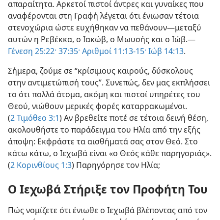
απαραίτητα. Αρκετοί πιστοί άντρες και γυναίκες που
αναφέρονται στη Γραφή λέγεται ότι ένιωσαν τέτοια
στενοχώρια ώστε ευχήθηκαν να πεθάνουν​—μεταξύ
αυτών η Ρεβέκκα, ο Ιακώβ, ο Μωυσής και ο Ιώβ.​—
Γένεση 25:22·
37:35·
Αριθμοί 11:13-15·
Ιώβ 14:13
.
Σήμερα, ζούμε σε “κρίσιμους καιρούς, δύσκολους
στην αντιμετώπισή τους”. Συνεπώς, δεν μας εκπλήσσει
το ότι πολλά άτομα, ακόμη και πιστοί υπηρέτες του
Θεού, νιώθουν μερικές φορές καταρρακωμένοι.
(
2 Τιμόθεο 3:1
) Αν βρεθείτε ποτέ σε τέτοια δεινή θέση,
ακολουθήστε το παράδειγμα του Ηλία από την εξής
άποψη: Εκφράστε τα αισθήματά σας στον Θεό. Στο
κάτω κάτω, ο Ιεχωβά είναι «ο Θεός κάθε παρηγοριάς».
(
2 Κορινθίους 1:3
) Παρηγόρησε τον Ηλία;
Ο Ιεχωβά Στήριξε τον Προφήτη Του
Πώς νομίζετε ότι ένιωθε ο Ιεχωβά βλέποντας από τον