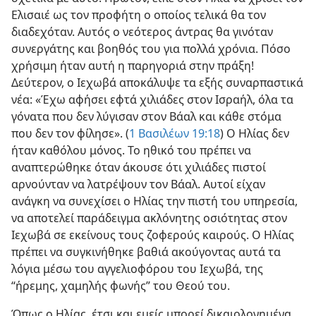
Ελισαιέ ως τον προφήτη ο οποίος τελικά θα τον
διαδεχόταν. Αυτός ο νεότερος άντρας θα γινόταν
συνεργάτης και βοηθός του για πολλά χρόνια. Πόσο
χρήσιμη ήταν αυτή η παρηγοριά στην πράξη!
Δεύτερον, ο Ιεχωβά αποκάλυψε τα εξής συναρπαστικά
νέα: «Έχω αφήσει εφτά χιλιάδες στον Ισραήλ, όλα τα
γόνατα που δεν λύγισαν στον Βάαλ και κάθε στόμα
που δεν τον φίλησε». (
1 Βασιλέων 19:18
) Ο Ηλίας δεν
ήταν καθόλου μόνος. Το ηθικό του πρέπει να
αναπτερώθηκε όταν άκουσε ότι χιλιάδες πιστοί
αρνούνταν να λατρέψουν τον Βάαλ. Αυτοί είχαν
ανάγκη να συνεχίσει ο Ηλίας την πιστή του υπηρεσία,
να αποτελεί παράδειγμα ακλόνητης οσιότητας στον
Ιεχωβά σε εκείνους τους ζοφερούς καιρούς. Ο Ηλίας
πρέπει να συγκινήθηκε βαθιά ακούγοντας αυτά τα
λόγια μέσω του αγγελιοφόρου του Ιεχωβά, της
“ήρεμης, χαμηλής φωνής” του Θεού του.
Όπως ο Ηλίας, έτσι και εμείς μπορεί δικαιολογημένα