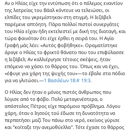
Αν ο Ηλίας είχε την εντύπωση ότι ο πόλεμος εναντίον
της λατρείας του Βάαλ κόντευε να τελειώσει, οι
ελπίδες του γκρεμίστηκαν στη στιγμή. Η Ιεζάβελ
παρέμενε απτόητη. Πάρα πολλοί πιστοί συνεργάτες
του Ηλία είχαν ήδη εκτελεστεί με δική της διαταγή, και
τώρα φαινόταν ότι είχε έρθει η σειρά του. Η Αγία
Γραφή μάς λέει: «Αυτός φοβήθηκε». Οραματίστηκε
άραγε ο Ηλίας το φρικτό θάνατο που του επιφύλασσε
η Ιεζάβελ; Αν καλλιέργησε τέτοιες σκέψεις, ήταν
επόμενο να χάσει το θάρρος του. Όπως και να έχει,
«έφυγε για χάρη της ψυχής του»​—το έβαλε στα πόδια
για να γλιτώσει.​—
1 Βασιλέων 18:4·
19:3
.
Ο Ηλίας δεν ήταν ο μόνος πιστός άνθρωπος που
λύγισε από το φόβο. Πολύ μεταγενέστερα, ο
απόστολος Πέτρος είχε παρόμοιο πρόβλημα. Λόγου
χάρη, όταν ο Ιησούς τού έδωσε τη δυνατότητα να
περπατήσει μαζί Του πάνω στο νερό, εκείνος γύρισε
και “κοίταξε την ανεμοθύελλα”. Τότε έχασε το θάρρος