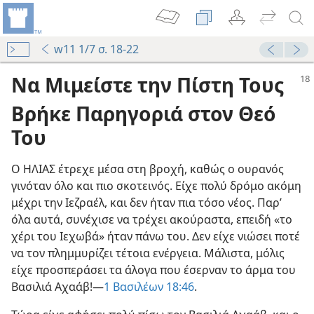
w11 1/7 σ. 18-22
Να Μιμείστε την Πίστη Τους
Βρήκε Παρηγοριά στον Θεό
Του
Ο ΗΛΙΑΣ έτρεχε μέσα στη βροχή, καθώς ο ουρανός
γινόταν όλο και πιο σκοτεινός. Είχε πολύ δρόμο ακόμη
μέχρι την Ιεζραέλ, και δεν ήταν πια τόσο νέος. Παρ’
όλα αυτά, συνέχισε να τρέχει ακούραστα, επειδή «το
χέρι του Ιεχωβά» ήταν πάνω του. Δεν είχε νιώσει ποτέ
να τον πλημμυρίζει τέτοια ενέργεια. Μάλιστα, μόλις
είχε προσπεράσει τα άλογα που έσερναν το άρμα του
Βασιλιά Αχαάβ!​—
1 Βασιλέων 18:46
.