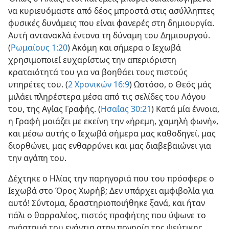
να κυριευόμαστε από δέος μπροστά στις ασύλληπτες
φυσικές δυνάμεις που είναι φανερές στη δημιουργία.
Αυτή αντανακλά έντονα τη δύναμη του Δημιουργού.
(
Ρωμαίους 1:20
) Ακόμη και σήμερα ο Ιεχωβά
χρησιμοποιεί ευχαρίστως την απεριόριστη
κραταιότητά του για να βοηθάει τους πιστούς
υπηρέτες του. (
2 Χρονικών 16:9
) Ωστόσο, ο Θεός μάς
μιλάει πληρέστερα μέσα από τις σελίδες του Λόγου
του, της Αγίας Γραφής. (
Ησαΐας 30:21
) Κατά μία έννοια,
η Γραφή μοιάζει με εκείνη την «ήρεμη, χαμηλή φωνή»,
και μέσω αυτής ο Ιεχωβά σήμερα μας καθοδηγεί, μας
διορθώνει, μας ενθαρρύνει και μας διαβεβαιώνει για
την αγάπη του.
Δέχτηκε ο Ηλίας την παρηγοριά που του πρόσφερε ο
Ιεχωβά στο Όρος Χωρήβ; Δεν υπάρχει αμφιβολία για
αυτό! Σύντομα, δραστηριοποιήθηκε ξανά, και ήταν
πάλι ο θαρραλέος, πιστός προφήτης που ύψωνε το
ανάστημά του ενάντια στην πονηρία της ψεύτικης