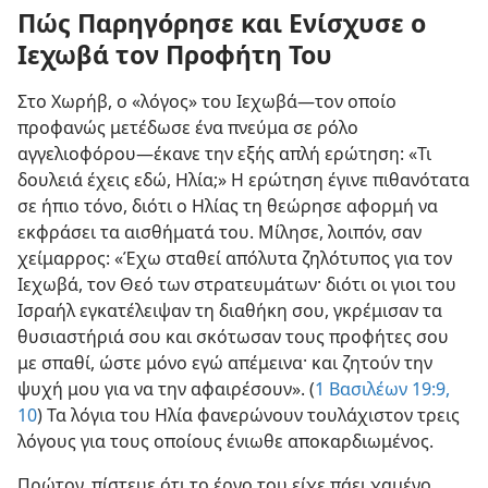
Πώς Παρηγόρησε και Ενίσχυσε ο
Ιεχωβά τον Προφήτη Του
Στο Χωρήβ, ο «λόγος» του Ιεχωβά​—τον οποίο
προφανώς μετέδωσε ένα πνεύμα σε ρόλο
αγγελιοφόρου—​έκανε την εξής απλή ερώτηση: «Τι
δουλειά έχεις εδώ, Ηλία;» Η ερώτηση έγινε πιθανότατα
σε ήπιο τόνο, διότι ο Ηλίας τη θεώρησε αφορμή να
εκφράσει τα αισθήματά του. Μίλησε, λοιπόν, σαν
χείμαρρος: «Έχω σταθεί απόλυτα ζηλότυπος για τον
Ιεχωβά, τον Θεό των στρατευμάτων· διότι οι γιοι του
Ισραήλ εγκατέλειψαν τη διαθήκη σου, γκρέμισαν τα
θυσιαστήριά σου και σκότωσαν τους προφήτες σου
με σπαθί, ώστε μόνο εγώ απέμεινα· και ζητούν την
ψυχή μου για να την αφαιρέσουν». (
1 Βασιλέων 19:9,
10
) Τα λόγια του Ηλία φανερώνουν τουλάχιστον τρεις
λόγους για τους οποίους ένιωθε αποκαρδιωμένος.
Πρώτον, πίστευε ότι το έργο του είχε πάει χαμένο.