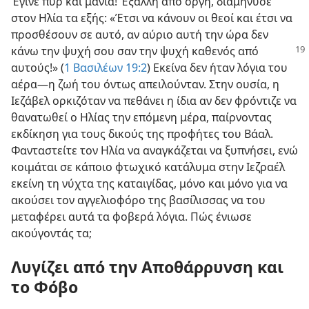
Έγινε πυρ και μανία! Έξαλλη από οργή, διαμήνυσε
στον Ηλία τα εξής: «Έτσι να κάνουν οι θεοί και έτσι να
προσθέσουν σε αυτό, αν αύριο αυτή την ώρα δεν
κάνω την ψυχή σου σαν την
ψυχή καθενός από
αυτούς!» (
1 Βασιλέων 19:2
) Εκείνα δεν ήταν λόγια του
αέρα​—η ζωή του όντως απειλούνταν. Στην ουσία, η
Ιεζάβελ ορκιζόταν να πεθάνει η ίδια αν δεν φρόντιζε να
θανατωθεί ο Ηλίας την επόμενη μέρα, παίρνοντας
εκδίκηση για τους δικούς της προφήτες του Βάαλ.
Φανταστείτε τον Ηλία να αναγκάζεται να ξυπνήσει, ενώ
κοιμάται σε κάποιο φτωχικό κατάλυμα στην Ιεζραέλ
εκείνη τη νύχτα της καταιγίδας, μόνο και μόνο για να
ακούσει τον αγγελιοφόρο της βασίλισσας να του
μεταφέρει αυτά τα φοβερά λόγια. Πώς ένιωσε
ακούγοντάς τα;
Λυγίζει από την Αποθάρρυνση και
το Φόβο