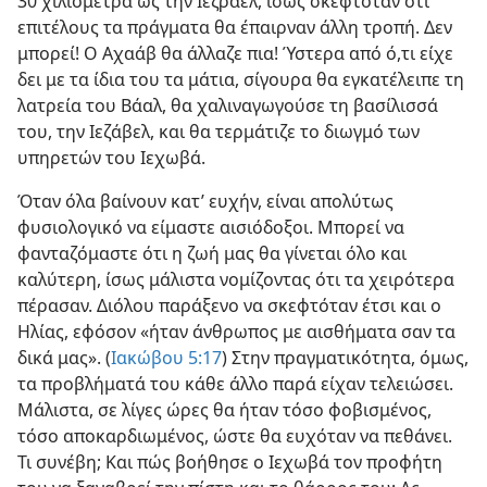
30 χιλιόμετρα ως την Ιεζραέλ, ίσως σκεφτόταν ότι
επιτέλους τα πράγματα θα έπαιρναν άλλη τροπή. Δεν
μπορεί! Ο Αχαάβ θα άλλαζε πια! Ύστερα από ό,τι είχε
δει με τα ίδια του τα μάτια, σίγουρα θα εγκατέλειπε τη
λατρεία του Βάαλ, θα χαλιναγωγούσε τη βασίλισσά
του, την Ιεζάβελ, και θα τερμάτιζε το διωγμό των
υπηρετών του Ιεχωβά.
Όταν όλα βαίνουν κατ’ ευχήν, είναι απολύτως
φυσιολογικό να είμαστε αισιόδοξοι. Μπορεί να
φανταζόμαστε ότι η ζωή μας θα γίνεται όλο και
καλύτερη, ίσως μάλιστα νομίζοντας ότι τα χειρότερα
πέρασαν. Διόλου παράξενο να σκεφτόταν έτσι και ο
Ηλίας, εφόσον «ήταν άνθρωπος με αισθήματα σαν τα
δικά μας». (
Ιακώβου 5:17
) Στην πραγματικότητα, όμως,
τα προβλήματά του κάθε άλλο παρά είχαν τελειώσει.
Μάλιστα, σε λίγες ώρες θα ήταν τόσο φοβισμένος,
τόσο αποκαρδιωμένος, ώστε θα ευχόταν να πεθάνει.
Τι συνέβη; Και πώς βοήθησε ο Ιεχωβά τον προφήτη