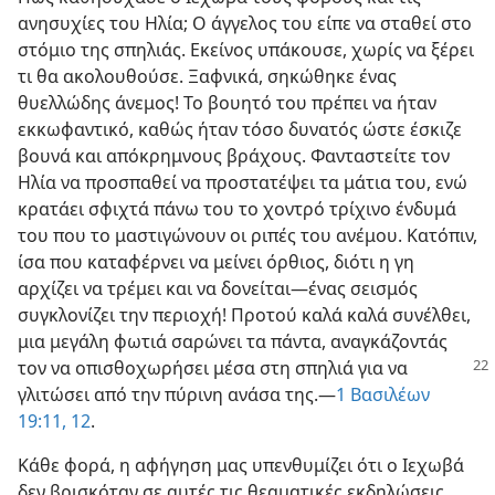
ανησυχίες του Ηλία; Ο άγγελος του είπε να σταθεί στο
στόμιο της σπηλιάς. Εκείνος υπάκουσε, χωρίς να ξέρει
τι θα ακολουθούσε. Ξαφνικά, σηκώθηκε ένας
θυελλώδης άνεμος! Το βουητό του πρέπει να ήταν
εκκωφαντικό, καθώς ήταν τόσο δυνατός ώστε έσκιζε
βουνά και απόκρημνους βράχους. Φανταστείτε τον
Ηλία να προσπαθεί να προστατέψει τα μάτια του, ενώ
κρατάει σφιχτά πάνω του το χοντρό τρίχινο ένδυμά
του που το μαστιγώνουν οι ριπές του ανέμου. Κατόπιν,
ίσα που καταφέρνει να μείνει όρθιος, διότι η γη
αρχίζει να τρέμει και να δονείται​—ένας σεισμός
συγκλονίζει την περιοχή! Προτού καλά καλά συνέλθει,
μια μεγάλη φωτιά σαρώνει τα πάντα, αναγκάζοντάς
τον να οπισθοχωρήσει μέσα
στη σπηλιά για να
γλιτώσει από την πύρινη ανάσα της.​—
1 Βασιλέων
19:11, 12
.
Κάθε φορά, η αφήγηση μας υπενθυμίζει ότι ο Ιεχωβά
δεν βρισκόταν σε αυτές τις θεαματικές εκδηλώσεις