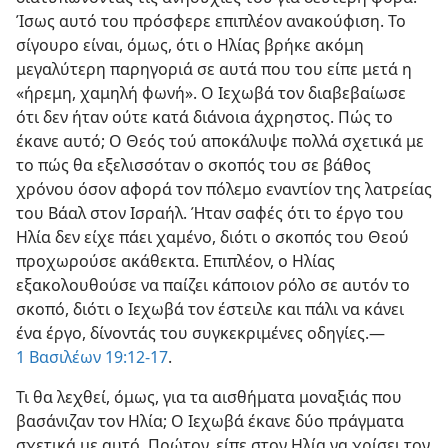
Ίσως αυτό του πρόσφερε επιπλέον ανακούφιση. Το
σίγουρο είναι, όμως, ότι ο Ηλίας βρήκε ακόμη
μεγαλύτερη παρηγοριά σε αυτά που του είπε μετά η
«ήρεμη, χαμηλή φωνή». Ο Ιεχωβά τον διαβεβαίωσε
ότι δεν ήταν ούτε κατά διάνοια άχρηστος. Πώς το
έκανε αυτό; Ο Θεός τού αποκάλυψε πολλά σχετικά με
το πώς θα εξελισσόταν ο σκοπός του σε βάθος
χρόνου όσον αφορά τον πόλεμο εναντίον της λατρείας
του Βάαλ στον Ισραήλ. Ήταν σαφές ότι το έργο του
Ηλία δεν είχε πάει χαμένο, διότι ο σκοπός του Θεού
προχωρούσε ακάθεκτα. Επιπλέον, ο Ηλίας
εξακολουθούσε να παίζει κάποιον ρόλο σε αυτόν το
σκοπό, διότι ο Ιεχωβά τον έστειλε και πάλι να κάνει
ένα έργο, δίνοντάς του συγκεκριμένες οδηγίες.​—
1 Βασιλέων 19:12-17
.
Τι θα λεχθεί, όμως, για τα αισθήματα μοναξιάς που
βασάνιζαν τον Ηλία; Ο Ιεχωβά έκανε δύο πράγματα
σχετικά με αυτό. Πρώτον, είπε στον Ηλία να χρίσει τον