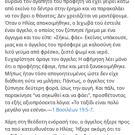
ουρανό τον αγαπητό του προφήτη να έχει γείρει κάτω
από εκείνο το δέντρο στην έρημο και να παρακαλάει
να τον βρει ο θάνατος; Δεν χρειάζεται να μαντέψουμε.
Όταν ο Ηλίας αποκοιμήθηκε, ο Ιεχωβά τού έστειλε
έναν άγγελο, ο οποίος τον ξύπνησε ήρεμα με ένα
άγγιγμα και του είπε: «Σήκω, φάε». Εκείνος υπάκουσε,
μιας και ο άγγελος του πρόσφερε με καλοσύνη ένα
λιτό γεύμα από φρέσκο, ζεστό ψωμί και νερό.
Ευχαρίστησε άραγε τον άγγελο; Η αφήγηση λέει μόνο
ότι ο προφήτης έφαγε, ήπιε και μετά ξανακοιμήθηκε.
Μήπως ήταν τόσο απογοητευμένος ώστε δεν είχε
διάθεση ούτε να μιλήσει; Πάντως, ο άγγελος τον
ξύπνησε δεύτερη φορά, ίσως την αυγή. Και πάλι, τον
παρακίνησε “να σηκωθεί και να φάει”, προσθέτοντας
τα εξής αξιοπρόσεκτα λόγια: «Το ταξίδι είναι πολύ
μεγάλο για εσένα».​—
1 Βασιλέων 19:5-7
.
Χάρη στη θεόδοτη ενόρασή του, ο άγγελος ήξερε προς
τα πού κατευθυνόταν ο Ηλίας. Ήξερε ακόμη ότι το