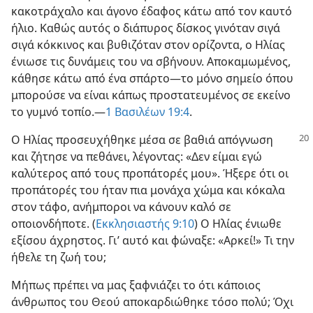
κακοτράχαλο και άγονο έδαφος κάτω από τον καυτό
ήλιο. Καθώς αυτός ο διάπυρος δίσκος γινόταν σιγά
σιγά κόκκινος και βυθιζόταν στον ορίζοντα, ο Ηλίας
ένιωσε τις δυνάμεις του να σβήνουν. Αποκαμωμένος,
κάθησε κάτω από ένα σπάρτο​—το μόνο σημείο όπου
μπορούσε να είναι κάπως προστατευμένος σε εκείνο
το γυμνό τοπίο.​—
1 Βασιλέων 19:4
.
Ο Ηλίας προσευχήθηκε μέσα σε βαθιά απόγνωση
και ζήτησε να πεθάνει, λέγοντας: «Δεν είμαι εγώ
καλύτερος από τους προπάτορές μου». Ήξερε ότι οι
προπάτορές του ήταν πια μονάχα χώμα και κόκαλα
στον τάφο, ανήμποροι να κάνουν καλό σε
οποιονδήποτε. (
Εκκλησιαστής 9:10
) Ο Ηλίας ένιωθε
εξίσου άχρηστος. Γι’ αυτό και φώναξε: «Αρκεί!» Τι την
ήθελε τη ζωή του;
Μήπως πρέπει να μας ξαφνιάζει το ότι κάποιος
άνθρωπος του Θεού αποκαρδιώθηκε τόσο πολύ; Όχι