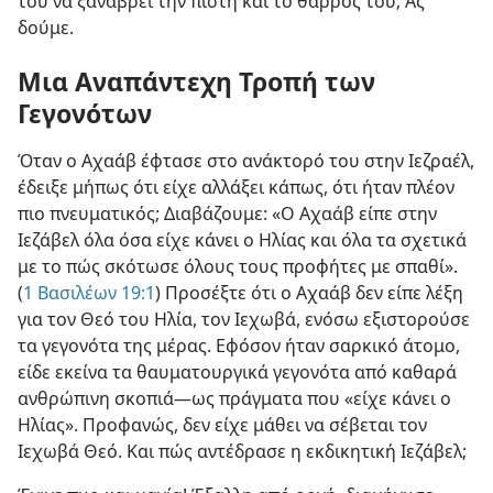
του να ξαναβρεί την πίστη και το θάρρος του; Ας
δούμε.
Μια Αναπάντεχη Τροπή των
Γεγονότων
Όταν ο Αχαάβ έφτασε στο ανάκτορό του στην Ιεζραέλ,
έδειξε μήπως ότι είχε αλλάξει κάπως, ότι ήταν πλέον
πιο πνευματικός; Διαβάζουμε: «Ο Αχαάβ είπε στην
Ιεζάβελ όλα όσα είχε κάνει ο Ηλίας και όλα τα σχετικά
με το πώς σκότωσε όλους τους προφήτες με σπαθί».
(
1 Βασιλέων 19:1
) Προσέξτε ότι ο Αχαάβ δεν είπε λέξη
για τον Θεό του Ηλία, τον Ιεχωβά, ενόσω εξιστορούσε
τα γεγονότα της μέρας. Εφόσον ήταν σαρκικό άτομο,
είδε εκείνα τα θαυματουργικά γεγονότα από καθαρά
ανθρώπινη σκοπιά​—ως πράγματα που «είχε κάνει ο
Ηλίας». Προφανώς, δεν είχε μάθει να σέβεται τον
Ιεχωβά Θεό. Και πώς αντέδρασε η εκδικητική Ιεζάβελ;