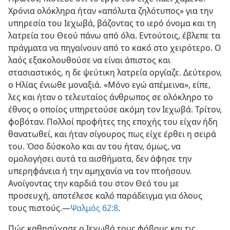
Χρόνια ολόκληρα ήταν «απόλυτα ζηλότυπος» για την
υπηρεσία του Ιεχωβά, βάζοντας το ιερό όνομα και τη
λατρεία του Θεού πάνω από όλα. Εντούτοις, έβλεπε τα
πράγματα να πηγαίνουν από το κακό στο χειρότερο. Ο
λαός εξακολουθούσε να είναι άπιστος και
στασιαστικός, η δε ψεύτικη λατρεία οργίαζε. Δεύτερον,
ο Ηλίας ένιωθε μοναξιά. «Μόνο εγώ απέμεινα», είπε,
λες και ήταν ο τελευταίος άνθρωπος σε ολόκληρο το
έθνος ο οποίος υπηρετούσε ακόμη τον Ιεχωβά. Τρίτον,
φοβόταν. Πολλοί προφήτες της εποχής του είχαν ήδη
θανατωθεί, και ήταν σίγουρος πως είχε έρθει η σειρά
του. Όσο δύσκολο και αν του ήταν, όμως, να
ομολογήσει αυτά τα αισθήματα, δεν άφησε την
υπερηφάνεια ή την αμηχανία να τον πτοήσουν.
Ανοίγοντας την καρδιά του στον Θεό του με
προσευχή, αποτέλεσε καλό παράδειγμα για όλους
τους πιστούς.​—
Ψαλμός 62:8
.
Πώς καθησύχασε ο Ιεχωβά τους φόβους και τις