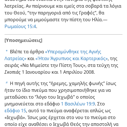
λατρείας. Αν παίρνουμε και εμείς στα σοβαρά τα λόγια
του Θεού, “την παρηγοριά από τις Γραφές”, θα
μπορούμε να μιμούμαστε την πίστη του Ηλία.​—
Ρωμαίους 15:4
.
[Υποσημειώσεις]
Βλέπε τα άρθρα
«Υπεραμύνθηκε της Αγνής
a
Λατρείας»
και
«Ήταν Άγρυπνος και Καρτερικός»
, της
σειράς «Να Μιμείστε την Πίστη Τους», στα τεύχη της
Σκοπιάς
1 Ιανουαρίου και 1 Απριλίου 2008.
Η πηγή αυτής της “ήρεμης, χαμηλής φωνής” ίσως
b
ήταν το ίδιο πνεύμα που χρησιμοποιήθηκε για να
μεταδώσει το “λόγο του Ιεχωβά” ο οποίος
μνημονεύεται στο εδάφιο
1 Βασιλέων 19:9
. Στο
εδάφιο 15
, αυτό το πνεύμα αναφέρεται απλώς ως
«Ιεχωβά». Ίσως μας έρχεται στο νου το πνεύμα στο
οποίο είχε αναθέσει ο Ιεχωβά Θεός την αποστολή να