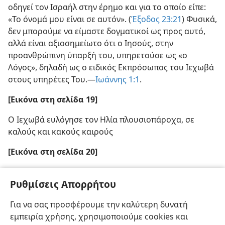
οδηγεί τον Ισραήλ στην έρημο και για το οποίο είπε:
«Το όνομά μου είναι σε αυτόν». (
Έξοδος 23:21
) Φυσικά,
δεν μπορούμε να είμαστε δογματικοί ως προς αυτό,
αλλά είναι αξιοσημείωτο ότι ο Ιησούς, στην
προανθρώπινη ύπαρξή του, υπηρετούσε ως «ο
Λόγος», δηλαδή ως ο ειδικός Εκπρόσωπος του Ιεχωβά
στους υπηρέτες Του.​—
Ιωάννης 1:1
.
[Εικόνα στη σελίδα 19]
Ο Ιεχωβά ευλόγησε τον Ηλία πλουσιοπάροχα, σε
καλούς και κακούς καιρούς
[Εικόνα στη σελίδα 20]
Όντας εντελώς απελπισμένος, ο Ηλίας άνοιξε την
Ρυθμίσεις Απορρήτου
καρδιά του στον Ιεχωβά
[Εικόνα στη σελίδα 21]
Για να σας προσφέρουμε την καλύτερη δυνατή
εμπειρία χρήσης, χρησιμοποιούμε cookies και
Ο Ιεχωβά παρηγόρησε και ενθάρρυνε τον Ηλία με την