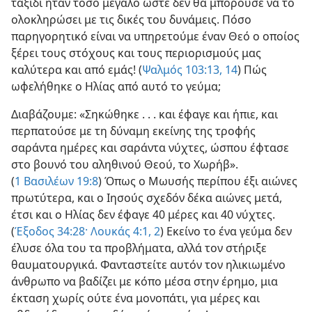
ταξίδι ήταν τόσο μεγάλο ώστε δεν θα μπορούσε να το
ολοκληρώσει με τις δικές του δυνάμεις. Πόσο
παρηγορητικό είναι να υπηρετούμε έναν Θεό ο οποίος
ξέρει τους στόχους και τους περιορισμούς μας
καλύτερα και από εμάς! (
Ψαλμός 103:13, 14
) Πώς
ωφελήθηκε ο Ηλίας από αυτό το γεύμα;
Διαβάζουμε: «Σηκώθηκε . . . και έφαγε και ήπιε, και
περπατούσε με τη δύναμη εκείνης της τροφής
σαράντα ημέρες και σαράντα νύχτες, ώσπου έφτασε
στο βουνό του αληθινού Θεού, το Χωρήβ».
(
1 Βασιλέων 19:8
) Όπως ο Μωυσής περίπου έξι αιώνες
πρωτύτερα, και ο Ιησούς σχεδόν δέκα αιώνες μετά,
έτσι και ο Ηλίας δεν έφαγε 40 μέρες και 40 νύχτες.
(
Έξοδος 34:28·
Λουκάς 4:1, 2
) Εκείνο το ένα γεύμα δεν
έλυσε όλα του τα προβλήματα, αλλά τον στήριξε
θαυματουργικά. Φανταστείτε αυτόν τον ηλικιωμένο
άνθρωπο να βαδίζει με κόπο μέσα στην έρημο, μια
έκταση χωρίς ούτε ένα μονοπάτι, για μέρες και