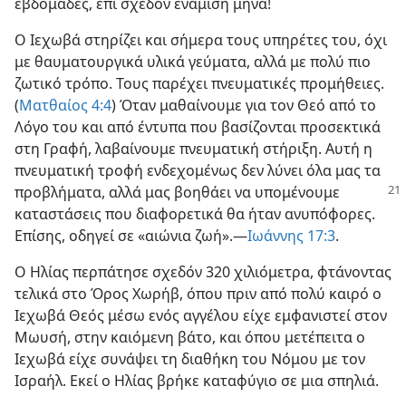
εβδομάδες, επί σχεδόν ενάμιση μήνα!
Ο Ιεχωβά στηρίζει και σήμερα τους υπηρέτες του, όχι
με θαυματουργικά υλικά γεύματα, αλλά με πολύ πιο
ζωτικό τρόπο. Τους παρέχει πνευματικές προμήθειες.
(
Ματθαίος 4:4
) Όταν μαθαίνουμε για τον Θεό από το
Λόγο του και από έντυπα που βασίζονται προσεκτικά
στη Γραφή, λαβαίνουμε πνευματική στήριξη. Αυτή η
πνευματική τροφή ενδεχομένως δεν λύνει όλα μας τα
προβλήματα, αλλά μας βοηθάει να υπομένουμε
καταστάσεις που διαφορετικά θα ήταν ανυπόφορες.
Επίσης, οδηγεί σε «αιώνια ζωή».​—
Ιωάννης 17:3
.
Ο Ηλίας περπάτησε σχεδόν 320 χιλιόμετρα, φτάνοντας
τελικά στο Όρος Χωρήβ, όπου πριν από πολύ καιρό ο
Ιεχωβά Θεός μέσω ενός αγγέλου είχε εμφανιστεί στον
Μωυσή, στην καιόμενη βάτο, και όπου μετέπειτα ο
Ιεχωβά είχε συνάψει τη διαθήκη του Νόμου με τον
Ισραήλ. Εκεί ο Ηλίας βρήκε καταφύγιο σε μια σπηλιά.