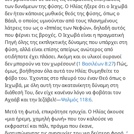
των δυνάμεων της φύσης. Ο Ηλίας ήξερε ότι ο Ιεχωβά
δεν ήταν κάποιος μυθικός θεός της φύσης, όπως ο
Βάαλ, ο οποίος υμνούνταν από τους πλανημένους
λάτρεις του ως ο «Ιππέας των Νεφών», δηλαδή αυτός
που φέρνει τις βροχές. Ο Ιεχωβά είναι η πραγματική
Πηγή όλης της εκπληκτικής δύναμης που υπάρχει στη
φύση, αλλά είναι επίσης απείρως ανώτερος από
οτιδήποτε έχει πλάσει. Ακόμη και οι υλικοί ουρανοί
δεν μπορούν να τον χωρέσουν! (
1 Βασιλέων 8:27
) Πώς,
όμως, βοήθησαν όλα αυτά τον Ηλία; Θυμηθείτε το
φόβο του. Έχοντας στο πλευρό του έναν Θεό όπως ο
Ιεχωβά, με όλη αυτή την ακατανίκητη δύναμη στη
διάθεσή Του, δεν είχε κανέναν λόγο να φοβάται τον
Αχαάβ και την Ιεζάβελ!​—
Ψαλμός 118:6
.
Μετά τη φωτιά, επικράτησε ησυχία. Ο Ηλίας άκουσε
«μια ήρεμη, χαμηλή φωνή» που τον καλούσε να
εκφραστεί και πάλι, πράγμα που έκανε,
διατυπώνοντας τις ανησυχίες του για δεύτερη φορά.
b