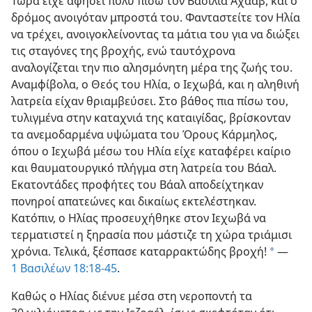
Τώρα είχε αφήσει πολύ πίσω τον Βασιλιά Αχαάβ, και ο
δρόμος ανοιγόταν μπροστά του. Φανταστείτε τον Ηλία
να τρέχει, ανοιγοκλείνοντας τα μάτια του για να διώξει
τις σταγόνες της βροχής, ενώ ταυτόχρονα
αναλογίζεται την πιο αλησμόνητη μέρα της ζωής του.
Αναμφίβολα, ο Θεός του Ηλία, ο Ιεχωβά, και η αληθινή
λατρεία είχαν θριαμβεύσει. Στο βάθος πια πίσω του,
τυλιγμένα στην καταχνιά της καταιγίδας, βρίσκονταν
τα ανεμοδαρμένα υψώματα του Όρους Κάρμηλος,
όπου ο Ιεχωβά μέσω του Ηλία είχε καταφέρει καίριο
και θαυματουργικό πλήγμα στη λατρεία του Βάαλ.
Εκατοντάδες προφήτες του Βάαλ αποδείχτηκαν
πονηροί απατεώνες και δικαίως εκτελέστηκαν.
Κατόπιν, ο Ηλίας προσευχήθηκε στον Ιεχωβά να
τερματιστεί η ξηρασία που μάστιζε τη χώρα τριάμισι
χρόνια. Τελικά, ξέσπασε καταρρακτώδης βροχή!
​—
a
1 Βασιλέων 18:18-45
.
Καθώς ο Ηλίας διένυε μέσα στη νεροποντή τα