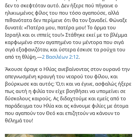
δεν το σκεφτόταν αυτό. Δεν ήξερε πού πήγαινε ο
ηλικιωμένος φίλος του που τόσο αγαπούσε, αλλά
πιθανότατα δεν περίμενε ότι θα τον ξαναδεί. Φώναξε
δυνατά: «Πατέρα μου, πατέρα μου! Το άρμα του
Ισραήλ και οι ιππείς του!» Στάθηκε εκεί με το βλέμμα
καρφωμένο στον αγαπημένο του μέντορα που σιγά
σιγά εξαφανιζόταν, και ύστερα έσκισε τα ρούχα του
από τη θλίψη.—
2 Βασιλέων 2:12
.
Άκουσε άραγε ο Ηλίας ανεβαίνοντας στον ουρανό την
απεγνωσμένη κραυγή του νεαρού του φίλου, και
βούρκωσε και αυτός; Ό,τι και να έγινε, ασφαλώς ήξερε
πως αυτή η φιλία τον είχε βοηθήσει να υπομείνει σε
δύσκολους καιρούς. Ας διδαχτούμε και εμείς από το
παράδειγμα του Ηλία και ας κάνουμε φιλίες με άτομα
που αγαπούν τον Θεό και επιζητούν να κάνουν το
θέλημά του!