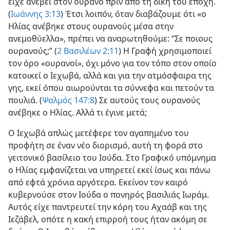
είχε ανεβεί στον ουρανό πριν από τη δική του εποχή.
(
Ιωάννης 3:13
) Έτσι λοιπόν, όταν διαβάζουμε ότι «ο
Ηλίας ανέβηκε στους ουρανούς μέσα στην
ανεμοθύελλα», πρέπει να αναρωτηθούμε: “Σε ποιους
ουρανούς;” (
2 Βασιλέων 2:11
) Η Γραφή χρησιμοποιεί
τον όρο «ουρανοί», όχι μόνο για τον τόπο στον οποίο
κατοικεί ο Ιεχωβά, αλλά και για την ατμόσφαιρα της
γης, εκεί όπου αιωρούνται τα σύννεφα και πετούν τα
πουλιά. (
Ψαλμός 147:8
) Σε αυτούς τους ουρανούς
ανέβηκε ο Ηλίας. Αλλά τι έγινε μετά;
Ο Ιεχωβά απλώς μετέφερε τον αγαπημένο του
προφήτη σε έναν νέο διορισμό, αυτή τη φορά στο
γειτονικό βασίλειο του Ιούδα. Στο Γραφικό υπόμνημα
ο Ηλίας εμφανίζεται να υπηρετεί εκεί ίσως και πάνω
από εφτά χρόνια αργότερα. Εκείνον τον καιρό
κυβερνούσε στον Ιούδα ο πονηρός βασιλιάς Ιωράμ.
Αυτός είχε παντρευτεί την κόρη του Αχαάβ και της
Ιεζάβελ, οπότε η κακή επιρροή τους ήταν ακόμη σε