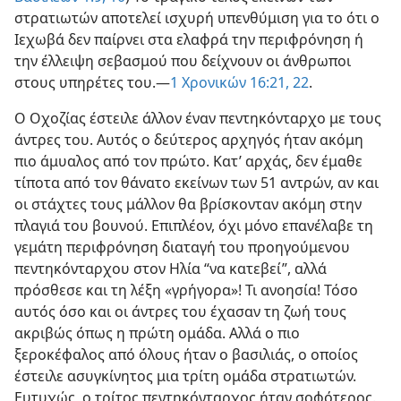
στρατιωτών αποτελεί ισχυρή υπενθύμιση για το ότι ο
Ιεχωβά δεν παίρνει στα ελαφρά την περιφρόνηση ή
την έλλειψη σεβασμού που δείχνουν οι άνθρωποι
στους υπηρέτες του.—
1 Χρονικών 16:21, 22
.
Ο Οχοζίας έστειλε άλλον έναν πεντηκόνταρχο με τους
άντρες του. Αυτός ο δεύτερος αρχηγός ήταν ακόμη
πιο άμυαλος από τον πρώτο. Κατ’ αρχάς, δεν έμαθε
τίποτα από τον θάνατο εκείνων των 51 αντρών, αν και
οι στάχτες τους μάλλον θα βρίσκονταν ακόμη στην
πλαγιά του βουνού. Επιπλέον, όχι μόνο επανέλαβε τη
γεμάτη περιφρόνηση διαταγή του προηγούμενου
πεντηκόνταρχου στον Ηλία “να κατεβεί”, αλλά
πρόσθεσε και τη λέξη «γρήγορα»! Τι ανοησία! Τόσο
αυτός όσο και οι άντρες του έχασαν τη ζωή τους
ακριβώς όπως η πρώτη ομάδα. Αλλά ο πιο
ξεροκέφαλος από όλους ήταν ο βασιλιάς, ο οποίος
έστειλε ασυγκίνητος μια τρίτη ομάδα στρατιωτών.
Ευτυχώς, ο τρίτος πεντηκόνταρχος ήταν σοφότερος.