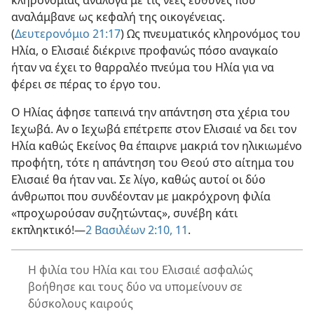
κληρονομιάς ανάλογα με τις νέες ευθύνες που
αναλάμβανε ως κεφαλή της οικογένειας.
(
Δευτερονόμιο 21:17
) Ως πνευματικός κληρονόμος του
Ηλία, ο Ελισαιέ διέκρινε προφανώς πόσο αναγκαίο
ήταν να έχει το θαρραλέο πνεύμα του Ηλία για να
φέρει σε πέρας το έργο του.
Ο Ηλίας άφησε ταπεινά την απάντηση στα χέρια του
Ιεχωβά. Αν ο Ιεχωβά επέτρεπε στον Ελισαιέ να δει τον
Ηλία καθώς Εκείνος θα έπαιρνε μακριά τον ηλικιωμένο
προφήτη, τότε η απάντηση του Θεού στο αίτημα του
Ελισαιέ θα ήταν ναι. Σε λίγο, καθώς αυτοί οι δύο
άνθρωποι που συνδέονταν με μακρόχρονη φιλία
«προχωρούσαν συζητώντας», συνέβη κάτι
εκπληκτικό!—
2 Βασιλέων 2:10, 11
.
Η φιλία του Ηλία και του Ελισαιέ ασφαλώς
βοήθησε και τους δύο να υπομείνουν σε
δύσκολους καιρούς