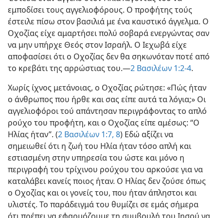
εμποδίσει τους αγγελιοφόρους. Ο προφήτης τούς
έστειλε πίσω στον βασιλιά με ένα καυστικό άγγελμα. Ο
Οχοζίας είχε αμαρτήσει πολύ σοβαρά ενεργώντας σαν
να μην υπήρχε Θεός στον Ισραήλ. Ο Ιεχωβά είχε
αποφασίσει ότι ο Οχοζίας δεν θα σηκωνόταν ποτέ από
το κρεβάτι της αρρώστιας του.—
2 Βασιλέων 1:2-4
.
Χωρίς ίχνος μετάνοιας, ο Οχοζίας ρώτησε: «Πώς ήταν
ο άνθρωπος που ήρθε και σας είπε αυτά τα λόγια;» Οι
αγγελιοφόροι τού απάντησαν περιγράφοντας το απλό
ρούχο του προφήτη, και ο Οχοζίας είπε αμέσως: “Ο
Ηλίας ήταν”. (
2 Βασιλέων 1:7, 8
) Εδώ αξίζει να
σημειωθεί ότι η ζωή του Ηλία ήταν τόσο απλή και
εστιασμένη στην υπηρεσία του ώστε και μόνο η
περιγραφή του τρίχινου ρούχου του αρκούσε για να
καταλάβει κανείς ποιος ήταν. Ο Ηλίας δεν ζούσε όπως
ο Οχοζίας και οι γονείς του, που ήταν άπληστοι και
υλιστές. Το παράδειγμά του θυμίζει σε εμάς σήμερα
ότι πρέπει να εφαρμόζουμε τη συμβουλή του Ιησού να