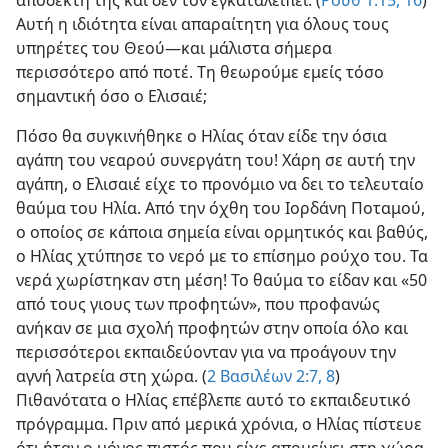
αποδέκτη της και δεν τον εγκαταλείπει. (
Ρουθ 1:15, 16
)
Αυτή η ιδιότητα είναι απαραίτητη για όλους τους
υπηρέτες του Θεού—και μάλιστα σήμερα
περισσότερο από ποτέ. Τη θεωρούμε εμείς τόσο
σημαντική όσο ο Ελισαιέ;
Πόσο θα συγκινήθηκε ο Ηλίας όταν είδε την όσια
αγάπη του νεαρού συνεργάτη του! Χάρη σε αυτή την
αγάπη, ο Ελισαιέ είχε το προνόμιο να δει το τελευταίο
θαύμα του Ηλία. Από την όχθη του Ιορδάνη Ποταμού,
ο οποίος σε κάποια σημεία είναι ορμητικός και βαθύς,
ο Ηλίας χτύπησε το νερό με το επίσημο ρούχο του. Τα
νερά χωρίστηκαν στη μέση! Το θαύμα το είδαν και «50
από τους γιους των προφητών», που προφανώς
ανήκαν σε μια σχολή προφητών στην οποία όλο και
περισσότεροι εκπαιδεύονταν για να προάγουν την
αγνή λατρεία στη χώρα. (
2 Βασιλέων 2:7, 8
)
Πιθανότατα ο Ηλίας επέβλεπε αυτό το εκπαιδευτικό
πρόγραμμα. Πριν από μερικά χρόνια, ο Ηλίας πίστευε