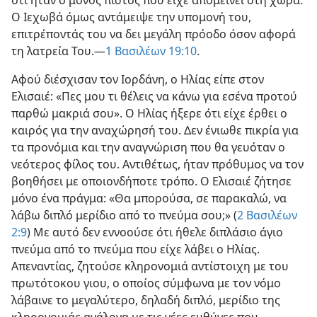
ότι ήταν ο μόνος πιστός που είχε απομείνει στη χώρα.
Ο Ιεχωβά όμως αντάμειψε την υπομονή του,
επιτρέποντάς του να δει μεγάλη πρόοδο όσον αφορά
τη λατρεία Του.—
1 Βασιλέων 19:10
.
Αφού διέσχισαν τον Ιορδάνη, ο Ηλίας είπε στον
Ελισαιέ: «Πες μου τι θέλεις να κάνω για εσένα προτού
παρθώ μακριά σου». Ο Ηλίας ήξερε ότι είχε έρθει ο
καιρός για την αναχώρησή του. Δεν ένιωθε πικρία για
τα προνόμια και την αναγνώριση που θα γευόταν ο
νεότερος φίλος του. Αντιθέτως, ήταν πρόθυμος να τον
βοηθήσει με οποιονδήποτε τρόπο. Ο Ελισαιέ ζήτησε
μόνο ένα πράγμα: «Θα μπορούσα, σε παρακαλώ, να
λάβω διπλό μερίδιο από το πνεύμα σου;» (
2 Βασιλέων
2:9
) Με αυτό δεν εννοούσε ότι ήθελε διπλάσιο άγιο
πνεύμα από το πνεύμα που είχε λάβει ο Ηλίας.
Απεναντίας, ζητούσε κληρονομιά αντίστοιχη με του
πρωτότοκου γιου, ο οποίος σύμφωνα με τον νόμο
λάβαινε το μεγαλύτερο, δηλαδή διπλό, μερίδιο της