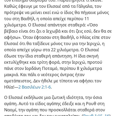
τον επίσημο διορισμό του. Παρατηρήστε τι έκανε.
Καθώς έφευγε με τον Ελισαιέ από τα Γάλγαλα, τον
πρότρεψε να μείνει εκεί ενώ ο ίδιος θα πήγαινε μόνος
του στη Βαιθήλ, η οποία απείχε περίπου 11
χιλιόμετρα. Ο Ελισαιέ απάντησε σταθερά: «Όσο
βέβαιο είναι ότι ζει ο Ιεχωβά και ότι ζεις εσύ, δεν θα σε
αφήσω». Όταν έφτασαν στη Βαιθήλ, ο Ηλίας είπε στον
Ελισαιέ ότι θα ταξίδευε μόνος του για την Ιεριχώ, η
οποία απείχε γύρω στα 22 χιλιόμετρα. Ο Ελισαιέ
έδωσε την ίδια σταθερή απάντηση. Η ίδια σκηνή
εκτυλίχθηκε και τρίτη φορά, στην Ιεριχώ, προτού
πάνε στον Ιορδάνη Ποταμό, περίπου 8 χιλιόμετρα
μακριά. Και πάλι ο νεότερος άντρας ήταν
αμετάπειστος. Δεν ήθελε με τίποτα να αφήσει τον
Ηλία!—
2 Βασιλέων 2:1-6
.
Ο Ελισαιέ εκδήλωσε μια ζωτική ιδιότητα, την όσια
αγάπη. Αυτό το είδος αγάπης έδειξε και η Ρουθ στη
Ναομί, την αγάπη που προσκολλάται σταθερά στον