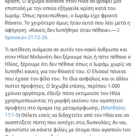
δράση. Ο Ιεχωβά ανέθεσε στον Ηλία να γράψει μια
επιστολή με την οποία εξήγγειλε κρίση κατά του
Ιωράμ. Όπως προειπώθηκε, ο Ιωράμ είχε φρικτό
θάνατο. Το χειρότερο όμως ήταν αυτό που λέει μετά η
αφήγηση: «Κανείς δεν λυπήθηκε όταν πέθανε».—
2
Χρονικών 21:12-20
.
Τι αντίθεση ανάμεσα σε αυτόν τον κακό άνθρωπο και
στον Ηλία! Μολονότι δεν ξέρουμε πώς ή πότε πέθανε ο
Ηλίας, ξέρουμε ότι δεν πέθανε όπως ο Ιωράμ, χωρίς να
λυπηθεί κανείς για τον θάνατό του. Ο Ελισαιέ πόνεσε
που έχασε τον φίλο του. Το ίδιο ασφαλώς και οι άλλοι
πιστοί προφήτες. Ο Ιεχωβά επίσης, περίπου 1.000
χρόνια αργότερα, έδειξε πόσο εκτιμούσε τον Ηλία
χρησιμοποιώντας τη μορφή εκείνου του αγαπητού
προφήτη στο όραμα της μεταμόρφωσης. (
Ματθαίος
17:1-9
) Θέλετε εσείς να διδαχτείτε από τον Ηλία και να
αναπτύξετε πίστη που αντέχει στις δυσκολίες; Αν ναι,
φροντίστε να κάνετε φιλίες με άτομα που αγαπούν τον