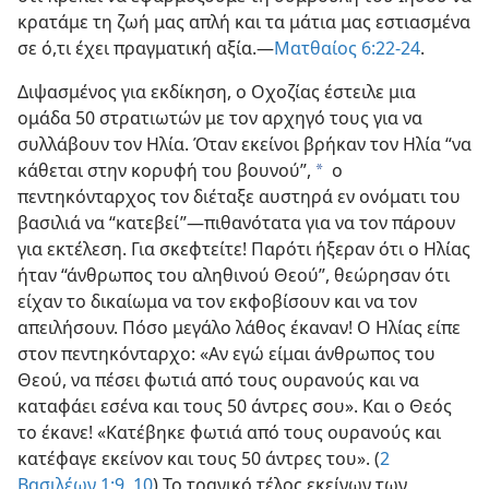
κρατάμε τη ζωή μας απλή και τα μάτια μας εστιασμένα
σε ό,τι έχει πραγματική αξία.—
Ματθαίος 6:22-24
.
Διψασμένος για εκδίκηση, ο Οχοζίας έστειλε μια
ομάδα 50 στρατιωτών με τον αρχηγό τους για να
συλλάβουν τον Ηλία. Όταν εκείνοι βρήκαν τον Ηλία “να
κάθεται στην κορυφή του βουνού”,
ο
a
πεντηκόνταρχος τον διέταξε αυστηρά εν ονόματι του
βασιλιά να “κατεβεί”—πιθανότατα για να τον πάρουν
για εκτέλεση. Για σκεφτείτε! Παρότι ήξεραν ότι ο Ηλίας
ήταν “άνθρωπος του αληθινού Θεού”, θεώρησαν ότι
είχαν το δικαίωμα να τον εκφοβίσουν και να τον
απειλήσουν. Πόσο μεγάλο λάθος έκαναν! Ο Ηλίας είπε
στον πεντηκόνταρχο: «Αν εγώ είμαι άνθρωπος του
Θεού, να πέσει φωτιά από τους ουρανούς και να
καταφάει εσένα και τους 50 άντρες σου». Και ο Θεός
το έκανε! «Κατέβηκε φωτιά από τους ουρανούς και
κατέφαγε εκείνον και τους 50 άντρες του». (
2
Βασιλέων 1:9, 10
) Το τραγικό τέλος εκείνων των