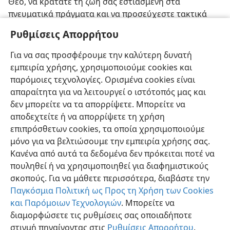
Θεό, να κρατάτε τη ζωή σας εστιασμένη στα
πνευματικά πράγματα και να προσεύχεστε τακτικά
από καρδιάς. Είθε να βρείτε και εσείς μόνιμη θέση στη
Ρυθμίσεις Απορρήτου
γεμάτη αγάπη καρδιά του Ιεχωβά!
Για να σας προσφέρουμε την καλύτερη δυνατή
Κάποιοι λόγιοι έχουν υποθέσει ότι αυτό το βουνό ήταν το όρος
a
εμπειρία χρήσης, χρησιμοποιούμε cookies και
Κάρμηλος, όπου ο Θεός είχε
δώσει στον Ηλία τη δύναμη να
παρόμοιες τεχνολογίες. Ορισμένα cookies είναι
υπερισχύσει εναντίον των προφητών του Βάαλ
μερικά χρόνια
απαραίτητα για να λειτουργεί ο ιστότοπός μας και
νωρίτερα. Ωστόσο, η Γραφή δεν διευκρινίζει ποιο βουνό ήταν.
δεν μπορείτε να τα απορρίψετε. Μπορείτε να
αποδεχτείτε ή να απορρίψετε τη χρήση
επιπρόσθετων cookies, τα οποία χρησιμοποιούμε
μόνο για να βελτιώσουμε την εμπειρία χρήσης σας.
Κανένα από αυτά τα δεδομένα δεν πρόκειται ποτέ να
πουληθεί ή να χρησιμοποιηθεί για διαφημιστικούς
σκοπούς. Για να μάθετε περισσότερα, διαβάστε την
Παγκόσμια Πολιτική ως Προς τη Χρήση των Cookies
και Παρόμοιων Τεχνολογιών
. Μπορείτε να
διαμορφώσετε τις ρυθμίσεις σας οποιαδήποτε
στιγμή πηγαίνοντας στις
Ρυθμίσεις Απορρήτου
.