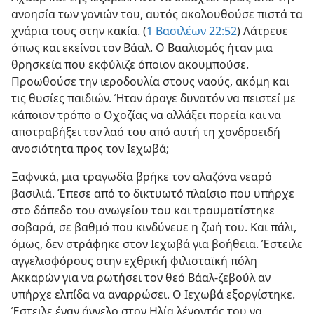
ανοησία των γονιών του, αυτός ακολουθούσε πιστά τα
χνάρια τους στην κακία. (
1 Βασιλέων 22:52
) Λάτρευε
όπως και εκείνοι τον Βάαλ. Ο Βααλισμός ήταν μια
θρησκεία που εκφύλιζε όποιον ακουμπούσε.
Προωθούσε την ιεροδουλία στους ναούς, ακόμη και
τις θυσίες παιδιών. Ήταν άραγε δυνατόν να πειστεί με
κάποιον τρόπο ο Οχοζίας να αλλάξει πορεία και να
αποτραβήξει τον λαό του από αυτή τη χονδροειδή
ανοσιότητα προς τον Ιεχωβά;
Ξαφνικά, μια τραγωδία βρήκε τον αλαζόνα νεαρό
βασιλιά. Έπεσε από το δικτυωτό πλαίσιο που υπήρχε
στο δάπεδο του ανωγείου του και τραυματίστηκε
σοβαρά, σε βαθμό που κινδύνευε η ζωή του. Και πάλι,
όμως, δεν στράφηκε στον Ιεχωβά για βοήθεια. Έστειλε
αγγελιοφόρους στην εχθρική φιλισταϊκή πόλη
Ακκαρών για να ρωτήσει τον θεό Βάαλ-ζεβούλ αν
υπήρχε ελπίδα να αναρρώσει. Ο Ιεχωβά εξοργίστηκε.
Έστειλε έναν άγγελο στον Ηλία λέγοντάς του να