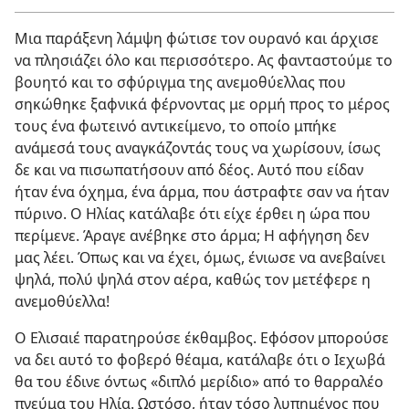
Μια παράξενη λάμψη φώτισε τον ουρανό και άρχισε
να πλησιάζει όλο και περισσότερο. Ας φανταστούμε το
βουητό και το σφύριγμα της ανεμοθύελλας που
σηκώθηκε ξαφνικά φέρνοντας με ορμή προς το μέρος
τους ένα φωτεινό αντικείμενο, το οποίο μπήκε
ανάμεσά τους αναγκάζοντάς τους να χωρίσουν, ίσως
δε και να πισωπατήσουν από δέος. Αυτό που είδαν
ήταν ένα όχημα, ένα άρμα, που άστραφτε σαν να ήταν
πύρινο. Ο Ηλίας κατάλαβε ότι είχε έρθει η ώρα που
περίμενε. Άραγε ανέβηκε στο άρμα; Η αφήγηση δεν
μας λέει. Όπως και να έχει, όμως, ένιωσε να ανεβαίνει
ψηλά, πολύ ψηλά στον αέρα, καθώς τον μετέφερε η
ανεμοθύελλα!
Ο Ελισαιέ παρατηρούσε έκθαμβος. Εφόσον μπορούσε
να δει αυτό το φοβερό θέαμα, κατάλαβε ότι ο Ιεχωβά
θα του έδινε όντως «διπλό μερίδιο» από το θαρραλέο
πνεύμα του Ηλία. Ωστόσο, ήταν τόσο λυπημένος που