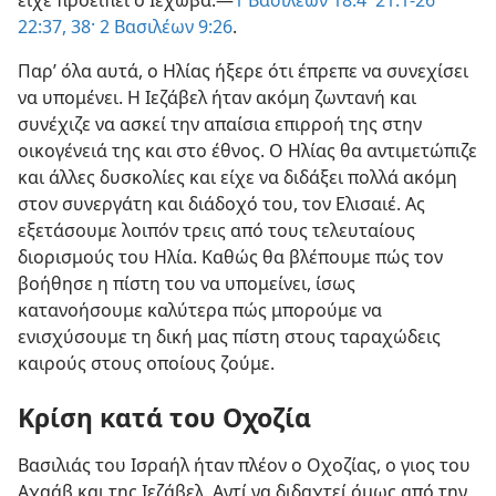
είχε προείπει ο Ιεχωβά.—
1 Βασιλέων 18:4·
21:1-26·
22:37, 38·
2 Βασιλέων 9:26
.
Παρ’ όλα αυτά, ο Ηλίας ήξερε ότι έπρεπε να συνεχίσει
να υπομένει. Η Ιεζάβελ ήταν ακόμη ζωντανή και
συνέχιζε να ασκεί την απαίσια επιρροή της στην
οικογένειά της και στο έθνος. Ο Ηλίας θα αντιμετώπιζε
και άλλες δυσκολίες και είχε να διδάξει πολλά ακόμη
στον συνεργάτη και διάδοχό του, τον Ελισαιέ. Ας
εξετάσουμε λοιπόν τρεις από τους τελευταίους
διορισμούς του Ηλία. Καθώς θα βλέπουμε πώς τον
βοήθησε η πίστη του να υπομείνει, ίσως
κατανοήσουμε καλύτερα πώς μπορούμε να
ενισχύσουμε τη δική μας πίστη στους ταραχώδεις
καιρούς στους οποίους ζούμε.
Κρίση κατά του Οχοζία
Βασιλιάς του Ισραήλ ήταν πλέον ο Οχοζίας, ο γιος του
Αχαάβ και της Ιεζάβελ. Αντί να διδαχτεί όμως από την