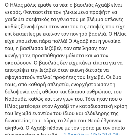
Ο Ηλίας μόλις έμαθε τα νέα: ο βασιλιάς Αχαάβ είναι
νεκρός. Φανταστείτε τον ηλικιωμένο προφήτη να
χαϊδεύει σκεφτικός τα γένια του με βλέμμα απλανές
καθώς ξαναφέρνει στον νου του τις επαφές που είχε
επί δεκαετίες με εκείνον τον πονηρό βασιλιά. Ο Ηλίας
είχε υπομείνει πάρα πολλά! Ο Αχαάβ και η γυναίκα
του, η βασίλισσα Ιεζάβελ, τον απείλησαν, τον
κυνήγησαν, προσπάθησαν μάλιστα και να τον
σκοτώσουν! Ο βασιλιάς δεν είχε κάνει τίποτα για να
αποτρέψει την Ιεζάβελ όταν εκείνη διέταξε να
σφαγιαστούν πολλοί προφήτες του Ιεχωβά. Οι δυο
τους, από καθαρή απληστία, ενορχήστρωσαν τη
δολοφονία ενός αθώου και δίκαιου ανθρώπου, του
Ναβουθέ, καθώς και των γιων του. Τότε ήταν που ο
Ηλίας μετέφερε στον Αχαάβ την καταδικαστική κρίση
του Ιεχωβά εναντίον του ίδιου και ολόκληρης της
δυναστείας του. Τώρα, τα λόγια του Θεού έβγαιναν
αληθινά. Ο Αχαάβ πέθανε με τον τρόπο με τον οποίο