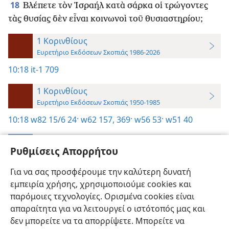
18
Βλέπετε τὸν Ἰσραήλ κατὰ σάρκα οἱ τρώγοντες
τὰς θυσίας δὲν εἶναι κοινωνοὶ τοῦ θυσιαστηρίου;
1 Κορινθίους
Ευρετήριο Εκδόσεων Σκοπιάς 1986-2026
10:18
it-1 709
1 Κορινθίους
Ευρετήριο Εκδόσεων Σκοπιάς 1950-1985
10:18
w82 15/6 24·
w62 157,
369·
w56 53·
w51 40
1 Κορινθίους
Ρυθμίσεις Απορρήτου
Οδηγός Έρευνας για Μάρτυρες του Ιεχωβά—Έκδοση 2019
Για να σας προσφέρουμε την καλύτερη δυνατή
10:18
εμπειρία χρήσης, χρησιμοποιούμε cookies και
Ενόραση,
Τόμος 1
παρόμοιες τεχνολογίες. Ορισμένα cookies είναι
απαραίτητα για να λειτουργεί ο ιστότοπός μας και
δεν μπορείτε να τα απορρίψετε. Μπορείτε να