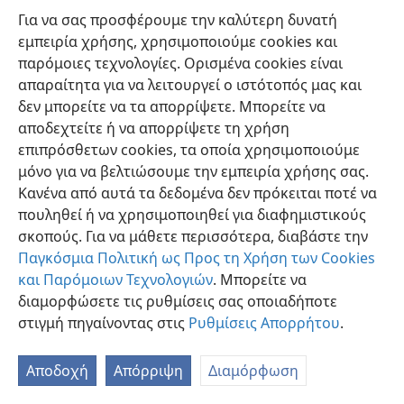
Για να σας προσφέρουμε την καλύτερη δυνατή
εμπειρία χρήσης, χρησιμοποιούμε cookies και
παρόμοιες τεχνολογίες. Ορισμένα cookies είναι
απαραίτητα για να λειτουργεί ο ιστότοπός μας και
δεν μπορείτε να τα απορρίψετε. Μπορείτε να
Ελληνική
Προτιμήσεις
αποδεχτείτε ή να απορρίψετε τη χρήση
Copyright
© 2026 Watch Tower Bible and Tract Society of Pennsylvania
επιπρόσθετων cookies, τα οποία χρησιμοποιούμε
Όροι Χρήσης
Πολιτική Απορρήτου
Ρυθμίσεις Απορρήτου
μόνο για να βελτιώσουμε την εμπειρία χρήσης σας.
Σύνδεση
JW.ORG
Κανένα από αυτά τα δεδομένα δεν πρόκειται ποτέ να
πουληθεί ή να χρησιμοποιηθεί για διαφημιστικούς
σκοπούς. Για να μάθετε περισσότερα, διαβάστε την
Παγκόσμια Πολιτική ως Προς τη Χρήση των Cookies
και Παρόμοιων Τεχνολογιών
. Μπορείτε να
διαμορφώσετε τις ρυθμίσεις σας οποιαδήποτε
στιγμή πηγαίνοντας στις
Ρυθμίσεις Απορρήτου
.
Αποδοχή
Απόρριψη
Διαμόρφωση