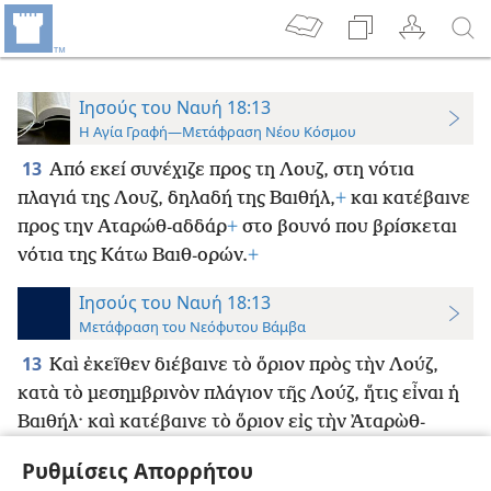
Ιησούς του Ναυή 18:13
Η Αγία Γραφή—Μετάφραση Νέου Κόσμου
13
Από εκεί συνέχιζε προς τη Λουζ, στη νότια
πλαγιά της Λουζ, δηλαδή της Βαιθήλ,
+
και κατέβαινε
προς την Αταρώθ-αδδάρ
+
στο βουνό που βρίσκεται
νότια της Κάτω Βαιθ-ορών.
+
Ιησούς του Ναυή 18:13
Μετάφραση του Νεόφυτου Βάμβα
13
Καὶ ἐκεῖθεν διέβαινε τὸ ὅριον πρὸς τὴν Λούζ,
κατὰ τὸ μεσημβρινὸν πλάγιον τῆς Λούζ, ἥτις εἶναι ἡ
Βαιθήλ· καὶ κατέβαινε τὸ ὅριον εἰς τὴν ᾿Αταρὼθ-
ἀδδάρ, εἰς τὸ ὄρος τὸ πρὸς μεσημβρίαν τῆς κάτω
Ρυθμίσεις Απορρήτου
Βαὶθ-ρών.