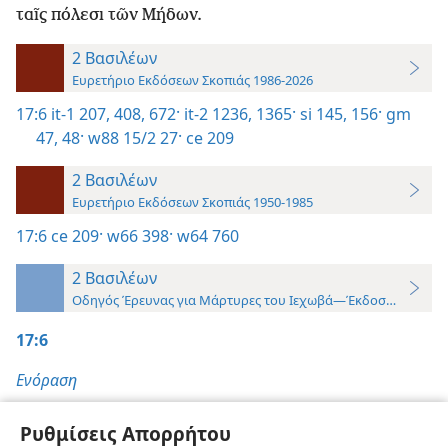
ταῖς πόλεσι τῶν Μήδων.
2 Βασιλέων
Ευρετήριο Εκδόσεων Σκοπιάς 1986-2026
17:6
it-1 207,
408,
672·
it-2 1236,
1365·
si 145,
156·
gm
47, 48·
w88 15/2 27·
ce 209
2 Βασιλέων
Ευρετήριο Εκδόσεων Σκοπιάς 1950-1985
17:6
ce 209·
w66 398·
w64 760
2 Βασιλέων
Οδηγός Έρευνας για Μάρτυρες του Ιεχωβά—Έκδοση 2019
17:6
Ενόραση
«Όλη η Γραφή»,
σ. 145,
156
Ρυθμίσεις Απορρήτου
Λόγος Θεού,
σ. 47-48