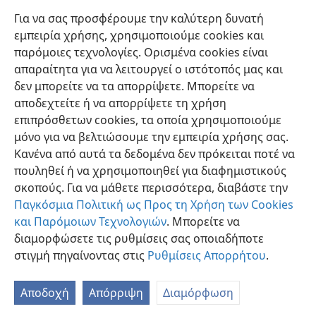
Για να σας προσφέρουμε την καλύτερη δυνατή
Η Σκοπιά,
εμπειρία χρήσης, χρησιμοποιούμε cookies και
15/2/1988, σ. 27
παρόμοιες τεχνολογίες. Ορισμένα cookies είναι
απαραίτητα για να λειτουργεί ο ιστότοπός μας και
δεν μπορείτε να τα απορρίψετε. Μπορείτε να
αποδεχτείτε ή να απορρίψετε τη χρήση
επιπρόσθετων cookies, τα οποία χρησιμοποιούμε
Ελληνική
Προτιμήσεις
μόνο για να βελτιώσουμε την εμπειρία χρήσης σας.
Κανένα από αυτά τα δεδομένα δεν πρόκειται ποτέ να
Copyright
© 2026 Watch Tower Bible and Tract Society of Pennsylvania
Όροι Χρήσης
Πολιτική Απορρήτου
Ρυθμίσεις Απορρήτου
πουληθεί ή να χρησιμοποιηθεί για διαφημιστικούς
Σύνδεση
JW.ORG
σκοπούς. Για να μάθετε περισσότερα, διαβάστε την
Παγκόσμια Πολιτική ως Προς τη Χρήση των Cookies
και Παρόμοιων Τεχνολογιών
. Μπορείτε να
διαμορφώσετε τις ρυθμίσεις σας οποιαδήποτε
στιγμή πηγαίνοντας στις
Ρυθμίσεις Απορρήτου
.
Αποδοχή
Απόρριψη
Διαμόρφωση