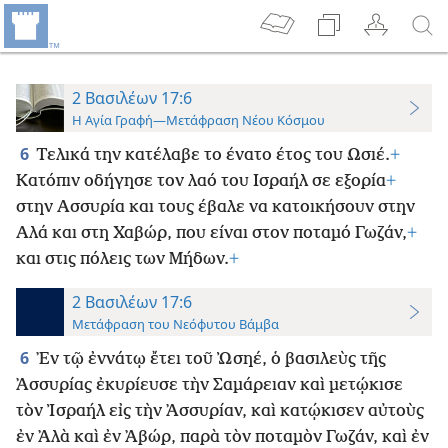
2 Βασιλέων 17:6
Η Αγία Γραφή—Μετάφραση Νέου Κόσμου
6
Τελικά την κατέλαβε το ένατο έτος του Ωσιέ.
+
Κατόπιν οδήγησε τον λαό του Ισραήλ σε εξορία
+
στην Ασσυρία και τους έβαλε να κατοικήσουν στην
Αλά και στη Χαβώρ, που είναι στον ποταμό Γωζάν,
+
και στις πόλεις των Μήδων.
+
2 Βασιλέων 17:6
Μετάφραση του Νεόφυτου Βάμβα
6
᾿Εν τῷ ἐννάτῳ ἔτει τοῦ Ὠσηέ, ὁ βασιλεὺς τῆς
᾿Ασσυρίας ἐκυρίευσε τὴν Σαμάρειαν καὶ μετῴκισε
τὸν Ἰσραήλ εἰς τὴν ᾿Ασσυρίαν, καὶ κατῴκισεν αὐτοὺς
ἐν ᾿Αλὰ καὶ ἐν ᾿Αβώρ, παρὰ τὸν ποταμὸν Γωζάν, καὶ ἐν