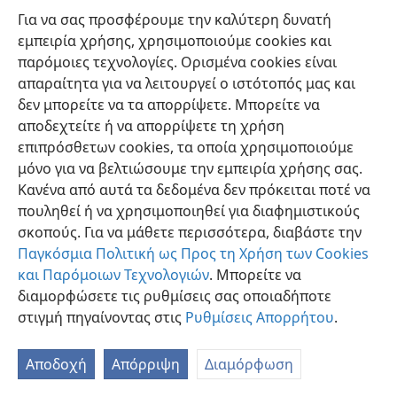
Για να σας προσφέρουμε την καλύτερη δυνατή
εμπειρία χρήσης, χρησιμοποιούμε cookies και
παρόμοιες τεχνολογίες. Ορισμένα cookies είναι
απαραίτητα για να λειτουργεί ο ιστότοπός μας και
δεν μπορείτε να τα απορρίψετε. Μπορείτε να
Ελληνική
Προτιμήσεις
αποδεχτείτε ή να απορρίψετε τη χρήση
Copyright
© 2026 Watch Tower Bible and Tract Society of Pennsylvania
επιπρόσθετων cookies, τα οποία χρησιμοποιούμε
Όροι Χρήσης
Πολιτική Απορρήτου
Ρυθμίσεις Απορρήτου
μόνο για να βελτιώσουμε την εμπειρία χρήσης σας.
Σύνδεση
JW.ORG
Κανένα από αυτά τα δεδομένα δεν πρόκειται ποτέ να
πουληθεί ή να χρησιμοποιηθεί για διαφημιστικούς
σκοπούς. Για να μάθετε περισσότερα, διαβάστε την
Παγκόσμια Πολιτική ως Προς τη Χρήση των Cookies
και Παρόμοιων Τεχνολογιών
. Μπορείτε να
διαμορφώσετε τις ρυθμίσεις σας οποιαδήποτε
στιγμή πηγαίνοντας στις
Ρυθμίσεις Απορρήτου
.
Αποδοχή
Απόρριψη
Διαμόρφωση