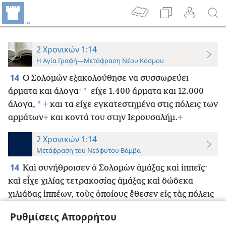
2 Χρονικών 1:14
Η Αγία Γραφή—Μετάφραση Νέου Κόσμου
14
Ο Σολομών εξακολούθησε να συσσωρεύει
*
άρματα και άλογα·
είχε 1.400 άρματα και 12.000
*
άλογα,
+
και τα είχε εγκατεστημένα στις πόλεις των
αρμάτων
+
και κοντά του στην Ιερουσαλήμ.
+
2 Χρονικών 1:14
Μετάφραση του Νεόφυτου Βάμβα
14
Καὶ συνήθροισεν ὁ Σολομὼν ἁμάξας καὶ ἱππεῖς·
καὶ εἶχε χιλίας τετρακοσίας ἁμάξας καὶ δώδεκα
χιλιάδας ἱππέων, τοὺς ὁποίους ἔθεσεν εἰς τὰς πόλεις
τῶν ἁμαξῶν καὶ πλησίον τοῦ βασιλέως ἐν
Ρυθμίσεις Απορρήτου
Ἱερουσαλήμ.