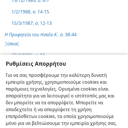
15/12/1989, σ. 6-7
1/2/1988, σ. 14-15
15/3/1987, σ. 12-13
Η Προφητεία του Ησαΐα Α΄,
σ. 38-44
Ξύπνα!,
22/4/1996, σ. 11
Ρυθμίσεις Απορρήτου
8/12/1990, σ. 9
Για να σας προσφέρουμε την καλύτερη δυνατή
Κυβέρνηση,
σ. 24
εμπειρία χρήσης, χρησιμοποιούμε cookies και
Κόσμος Χωρίς Πόλεμο,
σ. 18,
24,
31
παρόμοιες τεχνολογίες. Ορισμένα cookies είναι
απαραίτητα για να λειτουργεί ο ιστότοπός μας και
δεν μπορείτε να τα απορρίψετε. Μπορείτε να
αποδεχτείτε ή να απορρίψετε τη χρήση
επιπρόσθετων cookies, τα οποία χρησιμοποιούμε
Ελληνική
Προτιμήσεις
μόνο για να βελτιώσουμε την εμπειρία χρήσης σας.