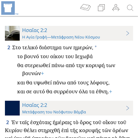
Ησαΐας 2:2
Η Αγία Γραφή—Μετάφραση Νέου Κόσμου
2
*
Στο τελικό διάστημα των ημερών,
το βουνό του οίκου του Ιεχωβά
θα στερεωθεί πάνω από την κορυφή των
βουνών
+
και θα υψωθεί πάνω από τους λόφους,
και σε αυτό θα συρρέουν όλα τα έθνη.
+
Ησαΐας 2:2
Μετάφραση του Νεόφυτου Βάμβα
2
᾿Εν ταῖς ἐσχάταις ἡμέραις τὸ ὄρος τοῦ οἴκου τοῦ
Κυρίου θέλει στηριχθῆ ἐπὶ τῆς κορυφῆς τῶν ὀρέων