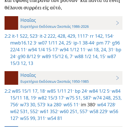
καὶ ὑψωθῆ ὑπεράνω τῶν βουνῶν· καὶ πάντα τὰ ἔθνη
θέλουσι συρρέει εἰς αὐτό,
Ησαΐας
Ευρετήριο Εκδόσεων Σκοπιάς 1986-2026
2:2
it-1 522, 523·
it-2 222,
428, 429,
1117·
rr 142,
154·
mwb16.12 3·
w07 1/11 24, 25·
ip-1 38-44·
pm 77·
g96
22/4 11·
w94 1/4 15-17·
w94 1/12 11·
wi 18,
24,
31·
bp
24·
g90 8/12 9·
w89 15/12 6, 7·
w88 1/2 14, 15·
w87
15/3 12, 13
Ησαΐας
Ευρετήριο Εκδόσεων Σκοπιάς 1950-1985
2:2
w85 15/1 17, 18·
w85 1/11 21·
bp 24·
w84 1/2 5·
w84
15/11 18, 19·
w82 15/3 17·
w75 51,
587·
w74 248,
253,
756·
w73 30,
573·
ka 280·
w65 11·
im 380·
w64 728·
w62 531,
552·
w61 352·
w60 251,
557·
w58 229·
w56
127·
w55 99,
311·
w54 81