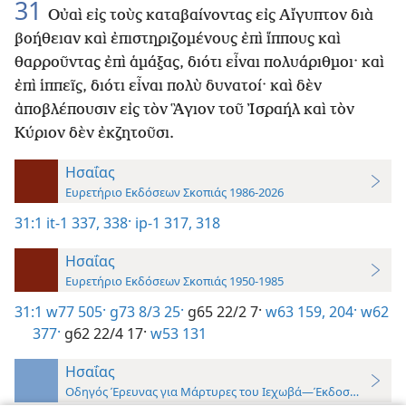
31
Οὐαὶ εἰς τοὺς καταβαίνοντας εἰς Αἴγυπτον διὰ
βοήθειαν καὶ ἐπιστηριζομένους ἐπὶ ἵππους καὶ
θαρροῦντας ἐπὶ ἁμάξας, διότι εἶναι πολυάριθμοι· καὶ
ἐπὶ ἱππεῖς, διότι εἶναι πολὺ δυνατοί· καὶ δὲν
ἀποβλέπουσιν εἰς τὸν Ἃγιον τοῦ Ἰσραήλ καὶ τὸν
Κύριον δὲν ἐκζητοῦσι.
Ησαΐας
Ευρετήριο Εκδόσεων Σκοπιάς 1986-2026
31:1
it-1 337, 338·
ip-1 317, 318
Ησαΐας
Ευρετήριο Εκδόσεων Σκοπιάς 1950-1985
31:1
w77 505·
g73 8/3 25·
g65 22/2 7·
w63 159,
204·
w62
377·
g62 22/4 17·
w53 131
Ησαΐας
Οδηγός Έρευνας για Μάρτυρες του Ιεχωβά—Έκδοση 2019