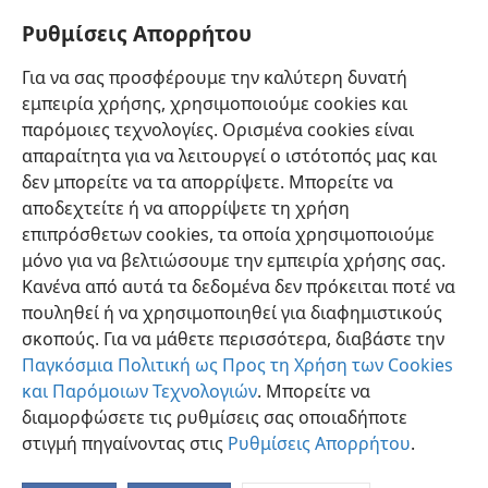
31:1
Ρυθμίσεις Απορρήτου
Ενόραση,
Τόμος 1
,
σ. 337-338
Για να σας προσφέρουμε την καλύτερη δυνατή
εμπειρία χρήσης, χρησιμοποιούμε cookies και
Η Προφητεία του Ησαΐα Α΄,
σ. 317-318
παρόμοιες τεχνολογίες. Ορισμένα cookies είναι
απαραίτητα για να λειτουργεί ο ιστότοπός μας και
δεν μπορείτε να τα απορρίψετε. Μπορείτε να
αποδεχτείτε ή να απορρίψετε τη χρήση
επιπρόσθετων cookies, τα οποία χρησιμοποιούμε
Ελληνική
Προτιμήσεις
μόνο για να βελτιώσουμε την εμπειρία χρήσης σας.
Copyright
© 2026 Watch Tower Bible and Tract Society of Pennsylvania
Κανένα από αυτά τα δεδομένα δεν πρόκειται ποτέ να
Όροι Χρήσης
Πολιτική Απορρήτου
Ρυθμίσεις Απορρήτου
Σύνδεση
JW.ORG
πουληθεί ή να χρησιμοποιηθεί για διαφημιστικούς
σκοπούς. Για να μάθετε περισσότερα, διαβάστε την
Παγκόσμια Πολιτική ως Προς τη Χρήση των Cookies
και Παρόμοιων Τεχνολογιών
. Μπορείτε να
διαμορφώσετε τις ρυθμίσεις σας οποιαδήποτε
στιγμή πηγαίνοντας στις
Ρυθμίσεις Απορρήτου
.