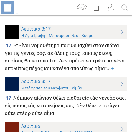
Λευιτικό 3:17
Η Αγία Γραφή—Μετάφραση Νέου Κόσμου
17
»”Είναι νομοθέτημα που θα ισχύει στον αιώνα
για τις γενιές σας, σε όλους τους τόπους στους
οποίους θα κατοικείτε: Δεν πρέπει να τρώτε κανένα
απολύτως πάχος και κανένα απολύτως αίμα”».
+
Λευιτικό 3:17
Μετάφραση του Νεόφυτου Βάμβα
17
Νόμιμον αἰώνιον θέλει εἶσθαι εἰς τὰς γενεὰς σας,
εἰς πάσας τὰς κατοικήσεις σας· δὲν θέλετε τρώγει
οὔτε στέαρ οὔτε αἷμα.
Λευιτικό