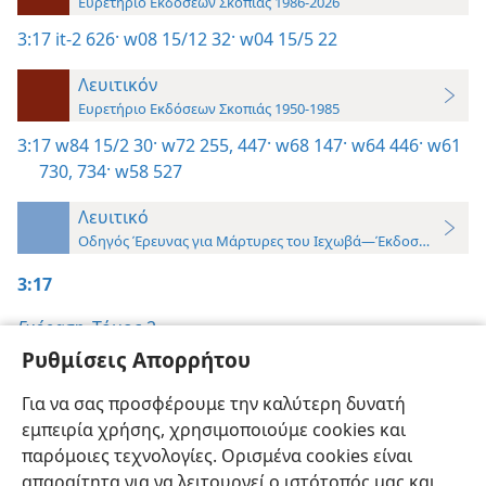
Ευρετήριο Εκδόσεων Σκοπιάς 1986-2026
3:17
it-2 626·
w08 15/12 32·
w04 15/5 22
Λευιτικόν
Ευρετήριο Εκδόσεων Σκοπιάς 1950-1985
3:17
w84 15/2 30·
w72 255,
447·
w68 147·
w64 446·
w61
730,
734·
w58 527
Λευιτικό
Οδηγός Έρευνας για Μάρτυρες του Ιεχωβά—Έκδοση 2019
3:17
Ενόραση,
Τόμος 2
Ρυθμίσεις Απορρήτου
Η Σκοπιά,
Για να σας προσφέρουμε την καλύτερη δυνατή
15/12/2008, σ. 32
εμπειρία χρήσης, χρησιμοποιούμε cookies και
15/5/2004, σ. 22
παρόμοιες τεχνολογίες. Ορισμένα cookies είναι
απαραίτητα για να λειτουργεί ο ιστότοπός μας και