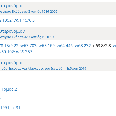
υτερονόμιο
ρετήριο Εκδόσεων Σκοπιάς 1986-2026
-2 1352·
w91 15/6 31
υτερονόμιον
ρετήριο Εκδόσεων Σκοπιάς 1950-1985
8 15/9 22·
w67 703·
w65 169·
w64 446·
w63 232·
g63 8/2 8·
w
60 102·
w55 367
υτερονόμιο
ηγός Έρευνας για Μάρτυρες του Ιεχωβά—Έκδοση 2019
,
Τόμος 2
,
1991, σ. 31