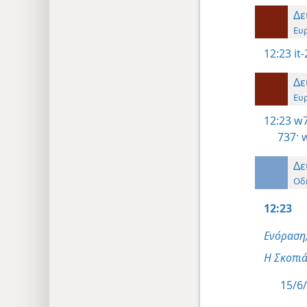
Δε
Ευ
12:23
it
Δε
Ευ
12:23
w7
737·
w
Δε
Οδ
12:23
Ενόραση
Η Σκοπιά
15/6/