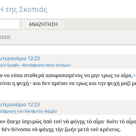
 της Σκοπιάς
ΙΣΕΙΣ
υτερονόμιο 12:23
Αγία Γραφή—Μετάφραση Νέου Κόσμου
 να είσαι σταθερά αποφασισμένος να μην τρως το αίμα,
+
είναι η ψυχή
+
και δεν πρέπει να τρως και την ψυχή μαζί μ
υτερονόμιο 12:23
τάφραση του Νεόφυτου Βάμβα
ν ἄπεχε ἰσχυρῶς ἀπὸ τοῦ νὰ φάγῃς τὸ αἷμα· διότι τὸ αἷμα
ὶ δὲν δύνασαι νὰ φάγῃς τὴν ζωήν μετὰ τοῦ κρέατος.