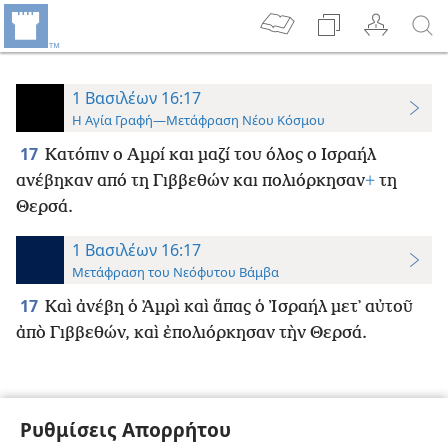
1 Βασιλέων 16:17
Η Αγία Γραφή—Μετάφραση Νέου Κόσμου
17
Κατόπιν ο Αμρί και μαζί του όλος ο Ισραήλ
ανέβηκαν από τη Γιββεθών και πολιόρκησαν
+
τη
Θερσά.
1 Βασιλέων 16:17
Μετάφραση του Νεόφυτου Βάμβα
17
Καὶ ἀνέβη ὁ ᾿Αμρὶ καὶ ἅπας ὁ Ἰσραήλ μετ᾿ αὐτοῦ
ἀπὸ Γιββεθών, καὶ ἐπολιόρκησαν τὴν Θερσά.
Ρυθμίσεις Απορρήτου