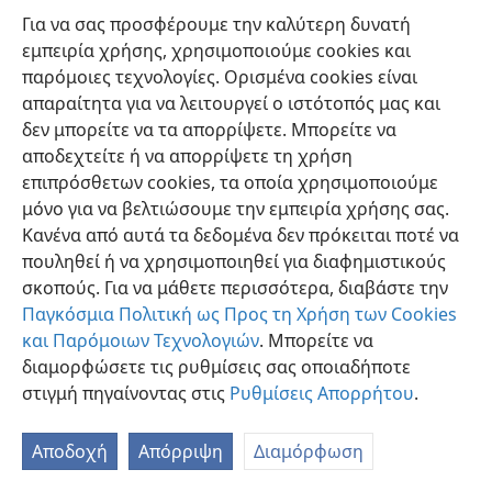
Για να σας προσφέρουμε την καλύτερη δυνατή
εμπειρία χρήσης, χρησιμοποιούμε cookies και
παρόμοιες τεχνολογίες. Ορισμένα cookies είναι
απαραίτητα για να λειτουργεί ο ιστότοπός μας και
δεν μπορείτε να τα απορρίψετε. Μπορείτε να
Ελληνική
Προτιμήσεις
αποδεχτείτε ή να απορρίψετε τη χρήση
Copyright
© 2026 Watch Tower Bible and Tract Society of Pennsylvania
επιπρόσθετων cookies, τα οποία χρησιμοποιούμε
Όροι Χρήσης
Πολιτική Απορρήτου
Ρυθμίσεις Απορρήτου
μόνο για να βελτιώσουμε την εμπειρία χρήσης σας.
Σύνδεση
JW.ORG
Κανένα από αυτά τα δεδομένα δεν πρόκειται ποτέ να
πουληθεί ή να χρησιμοποιηθεί για διαφημιστικούς
σκοπούς. Για να μάθετε περισσότερα, διαβάστε την
Παγκόσμια Πολιτική ως Προς τη Χρήση των Cookies
και Παρόμοιων Τεχνολογιών
. Μπορείτε να
διαμορφώσετε τις ρυθμίσεις σας οποιαδήποτε
στιγμή πηγαίνοντας στις
Ρυθμίσεις Απορρήτου
.
Αποδοχή
Απόρριψη
Διαμόρφωση