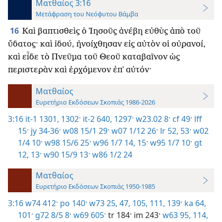
Ματθαίος 3:16
Μετάφραση του Νεόφυτου Βάμβα
16
Καὶ βαπτισθεὶς ὁ Ἰησοῦς ἀνέβη εὐθὺς ἀπὸ τοῦ
ὕδατος· καὶ ἰδού, ἠνοίχθησαν εἰς αὐτὸν οἱ οὐρανοί,
καὶ εἶδε τὸ Πνεῦμα τοῦ Θεοῦ καταβαῖνον ὡς
περιστερὰν καὶ ἐρχόμενον ἐπ᾿ αὐτόν·
Ματθαίος
Ευρετήριο Εκδόσεων Σκοπιάς 1986-2026
3:16
it-1 1301, 1302·
it-2 640,
1297·
w23.02 8·
cf 49·
lff
15·
jy 34-36·
w08 15/1 29·
w07 1/12 26·
lr 52, 53·
w02
1/4 10·
w98 15/6 25·
w96 1/7 14, 15·
w95 1/7 10·
gt
12,
13·
w90 15/9 13·
w86 1/2 24
Ματθαίος
Ευρετήριο Εκδόσεων Σκοπιάς 1950-1985
3:16
w74 412·
po 140·
w73 25,
47,
105,
111,
139·
ka 64,
101·
g72 8/5 8·
w69 605·
tr 184·
im 243·
w63 95,
114,