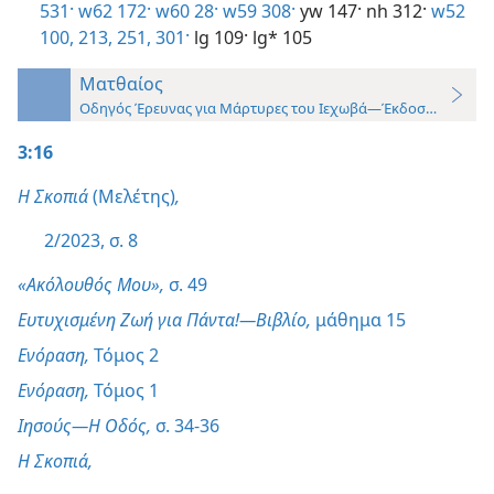
531·
w62 172·
w60 28·
w59 308·
yw 147·
nh 312·
w52
100,
213,
251,
301·
lg 109·
lg* 105
Ματθαίος
Οδηγός Έρευνας για Μάρτυρες του Ιεχωβά—Έκδοση 2019
3:16
Η Σκοπιά
(Μελέτης)
,
2/2023, σ. 8
«Ακόλουθός Μου»,
σ. 49
Ευτυχισμένη Ζωή για Πάντα!—Βιβλίο,
μάθημα 15
Ενόραση,
Τόμος 2
Ενόραση,
Τόμος 1
Ιησούς—Η Οδός,
σ. 34-36
Η Σκοπιά,