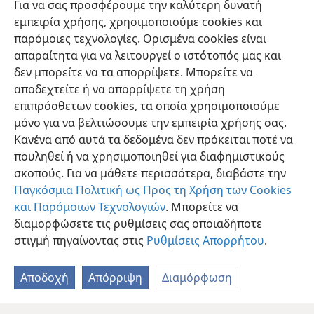
Για να σας προσφέρουμε την καλύτερη δυνατή
εμπειρία χρήσης, χρησιμοποιούμε cookies και
παρόμοιες τεχνολογίες. Ορισμένα cookies είναι
απαραίτητα για να λειτουργεί ο ιστότοπός μας και
δεν μπορείτε να τα απορρίψετε. Μπορείτε να
αποδεχτείτε ή να απορρίψετε τη χρήση
επιπρόσθετων cookies, τα οποία χρησιμοποιούμε
Ελληνική
Προτιμήσεις
μόνο για να βελτιώσουμε την εμπειρία χρήσης σας.
Κανένα από αυτά τα δεδομένα δεν πρόκειται ποτέ να
Copyright
© 2026 Watch Tower Bible and Tract Society of Pennsylvania
Όροι Χρήσης
Πολιτική Απορρήτου
Ρυθμίσεις Απορρήτου
πουληθεί ή να χρησιμοποιηθεί για διαφημιστικούς
Σύνδεση
JW.ORG
σκοπούς. Για να μάθετε περισσότερα, διαβάστε την
Παγκόσμια Πολιτική ως Προς τη Χρήση των Cookies
και Παρόμοιων Τεχνολογιών
. Μπορείτε να
διαμορφώσετε τις ρυθμίσεις σας οποιαδήποτε
στιγμή πηγαίνοντας στις
Ρυθμίσεις Απορρήτου
.
Αποδοχή
Απόρριψη
Διαμόρφωση