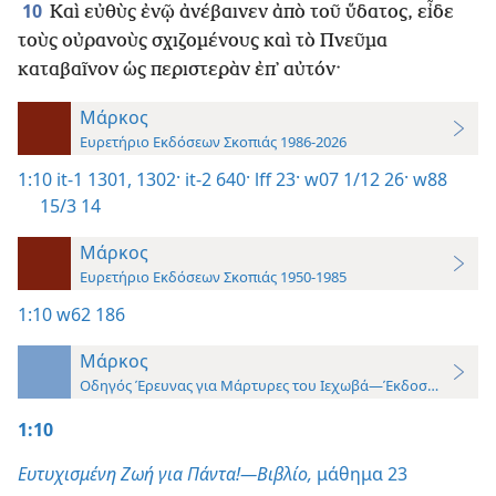
10
Καὶ εὐθὺς ἐνῷ ἀνέβαινεν ἀπὸ τοῦ ὕδατος, εἶδε
τοὺς οὐρανοὺς σχιζομένους καὶ τὸ Πνεῦμα
καταβαῖνον ὡς περιστερὰν ἐπ᾿ αὐτόν·
Μάρκος
Ευρετήριο Εκδόσεων Σκοπιάς 1986-2026
1:10
it-1 1301, 1302·
it-2 640·
lff 23·
w07 1/12 26·
w88
15/3 14
Μάρκος
Ευρετήριο Εκδόσεων Σκοπιάς 1950-1985
1:10
w62 186
Μάρκος
Οδηγός Έρευνας για Μάρτυρες του Ιεχωβά—Έκδοση 2019
1:10
Ευτυχισμένη Ζωή για Πάντα!—Βιβλίο,
μάθημα 23