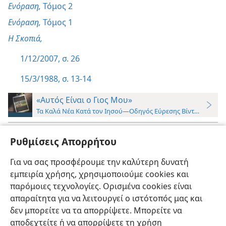
Ενόραση,
Τόμος 2
Ενόραση,
Τόμος 1
Η Σκοπιά,
1/12/2007, σ. 26
15/3/1988, σ. 13-14
«Αυτός Είναι ο Γιος Μου»
Τα Καλά Νέα Κατά τον Ιησού​—Οδηγός Εύρεσης Βίντεο
Βάφτισμα του Ιησού
(
gnj
2 10:36-
Ρυθμίσεις Απορρήτου
15:04
)
Για να σας προσφέρουμε την καλύτερη δυνατή
εμπειρία χρήσης, χρησιμοποιούμε cookies και
παρόμοιες τεχνολογίες. Ορισμένα cookies είναι
απαραίτητα για να λειτουργεί ο ιστότοπός μας και
δεν μπορείτε να τα απορρίψετε. Μπορείτε να
αποδεχτείτε ή να απορρίψετε τη χρήση