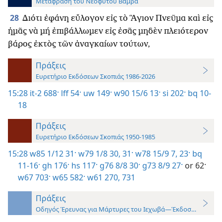
Μετάφραση του Νεόφυτου Βάμβα
28
Διότι ἐφάνη εὔλογον εἰς τὸ Ἃγιον Πνεῦμα καὶ εἰς
ἡμᾶς νὰ μή ἐπιβάλλωμεν εἰς ἐσᾶς μηδὲν πλειότερον
βάρος ἐκτὸς τῶν ἀναγκαίων τούτων,
Πράξεις
Ευρετήριο Εκδόσεων Σκοπιάς 1986-2026
15:28
it-2 688·
lff 54·
uw 149·
w90 15/6 13·
si 202·
bq 10-
18
Πράξεις
Ευρετήριο Εκδόσεων Σκοπιάς 1950-1985
15:28
w85 1/12 31·
w79 1/8 30, 31·
w78 15/9 7,
23·
bq
11-16·
gh 176·
hs 117·
g76 8/8 30·
g73 8/9 27·
or 62·
w67 703·
w65 582·
w61 270,
731
Πράξεις
Οδηγός Έρευνας για Μάρτυρες του Ιεχωβά—Έκδοση 2019