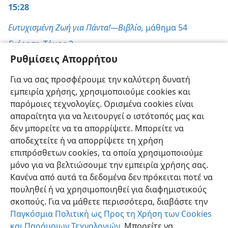
15:28
Ευτυχισμένη Ζωή για Πάντα!—Βιβλίο,
μάθημα 54
Ενόραση,
Τόμος 2
Ρυθμίσεις Απορρήτου
Η Σκοπιά,
Για να σας προσφέρουμε την καλύτερη δυνατή
15/6/1990, σ. 13
εμπειρία χρήσης, χρησιμοποιούμε cookies και
«Όλη η Γραφή»,
σ. 202
παρόμοιες τεχνολογίες. Ορισμένα cookies είναι
απαραίτητα για να λειτουργεί ο ιστότοπός μας και
δεν μπορείτε να τα απορρίψετε. Μπορείτε να
αποδεχτείτε ή να απορρίψετε τη χρήση
επιπρόσθετων cookies, τα οποία χρησιμοποιούμε
Ελληνική
Προτιμήσεις
μόνο για να βελτιώσουμε την εμπειρία χρήσης σας.
Κανένα από αυτά τα δεδομένα δεν πρόκειται ποτέ να
Copyright
© 2026 Watch Tower Bible and Tract Society of Pennsylvania
Όροι Χρήσης
Πολιτική Απορρήτου
Ρυθμίσεις Απορρήτου
πουληθεί ή να χρησιμοποιηθεί για διαφημιστικούς
Σύνδεση
JW.ORG
σκοπούς. Για να μάθετε περισσότερα, διαβάστε την
Παγκόσμια Πολιτική ως Προς τη Χρήση των Cookies
και Παρόμοιων Τεχνολογιών
. Μπορείτε να