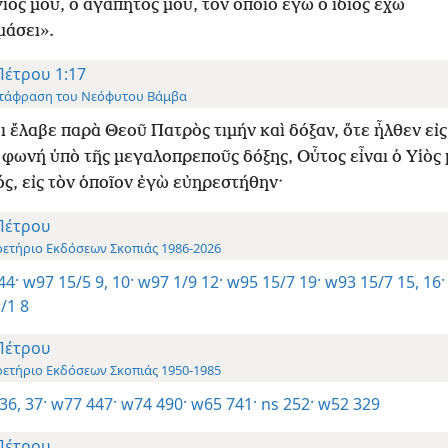
 γιος μου, ο αγαπητός μου, τον οποίο εγώ ο ίδιος έχω
μάσει».
Πέτρου 1:17
τάφραση του Νεόφυτου Βάμβα
ι ἔλαβε παρὰ Θεοῦ Πατρὸς τιμήν καὶ δόξαν, ὅτε ἦλθεν εἰ
 φωνή ὑπὸ τῆς μεγαλοπρεποῦς δόξης, Οὗτος εἶναι ὁ Υἱὸς 
ς, εἰς τὸν ὁποῖον ἐγὼ εὐηρεστήθην·
Πέτρου
ρετήριο Εκδόσεων Σκοπιάς 1986-2026
44·
w97 15/5 9, 10·
w97 1/9 12·
w95 15/7 19·
w93 15/7 15, 16·
/1 8
Πέτρου
ρετήριο Εκδόσεων Σκοπιάς 1950-1985
36, 37·
w77 447·
w74 490·
w65 741·
ns 252·
w52 329
Πέτρου