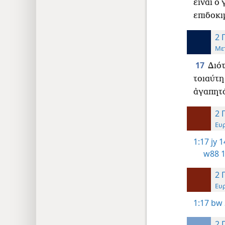
είναι ο
επιδοκι
2 
Με
17
Διότ
τοιαύτη
ἀγαπητό
2 
Ευ
1:17
jy 1
w88 1
2 
Ευ
1:17
bw 
2 