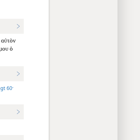
ς αὐτὸν
μου ὁ
gt 60·