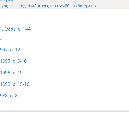
ηγός Έρευνας για Μάρτυρες του Ιεχωβά—Έκδοση 2019
Η Οδός,
σ. 144
,
997, σ. 12
1997, σ. 9-10
1995, σ. 19
1993, σ. 15-16
988, σ. 8