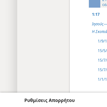
Οδ
1:17
Ιησούς—
Η Σκοπιά
1/9/1
15/5/
15/7/
15/7/
1/1/1
Ρυθμίσεις Απορρήτου