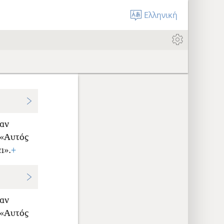
Ελληνική
αν
 «Αυτός
ι».
+
ταν
 «Αυτός