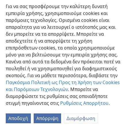
γη και σε αυτόν τον οίκο;”
+
Για να σας προσφέρουμε την καλύτερη δυνατή
εμπειρία χρήσης, χρησιμοποιούμε cookies και
παρόμοιες τεχνολογίες. Ορισμένα cookies είναι
απαραίτητα για να λειτουργεί ο ιστότοπός μας και
δεν μπορείτε να τα απορρίψετε. Μπορείτε να
Ελληνική
Προτιμήσεις
αποδεχτείτε ή να απορρίψετε τη χρήση
επιπρόσθετων cookies, τα οποία χρησιμοποιούμε
Copyright
© 2026 Watch Tower Bible and Tract Society of Pennsylvania
Όροι Χρήσης
Πολιτική Απορρήτου
Ρυθμίσεις Απορρήτου
μόνο για να βελτιώσουμε την εμπειρία χρήσης σας.
Σύνδεση
JW.ORG
Κανένα από αυτά τα δεδομένα δεν πρόκειται ποτέ να
πουληθεί ή να χρησιμοποιηθεί για διαφημιστικούς
σκοπούς. Για να μάθετε περισσότερα, διαβάστε την
Παγκόσμια Πολιτική ως Προς τη Χρήση των Cookies
και Παρόμοιων Τεχνολογιών
. Μπορείτε να
διαμορφώσετε τις ρυθμίσεις σας οποιαδήποτε
στιγμή πηγαίνοντας στις
Ρυθμίσεις Απορρήτου
.
Αποδοχή
Απόρριψη
Διαμόρφωση