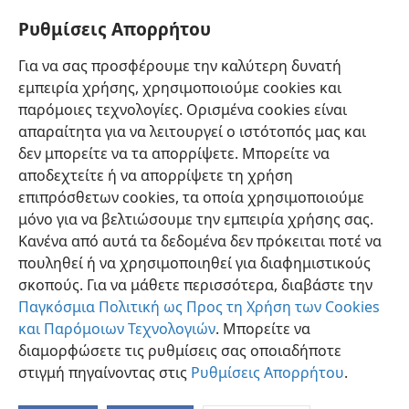
Ισραήλ να αμαρτήσει.
+
Ρυθμίσεις Απορρήτου
1 Βασιλέων
Για να σας προσφέρουμε την καλύτερη δυνατή
Ευρετήριο Εκδόσεων Σκοπιάς 1950-1985
εμπειρία χρήσης, χρησιμοποιούμε cookies και
16:19
ns 136
παρόμοιες τεχνολογίες. Ορισμένα cookies είναι
απαραίτητα για να λειτουργεί ο ιστότοπός μας και
δεν μπορείτε να τα απορρίψετε. Μπορείτε να
αποδεχτείτε ή να απορρίψετε τη χρήση
επιπρόσθετων cookies, τα οποία χρησιμοποιούμε
Ελληνική
Προτιμήσεις
μόνο για να βελτιώσουμε την εμπειρία χρήσης σας.
Κανένα από αυτά τα δεδομένα δεν πρόκειται ποτέ να
Copyright
© 2026 Watch Tower Bible and Tract Society of Pennsylvania
Όροι Χρήσης
Πολιτική Απορρήτου
Ρυθμίσεις Απορρήτου
πουληθεί ή να χρησιμοποιηθεί για διαφημιστικούς
Σύνδεση
JW.ORG
σκοπούς. Για να μάθετε περισσότερα, διαβάστε την
Παγκόσμια Πολιτική ως Προς τη Χρήση των Cookies
και Παρόμοιων Τεχνολογιών
. Μπορείτε να
διαμορφώσετε τις ρυθμίσεις σας οποιαδήποτε
στιγμή πηγαίνοντας στις
Ρυθμίσεις Απορρήτου
.