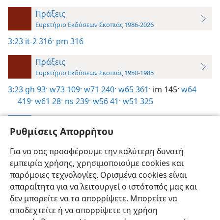
Πράξεις
Ευρετήριο Εκδόσεων Σκοπιάς 1986-2026
3:23
it-2 316·
pm 316
Πράξεις
Ευρετήριο Εκδόσεων Σκοπιάς 1950-1985
3:23
gh 93·
w73 109·
w71 240·
w65 361·
im 145·
w64
419·
w61 28·
ns 239·
w56 41·
w51 325
Πράξεις
Ρυθμίσεις Απορρήτου
Οδηγός Έρευνας για Μάρτυρες του Ιεχωβά—Έκδοση 2019
Για να σας προσφέρουμε την καλύτερη δυνατή
3:23
εμπειρία χρήσης, χρησιμοποιούμε cookies και
Ενόραση,
Τόμος 2
παρόμοιες τεχνολογίες. Ορισμένα cookies είναι
απαραίτητα για να λειτουργεί ο ιστότοπός μας και
δεν μπορείτε να τα απορρίψετε. Μπορείτε να
αποδεχτείτε ή να απορρίψετε τη χρήση