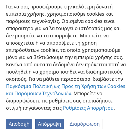
Για να σας προσφέρουμε την καλύτερη δυνατή
εμπειρία χρήσης, χρησιμοποιούμε cookies και
παρόμοιες τεχνολογίες. Ορισμένα cookies είναι
απαραίτητα για να λειτουργεί ο ιστότοπός μας και
δεν μπορείτε να τα απορρίψετε. Μπορείτε να
Ελληνική
Προτιμήσεις
αποδεχτείτε ή να απορρίψετε τη χρήση
Copyright
© 2026 Watch Tower Bible and Tract Society of Pennsylvania
επιπρόσθετων cookies, τα οποία χρησιμοποιούμε
Όροι Χρήσης
Πολιτική Απορρήτου
Ρυθμίσεις Απορρήτου
μόνο για να βελτιώσουμε την εμπειρία χρήσης σας.
Σύνδεση
JW.ORG
Κανένα από αυτά τα δεδομένα δεν πρόκειται ποτέ να
πουληθεί ή να χρησιμοποιηθεί για διαφημιστικούς
σκοπούς. Για να μάθετε περισσότερα, διαβάστε την
Παγκόσμια Πολιτική ως Προς τη Χρήση των Cookies
και Παρόμοιων Τεχνολογιών
. Μπορείτε να
διαμορφώσετε τις ρυθμίσεις σας οποιαδήποτε
στιγμή πηγαίνοντας στις
Ρυθμίσεις Απορρήτου
.
Αποδοχή
Απόρριψη
Διαμόρφωση