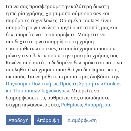
Για να σας προσφέρουμε την καλύτερη δυνατή
εμπειρία χρήσης, χρησιμοποιούμε cookies και
παρόμοιες τεχνολογίες. Ορισμένα cookies είναι
απαραίτητα για να λειτουργεί ο ιστότοπός μας και
δεν μπορείτε να τα απορρίψετε. Μπορείτε να
Ελληνική
Προτιμήσεις
αποδεχτείτε ή να απορρίψετε τη χρήση
Copyright
© 2026 Watch Tower Bible and Tract Society of Pennsylvania
επιπρόσθετων cookies, τα οποία χρησιμοποιούμε
Όροι Χρήσης
Πολιτική Απορρήτου
Ρυθμίσεις Απορρήτου
μόνο για να βελτιώσουμε την εμπειρία χρήσης σας.
Σύνδεση
JW.ORG
Κανένα από αυτά τα δεδομένα δεν πρόκειται ποτέ να
πουληθεί ή να χρησιμοποιηθεί για διαφημιστικούς
σκοπούς. Για να μάθετε περισσότερα, διαβάστε την
Παγκόσμια Πολιτική ως Προς τη Χρήση των Cookies
και Παρόμοιων Τεχνολογιών
. Μπορείτε να
διαμορφώσετε τις ρυθμίσεις σας οποιαδήποτε
στιγμή πηγαίνοντας στις
Ρυθμίσεις Απορρήτου
.
Αποδοχή
Απόρριψη
Διαμόρφωση