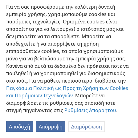
Για να σας προσφέρουμε την καλύτερη δυνατή
εμπειρία χρήσης, χρησιμοποιούμε cookies και
παρόμοιες τεχνολογίες. Ορισμένα cookies είναι
απαραίτητα για να λειτουργεί ο ιστότοπός μας και
δεν μπορείτε να τα απορρίψετε. Μπορείτε να
Ελληνική
Προτιμήσεις
αποδεχτείτε ή να απορρίψετε τη χρήση
Copyright
© 2026 Watch Tower Bible and Tract Society of Pennsylvania
επιπρόσθετων cookies, τα οποία χρησιμοποιούμε
Όροι Χρήσης
Πολιτική Απορρήτου
Ρυθμίσεις Απορρήτου
μόνο για να βελτιώσουμε την εμπειρία χρήσης σας.
Σύνδεση
JW.ORG
Κανένα από αυτά τα δεδομένα δεν πρόκειται ποτέ να
πουληθεί ή να χρησιμοποιηθεί για διαφημιστικούς
σκοπούς. Για να μάθετε περισσότερα, διαβάστε την
Παγκόσμια Πολιτική ως Προς τη Χρήση των Cookies
και Παρόμοιων Τεχνολογιών
. Μπορείτε να
διαμορφώσετε τις ρυθμίσεις σας οποιαδήποτε
στιγμή πηγαίνοντας στις
Ρυθμίσεις Απορρήτου
.
Αποδοχή
Απόρριψη
Διαμόρφωση