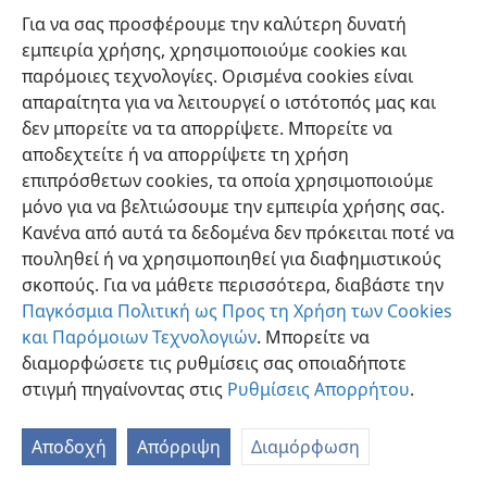
Για να σας προσφέρουμε την καλύτερη δυνατή
εμπειρία χρήσης, χρησιμοποιούμε cookies και
παρόμοιες τεχνολογίες. Ορισμένα cookies είναι
απαραίτητα για να λειτουργεί ο ιστότοπός μας και
δεν μπορείτε να τα απορρίψετε. Μπορείτε να
Ελληνική
Προτιμήσεις
αποδεχτείτε ή να απορρίψετε τη χρήση
Copyright
© 2026 Watch Tower Bible and Tract Society of Pennsylvania
επιπρόσθετων cookies, τα οποία χρησιμοποιούμε
Όροι Χρήσης
Πολιτική Απορρήτου
Ρυθμίσεις Απορρήτου
μόνο για να βελτιώσουμε την εμπειρία χρήσης σας.
Σύνδεση
JW.ORG
Κανένα από αυτά τα δεδομένα δεν πρόκειται ποτέ να
πουληθεί ή να χρησιμοποιηθεί για διαφημιστικούς
σκοπούς. Για να μάθετε περισσότερα, διαβάστε την
Παγκόσμια Πολιτική ως Προς τη Χρήση των Cookies
και Παρόμοιων Τεχνολογιών
. Μπορείτε να
διαμορφώσετε τις ρυθμίσεις σας οποιαδήποτε
στιγμή πηγαίνοντας στις
Ρυθμίσεις Απορρήτου
.
Αποδοχή
Απόρριψη
Διαμόρφωση