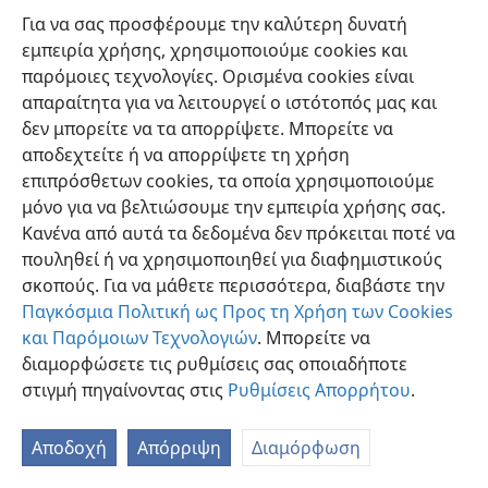
Για να σας προσφέρουμε την καλύτερη δυνατή
εμπειρία χρήσης, χρησιμοποιούμε cookies και
παρόμοιες τεχνολογίες. Ορισμένα cookies είναι
απαραίτητα για να λειτουργεί ο ιστότοπός μας και
δεν μπορείτε να τα απορρίψετε. Μπορείτε να
Ελληνική
Προτιμήσεις
αποδεχτείτε ή να απορρίψετε τη χρήση
Copyright
© 2026 Watch Tower Bible and Tract Society of Pennsylvania
επιπρόσθετων cookies, τα οποία χρησιμοποιούμε
Όροι Χρήσης
Πολιτική Απορρήτου
Ρυθμίσεις Απορρήτου
μόνο για να βελτιώσουμε την εμπειρία χρήσης σας.
Σύνδεση
JW.ORG
Κανένα από αυτά τα δεδομένα δεν πρόκειται ποτέ να
πουληθεί ή να χρησιμοποιηθεί για διαφημιστικούς
σκοπούς. Για να μάθετε περισσότερα, διαβάστε την
Παγκόσμια Πολιτική ως Προς τη Χρήση των Cookies
και Παρόμοιων Τεχνολογιών
. Μπορείτε να
διαμορφώσετε τις ρυθμίσεις σας οποιαδήποτε
στιγμή πηγαίνοντας στις
Ρυθμίσεις Απορρήτου
.
Αποδοχή
Απόρριψη
Διαμόρφωση